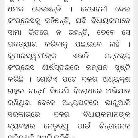
ଧମକ ଦେଇଛନ୍ତି । ଚେତାବନୀ ଦେଇ
କଂଗ୍ରେସକୁ କହିଛନ୍ତି, ଯଦି ବିଧାୟକମାନେ
ସୀମା ଭିତରେ ନ ରହନ୍ତି, ତେବେ ସେ
ପଦତ୍ୟାଗ କରିବାକୁ ପଛାଇବେ ନାହିଁ ।
କୁମାରସ୍ୱାମୀଙ୍କ ଏଭଳି ମନ୍ତବ୍ୟ
କଂଗ୍ରେସ ଶୀର୍ଷସ୍ତରରେ କମ୍ପନ ସୃଷ୍ଟି
କରିଛି । ଗୋଟିଏ ପଟେ ଦଳର ଅଧ୍ୟକ୍ଷ
ରାହୁଲ ଗାନ୍ଧୀ ବିଜେପି ବିରୋଧରେ ଅଭିଯାନ
ରଖିଥିବା ବେଳେ ଅନ୍ୟପଟରେ ଭାଗୁଆଳି
ସରକାରରେ ଦଳର ବିଧାୟକମାନଙ୍କ
ବ୍ୟବହାର ନେତୃତ୍ୱ ପାଇଁ ଚିନ୍ତାଜନକ
ପରିସ୍ଥିତି ସୃଷ୍ଟି କରିଛି ।