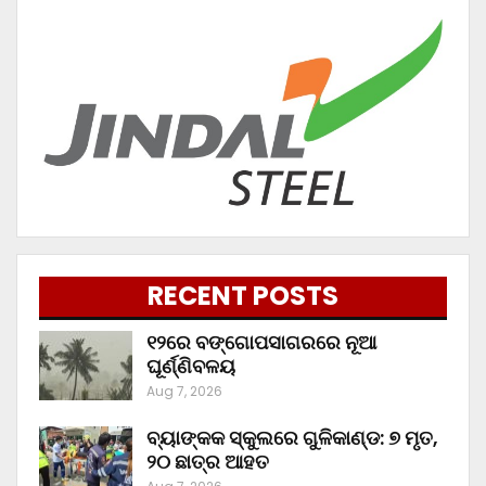
RECENT POSTS
୧୨ରେ ବଙ୍ଗୋପସାଗରରେ ନୂଆ
ଘୂର୍ଣ୍ଣିବଳୟ
Aug 7, 2026
ବ୍ୟାଙ୍କକ ସ୍କୁଲରେ ଗୁଳିକାଣ୍ଡ: ୭ ମୃତ,
୨୦ ଛାତ୍ର ଆହତ