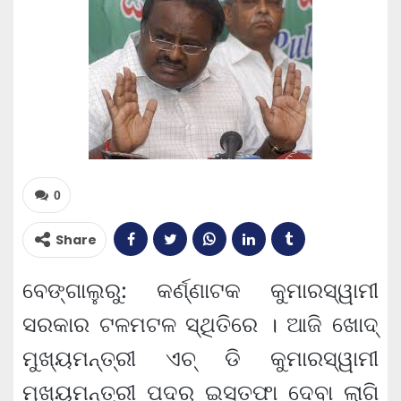
0
Share
ବେଙ୍ଗାଲୁରୁ: କର୍ଣ୍ଣାଟକ କୁମାରସ୍ୱାମୀ
ସରକାର ଟଳମଟଳ ସ୍ଥିତିରେ । ଆଜି ଖୋଦ୍‍
ମୁଖ୍ୟମନ୍ତ୍ରୀ ଏଚ୍‍ ଡି କୁମାରସ୍ୱାମୀ
ମୁଖ୍ୟମନ୍ତ୍ରୀ ପଦରୁ ଇସ୍ତଫା ଦେବା ଲାଗି