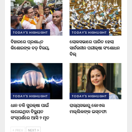
TODAY'S HIGHLIGHT
TODAY'S HIGHLIGHT
ବିହାରରେ ପ୍ରଶାନ୍ତ
ଲୋକସଭାରେ ପାରିତ ହେଲା
କିଶୋରଙ୍କ ବଡ଼ ବିଜୟ,
ସାର୍ବଜନୀନ ପରୀକ୍ଷା ସଂଶୋଧନ
ବିଲ୍
TODAY'S HIGHLIGHT
TODAY'S HIGHLIGHT
ଧାନ ତଳି ସୁରକ୍ଷା ପାଇଁ
ରାଜ୍ୟସଭାରୁ କୋଏଲ
ଲଗାଇଥିବା ବିଦ୍ୟୁତ
ମଲ୍ଲିକଙ୍କ ଇସ୍ତଫା
ସଂସ୍ପର୍ଶରେ ଆସି ୨ ମୃତ
PREV
NEXT