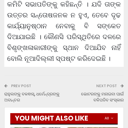
କମିଟି ସଭାପତିଙ୍କୁ କହିଛନ୍ତି । ଯଦି ତାଙ୍କ
ଉତ୍ତର ସନ୍ତୋଷଜନକ ନ ହୁଏ, ତେବେ ଦୃଢ
କାର୍ଯ୍ୟାନୁଷ୍ଠାନ ନେବାକୁ ବି ସଙ୍କେତ
ଦିଆଯାଇଛି । କୌଣସି ପରିସ୍ଥିତିରେ ଦଳରେ
ବିଶୃଙ୍ଖଳାକାରୀଙ୍କୁ ସ୍ଥାନ ଦିଆଯିବ ନାହିଁ
ବୋଲି ନୂଆଦିଲ୍ଲୀ ସ୍ପଷ୍ଟ କରିଦେଇଛି ।
PREV POST
NEXT POST
ରାହୁଲଙ୍କୁ ବକଵାସ୍‍, ଧର୍ମେନ୍ଦ୍ରଙ୍କୁ
ଭୋଟରଙ୍କୁ ମନାଇବା ପାଇଁ
ଅବାନ୍ତର
ବଳିପଡିବ ସଂସ୍କାର
YOU MIGHT ALSO LIKE
All