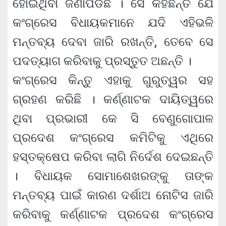
ହୋଇଥିବା ଜଣାପଡିଛି । ସେ କହିଛନ୍ତି ଯେ
କଂଗ୍ରେସ ବିଧାୟକମାନେ ଯଦି ଏହିଭଳି
ମନ୍ତବ୍ୟ ଦେବା ଜାରି ରଖନ୍ତି, ତେବେ ସେ
ପଦତ୍ୟାଗ କରିବାକୁ ପ୍ରସ୍ତୁତ ଅଛନ୍ତି ।
କଂଗ୍ରେସ କିନ୍ତୁ ଏହାକୁ ଗୁରୁତ୍ୱର ସହ
ଗ୍ରହଣ କରିଛି । କର୍ଣ୍ଣାଟକ ଦାୟିତ୍ୱରେ
ଥିବା ପ୍ରଭାରୀ କେ ସି ବେଣୁଗୋପାଳ
ପ୍ରଦେଶ କଂଗ୍ରେସ କମିଟିକୁ ଏଥିରେ
ହସ୍ତକ୍ଷେପ କରିବା ଲାଗି ନିର୍ଦେଶ ଦେଇଛନ୍ତି
। ବିଧାୟକ ସୋମାଶେଖରଙ୍କୁ ତାଙ୍କ
ମନ୍ତବ୍ୟ ପାଇଁ କାରଣ ଦର୍ଶାଅ ନୋଟିସ ଜାରି
କରିବାକୁ କର୍ଣ୍ଣାଟକ ପ୍ରଦେଶ କଂଗ୍ରେସ