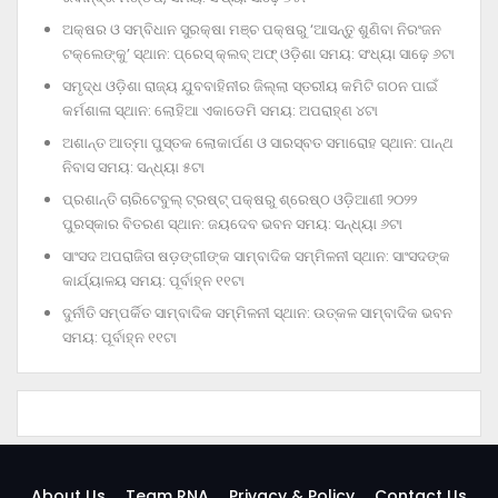
ଅକ୍ଷର ଓ ସମ୍ବିଧାନ ସୁରକ୍ଷା ମଞ୍ଚ ପକ୍ଷରୁ ‘ଆସନ୍ତୁ ଶୁଣିବା ନିରଂଜନ
ଟକ୍‌ଲେଙ୍କୁ’ ସ୍ଥାନ: ପ୍ରେସ୍‌ କ୍ଲବ୍‌ ଅଫ୍‌ ଓଡ଼ିଶା ସମୟ: ସଂଧ୍ୟା ସାଢ଼େ ୬ଟା
ସମୃଦ୍ଧ ଓଡ଼ିଶା ରାଜ୍ୟ ଯୁବବାହିନୀର ଜିଲ୍ଲା ସ୍ତରୀୟ କମିଟି ଗଠନ ପାଇଁ
କର୍ମଶାଳା ସ୍ଥାନ: ଲୋହିଆ ଏକାଡେମି ସମୟ: ଅପରାହ୍‌ଣ ୪ଟା
ଅଶାନ୍ତ ଆତ୍ମା ପୁସ୍ତକ ଲୋକାର୍ପଣ ଓ ସାରସ୍ବତ ସମାରୋହ ସ୍ଥାନ: ପାନ୍ଥ
ନିବାସ ସମୟ: ସନ୍ଧ୍ୟା ୫ଟା
ପ୍ରଶାନ୍ତି ଚାରିଟେବୁଲ୍‌ ଟ୍ରଷ୍ଟ୍‌ ପକ୍ଷରୁ ଶ୍ରେଷ୍ଠ ଓଡ଼ିଆଣୀ ୨୦୨୨
ପୁରସ୍କାର ବିତରଣ ସ୍ଥାନ: ଜୟଦେବ ଭବନ ସମୟ: ସନ୍ଧ୍ୟା ୬ଟା
ସାଂସଦ ଅପରାଜିତା ଷଡ଼ଙ୍ଗୀଙ୍କ ସାମ୍ବାଦିକ ସମ୍ମିଳନୀ ସ୍ଥାନ: ସାଂସଦଙ୍କ
କାର୍ଯ୍ୟାଳୟ ସମୟ: ପୂର୍ବାହ୍ନ ୧୧ଟା
ଦୁର୍ନୀତି ସମ୍ପର୍କିତ ସାମ୍ବାଦିକ ସମ୍ମିଳନୀ ସ୍ଥାନ: ଉତ୍କଳ ସାମ୍ବାଦିକ ଭବନ
ସମୟ: ପୂର୍ବାହ୍ନ ୧୧ଟା
About Us
Team RNA
Privacy & Policy
Contact Us