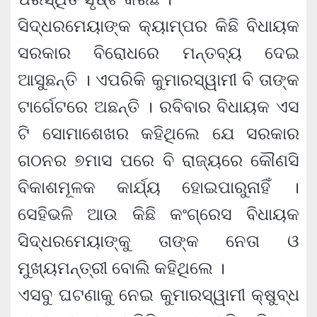
ସିଦ୍ଧରମେୟାଙ୍କ କ୍ୟାମ୍ପର କିଛି ବିଧାୟକ
ସରକାର ବିରୋଧରେ ମନ୍ତବ୍ୟ ଦେଇ
ଆସୁଛନ୍ତି । ଏପରିକି କୁମାରସ୍ୱାମୀ ବି ତାଙ୍କ
ଟାର୍ଗେଟରେ ଅଛନ୍ତି । ରବିବାର ବିଧାୟକ ଏସ
ଟି ସୋମାଶେଖର କହିଥିଲେ ଯେ ସରକାର
ଗଠନର ୭ମାସ ପରେ ବି ରାଜ୍ୟରେ କୌଣସି
ବିକାଶମୂଳକ କାର୍ଯ୍ୟ ହୋଇପାରୁନାହିଁ ।
ସେହିଭଳି ଆଉ କିଛି କଂଗ୍ରେସ ବିଧାୟକ
ସିଦ୍ଧରମେୟାଙ୍କୁ ତାଙ୍କ ନେତା ଓ
ମୁଖ୍ୟମନ୍ତ୍ରୀ ବୋଲି କହିଥିଲେ ।
ଏସବୁ ଘଟଣାକୁ ନେଇ କୁମାରସ୍ୱାମୀ କ୍ଷୁବ୍ଧ