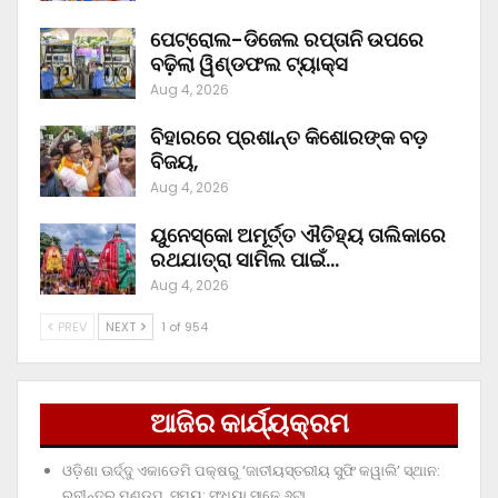
ପେଟ୍ରୋଲ-ଡିଜେଲ ରପ୍ତାନି ଉପରେ
ବଢ଼ିଲା ୱିଣ୍ଡଫଲ ଟ୍ୟାକ୍ସ
Aug 4, 2026
ବିହାରରେ ପ୍ରଶାନ୍ତ କିଶୋରଙ୍କ ବଡ଼
ବିଜୟ,
Aug 4, 2026
ୟୁନେସ୍କୋ ଅମୂର୍ତ୍ତ ଐତିହ୍ୟ ତାଲିକାରେ
ରଥଯାତ୍ରା ସାମିଲ ପାଇଁ…
Aug 4, 2026
PREV
NEXT
1 of 954
ଆଜିର କାର୍ଯ୍ୟକ୍ରମ
ଓଡ଼ିଶା ଊର୍ଦ୍ଦୁ ଏକାଡେମି ପକ୍ଷରୁ ‘ଜାତୀୟସ୍ତରୀୟ ସୁଫି କୱାଲି’ ସ୍ଥାନ:
ରବୀନ୍ଦ୍ର ମଣ୍ଡପ, ସମୟ: ସଂଧ୍ୟା ସାଢ଼େ ୬ଟା