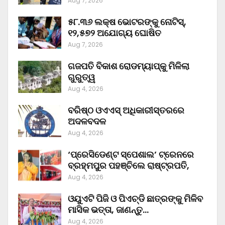
Aug 7, 2026
୫୮.୩୬ ଲକ୍ଷ ଭୋଟରଙ୍କୁ ନୋଟିସ୍‌,
୧୨,୫୭୨ ଅଯୋଗ୍ୟ ଘୋଷିତ
Aug 7, 2026
ଗଜପତି ବିକାଶ ରୋଡମ୍ୟାପ୍‌କୁ ମିଳିଲା
ଗୁରୁତ୍ୱ
Aug 4, 2026
ବରିଷ୍ଠ ଓଏଏସ୍‌ ଅଧିକାରୀସ୍ତରରେ
ଅଦଳବଦଳ
Aug 4, 2026
‘ପ୍ରେସିଡେଣ୍ଟ ସ୍ପେଶାଲ’ ଟ୍ରେନରେ
ବ୍ରହ୍ମପୁର ପହଞ୍ଚିଲେ ରାଷ୍ଟ୍ରପତି,
Aug 4, 2026
ଓୟୁଏଟି ପିଜି ଓ ପିଏଚ୍‌ଡି ଛାତ୍ରଙ୍କୁ ମିଳିବ
ମାସିକ ଭତ୍ତା, ଜାଣନ୍ତୁ…
Aug 4, 2026