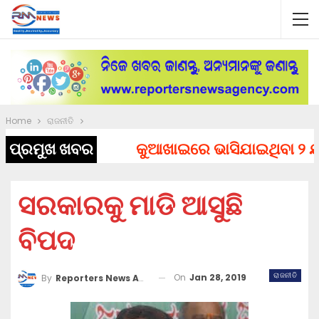
Home
ରାଜନୀତି
ପ୍ରମୁଖ ଖବର
କୁଆଖାଇରେ ଭାସିଯାଇଥିବା ୨ ଯୁବକ
ସରକାରକୁ ମାଡି ଆସୁଛି
ବିପଦ
ରାଜନୀତି
On
Jan 28, 2019
By
Reporters News Agency