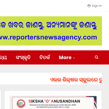
Sign In
ିତ୍ୟ
ସଂସ୍କୃତି
ବିତର୍କ
More
ଏକକ ଶିକ୍ଷକ ସ୍କୁଲରେ ତୁରନ୍ତ ନି