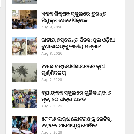
ଏକକ ଶିକ୍ଷକ ସ୍କୁଲରେ ତୁରନ୍ତ
ନିଯୁକ୍ତ ହେବେ ଶିକ୍ଷକ
Aug 8, 2026
ଜାତୀୟ ହସ୍ତତନ୍ତ ଦିବସ: ଦୁଇ ଓଡ଼ିଆ
ବୁଣାକାରଙ୍କୁ ଜାତୀୟ ସମ୍ମାନ
Aug 8, 2026
୧୨ରେ ବଙ୍ଗୋପସାଗରରେ ନୂଆ
ଘୂର୍ଣ୍ଣିବଳୟ
Aug 7, 2026
ବ୍ୟାଙ୍କକ ସ୍କୁଲରେ ଗୁଳିକାଣ୍ଡ: ୭
ମୃତ, ୨୦ ଛାତ୍ର ଆହତ
Aug 7, 2026
୫୮.୩୬ ଲକ୍ଷ ଭୋଟରଙ୍କୁ ନୋଟିସ୍‌,
୧୨,୫୭୨ ଅଯୋଗ୍ୟ ଘୋଷିତ
Aug 7, 2026