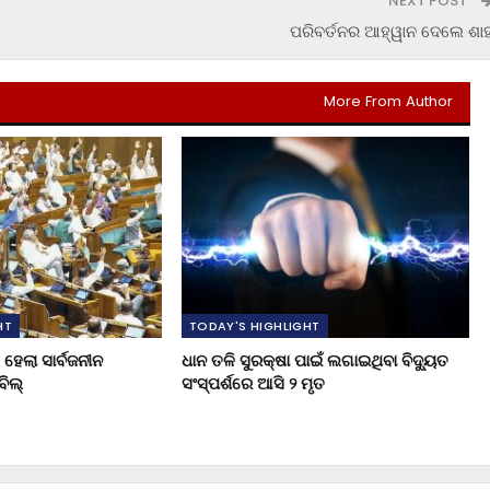
NEXT POST
ପରିବର୍ତନର ଆହ୍ୱାନ ଦେଲେ ଶା
More From Author
HT
TODAY'S HIGHLIGHT
ହେଲା ସାର୍ବଜନୀନ
ଧାନ ତଳି ସୁରକ୍ଷା ପାଇଁ ଲଗାଇଥିବା ବିଦ୍ୟୁତ
ିଲ୍
ସଂସ୍ପର୍ଶରେ ଆସି ୨ ମୃତ