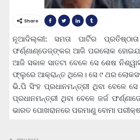
Share
ନୂଆଦିଲ୍ଲୀ: ସମତା ପାର୍ଟିର ପ୍ରତିଷ୍ଠାତ
ଫର୍ଣ୍ଣାଣ୍ଡେଜ୍‌ଙ୍କର ଆଜି ପରଲୋକ ହୋଇଯାଇଛ
ଆଜି ସକାଳ ସାତଟା ବେଳେ ସେ ଶେଷ ନିଶ୍ୱାସ 
ଫ୍ଲୁରେ ଆକ୍ରାନ୍ତ ଥିଲେ। ସେ ୯ ଥର ଲୋକସଭା
ଭି.ପି ସିଂହ ପ୍ରଧାନମନ୍ତ୍ରୀ ଥିବା ବେଳେ 
ପ୍ରଧାନମନ୍ତ୍ରୀ ଥିବା ବେଳେ ଜର୍ଜ ଫର୍ଣ୍ଣା
ଭାରତ ପୋଖରାନରେ ପରମାଣୁ ବୋମା ପରୀକ୍ଷା