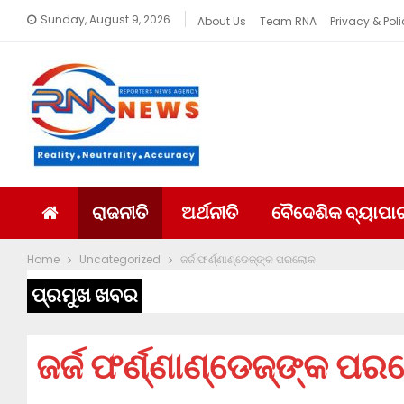
Sunday, August 9, 2026
About Us
Team RNA
Privacy & Poli
ରାଜନୀତି
ଅର୍ଥନୀତି
ବୈଦେଶିକ ବ୍ୟାପା
Home
Uncategorized
ଜର୍ଜ ଫର୍ଣ୍ଣାଣ୍ଡେଜ୍‌ଙ୍କ ପରଲୋକ
ପ୍ରମୁଖ ଖବର
ଜର୍ଜ ଫର୍ଣ୍ଣାଣ୍ଡେଜ୍‌ଙ୍କ ପ