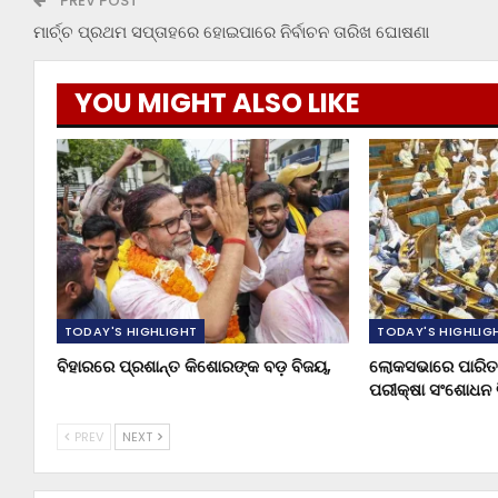
PREV POST
ମାର୍ଚ୍ଚ ପ୍ରଥମ ସପ୍ତାହରେ ହୋଇପାରେ ନିର୍ବାଚନ ତାରିଖ ଘୋଷଣା
YOU MIGHT ALSO LIKE
TODAY'S HIGHLIGHT
TODAY'S HIGHLIG
ବିହାରରେ ପ୍ରଶାନ୍ତ କିଶୋରଙ୍କ ବଡ଼ ବିଜୟ,
ଲୋକସଭାରେ ପାରିତ 
ପରୀକ୍ଷା ସଂଶୋଧନ ବ
PREV
NEXT