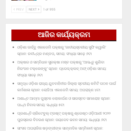
PREV
NEXT
1 of 955
ଆଜିର କାର୍ଯ୍ୟକ୍ରମ
ଓଡ଼ିଶା ଊର୍ଦ୍ଦୁ ଏକାଡେମି ପକ୍ଷରୁ ‘ଜାତୀୟସ୍ତରୀୟ ସୁଫି କୱାଲି’
ସ୍ଥାନ: ରବୀନ୍ଦ୍ର ମଣ୍ଡପ, ସମୟ: ସଂଧ୍ୟା ସାଢ଼େ ୬ଟା
ଅକ୍ଷର ଓ ସମ୍ବିଧାନ ସୁରକ୍ଷା ମଞ୍ଚ ପକ୍ଷରୁ ‘ଆସନ୍ତୁ ଶୁଣିବା
ନିରଂଜନ ଟକ୍‌ଲେଙ୍କୁ’ ସ୍ଥାନ: ପ୍ରେସ୍‌ କ୍ଲବ୍‌ ଅଫ୍‌ ଓଡ଼ିଶା ସମୟ:
ସଂଧ୍ୟା ସାଢ଼େ ୬ଟା
ସମୃଦ୍ଧ ଓଡ଼ିଶା ରାଜ୍ୟ ଯୁବବାହିନୀର ଜିଲ୍ଲା ସ୍ତରୀୟ କମିଟି ଗଠନ ପାଇଁ
କର୍ମଶାଳା ସ୍ଥାନ: ଲୋହିଆ ଏକାଡେମି ସମୟ: ଅପରାହ୍‌ଣ ୪ଟା
ଅଶାନ୍ତ ଆତ୍ମା ପୁସ୍ତକ ଲୋକାର୍ପଣ ଓ ସାରସ୍ବତ ସମାରୋହ ସ୍ଥାନ:
ପାନ୍ଥ ନିବାସ ସମୟ: ସନ୍ଧ୍ୟା ୫ଟା
ପ୍ରଶାନ୍ତି ଚାରିଟେବୁଲ୍‌ ଟ୍ରଷ୍ଟ୍‌ ପକ୍ଷରୁ ଶ୍ରେଷ୍ଠ ଓଡ଼ିଆଣୀ ୨୦୨୨
ପୁରସ୍କାର ବିତରଣ ସ୍ଥାନ: ଜୟଦେବ ଭବନ ସମୟ: ସନ୍ଧ୍ୟା ୬ଟା
ସାଂସଦ ଅପରାଜିତା ଷଡ଼ଙ୍ଗୀଙ୍କ ସାମ୍ବାଦିକ ସମ୍ମିଳନୀ ସ୍ଥାନ: