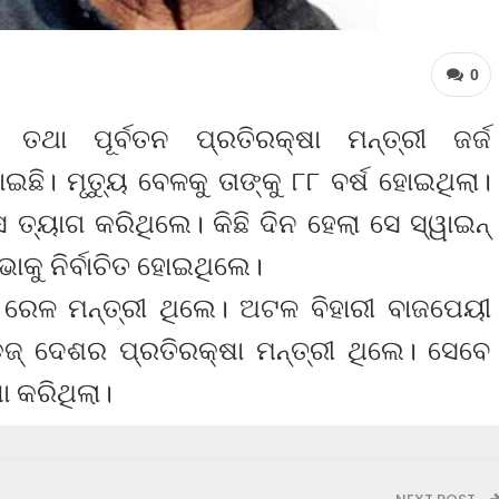
0
ା ତଥା ପୂର୍ବତନ ପ୍ରତିରକ୍ଷା ମନ୍ତ୍ରୀ ଜର୍ଜ
ି। ମୃତ୍ୟୁ ବେଳକୁ ତାଙ୍କୁ ୮୮ ବର୍ଷ ହୋଇଥିଲା।
ତ୍ୟାଗ କରିଥିଲେ। କିଛି ଦିନ ହେଲା ସେ ସ୍ୱାଇନ୍
କୁ ନିର୍ବାଚିତ ହୋଇଥିଲେ।
ସେ ରେଳ ମନ୍ତ୍ରୀ ଥିଲେ। ଅଟଳ ବିହାରୀ ବାଜପେୟୀ
ଡେଜ୍ ଦେଶର ପ୍ରତିରକ୍ଷା ମନ୍ତ୍ରୀ ଥିଲେ। ସେବେ
 କରିଥିଲା।