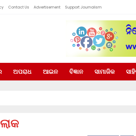
cy
Contact Us
Advertisement
Support Journalism
ର
ଅପରାଧ
ଆଇନ
ବିଜ୍ଞାନ
ସାମାଜିକ
ସାହ
ରଲୋକ