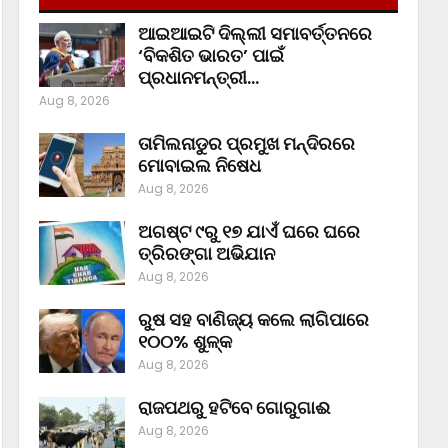
ଆଇଆଇଟି ଦିଲ୍ଲୀ ସମାବର୍ତ୍ତନରେ
‘ବିକଶିତ ଭାରତ’ ପାଇଁ
ପ୍ରଧାନମନ୍ତ୍ରୀ…
Aug 8, 2026
ତାମିଲନାଡୁର ପ୍ରମୁଖ ମନ୍ଦିରରେ
ମୋବାଇଲ ନିଷେଧ
Aug 8, 2026
ଅଗଷ୍ଟ ୯ରୁ ୧୭ ଯାଏଁ ଘରେ ଘରେ
ତ୍ରିରଙ୍ଗା ଅଭିଯାନ
Aug 8, 2026
ରୁଷ ସହ ବାଣିଜ୍ୟ କଲେ ଲାଗିପାରେ
୧୦୦% ଶୁଳ୍କ
Aug 8, 2026
ରାଜପଥରୁ ହଟିବେ ଗୋରୁଗାଈ
Aug 8, 2026