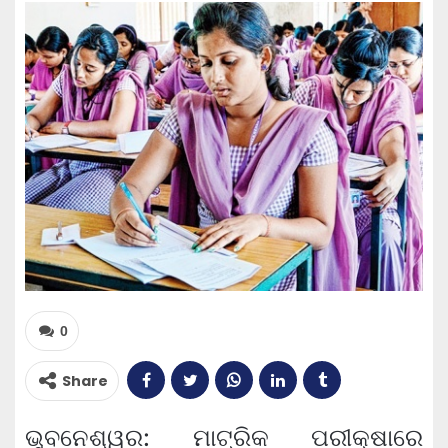
0
Share
ଭୁବନେଶ୍ୱର: ମାଟ୍ରିକ ପରୀକ୍ଷାରେ