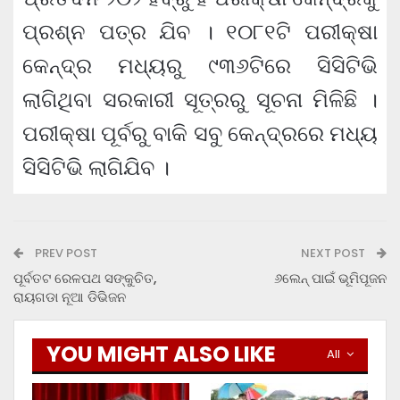
ପ୍ରଶ୍ନ ପତ୍ର ଯିବ । ୧୦୮୧ଟି ପରୀକ୍ଷା
କେନ୍ଦ୍ର ମଧ୍ୟରୁ ୯୩୬ଟିରେ ସିସିଟିଭି
ଲାଗିଥିବା ସରକାରୀ ସୂତ୍ରରୁ ସୂଚନା ମିଳିଛି ।
ପରୀକ୍ଷା ପୂର୍ବରୁ ବାକି ସବୁ କେନ୍ଦ୍ରରେ ମଧ୍ୟ
ସିସିଟିଭି ଲାଗିଯିବ ।
PREV POST
NEXT POST
ପୂର୍ବତଟ ରେଳପଥ ସଙ୍କୁଚିତ,
୬ଲେନ୍‍ ପାଇଁ ଭୂମିପୂଜନ
ରାୟଗଡା ନୂଆ ଡିଭିଜନ
YOU MIGHT ALSO LIKE
All