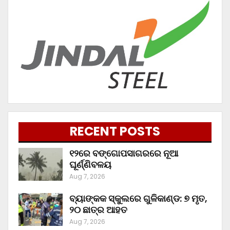
RECENT POSTS
୧୨ରେ ବଙ୍ଗୋପସାଗରରେ ନୂଆ
ଘୂର୍ଣ୍ଣିବଳୟ
Aug 7, 2026
ବ୍ୟାଙ୍କକ ସ୍କୁଲରେ ଗୁଳିକାଣ୍ଡ: ୭ ମୃତ,
୨୦ ଛାତ୍ର ଆହତ
Aug 7, 2026