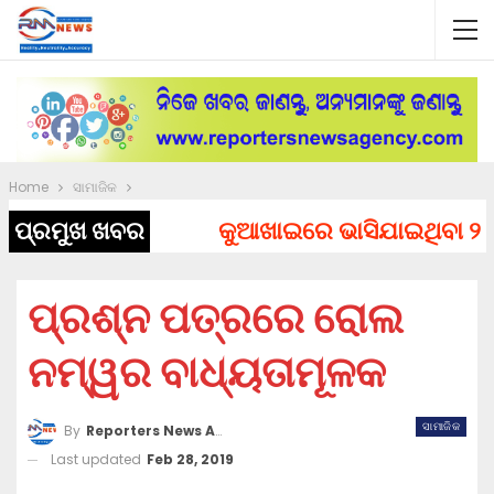
Home
ସାମାଜିକ
ପ୍ରମୁଖ ଖବର
କୁଆଖାଇରେ ଭାସିଯାଇଥିବା ୨ ଯୁବ
ପ୍ରଶ୍ନ ପତ୍ରରେ ରୋଲ
ନମ୍ୱର ବାଧ୍ୟତାମୂଳକ
ସାମାଜିକ
By
Reporters News Agency
Last updated
Feb 28, 2019