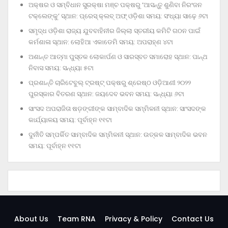
ଅକ୍ଷର ଓ ସମ୍ବିଧାନ ସୁରକ୍ଷା ମଞ୍ଚ ପକ୍ଷରୁ ‘ଆସନ୍ତୁ ଶୁଣିବା ନିରଂଜନ
ଟକ୍‌ଲେଙ୍କୁ’ ସ୍ଥାନ: ପ୍ରେସ୍‌ କ୍ଲବ୍‌ ଅଫ୍‌ ଓଡ଼ିଶା ସମୟ: ସଂଧ୍ୟା ସାଢ଼େ ୬ଟା
ସମୃଦ୍ଧ ଓଡ଼ିଶା ରାଜ୍ୟ ଯୁବବାହିନୀର ଜିଲ୍ଲା ସ୍ତରୀୟ କମିଟି ଗଠନ ପାଇଁ
କର୍ମଶାଳା ସ୍ଥାନ: ଲୋହିଆ ଏକାଡେମି ସମୟ: ଅପରାହ୍‌ଣ ୪ଟା
ଅଶାନ୍ତ ଆତ୍ମା ପୁସ୍ତକ ଲୋକାର୍ପଣ ଓ ସାରସ୍ବତ ସମାରୋହ ସ୍ଥାନ: ପାନ୍ଥ
ନିବାସ ସମୟ: ସନ୍ଧ୍ୟା ୫ଟା
ପ୍ରଶାନ୍ତି ଚାରିଟେବୁଲ୍‌ ଟ୍ରଷ୍ଟ୍‌ ପକ୍ଷରୁ ଶ୍ରେଷ୍ଠ ଓଡ଼ିଆଣୀ ୨୦୨୨
ପୁରସ୍କାର ବିତରଣ ସ୍ଥାନ: ଜୟଦେବ ଭବନ ସମୟ: ସନ୍ଧ୍ୟା ୬ଟା
ସାଂସଦ ଅପରାଜିତା ଷଡ଼ଙ୍ଗୀଙ୍କ ସାମ୍ବାଦିକ ସମ୍ମିଳନୀ ସ୍ଥାନ: ସାଂସଦଙ୍କ
କାର୍ଯ୍ୟାଳୟ ସମୟ: ପୂର୍ବାହ୍ନ ୧୧ଟା
ଦୁର୍ନୀତି ସମ୍ପର୍କିତ ସାମ୍ବାଦିକ ସମ୍ମିଳନୀ ସ୍ଥାନ: ଉତ୍କଳ ସାମ୍ବାଦିକ ଭବନ
ସମୟ: ପୂର୍ବାହ୍ନ ୧୧ଟା
About Us
Team RNA
Privacy & Policy
Contact Us