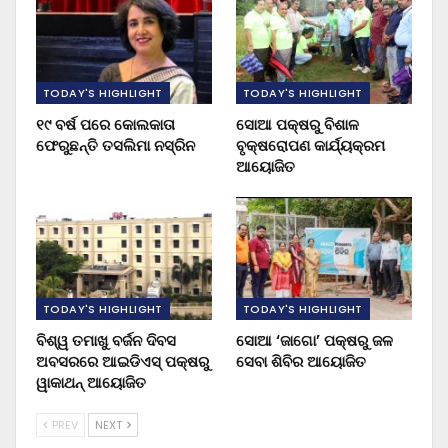
TODAY'S HIGHLIGHT
TODAY'S HIGHLIGHT
୧୯ ବର୍ଷ ପରେ କୋଲକାତା
ସୋଆ ପକ୍ଷରୁ ବିଶାଳ
ଫେରୁଛନ୍ତି ତସଲିମା ନସ୍ରିନ
ବୃକ୍ଷରୋପଣ କାର୍ଯ୍ୟକ୍ରମ
ଆୟୋଜିତ
TODAY'S HIGHLIGHT
TODAY'S HIGHLIGHT
ବିଶ୍ୱ ତମାଖୁ ବର୍ଜନ ଦିବସ
ସୋଆ ‘ଜାଗୋ’ ପକ୍ଷରୁ ଜଳ
ଅବସରରେ ଆଇଡିଏସ୍ ପକ୍ଷରୁ
ସେବା ଶିବିର ଆୟୋଜିତ
ୱାକାଥନ୍ ଆୟୋଜିତ
PREV
NEXT