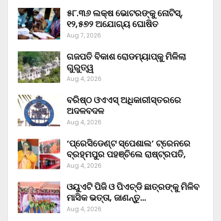
୫୮.୩୬ ଲକ୍ଷ ଭୋଟରଙ୍କୁ ନୋଟିସ୍‌,
୧୨,୫୭୨ ଅଯୋଗ୍ୟ ଘୋଷିତ
Aug 7, 2026
ଗଜପତି ବିକାଶ ରୋଡମ୍ୟାପ୍‌କୁ ମିଳିଲା
ଗୁରୁତ୍ୱ
Aug 4, 2026
ବରିଷ୍ଠ ଓଏଏସ୍‌ ଅଧିକାରୀସ୍ତରରେ
ଅଦଳବଦଳ
Aug 4, 2026
‘ପ୍ରେସିଡେଣ୍ଟ ସ୍ପେଶାଲ’ ଟ୍ରେନରେ
ବ୍ରହ୍ମପୁର ପହଞ୍ଚିଲେ ରାଷ୍ଟ୍ରପତି,
Aug 4, 2026
ଓୟୁଏଟି ପିଜି ଓ ପିଏଚ୍‌ଡି ଛାତ୍ରଙ୍କୁ ମିଳିବ
ମାସିକ ଭତ୍ତା, ଜାଣନ୍ତୁ…
Aug 4, 2026