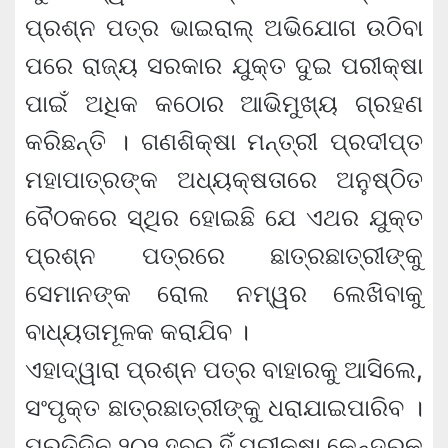
ପ୍ରଶ୍ନ ପତ୍ର ଭାଇରାଲ୍‍ ଅଭିଯୋଗ ଉଠିବା
ପରେ ରାଜ୍ୟ ସରକାର ଯୁକ୍ତ ଦୁଇ ପରୀକ୍ଷା
ପାଇଁ ଅଧିକ କଠୋର ଆଭିମୁଖ୍ୟ ଗ୍ରହଣ
କରିଛନ୍ତି । ଗଣଶିକ୍ଷା ମନ୍ତ୍ରୀ ପ୍ରଦୀପ୍ତ
ମହାପାତ୍ରଙ୍କ ଅଧ୍ୟକ୍ଷତାରେ ଅନୁଷ୍ଠିତ
ବୈଠକରେ ସ୍ଥିର ହୋଇଛି ଯେ ଏଥର ଯୁକ୍ତ
ପ୍ରଶ୍ନ ପତ୍ରରେ ଛାତ୍ରଛାତ୍ରୀଙ୍କୁ
ସେମାନଙ୍କ ରୋଲ ନମ୍ୱର ଲେଖିବାକୁ
ବାଧ୍ୟତାମୂଳକ କରାଯିବ ।
ଏହାଦ୍ୱାରା ପ୍ରଶ୍ନ ପତ୍ର ବାହାରକୁ ଆସିଲେ,
ସଂପୃକ୍ତ ଛାତ୍ରଛାତ୍ରୀଙ୍କୁ ଧରାଯାଇପାରିବ ।
ପ୍ରତିଦିନ ୨୦୨ ହବ୍‍ରୁ ହିଁ ପରୀକ୍ଷା କେନ୍ଦ୍ରକୁ