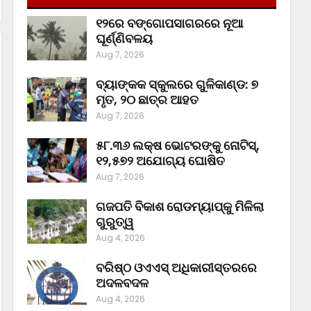
୧୨ରେ ବଙ୍ଗୋପସାଗରରେ ନୂଆ
ଘୂର୍ଣ୍ଣିବଳୟ
Aug 7, 2026
ବ୍ୟାଙ୍କକ ସ୍କୁଲରେ ଗୁଳିକାଣ୍ଡ: ୭
ମୃତ, ୨୦ ଛାତ୍ର ଆହତ
Aug 7, 2026
୫୮.୩୬ ଲକ୍ଷ ଭୋଟରଙ୍କୁ ନୋଟିସ୍‌,
୧୨,୫୭୨ ଅଯୋଗ୍ୟ ଘୋଷିତ
Aug 7, 2026
ଗଜପତି ବିକାଶ ରୋଡମ୍ୟାପ୍‌କୁ ମିଳିଲା
ଗୁରୁତ୍ୱ
Aug 4, 2026
ବରିଷ୍ଠ ଓଏଏସ୍‌ ଅଧିକାରୀସ୍ତରରେ
ଅଦଳବଦଳ
Aug 4, 2026