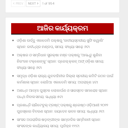
PREV
NEXT
1 of 954
ଆଜିର କାର୍ଯ୍ୟକ୍ରମ
ଓଡ଼ିଶା ଊର୍ଦ୍ଦୁ ଏକାଡେମି ପକ୍ଷରୁ ‘ଜାତୀୟସ୍ତରୀୟ ସୁଫି କୱାଲି’
ସ୍ଥାନ: ରବୀନ୍ଦ୍ର ମଣ୍ଡପ, ସମୟ: ସଂଧ୍ୟା ସାଢ଼େ ୬ଟା
ଅକ୍ଷର ଓ ସମ୍ବିଧାନ ସୁରକ୍ଷା ମଞ୍ଚ ପକ୍ଷରୁ ‘ଆସନ୍ତୁ ଶୁଣିବା
ନିରଂଜନ ଟକ୍‌ଲେଙ୍କୁ’ ସ୍ଥାନ: ପ୍ରେସ୍‌ କ୍ଲବ୍‌ ଅଫ୍‌ ଓଡ଼ିଶା ସମୟ:
ସଂଧ୍ୟା ସାଢ଼େ ୬ଟା
ସମୃଦ୍ଧ ଓଡ଼ିଶା ରାଜ୍ୟ ଯୁବବାହିନୀର ଜିଲ୍ଲା ସ୍ତରୀୟ କମିଟି ଗଠନ ପାଇଁ
କର୍ମଶାଳା ସ୍ଥାନ: ଲୋହିଆ ଏକାଡେମି ସମୟ: ଅପରାହ୍‌ଣ ୪ଟା
ଅଶାନ୍ତ ଆତ୍ମା ପୁସ୍ତକ ଲୋକାର୍ପଣ ଓ ସାରସ୍ବତ ସମାରୋହ ସ୍ଥାନ:
ପାନ୍ଥ ନିବାସ ସମୟ: ସନ୍ଧ୍ୟା ୫ଟା
ପ୍ରଶାନ୍ତି ଚାରିଟେବୁଲ୍‌ ଟ୍ରଷ୍ଟ୍‌ ପକ୍ଷରୁ ଶ୍ରେଷ୍ଠ ଓଡ଼ିଆଣୀ ୨୦୨୨
ପୁରସ୍କାର ବିତରଣ ସ୍ଥାନ: ଜୟଦେବ ଭବନ ସମୟ: ସନ୍ଧ୍ୟା ୬ଟା
ସାଂସଦ ଅପରାଜିତା ଷଡ଼ଙ୍ଗୀଙ୍କ ସାମ୍ବାଦିକ ସମ୍ମିଳନୀ ସ୍ଥାନ:
ସାଂସଦଙ୍କ କାର୍ଯ୍ୟାଳୟ ସମୟ: ପୂର୍ବାହ୍ନ ୧୧ଟା