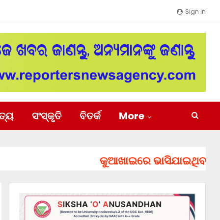
Sign In
ିତ୍ୟ
ସଂସ୍କୃତି
ବିତର୍କ
More
କୁଆଖାଇରେ ଭାସିଯାଇଥିବା ୨ ଯୁବ