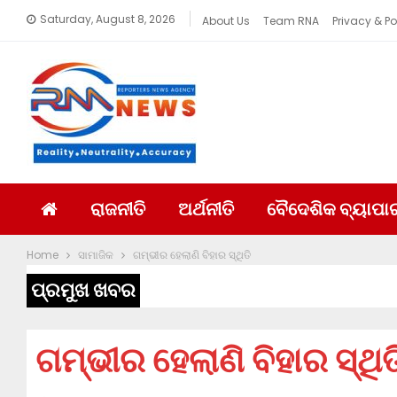
Saturday, August 8, 2026
About Us
Team RNA
Privacy & Po
ରାଜନୀତି
ଅର୍ଥନୀତି
ବୈଦେଶିକ ବ୍ୟାପା
Home
ସାମାଜିକ
ଗମ୍ଭୀର ହେଲାଣି ବିହାର ସ୍ଥିତି
ପ୍ରମୁଖ ଖବର
ଗମ୍ଭୀର ହେଲାଣି ବିହାର ସ୍ଥିତ