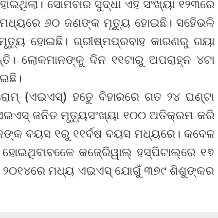
ହୋଇଥିଲା। ସୋମବାର ସୁଦ୍ଧା ଏହି ସଂଖ୍ୟା ୧୨୩ରେ
 ମଧ୍ୟରେ ୬୦ ଜଣଙ୍କ ମୃତ୍ୟୁ ହୋଇଛି। ସହେିଭଳି
୍ୟୁ ହୋଇଛି। ଗ୍ରୀଷ୍ମପ୍ରବାହ କାରଣରୁ ଗୟା
ତି। ଲୋକମାନଙ୍କୁ ଦିନ ୧୧ଟାରୁ ଅପରାହ୍ନ ୪ଟା
ାଇଛି।
୍ରୋମ୍‌ (ଏଇଏସ୍‌) ହତେୁ ବିହାରରେ ଗତ ୨୪ ଘଣ୍ଟା
ଏଇଏସ୍‌ ଜନିତ ମୃତ୍ୟୁସଂଖ୍ୟା ୧୦୦ ଅତିକ୍ରମ କରି
ୁମାନଙ୍କ ବୟସ ୧ରୁ ୧୧ର୍ବଷ ବୟସ ମଧ୍ୟରେ। କବେଳ
 ହୋଇଥିବାବଳେେ କଜେ୍ରିୱାଲ୍‌ ହସ୍ପିଟାଲ୍‌ରେ ୧୭
୨୦୧୪ରେ ମଧ୍ୟ ଏଇଏସ୍‌ ଯୋଗୁଁ ୩୭୯ ଶିଶୁଙ୍କର