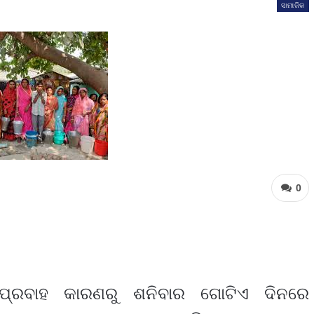
ସାମାଜିକ
0
ମପ୍ରବାହ କାରଣରୁ ଶନିବାର ଗୋଟିଏ ଦିନରେ