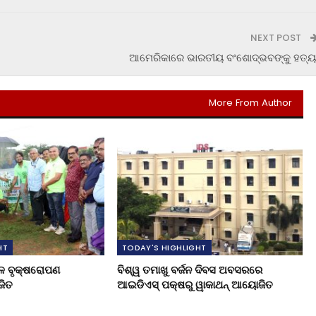
NEXT POST
ଆମେରିକାରେ ଭାରତୀୟ ବଂଶୋଦ୍ଭବଙ୍କୁ ହତ୍ୟ
More From Author
HT
TODAY'S HIGHLIGHT
ାଳ ବୃକ୍ଷରୋପଣ
ବିଶ୍ୱ ତମାଖୁ ବର୍ଜନ ଦିବସ ଅବସରରେ
ଜିତ
ଆଇଡିଏସ୍ ପକ୍ଷରୁ ୱାକାଥନ୍ ଆୟୋଜିତ