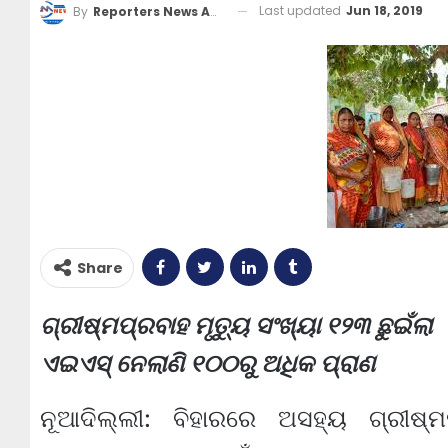
Last updated
Jun 18, 2019
By
Reporters News Agency
Share
ଗ୍ରୀଷ୍ମପ୍ରବାହ ମୃତ୍ୟୁ ସଂଖ୍ୟା ୧୨୩ ଛୁଇଁଲା
ଏଇଏସ୍ ନେଲାଣି ୧୦୦ରୁ ଅଧିକ ପ୍ରାଣ
ନୂଆଦିଲ୍ଲୀ: ବିହାରରେ ଅସହ୍ୟ ଗ୍ରୀଷ୍