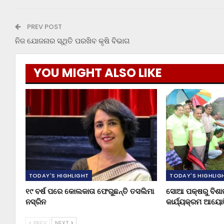
PREV POST
ନିଜ ଯୋଜନାର ସ୍ଥିତି ପରଖିବ କୃଷି ବିଭାଗ
YOU MIGHT ALSO LIKE
TODAY'S HIGHLIGHT
TODAY'S HIGHLIG
୧୯ ବର୍ଷ ପରେ କୋଲକାତା ଫେରୁଛନ୍ତି ତସଲିମା
ସୋଆ ପକ୍ଷରୁ ବିଶ
ନସ୍ରିନ
କାର୍ଯ୍ୟକ୍ରମ ଆୟୋ
PREV
NEXT