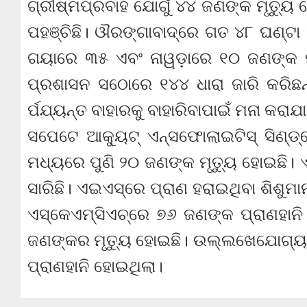
ଗ୍ରୀଷ୍ମପ୍ରବାହ ଯୋଗୁଁ ୪୪ ଜଣଙ୍କ ମୃତ୍ୟୁ 
ପହଞ୍ଚିଛି। ଔରଙ୍ଗାବାଦ୍‌ରେ ଗତ ୪୮ ଘଣ୍ଟା
ଗୟାରେ ୩୫ ଏବଂ ନାୱଡ଼ାରେ ୧୦ ଜଣଙ୍କ ମୃତ
ପ୍ରଶାସନ ସଠୋରେ ୧୪୪ ଧାରା ଜାରି କରିଛନ୍
ର୍ପଯ୍ୟନ୍ତ ବାହାରକୁ ବାହାରିବାପାଇଁ ମନା କରାଯ
ସପେଟେ ଆକ୍ୟୁଟ୍‌ ଏନ୍‌ସଫୋଲାଇଟିସ୍‌ ସିଣ୍ଡ
ମଧ୍ୟରେ ପୁଣି ୨୦ ଜଣଙ୍କ ମୃତ୍ୟୁ ହୋଇଛି। 
ସାରିଛି। ଏଇଏସ୍‌ରେ ପ୍ରାଣ ହରାଇଥିବା ଶିଶ
ଏସ୍‌କେଏମ୍‌ସିଏଚ୍‌‌ରେ ୭୬ ଜଣଙ୍କ ପ୍ରାଣହାନି
ଜଣଙ୍କର ମୃତ୍ୟୁ ହୋଇଛି। ଉଲ୍ଲଖେଯୋଗ୍ୟ 
ପ୍ରାଣହାନି ହୋଇଥିଲା।