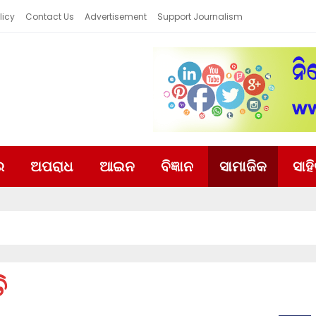
licy
Contact Us
Advertisement
Support Journalism
ର
ଅପରାଧ
ଆଇନ
ବିଜ୍ଞାନ
ସାମାଜିକ
ସାହ
ି