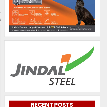
ା
RECENT POSTS