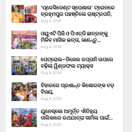
‘ପ୍ରେସିଡେଣ୍ଟ ସ୍ପେଶାଲ’ ଟ୍ରେନରେ
ବ୍ରହ୍ମପୁର ପହଞ୍ଚିଲେ ରାଷ୍ଟ୍ରପତି,
Aug 4, 2026
ଓୟୁଏଟି ପିଜି ଓ ପିଏଚ୍‌ଡି ଛାତ୍ରଙ୍କୁ
ମିଳିବ ମାସିକ ଭତ୍ତା, ଜାଣନ୍ତୁ…
Aug 4, 2026
ପେଟ୍ରୋଲ-ଡିଜେଲ ରପ୍ତାନି ଉପରେ
ବଢ଼ିଲା ୱିଣ୍ଡଫଲ ଟ୍ୟାକ୍ସ
Aug 4, 2026
ବିହାରରେ ପ୍ରଶାନ୍ତ କିଶୋରଙ୍କ ବଡ଼
ବିଜୟ,
Aug 4, 2026
ୟୁନେସ୍କୋ ଅମୂର୍ତ୍ତ ଐତିହ୍ୟ
ତାଲିକାରେ ରଥଯାତ୍ରା ସାମିଲ ପାଇଁ…
Aug 4, 2026