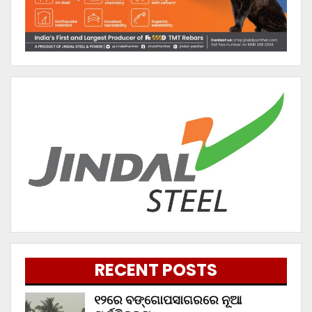
RECENT POSTS
୧୨ରେ ବଙ୍ଗୋପସାଗରରେ ନୂଆ