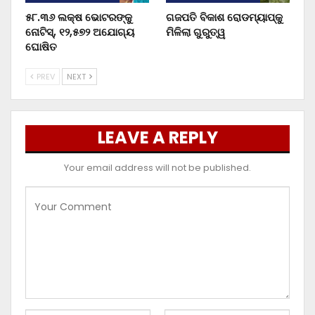
୫୮.୩୬ ଲକ୍ଷ ଭୋଟରଙ୍କୁ
ଗଜପତି ବିକାଶ ରୋଡମ୍ୟାପ୍‌କୁ
ନୋଟିସ୍‌, ୧୨,୫୭୨ ଅଯୋଗ୍ୟ
ମିଳିଲା ଗୁରୁତ୍ୱ
ଘୋଷିତ
PREV
NEXT
LEAVE A REPLY
Your email address will not be published.