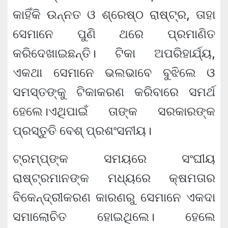
କାହିଁକି ଉନ୍ନତ ଓ ଶ୍ରେଷ୍ଠ ରାଷ୍ଟ୍ର, ତାହା
ସେମାନେ ପୁଣି ଥରେ ପ୍ରମାଣିତ
କରିଦେଖାଇଛନ୍ତି। ଟିକା ଅପରିହାର୍ଯ୍ୟ,
ଏକଥା ସେମାନେ ଭଲଭାବେ ବୁଝିଲେ ଓ
ସମସ୍ତଙ୍କୁ ଟିକାକରଣ କରିବାରେ ସମର୍ଥ
ହେଲେ।ଏଥିପାଇଁ ତାଙ୍କ ସରକାରଙ୍କ
ପ୍ରସ୍ତୁତି ବେଶ୍ ପ୍ରଶଂସନୀୟ।
ଟ୍ରମ୍ପ୍‌ଙ୍କ ସମୟରେ ସଂଘୀୟ
ରାଷ୍ଟ୍ରମାନଙ୍କ ମଧ୍ୟରେ କ୍ଷମତାର
ବିକେନ୍ଦ୍ରୀକରଣ କାରଣରୁ ସେମାନେ ଏକଦା
ସମାଲୋଚିତ ହୋଇଥିଲେ। ହେଲେ