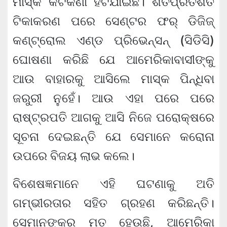
ମାସ୍କ କଟକଣା ହଟିଯାଇଛି। ଶତପ୍ରତିଶତ
ଟିକାକରଣ ପରେ ସେଣ୍ଟର ଫର୍ ଡିଜିଜ୍
କଣ୍ଟ୍ରୋଲ ଏଣ୍ଡ ପ୍ରିଭେନ୍‌ସନ୍ (ସିଡିସି)
ଘୋଷଣା କରିଛି ଯେ ଆମେରିକାବାସୀଙ୍କୁ
ଆଉ ବାହାରକୁ ଆସିଲେ ମାସ୍କ ପିନ୍ଧିବା
ଜରୁରୀ ନୁହେଁ। ଆଉ ଏହା ପରେ ପରେ
ରାଷ୍ଟ୍ରପତି ଆଗକୁ ଆସି ନିଜେ ପରୋକ୍ଷରେ
ସୂଚନା ଦେଇଛନ୍ତି ଯେ ସେମାନେ କରୋନା
ଉପରେ ବିଜୟ ଲାଭ କଲେ।
ବିଶେଷଜ୍ଞମାନେ ଏହି ଘଟଣାକୁ ଅତି
ଗମ୍ଭୀରତାର ସହିତ ଗ୍ରହଣ କରିଛନ୍ତି।
ସେମାନଙ୍କର ମତ ହେଉଛି, ଆମେରିକା