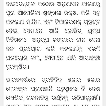
ବାଇଡେନ୍‌ଙ୍କ କଠୋର ଅନୁଶାସନ କାରଣରୁ
ପୂରା ଆମେରିକା ଶୃଙ୍ଖଳା ରକ୍ଷା କରି ସବୁ
କଟକଣା ମାନିଲା ଏବଂ ଟିକାକରଣକୁ ଗୁରୁତ୍ବ
ଦେଇ ସେମାନେ ଆଜି କୋଭିଡ୍ ଯୁଦ୍ଧ
ଜିତିଗଲେ। ଅନୁରୂପ ଢଙ୍ଗରେ ଚୀନ ସେନା
ବଳ ପ୍ରୟୋଗ କରି କଟକଣାକୁ ଏଭଳି
ପ୍ରୟୋଗ କଲା, ସେମାନେ ଆଜି ଆପାତତଃ
ସୁରକ୍ଷିତ।
ଭାରତବର୍ଷରେ ପ୍ରତିଦିନ ହଜାର ହଜାର
ଲୋକଙ୍କ ପ୍ରାଣହାନି ଘଟୁଥିଲେ ବି ଦେଶ
କୋଭିଡ୍ ରାଜନୀତିରୁ ଉର୍ଧ୍ବକୁ ଉଠିପାରୁନାହିଁ।