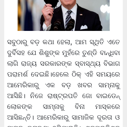
ସବୁଠାରୁ ବଡ଼ କଥା ହେଲା, ଆମ ସ୍ଥିତି ଏତେ
ଦୁର୍ବିସହ ଯେ ଶିଶୁଙ୍କ ମୁହଁରେ ତୁଣ୍ଡି ବାନ୍ଧିବା
ଲାଗି ରାଜ୍ୟ ସରକାରଙ୍କ ସ୍ବାସ୍ଥ୍ୟ ବିଭାଗ
ପରାମର୍ଶ ଦେଇଛି।ହେଲେ ଠିକ୍ ଏହି ସମୟରେ
ଆମେରିକାରୁ ଏକ ବଡ଼ ଖବର ସାମ୍ନାକୁ
ଆସିିଛି। ନିଜେ ରାଷ୍ଟ୍ରପତି ଜୋ ବାଇଡେନ୍
ଲୋକଙ୍କ ସାମ୍ନାକୁ ବିନା ମାସ୍କରେ
ଆସିଛନ୍ତି। ଆମେରିକାରୁ ସାମାଜିକ ଦୂରତା ଓ