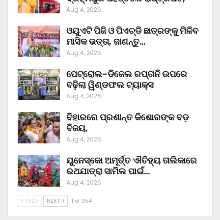
Aug 4, 2026
ଓୟୁଏଟି ପିଜି ଓ ପିଏଚ୍‌ଡି ଛାତ୍ରଙ୍କୁ ମିଳିବ
ମାସିକ ଭତ୍ତା, ଜାଣନ୍ତୁ…
Aug 4, 2026
ପେଟ୍ରୋଲ-ଡିଜେଲ ରପ୍ତାନି ଉପରେ
ବଢ଼ିଲା ୱିଣ୍ଡଫଲ ଟ୍ୟାକ୍ସ
Aug 4, 2026
ବିହାରରେ ପ୍ରଶାନ୍ତ କିଶୋରଙ୍କ ବଡ଼
ବିଜୟ,
Aug 4, 2026
ୟୁନେସ୍କୋ ଅମୂର୍ତ୍ତ ଐତିହ୍ୟ ତାଲିକାରେ
ରଥଯାତ୍ରା ସାମିଲ ପାଇଁ…
Aug 4, 2026
PREV
NEXT
1 of 954