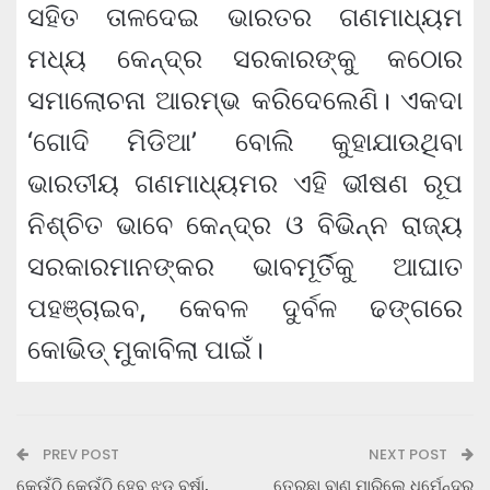
ସହିତ ତାଳଦେଇ ଭାରତର ଗଣମାଧ୍ୟମ
ମଧ୍ୟ କେନ୍ଦ୍ର ସରକାରଙ୍କୁ କଠୋର
ସମାଲୋଚନା ଆରମ୍ଭ କରିଦେଲେଣି। ଏକଦା
‘ଗୋଦି ମିଡିଆ’ ବୋଲି କୁହାଯାଉଥିବା
ଭାରତୀୟ ଗଣମାଧ୍ୟମର ଏହି ଭୀଷଣ ରୂପ
ନିଶ୍ଚିତ ଭାବେ କେନ୍ଦ୍ର ଓ ବିଭିନ୍ନ ରାଜ୍ୟ
ସରକାରମାନଙ୍କର ଭାବମୂର୍ତିକୁ ଆଘାତ
ପହଞ୍ଚାଇବ, କେବଳ ଦୁର୍ବଳ ଢଙ୍ଗରେ
କୋଭିଡ୍ ମୁକାବିଲା ପାଇଁ।
PREV POST
NEXT POST
କେଉଁଠି କେଉଁଠି ହେବ ଝଡ଼ ବର୍ଷା,
ତେର୍‌ଛା ବାଣ ମାରିଲେ ଧର୍ମେନ୍ଦ୍ର