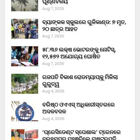
ଘୂର୍ଣ୍ଣିବଳୟ
Aug 7, 2026
ବ୍ୟାଙ୍କକ ସ୍କୁଲରେ ଗୁଳିକାଣ୍ଡ: ୭ ମୃତ,
୨୦ ଛାତ୍ର ଆହତ
Aug 7, 2026
୫୮.୩୬ ଲକ୍ଷ ଭୋଟରଙ୍କୁ ନୋଟିସ୍‌,
୧୨,୫୭୨ ଅଯୋଗ୍ୟ ଘୋଷିତ
Aug 7, 2026
ଗଜପତି ବିକାଶ ରୋଡମ୍ୟାପ୍‌କୁ ମିଳିଲା
ଗୁରୁତ୍ୱ
Aug 4, 2026
ବରିଷ୍ଠ ଓଏଏସ୍‌ ଅଧିକାରୀସ୍ତରରେ
ଅଦଳବଦଳ
Aug 4, 2026
‘ପ୍ରେସିଡେଣ୍ଟ ସ୍ପେଶାଲ’ ଟ୍ରେନରେ
ବ୍ରହ୍ମପୁର ପହଞ୍ଚିଲେ ରାଷ୍ଟ୍ରପତି,