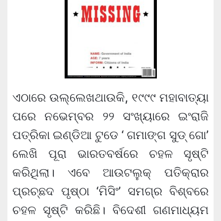
ଏଠାରେ ଉଲ୍ଲେଖଥାଉକି, ୧୯୯୯ ମହାବାତ୍ୟା
ପରେ ନଭେମ୍ବର ୨୨ ସଂଖ୍ୟାରେ ଇଂରାଜି
ପତ୍ରିକା ଇଣ୍ଡିଆ ଟୁଡେ ‘ ଗମାଙ୍ଗ ସୁଡ୍ ଗୋ’
ଲେଖି ପୂରା ଭାରତବର୍ଷରେ ଚହଳ ସୃଷ୍ଟି
କରିଥିଲା। ଏବେ ଆଉଟଲୁକ୍ ପତିକ୍ରାର
ପ୍ରଚ୍ଛଦ ପୃଷ୍ଠା ‘ମିସିଂ’ ସମଗ୍ର ବିଶ୍ବରେ
ଚହଳ ସୃଷ୍ଟି କରିଛି। ବିଦେଶୀ ଗଣମାଧ୍ୟମ