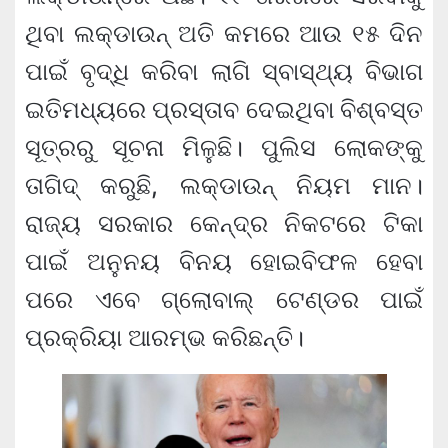
ଥିବା ଲକ୍‌ଡାଉନ୍ ଅତି କମରେ ଆଉ ୧୫ ଦିନ
ପାଇଁ ବୃଦ୍ଧି କରିବା ଲାଗି ସ୍ବାସ୍ଥ୍ୟ ବିଭାଗ
ଇତିମଧ୍ୟରେ ପ୍ରସ୍ତାବ ଦେଇଥିବା ବିଶ୍ବସ୍ତ
ସୂତ୍ରରୁ ସୂଚନା ମିଳୁଛି। ପୁଲିସ ଲୋକଙ୍କୁ
ତାଗିଦ୍ କରୁଛି, ଲକ୍‌ଡାଉନ୍ ନିୟମ ମାନ।
ରାଜ୍ୟ ସରକାର କେନ୍ଦ୍ର ନିକଟରେ ଟିକା
ପାଇଁ ଅନୁନୟ ବିନୟ ହୋଇବିଫଳ ହେବା
ପରେ ଏବେ ଗ୍ଲୋବାଲ୍ ଟେଣ୍ଡର ପାଇଁ
ପ୍ରକ୍ରିୟା ଆରମ୍ଭ କରିଛନ୍ତି।