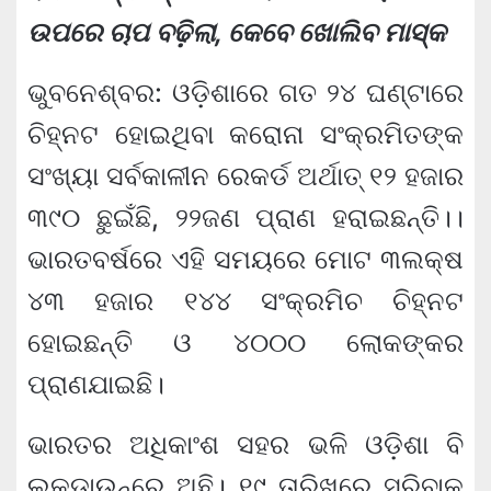
ଉପରେ ଚାପ ବଢ଼ିଲା, କେବେ ଖୋଲିବ ମାସ୍କ
ଭୁବନେଶ୍ବର: ଓଡ଼ିଶାରେ ଗତ ୨୪ ଘଣ୍ଟାରେ
ଚିହ୍ନଟ ହୋଇଥିବା କରୋନା ସଂକ୍ରମିତଙ୍କ
ସଂଖ୍ୟା ସର୍ବକାଳୀନ ରେକର୍ଡ ଅର୍ଥାତ୍ ୧୨ ହଜାର
୩୯୦ ଛୁଇଁଛି, ୨୨ଜଣ ପ୍ରାଣ ହରାଇଛନ୍ତି।।
ଭାରତବର୍ଷରେ ଏହି ସମୟରେ ମୋଟ ୩ଲକ୍ଷ
୪୩ ହଜାର ୧୪୪ ସଂକ୍ରମିଚ ଚିହ୍ନଟ
ହୋଇଛନ୍ତି ଓ ୪୦୦୦ ଲୋକଙ୍କର
ପ୍ରାଣଯାଇଛି।
ଭାରତର ଅଧିକାଂଶ ସହର ଭଳି ଓଡ଼ିଶା ବି
ଲକ୍‌ଡାଉନ୍‌ରେ ଅଛି। ୧୯ ତାରିଖରେ ସରିବାକୁ