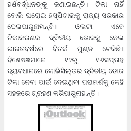
ହର୍ଷବର୍ଦ୍ଧନଙ୍କୁ ଜଣାଇଛନ୍ତି। ଟିକା ନାହିଁ
ବୋଲି ଘରୋଇ ହସ୍ପିଟାଲକୁ ରାଜ୍ୟ ସରକାର
ଦେଇପାରୁନାହାନ୍ତି। ଓଲଟା ଏବେ
ଟିକାକରଣର ଦ୍ବିତୀୟ ଡୋଜକୁ ନେଇ
ଭାରତବର୍ଷରେ ବିତର୍କ ମୁଣ୍ଡ ଟେକିଛି।
ବିଶେଷଜ୍ଞମାନେ ୧୨ରୁ ୧୬ସପ୍ତାହ
ବ୍ୟବଧାନରେ କୋଭିସିଲ୍‌ଡର ଦ୍ବିତୀୟ ଡୋଜ
ଟିକା ନେବା ପାଇଁ ଦେଇଥିବା ପରାମର୍ଶକୁ କେହି
ସହଜରେ ଗ୍ରହଣ କରିପାରୁନାହାନ୍ତି।