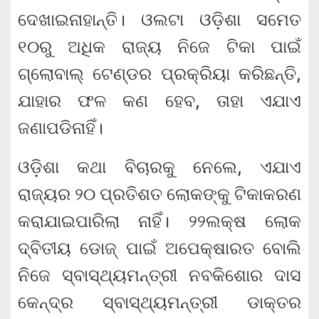
ଦେଖାଇନାହାନ୍ତି। ଓଲଟା ଓଡ଼ିଶା ସମେତ
୧୦ରୁ ଅଧିକ ରାଜ୍ୟ ନିଜେ ଟିକା ପାଇଁ
ଗ୍ଲୋବାଲ୍ ଟେଣ୍ଡର ପ୍ରକ୍ରିୟା କରିଛନ୍ତି,
ଯାହାର ଫଳ କଣ ହେବ, ତାହା ଏଯାଏ
ଜଣାପଡିନାହିଁ।
ଓଡ଼ିଶା କଥା ବିଚାରକୁ ନେଲେ, ଏଯାଏ
ରାଜ୍ୟର ୨୦ ପ୍ରତିଶତ ଲୋକଙ୍କୁ ଟିକାକରଣ
କରାଯାଇପାରିଲା ନାହିଁ। ୨୨ଲକ୍ଷ ଲୋକ
ଦ୍ବିତୀୟ ଡୋଜ୍ ପାଇଁ ଅପେକ୍ଷାରତ ବୋଲି
ନିଜେ ସ୍ବାସ୍ଥ୍ୟମନ୍ତ୍ରୀ ନବକିଶୋର ଦାସ
କେନ୍ଦ୍ର ସ୍ବାସ୍ଥ୍ୟମନ୍ତ୍ରୀ ଡାକ୍ତର