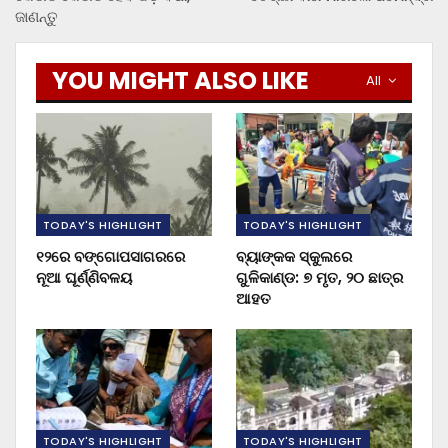
ଜାଣନ୍ତୁ
YOU MIGHT ALSO LIKE
All
TODAY'S HIGHLIGHT
TODAY'S HIGHLIGHT
୧୨ରେ ବଙ୍ଗୋପସାଗରରେ
ବ୍ୟାଙ୍କକ ସ୍କୁଲରେ
ନୂଆ ଘୂର୍ଣ୍ଣିବଳୟ
ଗୁଳିକାଣ୍ଡ: ୭ ମୃତ, ୨୦ ଛାତ୍ର
ଆହତ
TODAY'S HIGHLIGHT
TODAY'S HIGHLIGHT