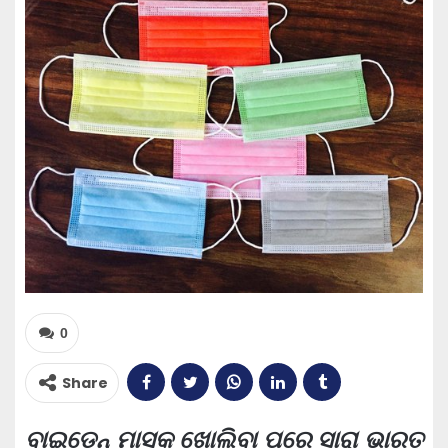
0
Share
ବାଇଡେନ୍ ମାସ୍କ ଖୋଲିବା ପରେ ସାରା ଭାରତ