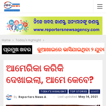
Home
Today's Highlight
ପ୍ରମୁଖ ଖବର
କୁଆଖାଇରେ ଭାସିଯାଇଥିବା ୨ ଯୁବକଙ୍କ 
ଆମେରିକା କରିକି
ଦେଖାଇଲା, ଆମେ କେବେ?
TODAY'S HIGHLIGHT
TOP STORIES
ରାଜନୀତି
Last updated
May 14, 2021
By
Reporters News Agency