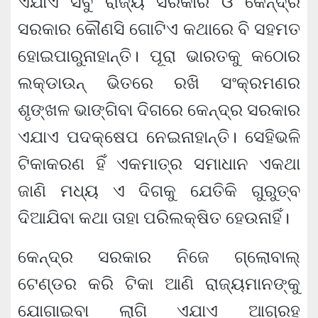
ଏଯାଏ ସବୁ ରାଜ୍ୟ ସରକାର ଓ କେନ୍ଦ୍ର
ସରକାର କୌଣସି ଗୋଟିଏ କଥାରେ ବି ସହମତ
ହୋଇପାରୁନାହାନ୍ତି। ପୂରା ଭାରତକୁ କଠୋର
ଲକ୍‌ଡାଉନ୍ ଭିତରେ ରଖି ସଂକ୍ରମଣର
ଶୃଙ୍ଖଳ ଭାଙ୍ଗିବା ଦିଗରେ କେନ୍ଦ୍ର ସରକାର
ଏଯାଏ ପଦକ୍ଷେପ ନେଇନାହାନ୍ତି। ସେହିଭଳି
ଟିକାକରଣ ହିଁ ଏକମାତ୍ର ସମାଧାନ ଏକଥା
ଜାଣି ମଧ୍ୟ ଏ ଦିଗକୁ ଯେତିକି ଗୁରୁତ୍ବ
ଦିଆଯିବା କଥା ତାହା ପରିଲକ୍ଷିତ ହେଉନାହିଁ।
କେନ୍ଦ୍ର ସରକାର ନିଜେ ଗ୍ଲୋବାଲ୍
ଟେଣ୍ଡର କରି ଟିକା ଆଣି ରାଜ୍ୟମାନଙ୍କୁ
ଯୋଗାଇବା ଲାଗି ଏଯାଏ ଆଗ୍ରହ