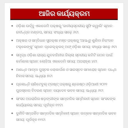
ଆଜିର କାର୍ଯ୍ୟକ୍ରମ
ଓଡ଼ିଶା ଊର୍ଦ୍ଦୁ ଏକାଡେମି ପକ୍ଷରୁ ‘ଜାତୀୟସ୍ତରୀୟ ସୁଫି କୱାଲି’ ସ୍ଥାନ:
ରବୀନ୍ଦ୍ର ମଣ୍ଡପ, ସମୟ: ସଂଧ୍ୟା ସାଢ଼େ ୬ଟା
ଅକ୍ଷର ଓ ସମ୍ବିଧାନ ସୁରକ୍ଷା ମଞ୍ଚ ପକ୍ଷରୁ ‘ଆସନ୍ତୁ ଶୁଣିବା ନିରଂଜନ
ଟକ୍‌ଲେଙ୍କୁ’ ସ୍ଥାନ: ପ୍ରେସ୍‌ କ୍ଲବ୍‌ ଅଫ୍‌ ଓଡ଼ିଶା ସମୟ: ସଂଧ୍ୟା ସାଢ଼େ ୬ଟା
ସମୃଦ୍ଧ ଓଡ଼ିଶା ରାଜ୍ୟ ଯୁବବାହିନୀର ଜିଲ୍ଲା ସ୍ତରୀୟ କମିଟି ଗଠନ ପାଇଁ
କର୍ମଶାଳା ସ୍ଥାନ: ଲୋହିଆ ଏକାଡେମି ସମୟ: ଅପରାହ୍‌ଣ ୪ଟା
ଅଶାନ୍ତ ଆତ୍ମା ପୁସ୍ତକ ଲୋକାର୍ପଣ ଓ ସାରସ୍ବତ ସମାରୋହ ସ୍ଥାନ: ପାନ୍ଥ
ନିବାସ ସମୟ: ସନ୍ଧ୍ୟା ୫ଟା
ପ୍ରଶାନ୍ତି ଚାରିଟେବୁଲ୍‌ ଟ୍ରଷ୍ଟ୍‌ ପକ୍ଷରୁ ଶ୍ରେଷ୍ଠ ଓଡ଼ିଆଣୀ ୨୦୨୨
ପୁରସ୍କାର ବିତରଣ ସ୍ଥାନ: ଜୟଦେବ ଭବନ ସମୟ: ସନ୍ଧ୍ୟା ୬ଟା
ସାଂସଦ ଅପରାଜିତା ଷଡ଼ଙ୍ଗୀଙ୍କ ସାମ୍ବାଦିକ ସମ୍ମିଳନୀ ସ୍ଥାନ: ସାଂସଦଙ୍କ
କାର୍ଯ୍ୟାଳୟ ସମୟ: ପୂର୍ବାହ୍ନ ୧୧ଟା
ଦୁର୍ନୀତି ସମ୍ପର୍କିତ ସାମ୍ବାଦିକ ସମ୍ମିଳନୀ ସ୍ଥାନ: ଉତ୍କଳ ସାମ୍ବାଦିକ ଭବନ
ସମୟ: ପୂର୍ବାହ୍ନ ୧୧ଟା