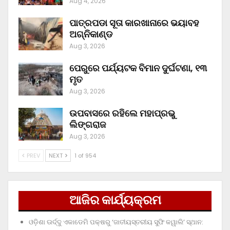
Aug 4, 2026
ପାତ୍ରପଡା ସୂତା କାରଖାନାରେ ଭୟାବହ
ଅଗ୍ନିକାଣ୍ଡ
Aug 3, 2026
ପେରୁରେ ପର୍ଯ୍ୟଟକ ବିମାନ ଦୁର୍ଘଟଣା, ୧୩
ମୃତ
Aug 3, 2026
ଉପବାସରେ ରହିଲେ ମହାପ୍ରଭୁ
ଲିଙ୍ଗରାଜ
Aug 3, 2026
PREV
NEXT
1 of 954
ଆଜିର କାର୍ଯ୍ୟକ୍ରମ
ଓଡ଼ିଶା ଊର୍ଦ୍ଦୁ ଏକାଡେମି ପକ୍ଷରୁ ‘ଜାତୀୟସ୍ତରୀୟ ସୁଫି କୱାଲି’ ସ୍ଥାନ: