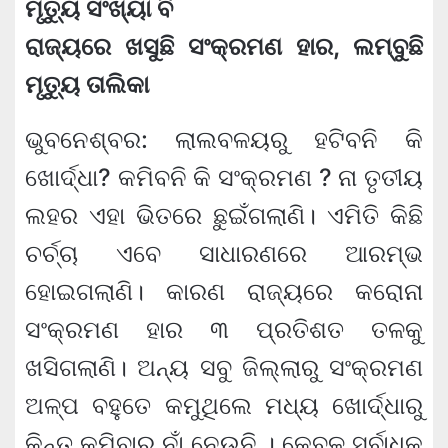
ମୃତ୍ୟୁ ସଂଖ୍ୟା ବି
ରାଜ୍ୟରେ ଖସୁଛି ସଂକ୍ରମଣ ହାର, ଲମ୍ବୁଛି
ମୃତ୍ୟୁ ତାଲିକା
ଭୁବନେଶ୍ବର: ଲାଲବଳୟରୁ ହଟିବନି କି
ଖୋର୍ଦ୍ଧା? କମିବନି କି ସଂକ୍ରମଣ ? ନା ତୃତୀୟ
ଲହର ଏହା ଭିତରେ ଛୁଇଁଗଲାଣି। ଏମିତି କିଛି
ଚର୍ଚ୍ଚା ଏବେ ସାଧାରଣରେ ଆରମ୍ଭ
ହୋଇଗଲାଣି। କାରଣ ରାଜ୍ୟରେ କରୋନା
ସଂକ୍ରମଣ ହାର ୩ ପ୍ରତିଶତ ତଳକୁ
ଖସିଗଲାଣି। ଅନ୍ୟ ସବୁ ଜିଲ୍ଲାରୁ ସଂକ୍ରମଣ
ଅଳ୍ପ ବହୁତେ କମୁଥିଲେ ମଧ୍ୟ ଖୋର୍ଦ୍ଧାରୁ
କିନ୍ତୁ କମିବାର ନାଁ ନେଉନି । କେବଳ ସର୍ବାଧିକ