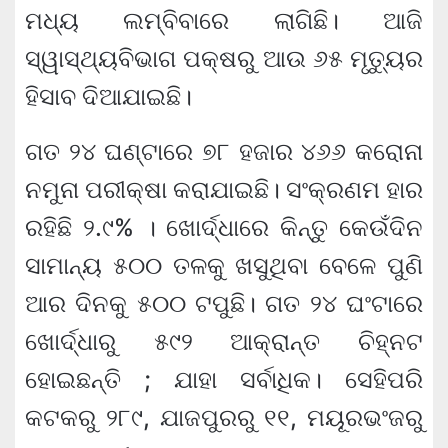
ମଧ୍ୟ ଲମ୍ବିବାରେ ଲାଗିଛି। ଆଜି
ସ୍ୱାସ୍ଥ୍ୟବିଭାଗ ପକ୍ଷରୁ ଆଉ ୬୫ ମୃତ୍ୟୁର
ହିସାବ ଦିଆଯାଇଛି।
ଗତ ୨୪ ଘଣ୍ଟାରେ ୭୮ ହଜାର ୪୬୬ କରୋନା
ନମୁନା ପରୀକ୍ଷା କରାଯାଇଛି। ସଂକ୍ରଣମ ହାର
ରହିଛି ୨.୯% । ଖୋର୍ଦ୍ଧାରେ କିନ୍ତୁ କେଉଁଦିନ
ସାମାନ୍ୟ ୫୦୦ ତଳକୁ ଖସୁଥିବା ବେଳେ ପୁଣି
ଆର ଦିନକୁ ୫୦୦ ଟପୁଛି। ଗତ ୨୪ ଘଂଟାରେ
ଖୋର୍ଦ୍ଧାରୁ ୫୯୨ ଆକ୍ରାନ୍ତ ଚିହ୍ନଟ
ହୋଇଛନ୍ତି ; ଯାହା ସର୍ବାଧିକ। ସେହିପରି
କଟକରୁ ୨୮୯, ଯାଜପୁରରୁ ୧୧, ମୟୂରଭଂଜରୁ