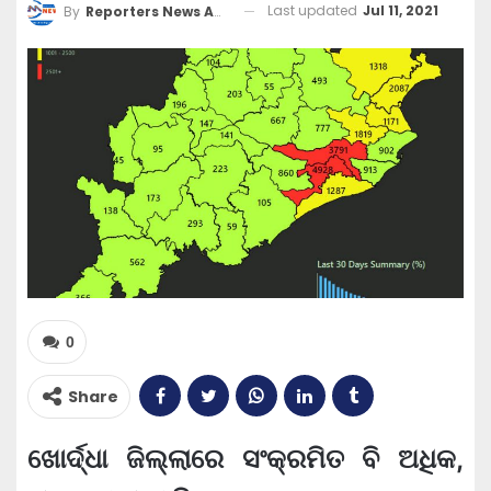
Last updated
Jul 11, 2021
By
Reporters News Agency
0
Share
ଖୋର୍ଦ୍ଧା ଜିଲ୍ଲାରେ ସଂକ୍ରମିତ ବି ଅଧିକ,