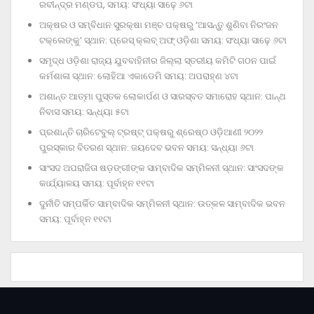
ରବୀନ୍ଦ୍ର ମଣ୍ଡପ, ସମୟ: ସଂଧ୍ୟା ସାଢ଼େ ୬ଟା
ଅକ୍ଷର ଓ ସମ୍ବିଧାନ ସୁରକ୍ଷା ମଞ୍ଚ ପକ୍ଷରୁ ‘ଆସନ୍ତୁ ଶୁଣିବା ନିରଂଜନ
ଟକ୍‌ଲେଙ୍କୁ’ ସ୍ଥାନ: ପ୍ରେସ୍‌ କ୍ଲବ୍‌ ଅଫ୍‌ ଓଡ଼ିଶା ସମୟ: ସଂଧ୍ୟା ସାଢ଼େ ୬ଟା
ସମୃଦ୍ଧ ଓଡ଼ିଶା ରାଜ୍ୟ ଯୁବବାହିନୀର ଜିଲ୍ଲା ସ୍ତରୀୟ କମିଟି ଗଠନ ପାଇଁ
କର୍ମଶାଳା ସ୍ଥାନ: ଲୋହିଆ ଏକାଡେମି ସମୟ: ଅପରାହ୍‌ଣ ୪ଟା
ଅଶାନ୍ତ ଆତ୍ମା ପୁସ୍ତକ ଲୋକାର୍ପଣ ଓ ସାରସ୍ବତ ସମାରୋହ ସ୍ଥାନ: ପାନ୍ଥ
ନିବାସ ସମୟ: ସନ୍ଧ୍ୟା ୫ଟା
ପ୍ରଶାନ୍ତି ଚାରିଟେବୁଲ୍‌ ଟ୍ରଷ୍ଟ୍‌ ପକ୍ଷରୁ ଶ୍ରେଷ୍ଠ ଓଡ଼ିଆଣୀ ୨୦୨୨
ପୁରସ୍କାର ବିତରଣ ସ୍ଥାନ: ଜୟଦେବ ଭବନ ସମୟ: ସନ୍ଧ୍ୟା ୬ଟା
ସାଂସଦ ଅପରାଜିତା ଷଡ଼ଙ୍ଗୀଙ୍କ ସାମ୍ବାଦିକ ସମ୍ମିଳନୀ ସ୍ଥାନ: ସାଂସଦଙ୍କ
କାର୍ଯ୍ୟାଳୟ ସମୟ: ପୂର୍ବାହ୍ନ ୧୧ଟା
ଦୁର୍ନୀତି ସମ୍ପର୍କିତ ସାମ୍ବାଦିକ ସମ୍ମିଳନୀ ସ୍ଥାନ: ଉତ୍କଳ ସାମ୍ବାଦିକ ଭବନ
ସମୟ: ପୂର୍ବାହ୍ନ ୧୧ଟା