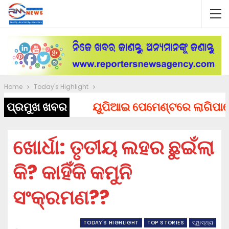
Home
Today's Highlight
ପ୍ରମୁଖ ଖବର
ୟୁପିଆଇ ପେମେଣ୍ଟରେ ଲାଗିପାରେ ଚା
ଖୋର୍ଧା: ତୃତୀୟ ଲହର ଛୁଇଁଲା
କି? କାହିଁକି କମୁନି
ସଂକ୍ରମଣ??
TODAY'S HIGHLIGHT
TOP STORIES
ସ୍ୱାସ୍ଥ୍ୟ