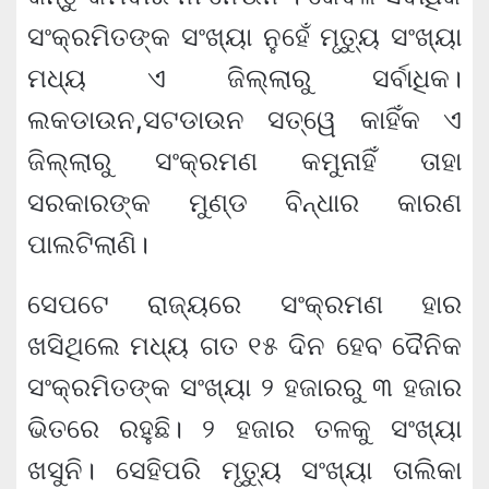
ସଂକ୍ରମିତଙ୍କ ସଂଖ୍ୟା ନୁହେଁ ମୃତ୍ୟୁ ସଂଖ୍ୟା
ମଧ୍ୟ ଏ ଜିଲ୍ଲାରୁ ସର୍ବାଧିକ।
ଲକଡାଉନ,ସଟଡାଉନ ସତ୍ୱେ କାହିଁକ ଏ
ଜିଲ୍ଲାରୁ ସଂକ୍ରମଣ କମୁନାହିଁ ତାହା
ସରକାରଙ୍କ ମୁଣ୍ଡ ବିନ୍ଧାର କାରଣ
ପାଲଟିଲାଣି।
ସେପଟେ ରାଜ୍ୟରେ ସଂକ୍ରମଣ ହାର
ଖସିଥିଲେ ମଧ୍ୟ ଗତ ୧୫ ଦିନ ହେବ ଦୈନିକ
ସଂକ୍ରମିତଙ୍କ ସଂଖ୍ୟା ୨ ହଜାରରୁ ୩ ହଜାର
ଭିତରେ ରହୁଛି। ୨ ହଜାର ତଳକୁ ସଂଖ୍ୟା
ଖସୁନି। ସେହିପରି ମୃତ୍ୟୁ ସଂଖ୍ୟା ତାଲିକା