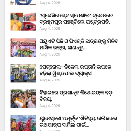
Aug 4, 2026
‘ପ୍ରେସିଡେଣ୍ଟ ସ୍ପେଶାଲ’ ଟ୍ରେନରେ
ବ୍ରହ୍ମପୁର ପହଞ୍ଚିଲେ ରାଷ୍ଟ୍ରପତି,
Aug 4, 2026
ଓୟୁଏଟି ପିଜି ଓ ପିଏଚ୍‌ଡି ଛାତ୍ରଙ୍କୁ ମିଳିବ
ମାସିକ ଭତ୍ତା, ଜାଣନ୍ତୁ…
Aug 4, 2026
ପେଟ୍ରୋଲ-ଡିଜେଲ ରପ୍ତାନି ଉପରେ
ବଢ଼ିଲା ୱିଣ୍ଡଫଲ ଟ୍ୟାକ୍ସ
Aug 4, 2026
ବିହାରରେ ପ୍ରଶାନ୍ତ କିଶୋରଙ୍କ ବଡ଼
ବିଜୟ,
Aug 4, 2026
ୟୁନେସ୍କୋ ଅମୂର୍ତ୍ତ ଐତିହ୍ୟ ତାଲିକାରେ
ରଥଯାତ୍ରା ସାମିଲ ପାଇଁ…