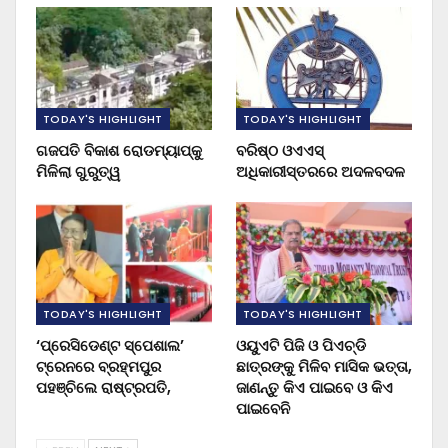
TODAY'S HIGHLIGHT
TODAY'S HIGHLIGHT
ଗଜପତି ବିକାଶ ରୋଡମ୍ୟାପ୍‌କୁ
ବରିଷ୍ଠ ଓଏଏସ୍‌
ମିଳିଲା ଗୁରୁତ୍ୱ
ଅଧିକାରୀସ୍ତରରେ ଅଦଳବଦଳ
TODAY'S HIGHLIGHT
TODAY'S HIGHLIGHT
‘ପ୍ରେସିଡେଣ୍ଟ ସ୍ପେଶାଲ’
ଓୟୁଏଟି ପିଜି ଓ ପିଏଚ୍‌ଡି
ଟ୍ରେନରେ ବ୍ରହ୍ମପୁର
ଛାତ୍ରଙ୍କୁ ମିଳିବ ମାସିକ ଭତ୍ତା,
ପହଞ୍ଚିଲେ ରାଷ୍ଟ୍ରପତି,
ଜାଣନ୍ତୁ କିଏ ପାଇବେ ଓ କିଏ
ପାଇବେନି