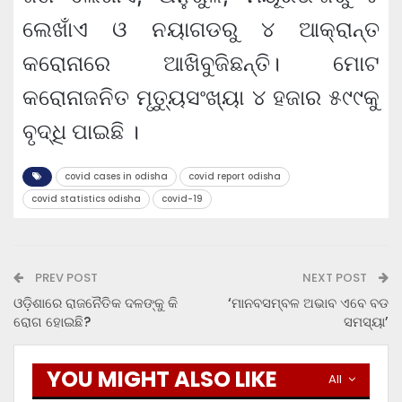
ଲେଖାଁଏ ଓ ନୟାଗଡରୁ ୪ ଆକ୍ରାନ୍ତ
କରୋନାରେ ଆଖିବୁଜିଛନ୍ତି। ମୋଟ
କରୋନାଜନିତ ମୃତ୍ୟୁସଂଖ୍ୟା ୪ ହଜାର ୫୯୯କୁ
ବୃଦ୍ଧି ପାଇଛି ।
covid cases in odisha
covid report odisha
covid statistics odisha
covid-19
PREV POST
NEXT POST
ଓଡ଼ିଶାରେ ରାଜନୈତିକ ଦଳଙ୍କୁ କି
‘ମାନବସମ୍ବଳ ଅଭାବ ଏବେ ବଡ
ରୋଗ ହୋଇଛି?
ସମସ୍ୟା’
YOU MIGHT ALSO LIKE
All