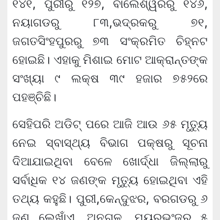
୧୪୧, ପୁରୀରୁ ୧୨୭, ବାଲେଶ୍ୱରରୁ ୧୪୬,
ନୟାଗଡରୁ ୮୩,ଭଦ୍ରକରୁ ୭୧,
ଜଗତସିଂହପୁରରୁ ୭୩ ସଂକ୍ରମିତ ଚିହ୍ନଟ
ହୋଇଛି। ଏହାକୁ ମିଶାଇ ମୋଟ ଆକ୍ରାନ୍ତଙ୍କ
ସଂଖ୍ୟା ୯ ଲକ୍ଷ ୩୯ ହଜାର ୭୫୨ରେ
ପହଞ୍ଚିଛି।
ସେହିପରି ଅଡିଟ୍ ପରେ ଆଜି ଆଉ ୬୫ ମୃତ୍ୟୁ
ନେଇ ସ୍ବାସ୍ଥ୍ୟ ବିଭାଗ ପକ୍ଷରୁ ସୂଚନା
ଦିଆଯାଇଥିବା ବେଳେ ଖୋର୍ଦ୍ଧା ଜିଲ୍ଲାରୁ
ସର୍ବାଧିକ ୧୪ ଜଣଙ୍କ ମୃତ୍ୟୁ ହୋଇଥିବା ଏହି
ତଥ୍ୟ କହୁଛି। ପୁରୀ,କେନ୍ଦୁଝର, ବରଗଡରୁ ୬
ଜଣ ଲେଖାଁଏ, ଅନୁଗୁଳ, ମୟୂରଭଂଜରୁ ୫