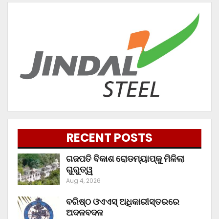
RECENT POSTS
ଗଜପତି ବିକାଶ ରୋଡମ୍ୟାପ୍‌କୁ ମିଳିଲା
ଗୁରୁତ୍ୱ
Aug 4, 2026
ବରିଷ୍ଠ ଓଏଏସ୍‌ ଅଧିକାରୀସ୍ତରରେ
ଅଦଳବଦଳ