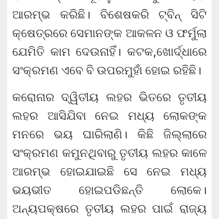
ଆରମ୍ଭ କରିଛି। ବିଶେଷକରି ଟ୍ବିନ୍ ସିଟି
କ୍ଷେତ୍ରରେ ସେମାନଙ୍କ ଆକଳନ ଓ ଫର୍ମୁଲା
ଯେମିତି କାମ ଦେଉନାହିଁ। କଟକ,ଖୋର୍ଦ୍ଧାରେ
ସଂକ୍ରମଣ ଏବେ ବି ଉପରମୁହାଁ ହୋଇ ରହିଛି।
କରୋନାର ଦ୍ୱିତୀୟ ଲହର ଭିତରେ ତୃତୀୟ
ଲହର ଆସିଯିବା ନେଇ ମଧ୍ୟ ଲୋକଙ୍କ
ମନରେ ଭୟ ଘାରିଲାଣି। କିଛି ଜିଲ୍ଲାରେ
ସଂକ୍ରମଣ କମୁନଥିବାରୁ ତୃତୀୟ ଲହର କାଳେ
ଆରମ୍ଭ ହୋଇଯାଇଛି ସେ ନେଇ ମଧ୍ୟ
ଭୟଭୀତ ହୋଇପଡିଛନ୍ତି ଲୋକେ।
ଅନ୍ୟପକ୍ଷରେ ତୃତୀୟ ଲହର ପାଇଁ ରାଜ୍ୟ