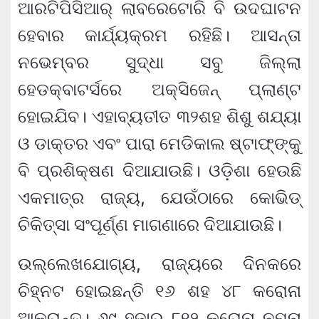
ଆରଟିପିସିଆର୍ ଲାବରେଟୋରି ବି ଉଦଘାଟନ
ହେବାର କାର୍ଯ୍ୟକ୍ରମ ରହିଛି। ଆସନ୍ତା
ନଭେମ୍ବର ସୁଦ୍ଧା ସବୁ ଜିଲ୍ଲା
ହେଡକ୍ବାଟର୍ସରେ ଅକ୍ସିଜେନ୍ ପ୍ଲାଣ୍ଟ
ହୋଇଯିବ। ଏହାବ୍ୟତୀତ ୩୨ଶହ ଶିଶୁ ଶଯ୍ୟା
ଓ ଡାକ୍ତର ଏବଂ ପାରା ମେଡିକାଲ ଷ୍ଟାଫ୍‌ଙ୍କୁ
ବି ପ୍ରଶିକ୍ଷଣ ଦିଆଯାଉଛି। ଓଡ଼ିଶା ହେଉଛି
ଏକମାତ୍ର ରାଜ୍ୟ, ଯେଉଁଠାରେ କୋଭିଡ୍
ଚିକିତ୍ସା ସଂପୂର୍ଣ୍ଣ ମାଗଣାରେ ଦିଆଯାଉଛି।
ଉଲ୍ଲେଖଯୋଗ୍ୟ, ରାଜ୍ୟରେ ଦିନକରେ
ଚିହ୍ନଟ ହୋଇଛନ୍ତି ୧୬ ଶହ ୪୮ କରୋନା
ଆକ୍ରାନ୍ତ। ୬୯ ହଜାର ୮୧୨ କରୋନା ନମୁନା