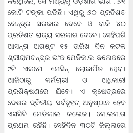
କରିଥିଲେ, ସେ ମଧ୍ୟରୁ ଓଡ଼ିଶାର ଭାଗ ୮୬୧
କୋଟି ଟଙ୍କା ପଡିଛି। ଏଥିରୁ ୬୦ ପ୍ରତିଶତ
କେନ୍ଦ୍ର ସରକାର ଦେବେ ଓ ବାକି ୪୦
ପ୍ରତିଶତ ରାଜ୍ୟ ସରକାର ଦେବେ। ସେହିପରି
ଆସନ୍ତା ଅଗଷ୍ଟ ୧୫ ତାରିଖ ଦିନ କଟକ
ଶ୍ରୀରାମଚନ୍ଦ୍ର ଭଂଜ ମେଡିକାଲ କଲେଜରେ
୯ଟି ଏକମୋ ମେସିନ୍ ଲୋକାର୍ପିତ ହେବ।
ଆଜିଠାରୁ କର୍ମଚାରୀ ଓ ଅଧିକାରୀ
ପ୍ରଶିକ୍ଷଣରେ ଯିବେ। ଏ କ୍ଷେତ୍ରରେ
ଦେଶର ଦ୍ବିତୀୟ ସର୍ବବୃହତ୍ ଅନୁଷ୍ଠାନ ହେବ
ଏସସିବି ମେଡିକାଲ କଲେଜ। କୋଲକାତା
ପ୍ରଥମ ରହିଛି। ସେହିଦିନ ୩୦ଟି ଜିଲ୍ଲାରେ