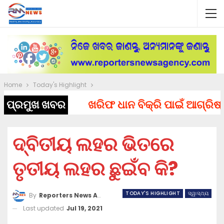
Home
Today's Highlight
ପ୍ରମୁଖ ଖବର
ଖରିଫ ଧାନ ବିକ୍ରି ପାଇଁ ଆଗ୍ରିଷ୍ଟାକ୍‌ 
ଦ୍ବିତୀୟ ଲହର ଭିତରେ
ତୃତୀୟ ଲହର ଛୁଇଁବ କି?
TODAY'S HIGHLIGHT
ସ୍ୱାସ୍ଥ୍ୟ
By
Reporters News Agency
Last updated
Jul 19, 2021