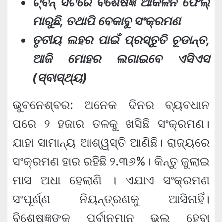
ଟ୍ବିନ୍ ସିଟିରେ ବିଶେଷଜ୍ଞ ଆକଳନ ଫେଲ୍
ମାରୁଛି, ତଥାପି ବେକାବୁ ସଂକ୍ରମଣ
ତୃତୀୟ ଲହର ପାଇଁ ପ୍ରସ୍ତୁତି ଚୂଡାନ୍ତ,
ଆଜି ମୋହର ଲଗାଇବେ ଏସିଏସ
(ସ୍ବାସ୍ଥ୍ୟ)
ଭୁବନେଶ୍ବର: ଅନେକ ଦିନର ବ୍ୟବଧାନ
ପରେ ୨ ହଜାର ତଳକୁ ଖସିଛି ସଂକ୍ରମଣ।
ଯାହା ସାମାନ୍ୟ ଆଶ୍ୱସ୍ତି ଆଣିଛି। ରାଜ୍ୟରେ
ସଂକ୍ରମଣ ହାର ରହିିଛି ୨.୩୬%। କିନ୍ତୁ ଜୁଲାଇ
ମାସ ଅଧା ହେଲାଣି । ଏଯାଏ ସଂକ୍ରମଣ
ସଂପୂର୍ଣ୍ଣ ନିୟନ୍ତ୍ରଣକୁ ଆସିନାହିଁ।
ବିଶେଷଜ୍ଞଙ୍କ ପୂର୍ବାନୁମାନ ଭୁଲ ହେବା