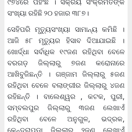
୯୭୪ରେ ପହିଂଛି । ସକ୍ରିୟ ସଂକ୍ରମିତଙ୍କ
ସଂଖ୍ୟା ରହିଛି ୨୦ ହଜାର ୩୮୭।
ସେହିପରି ମୃତ୍ୟୁସଂଖ୍ୟା ସାମାନ୍ୟ କମିଛି ।
ଆଜି ୫୮ ମୃତ୍ୟୁର ହିସାବ ଦିଆଯାଇଛି ।
ଖୋର୍ଦ୍ଧା ସର୍ବାଧିକ ୧୯ଜଣ ରହିଥିବା ବେଳେ
ବରଗଡ଼ ଜିଲ୍ଲାରୁ ୭ଜଣ କରୋନାରେ
ଆଖିବୁଜିଛନ୍ତି । ଗଞ୍ଜାମ ଜିଲ୍ଲାରୁ ୫ଜଣ
ରହିଥିବା ବେଳେ ବଲାଙ୍ଗୀର ଜିଲ୍ଲାରୁ ୪ଜଣ
ରହିଛନ୍ତି । ବାଲେଶ୍ୱର , କଟକ, ପୁରୀ,
ସମ୍ବଲପୁର ଜିଲ୍ଲାରୁ ୩ଜଣ ଲେଖାଏଁ
ରହିଥିବା ବେଳେ ଅନୁଗୁଳ, ଭଦ୍ରକ,
କେନ୍ଦ୍ରାପଡ଼ା ଜିଲ୍ଲାରୁ ୨ଜଣ ଲେଖାଏଁ