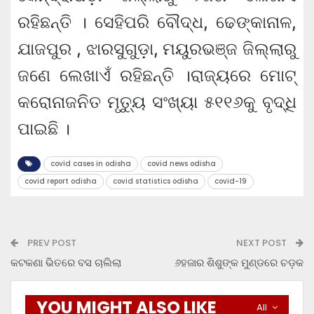
ରହିଛନ୍ତି । ସେହିପରି ବୌଦ୍ଧ, ଢେଙ୍କାନାଳ,
ଯାଜପୁର , ଝାରସୁଗୁଡ଼ା, ମୟୁରଭଞ୍ଜ ଜିଲ୍ଲାରୁ
ଜଣେ ଲେଖାଏଁ ରହିଛନ୍ତି ।ରାଜ୍ୟରେ ମୋଟ୍
କରୋନାଜନିତ ମୃତ୍ୟୁ ସଂଖ୍ୟା ୫୧୧୬କୁ ବୃଦ୍ଧି
ପାଇଛି ।
covid cases in odisha
covid news odisha
covid report odisha
covid statistics odisha
covid-19
PREV POST
NEXT POST
କଟକଣା ଭିତରେ ବସ ଚାଲିଲା
୬ହଜାର ଶିଶୁଙ୍କ ମୁଣ୍ଡରେ ଚଡ଼କ
YOU MIGHT ALSO LIKE
All