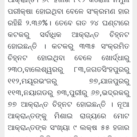
ପରୀକ୍ଷା ହୋଇଥିବା ବେଳେ ସଂକ୍ରମଣ ହାର
ରହିଛି ୨.୩୬%। ତେବେ ଗତ ୨୪ ଘଣ୍ଟାରେ
କଟକରୁ ସର୍ବାଧିକ ଆକ୍ରାନ୍ତ ଚିହ୍ନଟ
ହୋଇଛନ୍ତି । କଟକରୁ ୩୩୫ ସଂକ୍ରମିତ
ଚିହ୍ନଟ ହୋଇଥିବା ବେଳେ ଖୋର୍ଦ୍ଧାରୁ
୨୩୦,ବାଲେଶ୍ୱରରୁ ୮୩,ଜଗତସିଂହପୁରରୁ
୧୧୨,ମୟୂରଭଂଜରୁ ୭୭,ଯାଜପୁରରୁ
୧୧୩,ନୟାଗଡରୁ ୭୩,ପୁରୀରୁ ୬୭,ଭଦ୍ରକରୁ
୭୭ ଆକ୍ରାନ୍ତ ଚିହ୍ନଟ ହୋଇଛନ୍ତି । ନୂଆ
ଆକ୍ରାନ୍ତଙ୍କୁ ମିଶାଇ ରାଜ୍ୟରେ ମୋଟ
ଆକ୍ରାନ୍ତଙ୍କ ସଂଖ୍ୟା ୯ ଲକ୍ଷ ୫୫ ହଜାର