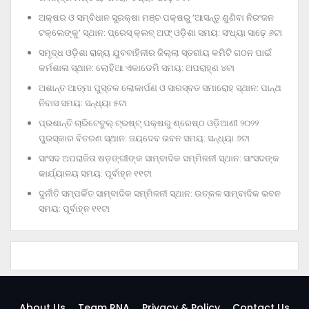
ଅକ୍ଷର ଓ ସମ୍ବିଧାନ ସୁରକ୍ଷା ମଞ୍ଚ ପକ୍ଷରୁ ‘ଆସନ୍ତୁ ଶୁଣିବା ନିରଂଜନ
ଟକ୍‌ଲେଙ୍କୁ’ ସ୍ଥାନ: ପ୍ରେସ୍‌ କ୍ଲବ୍‌ ଅଫ୍‌ ଓଡ଼ିଶା ସମୟ: ସଂଧ୍ୟା ସାଢ଼େ ୬ଟା
ସମୃଦ୍ଧ ଓଡ଼ିଶା ରାଜ୍ୟ ଯୁବବାହିନୀର ଜିଲ୍ଲା ସ୍ତରୀୟ କମିଟି ଗଠନ ପାଇଁ
କର୍ମଶାଳା ସ୍ଥାନ: ଲୋହିଆ ଏକାଡେମି ସମୟ: ଅପରାହ୍‌ଣ ୪ଟା
ଅଶାନ୍ତ ଆତ୍ମା ପୁସ୍ତକ ଲୋକାର୍ପଣ ଓ ସାରସ୍ବତ ସମାରୋହ ସ୍ଥାନ: ପାନ୍ଥ
ନିବାସ ସମୟ: ସନ୍ଧ୍ୟା ୫ଟା
ପ୍ରଶାନ୍ତି ଚାରିଟେବୁଲ୍‌ ଟ୍ରଷ୍ଟ୍‌ ପକ୍ଷରୁ ଶ୍ରେଷ୍ଠ ଓଡ଼ିଆଣୀ ୨୦୨୨
ପୁରସ୍କାର ବିତରଣ ସ୍ଥାନ: ଜୟଦେବ ଭବନ ସମୟ: ସନ୍ଧ୍ୟା ୬ଟା
ସାଂସଦ ଅପରାଜିତା ଷଡ଼ଙ୍ଗୀଙ୍କ ସାମ୍ବାଦିକ ସମ୍ମିଳନୀ ସ୍ଥାନ: ସାଂସଦଙ୍କ
କାର୍ଯ୍ୟାଳୟ ସମୟ: ପୂର୍ବାହ୍ନ ୧୧ଟା
ଦୁର୍ନୀତି ସମ୍ପର୍କିତ ସାମ୍ବାଦିକ ସମ୍ମିଳନୀ ସ୍ଥାନ: ଉତ୍କଳ ସାମ୍ବାଦିକ ଭବନ
ସମୟ: ପୂର୍ବାହ୍ନ ୧୧ଟା
About Us
Team RNA
Privacy & Policy
Contact Us