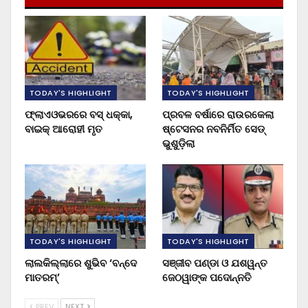
TODAY'S HIGHLIGHT
TODAY'S HIGHLIGHT
ଫ୍ଲାଏଓଭରରେ ବସ୍ ଧକ୍କା,
ପ୍ରବଳ ବର୍ଷାରେ ରାଉରକେଲା
ବାଇକ୍ ଆରୋହୀ ମୃତ
ଷ୍ଟେସନର ନବନିର୍ମିତ ସେଡ୍
ଭୁଶୁଡ଼ିଲା
TODAY'S HIGHLIGHT
TODAY'S HIGHLIGHT
ଲାଲକିଲ୍ଲାରେ ଶୁଭିବ ‘ବନ୍ଦେ
ସଞ୍ଜୀବ ପଣ୍ଡା ଓ ଯଶୱନ୍ତ
ମାତରମ୍‌’
ଜେଠୱାଙ୍କ ପଦୋନ୍ନତି
PREV
NEXT