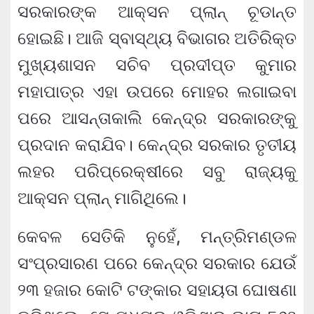
ସରକାରଙ୍କ ଆକ୍ସନ ପ୍ଲାନ୍ ଚୂଡାନ୍ତ
ହୋଇଛି। ଆଜି ସ୍ବାସ୍ଥ୍ୟ ବିଭାଗର ଅତିରିକ୍ତ
ମୁଖ୍ୟଶାସନ ସଚିବ ପ୍ରଦୀପ୍ତ କୁମାର
ମହାପାତ୍ର ଏହା ଉପରେ ମୋହର ଲଗାଇବା
ପରେ ଆସନ୍ତାକାଲି କେନ୍ଦ୍ର ସରକାରଙ୍କୁ
ପ୍ରଦାନ କରାଯିବ। କେନ୍ଦ୍ର ସରକାର ତୃତୀୟ
ଲହର ପରିପ୍ରେକ୍ଷୀରେ ସବୁ ରାଜ୍ୟକୁ
ଆକ୍ସନ ପ୍ଲାନ୍ ମାଗିଥିଲେ।
କେବଳ ସେତିକି ନୁହେଁ, ମନ୍ତ୍ରିମଣ୍ଡଳ
ସଂପ୍ରସାରଣ ପରେ କେନ୍ଦ୍ର ସରକାର ଯେଉଁ
୨୩ ହଜାର କୋଟି ଟଙ୍କାର ସହାୟତା ଘୋଷଣା