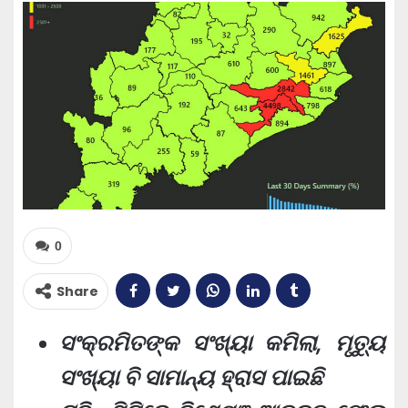
0
Share
ସଂକ୍ରମିତଙ୍କ ସଂଖ୍ୟା କମିଲା, ମୃତ୍ୟୁ
ସଂଖ୍ୟା ବି ସାମାନ୍ୟ ହ୍ରାସ ପାଇଛି