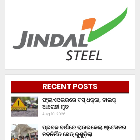
RECENT POSTS
ଫ୍ଲାଏଓଭରରେ ବସ୍ ଧକ୍କା, ବାଇକ୍
ଆରୋହୀ ମୃତ
Aug 10, 2026
ପ୍ରବଳ ବର୍ଷାରେ ରାଉରକେଲା ଷ୍ଟେସନର
ନବନିର୍ମିତ ସେଡ୍ ଭୁଶୁଡ଼ିଲା