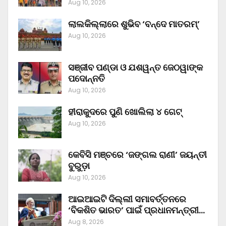
Aug 10, 2026
ଲାଲକିଲ୍ଲାରେ ଶୁଭିବ ‘ବନ୍ଦେ ମାତରମ୍‌’
Aug 10, 2026
ସଞ୍ଜୀବ ପଣ୍ଡା ଓ ଯଶୱନ୍ତ ଜେଠୱାଙ୍କ
ପଦୋନ୍ନତି
Aug 10, 2026
ହୀରାକୁଦରେ ପୁଣି ଖୋଲିଲା ୪ ଗେଟ୍‌
Aug 10, 2026
କେବିସି ମଞ୍ଚରେ ‘ଜଙ୍ଗଲ ରାଣୀ’ ଜୟନ୍ତୀ
ବୁରୁଡ଼ା
Aug 10, 2026
ଆଇଆଇଟି ଦିଲ୍ଲୀ ସମାବର୍ତ୍ତନରେ
‘ବିକଶିତ ଭାରତ’ ପାଇଁ ପ୍ରଧାନମନ୍ତ୍ରୀ…
Aug 8, 2026