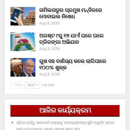
ତାମିଲନାଡୁର ପ୍ରମୁଖ ମନ୍ଦିରରେ
ମୋବାଇଲ ନିଷେଧ
Aug 8, 2026
ଅଗଷ୍ଟ ୯ରୁ ୧୭ ଯାଏଁ ଘରେ ଘରେ
ତ୍ରିରଙ୍ଗା ଅଭିଯାନ
Aug 8, 2026
ରୁଷ ସହ ବାଣିଜ୍ୟ କଲେ ଲାଗିପାରେ
୧୦୦% ଶୁଳ୍କ
Aug 8, 2026
PREV
NEXT
1 of 956
ଆଜିର କାର୍ଯ୍ୟକ୍ରମ
ଓଡ଼ିଶା ଊର୍ଦ୍ଦୁ ଏକାଡେମି ପକ୍ଷରୁ ‘ଜାତୀୟସ୍ତରୀୟ ସୁଫି କୱାଲି’ ସ୍ଥାନ:
ରବୀନ୍ଦ୍ର ମଣ୍ଡପ, ସମୟ: ସଂଧ୍ୟା ସାଢ଼େ ୬ଟା