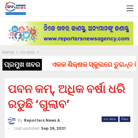
Home
ବଡ ଖବର
ପ୍ରମୁଖ ଖବର
ଏକକ ଶିକ୍ଷକ ସ୍କୁଲରେ ତୁରନ୍ତ ନିଯୁକ୍
ପବନ କମ୍, ଅଧିକ ବର୍ଷା ଧରି
ରଡୁଛି ‘ଗୁଲାବ’
ବଡ ଖବର
ବିଜ୍ଞାନ
By
Reporters News Agency
Last updated
Sep 26, 2021