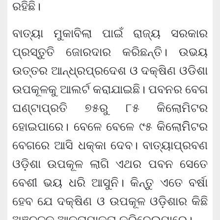
ରହିଛି।
ବାତ୍ୟା ମୁକାବିଲା ପାଇଁ ରାଜ୍ୟ ସରକାର
ପ୍ରସ୍ତୁତି ଜୋରଦାର କରିଛନ୍ତି। ଉଭୟ
ଉତ୍ତର ଆନ୍ଧ୍ରପ୍ରଦେଶ ଓ ଦକ୍ଷିଣ ଓଡିଶା
ଉପକୂଳକୁ ଆଲର୍ଟ କରାଯାଇଛି। ପବନର ବେଗ
ଘଣ୍ଟାପ୍ରତି ୭୫ରୁ ୮୫ କିଲୋମିଟର
ହୋଇପାରେ। ବେଳେ ବେଳେ ୯୫ କିଲୋମିିଟର
ବେଗରେ ଆସି ଧକ୍କା ଦେବ। ବାତ୍ୟାପ୍ରବଣ
ଓଡ଼ିଶା ଉପକୂଳ ଲାଗି ଏଥର ପବନ ସେତେ
ବେଶୀ ଭୟ ଧରି ଆସୁନି। କିନ୍ତୁ ଏତେ ବର୍ଷା
ହେବ ଯେ ଦକ୍ଷିଣ ଓ ଉପକୂଳ ଓଡ଼ିଶାର କିଛି
ଅଞ୍ଚଳକୁ ଆକ୍ତାମାକ୍ତା କରିଦେଇପାରେ।