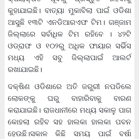
କୁହାଯାଇଛି। ବାତ୍ୟା ମୁକାବିଲା ପାଇଁ ଓଡିଶା
ଆସୁଛି ୧୩ଟି ଏନଡିଆରଏଫ ଟିମ। ଗଞ୍ଜାମ
ଜିଲ୍ଲାରେ ସର୍ବାଧିକ ଟିମ ରହିବେ । ୪୨ଟି
ଓଡ୍ରାଫ ଓ ୧୦୨ରୁ ଅଧିକ ଫାୟାର ସର୍ଭିସ
ମଧ୍ୟ ଏହି ସବୁ ଜିଲ୍ଲାପାଇଁ ଆଲର୍ଟ
ରଖାଯାଇଛି।
ଦକ୍ଷିଣ ଓଡିଶାରେ ଅତି ଜରୁରୀ ନପଡିଲେ
ଲୋକଙ୍କୁ ଘରୁ ବାହାରିବାକୁ ବାରଣ
କରାଯାଇଛି। ରାଜଧାନୀରେ ମଧ୍ୟ ସକାଳୁ ପାଗ
କୋହଲା ରହିବ ସହ ହାଲକା ହାଲକା ପବନ
ହେଉଛି।ସକାଳ କିଛି ସମୟ ପାଇଁ ବର୍ଷା