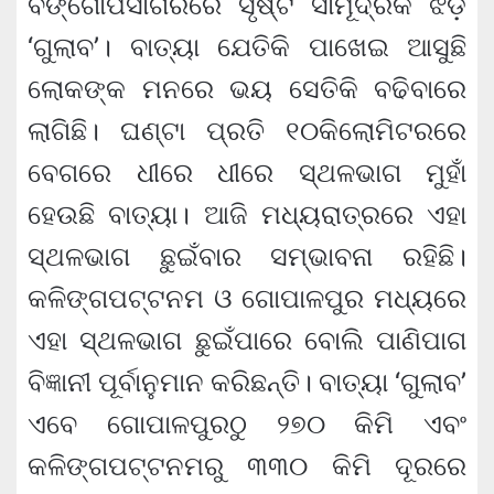
ବଙ୍ଗୋପସାଗରରେ ସୃଷ୍ଟି ସାମୂଦ୍ରିକ ଝଡ଼
‘ଗୁଲାବ’। ବାତ୍ୟା ଯେତିକି ପାଖେଇ ଆସୁଛି
ଲୋକଙ୍କ ମନରେ ଭୟ ସେତିକି ବଢିବାରେ
ଲାଗିଛି। ଘଣ୍ଟା ପ୍ରତି ୧୦କିଲୋମିଟରରେ
ବେଗରେ ଧୀରେ ଧୀରେ ସ୍ଥଳଭାଗ ମୁହାଁ
ହେଉଛି ବାତ୍ୟା। ଆଜି ମଧ୍ୟରାତ୍ରରେ ଏହା
ସ୍ଥଳଭାଗ ଛୁଇଁବାର ସମ୍ଭାବନା ରହିଛି।
କଳିଙ୍ଗପଟ୍ଟନମ ଓ ଗୋପାଳପୁର ମଧ୍ୟରେ
ଏହା ସ୍ଥଳଭାଗ ଛୁଇଁପାରେ ବୋଲି ପାଣିପାଗ
ବିଜ୍ଞାନୀ ପୂର୍ବାନୁମାନ କରିଛନ୍ତି। ବାତ୍ୟା ‘ଗୁଲାବ’
ଏବେ ଗୋପାଳପୁରଠୁ ୨୭୦ କିମି ଏବଂ
କଳିଙ୍ଗପଟ୍ଟନମରୁ ୩୩୦ କିମି ଦୂରରେ