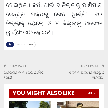
ହୋଇଥିଲା। ବର୍ଷା ପାଇଁ ୭ ଜିଲ୍ଲାକୁ ପାଣିପାଗ
କେନ୍ଦ୍ର ପକ୍ଷରୁ ରେଡ ୱାର୍ଣ୍ଣିଂ, ୧୦
ଜିଲ୍ଲାକୁ ୟେଲୋ ଓ ୪ ଜିଲ୍ଲାକୁ ଅରେଂଜ
ୱାର୍ଣ୍ଣିଂ ଜାରି ହୋଇଛି।
odisha news
PREV POST
NEXT POST
ପାକିସ୍ତାନ ନାଁ ନ ନେଇ ଗର୍ଜିଲେ
ସଇତାନ ତାଲିବାନ ଶବକୁ ବି
ମୋଦୀ
ଛାଡିଲାନି!
YOU MIGHT ALSO LIKE
All