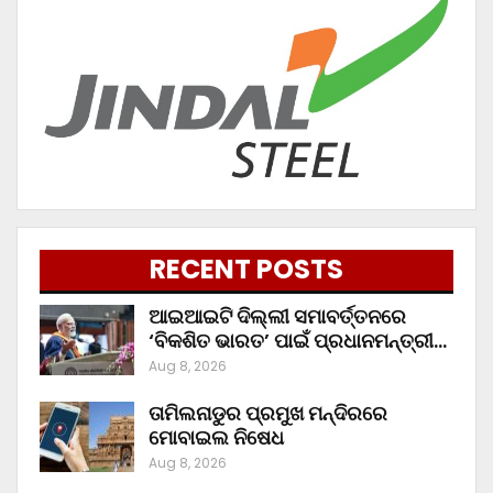
RECENT POSTS
ଆଇଆଇଟି ଦିଲ୍ଲୀ ସମାବର୍ତ୍ତନରେ
‘ବିକଶିତ ଭାରତ’ ପାଇଁ ପ୍ରଧାନମନ୍ତ୍ରୀ…
Aug 8, 2026
ତାମିଲନାଡୁର ପ୍ରମୁଖ ମନ୍ଦିରରେ
ମୋବାଇଲ ନିଷେଧ
Aug 8, 2026