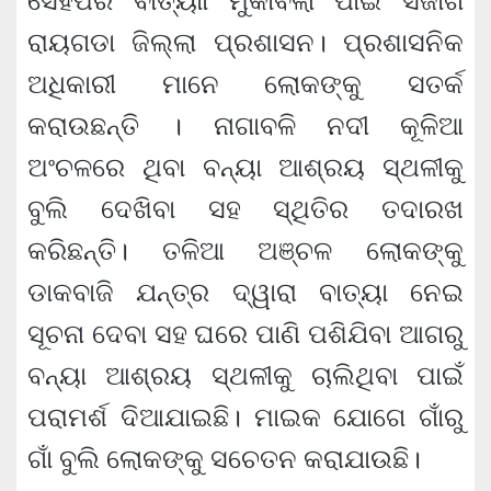
ସେହିପରି ବାତ୍ୟାା ମୁକାବିଲା ପାଇଁ ସଜାଗ
ରାୟଗଡା ଜିଲ୍ଲା ପ୍ରଶାସନ। ପ୍ରଶାସନିକ
ଅଧିକାରୀ ମାନେ ଲୋକଙ୍କୁ ସତର୍କ
କରାଉଛନ୍ତି । ନାଗାବଳି ନଦୀ କୂଳିଆ
ଅଂଚଳରେ ଥିବା ବନ୍ୟା ଆଶ୍ରୟ ସ୍ଥଳୀକୁ
ବୁଲି ଦେଖିବା ସହ ସ୍ଥିତିର ତଦାରଖ
କରିଛନ୍ତି। ତଳିଆ ଅଞ୍ଚଳ ଲୋକଙ୍କୁ
ଡାକବାଜି ଯନ୍ତ୍ର ଦ୍ୱାରା ବାତ୍ୟା ନେଇ
ସୂଚନା ଦେବା ସହ ଘରେ ପାଣି ପଶିଯିବା ଆଗରୁ
ବନ୍ୟା ଆଶ୍ରୟ ସ୍ଥଳୀକୁ ଚାଲିଥିବା ପାଇଁ
ପରାମର୍ଶ ଦିଆଯାଇଛି। ମାଇକ ଯୋଗେ ଗାଁରୁ
ଗାଁ ବୁଲି ଲୋକଙ୍କୁ ସଚେତନ କରାଯାଉଛି।