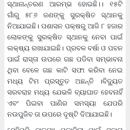
ସ୍ଥାନାନ୍ତରଣ ଆରମ୍ଭ ହୋଇଛି।। ୧୫ଟି
ଗାଁରୁ ୫୮୬ ଜଣଙ୍କୁ ସୁରକ୍ଷିତ ସ୍ଥାନକୁ
ନିଆଯାଇଛି। ପଶାସନ ପକ୍ଷରୁ ଆଜି ୮ ହଜାର
ଲୋକଙ୍କୁ ସୁରକ୍ଷିତ ସ୍ଥାନକୁ ନେବା ପାଇଁ
ଲକ୍ଷ୍ୟ ରଖାଯାଇଛି। ପ୍ରବଳ ବର୍ଷା ଓ ପବନ
ପାଇଁ ରାସ୍ତା ଉପରେ ଗଛ ପଡିବା ସମ୍ଭାବନା
ଥିବା ବେଳେ ଗଛ କାଟି ସଫା କରିବା ନେଇ
ମଧ୍ୟ ଟିମ ପ୍ରସ୍ତୁତ ଅଛନ୍ତି ।ବିଦ୍ୟୁତ
ସରବରାହ ମଧ୍ୟ ଯେଭଳି ବ୍ୟାଘାତ ହେବନାହିଁ
ଏବଂ ପିଇବା ପାଣିର ସମସ୍ୟା ଯେପରି
ନଉପୁଜିବ ତା ଉପରେ ଦୃଷ୍ଟି ଦିଆଯାଇଛି।