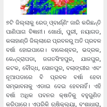
୭ଟି ଜିଲ୍ଲାକୁ ରେଡ୍ ଓ୍ବାର୍ଣ୍ଣିଂ ଜାରି କରିଛନ୍ତି
ପାଣିପାଗ ବିଜ୍ଞାନୀ। ଖୋର୍ଧା, ପୁରୀ, ନୟାଗଡ,
କଳାହାଣ୍ଡି ଜିଲ୍ଲାରେ ପ୍ରବଳରୁ ଅତି ପ୍ରବଳ
ବର୍ଷା ହୋଇପାରେ। ବାଲେଶ୍ବର, ଭଦ୍ରକ,
କେନ୍ଦ୍ରାପଡା, ଜଗତସିଂହପୁର, ଯାଜପୁର,
କଟକ, ବୌଦ୍ଧ, ସୋନପୁର, ବଲାଙ୍ଗୀର ଏବଂ
ନୂଆପଡାରେ ବି ପ୍ରବଳ ବର୍ଷା ହେବା
ସମ୍ଭାବନାକୁ ଏଡାଇ ଦେଇ ହେବନାହିଁ। ଏହି
ବର୍ଷା ଅଧିକ ପବନର କ୍ଷତିକୁ ବହୁଗୁଣିତ
କରିପାରେ। ଏପରିକି ଋଷିକୂଲ୍ୟା, ବଂଶାଧାରା,