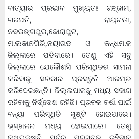
ବାତ୍ୟାର ପ୍ରଭାବ ମୁଖ୍ୟତଃ ଗଞ୍ଜାମ,
ଗଜପତି, ରାୟଗଡା,
ନବରଙ୍ଗପୁର,କୋରାପୁଟ,
ମାଲକାନଗିରି,ନୟାଗଡ ଓ କନ୍ଧମାଳ
ଜିଲ୍ଲାରେ ପଡିବାରେ। ତେଣୁ ଏହି ସବୁ
ଜିଲ୍ଲାରେ ଯେକୌଣସି ପରିସ୍ଥିତର ସାମନା
କରିବାକୁ ସରକାର ପ୍ରସ୍ତୁତି ଆରମ୍ଭ
କରିଦେଇଛନ୍ତି। ଜିଲ୍ଲପାଳକୁ ମଧ୍ୟ ସଜାଗ
ରହିବାକୁ ନିର୍ଦ୍ଦେଶ ରହିଛି। ପ୍ରବଳ ବର୍ଷା ପାଇଁ
ବନ୍ୟା ପରିସ୍ଥିତି ସୃଷ୍ଟି ହୋଇପାରେ।
ଭୂସ୍ଖଳନ ମଧ୍ୟ ହୋଇପାରେ। ତେଣୁ
କ୍ଷୟକ୍ଷତି ପୂର୍ବରୁ ପ୍ରସ୍ତୁତ ରହିବାକୁ