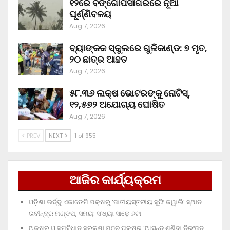
୧୨ରେ ବଙ୍ଗୋପସାଗରରେ ନୂଆ
ଘୂର୍ଣ୍ଣିବଳୟ
Aug 7, 2026
ବ୍ୟାଙ୍କକ ସ୍କୁଲରେ ଗୁଳିକାଣ୍ଡ: ୭ ମୃତ,
୨୦ ଛାତ୍ର ଆହତ
Aug 7, 2026
୫୮.୩୬ ଲକ୍ଷ ଭୋଟରଙ୍କୁ ନୋଟିସ୍‌,
୧୨,୫୭୨ ଅଯୋଗ୍ୟ ଘୋଷିତ
Aug 7, 2026
PREV
NEXT
1 of 955
ଆଜିର କାର୍ଯ୍ୟକ୍ରମ
ଓଡ଼ିଶା ଊର୍ଦ୍ଦୁ ଏକାଡେମି ପକ୍ଷରୁ ‘ଜାତୀୟସ୍ତରୀୟ ସୁଫି କୱାଲି’ ସ୍ଥାନ:
ରବୀନ୍ଦ୍ର ମଣ୍ଡପ, ସମୟ: ସଂଧ୍ୟା ସାଢ଼େ ୬ଟା
ଅକ୍ଷର ଓ ସମ୍ବିଧାନ ସୁରକ୍ଷା ମଞ୍ଚ ପକ୍ଷରୁ ‘ଆସନ୍ତୁ ଶୁଣିବା ନିରଂଜନ