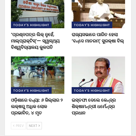
TODAY'S HIGHLIGHT
TODAY'S HIGHLIGHT
‘ପ୍ରଶ୍ନପତ୍ର ଲିକ୍ ନୁହେଁ,
ରାଜ୍ୟସଭାରେ ପାରିତ ହେଲା
ମାଲ୍‌ପ୍ରାକ୍ଟିସ୍’— ସ୍ୱାସ୍ଥ୍ୟ
‘ବନ୍ଦେ ମାତରମ୍’ ସୁରକ୍ଷା ବିଲ୍
ବିଶ୍ୱବିଦ୍ୟାଳୟ କୁଳପତି
TODAY'S HIGHLIGHT
TODAY'S HIGHLIGHT
ଓଡ଼ିଶାରେ ବନ୍ୟା: ୬ ଜିଲ୍ଲାର ୨
ଇସ୍ତଫା ଦେଲେ କେନ୍ଦ୍ର
ଲକ୍ଷରୁ ଅଧିକ ଲୋକ
ଶିକ୍ଷାମନ୍ତ୍ରୀ ଧର୍ମେନ୍ଦ୍ର
ପ୍ରଭାବିତ, ୪ ମୃତ
ପ୍ରଧାନ
PREV
NEXT