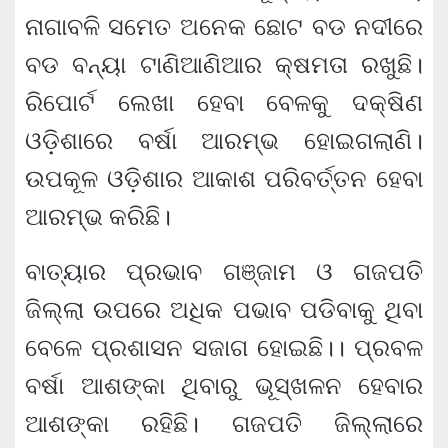
ନାଗାବଳି ସମେତ ଅନେକ ଛୋଟ ବଡ ନଦୀରେ
ବଡ ବନ୍ୟା ଟାଣିଆଣିଆର କ୍ଷମତା ରଖୁଛି।
ରିପୋର୍ଟ ଲେଖା ହେବା ବେଳକୁ ଦକ୍ଷିଣ
ଓଡ଼ିଶାରେ ବର୍ଷା ଆରମ୍ଭ ହୋଇଗଲାଣି।
ଉପକୂଳ ଓଡ଼ିଶାର ଆକାଶ ପରିବର୍ତ୍ତନ ହେବା
ଆରମ୍ଭ କରିଛି।
ବାତ୍ୟାର ପ୍ରଭାବ ଗଞ୍ଜାମ ଓ ଗଜପତି
ଜିଲ୍ଲା ଉପରେ ଅଧିକ ପଭାବ ପଡିବାକୁ ଥିବା
ବେଳେ ପ୍ରଶାସନ ସଜାଗ ହୋଇଛି।। ପ୍ରବଳ
ବର୍ଷା ଆଶଙ୍କା ଥିବାରୁ ଭୂସ୍ଖଳନ ହେବାର
ଆଶଙ୍କା ରହିଛି। ଗଜପତି ଜିଲ୍ଲାରେ