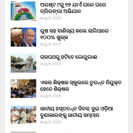
ଅଗଷ୍ଟ ୯ରୁ ୧୭ ଯାଏଁ ଘରେ ଘରେ
ତ୍ରିରଙ୍ଗା ଅଭିଯାନ
Aug 8, 2026
ରୁଷ ସହ ବାଣିଜ୍ୟ କଲେ ଲାଗିପାରେ
୧୦୦% ଶୁଳ୍କ
Aug 8, 2026
ରାଜପଥରୁ ହଟିବେ ଗୋରୁଗାଈ
Aug 8, 2026
ଏକକ ଶିକ୍ଷକ ସ୍କୁଲରେ ତୁରନ୍ତ ନିଯୁକ୍ତ
ହେବେ ଶିକ୍ଷକ
Aug 8, 2026
ଜାତୀୟ ହସ୍ତତନ୍ତ ଦିବସ: ଦୁଇ ଓଡ଼ିଆ
ବୁଣାକାରଙ୍କୁ ଜାତୀୟ ସମ୍ମାନ
Aug 8, 2026