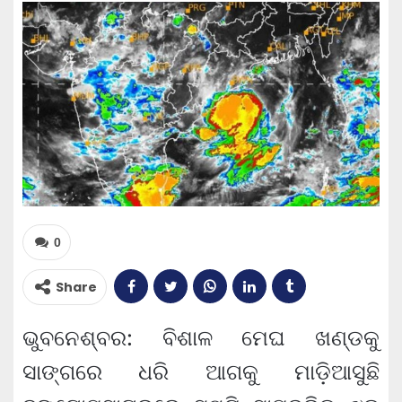
0
Share
ଭୁବନେଶ୍ବର: ବିଶାଳ ମେଘ ଖଣ୍ଡକୁ
ସାଙ୍ଗରେ ଧରି ଆଗକୁ ମାଡ଼ିଆସୁଛି