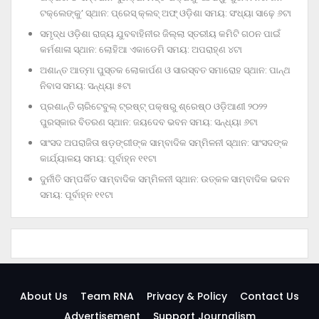
ଟକ୍‌ଲେଙ୍କୁ’ ସ୍ଥାନ: ପ୍ରେସ୍‌ କ୍ଲବ୍‌ ଅଫ୍‌ ଓଡ଼ିଶା ସମୟ: ସଂଧ୍ୟା ସାଢ଼େ ୬ଟା
ସମୃଦ୍ଧ ଓଡ଼ିଶା ରାଜ୍ୟ ଯୁବବାହିନୀର ଜିଲ୍ଲା ସ୍ତରୀୟ କମିଟି ଗଠନ ପାଇଁ
କର୍ମଶାଳା ସ୍ଥାନ: ଲୋହିଆ ଏକାଡେମି ସମୟ: ଅପରାହ୍‌ଣ ୪ଟା
ଅଶାନ୍ତ ଆତ୍ମା ପୁସ୍ତକ ଲୋକାର୍ପଣ ଓ ସାରସ୍ବତ ସମାରୋହ ସ୍ଥାନ: ପାନ୍ଥ
ନିବାସ ସମୟ: ସନ୍ଧ୍ୟା ୫ଟା
ପ୍ରଶାନ୍ତି ଚାରିଟେବୁଲ୍‌ ଟ୍ରଷ୍ଟ୍‌ ପକ୍ଷରୁ ଶ୍ରେଷ୍ଠ ଓଡ଼ିଆଣୀ ୨୦୨୨
ପୁରସ୍କାର ବିତରଣ ସ୍ଥାନ: ଜୟଦେବ ଭବନ ସମୟ: ସନ୍ଧ୍ୟା ୬ଟା
ସାଂସଦ ଅପରାଜିତା ଷଡ଼ଙ୍ଗୀଙ୍କ ସାମ୍ବାଦିକ ସମ୍ମିଳନୀ ସ୍ଥାନ: ସାଂସଦଙ୍କ
କାର୍ଯ୍ୟାଳୟ ସମୟ: ପୂର୍ବାହ୍ନ ୧୧ଟା
ଦୁର୍ନୀତି ସମ୍ପର୍କିତ ସାମ୍ବାଦିକ ସମ୍ମିଳନୀ ସ୍ଥାନ: ଉତ୍କଳ ସାମ୍ବାଦିକ ଭବନ
ସମୟ: ପୂର୍ବାହ୍ନ ୧୧ଟା
About Us
Team RNA
Privacy & Policy
Contact Us
Advertisement
Support Journalism