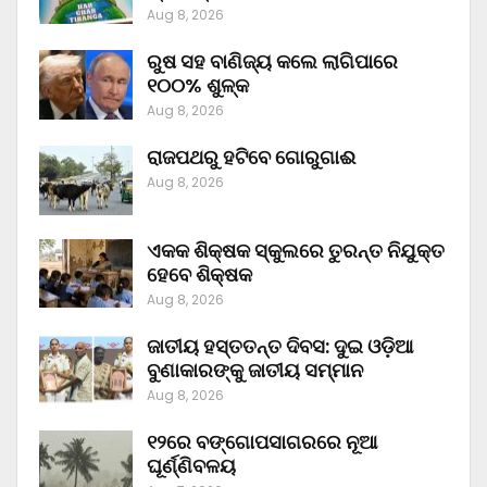
Aug 8, 2026
ରୁଷ ସହ ବାଣିଜ୍ୟ କଲେ ଲାଗିପାରେ
୧୦୦% ଶୁଳ୍କ
Aug 8, 2026
ରାଜପଥରୁ ହଟିବେ ଗୋରୁଗାଈ
Aug 8, 2026
ଏକକ ଶିକ୍ଷକ ସ୍କୁଲରେ ତୁରନ୍ତ ନିଯୁକ୍ତ
ହେବେ ଶିକ୍ଷକ
Aug 8, 2026
ଜାତୀୟ ହସ୍ତତନ୍ତ ଦିବସ: ଦୁଇ ଓଡ଼ିଆ
ବୁଣାକାରଙ୍କୁ ଜାତୀୟ ସମ୍ମାନ
Aug 8, 2026
୧୨ରେ ବଙ୍ଗୋପସାଗରରେ ନୂଆ
ଘୂର୍ଣ୍ଣିବଳୟ