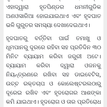
ଏହାଦ୍ୱାରା ହୃତପିଣ୍ଡର ଧମନୀଗୁଡିକ
ଅଣଓସାରିଆ ହୋଇଯାଇଥାଏ ଏବଂ ହୃଦଘାତ
ଭଳି ଗୁରୁତର ସମସ୍ୟା ଦେଖାଦେଇଥାଏ।
ହୃଦଘାତରୁ ବର୍ତ୍ତିବା ପାଇଁ ତମାଖୁ ଓ
ଧୂମପାନରୁ ଦୂରରେ ରହିବା ସହ ପ୍ରତିଦିନ ୩୦
ମିନିଟ ବ୍ୟାୟାମ କରିବା ଜରୁରୀ ଅଟେ।
ବ୍ୟାୟାମ କରିବା ଦ୍ୱାରା ଓଜନକୁ
ନିୟନ୍ତ୍ରଣରେ ରଖିବା ସହ ଡାଇବେଟିସ,
ଉଚ୍ଚ ରକ୍ତଚାପ ଓ କୋଲେଷ୍ଟରଲଠାରୁ
ଦୂରେଇ ରଖିବ ଏବଂ ହୃଦରୋଗର ଆଶଙ୍କା
କମି ଯାଇଥାଏ। ହୃଦରୋଗ ଓ ତାର ପ୍ରତିରୋଧ