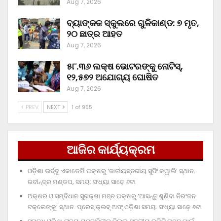
Aug 7, 2026
ବ୍ୟାଙ୍କକ ସ୍କୁଲରେ ଗୁଳିକାଣ୍ଡ: ୭ ମୃତ,
୨୦ ଛାତ୍ର ଆହତ
Aug 7, 2026
୫୮.୩୬ ଲକ୍ଷ ଭୋଟରଙ୍କୁ ନୋଟିସ୍‌,
୧୨,୫୭୨ ଅଯୋଗ୍ୟ ଘୋଷିତ
Aug 7, 2026
PREV
NEXT
1 of 955
ଆଜିର କାର୍ଯ୍ୟକ୍ରମ
ଓଡ଼ିଶା ଊର୍ଦ୍ଦୁ ଏକାଡେମି ପକ୍ଷରୁ ‘ଜାତୀୟସ୍ତରୀୟ ସୁଫି କୱାଲି’ ସ୍ଥାନ:
ରବୀନ୍ଦ୍ର ମଣ୍ଡପ, ସମୟ: ସଂଧ୍ୟା ସାଢ଼େ ୬ଟା
ଅକ୍ଷର ଓ ସମ୍ବିଧାନ ସୁରକ୍ଷା ମଞ୍ଚ ପକ୍ଷରୁ ‘ଆସନ୍ତୁ ଶୁଣିବା ନିରଂଜନ
ଟକ୍‌ଲେଙ୍କୁ’ ସ୍ଥାନ: ପ୍ରେସ୍‌ କ୍ଲବ୍‌ ଅଫ୍‌ ଓଡ଼ିଶା ସମୟ: ସଂଧ୍ୟା ସାଢ଼େ ୬ଟା