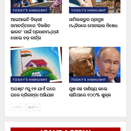
TODAY'S HIGHLIGHT
TODAY'S HIGHLIGHT
ଆଇଆଇଟି ଦିଲ୍ଲୀ
ତାମିଲନାଡୁର ପ୍ରମୁଖ
ସମାବର୍ତ୍ତନରେ ‘ବିକଶିତ
ମନ୍ଦିରରେ ମୋବାଇଲ ନିଷେଧ
ଭାରତ’ ପାଇଁ ପ୍ରଧାନମନ୍ତ୍ରୀ
ଦେଲେ ବଡ଼ ବାର୍ତ୍ତା
TODAY'S HIGHLIGHT
TODAY'S HIGHLIGHT
ଅଗଷ୍ଟ ୯ରୁ ୧୭ ଯାଏଁ ଘରେ
ରୁଷ ସହ ବାଣିଜ୍ୟ କଲେ
ଘରେ ତ୍ରିରଙ୍ଗା ଅଭିଯାନ
ଲାଗିପାରେ ୧୦୦% ଶୁଳ୍କ
PREV
NEXT