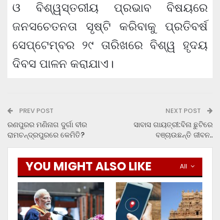
ଓ ବିଶ୍ୱସ୍ତରୀୟ ପ୍ରଭାବ ବିଷୟରେ
ଜନସଚେତନତା ସୃଷ୍ଟି କରିବାକୁ ପ୍ରତିବର୍ଷ
ସେପ୍ଟେମ୍ବର ୨୯ ତାରିଖରେ ବିଶ୍ୱ ହୃଦୟ
ଦିବସ ପାଳନ କରାଯାଏ।
PREV POST
NEXT POST
ରଣପୁରର ମଣିନାଗ ଦୁର୍ଗା ବୀର
ସାବାସ ଗାୟତ୍ରୀ:ବିନା ଛୁଟିରେ
ରାମଚନ୍ଦ୍ରପୁରରେ କେମିତି?
ବଞ୍ଚାଉଛନ୍ତି ଜୀବନ..
YOU MIGHT ALSO LIKE
All