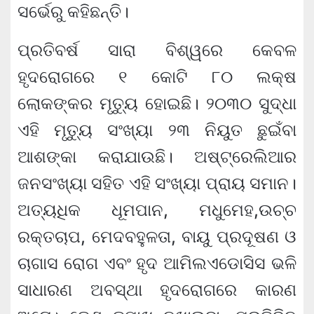
ସର୍ଭେରୁ କହିଛନ୍ତି।
ପ୍ରତିବର୍ଷ ସାରା ବିଶ୍ୱରେ କେବଳ
ହୃଦରୋଗରେ ୧ କୋଟି ୮୦ ଲକ୍ଷ
ଲୋକଙ୍କର ମୃତ୍ୟୁ ହୋଇଛି। ୨୦୩୦ ସୁଦ୍ଧା
ଏହି ମୃତ୍ୟୁ ସଂଖ୍ୟା ୨୩ ନିୟୁତ ଛୁଇଁବା
ଆଶଙ୍କା କରାଯାଉଛି। ଅଷ୍ଟ୍ରେଲିଆର
ଜନସଂଖ୍ୟା ସହିତ ଏହି ସଂଖ୍ୟା ପ୍ରାୟ ସମାନ।
ଅତ୍ୟଧିକ ଧୂମପାନ, ମଧୁମେହ,ଉଚ୍ଚ
ରକ୍ତଚାପ, ମେଦବହୁଳତା, ବାୟୁ ପ୍ରଦୂଷଣ ଓ
ଚାଗାସ ରୋଗ ଏବଂ ହୃଦ ଆମିଲଏଡୋସିସ ଭଳି
ସାଧାରଣ ଅବସ୍ଥା ହୃଦରୋଗରେ କାରଣ