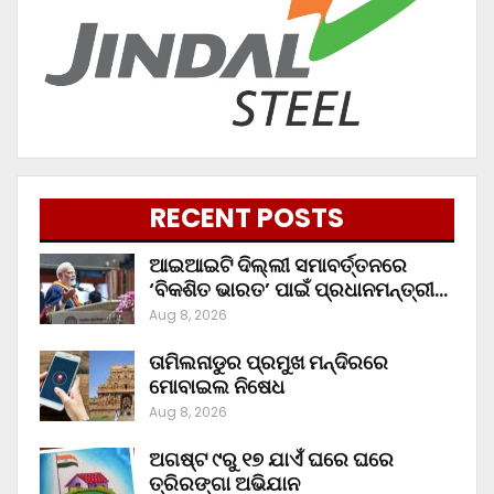
RECENT POSTS
ଆଇଆଇଟି ଦିଲ୍ଲୀ ସମାବର୍ତ୍ତନରେ
‘ବିକଶିତ ଭାରତ’ ପାଇଁ ପ୍ରଧାନମନ୍ତ୍ରୀ…
Aug 8, 2026
ତାମିଲନାଡୁର ପ୍ରମୁଖ ମନ୍ଦିରରେ
ମୋବାଇଲ ନିଷେଧ
Aug 8, 2026
ଅଗଷ୍ଟ ୯ରୁ ୧୭ ଯାଏଁ ଘରେ ଘରେ
ତ୍ରିରଙ୍ଗା ଅଭିଯାନ