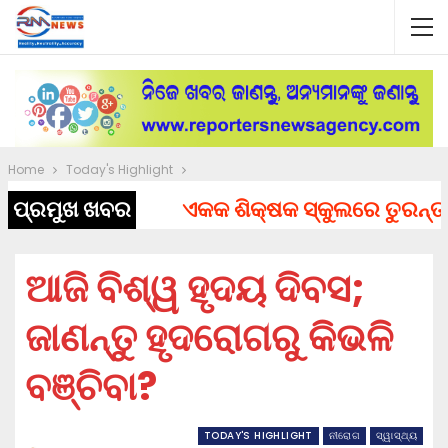
Home
Today's Highlight
ପ୍ରମୁଖ ଖବର
ଏକକ ଶିକ୍ଷକ ସ୍କୁଲରେ ତୁରନ୍ତ ନିଯ
ଆଜି ବିଶ୍ୱ ହୃଦୟ ଦିବସ;
ଜାଣନ୍ତୁ ହୃଦରୋଗରୁ କିଭଳି
ବଞ୍ଚିବା?
TODAY'S HIGHLIGHT
ନୀରୋଗ
ସ୍ୱାସ୍ଥ୍ୟ