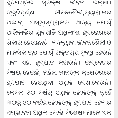
ହୃତପିଣ୍ଡର ସୁରକ୍ଷା ଜୀବନ ରକ୍ଷା।
ତ୍ରୁଟିପୂର୍ଣ୍ଣ ଜୀବନଶୈଳୀ,ବ୍ୟାୟାମର
ଅଭାବ, ଅସ୍ୱାସ୍ଥ୍ୟକର ଖାଦ୍ୟ ଯୋଗୁଁ
ଆଜିକାଲିର ଯୁବପୀଢି ଅଧିକାଂଶ ହୃଦରୋଗରେ
ଶିକାର ହେଉଛନ୍ତି। ବଦଳୁଥିବା ଜୀବନଶୈଳୀ ଓ
ମାନସିକ ଚାପ ଯୋଗୁଁ ରକ୍ତଚାପ ବୃଦ୍ଧି ହେଉଛି
ଏବଂ ଏହା ହୃଦ୍‌ଘାତ କରାଉଛି। ଉଦ୍‌ବେଗର
ବିଷୟ ହେଉଛି, ମହିଳା ମାନଙ୍କ କ୍ଷେତ୍ରରେ
ହୃଦଘାତ ହେଉଥିବା ଅଧିକ ଦେଖାଦେଉଛି।
କେବଳ ୫୦ ବର୍ଷରୁ ଅଧିକ ଲୋକଙ୍କୁ ନୁହେଁ
୩୦ରୁ ୪୦ ବର୍ଷର ଲୋକଙ୍କୁ ହୃଦଘାତ ହେବାର
ସମ୍ଭାବନା ଅଧିକ ବୋଲି ବିଶେଷଜ୍ଞମାନେ ଏକ