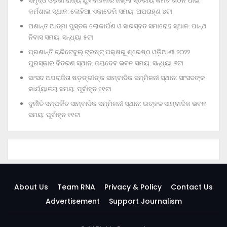
ସମୃଦ୍ଧ ଓଡ଼ିଶା ରାଜ୍ୟ ଯୁବବାହିନୀର ଜିଲ୍ଲା ସ୍ତରୀୟ କମିଟି ଗଠନ ପାଇଁ
କର୍ମଶାଳା ସ୍ଥାନ: ଲୋହିଆ ଏକାଡେମି ସମୟ: ଅପରାହ୍‌ଣ ୪ଟା
ଅଶାନ୍ତ ଆତ୍ମା ପୁସ୍ତକ ଲୋକାର୍ପଣ ଓ ସାରସ୍ବତ ସମାରୋହ ସ୍ଥାନ: ପାନ୍ଥ
ନିବାସ ସମୟ: ସନ୍ଧ୍ୟା ୫ଟା
ପ୍ରଶାନ୍ତି ଚାରିଟେବୁଲ୍‌ ଟ୍ରଷ୍ଟ୍‌ ପକ୍ଷରୁ ଶ୍ରେଷ୍ଠ ଓଡ଼ିଆଣୀ ୨୦୨୨
ପୁରସ୍କାର ବିତରଣ ସ୍ଥାନ: ଜୟଦେବ ଭବନ ସମୟ: ସନ୍ଧ୍ୟା ୬ଟା
ସାଂସଦ ଅପରାଜିତା ଷଡ଼ଙ୍ଗୀଙ୍କ ସାମ୍ବାଦିକ ସମ୍ମିଳନୀ ସ୍ଥାନ: ସାଂସଦଙ୍କ
କାର୍ଯ୍ୟାଳୟ ସମୟ: ପୂର୍ବାହ୍ନ ୧୧ଟା
ଦୁର୍ନୀତି ସମ୍ପର୍କିତ ସାମ୍ବାଦିକ ସମ୍ମିଳନୀ ସ୍ଥାନ: ଉତ୍କଳ ସାମ୍ବାଦିକ ଭବନ
ସମୟ: ପୂର୍ବାହ୍ନ ୧୧ଟା
About Us
Team RNA
Privacy & Policy
Contact Us
Advertisement
Support Journalism