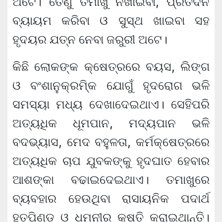
ଅଟେ। ତେଣୁ ତମାଖୁ ନଖାଇବା, ପ୍ରତିଦିନ
ବ୍ୟାୟମ କରିବା ଓ ସୁସ୍ଥ ଖାଇବା ସହ
ହୃଦୟର ଯତ୍ନ ନେବା ଜରୁରୀ ଅଟେ।
କିଛି ଲୋକଙ୍କ କ୍ଷେତ୍ରରେ ବୟସ, ଲିଙ୍ଗ
ଓ ବଂଶାନୁକ୍ରମି୍‌କ ଯୋଗୁଁ ହୃଦରୋଗ ଭଳି
ସମସ୍ୟା ମଧ୍ୟ ଦେଖାଦେଇଥାଏ। ସେହିପରି
ଅତ୍ୟଧିକ ଧୂମପାନ, ମଦ୍ୟପାନ ଭଳି
ବଦଭ୍ୟାସ, ମେଦ ବହୁଳତା, କର୍ମକ୍ଷେତ୍ରରେ
ଅତ୍ୟଧିକ ଚାପ ଯୁବକଙ୍କୁ ହୃଦଘାତ ହେବାର
ଆଶଙ୍କା ବଢାଇଦେଇଥାଏ। ତମାଖୁରେ
ବ୍ୟବହାର ହେଉଥିବା ରାସାୟନିକ ପଦାର୍ଥ
ହୃତପିଣ୍ଡ ଓ ଧମନୀର କ୍ଷତି କରାଇଥାନ୍ତି।