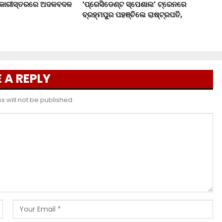
ଧିକାରୀସ୍ତରରେ ଅଦଳବଦଳ
‘ପ୍ରେସିଡେଣ୍ଟ ସ୍ପେଶାଲ’ ଟ୍ରେନରେ
ବ୍ରହ୍ମପୁର ପହଞ୍ଚିଲେ ରାଷ୍ଟ୍ରପତି,
 A REPLY
 will not be published.