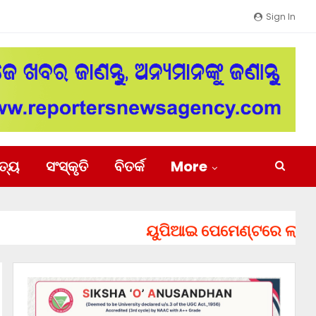
Sign In
ିତ୍ୟ
ସଂସ୍କୃତି
ବିତର୍କ
More
ୟୁପିଆଇ ପେମେଣ୍ଟରେ ଲାଗିପାରେ ଚ