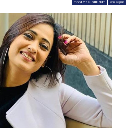
TODAY'S HIGHLIGHT
ମନୋରଞ୍ଜନ