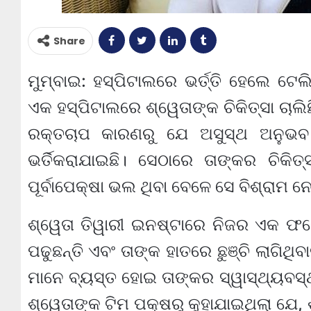
Share
ମୁମ୍ବାଇ: ହସ୍ପିଟାଲରେ ଭର୍ତ୍ତି ହେଲେ ଟେଲ
ଏକ ହସ୍ପିଟାଲରେ ଶ୍ୱେତାଙ୍କ ଚିକିତ୍ସା ଚାଲିଛି
ରକ୍ତଚାପ କାରଣରୁ ଯେ ଅସୁସ୍ଥ ଅନୁଭବ
ଭର୍ତିକରାଯାଇଛି। ସେଠାରେ ତାଙ୍କର ଚିକିତ୍
ପୂର୍ବାପେକ୍ଷା ଭଲ ଥିବା ବେଳେ ସେ ବିଶ୍ରାମ ନ
ଶ୍ୱେତା ତିୱାରୀ ଇନଷ୍ଟାରେ ନିଜର ଏକ ଫ
ପଢୁଛନ୍ତି ଏବଂ ତାଙ୍କ ହାତରେ ଛୁଞ୍ଚି ଲାଗିଥି
ମାନେ ବ୍ୟସ୍ତ ହୋଇ ତାଙ୍କର ସ୍ୱାସ୍ଥ୍ୟବସ
ଶ୍ୱେତାଙ୍କ ଟିମ ପକ୍ଷରୁ କୁହାଯାଇଥିଲା ଯେ, ଶ