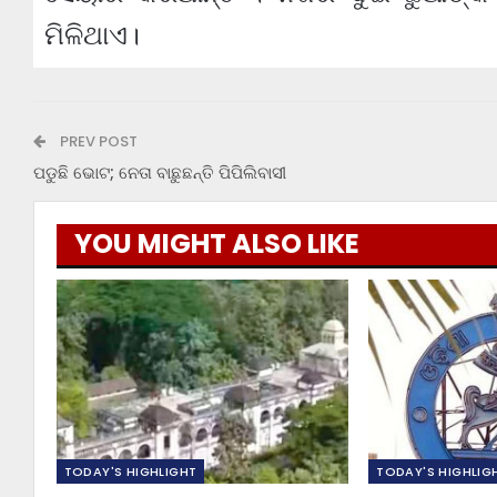
ମିଳିଥାଏ।
PREV POST
ପଡୁଛି ଭୋଟ; ନେତା ବାଛୁଛନ୍ତି ପିପିଲିବାସୀ
YOU MIGHT ALSO LIKE
TODAY'S HIGHLIGHT
TODAY'S HIGHLIG