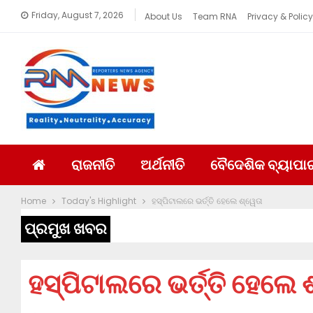
Friday, August 7, 2026
About Us
Team RNA
Privacy & Policy
ରାଜନୀତି
ଅର୍ଥନୀତି
ବୈଦେଶିକ ବ୍ୟାପା
Home
Today's Highlight
ହସ୍ପିଟାଲରେ ଭର୍ତ୍ତି ହେଲେ ଶ୍ୱେତା
ପ୍ରମୁଖ ଖବର
ହସ୍ପିଟାଲରେ ଭର୍ତ୍ତି ହେଲେ 