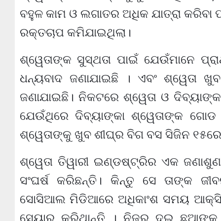
ବହୁଳ କାମ ଓ ଲଗାତର ଅଧିକ ଯାତ୍ରା କରିବ
ରକ୍ତଚାପ କମିଯାଇଥିଲା।
ଶ୍ୱେତାଙ୍କ ସୁସ୍ଥତା ପାଇଁ ଯେଉଁମାନେ ପ୍ରା
ଧନ୍ୟବାଦ ଜଣାଯାଇଛି । ଏବଂ ଶ୍ୱେତା ଖୁ
ଜଣାଯାଇଛି। ନିକଟରେ ଶ୍ୱେତା ଓ ଦିବ୍ୟାଙ୍କ
ଯେଉଁଥିରେ ଦିବ୍ୟାଙ୍କା ଶ୍ୱେତାଙ୍କ ଗୋ
ଶ୍ୱେତାଙ୍କୁ ଖୁବ ଶୀଘ୍ର ବିଗ ବସ ସିଜିନ ୧୫ର
ଶ୍ୱେତା ତିୱାରୀ ଇଣ୍ଡଷ୍ଟ୍ରିର ଏକ ଜଣାଶୁ
ସଂଘର୍ଷ କରିଛନ୍ତି। କିନ୍ତୁ ସେ ତାଙ୍କ 
ସୋସିଆଲ ମିଡିଆରେ ଅଧିକାଂଶ ସମୟ ଆକ୍ସି
ସେୟାର କରିଥାନ୍ତି । ନିଜର ଦୁଇ ଛୁଆଙ୍କ