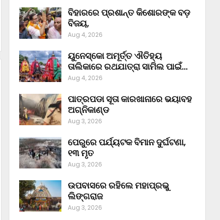
ବିହାରରେ ପ୍ରଶାନ୍ତ କିଶୋରଙ୍କ ବଡ଼
ବିଜୟ,
Aug 4, 2026
ୟୁନେସ୍କୋ ଅମୂର୍ତ୍ତ ଐତିହ୍ୟ
ତାଲିକାରେ ରଥଯାତ୍ରା ସାମିଲ ପାଇଁ…
Aug 4, 2026
ପାତ୍ରପଡା ସୂତା କାରଖାନାରେ ଭୟାବହ
ଅଗ୍ନିକାଣ୍ଡ
Aug 3, 2026
ପେରୁରେ ପର୍ଯ୍ୟଟକ ବିମାନ ଦୁର୍ଘଟଣା,
୧୩ ମୃତ
Aug 3, 2026
ଉପବାସରେ ରହିଲେ ମହାପ୍ରଭୁ
ଲିଙ୍ଗରାଜ
Aug 3, 2026