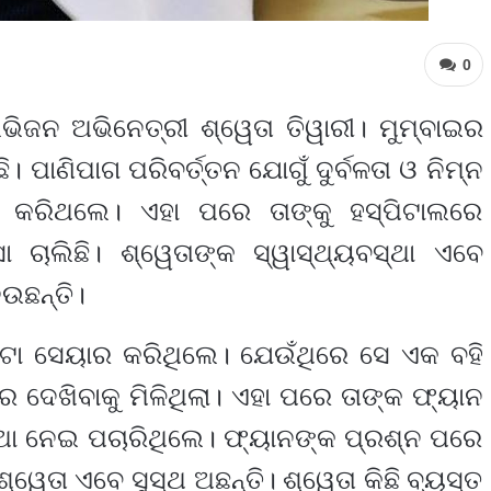
0
ିଭିଜନ ଅଭିନେତ୍ରୀ ଶ୍ୱେତା ତିୱାରୀ। ମୁମ୍ବାଇର
। ପାଣିପାଗ ପରିବର୍ତ୍ତନ ଯୋଗୁଁ ଦୁର୍ବଳତା ଓ ନିମ୍ନ
 କରିଥଲେ। ଏହା ପରେ ତାଙ୍କୁ ହସ୍ପିଟାଲରେ
ସା ଚାଲିଛି। ଶ୍ୱେତାଙ୍କ ସ୍ୱାସ୍ଥ୍ୟବସ୍ଥା ଏବେ
େଉଛନ୍ତି।
ଟୋ ସେୟାର କରିଥିଲେ। ଯେଉଁଥିରେ ସେ ଏକ ବହି
ବାର ଦେଖିବାକୁ ମିଳିଥିଲା। ଏହା ପରେ ତାଙ୍କ ଫ୍ୟାନ
୍ଥା ନେଇ ପଚାରିଥିଲେ। ଫ୍ୟାନଙ୍କ ପ୍ରଶ୍ନ ପରେ
୍ୱେତା ଏବେ ସୁସ୍ଥ ଅଛନ୍ତି। ଶ୍ୱେତା କିଛି ବ୍ୟସ୍ତ