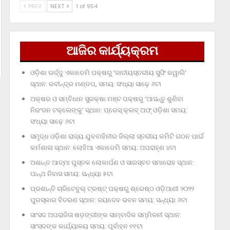
PREV
NEXT
1 of 954
ଆଜିର କାର୍ଯ୍ୟକ୍ରମ
ଓଡ଼ିଶା ଊର୍ଦ୍ଦୁ ଏକାଡେମି ପକ୍ଷରୁ ‘ଜାତୀୟସ୍ତରୀୟ ସୁଫି କୱାଲି’
ସ୍ଥାନ: ରବୀନ୍ଦ୍ର ମଣ୍ଡପ, ସମୟ: ସଂଧ୍ୟା ସାଢ଼େ ୬ଟା
ଅକ୍ଷର ଓ ସମ୍ବିଧାନ ସୁରକ୍ଷା ମଞ୍ଚ ପକ୍ଷରୁ ‘ଆସନ୍ତୁ ଶୁଣିବା
ନିରଂଜନ ଟକ୍‌ଲେଙ୍କୁ’ ସ୍ଥାନ: ପ୍ରେସ୍‌ କ୍ଲବ୍‌ ଅଫ୍‌ ଓଡ଼ିଶା ସମୟ:
ସଂଧ୍ୟା ସାଢ଼େ ୬ଟା
ସମୃଦ୍ଧ ଓଡ଼ିଶା ରାଜ୍ୟ ଯୁବବାହିନୀର ଜିଲ୍ଲା ସ୍ତରୀୟ କମିଟି ଗଠନ ପାଇଁ
କର୍ମଶାଳା ସ୍ଥାନ: ଲୋହିଆ ଏକାଡେମି ସମୟ: ଅପରାହ୍‌ଣ ୪ଟା
ଅଶାନ୍ତ ଆତ୍ମା ପୁସ୍ତକ ଲୋକାର୍ପଣ ଓ ସାରସ୍ବତ ସମାରୋହ ସ୍ଥାନ:
ପାନ୍ଥ ନିବାସ ସମୟ: ସନ୍ଧ୍ୟା ୫ଟା
ପ୍ରଶାନ୍ତି ଚାରିଟେବୁଲ୍‌ ଟ୍ରଷ୍ଟ୍‌ ପକ୍ଷରୁ ଶ୍ରେଷ୍ଠ ଓଡ଼ିଆଣୀ ୨୦୨୨
ପୁରସ୍କାର ବିତରଣ ସ୍ଥାନ: ଜୟଦେବ ଭବନ ସମୟ: ସନ୍ଧ୍ୟା ୬ଟା
ସାଂସଦ ଅପରାଜିତା ଷଡ଼ଙ୍ଗୀଙ୍କ ସାମ୍ବାଦିକ ସମ୍ମିଳନୀ ସ୍ଥାନ:
ସାଂସଦଙ୍କ କାର୍ଯ୍ୟାଳୟ ସମୟ: ପୂର୍ବାହ୍ନ ୧୧ଟା