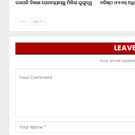
ଗଜପତି ବିକାଶ ରୋଡମ୍ୟାପ୍‌କୁ ମିଳିଲା ଗୁରୁତ୍ୱ
ବରିଷ୍ଠ ଓଏଏସ୍‌ ଅ
PREV
NEXT
LEAVE
Your email address