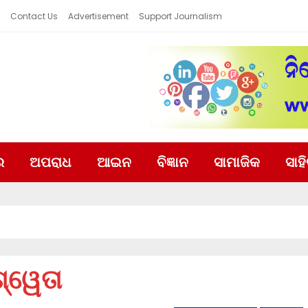
Contact Us
Advertisement
Support Journalism
ର
ଅପରାଧ
ଆଇନ
ବିଜ୍ଞାନ
ସାମାଜିକ
ସାହ
ଶ୍ୱେତା