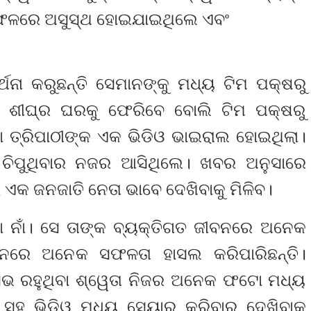
ା ଫଳରେ ଅସୁସ୍ଥ ହୋଇଯାଇଥିଲେ ଏବଂ
ର୍ଥନା କରୁଛନ୍ତି ସେମାନଙ୍କୁ ମଧ୍ୟ ଟିମ ପକ୍ଷରୁ
ବ ଶୀଘ୍ର ଘରକୁ ଫେରିବେ ବୋଲି ଟିମ ପକ୍ଷରୁ
ା ତ୍ରିପାଠୀଙ୍କ ଏକ ଭିଡିଓ ଭାଇରାଲ ହୋଇଥିଲା।
ଡ ଚିପୁଥିବାର ନଜର ଆସିଥିଲେ। ଖବର ଅନୁସାରେ
େ ଏକ ଜନଜାତି ନେତା ଭାବେ ଦେଖିବାକୁ ମିଳିବ।
ଣା ନାଁ। ସେ ତାଙ୍କ ବ୍ୟକ୍ତିଗତ ଜୀବନରେ ଅନେକ
ଜୀବନରେ ଅନେକ ସଫଳତା ହାସଲ କରିପାରିଛନ୍ତି।
ଭ ରହୁଥିବା ଶ୍ୱେତା ନିଜର ଅନେକ ଫଟୋ ମଧ୍ୟ
 ସହ ଭିଡିଓ ମଧ୍ୟ ସେୟାର କରିବାର ଦେଖିବାକୁ