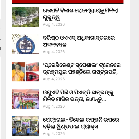
ଗଜପତି ବିକାଶ ରୋଡମ୍ୟାପ୍‌କୁ ମିଳିଲା
ଗୁରୁତ୍ୱ
Aug 4, 2026
ବରିଷ୍ଠ ଓଏଏସ୍‌ ଅଧିକାରୀସ୍ତରରେ
ଅଦଳବଦଳ
ା
Aug 4, 2026
‘ପ୍ରେସିଡେଣ୍ଟ ସ୍ପେଶାଲ’ ଟ୍ରେନରେ
ବ୍ରହ୍ମପୁର ପହଞ୍ଚିଲେ ରାଷ୍ଟ୍ରପତି,
Aug 4, 2026
ଓୟୁଏଟି ପିଜି ଓ ପିଏଚ୍‌ଡି ଛାତ୍ରଙ୍କୁ
ମିଳିବ ମାସିକ ଭତ୍ତା, ଜାଣନ୍ତୁ…
Aug 4, 2026
ପେଟ୍ରୋଲ-ଡିଜେଲ ରପ୍ତାନି ଉପରେ
ବଢ଼ିଲା ୱିଣ୍ଡଫଲ ଟ୍ୟାକ୍ସ
Aug 4, 2026