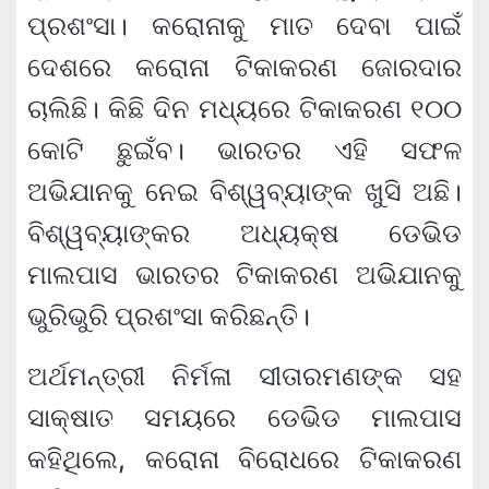
ପ୍ରଶଂସା। କରୋନାକୁ ମାତ ଦେବା ପାଇଁ
ଦେଶରେ କରୋନା ଟିକାକରଣ ଜୋରଦାର
ଚାଲିଛି। କିଛି ଦିନ ମଧ୍ୟରେ ଟିକାକରଣ ୧୦୦
କୋଟି ଛୁଇଁବ। ଭାରତର ଏହି ସଫଳ
ଅଭିଯାନକୁ ନେଇ ବିଶ୍ୱବ୍ୟାଙ୍କ ଖୁସି ଅଛି।
ବିଶ୍ୱବ୍ୟାଙ୍କର ଅଧ୍ୟକ୍ଷ ଡେଭିଡ
ମାଲପାସ ଭାରତର ଟିକାକରଣ ଅଭିଯାନକୁ
ଭୁରିଭୁରି ପ୍ରଶଂସା କରିଛନ୍ତି।
ଅର୍ଥମନ୍ତ୍ରୀ ନିର୍ମଳା ସୀତାରମଣଙ୍କ ସହ
ସାକ୍ଷାତ ସମୟରେ ଡେଭିଡ ମାଲପାସ
କହିଥିଲେ, କରୋନା ବିରୋଧରେ ଟିକାକରଣ