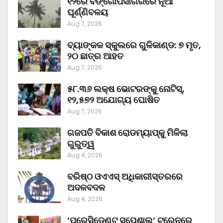
୧୨ରେ ବଙ୍ଗୋପସାଗରରେ ନୂଆ
ଘୂର୍ଣ୍ଣିବଳୟ
Aug 7, 2026
ବ୍ୟାଙ୍କକ ସ୍କୁଲରେ ଗୁଳିକାଣ୍ଡ: ୭ ମୃତ,
୨୦ ଛାତ୍ର ଆହତ
Aug 7, 2026
୫୮.୩୬ ଲକ୍ଷ ଭୋଟରଙ୍କୁ ନୋଟିସ୍‌,
୧୨,୫୭୨ ଅଯୋଗ୍ୟ ଘୋଷିତ
Aug 7, 2026
ଗଜପତି ବିକାଶ ରୋଡମ୍ୟାପ୍‌କୁ ମିଳିଲା
ଗୁରୁତ୍ୱ
Aug 4, 2026
ବରିଷ୍ଠ ଓଏଏସ୍‌ ଅଧିକାରୀସ୍ତରରେ
ଅଦଳବଦଳ
Aug 4, 2026
‘ପ୍ରେସିଡେଣ୍ଟ ସ୍ପେଶାଲ’ ଟ୍ରେନରେ