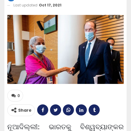
Last updated
Oct 17, 2021
0
Share
ନୂଆଦିଲ୍ଲୀ: ଭାରତକୁ ବିଶ୍ୱବ୍ୟାଙ୍କର