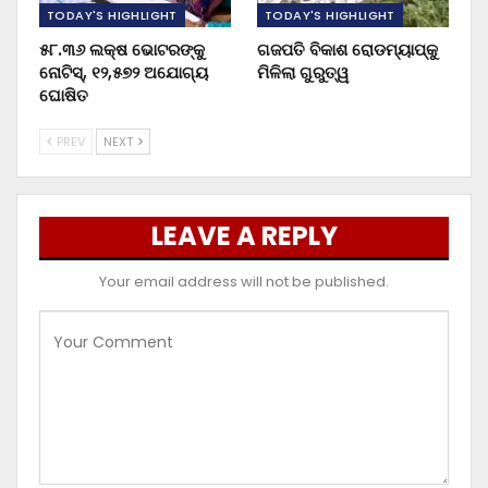
TODAY'S HIGHLIGHT
TODAY'S HIGHLIGHT
୫୮.୩୬ ଲକ୍ଷ ଭୋଟରଙ୍କୁ
ଗଜପତି ବିକାଶ ରୋଡମ୍ୟାପ୍‌କୁ
ନୋଟିସ୍‌, ୧୨,୫୭୨ ଅଯୋଗ୍ୟ
ମିଳିଲା ଗୁରୁତ୍ୱ
ଘୋଷିତ
PREV
NEXT
LEAVE A REPLY
Your email address will not be published.