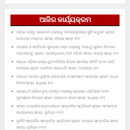
ଆଜିର କାର୍ଯ୍ୟକ୍ରମ
ଓଡ଼ିଶା ଊର୍ଦ୍ଦୁ ଏକାଡେମି ପକ୍ଷରୁ ‘ଜାତୀୟସ୍ତରୀୟ ସୁଫି କୱାଲି’ ସ୍ଥାନ:
ରବୀନ୍ଦ୍ର ମଣ୍ଡପ, ସମୟ: ସଂଧ୍ୟା ସାଢ଼େ ୬ଟା
ଅକ୍ଷର ଓ ସମ୍ବିଧାନ ସୁରକ୍ଷା ମଞ୍ଚ ପକ୍ଷରୁ ‘ଆସନ୍ତୁ ଶୁଣିବା ନିରଂଜନ
ଟକ୍‌ଲେଙ୍କୁ’ ସ୍ଥାନ: ପ୍ରେସ୍‌ କ୍ଲବ୍‌ ଅଫ୍‌ ଓଡ଼ିଶା ସମୟ: ସଂଧ୍ୟା ସାଢ଼େ ୬ଟା
ସମୃଦ୍ଧ ଓଡ଼ିଶା ରାଜ୍ୟ ଯୁବବାହିନୀର ଜିଲ୍ଲା ସ୍ତରୀୟ କମିଟି ଗଠନ ପାଇଁ
କର୍ମଶାଳା ସ୍ଥାନ: ଲୋହିଆ ଏକାଡେମି ସମୟ: ଅପରାହ୍‌ଣ ୪ଟା
ଅଶାନ୍ତ ଆତ୍ମା ପୁସ୍ତକ ଲୋକାର୍ପଣ ଓ ସାରସ୍ବତ ସମାରୋହ ସ୍ଥାନ: ପାନ୍ଥ
ନିବାସ ସମୟ: ସନ୍ଧ୍ୟା ୫ଟା
ପ୍ରଶାନ୍ତି ଚାରିଟେବୁଲ୍‌ ଟ୍ରଷ୍ଟ୍‌ ପକ୍ଷରୁ ଶ୍ରେଷ୍ଠ ଓଡ଼ିଆଣୀ ୨୦୨୨
ପୁରସ୍କାର ବିତରଣ ସ୍ଥାନ: ଜୟଦେବ ଭବନ ସମୟ: ସନ୍ଧ୍ୟା ୬ଟା
ସାଂସଦ ଅପରାଜିତା ଷଡ଼ଙ୍ଗୀଙ୍କ ସାମ୍ବାଦିକ ସମ୍ମିଳନୀ ସ୍ଥାନ: ସାଂସଦଙ୍କ
କାର୍ଯ୍ୟାଳୟ ସମୟ: ପୂର୍ବାହ୍ନ ୧୧ଟା
ଦୁର୍ନୀତି ସମ୍ପର୍କିତ ସାମ୍ବାଦିକ ସମ୍ମିଳନୀ ସ୍ଥାନ: ଉତ୍କଳ ସାମ୍ବାଦିକ ଭବନ
ସମୟ: ପୂର୍ବାହ୍ନ ୧୧ଟା