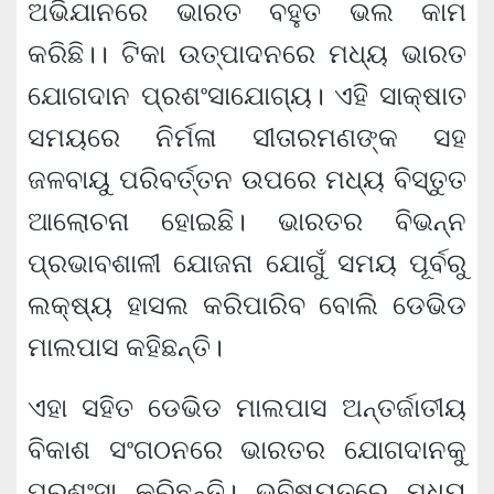
ଅଭିଯାନରେ ଭାରତ ବହୁତ ଭଲ କାମ
କରିଛି।। ଟିକା ଉତ୍ପାଦନରେ ମଧ୍ୟ ଭାରତ
ଯୋଗଦାନ ପ୍ରଶଂସାଯୋଗ୍ୟ। ଏହି ସାକ୍ଷାତ
ସମୟରେ ନିର୍ମଳା ସୀତାରମଣଙ୍କ ସହ
ଜଳବାୟୁ ପରିବର୍ତ୍ତନ ଉପରେ ମଧ୍ୟ ବିସ୍ତୁତ
ଆଲୋଚନା ହୋଇଛି। ଭାରତର ବିଭନ୍ନ
ପ୍ରଭାବଶାଳୀ ଯୋଜନା ଯୋଗୁଁ ସମୟ ପୂର୍ବରୁ
ଲକ୍ଷ୍ୟ ହାସଲ କରିପାରିବ ବୋଲି ଡେଭିଡ
ମାଲପାସ କହିଛନ୍ତି।
ଏହା ସହିତ ଡେଭିଡ ମାଲପାସ ଅନ୍ତର୍ଜାତୀୟ
ବିକାଶ ସଂଗଠନରେ ଭାରତର ଯୋଗଦାନକୁ
ପ୍ରଶଂସା କରିଛନ୍ତି। ଭବିଷ୍ୟତରେ ମଧ୍ୟ