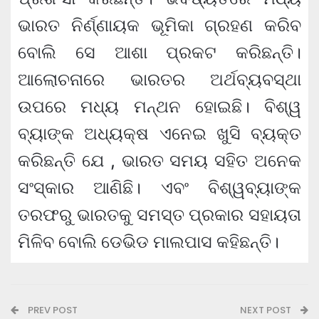
ଭାରତ ନିର୍ଣ୍ଣାୟକ ଭୂମିକା ଗ୍ରହଣ କରିବ
ବୋଲି ସେ ଆଶା ପ୍ରକଟ କରିଛନ୍ତି।
ଆଲୋଚନାରେ ଭାରତର ଅର୍ଥବ୍ୟବସ୍ଥା
ଉପରେ ମଧ୍ୟ ମନ୍ଥନ ହୋଇଛି। ବିଶ୍ୱ
ବ୍ୟାଙ୍କ ଅଧ୍ୟକ୍ଷ ଏନେଇ ଖୁସି ବ୍ୟକ୍ତ
କରିଛନ୍ତି ଯେ , ଭାରତ ସମୟ ସହିତ ଅନେକ
ସଂସ୍କାର ଆଣିଛି। ଏବଂ ବିଶ୍ୱବ୍ୟାଙ୍କ
ତରଫରୁ ଭାରତକୁ ସମସ୍ତ ପ୍ରକାର ସହାୟତା
ମିଳିବ ବୋଲି ଡେଭିଡ ମାଲପାସ କହିଛନ୍ତି।
PREV POST
NEXT POST