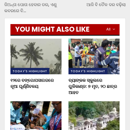
ଜିଅନ୍ତା ପୋତା ହେବାର ଡର, ଏଣୁ
ଆଜି ବି ତୈଳ ଦର ବଢ଼ିଲା
କବରରେ ବି…
YOU MIGHT ALSO LIKE
All
TODAY'S HIGHLIGHT
TODAY'S HIGHLIGHT
୧୨ରେ ବଙ୍ଗୋପସାଗରରେ
ବ୍ୟାଙ୍କକ ସ୍କୁଲରେ
ନୂଆ ଘୂର୍ଣ୍ଣିବଳୟ
ଗୁଳିକାଣ୍ଡ: ୭ ମୃତ, ୨୦ ଛାତ୍ର
ଆହତ