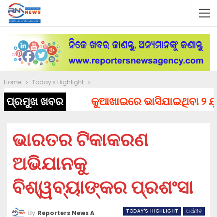
Home
Today's Highlight
ପ୍ରମୁଖ ଖବର
କୁଆଖାଇରେ ଭାସିଯାଇଥିବା ୨ ଯୁବକ
ଭାରତର ଟିକାକରଣ
ଅଭିଯାନକୁ
ବିଶ୍ୱବ୍ୟାଙ୍କର ପ୍ରଶଂସା
TODAY'S HIGHLIGHT
ଅର୍ଥନୀତି
By
Reporters News Agency