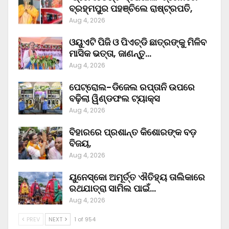
ବ୍ରହ୍ମପୁର ପହଞ୍ଚିଲେ ରାଷ୍ଟ୍ରପତି,
Aug 4, 2026
ଓୟୁଏଟି ପିଜି ଓ ପିଏଚ୍‌ଡି ଛାତ୍ରଙ୍କୁ ମିଳିବ
ମାସିକ ଭତ୍ତା, ଜାଣନ୍ତୁ…
Aug 4, 2026
ପେଟ୍ରୋଲ-ଡିଜେଲ ରପ୍ତାନି ଉପରେ
ବଢ଼ିଲା ୱିଣ୍ଡଫଲ ଟ୍ୟାକ୍ସ
Aug 4, 2026
ବିହାରରେ ପ୍ରଶାନ୍ତ କିଶୋରଙ୍କ ବଡ଼
ବିଜୟ,
Aug 4, 2026
ୟୁନେସ୍କୋ ଅମୂର୍ତ୍ତ ଐତିହ୍ୟ ତାଲିକାରେ
ରଥଯାତ୍ରା ସାମିଲ ପାଇଁ…
Aug 4, 2026
PREV
NEXT
1 of 954