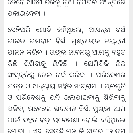
ତେବେ ଆମେ ନିଜକୁ ନୂଆ ବିପଦର ଫାନ୍ଦରେ
ପକାଇଦେବା ।
ସେହିପରି ମୋଦି କହିଥିଲେ, ଆସନ୍ତା ବର୍ଷ
ଭାରତ ଭଗବାନ ବିର୍ସା ମୁଣ୍ଡାଙ୍କ ଜୟନ୍ତୀ
ପାଳନ କରିବ । ତାଙ୍କ ଜୀବନରୁ ଆମକୁ ବହୁତ
କିଛି ଶିଖିବାକୁ ମିଳିଛି । ଯେମିତିକି ନିଜ
ସଂସ୍କୃତିକୁ ନେଇ ଗର୍ବ କରିବା । ପରିବେଶର
ଯତ୍ନ ଓ ଅନ୍ୟାୟ ସହିତ ସଂଗ୍ରାମ । ପ୍ରକୃତି
ଓ ପରିବେଶକୁ ଯଦି ଭଲପାଇବାକୁ ଶିଖିବାକୁ
ପଡିବ, ତାହେଲେ ଭଗବାନ ବିର୍ସା ମୁଣ୍ଡା ଆମ
ପାଇଁ ବହୁତ ବଡ଼ ପ୍ରେରଣା ବୋଲି କହିଥିଲେ
ମୋଦୀ । ଏହା ହେଉଛି ମନ କି ବାତ୍‌ର ୮୨ ତମ