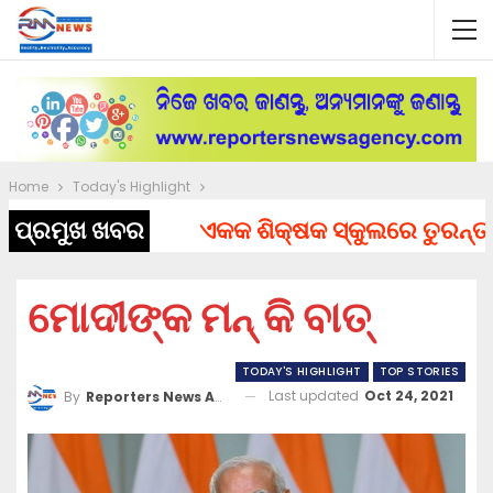
Home
Today's Highlight
ପ୍ରମୁଖ ଖବର
ଏକକ ଶିକ୍ଷକ ସ୍କୁଲରେ ତୁରନ୍ତ ନିଯ
ମୋଦୀଙ୍କ ମନ୍ କି ବାତ୍
TODAY'S HIGHLIGHT
TOP STORIES
Last updated
Oct 24, 2021
By
Reporters News Agency