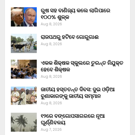
ରୁଷ ସହ ବାଣିଜ୍ୟ କଲେ ଲାଗିପାରେ
୧୦୦% ଶୁଳ୍କ
Aug 8, 2026
ରାଜପଥରୁ ହଟିବେ ଗୋରୁଗାଈ
Aug 8, 2026
ଏକକ ଶିକ୍ଷକ ସ୍କୁଲରେ ତୁରନ୍ତ ନିଯୁକ୍ତ
ହେବେ ଶିକ୍ଷକ
Aug 8, 2026
ଜାତୀୟ ହସ୍ତତନ୍ତ ଦିବସ: ଦୁଇ ଓଡ଼ିଆ
ବୁଣାକାରଙ୍କୁ ଜାତୀୟ ସମ୍ମାନ
Aug 8, 2026
୧୨ରେ ବଙ୍ଗୋପସାଗରରେ ନୂଆ
ଘୂର୍ଣ୍ଣିବଳୟ
Aug 7, 2026