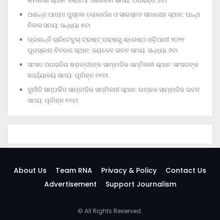
କର୍ମଶାଳା ସ୍ଥାନ: ଲୋହିଆ ଏକାଡେମି ସମୟ: ଅପରାହ୍‌ଣ ୪ଟା
ଅଶାନ୍ତ ଆତ୍ମା ପୁସ୍ତକ ଲୋକାର୍ପଣ ଓ ସାରସ୍ବତ ସମାରୋହ ସ୍ଥାନ: ପାନ୍ଥ
ନିବାସ ସମୟ: ସନ୍ଧ୍ୟା ୫ଟା
ପ୍ରଶାନ୍ତି ଚାରିଟେବୁଲ୍‌ ଟ୍ରଷ୍ଟ୍‌ ପକ୍ଷରୁ ଶ୍ରେଷ୍ଠ ଓଡ଼ିଆଣୀ ୨୦୨୨
ପୁରସ୍କାର ବିତରଣ ସ୍ଥାନ: ଜୟଦେବ ଭବନ ସମୟ: ସନ୍ଧ୍ୟା ୬ଟା
ସାଂସଦ ଅପରାଜିତା ଷଡ଼ଙ୍ଗୀଙ୍କ ସାମ୍ବାଦିକ ସମ୍ମିଳନୀ ସ୍ଥାନ: ସାଂସଦଙ୍କ
କାର୍ଯ୍ୟାଳୟ ସମୟ: ପୂର୍ବାହ୍ନ ୧୧ଟା
ଦୁର୍ନୀତି ସମ୍ପର୍କିତ ସାମ୍ବାଦିକ ସମ୍ମିଳନୀ ସ୍ଥାନ: ଉତ୍କଳ ସାମ୍ବାଦିକ ଭବନ
ସମୟ: ପୂର୍ବାହ୍ନ ୧୧ଟା
About Us
Team RNA
Privacy & Policy
Contact Us
Advertisement
Support Journalism
© All Rights Reserved.