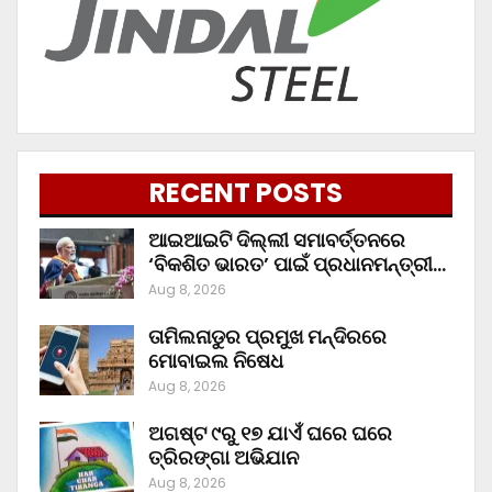
RECENT POSTS
ଆଇଆଇଟି ଦିଲ୍ଲୀ ସମାବର୍ତ୍ତନରେ
‘ବିକଶିତ ଭାରତ’ ପାଇଁ ପ୍ରଧାନମନ୍ତ୍ରୀ…
Aug 8, 2026
ତାମିଲନାଡୁର ପ୍ରମୁଖ ମନ୍ଦିରରେ
ମୋବାଇଲ ନିଷେଧ
Aug 8, 2026
ଅଗଷ୍ଟ ୯ରୁ ୧୭ ଯାଏଁ ଘରେ ଘରେ
ତ୍ରିରଙ୍ଗା ଅଭିଯାନ
Aug 8, 2026