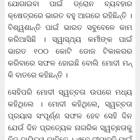
ଯୋଗାଇବା ପାଇଁ ଡ୍ରୋନ ବ୍ୟବହାର
କ୍ଷେତ୍ରରେ ଭାରତ ବହୁ ଆଗରେ ରହିଛିନ୍ତି ।
ବିଶ୍ୱଶାନ୍ତି ପାଇଁ ଭାରତ ସବୁବେଳେ କାମ
କରିଆସିଛି । ସ୍ୱାସ୍ଥ୍ୟ କର୍ମୀଙ୍କ ପାଇଁ
ଭାରତ ୧୦୦ କୋଟି ଡୋଜ ଟିକାକରର
କରିବାରେ ସଫଳ ହୋଇଛି ବୋଲି ମୋଦୀ ମନ୍
କି ବାତରେ କହିଛନ୍ତି ।
ସେହିପରି ମୋଦୀ ସ୍ୱଚ୍ଚତା ଉପରେ ମଧ୍ୟ
କହିଥିଲେ । ମୋଦୀ କହିଥିଲେ, ସ୍ୱଚ୍ଚତା
ପ୍ରୟାସ ସଂପୂର୍ଣ୍ଣ ସଫଳ ହେବ ସେହି ଦିନ
ଯେଉଁ ଦିନ ପ୍ରତ୍ୟେକ ନାଗରିକ ସ୍ୱଚ୍ଛତାକୁ
ନିଜ ଦାୟିତ୍ୱ ଭାବିବେ । ଏବେ ଦୀପାବଳି ପାଇଁ