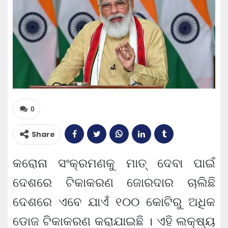
0
Share
କରୋନା ସଂକ୍ରମଣକୁ ମାତ୍ ଦେବା ପାଇଁ
ଦେଶରେ ଟିକାକରଣ ଜୋରଦାର ଚାଲିଛି
ଦେଶରେ ଏବେ ଯାଏଁ ୧୦୦ କୋଟିରୁ ଅଧିକ
ଡୋଜ ଟିକାକରଣ କରାଯାଇଛି । ଏହି ଲକ୍ଷ୍ୟ