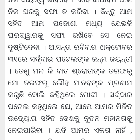
ନିଜ ଘରକୁ ସଫା ତ କରିବା । କିନ୍ତୁ ଆମ
ସହିତ ଆମ ପଡୋଶୀ ମଧ୍ୟ ଯେଭଳି
ଘରଦ୍ୱାରକୁ ସଫା ରଖିବେ ସେ ନେଇ
ଦୃଷ୍ଟିଦେବା । ଆସନ୍ତା ରବିବାର ଅକ୍ଟୋବର
୩୧ରେ ସର୍ଦ୍ଦାର ପଟେଲଙ୍କ ଜନ୍ମ ଜୟନ୍ତୀ
। ତେଣୁ ମନ କି ବାତ ଶ୍ରୋତାଙ୍କ ତରଫରୁ
ମୋ ତରଫରୁ ଲୌହ ମାନବଙ୍କ ପ୍ରଣାମ
କରୁଛି ବୋଲି କହିଥିଲେ ମୋଦୀ । ସର୍ଦ୍ଦାର
ପଟେଲ କହୁଥିଲେ ଯେ, ଆମେ ଆମର ମିଳିତ
ଉଦ୍ୟୋଗ ସହିତ ଦେଶକୁ ନୂତନ ମହାନତାକୁ
ନେଇପାରିବା । ଯଦି ଆମର ଏକତା ନାହିଁ ,