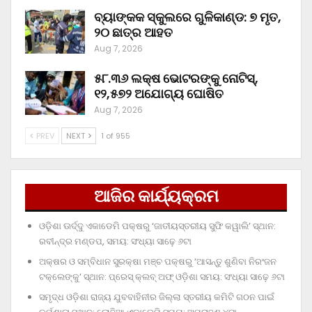
ବ୍ୟାଙ୍କକ ସ୍କୁଲରେ ଗୁଳିକାଣ୍ଡ: ୭ ମୃତ,
୨୦ ଛାତ୍ର ଆହତ
Aug 7, 2026
୫୮.୩୬ ଲକ୍ଷ ଭୋଟରଙ୍କୁ ନୋଟିସ୍‌,
୧୨,୫୭୨ ଅଯୋଗ୍ୟ ଘୋଷିତ
Aug 7, 2026
PREV
NEXT
1 of 955
ଆଜିର କାର୍ଯ୍ୟକ୍ରମ
ଓଡ଼ିଶା ଊର୍ଦ୍ଦୁ ଏକାଡେମି ପକ୍ଷରୁ ‘ଜାତୀୟସ୍ତରୀୟ ସୁଫି କୱାଲି’ ସ୍ଥାନ:
ରବୀନ୍ଦ୍ର ମଣ୍ଡପ, ସମୟ: ସଂଧ୍ୟା ସାଢ଼େ ୬ଟା
ଅକ୍ଷର ଓ ସମ୍ବିଧାନ ସୁରକ୍ଷା ମଞ୍ଚ ପକ୍ଷରୁ ‘ଆସନ୍ତୁ ଶୁଣିବା ନିରଂଜନ
ଟକ୍‌ଲେଙ୍କୁ’ ସ୍ଥାନ: ପ୍ରେସ୍‌ କ୍ଲବ୍‌ ଅଫ୍‌ ଓଡ଼ିଶା ସମୟ: ସଂଧ୍ୟା ସାଢ଼େ ୬ଟା
ସମୃଦ୍ଧ ଓଡ଼ିଶା ରାଜ୍ୟ ଯୁବବାହିନୀର ଜିଲ୍ଲା ସ୍ତରୀୟ କମିଟି ଗଠନ ପାଇଁ