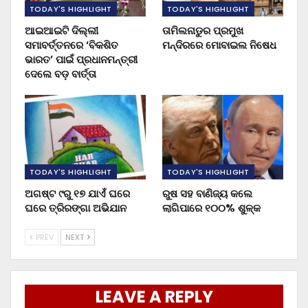
TODAY'S HIGHLIGHT
TODAY'S HIGHLIGHT
ଆଇଆଇଟି ଦିଲ୍ଲୀ
ତାମିଲନାଡୁର ପ୍ରମୁଖ
ସମାବର୍ତ୍ତନରେ ‘ବିକଶିତ
ମନ୍ଦିରରେ ମୋବାଇଲ ନିଷେଧ
ଭାରତ’ ପାଇଁ ପ୍ରଧାନମନ୍ତ୍ରୀ
ଦେଲେ ବଡ଼ ବାର୍ତ୍ତା
TODAY'S HIGHLIGHT
TODAY'S HIGHLIGHT
ଅଗଷ୍ଟ ୯ରୁ ୧୭ ଯାଏଁ ଘରେ
ରୁଷ ସହ ବାଣିଜ୍ୟ କଲେ
ଘରେ ତ୍ରିରଙ୍ଗା ଅଭିଯାନ
ଲାଗିପାରେ ୧୦୦% ଶୁଳ୍କ
PREV
NEXT
LEAVE A REPLY