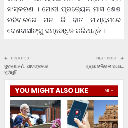
ସଂସ୍କରଣ । ମୋଦୀ ପ୍ରତ୍ୟେକ ମାସ ଶେଷ
ରବିବାରରେ ମନ କି ବାତ ମାଧ୍ୟମରେ
ଦେଶବାସୀଙ୍କୁ ସମ୍ବୋଧିତ କରିଥାନ୍ତି ।
PREV POST
NEXT POST
ସୁରକ୍ଷାକର୍ମୀ-ଆତଙ୍କବାଦୀ
ସ୍ତ୍ରୀ ଚାଲିଗଲା ପରେ…
ମୁହାଁମୁହିଁ
YOU MIGHT ALSO LIKE
All