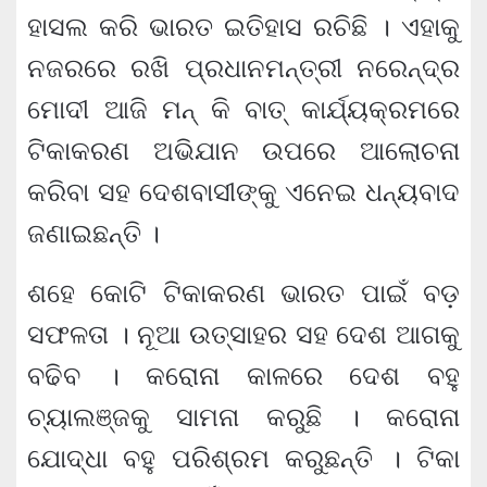
ହାସଲ କରି ଭାରତ ଇତିହାସ ରଚିଛି । ଏହାକୁ
ନଜରରେ ରଖି ପ୍ରଧାନମନ୍ତ୍ରୀ ନରେନ୍ଦ୍ର
ମୋଦୀ ଆଜି ମନ୍ କି ବାତ୍ କାର୍ଯ୍ୟକ୍ରମରେ
ଟିକାକରଣ ଅଭିଯାନ ଉପରେ ଆଲୋଚନା
କରିବା ସହ ଦେଶବାସୀଙ୍କୁ ଏନେଇ ଧନ୍ୟବାଦ
ଜଣାଇଛନ୍ତି ।
ଶହେ କୋଟି ଟିକାକରଣ ଭାରତ ପାଇଁ ବଡ଼
ସଫଳତା । ନୂଆ ଉତ୍ସାହର ସହ ଦେଶ ଆଗକୁ
ବଢିବ । କରୋନା କାଳରେ ଦେଶ ବହୁ
ଚ୍ୟାଲଞ୍ଜକୁ ସାମନା କରୁଛି । କରୋନା
ଯୋଦ୍ଧା ବହୁ ପରିଶ୍ରମ କରୁଛନ୍ତି । ଟିକା