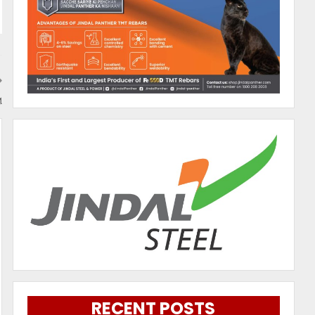
ା
RECENT POSTS