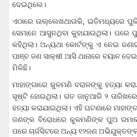
ଦେଇଥିଲେ।
ଏଠାରେ ଉଲ୍ଲେଖଥାଉକି, ଇତିମଧ୍ୟରେ ପୁଲିସ
ସେମାନେ ଆସୁନଥିବା କୁହାଯାଉଥିଲା। ପରେ ପୁଲ
କହିଥିଲା। ଅନ୍ୟଥା କୋର୍ଟଙ୍କୁ ଏ ନେଇ ଜ
ପାଞ୍ଚ ଜଣ ସାକ୍ଷୀ ଆସି ଥାନାରେ ବୟାନ ଦେଇଛ
ମିଳିଛି।
ମାହାଙ୍ଗାରେ କୁଳମଣି ବରାଳଙ୍କୁ ହତ୍ୟା କର
ସୃଷ୍ଟି ହୋଇଥିଲା। ଗତ ଜାନୁଆରି ୨ ତାରିଖରେ
ହତ୍ୟା କରାଯାଇଥିଲା। ଏହି ଘଟଣାରେ ମାହାଙ୍ଗ
ଜଣଙ୍କ ବିରୋଧରେ କୁଳମଣିଙ୍କ ପୁଅ ରମା
ପରେ ଚାର୍ଜସିଟରେ ଅନ୍ୟ ୧୨ଜଣ ଅଭିଯୁକ୍ତଙ୍କ 