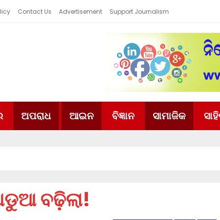
licy
Contact Us
Advertisement
Support Journalism
ର
ଅପରାଧ
ଆଇନ
ବିଜ୍ଞାନ
ସାମାଜିକ
ସାହ
ଡୁଆ ବଢ଼ିଲା!