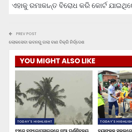
ଏହାକୁ ରମାକାନ୍ତ ବିରୋଧ କରି କୋର୍ଟ ଯାଇଥି
PREV POST
ଲୋକସେବା ଭବନରୁ ଗଲା ବାଣ ବିକ୍ରି ନିର୍ଦ୍ଦେଶ
YOU MIGHT ALSO LIKE
TODAY'S HIGHLIGHT
TODAY'S HIGHLIG
୧୨ରେ ବଙ୍ଗୋପସାଗରରେ ନୂଆ ଘୂର୍ଣ୍ଣିବଳୟ
ବ୍ୟାଙ୍କକ ସ୍କୁଲରେ 