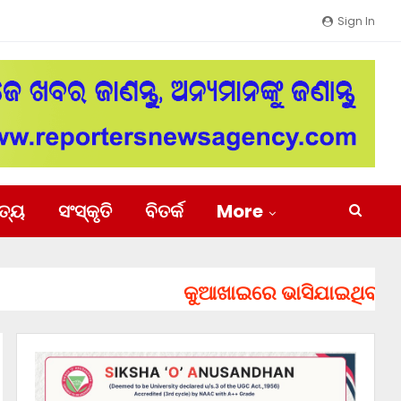
Sign In
ିତ୍ୟ
ସଂସ୍କୃତି
ବିତର୍କ
More
କୁଆଖାଇରେ ଭାସିଯାଇଥିବା ୨ ଯୁବ