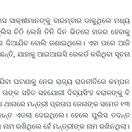
 ସାକ୍ଷୀମାନଙ୍କୁ ବାରମ୍ବାର ଡାକୁଥିଲେ ମଧ୍ୟ
ିସ ଚିଠି ଲେଖି ତିନି ଦିନ ଭିତରେ ହାଜର ହେବାକୁ
ଣାଇ ଦିଆଯିବ ବୋଲି ଜଣାଇଥିଲେ। ଏହା ପରେ ଆଜି
ନ୍ତି, ଯାହାକୁ ଆଇଆଇସି ରେକର୍ଡ କରିଥିବା ସୂଚନା
ାଯିବା ଘଟଣାକୁ ନେଇ ରାଜ୍ୟ ରାଜନୀତିରେ କମ୍ପନ
 ତାଙ୍କ ସହିତ ସହଯୋଗୀ ଦିବ୍ୟସିଂହ ବରାଳଙ୍କୁ ବି
ା ଥାନାରେ ମନ୍ତ୍ରୀ ପ୍ରତାପ ଜେନାଙ୍କ ସମେତ ୧୩
କାନ୍ତ ଏତଲା ଦେଇଥିଲେ। ହେଲେ ପୁଲିସ ତଦନ୍ତ
ନାମ ରଖିଥିଲେ ହେଁ ମନ୍ତ୍ରୀଙ୍କ ନାମ ରଖିନଥିଲା।