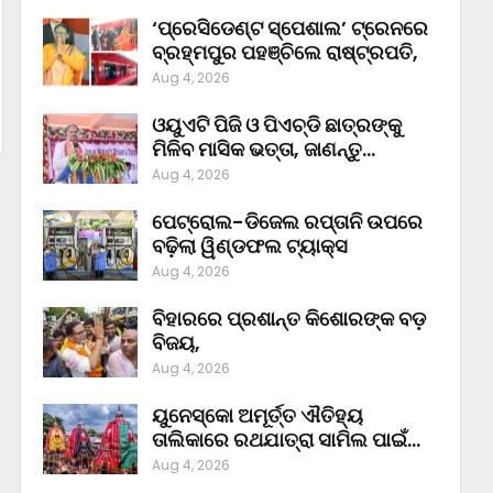
‘ପ୍ରେସିଡେଣ୍ଟ ସ୍ପେଶାଲ’ ଟ୍ରେନରେ
ବ୍ରହ୍ମପୁର ପହଞ୍ଚିଲେ ରାଷ୍ଟ୍ରପତି,
Aug 4, 2026
ଓୟୁଏଟି ପିଜି ଓ ପିଏଚ୍‌ଡି ଛାତ୍ରଙ୍କୁ
ମିଳିବ ମାସିକ ଭତ୍ତା, ଜାଣନ୍ତୁ…
Aug 4, 2026
ପେଟ୍ରୋଲ-ଡିଜେଲ ରପ୍ତାନି ଉପରେ
ବଢ଼ିଲା ୱିଣ୍ଡଫଲ ଟ୍ୟାକ୍ସ
Aug 4, 2026
ବିହାରରେ ପ୍ରଶାନ୍ତ କିଶୋରଙ୍କ ବଡ଼
ବିଜୟ,
Aug 4, 2026
ୟୁନେସ୍କୋ ଅମୂର୍ତ୍ତ ଐତିହ୍ୟ
ତାଲିକାରେ ରଥଯାତ୍ରା ସାମିଲ ପାଇଁ…
Aug 4, 2026