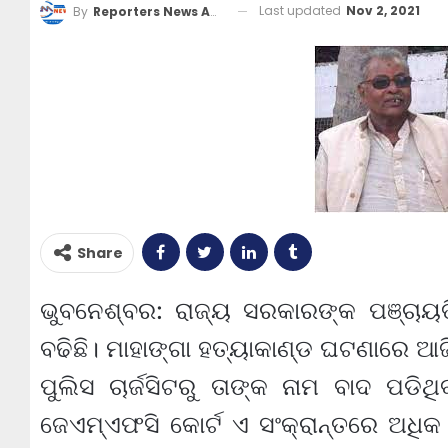
Last updated
Nov 2, 2021
By
Reporters News Agency
Share
ଭୁବନେଶ୍ବର: ରାଜ୍ୟ ସରକାରଙ୍କ ପଞ୍ଚାୟତ
ବଢିଛି। ମାହାଙ୍ଗା ହତ୍ୟାକାଣ୍ଡ ଘଟଣାରେ ଆଜ
ପୁଲିସ ଚାର୍ଜସିଟରୁ ତାଙ୍କ ନାମ ବାଦ ପଡି
ଜେଏମ୍ଏଫସି କୋର୍ଟ ଏ ସଂକ୍ରାନ୍ତରେ ଅଧିକ ତ