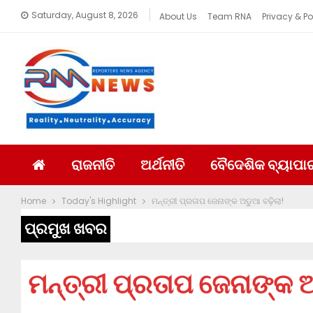
Saturday, August 8, 2026
About Us
Team RNA
Privacy & Po
ରାଜନୀତି
ଅର୍ଥନୀତି
ବୈଦେଶିକ ବ୍ୟାପା
Home
Today's Highlight
ମନ୍ତ୍ରୀ ପ୍ରତାପ ଜେନାଙ୍କ ଅଡୁଆ ବଢ଼ିଲା!
ପ୍ରମୁଖ ଖବର
ମନ୍ତ୍ରୀ ପ୍ରତାପ ଜେନାଙ୍କ ଅ