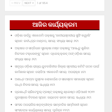
PREV
NEXT
1 of 954
ଆଜିର କାର୍ଯ୍ୟକ୍ରମ
ଓଡ଼ିଶା ଊର୍ଦ୍ଦୁ ଏକାଡେମି ପକ୍ଷରୁ ‘ଜାତୀୟସ୍ତରୀୟ ସୁଫି କୱାଲି’
ସ୍ଥାନ: ରବୀନ୍ଦ୍ର ମଣ୍ଡପ, ସମୟ: ସଂଧ୍ୟା ସାଢ଼େ ୬ଟା
ଅକ୍ଷର ଓ ସମ୍ବିଧାନ ସୁରକ୍ଷା ମଞ୍ଚ ପକ୍ଷରୁ ‘ଆସନ୍ତୁ ଶୁଣିବା
ନିରଂଜନ ଟକ୍‌ଲେଙ୍କୁ’ ସ୍ଥାନ: ପ୍ରେସ୍‌ କ୍ଲବ୍‌ ଅଫ୍‌ ଓଡ଼ିଶା ସମୟ:
ସଂଧ୍ୟା ସାଢ଼େ ୬ଟା
ସମୃଦ୍ଧ ଓଡ଼ିଶା ରାଜ୍ୟ ଯୁବବାହିନୀର ଜିଲ୍ଲା ସ୍ତରୀୟ କମିଟି ଗଠନ ପାଇଁ
କର୍ମଶାଳା ସ୍ଥାନ: ଲୋହିଆ ଏକାଡେମି ସମୟ: ଅପରାହ୍‌ଣ ୪ଟା
ଅଶାନ୍ତ ଆତ୍ମା ପୁସ୍ତକ ଲୋକାର୍ପଣ ଓ ସାରସ୍ବତ ସମାରୋହ ସ୍ଥାନ:
ପାନ୍ଥ ନିବାସ ସମୟ: ସନ୍ଧ୍ୟା ୫ଟା
ପ୍ରଶାନ୍ତି ଚାରିଟେବୁଲ୍‌ ଟ୍ରଷ୍ଟ୍‌ ପକ୍ଷରୁ ଶ୍ରେଷ୍ଠ ଓଡ଼ିଆଣୀ ୨୦୨୨
ପୁରସ୍କାର ବିତରଣ ସ୍ଥାନ: ଜୟଦେବ ଭବନ ସମୟ: ସନ୍ଧ୍ୟା ୬ଟା
ସାଂସଦ ଅପରାଜିତା ଷଡ଼ଙ୍ଗୀଙ୍କ ସାମ୍ବାଦିକ ସମ୍ମିଳନୀ ସ୍ଥାନ:
ସାଂସଦଙ୍କ କାର୍ଯ୍ୟାଳୟ ସମୟ: ପୂର୍ବାହ୍ନ ୧୧ଟା