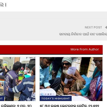
ଲେ।
NEXT POST
ସମବାୟ ନିର୍ବାଚନ ପାଇଁ ବାଟ ଖୋଲିଲ
More From Author
HT
TODAY'S HIGHLIGHT
ଗୁଳିକାଣ୍ଡ: ୭ ମୃତ, ୨୦
୫୮.୩୬ ଲକ୍ଷ ଭୋଟରଙ୍କୁ ନୋଟିସ୍‌, ୧୨,୫୭୨