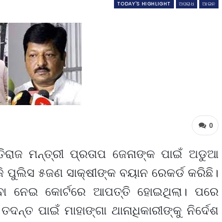
TODAY'S HIGHLIGHT
ଅପରାଧ
ଆଇନ
0
ିରାଜ ମନ୍ତ୍ରୀ ପ୍ରତାପ ଜେନାଙ୍କ ପାଇଁ ଅଡୁଆ
ି ପୁଲିସ ୫ଜଣ ସାକ୍ଷୀଙ୍କ ବୟାନ ରେକର୍ଡ କରିଛି।
ଥିବା ନେଇ କୋର୍ଟରେ ଆପତ୍ତି ହୋଇଥିଲା। ପରେ
ଦନ୍ତ ପାଇଁ ମାହାଙ୍ଗା ଥାନାଧିକାରୀଙ୍କୁ ନିର୍ଦେଶ