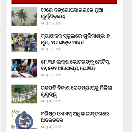
୧୨ରେ ବଙ୍ଗୋପସାଗରରେ ନୂଆ
ଘୂର୍ଣ୍ଣିବଳୟ
Aug 7, 2026
ବ୍ୟାଙ୍କକ ସ୍କୁଲରେ ଗୁଳିକାଣ୍ଡ: ୭
ମୃତ, ୨୦ ଛାତ୍ର ଆହତ
Aug 7, 2026
୫୮.୩୬ ଲକ୍ଷ ଭୋଟରଙ୍କୁ ନୋଟିସ୍‌,
୧୨,୫୭୨ ଅଯୋଗ୍ୟ ଘୋଷିତ
Aug 7, 2026
ଗଜପତି ବିକାଶ ରୋଡମ୍ୟାପ୍‌କୁ ମିଳିଲା
ଗୁରୁତ୍ୱ
Aug 4, 2026
ବରିଷ୍ଠ ଓଏଏସ୍‌ ଅଧିକାରୀସ୍ତରରେ
ଅଦଳବଦଳ
Aug 4, 2026