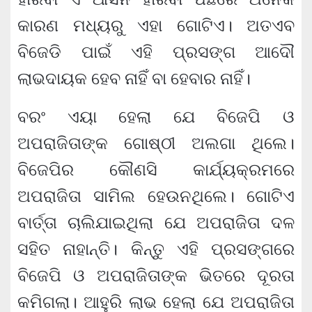
କାରଣ ମଧ୍ୟରୁ ଏହା ଗୋଟିଏ। ଅତଏବ
ବିଜେଡି ପାଇଁ ଏହି ପ୍ରସଙ୍ଗ ଆଦୌ
ଲାଭଦାୟକ ହେବ ନାହିଁ ବା ହେବାର ନାହିଁ।
ବରଂ ଏୟା ହେଲା ଯେ ବିଜେପି ଓ
ଅପରାଜିତାଙ୍କ ଗୋଷ୍ଠୀ ଅଲଗା ଥିଲେ।
ବିଜେପିର କୌଣସି କାର୍ଯ୍ୟକ୍ରମରେ
ଅପରାଜିତା ସାମିଲ ହେଉନଥିଲେ। ଗୋଟିଏ
ବାର୍ତ୍ତା ଚାଲିଯାଇଥିଲା ଯେ ଅପରାଜିତା ଦଳ
ସହିତ ନାହାନ୍ତି। କିନ୍ତୁ ଏହି ପ୍ରସଙ୍ଗରେ
ବିଜେପି ଓ ଅପରାଜିତାଙ୍କ ଭିତରେ ଦୂରତା
କମିଗଲା। ଆହୁରି ଲାଭ ହେଲା ଯେ ଅପରାଜିତା