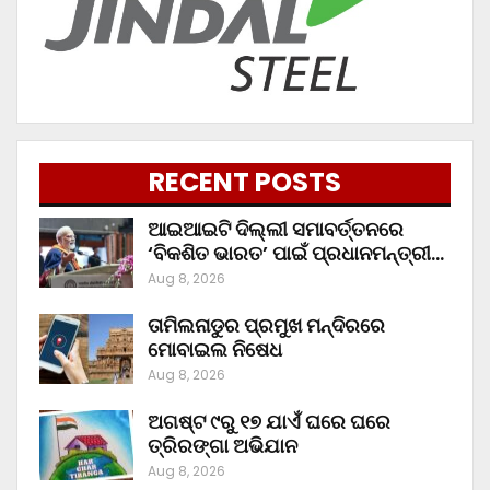
RECENT POSTS
ଆଇଆଇଟି ଦିଲ୍ଲୀ ସମାବର୍ତ୍ତନରେ
‘ବିକଶିତ ଭାରତ’ ପାଇଁ ପ୍ରଧାନମନ୍ତ୍ରୀ…
Aug 8, 2026
ତାମିଲନାଡୁର ପ୍ରମୁଖ ମନ୍ଦିରରେ
ମୋବାଇଲ ନିଷେଧ
Aug 8, 2026
ଅଗଷ୍ଟ ୯ରୁ ୧୭ ଯାଏଁ ଘରେ ଘରେ
ତ୍ରିରଙ୍ଗା ଅଭିଯାନ
Aug 8, 2026