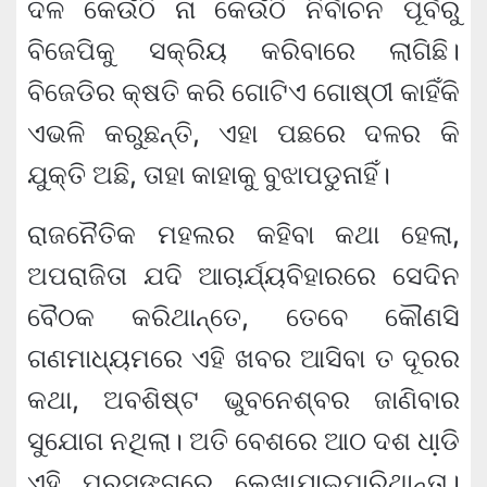
ଦଳ କେଉଁଠି ନା କେଉଁଠି ନିର୍ବାଚନ ପୂର୍ବରୁ
ବିଜେପିକୁ ସକ୍ରିୟ କରିବାରେ ଲାଗିଛି।
ବିଜେଡିର କ୍ଷତି କରି ଗୋଟିଏ ଗୋଷ୍ଠୀ କାହିଁକି
ଏଭଳି କରୁଛନ୍ତି, ଏହା ପଛରେ ଦଳର କି
ଯୁକ୍ତି ଅଛି, ତାହା କାହାକୁ ବୁଝାପଡୁନାହିଁ।
ରାଜନୈତିକ ମହଲର କହିବା କଥା ହେଲା,
ଅପରାଜିତା ଯଦି ଆଚାର୍ଯ୍ୟବିହାରରେ ସେଦିନ
ବୈଠକ କରିଥାନ୍ତେ, ତେବେ କୌଣସି
ଗଣମାଧ୍ୟମରେ ଏହି ଖବର ଆସିବା ତ ଦୂରର
କଥା, ଅବଶିଷ୍ଟ ଭୁବନେଶ୍ବର ଜାଣିବାର
ସୁଯୋଗ ନଥିଲା। ଅତି ବେଶରେ ଆଠ ଦଶ ଧା଼ଡି
ଏହି ପ୍ରସଙ୍ଗରେ ଲେଖାଯାଇପାରିଥାନ୍ତା।