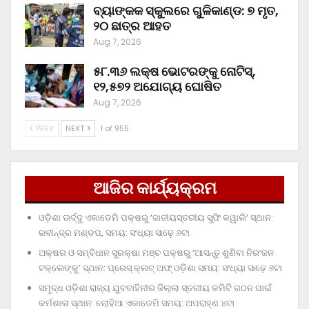
ବ୍ୟାଙ୍କକ ସ୍କୁଲରେ ଗୁଳିକାଣ୍ଡ: ୭ ମୃତ,
୨୦ ଛାତ୍ର ଆହତ
Aug 7, 2026
୫୮.୩୬ ଲକ୍ଷ ଭୋଟରଙ୍କୁ ନୋଟିସ୍‌,
୧୨,୫୭୨ ଅଯୋଗ୍ୟ ଘୋଷିତ
Aug 7, 2026
PREV
NEXT
1 of 955
ଆଜିର କାର୍ଯ୍ୟକ୍ରମ
ଓଡ଼ିଶା ଊର୍ଦ୍ଦୁ ଏକାଡେମି ପକ୍ଷରୁ ‘ଜାତୀୟସ୍ତରୀୟ ସୁଫି କୱାଲି’ ସ୍ଥାନ:
ରବୀନ୍ଦ୍ର ମଣ୍ଡପ, ସମୟ: ସଂଧ୍ୟା ସାଢ଼େ ୬ଟା
ଅକ୍ଷର ଓ ସମ୍ବିଧାନ ସୁରକ୍ଷା ମଞ୍ଚ ପକ୍ଷରୁ ‘ଆସନ୍ତୁ ଶୁଣିବା ନିରଂଜନ
ଟକ୍‌ଲେଙ୍କୁ’ ସ୍ଥାନ: ପ୍ରେସ୍‌ କ୍ଲବ୍‌ ଅଫ୍‌ ଓଡ଼ିଶା ସମୟ: ସଂଧ୍ୟା ସାଢ଼େ ୬ଟା
ସମୃଦ୍ଧ ଓଡ଼ିଶା ରାଜ୍ୟ ଯୁବବାହିନୀର ଜିଲ୍ଲା ସ୍ତରୀୟ କମିଟି ଗଠନ ପାଇଁ
କର୍ମଶାଳା ସ୍ଥାନ: ଲୋହିଆ ଏକାଡେମି ସମୟ: ଅପରାହ୍‌ଣ ୪ଟା