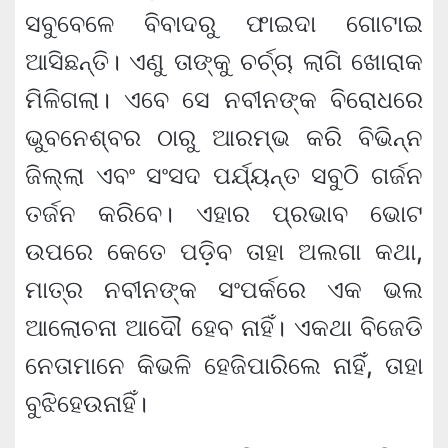
ସବୁବେଳେ ବିବାଦରୁ ଫାଇଦା ଗୋଟାଇ
ଆସିଛନ୍ତି। ଏଣୁ ତାଙ୍କୁ ଚର୍ଚ୍ଚା ଲାଗି ଖୋରାକ
ମିଳିଗଲା। ଏବେ ସେ ନବୀନଙ୍କ ବିରୋଧରେ
ଭୁବନେଶ୍ବର ଠାରୁ ଆରମ୍ଭ କରି ବିଭିନ୍ନ
ଜିଲ୍ଲା ଏବଂ ସଂସଦ ପର୍ଯ୍ୟନ୍ତ ସବୁଠି ଗର୍ଜନ
ତର୍ଜନ କରିବେ। ଏହାର ପ୍ରଭାବ ଭୋଟ
ଉପରେ କେତେ ପଡ଼ିବ ତାହା ଅଲଗା କଥା,
ମାତ୍ର ନବୀନଙ୍କ ସଂପର୍କରେ ଏକ ଭଲ
ଆଲୋଚନା ଆଦୌ ହେବ ନାହିଁ। ଏକଥା ବିଜେଡି
ନେତାମାନେ କିଭଳି ହେଜିପାରିଲେ ନାହିଁ, ତାହା
ବୁଝିହେଉନାହିଁ।