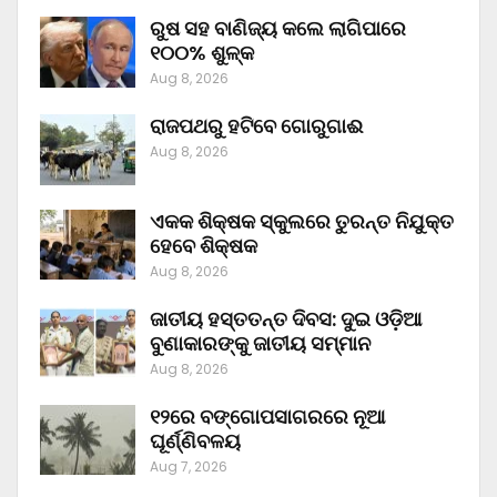
ରୁଷ ସହ ବାଣିଜ୍ୟ କଲେ ଲାଗିପାରେ
୧୦୦% ଶୁଳ୍କ
Aug 8, 2026
ରାଜପଥରୁ ହଟିବେ ଗୋରୁଗାଈ
Aug 8, 2026
ଏକକ ଶିକ୍ଷକ ସ୍କୁଲରେ ତୁରନ୍ତ ନିଯୁକ୍ତ
ହେବେ ଶିକ୍ଷକ
Aug 8, 2026
ଜାତୀୟ ହସ୍ତତନ୍ତ ଦିବସ: ଦୁଇ ଓଡ଼ିଆ
ବୁଣାକାରଙ୍କୁ ଜାତୀୟ ସମ୍ମାନ
Aug 8, 2026
୧୨ରେ ବଙ୍ଗୋପସାଗରରେ ନୂଆ
ଘୂର୍ଣ୍ଣିବଳୟ
Aug 7, 2026