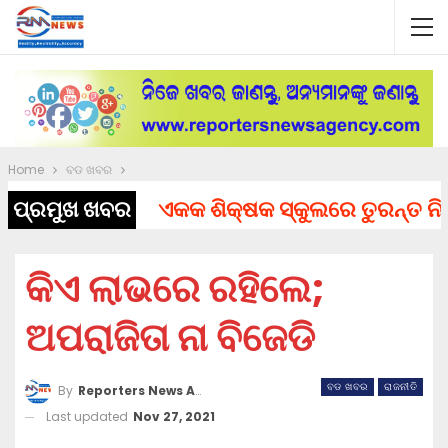
Home
ବଡ ଖବର
ପ୍ରମୁଖ ଖବର
ଏକକ ଶିକ୍ଷକ ସ୍କୁଲରେ ତୁରନ୍ତ ନିଯୁକ୍ତ
କିଏ ଲାଭରେ ରହିଲେ;
ଅପରାଜିତା ନା ବିଜେଡି
ବଡ ଖବର
ରାଜନୀତି
By
Reporters News Agency
Last updated
Nov 27, 2021