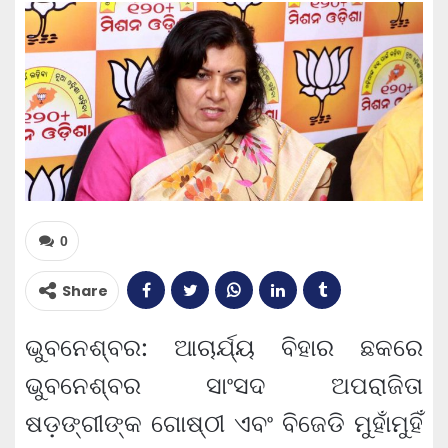
0
Share
ଭୁବନେଶ୍ବର: ଆଚାର୍ଯ୍ୟ ବିହାର ଛକରେ
ଭୁବନେଶ୍ବର ସାଂସଦ ଅପରାଜିତା
ଷଡ଼ଙ୍ଗୀଙ୍କ ଗୋଷ୍ଠୀ ଏବଂ ବିଜେଡି ମୁହାଁମୁହିଁ