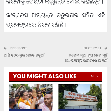
କରିବାକୁ ଚେଷ୍ଟା କରୁଛନ୍ତି ବୋଲି କହିଛନ୍ତି।
କଂଗ୍ରେସ ଅତ୍ୟନ୍ତ ଚତୁରତାର ସହିତ ଏହି
ପ୍ରସଙ୍ଗରେ ନିରବ ରହିଛି।
PREV POST
NEXT POST
ଆଜି ବଡ଼ଠାକୁର ହେବେ ପଢୁଆଁ
କରୋନା ନୂଆ ରୂପ ନେଇ ମୁହଁ
ଖୋଲିଲା‘ହୁ’; ଭାରତରେ ଆଲର୍ଟ
YOU MIGHT ALSO LIKE
All