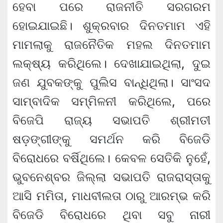
ହେବା ପରେ ରାଜନୀତି ସରଗରମ
ହୋଇଯାଇଛି। ଶୁକ୍ରବାର ଦିନତମାମ ଏହି
ମାମଲାକୁ ରାଜନୈତିକ ମହଲ ଦିନତମାମ
ଲକ୍ଷ୍ୟ କରିଥିଲେ। ଦେଖାଯାଇଥିଲା, ଦୁଇ
ଜଣ ଯୁବକଙ୍କୁ ପୁଲିସ ବାନ୍ଧିଥିଲା। ସାଂସଦ
ସାମ୍ବାଦିକ ସମ୍ମିଳନୀ କରିଥିଲେ, ପରେ
ବିଜେପି ରାଜ୍ୟ ସଭାପତି ଶ୍ରୀମତୀ
ଷଡ଼ଙ୍ଗୀଙ୍କୁ ସମର୍ଥନ କରି ବିଜେଡି
ବିରୋଧରେ ବର୍ଷିଥିଲେ। କେବଳ ସେତିକି ନୁହେଁ,
ଭୁବନେଶ୍ବର ଜିଲ୍ଲା ସଭାପତି ରାଜରାସ୍ତାକୁ
ଆସି ମମିତା, ମାଧବୀଲତା ଠାରୁ ଆରମ୍ଭ କରି
ବିଜେଡି ବିରୋଧରେ ଥିବା ସବୁ ନାରୀ