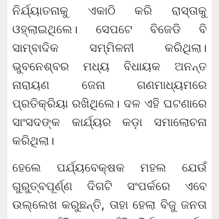
ନିର୍ଯ୍ୟାତନାକୁ ଏକାଠି କରି ରାସ୍ତାକୁ
ଓହ୍ଲାଇଥିଲେ। ସେପଟେ ବିଜେଡି ବି
ସାମ୍ବାଦିକ ସମ୍ମିଳନୀ କରିଥିଲା।
ଭୁବନେଶ୍ବର ମଧ୍ୟ ବିଧାୟକ ଅନନ୍ତ
ନାରାୟଣ ଜେନା ଗଣମାଧ୍ୟମରେ
ପ୍ରତିକ୍ରିୟା ରଖିଥିଲେ। ଦଳ ଏହି ଘଟଣାରେ
ସାଂସଦଙ୍କ କାର୍ଯ୍ୟର କଡ଼ା ସମାଲୋଚନା
କରିଥିଲା।
ହେଲେ ପର୍ଯ୍ୟବେକ୍ଷକ ମହଲ ଯେଉଁ
ଗୁରୁତ୍ବପୂର୍ଣ୍ଣ ଦିଗଟି ସଂପର୍କରେ ଏବେ
ଉଲ୍ଲେଖ କରୁଛନ୍ତି, ତାହା ହେଲା ବିଜୁ ଜନତା