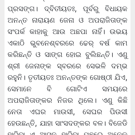
ପ୍ରସଙ୍ଗ। ଦ୍ବିତୀୟତଃ, ପୂର୍ବରୁ ବିଧାୟକ
ଅନନ୍ତ ନାରାୟଣ ଜେନା ଓ ଅପରାଜିତାଙ୍କ
ସଂପର୍କ କାହାକୁ ଆଉ ଅଛପା ନାହିଁ। ଉଭୟ
ଏକାଠି ଭୁବନେଶ୍ବରରେ ଢେର୍ ବର୍ଷ କାମ
କରିଛନ୍ତି ଓ ସାଙ୍ଗ ହୋଇ ବୁଲିଛନ୍ତି। ଏଣୁ
ଶ୍ରୀ ଜେନାଙ୍କ ସ୍ବରରେ ସେଭଳି ଦମ୍ଭ
ରହୁନି। ତୃତୀୟତଃ ଅନନ୍ତଙ୍କ ଗୋଷ୍ଠୀ ଯିଏ,
ସେମାନେ ବି ଗୋଟିଏ ସମୟରେ
ଅପରାଜିତାଙ୍କର ନିଜର ଥିଲେ। ଏଣୁ କିଛି
ନେତା ଏଘର ମାଉସୀ, ସେଘର ପିଉସୀ
ହେଉଛନ୍ତି, ଯାହା ସାଂସଦଙ୍କର ବଳ। ବିଜେଡି
ହାରିବା ଏ ଆସନ ହାରିବା ପଛରେ ଅନେକ