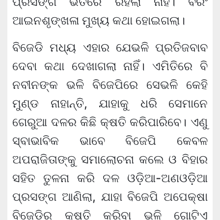
ପ୍ରସଙ୍ଗ ଭିତରେ ରହିଲା ନାହିଁ। ବରଂ
ଆଇନଶୃଙ୍ଖଳା ମୁଖ୍ୟ କଥା ହୋଇଗଲା।
ବିଜେଡି ମଧ୍ୟ ଏହାର ଯେଭଳି ପ୍ରତିଜବାବ
ଦେବା କଥା ଦେଖାଗଲା ନାହିଁ। ଏମିତିରେ ବି
ନବୀନଙ୍କ ଭଳି ବିଜେପିରେ ସେଭଳି କେହି
ମୁଣ୍ଡ ନାହାନ୍ତି, ଯାହାକୁ ଧରି ସେମାନେ
ଗେରୁଆ ଦଳର କିଛି କ୍ଷତି କରିପାରିବେ। ଏଣୁ
ସ୍ବାଭାବିକ ଭାବେ ବିଜେପି କେବଳ
ଅପରାଜିତାଙ୍କୁ ସମାଲୋଚନା କଲେ ଓ ବିହାର
ସହିତ ତୁଳନା କରି ଦଳ ଓଡ଼ିଆ-ଅଣଓଡ଼ିଆ
ପ୍ରସଙ୍ଗ ଆଣିଲା, ଯାହା ବିଜେପି ଅପେକ୍ଷା
ବିଜେଡିର କ୍ଷତି କରିବା ଭଳି ଗୋଟିଏ