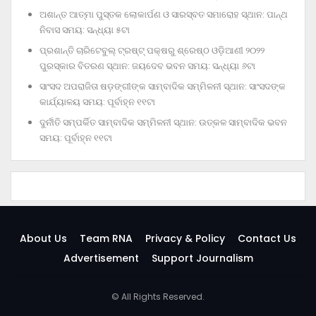
ଅଶାନ୍ତ ଆତ୍ମା ପୁସ୍ତକ ଲୋକାର୍ପଣ ଓ ସାରସ୍ବତ ସମାରୋହ ସ୍ଥାନ: ପାନ୍ଥ
ନିବାସ ସମୟ: ସନ୍ଧ୍ୟା ୫ଟା
ପ୍ରଶାନ୍ତି ଚାରିଟେବୁଲ୍‌ ଟ୍ରଷ୍ଟ୍‌ ପକ୍ଷରୁ ଶ୍ରେଷ୍ଠ ଓଡ଼ିଆଣୀ ୨୦୨୨
ପୁରସ୍କାର ବିତରଣ ସ୍ଥାନ: ଜୟଦେବ ଭବନ ସମୟ: ସନ୍ଧ୍ୟା ୬ଟା
ସାଂସଦ ଅପରାଜିତା ଷଡ଼ଙ୍ଗୀଙ୍କ ସାମ୍ବାଦିକ ସମ୍ମିଳନୀ ସ୍ଥାନ: ସାଂସଦଙ୍କ
କାର୍ଯ୍ୟାଳୟ ସମୟ: ପୂର୍ବାହ୍ନ ୧୧ଟା
ଦୁର୍ନୀତି ସମ୍ପର୍କିତ ସାମ୍ବାଦିକ ସମ୍ମିଳନୀ ସ୍ଥାନ: ଉତ୍କଳ ସାମ୍ବାଦିକ ଭବନ
ସମୟ: ପୂର୍ବାହ୍ନ ୧୧ଟା
About Us
Team RNA
Privacy & Policy
Contact Us
Advertisement
Support Journalism
© All Rights Reserved.