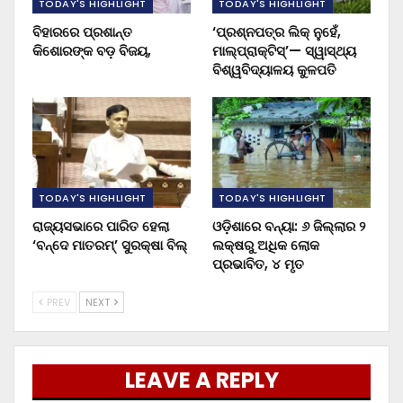
TODAY'S HIGHLIGHT
TODAY'S HIGHLIGHT
ବିହାରରେ ପ୍ରଶାନ୍ତ
‘ପ୍ରଶ୍ନପତ୍ର ଲିକ୍ ନୁହେଁ,
କିଶୋରଙ୍କ ବଡ଼ ବିଜୟ,
ମାଲ୍‌ପ୍ରାକ୍ଟିସ୍’— ସ୍ୱାସ୍ଥ୍ୟ
ବିଶ୍ୱବିଦ୍ୟାଳୟ କୁଳପତି
TODAY'S HIGHLIGHT
TODAY'S HIGHLIGHT
ରାଜ୍ୟସଭାରେ ପାରିତ ହେଲା
ଓଡ଼ିଶାରେ ବନ୍ୟା: ୬ ଜିଲ୍ଲାର ୨
‘ବନ୍ଦେ ମାତରମ୍’ ସୁରକ୍ଷା ବିଲ୍
ଲକ୍ଷରୁ ଅଧିକ ଲୋକ
ପ୍ରଭାବିତ, ୪ ମୃତ
PREV
NEXT
LEAVE A REPLY