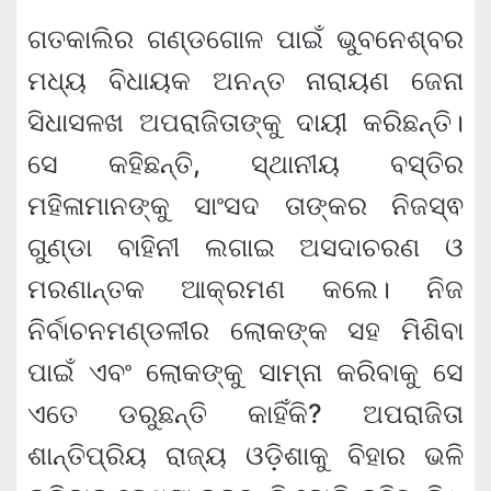
ଗତକାଲିର ଗଣ୍ଡଗୋଳ ପାଇଁ ଭୁବନେଶ୍ବର
ମଧ୍ୟ ବିଧାୟକ ଅନନ୍ତ ନାରାୟଣ ଜେନା
ସିଧାସଳଖ ଅପରାଜିତାଙ୍କୁ ଦାୟୀ କରିଛନ୍ତି।
ସେ କହିଛନ୍ତି, ସ୍ଥାନୀୟ ବସ୍ତିର
ମହିଳାମାନଙ୍କୁ ସାଂସଦ ତାଙ୍କର ନିଜସ୍ଵ
ଗୁଣ୍ଡା ବାହିନୀ ଲଗାଇ ଅସଦାଚରଣ ଓ
ମରଣାନ୍ତକ ଆକ୍ରମଣ କଲେ। ନିଜ
ନିର୍ବାଚନମଣ୍ଡଳୀର ଲୋକଙ୍କ ସହ ମିଶିବା
ପାଇଁ ଏବଂ ଲୋକଙ୍କୁ ସାମ୍ନା କରିବାକୁ ସେ
ଏତେ ଡରୁଛନ୍ତି କାହିଁକି? ଅପରାଜିତା
ଶାନ୍ତିପ୍ରିୟ ରାଜ୍ୟ ଓଡ଼ିଶାକୁ ବିହାର ଭଳି