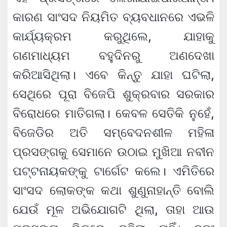
କାରଣ ସାଂସଦ ନିୟମିତ ବ୍ୟବଧାନରେ ଏଭଳି
କାର୍ଯ୍ୟକ୍ରମ କରୁଥିଲେ, ଯାହାକୁ
ଗଣମାଧ୍ୟମ ବହୁଦିନରୁ ଅଣଦେଖା
କରିଆସିଥିଲା। ଏବେ କିନ୍ତୁ ଯାହା ଘଟିଲା,
ସେଥିରେ ପୂରା ବିଜେପି ଶୁକ୍ରବାର ସରକାର
ବିରୋଧରେ ମାତିଗଲା। କେବଳ ସେତିକି ନୁହେଁ,
ବିଜେଡିର ଅତି ସମ୍ବେଦନଶୀଳ ମହିଳା
ପ୍ରସଙ୍ଗକୁ ସେମାନେ ଉଠାଇ ମୁଖିଆ ନବୀନ
ପଟ୍ଟନାୟକଙ୍କୁ ଟାର୍ଗେଟ କଲେ। ଏମିତିରେ
ସାଂସଦ ଲୋକଙ୍କ କଥା ଶୁଣୁନାହାନ୍ତି ବୋଲି
ଯେଉଁ ମୂଳ ଅଭିଯୋଗଟି ଥିଲା, ତାହା ଆଉ