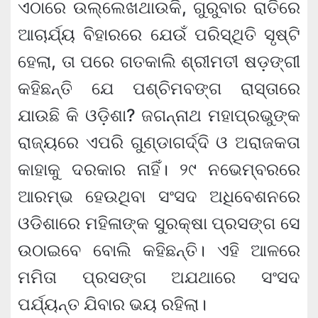
ଏଠାରେ ଉଲ୍ଲେଖଥାଉକି, ଗୁରୁବାର ରାତିରେ
ଆଚାର୍ଯ୍ୟ ବିହାରରେ ଯେଉଁ ପରିସ୍ଥିତି ସୃଷ୍ଟି
ହେଲା, ତା ପରେ ଗତକାଲି ଶ୍ରୀମତୀ ଷଡ଼ଙ୍ଗୀ
କହିଛନ୍ତି ଯେ ପଶ୍ଚିମବଙ୍ଗ ରାସ୍ତାରେ
ଯାଉଛି କି ଓଡ଼ିଶା? ଜଗନ୍ନାଥ ମହାପ୍ରଭୁଙ୍କ
ରାଜ୍ୟରେ ଏପରି ଗୁଣ୍ଡାଗର୍ଦ୍ଦି ଓ ଅରାଜକତା
କାହାକୁ ଦରକାର ନାହିଁ। ୨୯ ନଭେମ୍ବରରେ
ଆରମ୍ଭ ହେଉଥିବା ସଂସଦ ଅଧିବେଶନରେ
ଓଡିଶାରେ ମହିଳାଙ୍କ ସୁରକ୍ଷା ପ୍ରସଙ୍ଗ ସେ
ଉଠାଇବେ ବୋଲି କହିଛନ୍ତି। ଏହି ଆଳରେ
ମମିତା ପ୍ରସଙ୍ଗ ଅଯଥାରେ ସଂସଦ
ପର୍ଯ୍ୟନ୍ତ ଯିବାର ଭୟ ରହିଲା।