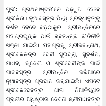
ପୁରୀ: ପ୍ରଥମାଷ୍ଟମୀରେ ପଢ଼ୁଆଁ ହେବେ
ଶ୍ରୀଜିଉ। ନୂଆବସ୍ତ୍ର ପିନ୍ଧି ଶ୍ରଦ୍ଧାଳୁଙ୍କୁ
ଦର୍ଶନ ଦେବେ ବଡ଼ଠାକୁର। ଶ୍ରୀମନ୍ଦିରରେ
ମହାପ୍ରଭୁଙ୍କ ପାଇଁ ସ୍ବତନ୍ତ୍ର ରୀତିନୀତି
ଖଞ୍ଜା ଯାଇଛି। ମହାପ୍ରଭୁ ଶ୍ରୀଜଗନ୍ନାଥ,
ଶ୍ରୀବଳଭଦ୍ର, ଦେବୀ ସୁଭଦ୍ରା, ସୁଦର୍ଶନ,
ମାଧବ, ଭୂଦେବୀ ଓ ଶ୍ରୀଦେବୀଙ୍କ ପାଇଁ
ପାଟବସ୍ତ୍ର ଶ୍ରୀମନ୍ଦିର ଜରିଆରେ
ନୂଆବସ୍ତ୍ର ପ୍ରଦାନ କରାଯାଇଛି। ଏପଟେ
ଶ୍ରୀବଳଦେବଙ୍କ ପାଇଁ ନିଆଳିସ୍ଥିତ
ପ୍ରାଚୀର ଅଧିଷ୍ଠାତା ଦେବତା ଶ୍ରୀମାଧବଙ୍କ