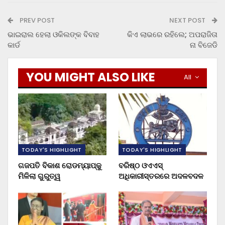
PREV POST
NEXT POST
ଭାଇରାଲ ହେଲା ଓକିଲଙ୍କ ବିବାହ
କିଏ ଲାଭରେ ରହିଲେ; ଅପରାଜିତା
କାର୍ଡ
ନା ବିଜେଡି
YOU MIGHT ALSO LIKE
All
TODAY'S HIGHLIGHT
TODAY'S HIGHLIGHT
ଗଜପତି ବିକାଶ ରୋଡମ୍ୟାପ୍‌କୁ
ବରିଷ୍ଠ ଓଏଏସ୍‌
ମିଳିଲା ଗୁରୁତ୍ୱ
ଅଧିକାରୀସ୍ତରରେ ଅଦଳବଦଳ