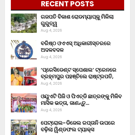
RECENT POSTS
ଗଜପତି ବିକାଶ ରୋଡମ୍ୟାପ୍‌କୁ ମିଳିଲା
ଗୁରୁତ୍ୱ
Aug 4, 2026
ବରିଷ୍ଠ ଓଏଏସ୍‌ ଅଧିକାରୀସ୍ତରରେ
ଅଦଳବଦଳ
Aug 4, 2026
‘ପ୍ରେସିଡେଣ୍ଟ ସ୍ପେଶାଲ’ ଟ୍ରେନରେ
ବ୍ରହ୍ମପୁର ପହଞ୍ଚିଲେ ରାଷ୍ଟ୍ରପତି,
Aug 4, 2026
ଓୟୁଏଟି ପିଜି ଓ ପିଏଚ୍‌ଡି ଛାତ୍ରଙ୍କୁ ମିଳିବ
ମାସିକ ଭତ୍ତା, ଜାଣନ୍ତୁ…
Aug 4, 2026
ପେଟ୍ରୋଲ-ଡିଜେଲ ରପ୍ତାନି ଉପରେ
ବଢ଼ିଲା ୱିଣ୍ଡଫଲ ଟ୍ୟାକ୍ସ