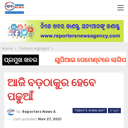
Home
Today's Highlight
ପ୍ରମୁଖ ଖବର
ୟୁପିଆଇ ପେମେଣ୍ଟରେ ଲାଗିପାରେ ଚ
ଆଜି ବଡ଼ଠାକୁର ହେବେ
ପଢୁଆଁ
TODAY'S HIGHLIGHT
ସଂସ୍କୃତି
By
Reporters News Agency
Last updated
Nov 27, 2021