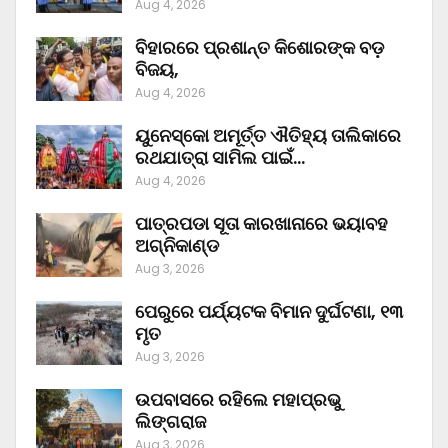
Aug 4, 2026
ବିହାରରେ ପ୍ରଶାନ୍ତ କିଶୋରଙ୍କ ବଡ଼
ବିଜୟ,
Aug 4, 2026
ୟୁନେସ୍କୋ ଅମୂର୍ତ୍ତ ଐତିହ୍ୟ ତାଲିକାରେ
ରଥଯାତ୍ରା ସାମିଲ ପାଇଁ…
Aug 4, 2026
ପାତ୍ରପଡା ସୂତା କାରଖାନାରେ ଭୟାବହ
ଅଗ୍ନିକାଣ୍ଡ
Aug 3, 2026
ପେରୁରେ ପର୍ଯ୍ୟଟକ ବିମାନ ଦୁର୍ଘଟଣା, ୧୩
ମୃତ
Aug 3, 2026
ଉପବାସରେ ରହିଲେ ମହାପ୍ରଭୁ
ଲିଙ୍ଗରାଜ
Aug 3, 2026