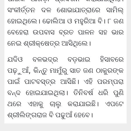
ସଂକୀର୍ତ୍ତନ ଦଳ ଶୋଭାଯାତ୍ରାରେ ସାମିଲ୍‌
ହୋଇଥିଲେ। ଢୋଲିଆ ଓ ମହୁରିଆ ବି। ୮ ଜଣ
ବେହେରା ଉପବାସ ବ୍ରତ ପାଳନ ସହ ଭାର
ନେଇ ଶ୍ରୀକ୍ଷେତ୍ର ଆସିଥିଲେ।
ଯଦିଓ ବଳଭଦ୍ର ବଡ଼ଭାଇ ହିସାବରେ
ପଢ଼ୁଆଁ, କିନ୍ତୁ ମାମୁଁରୁ ସାତ ଜଣ ଠାକୁରଙ୍କ
ପାଇଁ ପାଟବସ୍ତ୍ର ‌ଆସିଛି। ଏହି ପରମ୍ପରା
ବନ୍ଦ ହୋଇଯାଇଥିଲା। ତିନିବର୍ଷ ଧରି ପୁଣି
ଥରେ ଏହାକୁ ଚାଲୁ କରାଯାଇଛି। ଏପଟେ
ଶ୍ରୀଲିଙ୍ଗରାଜ ବି ପଢୁଆଁ ହେବେ।