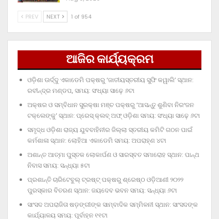
PREV
NEXT
1 of 954
ଆଜିର କାର୍ଯ୍ୟକ୍ରମ
ଓଡ଼ିଶା ଊର୍ଦ୍ଦୁ ଏକାଡେମି ପକ୍ଷରୁ ‘ଜାତୀୟସ୍ତରୀୟ ସୁଫି କୱାଲି’ ସ୍ଥାନ:
ରବୀନ୍ଦ୍ର ମଣ୍ଡପ, ସମୟ: ସଂଧ୍ୟା ସାଢ଼େ ୬ଟା
ଅକ୍ଷର ଓ ସମ୍ବିଧାନ ସୁରକ୍ଷା ମଞ୍ଚ ପକ୍ଷରୁ ‘ଆସନ୍ତୁ ଶୁଣିବା ନିରଂଜନ
ଟକ୍‌ଲେଙ୍କୁ’ ସ୍ଥାନ: ପ୍ରେସ୍‌ କ୍ଲବ୍‌ ଅଫ୍‌ ଓଡ଼ିଶା ସମୟ: ସଂଧ୍ୟା ସାଢ଼େ ୬ଟା
ସମୃଦ୍ଧ ଓଡ଼ିଶା ରାଜ୍ୟ ଯୁବବାହିନୀର ଜିଲ୍ଲା ସ୍ତରୀୟ କମିଟି ଗଠନ ପାଇଁ
କର୍ମଶାଳା ସ୍ଥାନ: ଲୋହିଆ ଏକାଡେମି ସମୟ: ଅପରାହ୍‌ଣ ୪ଟା
ଅଶାନ୍ତ ଆତ୍ମା ପୁସ୍ତକ ଲୋକାର୍ପଣ ଓ ସାରସ୍ବତ ସମାରୋହ ସ୍ଥାନ: ପାନ୍ଥ
ନିବାସ ସମୟ: ସନ୍ଧ୍ୟା ୫ଟା
ପ୍ରଶାନ୍ତି ଚାରିଟେବୁଲ୍‌ ଟ୍ରଷ୍ଟ୍‌ ପକ୍ଷରୁ ଶ୍ରେଷ୍ଠ ଓଡ଼ିଆଣୀ ୨୦୨୨
ପୁରସ୍କାର ବିତରଣ ସ୍ଥାନ: ଜୟଦେବ ଭବନ ସମୟ: ସନ୍ଧ୍ୟା ୬ଟା
ସାଂସଦ ଅପରାଜିତା ଷଡ଼ଙ୍ଗୀଙ୍କ ସାମ୍ବାଦିକ ସମ୍ମିଳନୀ ସ୍ଥାନ: ସାଂସଦଙ୍କ
କାର୍ଯ୍ୟାଳୟ ସମୟ: ପୂର୍ବାହ୍ନ ୧୧ଟା