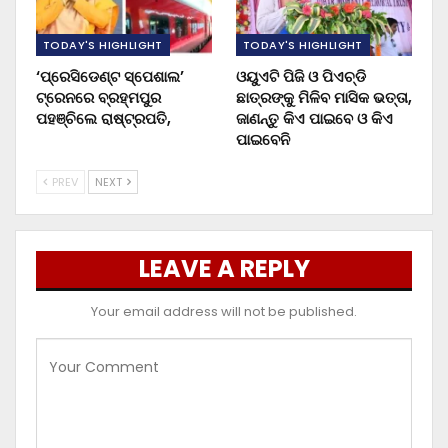
TODAY'S HIGHLIGHT
TODAY'S HIGHLIGHT
‘ପ୍ରେସିଡେଣ୍ଟ ସ୍ପେଶାଲ’
ଓୟୁଏଟି ପିଜି ଓ ପିଏଚ୍‌ଡି
ଟ୍ରେନରେ ବ୍ରହ୍ମପୁର
ଛାତ୍ରଙ୍କୁ ମିଳିବ ମାସିକ ଭତ୍ତା,
ପହଞ୍ଚିଲେ ରାଷ୍ଟ୍ରପତି,
ଜାଣନ୍ତୁ କିଏ ପାଇବେ ଓ କିଏ
ପାଇବେନି
PREV
NEXT
LEAVE A REPLY
Your email address will not be published.