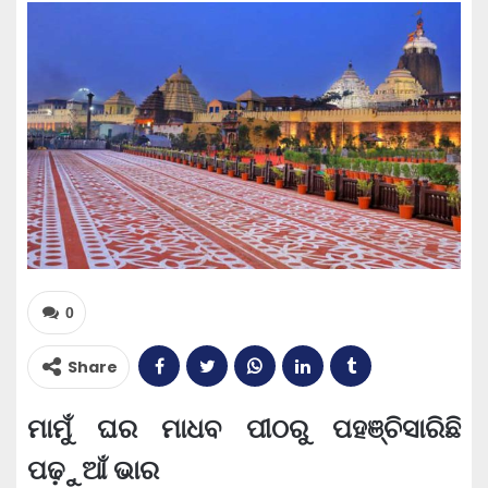
0
Share
ମାମୁଁ ଘର ମାଧବ ପୀଠରୁ ପହଞ୍ଚିସାରିଛି
ପଢ଼ୁଆଁ ଭାର