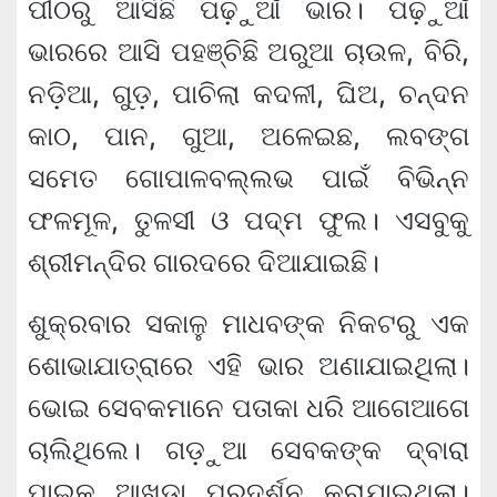
ପୀଠରୁ ଆସିଛି ପଢ଼ୁଆଁ ଭାର। ପଢ଼ୁଆଁ
ଭାରରେ ଆସି ପହଞ୍ଚିଛି ଅରୁଆ ଚାଉଳ, ବିରି,
ନଡ଼ିଆ, ଗୁଡ଼, ପାଚିଲା କଦଳୀ, ଘିଅ, ଚନ୍ଦନ
କାଠ, ପାନ, ଗୁଆ, ଅଳେଇଛ, ଲବଙ୍ଗ
ସମେତ ଗୋପାଳବଲ୍ଲଭ ପାଇଁ ବିଭିନ୍ନ
ଫଳମୂଳ, ତୁଳସୀ ଓ ପଦ୍ମ ଫୁଲ। ଏସବୁକୁ
ଶ୍ରୀମନ୍ଦିର ଗାରଦରେ ଦିଆଯାଇଛି।
ଶୁକ୍ରବାର ସକାଳୁ ମାଧବଙ୍କ ନିକଟରୁ ଏକ
ଶୋଭାଯାତ୍ରାରେ ଏହି ଭାର ଅଣାଯାଇଥିଲା।
ଭୋଇ ସେବକମାନେ ପତାକା ଧରି ଆଗେଆଗେ
ଚାଲିଥିଲେ। ଗଡ଼ୁଆ ସେବକଙ୍କ ଦ୍ବାରା
ପାଇକ ଆଖଡ଼ା ପ୍ରଦର୍ଶନ କରାଯାଇଥିଲା।