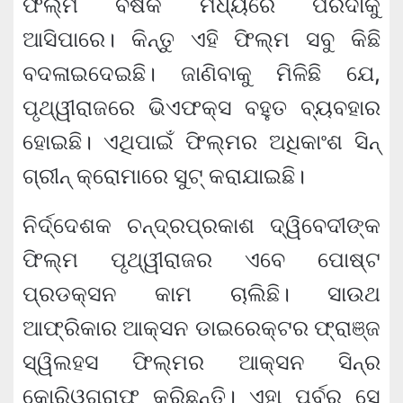
ଫିଲ୍ମ ବର୍ଷକ ମଧ୍ୟରେ ପରଦାକୁ
ଆସିପାରେ। କିନ୍ତୁ ଏହି ଫିଲ୍ମ ସବୁ କିଛି
ବଦଳାଇଦେଇଛି। ଜାଣିବାକୁ ମିଳିଛି ଯେ,
ପୃଥ୍ୱୀରାଜରେ ଭିଏଫକ୍ସ ବହୁତ ବ୍ୟବହାର
ହୋଇଛି। ଏଥିପାଇଁ ଫିଲ୍ମର ଅଧିକାଂଶ ସିନ୍
ଗ୍ରୀନ୍ କ୍ରୋମାରେ ସୁଟ୍ କରାଯାଇଛି।
ନିର୍ଦ୍ଦେଶକ ଚନ୍ଦ୍ରପ୍ରକାଶ ଦ୍ୱିବେଦୀଙ୍କ
ଫିଲ୍ମ ପୃଥ୍ୱୀରାଜର ଏବେ ପୋଷ୍ଟ
ପ୍ରଡକ୍ସନ କାମ ଚାଲିଛି। ସାଉଥ
ଆଫ୍ରିକାର ଆକ୍ସନ ଡାଇରେକ୍ଟର ଫ୍ରାଞ୍ଜ
ସ୍ୱିଲହସ ଫିଲ୍ମର ଆକ୍ସନ ସିନ୍‌ର
କୋରିଓଗ୍ରାଫ କରିଛନ୍ତି। ଏହା ପର୍ବରୁ ସେ