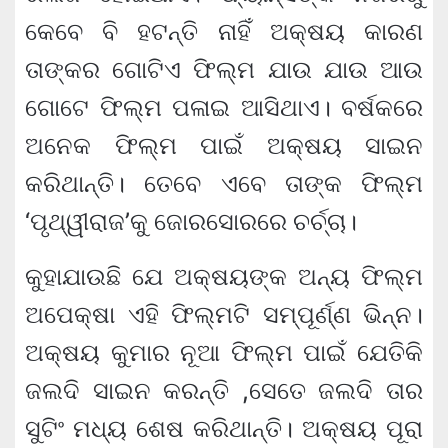
କେବେ ବି ହଟନ୍ତି ନାହିଁ ଅକ୍ଷୟ କାରଣ
ତାଙ୍କର ଗୋଟିଏ ଫିଲ୍ମ ଯାଉ ଯାଉ ଆଉ
ଗୋଟେ ଫିଲ୍ମ ପଳାଇ ଆସିଥାଏ। ବର୍ଷକରେ
ଅନେକ ଫିଲ୍ମ ପାଇଁ ଅକ୍ଷୟ ସାଇନ
କରିଥାନ୍ତି। ତେବେ ଏବେ ତାଙ୍କ ଫିଲ୍ମ
‘ପୃଥ୍ୱୀରାଜ’କୁ ଜୋରସୋରରେ ଚର୍ଚ୍ଚା।
କୁହାଯାଉଛି ଯେ ଅକ୍ଷୟଙ୍କ ଅନ୍ୟ ଫିଲ୍ମ
ଅପେକ୍ଷା ଏହି ଫିଲ୍ମଟି ସମ୍ପୂର୍ଣ୍ଣ ଭିନ୍ନ।
ଅକ୍ଷୟ କୁମାର ନୂଆ ଫିଲ୍ମ ପାଇଁ ଯେତିକି
ଜଲଦି ସାଇନ କରନ୍ତି ,ସେତେ ଜଲଦି ତାର
ସୁଟିଂ ମଧ୍ୟ ଶେଷ କରିଥାନ୍ତି। ଅକ୍ଷୟ ପୂରା