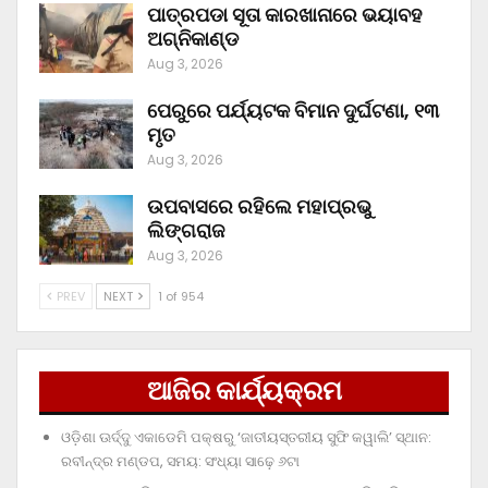
ପାତ୍ରପଡା ସୂତା କାରଖାନାରେ ଭୟାବହ
ଅଗ୍ନିକାଣ୍ଡ
Aug 3, 2026
ପେରୁରେ ପର୍ଯ୍ୟଟକ ବିମାନ ଦୁର୍ଘଟଣା, ୧୩
ମୃତ
Aug 3, 2026
ଉପବାସରେ ରହିଲେ ମହାପ୍ରଭୁ
ଲିଙ୍ଗରାଜ
Aug 3, 2026
PREV
NEXT
1 of 954
ଆଜିର କାର୍ଯ୍ୟକ୍ରମ
ଓଡ଼ିଶା ଊର୍ଦ୍ଦୁ ଏକାଡେମି ପକ୍ଷରୁ ‘ଜାତୀୟସ୍ତରୀୟ ସୁଫି କୱାଲି’ ସ୍ଥାନ:
ରବୀନ୍ଦ୍ର ମଣ୍ଡପ, ସମୟ: ସଂଧ୍ୟା ସାଢ଼େ ୬ଟା