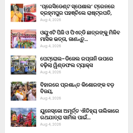
‘ପ୍ରେସିଡେଣ୍ଟ ସ୍ପେଶାଲ’ ଟ୍ରେନରେ
ବ୍ରହ୍ମପୁର ପହଞ୍ଚିଲେ ରାଷ୍ଟ୍ରପତି,
Aug 4, 2026
ଓୟୁଏଟି ପିଜି ଓ ପିଏଚ୍‌ଡି ଛାତ୍ରଙ୍କୁ ମିଳିବ
ମାସିକ ଭତ୍ତା, ଜାଣନ୍ତୁ…
Aug 4, 2026
ପେଟ୍ରୋଲ-ଡିଜେଲ ରପ୍ତାନି ଉପରେ
ବଢ଼ିଲା ୱିଣ୍ଡଫଲ ଟ୍ୟାକ୍ସ
Aug 4, 2026
ବିହାରରେ ପ୍ରଶାନ୍ତ କିଶୋରଙ୍କ ବଡ଼
ବିଜୟ,
Aug 4, 2026
ୟୁନେସ୍କୋ ଅମୂର୍ତ୍ତ ଐତିହ୍ୟ ତାଲିକାରେ
ରଥଯାତ୍ରା ସାମିଲ ପାଇଁ…
Aug 4, 2026