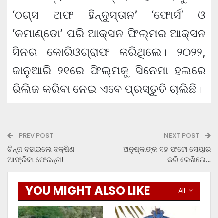
‘ଠଗ୍ସ ଅଫ ହିନ୍ଦୁସ୍ତାନ’ ‘ଫୋର୍ସ’ ଓ
‘କମାଣ୍ଡୋ’ ପରି ଆକ୍ସନ ଫିଲ୍ମର ଆକ୍ସନ
ସିନର କୋରିଓଗ୍ରାଫ କରିଥିଲେ। ୨୦୨୨,
ଜାନୁଆରି ୨୧ରେ ଫିଲ୍ମକୁ ସିନେମା ହଲରେ
ରିଲିଜ କରିବା ନେଇ ଏବେ ପ୍ରସ୍ତୁତି ଚାଲିଛି।
PREV POST
NEXT POST
ଚିନ୍ତା ବଢାଇଲେ ଦକ୍ଷିଣ
ଅନୁଷ୍କାଙ୍କ ସହ ଫଟୋ ସେୟାର
ଆଫ୍ରିକା ଫେରନ୍ତା!
କରି ଲେଖିଲେ…
YOU MIGHT ALSO LIKE
All