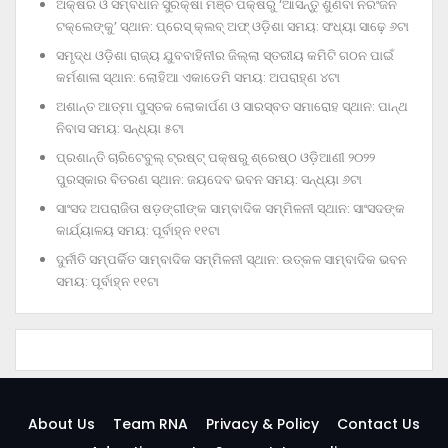
ଅକ୍ଷର ଓ ସମ୍ବିଧାନ ସୁରକ୍ଷା ମଞ୍ଚ ପକ୍ଷରୁ ‘ଆସନ୍ତୁ ଶୁଣିବା ନିରଂଜନ
ଟକ୍‌ଲେଙ୍କୁ’ ସ୍ଥାନ: ପ୍ରେସ୍‌ କ୍ଲବ୍‌ ଅଫ୍‌ ଓଡ଼ିଶା ସମୟ: ସଂଧ୍ୟା ସାଢ଼େ ୬ଟା
ସମୃଦ୍ଧ ଓଡ଼ିଶା ରାଜ୍ୟ ଯୁବବାହିନୀର ଜିଲ୍ଲା ସ୍ତରୀୟ କମିଟି ଗଠନ ପାଇଁ
କର୍ମଶାଳା ସ୍ଥାନ: ଲୋହିଆ ଏକାଡେମି ସମୟ: ଅପରାହ୍‌ଣ ୪ଟା
ଅଶାନ୍ତ ଆତ୍ମା ପୁସ୍ତକ ଲୋକାର୍ପଣ ଓ ସାରସ୍ବତ ସମାରୋହ ସ୍ଥାନ: ପାନ୍ଥ
ନିବାସ ସମୟ: ସନ୍ଧ୍ୟା ୫ଟା
ପ୍ରଶାନ୍ତି ଚାରିଟେବୁଲ୍‌ ଟ୍ରଷ୍ଟ୍‌ ପକ୍ଷରୁ ଶ୍ରେଷ୍ଠ ଓଡ଼ିଆଣୀ ୨୦୨୨
ପୁରସ୍କାର ବିତରଣ ସ୍ଥାନ: ଜୟଦେବ ଭବନ ସମୟ: ସନ୍ଧ୍ୟା ୬ଟା
ସାଂସଦ ଅପରାଜିତା ଷଡ଼ଙ୍ଗୀଙ୍କ ସାମ୍ବାଦିକ ସମ୍ମିଳନୀ ସ୍ଥାନ: ସାଂସଦଙ୍କ
କାର୍ଯ୍ୟାଳୟ ସମୟ: ପୂର୍ବାହ୍ନ ୧୧ଟା
ଦୁର୍ନୀତି ସମ୍ପର୍କିତ ସାମ୍ବାଦିକ ସମ୍ମିଳନୀ ସ୍ଥାନ: ଉତ୍କଳ ସାମ୍ବାଦିକ ଭବନ
ସମୟ: ପୂର୍ବାହ୍ନ ୧୧ଟା
About Us
Team RNA
Privacy & Policy
Contact Us