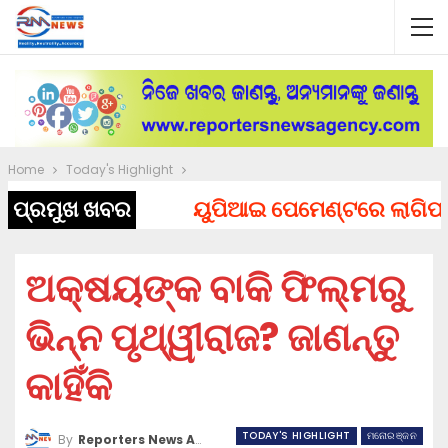
Home
Today's Highlight
ପ୍ରମୁଖ ଖବର
ୟୁପିଆଇ ପେମେଣ୍ଟରେ ଲାଗିପାରେ ଚ
ଅକ୍ଷୟଙ୍କ ବାକି ଫିଲ୍ମରୁ
ଭିନ୍ନ ପୃଥ୍ୱୀରାଜ? ଜାଣନ୍ତୁ
କାହିଁକି
TODAY'S HIGHLIGHT
ମନୋରଞ୍ଜନ
By
Reporters News Agency