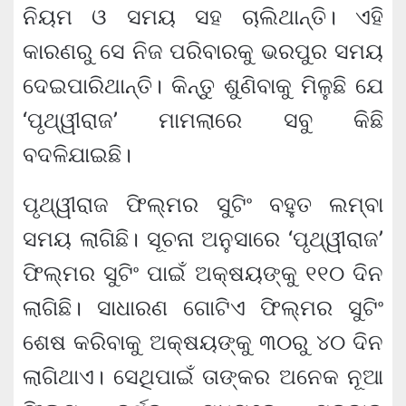
ନିୟମ ଓ ସମୟ ସହ ଚାଲିଥାନ୍ତି। ଏହି
କାରଣରୁ ସେ ନିଜ ପରିବାରକୁ ଭରପୁର ସମୟ
ଦେଇପାରିଥାନ୍ତି। କିନ୍ତୁ ଶୁଣିବାକୁ ମିଳୁଛି ଯେ
‘ପୃଥ୍ୱୀରାଜ’ ମାମଲାରେ ସବୁ କିଛି
ବଦଳିଯାଇଛି।
ପୃଥ୍ୱୀରାଜ ଫିଲ୍ମର ସୁଟିଂ ବହୁତ ଲମ୍ବା
ସମୟ ଲାଗିଛି। ସୂଚନା ଅନୁସାରେ ‘ପୃଥ୍ୱୀରାଜ’
ଫିଲ୍ମର ସୁଟିଂ ପାଇଁ ଅକ୍ଷୟଙ୍କୁ ୧୧୦ ଦିନ
ଲାଗିଛି। ସାଧାରଣ ଗୋଟିଏ ଫିଲ୍ମର ସୁଟିଂ
ଶେଷ କରିବାକୁ ଅକ୍ଷୟଙ୍କୁ ୩୦ରୁ ୪୦ ଦିନ
ଲାଗିଥାଏ। ସେଥିପାଇଁ ତାଙ୍କର ଅନେକ ନୂଆ