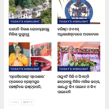
TODAY'S HIGHLIGHT
TODAY'S HIGHLIGHT
ଗଜପତି ବିକାଶ ରୋଡମ୍ୟାପ୍‌କୁ
ବରିଷ୍ଠ ଓଏଏସ୍‌
ମିଳିଲା ଗୁରୁତ୍ୱ
ଅଧିକାରୀସ୍ତରରେ ଅଦଳବଦଳ
TODAY'S HIGHLIGHT
TODAY'S HIGHLIGHT
‘ପ୍ରେସିଡେଣ୍ଟ ସ୍ପେଶାଲ’
ଓୟୁଏଟି ପିଜି ଓ ପିଏଚ୍‌ଡି
ଟ୍ରେନରେ ବ୍ରହ୍ମପୁର
ଛାତ୍ରଙ୍କୁ ମିଳିବ ମାସିକ ଭତ୍ତା,
ପହଞ୍ଚିଲେ ରାଷ୍ଟ୍ରପତି,
ଜାଣନ୍ତୁ କିଏ ପାଇବେ ଓ କିଏ
ପାଇବେନି
PREV
NEXT