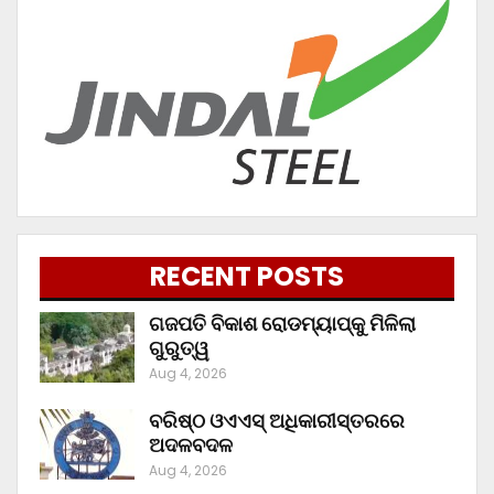
RECENT POSTS
ଗଜପତି ବିକାଶ ରୋଡମ୍ୟାପ୍‌କୁ ମିଳିଲା
ଗୁରୁତ୍ୱ
Aug 4, 2026
ବରିଷ୍ଠ ଓଏଏସ୍‌ ଅଧିକାରୀସ୍ତରରେ
ଅଦଳବଦଳ
Aug 4, 2026