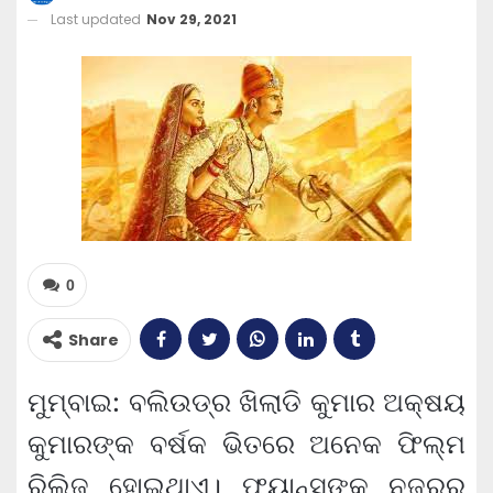
Last updated
Nov 29, 2021
0
Share
ମୁମ୍ବାଇ: ବଲିଉଡ୍‌ର ଖିଲାଡି କୁମାର ଅକ୍ଷୟ
କୁମାରଙ୍କ ବର୍ଷକ ଭିତରେ ଅନେକ ଫିଲ୍ମ
ରିଲିଜ ହୋଇଥାଏ। ଫ୍ୟାନ୍ସଙ୍କ ନଜରରୁ