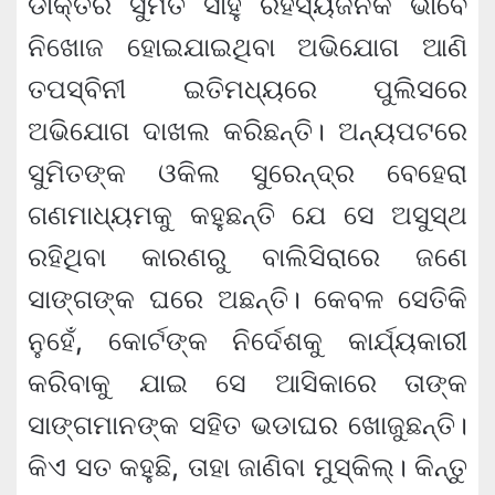
ଡାକ୍ତର ସୁମିତ ସାହୁ ରହସ୍ୟଜନକ ଭାବେ
ନିଖୋଜ ହୋଇଯାଇଥିବା ଅଭିଯୋଗ ଆଣି
ତପସ୍ବିନୀ ଇତିମଧ୍ୟରେ ପୁଲିସରେ
ଅଭିଯୋଗ ଦାଖଲ କରିଛନ୍ତି। ଅନ୍ୟପଟରେ
ସୁମିତଙ୍କ ଓକିଲ ସୁରେନ୍ଦ୍ର ବେହେରା
ଗଣମାଧ୍ୟମକୁ କହୁଛନ୍ତି ଯେ ସେ ଅସୁସ୍ଥ
ରହିଥିବା କାରଣରୁ ବାଲିସିରାରେ ଜଣେ
ସାଙ୍ଗଙ୍କ ଘରେ ଅଛନ୍ତି। କେବଳ ସେତିକି
ନୁହେଁ, କୋର୍ଟଙ୍କ ନିର୍ଦେଶକୁ କାର୍ଯ୍ୟକାରୀ
କରିବାକୁ ଯାଇ ସେ ଆସିକାରେ ତାଙ୍କ
ସାଙ୍ଗମାନଙ୍କ ସହିତ ଭଡାଘର ଖୋଜୁଛନ୍ତି।
କିଏ ସତ କହୁଛି, ତାହା ଜାଣିବା ମୁସ୍କିଲ୍। କିନ୍ତୁ