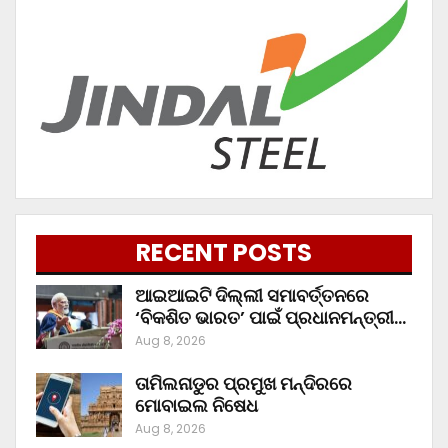
RECENT POSTS
ଆଇଆଇଟି ଦିଲ୍ଲୀ ସମାବର୍ତ୍ତନରେ
‘ବିକଶିତ ଭାରତ’ ପାଇଁ ପ୍ରଧାନମନ୍ତ୍ରୀ…
Aug 8, 2026
ତାମିଲନାଡୁର ପ୍ରମୁଖ ମନ୍ଦିରରେ
ମୋବାଇଲ ନିଷେଧ
Aug 8, 2026