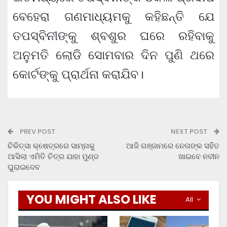
ବେହେରା ଗଣମାଧ୍ୟମକୁ କହିଛନ୍ତି ଯେ
ତପସ୍ବିନୀଙ୍କୁ ଶ୍ବଶୁର ଘରେ ରହିବାକୁ
ଅନୁମତି ଲୋଡି ସୋମବାର ଦିନ ପୁଣି ଥରେ
କୋର୍ଟଙ୍କୁ ପ୍ରାର୍ଥନା କରାଯିବ।
PREV POST
NEXT POST
ଚିକିତ୍ସା କ୍ଷେତ୍ରରେ ସାମ୍ନାକୁ
ଆଜି ଗଞ୍ଜାମରେ ନେତାଙ୍କ ସହିତ
ଆସିଲା ଏମିତି ଚିତ୍ର ଯାହା ମୁଣ୍ଡ
ଖାଇବେ ନବୀନ
ଘୁରାଇଦେବ
YOU MIGHT ALSO LIKE
All