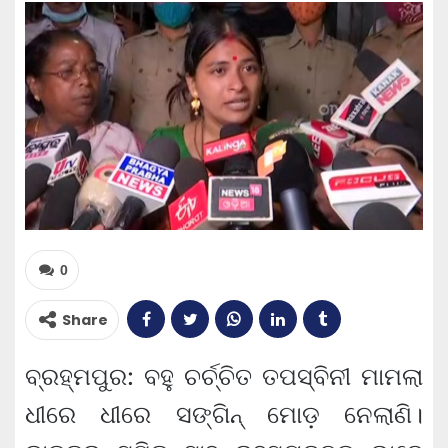
0
Share
ବ୍ରହ୍ମପୁର: ବହୁ ଚର୍ଚ୍ଚିତ ତପସ୍ବିନୀ ମାମଲା
ଧୀରେ ଧୀରେ ସଙ୍ଗିନ୍ ମୋଡ଼ ନେଲାଣି।