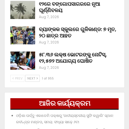
୧୨ରେ ବଙ୍ଗୋପସାଗରରେ ନୂଆ
ଘୂର୍ଣ୍ଣିବଳୟ
Aug 7, 2026
ବ୍ୟାଙ୍କକ ସ୍କୁଲରେ ଗୁଳିକାଣ୍ଡ: ୭ ମୃତ,
୨୦ ଛାତ୍ର ଆହତ
Aug 7, 2026
୫୮.୩୬ ଲକ୍ଷ ଭୋଟରଙ୍କୁ ନୋଟିସ୍‌,
୧୨,୫୭୨ ଅଯୋଗ୍ୟ ଘୋଷିତ
Aug 7, 2026
PREV
NEXT
1 of 955
ଆଜିର କାର୍ଯ୍ୟକ୍ରମ
ଓଡ଼ିଶା ଊର୍ଦ୍ଦୁ ଏକାଡେମି ପକ୍ଷରୁ ‘ଜାତୀୟସ୍ତରୀୟ ସୁଫି କୱାଲି’ ସ୍ଥାନ:
ରବୀନ୍ଦ୍ର ମଣ୍ଡପ, ସମୟ: ସଂଧ୍ୟା ସାଢ଼େ ୬ଟା