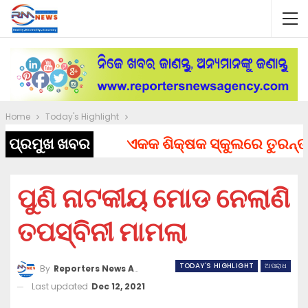
Home
Today's Highlight
ପ୍ରମୁଖ ଖବର
ଏକକ ଶିକ୍ଷକ ସ୍କୁଲରେ ତୁରନ୍ତ ନିଯ
ପୁଣି ନାଟକୀୟ ମୋଡ ନେଲାଣି
ତପସ୍ବିନୀ ମାମଲା
TODAY'S HIGHLIGHT
ଅପରାଧ
By
Reporters News Agency
Last updated
Dec 12, 2021