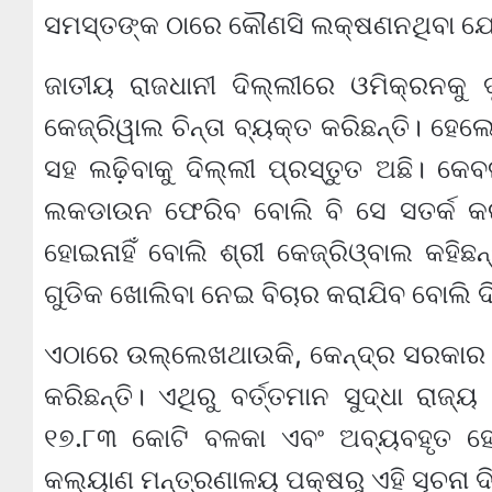
ସମସ୍ତଙ୍କ ଠାରେ କୌଣସି ଲକ୍ଷଣନଥିବା ଯୋଗୁଁ
ଜାତୀୟ ରାଜଧାନୀ ଦିଲ୍ଲୀରେ ଓମିକ୍ରନକୁ ଦୃ
କେଜ୍ରିୱାଲ ଚିନ୍ତା ବ୍ୟକ୍ତ କରିଛନ୍ତି। ହେଲ
ସହ ଲଢ଼ିବାକୁ ଦିଲ୍ଲୀ ପ୍ରସ୍ତୁତ ଅଛି। କେ
ଲକଡାଉନ ଫେରିବ ବୋଲି ବି ସେ ସତର୍କ କରାଇ
ହୋଇନାହିଁ ବୋଲି ଶ୍ରୀ କେଜ୍ରିଓ୍ବାଲ କହିଛନ
ଗୁଡିକ ଖୋଲିବା ନେଇ ବିଚାର କରାଯିବ ବୋଲି ଦିଲ
ଏଠାରେ ଉଲ୍ଲେଖଥାଉକି, କେନ୍ଦ୍ର ସରକାର ଏବ
କରିଛନ୍ତି। ଏଥିରୁ ବର୍ତ୍ତମାନ ସୁଦ୍ଧା ରାଜ
୧୭.୮୩ କୋଟି ବଳକା ଏବଂ ଅବ୍ୟବହୃତ ହୋ
କଲ୍ୟାଣ ମନ୍ତ୍ରଣାଳୟ ପକ୍ଷରୁ ଏହି ସୂଚନା 