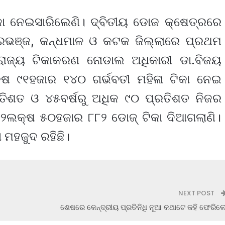
କା ନେଇସାରିଲେଣି। ଦ୍ବିତୀୟ ଡୋଜ କ୍ଷେତ୍ରରେ
ୂରଭଞ୍ଜ, କନ୍ଧମାଳ ଓ କଟକ ଜିଲ୍ଲାରେ ପ୍ରଥମ
 ରାଜ୍ୟ ଟିକାକରଣ ନୋଡାଲ ଅଧିକାରୀ ଡା.ବିଜୟ
କ୍ଷ ୯୧ହଜାର ୧୪୦ ଗର୍ଭବତୀ ମହିଳା ଟିକା ନେଇ
ରତିଶତ ଓ ୪୫ବର୍ଷରୁ ଅଧିକ ୯୦ ପ୍ରତିଶତ ନିଜର
୨ଲକ୍ଷ ୫୦ହଜାର ୮୮୨ ଡୋଜ୍ ଟିକା ଦିଆଗଲାଣି।
 ମହଜୁଦ ରହିଛି।
NEXT POST
ଶେଷରେ କେନ୍ଦ୍ରୀୟ ପ୍ରତିନିଧି ନୂଆ କଥାଟେ କହି ଫେରିଲ