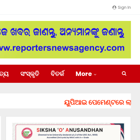
Sign In
ିତ୍ୟ
ସଂସ୍କୃତି
ବିତର୍କ
More
ୟୁପିଆଇ ପେମେଣ୍ଟରେ ଲାଗିପାରେ ଚା