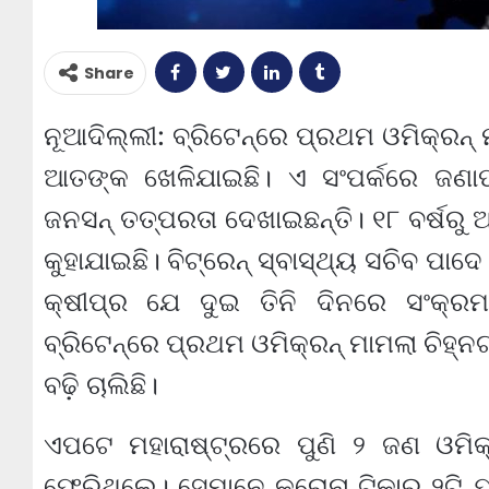
Share
ନୂଆଦିଲ୍ଲୀ: ବ୍ରିଟେନ୍‌ରେ ପ୍ରଥମ ଓମିକ୍ରନ୍‌
ଆତଙ୍କ ଖେଳିଯାଇଛି। ଏ ସଂପର୍କରେ ଜଣାପଡ
ଜନସନ୍ ତତ୍ପରତା ଦେଖାଇଛନ୍ତି। ୧୮ ବର୍ଷରୁ ଅ
କୁହାଯାଇଛି। ବିଟ୍ରେନ୍ ସ୍ବାସ୍ଥ୍ୟ ସଚିବ ପା
କ୍ଷୀପ୍ର ଯେ ଦୁଇ ତିନି ଦିନରେ ସଂକ୍
ବ୍ରିଟେନ୍‌ରେ ପ୍ରଥମ ଓମିକ୍ରନ୍‌ ମାମଲା ଚିହ୍
ବଢ଼ି ଚାଲିଛି।
ଏପଟେ ମହାରାଷ୍ଟ୍ରରେ ପୁଣି ୨ ଜଣ ଓମିକ୍
ଫେରିଥିଲେ। ସେମାନେ କରୋନା ଟିକାର ୨ଟି ଯା