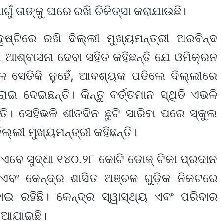
 ତାଙ୍କୁ ଘରେ ରଖି ଚିକିତ୍ସା କରାଯାଉଛି।
ଷ୍ଟିରେ ରଖି ଦିଲ୍ଲୀ ମୁଖ୍ୟମନ୍ତ୍ରୀ ଅରବିନ୍ଦ
େ ଆଶ୍ବାସନା ଦେବା ସହିତ କହିଛନ୍ତି ଯେ ଓମିକ୍ରନ
ବଳ ସେତିକି ନୁହେଁ, ଆବଶ୍ୟକ ପଡିଲେ ଦିଲ୍ଲୀରେ
 ଦେଇଛନ୍ତି। କିନ୍ତୁ ବର୍ତ୍ତମାନ ସ୍ଥିତି ଏଭଳି
୍ତି। ସେହିଭଳି ଶୀତଦିନ ଛୁଟି ସାରିବା ପରେ ସ୍କୁଲ
୍ଲୀ ମୁଖ୍ୟମନ୍ତ୍ରୀ କହିଛନ୍ତି।
େ ସୁଦ୍ଧା ୧୪୦.୨୮ କୋଟି ଡୋଜ୍ ଟିକା ପ୍ରଦାନ
୍ୟ ଏବଂ କେନ୍ଦ୍ର ଶାସିତ ଅଞ୍ଚଳ ଗୁଡ଼ିକ ନିକଟରେ
ଇ ରହିଛି। କେନ୍ଦ୍ର ସ୍ୱାସ୍ଥ୍ୟ ଏବଂ ପରିବାର
ଦିଆଯାଇଛି।