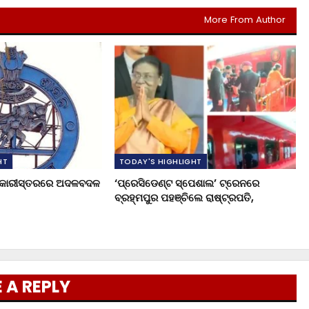
More From Author
HT
TODAY'S HIGHLIGHT
ଧିକାରୀସ୍ତରରେ ଅଦଳବଦଳ
‘ପ୍ରେସିଡେଣ୍ଟ ସ୍ପେଶାଲ’ ଟ୍ରେନରେ
ବ୍ରହ୍ମପୁର ପହଞ୍ଚିଲେ ରାଷ୍ଟ୍ରପତି,
 A REPLY