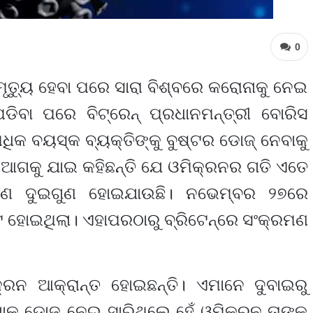
0
 ମୃତ୍ୟୁ ହେବା ପରେ ସାରା ବିଶ୍ବରେ କରୋନାକୁ ନେଇ
ିବା ପରେ ବିଟ୍ରେନ୍ ପ୍ରଧାନମନ୍ତ୍ରୀ ବୋରିସ
ଧିକ ବୟସ୍କ ବ୍ୟକ୍ତିଙ୍କୁ ବୁଷ୍ଟର ଡୋଜ୍ ନେବାକୁ
ଦେ ଆଗକୁ ଯାଇ କହିଛନ୍ତି ଯେ ଓମିକ୍ରନର ଗତି ଏତେ
ରମଣ ଦୁଇଗୁଣ ହୋଇଯାଉଛି। ନଭେମ୍ବର ୨୭ରେ
ନଟ ହୋଇଥିଲା। ଏହାପରଠାରୁ ବ୍ରିଟେନ୍‌ରେ ସଂକ୍ରମଣ
ରନ ଆକ୍ରାନ୍ତ ହୋଇଛନ୍ତି। ଏମାନେ ଦୁବାଇରୁ
କ ଡୋଜ୍‌ ନେଇ ସାରିଥିଲେ ହେଁ ଓମିକ୍ରନ ତାଙ୍କୁ