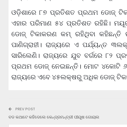
ଓଡ଼ିଶାରେ ୮୭ ପ୍ରତିଶତ ପ୍ରଥମ ଡୋଜ୍ ଟି
ଏହାର ପରିମାଣ ୫୪ ପ୍ରତିଶତ ରହିଛି। ମୟ
ଡୋଜ୍ ଟିକାକରଣ କମ୍ ରହିଥିବା କହିଛନ୍ତି
ପାଣିଗ୍ରାହୀ। ରାଜ୍ୟରେ ଏ ପର୍ଯ୍ୟନ୍ତ ୩ଲ
ସାରିଲେଣି। ରାଜ୍ୟରେ ଯୁବ ବର୍ଗରେ ୮୨ ପ୍
ପ୍ରଥମ ଡୋଜ୍ ନେଇଛନ୍ତି। ମୋଟ ୪କୋଟି ୬
ରାଜ୍ୟରେ ଏବେ ୪୫ଲକ୍ଷରୁ ଅଧିକ ଡୋଜ୍ ଟିକା
PREV POST
ବଡ କଥାଟେ କହିଦେଲେ କେନ୍ଦ୍ରମନ୍ତ୍ରୀ ପୀୟୂଷ ଗୋୟଲ