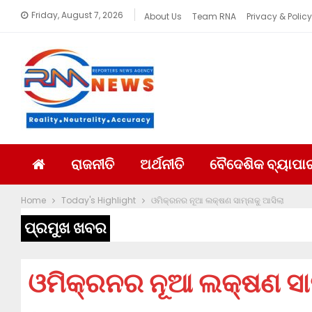
Friday, August 7, 2026
About Us
Team RNA
Privacy & Policy
ରାଜନୀତି
ଅର୍ଥନୀତି
ବୈଦେଶିକ ବ୍ୟାପା
Home
Today's Highlight
ଓମିକ୍ରନର ନୂଆ ଲକ୍ଷଣ ସାମ୍ନାକୁ ଆସିଲା
ପ୍ରମୁଖ ଖବର
ଓମିକ୍ରନର ନୂଆ ଲକ୍ଷଣ ସାମ