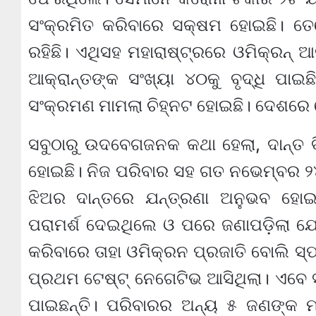
ସଂକ୍ରମିତ କରିବାରେ ସକ୍ଷମ ହୋଇଛି। ତେବ
ରହିଛି। ଏଥିସହ ମହାରାଷ୍ଟ୍ରରେ ଓମିକ୍ରନ୍‌ ଆ
ଆକ୍ରାନ୍ତଙ୍କ ସଂଖ୍ୟା ୪୦କୁ ବୃଦ୍ଧି ପ
ସଂକ୍ରମଣ ମାମଲା ଚିହ୍ନଟ ହୋଇଛି। ଦେଶରେ ମେ
ସବୁଠାରୁ ଉଦବେଗଜନକ କଥା ହେଲା, ଦାନ୍ତ ବ
ହୋଇଛି। ନିଜ ପରିବାର ସହ ଗତ ନଭେମ୍ବର ୨୪
ଝିଅର ଦାନ୍ତରେ ଯନ୍ତ୍ରଣା ଅନୁଭବ ହୋଇଥି
ପରାମର୍ଶ ଦେଇଥିଲେ ଓ ପରେ ଜଣାପଡ଼ିଲା ଯେ ତ
କରିବାରେ ତାହା ଓମିକ୍ରନ ପ୍ରଜାତି ବୋଲି 
ପ୍ରଥମ ଟେଷ୍ଟ୍ ନେଗେଟିଭ ଆସିଥିଲା। ଏବେ ସମ
ପାଇଛନ୍ତି। ପରିବାରର ଅନ୍ୟ ୫ ଜଣଙ୍କ ମ