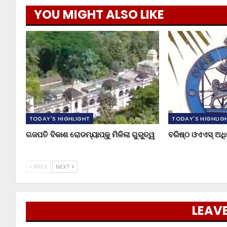
YOU MIGHT ALSO LIKE
TODAY'S HIGHLIGHT
TODAY'S HIGHLIG
ଗଜପତି ବିକାଶ ରୋଡମ୍ୟାପ୍‌କୁ ମିଳିଲା ଗୁରୁତ୍ୱ
ବରିଷ୍ଠ ଓଏଏସ୍‌ ଅ
PREV
NEXT
LEAVE