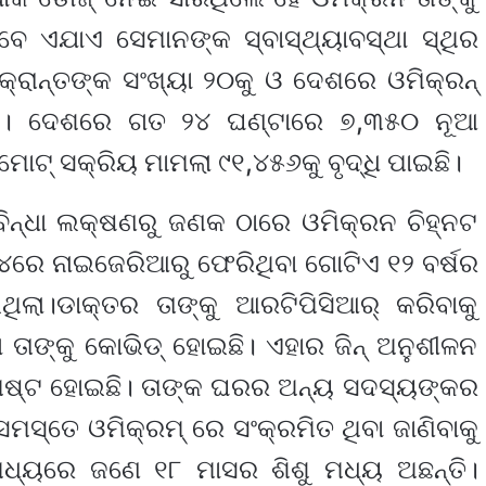
େ ଏଯାଏ ସେମାନଙ୍କ ସ୍ବାସ୍ଥ୍ୟାବସ୍ଥା ସ୍ଥିର
କ୍ରାନ୍ତଙ୍କ ସଂଖ୍ୟା ୨୦କୁ ଓ ଦେଶରେ ଓମିକ୍ରନ୍‌
ାଇଛି। ‌ଦେଶରେ ଗତ ୨୪ ଘଣ୍ଟାରେ ୭,୩୫୦ ନୂଆ
ାଟ୍‌ ସକ୍ରିୟ ମାମଲା ୯୧,୪୫୬କୁ ବୃଦ୍ଧି ପାଇଛି।
ିନ୍ଧା ଲକ୍ଷଣରୁ ଜଣକ ଠାରେ ଓମିକ୍ରନ ଚିହ୍ନଟ
ରେ ନାଇଜେରିଆରୁ ଫେରିଥିବା ଗୋଟିଏ ୧୨ ବର୍ଷର
ଲା।ଡାକ୍ତର ତାଙ୍କୁ ଆରଟିପିସିଆର୍ କରିବାକୁ
ାଙ୍କୁ କୋଭିଡ୍ ହୋଇଛି। ଏହାର ଜିନ୍ ଅନୁଶୀଳନ
ସ୍ପଷ୍ଟ ହୋଇଛି। ତାଙ୍କ ଘରର ଅନ୍ୟ ସଦସ୍ୟଙ୍କର
ସ୍ତେ ଓମିକ୍ରମ୍ ରେ ସଂକ୍ରମିତ ଥିବା ଜାଣିବାକୁ
ଧ୍ୟରେ ଜଣେ ୧୮ ମାସର ଶିଶୁ ମଧ୍ୟ ଅଛନ୍ତି।