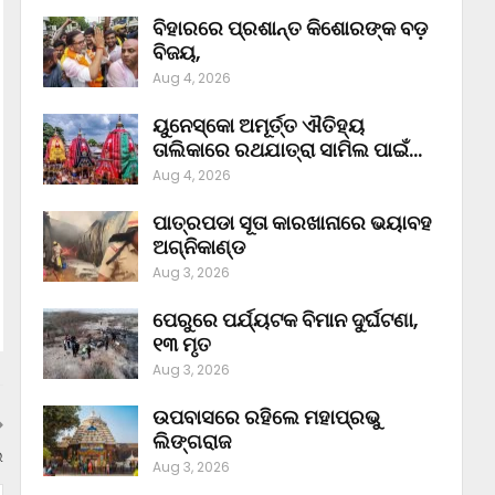
ବିହାରରେ ପ୍ରଶାନ୍ତ କିଶୋରଙ୍କ ବଡ଼
ବିଜୟ,
Aug 4, 2026
ୟୁନେସ୍କୋ ଅମୂର୍ତ୍ତ ଐତିହ୍ୟ
ତାଲିକାରେ ରଥଯାତ୍ରା ସାମିଲ ପାଇଁ…
Aug 4, 2026
ପାତ୍ରପଡା ସୂତା କାରଖାନାରେ ଭୟାବହ
ଅଗ୍ନିକାଣ୍ଡ
Aug 3, 2026
ପେରୁରେ ପର୍ଯ୍ୟଟକ ବିମାନ ଦୁର୍ଘଟଣା,
୧୩ ମୃତ
Aug 3, 2026
ଉପବାସରେ ରହିଲେ ମହାପ୍ରଭୁ
ଲିଙ୍ଗରାଜ
େ
Aug 3, 2026