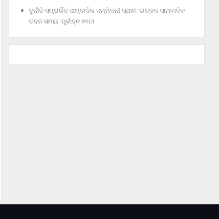
ଦୁର୍ନୀତି ସମ୍ପର୍କିତ ସାମ୍ବାଦିକ ସମ୍ମିଳନୀ ସ୍ଥାନ: ଉତ୍କଳ ସାମ୍ବାଦିକ
ଭବନ ସମୟ: ପୂର୍ବାହ୍ନ ୧୧ଟା