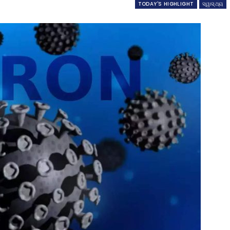
TODAY'S HIGHLIGHT
ସ୍ୱାସ୍ଥ୍ୟ