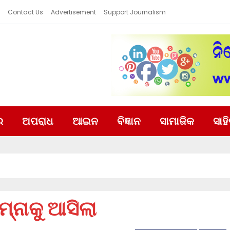
Contact Us
Advertisement
Support Journalism
ର
ଅପରାଧ
ଆଇନ
ବିଜ୍ଞାନ
ସାମାଜିକ
ସାହ
୍ନାକୁ ଆସିଲା