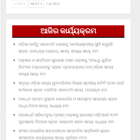
PREV
NEXT
1 of 954
ଆଜିର କାର୍ଯ୍ୟକ୍ରମ
ଓଡ଼ିଶା ଊର୍ଦ୍ଦୁ ଏକାଡେମି ପକ୍ଷରୁ ‘ଜାତୀୟସ୍ତରୀୟ ସୁଫି କୱାଲି’
ସ୍ଥାନ: ରବୀନ୍ଦ୍ର ମଣ୍ଡପ, ସମୟ: ସଂଧ୍ୟା ସାଢ଼େ ୬ଟା
ଅକ୍ଷର ଓ ସମ୍ବିଧାନ ସୁରକ୍ଷା ମଞ୍ଚ ପକ୍ଷରୁ ‘ଆସନ୍ତୁ ଶୁଣିବା
ନିରଂଜନ ଟକ୍‌ଲେଙ୍କୁ’ ସ୍ଥାନ: ପ୍ରେସ୍‌ କ୍ଲବ୍‌ ଅଫ୍‌ ଓଡ଼ିଶା ସମୟ:
ସଂଧ୍ୟା ସାଢ଼େ ୬ଟା
ସମୃଦ୍ଧ ଓଡ଼ିଶା ରାଜ୍ୟ ଯୁବବାହିନୀର ଜିଲ୍ଲା ସ୍ତରୀୟ କମିଟି ଗଠନ ପାଇଁ
କର୍ମଶାଳା ସ୍ଥାନ: ଲୋହିଆ ଏକାଡେମି ସମୟ: ଅପରାହ୍‌ଣ ୪ଟା
ଅଶାନ୍ତ ଆତ୍ମା ପୁସ୍ତକ ଲୋକାର୍ପଣ ଓ ସାରସ୍ବତ ସମାରୋହ ସ୍ଥାନ:
ପାନ୍ଥ ନିବାସ ସମୟ: ସନ୍ଧ୍ୟା ୫ଟା
ପ୍ରଶାନ୍ତି ଚାରିଟେବୁଲ୍‌ ଟ୍ରଷ୍ଟ୍‌ ପକ୍ଷରୁ ଶ୍ରେଷ୍ଠ ଓଡ଼ିଆଣୀ ୨୦୨୨
ପୁରସ୍କାର ବିତରଣ ସ୍ଥାନ: ଜୟଦେବ ଭବନ ସମୟ: ସନ୍ଧ୍ୟା ୬ଟା
ସାଂସଦ ଅପରାଜିତା ଷଡ଼ଙ୍ଗୀଙ୍କ ସାମ୍ବାଦିକ ସମ୍ମିଳନୀ ସ୍ଥାନ:
ସାଂସଦଙ୍କ କାର୍ଯ୍ୟାଳୟ ସମୟ: ପୂର୍ବାହ୍ନ ୧୧ଟା