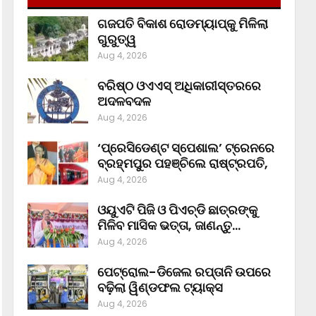
ଗଜପତି ବିକାଶ ରୋଡମ୍ୟାପ୍‌କୁ ମିଳିଲା
ଗୁରୁତ୍ୱ
Aug 4, 2026
ବରିଷ୍ଠ ଓଏଏସ୍‌ ଅଧିକାରୀସ୍ତରରେ
ଅଦଳବଦଳ
Aug 4, 2026
‘ପ୍ରେସିଡେଣ୍ଟ ସ୍ପେଶାଲ’ ଟ୍ରେନରେ
ବ୍ରହ୍ମପୁର ପହଞ୍ଚିଲେ ରାଷ୍ଟ୍ରପତି,
Aug 4, 2026
ଓୟୁଏଟି ପିଜି ଓ ପିଏଚ୍‌ଡି ଛାତ୍ରଙ୍କୁ
ମିଳିବ ମାସିକ ଭତ୍ତା, ଜାଣନ୍ତୁ…
Aug 4, 2026
ପେଟ୍ରୋଲ-ଡିଜେଲ ରପ୍ତାନି ଉପରେ
ବଢ଼ିଲା ୱିଣ୍ଡଫଲ ଟ୍ୟାକ୍ସ
Aug 4, 2026