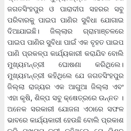
ଜଗତସିଂହପୁର ଓ ପାରାଦୀପ ସହରର ସବୁ
ପରିବାରକୁ ପାଇପ ପାଣିର ସୁବିଧା ଯୋଗାଇ
ଦିଆଯାଇଛି। ଜିଲ୍ଲାର ଗ୍ରାମାଞ୍ଚଳରେ
ପାଇପ ପାଣିର ସୁବିଧା ପାଇଁ ଏକ ବୃହତ ପାଇପ
ପାଣି ପ୍ରକଳ୍ପ କାର୍ଯ୍ୟକାରୀ କରାଯିବ ବୋଲି
ମୁଖ୍ୟମନ୍ତ୍ରୀ ଘୋଷଣା କରିଥିଲେ।
ମୁଖ୍ୟମନ୍ତ୍ରୀ କହିଥିଲେ ଯେ ଜଗତସିଂହପୁର
ଜିଲ୍ଲା ରାଜ୍ୟର ଏକ ଆଗୁଆ ଜିଲ୍ଲା ଏବଂ
ଏହା କୃଷି, ଶିଳ୍ପ ସବୁ କ୍ଷେତ୍ରରେ ଉନ୍ନତ ।
ଅନେକ ସରକାରୀ ଯୋଜନା ଏଠାରେ ସଫଳ
ଭାବରେ କାର୍ଯ୍ୟକାରୀ ହେଉଛି ବୋଲି ପ୍ରକାଶ