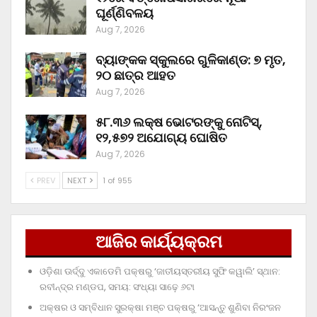
ଘୂର୍ଣ୍ଣିବଳୟ
Aug 7, 2026
ବ୍ୟାଙ୍କକ ସ୍କୁଲରେ ଗୁଳିକାଣ୍ଡ: ୭ ମୃତ,
୨୦ ଛାତ୍ର ଆହତ
Aug 7, 2026
୫୮.୩୬ ଲକ୍ଷ ଭୋଟରଙ୍କୁ ନୋଟିସ୍‌,
୧୨,୫୭୨ ଅଯୋଗ୍ୟ ଘୋଷିତ
Aug 7, 2026
PREV
NEXT
1 of 955
ଆଜିର କାର୍ଯ୍ୟକ୍ରମ
ଓଡ଼ିଶା ଊର୍ଦ୍ଦୁ ଏକାଡେମି ପକ୍ଷରୁ ‘ଜାତୀୟସ୍ତରୀୟ ସୁଫି କୱାଲି’ ସ୍ଥାନ:
ରବୀନ୍ଦ୍ର ମଣ୍ଡପ, ସମୟ: ସଂଧ୍ୟା ସାଢ଼େ ୬ଟା
ଅକ୍ଷର ଓ ସମ୍ବିଧାନ ସୁରକ୍ଷା ମଞ୍ଚ ପକ୍ଷରୁ ‘ଆସନ୍ତୁ ଶୁଣିବା ନିରଂଜନ