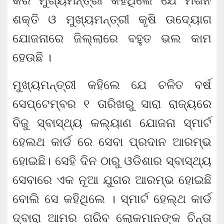
କରି ମୁଖ୍ୟମନ୍ତ୍ରୀ କହିଥିଲେ ଯେ ମିଶନ
ଶକ୍ତି ଓ ମୁଖ୍ୟମନ୍ତ୍ରୀ କୃଷି ଉଦ୍ୟୋଗ
ଯୋଜନାରେ ଜିଲ୍ଲାରେ ବହୁତ ଭଲ କାମ
ହେଉଛି ।
ମୁଖ୍ୟମନ୍ତ୍ରୀ କହିଲେ ଯେ ଚଳିତ ବର୍ଷ
ସେପ୍ଟେମ୍ବର ୧ ତାରିଖରୁ ସାରା ରାଜ୍ୟରେ
ବିଜୁ ସ୍ବାସ୍ଥ୍ୟ କଲ୍ୟାଣ ଯୋଜନା ସ୍ମାର୍ଟ
ହେଲଥ କାର୍ଡ ରେ ସେବା ପ୍ରଦାନ ଆରମ୍ଭ
ହୋଇଛି। ସେହି ଦିନ ଠାରୁ ଓଡିଶାର ସ୍ବାସ୍ଥ୍ୟ
ସେବାରେ ଏକ ନୂଆ ଯୁଗର ଆରମ୍ଭ ହୋଇଛି
ବୋଲି ସେ କହିଥିଲେ । ସ୍ମାର୍ଟ ହେଲ୍‌ଥ କାର୍ଡ
ଦ୍ବାରା ଆମର ଗରିବ ଲୋକମାନଙ୍କ ଚିନ୍ତା