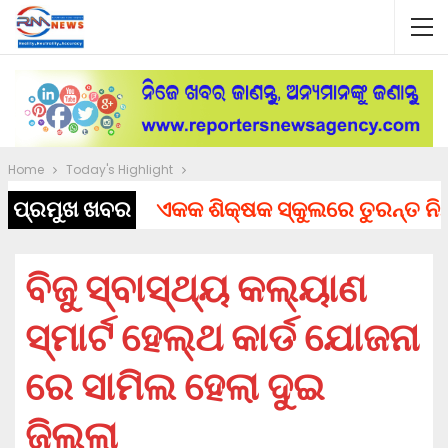
Home
Today's Highlight
ପ୍ରମୁଖ ଖବର
ଏକକ ଶିକ୍ଷକ ସ୍କୁଲରେ ତୁରନ୍ତ ନିଯୁକ୍ତ
ବିଜୁ ସ୍ବାସ୍ଥ୍ୟ କଲ୍ୟାଣ
ସ୍ମାର୍ଟ ହେଲ୍‌ଥ କାର୍ଡ ଯୋଜନା
ରେ ସାମିଲ ହେଲା ଦୁଇ
ଜିଲ୍ଲା