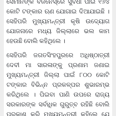
ସେମାନଙ୍କ ବିଜିନେସ୍‌ରେ ସୁବିଧା ପାଇଁ ୧୬୪
କୋଟି ଟଙ୍କାର ଋଣ ଯୋଗାଇ ଦିଆଯାଇଛି ।
ସେହିପରି ମୁଖ୍ୟମନ୍ତ୍ରୀ କୃଷି ଉଦ୍ୟୋଗ
ଯୋଜନାରେ ମଧ୍ୟ ଜିଲ୍ଲାରେ ଭଲ କାମ
ହେଉଛି ବୋଲି କହିଥିଲେ ।
ସେହିପରି ଜଗତସିଂହପୁରରେ ଅଧିଷ୍ଠାତ୍ରୀ
ଦେବୀ ମା ସାରଳାଙ୍କୁ ପ୍ରଣାମ ଜଣାଇ
ମୁଖ୍ୟମନ୍ତ୍ରୀ ଜିଲ୍ଲା ପାଇଁ ୮୦୦ କୋଟି
ଟଙ୍କାର ବିଭିନ୍ନ ପ୍ରକଳ୍ପର ଶୁଭାରମ୍ଭ
କରିଥିଲେ । ପିଇବା ପାଣି ଉପରେ ରାଜ୍ୟ
ସରକାରଙ୍କ ସର୍ବାଧିକ ଗୁରୁତ୍ବ ରହିଛି ବୋଲି
ପ୍ରକାଶ କରି ମୁଖ୍ୟମନ୍ତ୍ରୀ କହିଲେ ଯେ