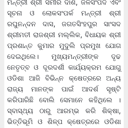
ମନ୍ତ୍ରୀ ଶ୍ରୀ ସମୀର ଦାଶ, ଜଳସଂପଦ ଏବଂ
ସୂଚନା ଓ ଲୋକସଂପର୍କ ମନ୍ତ୍ରୀ ଶ୍ରୀ
ରଘୁନନ୍ଦନ ଦାସ, ଜଗତସିଂହପୁର ସାଂସଦ
ଶ୍ରୀମତୀ ରାଜଶ୍ରୀ ମଲ୍ଲିକ, ବିଧାୟକ ଶ୍ରୀ
ପ୍ରଶାନ୍ତ କୁମାର ମୁଦୁଲି ପ୍ରମୁଖ ଯୋଗ
ଦେଇଥିଲେ। ମୁଖ୍ୟମନ୍ତ୍ରୀଙ୍କ ଦୃଢ
ନେତୃତ୍ବ ଓ ଦୂରଦର୍ଶୀ କାର୍ଯ୍ୟକ୍ରମ ଯୋଗୁ
ଓଡିଶା ଆଜି ବିଭିନ୍ନ କ୍ଷେତ୍ରରେ ଅନ୍ୟ
ରାଜ୍ୟ ମାନଙ୍କ ପାଇଁ ଆଦର୍ଶ ସୃଷ୍ଟି
କରିପାରିଛି ବୋଲି ସେମାନେ କହିଥିଲେ ।
ସ୍ବାସ୍ଥ୍ୟ ଠାରୁ ଆରମ୍ଭ କରି ଶିକ୍ଷା,
ଭିତ୍ତିଭୂମି ଓ ଶିଳ୍ପ କ୍ଷେତ୍ରରେ ଓଡିଶା