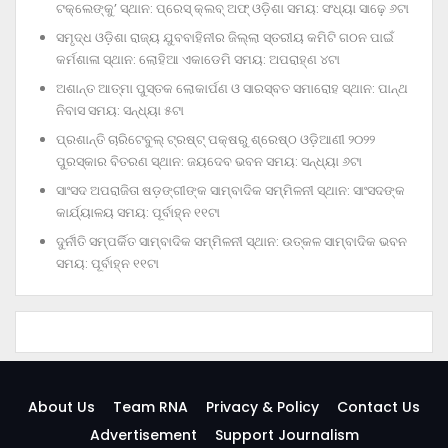
ଟକ୍‌ଲେଙ୍କୁ’ ସ୍ଥାନ: ପ୍ରେସ୍‌ କ୍ଲବ୍‌ ଅଫ୍‌ ଓଡ଼ିଶା ସମୟ: ସଂଧ୍ୟା ସାଢ଼େ ୬ଟା
ସମୃଦ୍ଧ ଓଡ଼ିଶା ରାଜ୍ୟ ଯୁବବାହିନୀର ଜିଲ୍ଲା ସ୍ତରୀୟ କମିଟି ଗଠନ ପାଇଁ
କର୍ମଶାଳା ସ୍ଥାନ: ଲୋହିଆ ଏକାଡେମି ସମୟ: ଅପରାହ୍‌ଣ ୪ଟା
ଅଶାନ୍ତ ଆତ୍ମା ପୁସ୍ତକ ଲୋକାର୍ପଣ ଓ ସାରସ୍ବତ ସମାରୋହ ସ୍ଥାନ: ପାନ୍ଥ
ନିବାସ ସମୟ: ସନ୍ଧ୍ୟା ୫ଟା
ପ୍ରଶାନ୍ତି ଚାରିଟେବୁଲ୍‌ ଟ୍ରଷ୍ଟ୍‌ ପକ୍ଷରୁ ଶ୍ରେଷ୍ଠ ଓଡ଼ିଆଣୀ ୨୦୨୨
ପୁରସ୍କାର ବିତରଣ ସ୍ଥାନ: ଜୟଦେବ ଭବନ ସମୟ: ସନ୍ଧ୍ୟା ୬ଟା
ସାଂସଦ ଅପରାଜିତା ଷଡ଼ଙ୍ଗୀଙ୍କ ସାମ୍ବାଦିକ ସମ୍ମିଳନୀ ସ୍ଥାନ: ସାଂସଦଙ୍କ
କାର୍ଯ୍ୟାଳୟ ସମୟ: ପୂର୍ବାହ୍ନ ୧୧ଟା
ଦୁର୍ନୀତି ସମ୍ପର୍କିତ ସାମ୍ବାଦିକ ସମ୍ମିଳନୀ ସ୍ଥାନ: ଉତ୍କଳ ସାମ୍ବାଦିକ ଭବନ
ସମୟ: ପୂର୍ବାହ୍ନ ୧୧ଟା
About Us
Team RNA
Privacy & Policy
Contact Us
Advertisement
Support Journalism