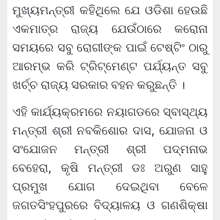
ମୁଖ୍ୟମନ୍ତ୍ରୀ କହିଥିଲେ ଯେ ଓଡିଶା ହେଉଛି
ଏକମାତ୍ର ରାଜ୍ୟ ଯେଉଁଠାରେ କରୋନା
ସମୟରେ ସବୁ ରୋଗୀଙ୍କ ପାଇଁ ଟେଷ୍ଟିଂ ଠାରୁ
ଆରମ୍ଭ କରି ଟ୍ରିଟ୍‌ମେଣ୍ଟ ପର୍ଯ୍ୟନ୍ତ ସବୁ
ଖର୍ଚ୍ଚ ରାଜ୍ୟ ସରକାର ବହନ କରୁଛନ୍ତି ।
ଏହି କାର୍ଯ୍ୟକ୍ରମରେ ନୟାଗଡରେ ସ୍ବାସ୍ଥ୍ୟ
ମନ୍ତ୍ରୀ ଶ୍ରୀ ନବକିଶୋର ଦାସ, ଯୋଜନା ଓ
ସଂଯୋଜନ ମନ୍ତ୍ରୀ ଶ୍ରୀ ପଦ୍ମନାଭ
ବେହେରା, କୃଷି ମନ୍ତ୍ରୀ ଡଃ ଅରୁଣ ସାହୁ
ପ୍ରମୁଖ ଯୋଗ ଦେଇଥିବା ବେଳେ
ଜଗତସିଂହପୁରରେ ବିଦ୍ୟାଳୟ ଓ ଗଣଶିକ୍ଷା