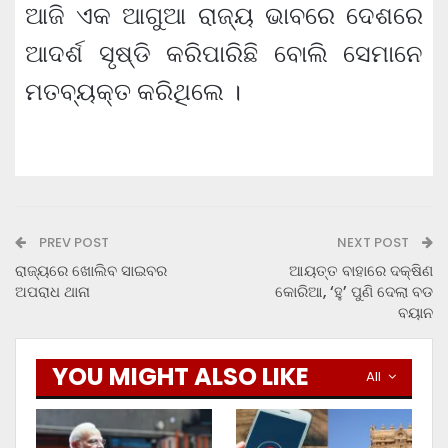
ଆଜି ଏକ ଆଗୁଆ ରାଜ୍ୟ ଭାବରେ ଦେଶରେ
ଆଦର୍ଶ ସୃଷ୍ଡି କରିପାରିଛି ବୋଲି ସେମାନେ
ମତବ୍ୟକ୍ତ କରିଥିଲେ ।
PREV POST
NEXT POST
ରାଜ୍ୟରେ ଖୋଲିବ ସାଇବର
ଆୟତ୍ତ ବାହାରେ ଦକ୍ଷିଣ
ଅପରାଧ ଥାନା
କୋରିଆ, ‘ହୁ’ ପୁଣି ଦେଲା ବଡ
ବୟାନ
YOU MIGHT ALSO LIKE
All