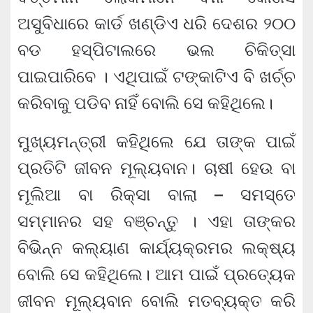
ଅସୁବିଧାରେ କାର୍ଡ ଖଣ୍ଡିଏ ଧରି ଦେଶର ୨୦୦
ବଡ ହସ୍‌ପିଟାଲରେ ଭଲ ଚିକିତ୍ସା
ପାଇପାରିବେ । ଏଥିପାଇଁ ଟଙ୍କାଟିଏ ବି ଖର୍ଚ୍ଚ
କରିବାକୁ ପଡିବ ନାହିଁ ବୋଲି ସେ କହିଥିଲେ।
ମୁଖ୍ୟମନ୍ତ୍ରୀ କହିଥିଲେ ଯେ ତାଙ୍କ ପାଇଁ
ପ୍ରତିଟି ଜୀବନ ମୂଲ୍ୟବାନ। ଚାଷୀ ହେଉ ବା
ମୂଲିଆ ବା ରିକ୍‌ସା ବାଲା – ସମସ୍ତେ
ସମ୍ମାନର ସହ ବଞ୍ଚନ୍ତୁ । ଏହା ତାଙ୍କର
ବିଭିନ୍ନ କଲ୍ୟାଣ କାର୍ଯ୍ୟକ୍ରମର ଲକ୍ଷ୍ୟ
ବୋଲି ସେ କହିଥିଲେ। ଆମ ପାଇଁ ପ୍ରତ୍ୟେକ
ଜୀବନ ମୂଲ୍ୟବାନ ବୋଲି ମତବ୍ୟକ୍ତ କରି