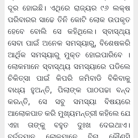
ଦୂର ହୋଇଛି। ଏଥିରେ ରାଜ୍ୟର ୯୬ ଲକ୍ଷ
ପରିବାରର ସାଢେ ତିନି କୋଟି ଲୋକ ଉପକୃତ
ହେବେ ବୋଲି ସେ କହିଥିଲେ। ସ୍ବାସ୍ଥ୍ୟ
ସେବା ପାଇଁ ଅନେକ ସମସ୍ୟାରୁ, ବିଶେଷକରି
ଆର୍ଥିକ ସମସ୍ୟାରୁ ମୁକ୍ତ ହୋଇପାରିବେ ।
ଲୋକମାନେ ସ୍ବାସ୍ଥ୍ୟ ସମସ୍ୟାରେ ପଡିଲେ
ଚିକିତ୍ସା ପାଇଁ କିପରି ଜମିବାଡି ବିକିବାକୁ
ବାଧ୍ୟ ହୁଅନ୍ତି, ପିଲାଙ୍କ ପାଠପଢା ବନ୍ଦ
କରନ୍ତି, ସେ ସବୁ ସମସ୍ୟା ବିଷୟରେ
ଆଲୋକପାତ କରି ମୁଖ୍ୟମନ୍ତ୍ରୀ କହିଲେ ଯେ
ଏହା ତାଙ୍କୁ ବହୁତ ଦୁଃଖ ଦେଇଥାଏ।
ବର୍ତ୍ତମାନ ଲୋକମାନେ ବିନା କୌଣସି