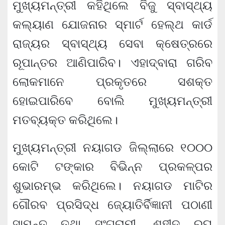
ମୁଖ୍ୟମନ୍ତ୍ରୀ କହିଥିଲେ ବିଜୁ ସ୍ବାସ୍ଥ୍ୟ
କଲ୍ୟାଣ ଯୋଜନାର ସ୍ମାର୍ଟ ହେଲ୍‌ଥ କାର୍ଡ
ରାଜ୍ୟର ସ୍ବାସ୍ଥ୍ୟ ସେବା କ୍ଷେତ୍ରରେ
ରୂପାନ୍ତର ଆଣିପାରିବ। ଏହାଦ୍ବାରା ଗରିବ
ଲୋକମାନେ ପ୍ରକୃତରେ ସଶକ୍ତ
ହୋଇପାରିବେ ବୋଲି ମୁଖ୍ୟମନ୍ତ୍ରୀ
ମତବ୍ୟକ୍ତ କରିଥିଲେ।
ମୁଖ୍ୟମନ୍ତ୍ରୀ ନୟାଗଡ ଜିଲ୍ଲାରେ ୧୦୦୦
କୋଟି ଟଙ୍କାର ବିଭିନ୍ନ ପ୍ରକଳ୍ପର
ଶୁଭାରମ୍ଭ କରିଥିଲେ। ନୟାଗଡ ମାଟିର
ଗୌରବ ପ୍ରସିଦ୍ଧ ଜ୍ୟୋତିର୍ବିଜ୍ଞାନୀ ପଠାଣୀ
ସାମନ୍ତ ତଥା ସଂଗ୍ରାମୀ, ଶହୀଦ ରଘୁ