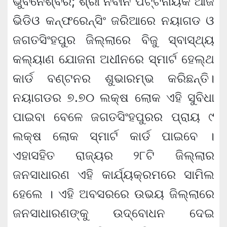
ଭୁବନେଶ୍ବର; ଶ୍ରୀ ନବୀନ ପଟ୍ଟନାୟକ ଆଜି
ଭିଡିଓ କନ୍‌ଫରେନ୍‌ସିଂ ଜରିଆରେ ନୟାଗଡ ଓ
ଜଗତସିଂହପୁର ଜିଲ୍ଲାରେ ବିଜୁ ସ୍ବାସ୍ଥ୍ୟ
କଲ୍ୟାଣ ଯୋଜନା ଅଧୀନରେ ସ୍ମାର୍ଟ ହେଲ୍‌ଥ
କାର୍ଡ ବଣ୍ଟନର ଶୁଭାରମ୍ଭ କରିଛନ୍ତି।
ନୟାଗଡର ୭.୭୦ ଲକ୍ଷ ଲୋକ ଏହି ସୁବିଧା
ପାଇବା ବେଳେ ଜଗତସିଂହପୁରର ପ୍ରାୟ ୯
ଲକ୍ଷ ଲୋକ ସ୍ମାର୍ଟ କାର୍ଡ ପାଇବେ ।
ଏହାସହିତ ରାଜ୍ୟର ୨୮ଟି ଜିଲ୍ଲାର
ଜନସାଧାରଣ ଏହି କାର୍ଯ୍ୟକ୍ରମରେ ସାମିଲ
ହେଲେ । ଏହି ଅବସରରେ ଉଭୟ ଜିଲ୍ଲାରେ
ଜନସାଧାରଣଙ୍କୁ ଉଦ୍‌ବୋଧନ ଦେଇ