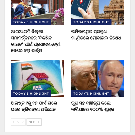
TODAY'S HIGHLIGHT
TODAY'S HIGHLIGHT
ଆଇଆଇଟି ଦିଲ୍ଲୀ
ତାମିଲନାଡୁର ପ୍ରମୁଖ
ସମାବର୍ତ୍ତନରେ ‘ବିକଶିତ
ମନ୍ଦିରରେ ମୋବାଇଲ ନିଷେଧ
ଭାରତ’ ପାଇଁ ପ୍ରଧାନମନ୍ତ୍ରୀ
ଦେଲେ ବଡ଼ ବାର୍ତ୍ତା
TODAY'S HIGHLIGHT
TODAY'S HIGHLIGHT
ଅଗଷ୍ଟ ୯ରୁ ୧୭ ଯାଏଁ ଘରେ
ରୁଷ ସହ ବାଣିଜ୍ୟ କଲେ
ଘରେ ତ୍ରିରଙ୍ଗା ଅଭିଯାନ
ଲାଗିପାରେ ୧୦୦% ଶୁଳ୍କ
PREV
NEXT