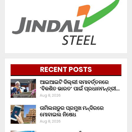
RECENT POSTS
ଆଇଆଇଟି ଦିଲ୍ଲୀ ସମାବର୍ତ୍ତନରେ
‘ବିକଶିତ ଭାରତ’ ପାଇଁ ପ୍ରଧାନମନ୍ତ୍ରୀ…
Aug 8, 2026
ତାମିଲନାଡୁର ପ୍ରମୁଖ ମନ୍ଦିରରେ
ମୋବାଇଲ ନିଷେଧ
Aug 8, 2026