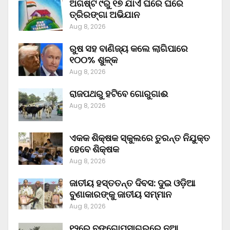
ଅଗଷ୍ଟ ୯ରୁ ୧୭ ଯାଏଁ ଘରେ ଘରେ
ତ୍ରିରଙ୍ଗା ଅଭିଯାନ
Aug 8, 2026
ରୁଷ ସହ ବାଣିଜ୍ୟ କଲେ ଲାଗିପାରେ
୧୦୦% ଶୁଳ୍କ
Aug 8, 2026
ରାଜପଥରୁ ହଟିବେ ଗୋରୁଗାଈ
Aug 8, 2026
ଏକକ ଶିକ୍ଷକ ସ୍କୁଲରେ ତୁରନ୍ତ ନିଯୁକ୍ତ
ହେବେ ଶିକ୍ଷକ
Aug 8, 2026
ଜାତୀୟ ହସ୍ତତନ୍ତ ଦିବସ: ଦୁଇ ଓଡ଼ିଆ
ବୁଣାକାରଙ୍କୁ ଜାତୀୟ ସମ୍ମାନ
Aug 8, 2026
୧୨ରେ ବଙ୍ଗୋପସାଗରରେ ନୂଆ