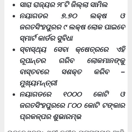
ସାରା ରାଜ୍ୟର ୨୮ଟି ଜିଲ୍ଲା ସାମିଲ
ନୟାଗଡର ୭.୭୦ ଲକ୍ଷ ଓ
ଜଗତସିଂହପୁରର ୯ ଲକ୍ଷ ଲୋକ ପାଇବେ
ସ୍ମାର୍ଟ କାର୍ଡର ସୁବିଧା
ସ୍ବାସ୍ଥ୍ୟ ସେବା କ୍ଷେତ୍ରରେ ଏହି
ରୂପାନ୍ତର ଗରିବ ଲୋକମାନଙ୍କୁ
ବାସ୍ତବରେ ସଶକ୍ତ କରିବ –
ମୁଖ୍ୟମନ୍ତ୍ରୀ
ନୟାଗଡରେ ୧୦୦୦ କୋଟି ଓ
ଜଗତସିଂହପୁରରେ ୮୦୦ କୋଟି ଟଙ୍କାର
ପ୍ରକଳ୍ପର ଶୁଭାରମ୍ଭ