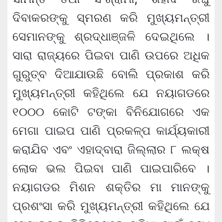
ଦିବାକରଙ୍କୁ ସ୍ମରଣ କରି ମୁଖ୍ୟମନ୍ତ୍ରୀ
ସେମାନଙ୍କୁ ଶ୍ରଦ୍ଧାଞ୍ଜଳି ଦେଇଥିଲେ ।
ସାରା ରାଜ୍ୟରେ ପିଇବା ପାଣି ଉପରେ ଅଧିକ
ଗୁରୁତ୍ବ ଦିଆଯାଉଛି ବୋଲି ପ୍ରକାଶ କରି
ମୁଖ୍ୟମନ୍ତ୍ରୀ କହିଥିଲେ ଯେ ନୟାଗଡରେ
୧୦୦୦ କୋଟି ଟଙ୍କା ବିନିଯୋଗରେ ଏକ
ମେଗା ପାଇପ ପାଣି ପ୍ରକଳ୍ପ କାର୍ଯ୍ୟକାରୀ
କରାଯିବ ଏବଂ ଏହାଦ୍ବାରା ଜିଲ୍ଲାର ୮ ଲକ୍ଷ
ଲୋକ ଭଲ ପିଇବା ପାଣି ପାଇପାରିବେ ।
ନୟାଗଡର ମିଶନ ଶକ୍ତିର ମା ମାନଙ୍କୁ
ପ୍ରଶଂସା କରି ମୁଖ୍ୟମନ୍ତ୍ରୀ କହିଥିଲେ ଯେ