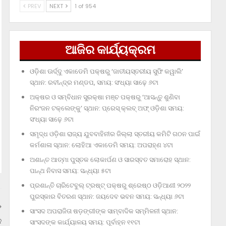
PREV
NEXT
1 of 954
ଆଜିର କାର୍ଯ୍ୟକ୍ରମ
ଓଡ଼ିଶା ଊର୍ଦ୍ଦୁ ଏକାଡେମି ପକ୍ଷରୁ ‘ଜାତୀୟସ୍ତରୀୟ ସୁଫି କୱାଲି’
ସ୍ଥାନ: ରବୀନ୍ଦ୍ର ମଣ୍ଡପ, ସମୟ: ସଂଧ୍ୟା ସାଢ଼େ ୬ଟା
ଅକ୍ଷର ଓ ସମ୍ବିଧାନ ସୁରକ୍ଷା ମଞ୍ଚ ପକ୍ଷରୁ ‘ଆସନ୍ତୁ ଶୁଣିବା
ନିରଂଜନ ଟକ୍‌ଲେଙ୍କୁ’ ସ୍ଥାନ: ପ୍ରେସ୍‌ କ୍ଲବ୍‌ ଅଫ୍‌ ଓଡ଼ିଶା ସମୟ:
ସଂଧ୍ୟା ସାଢ଼େ ୬ଟା
ସମୃଦ୍ଧ ଓଡ଼ିଶା ରାଜ୍ୟ ଯୁବବାହିନୀର ଜିଲ୍ଲା ସ୍ତରୀୟ କମିଟି ଗଠନ ପାଇଁ
କର୍ମଶାଳା ସ୍ଥାନ: ଲୋହିଆ ଏକାଡେମି ସମୟ: ଅପରାହ୍‌ଣ ୪ଟା
ଅଶାନ୍ତ ଆତ୍ମା ପୁସ୍ତକ ଲୋକାର୍ପଣ ଓ ସାରସ୍ବତ ସମାରୋହ ସ୍ଥାନ:
ପାନ୍ଥ ନିବାସ ସମୟ: ସନ୍ଧ୍ୟା ୫ଟା
ପ୍ରଶାନ୍ତି ଚାରିଟେବୁଲ୍‌ ଟ୍ରଷ୍ଟ୍‌ ପକ୍ଷରୁ ଶ୍ରେଷ୍ଠ ଓଡ଼ିଆଣୀ ୨୦୨୨
ପୁରସ୍କାର ବିତରଣ ସ୍ଥାନ: ଜୟଦେବ ଭବନ ସମୟ: ସନ୍ଧ୍ୟା ୬ଟା
ସାଂସଦ ଅପରାଜିତା ଷଡ଼ଙ୍ଗୀଙ୍କ ସାମ୍ବାଦିକ ସମ୍ମିଳନୀ ସ୍ଥାନ:
ନ
ସାଂସଦଙ୍କ କାର୍ଯ୍ୟାଳୟ ସମୟ: ପୂର୍ବାହ୍ନ ୧୧ଟା