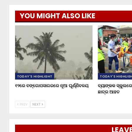
YOU MIGHT ALSO LIKE
TODAY'S HIGHLIGHT
TODAY'S HIGHLIG
୧୨ରେ ବଙ୍ଗୋପସାଗରରେ ନୂଆ ଘୂର୍ଣ୍ଣିବଳୟ
ବ୍ୟାଙ୍କକ ସ୍କୁଲରେ 
ଛାତ୍ର ଆହତ
PREV
NEXT
LEAVE