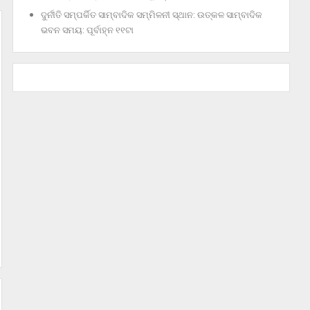
ଦୁର୍ନୀତି ସମ୍ପର୍କିତ ସାମ୍ବାଦିକ ସମ୍ମିଳନୀ ସ୍ଥାନ: ଉତ୍କଳ ସାମ୍ବାଦିକ
ଭବନ ସମୟ: ପୂର୍ବାହ୍ନ ୧୧ଟା