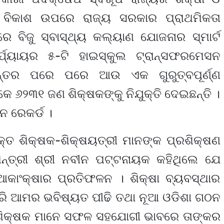
ର ବିକାଶ ଉପରେ ରାଜ୍ୟ ସରକାର ପ୍ରାଥମିକତା
ରେ ବିଜୁ ସ୍ବାସ୍ଥ୍ୟ କଲ୍ୟାଣ ଯୋଜନାର ସ୍ମାର୍ଟ
ଯ୍ୟାୟର ୫-ଟି ହାଇସ୍କୁଲ ଟ୍ରାନ୍‌ସଫରମେସନ
ାନ୍ତର ପରେ ପରେ ଆଉ ଏକ ଗୁରୁତ୍ବପୂର୍ଣ୍ଣ
୬୨୩୧ ଜଣ ଶିକ୍ଷକଙ୍କୁ ନିଯୁକ୍ତି ଦେଇଛନ୍ତି ।
ନ ରେକର୍ଡ ।
୍ତ ଶିକ୍ଷକ-ଶିକ୍ଷୟତ୍ରୀ ମାନଙ୍କ ପ୍ରଶିକ୍ଷଣ
ନ୍ତ୍ରୀ ଶ୍ରୀ ନବୀନ ପଟ୍ଟନାୟକ କହିଥିଲେ ଯେ
ଆକାଂକ୍ଷାର ପ୍ରତିଫଳନ । ଶିକ୍ଷା ବ୍ୟବସ୍ଥାର
କରି ଆମର ଭବିଷ୍ୟତ ପୀଢି ତଥା ନୂଆ ଓଡିଶା ଗଠନ
 ଶିକ୍ଷକ ମାନେ ସଫଳ ସହଯୋଗୀ ଭାବରେ ତାଙ୍କର