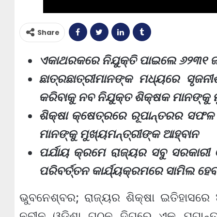
Share
ଏକାଥରକରେ ନିଯୁକ୍ତି ପାଇଲେ ୬୨୩୧ 
ଛାତ୍ରଛାତ୍ରୀମାନଙ୍କ ମଧ୍ୟରେ ସୃଜନୀ
କରିବାକୁ ନବ ନିଯୁକ୍ତ ଶିକ୍ଷକ ମାନଙ୍କୁ 
ଶିକ୍ଷା କ୍ଷେତ୍ରରେ ରୂପାନ୍ତରର ସଫଳ
ମାନଙ୍କୁ ମୁଖ୍ୟମନ୍ତ୍ରୀଙ୍କ ଆହ୍ବାନ
ପର୍ଯାୟ କ୍ରମେ ରାଜ୍ୟର ସବୁ ସରକାରୀ 
ପରିବର୍ତ୍ତନ କାର୍ଯ୍ୟକ୍ରମରେ ସାମିଲ ହେବ
ଭୁବନେଶ୍ବର; ରାଜ୍ୟର ଶିକ୍ଷା ଇତିହାସରେ
ନବୀନ ଓଡିଶା ଗଠନ ଦିଗରେ ଏକ ଯୁଗାନ୍ତ