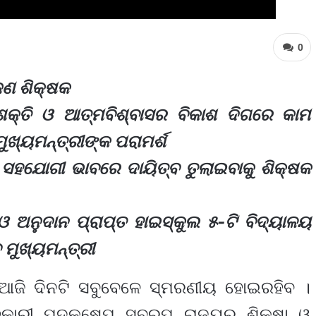
0
ଜଣ ଶିକ୍ଷକ
ଶକ୍ତି ଓ ଆତ୍ମବିଶ୍ବାସର ବିକାଶ ଦିଗରେ କାମ
ମୁଖ୍ୟମନ୍ତ୍ରୀଙ୍କ ପରାମର୍ଶ
 ସହଯୋଗୀ ଭାବରେ ଦାୟିତ୍ବ ତୁଲାଇବାକୁ ଶିକ୍ଷକ
ଓ ଅନୁଦାନ ପ୍ରାପ୍ତ ହାଇସ୍କୁଲ ୫-ଟି ବିଦ୍ୟାଳୟ
 ମୁଖ୍ୟମନ୍ତ୍ରୀ
 ଆଜି ଦିନଟି ସବୁବେଳେ ସ୍ମରଣୀୟ ହୋଇରହିବ ।
କାରୀ ପଦକ୍ଷେପ ସ୍ବରୂପ ରାଜ୍ୟର ଶିକ୍ଷା ଓ