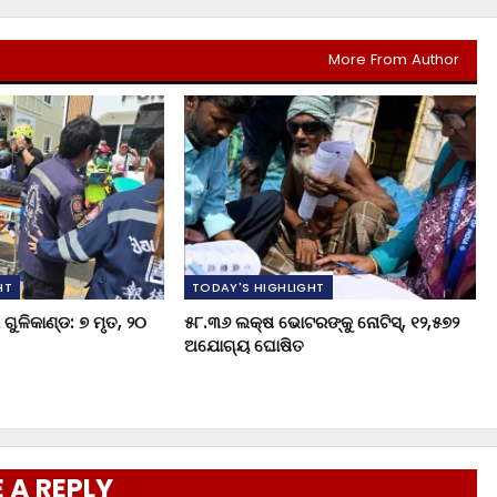
More From Author
HT
TODAY'S HIGHLIGHT
ଗୁଳିକାଣ୍ଡ: ୭ ମୃତ, ୨୦
୫୮.୩୬ ଲକ୍ଷ ଭୋଟରଙ୍କୁ ନୋଟିସ୍‌, ୧୨,୫୭୨
ଅଯୋଗ୍ୟ ଘୋଷିତ
 A REPLY