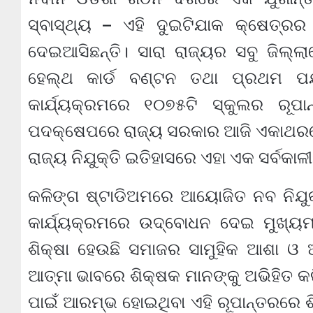
ସ୍ବାସ୍ଥ୍ୟ – ଏହି ଦୁଇଟିଯାକ କ୍ଷେତ୍ର
ଦେଇଆସିଛନ୍ତି। ସାରା ରାଜ୍ୟର ସବୁ ଜିଲ୍ଲା
ହେଲ୍‌ଥ କାର୍ଡ ବଣ୍ଟନ ତଥା ପ୍ରଥମ ପର୍
କାର୍ଯ୍ୟକ୍ରମରେ ୧୦୭୫ଟି ସ୍କୁଲର ରୂପ
ପଦକ୍ଷେପରେ ରାଜ୍ୟ ସରକାର ଆଜି ଏକାଥରକେ 
ରାଜ୍ୟ ନିଯୁକ୍ତି ଇତିହାସରେ ଏହା ଏକ ସର୍ବକାଳୀ
କଳିଙ୍ଗ ଷ୍ଟାଡିଅମରେ ଆୟୋଜିତ ନବ ନିଯୁକ
କାର୍ଯ୍ୟକ୍ରମରେ ଉଦ୍‌ବୋଧନ ଦେଇ ମୁଖ୍ୟମ
ଶିକ୍ଷା ହେଉଛି ସମାଜର ସାମୁହିକ ଆଶା ଓ 
ଆତ୍ମା ଭାବରେ ଶିକ୍ଷକ ମାନଙ୍କୁ ଅଭିହିତ 
ପାଇଁ ଆରମ୍ଭ ହୋଇଥିବା ଏହି ରୂପାନ୍ତରରେ