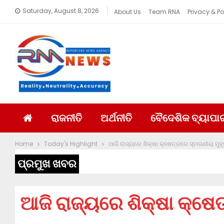
Saturday, August 8, 2026
About Us
Team RNA
Privacy & Po
ରାଜନୀତି
ଅର୍ଥନୀତି
ବୈଦେଶିକ ବ୍ୟାପା
Home
Today's Highlight
ଆଜି ରାଜ୍ୟରେ ଶିକ୍ଷା କ୍ଷେତ୍ରରେ ସ୍ମରଣୀୟ ମୁହୂର୍
ପ୍ରମୁଖ ଖବର
ଆଜି ରାଜ୍ୟରେ ଶିକ୍ଷା କ୍ଷେତ