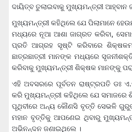
ଦାୟିତ୍ବ ତୁଲାଇବାକୁ ମୁଖ୍ୟମନ୍ତ୍ରୀ ଆହ୍ବାନ
ମୁଖ୍ୟମନ୍ତ୍ରୀ କହିଥିଲେ ଯେ ପିଲାମାନେ ହେଉ
ମଧ୍ୟରେ ନୂଆ ଆଶା ଜାଗ୍ରତ କରିବା, ସେମା
ପ୍ରତି ଆଗ୍ରହ ସୃଷ୍ଟି କରିବାରେ ଶିକ୍ଷକମା
ଛାତ୍ରଛାତ୍ରୀ ମାନଙ୍କ ମଧ୍ୟରେ ସୃଜନୀଶକ୍ତି
କରିବାକୁ ମୁଖ୍ୟମନ୍ତ୍ରୀ ଶିକ୍ଷକ ମାନଙ୍କୁ ପ
ଏହି ଅବସରରେ ପୂର୍ବତନ ରାଷ୍ଟ୍ରପତି ଡଃ ଏ
କରି ମୁଖ୍ୟମନ୍ତ୍ରୀ କହିଥିଲେ ଯେ ସମାଜରେ ଶି
ପୃଥିବୀରେ ଅନ୍ୟ କୌଣସି ବୃତ୍ତି ସେଭଳି ଗୁରୁ
ମହାନ ବୃତ୍ତିକୁ ଆପଣେଇ ଥିବାରୁ ମୁଖ୍ୟମନ୍ତ
ଅଭିନନ୍ଦନ ଜଣାଇଥିଲେ ।