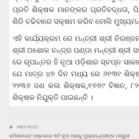
ପ୍ରତି ଶିକ୍ଷକ ମାନଙ୍କର ପ୍ରତିବଦ୍ଧତା, ପ
ଶିଡି ଚଢିବାରେ ସକ୍ଷମ କରିବ ବୋଲି ମୁଖ୍ୟମ
ଏହି କାର୍ଯ୍ୟକ୍ରମ ରେ ମନ୍ତ୍ରୀ ଶ୍ରୀ ନିରଞ୍ଜନ 
ଶ୍ରୀ ଅଶୋକ ଚନ୍ଦ୍ର ପଣ୍ଡା ମନ୍ତ୍ରୀ ଶ୍ରୀ 
ରେ ରୂପାନ୍ତର ହି ନୂଆ ଓଡ଼ିଶାର ସ୍ବପ୍ନ ସ
ଯେ ମାତ୍ର ୪୭ ଦିନ ମଧ୍ୟ ରେ ୬୧୩୧ ଶିକ୍ଷ
୨୨୩୬ ଜଣ କଳା ଶିକ୍ଷକ,୧୭୭୯ ବିଜ୍ଞାନ, ୮୨୯
ଶିକ୍ଷକ ନିଯୁକ୍ତି ପାଇଛନ୍ତି ।
PREV POST
କମିଶନରେଟ ଅଞ୍ଚଳରେ ୩ଟି ନୂଆ ଥାନାକୁ ମୁଖ୍ୟମନ୍ତ୍ରୀଙ୍କ ମଞ୍ଜୁରୀ