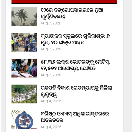
୧୨ରେ ବଙ୍ଗୋପସାଗରରେ ନୂଆ
ଘୂର୍ଣ୍ଣିବଳୟ
Aug 7, 2026
ବ୍ୟାଙ୍କକ ସ୍କୁଲରେ ଗୁଳିକାଣ୍ଡ: ୭
ମୃତ, ୨୦ ଛାତ୍ର ଆହତ
Aug 7, 2026
୫୮.୩୬ ଲକ୍ଷ ଭୋଟରଙ୍କୁ ନୋଟିସ୍‌,
୧୨,୫୭୨ ଅଯୋଗ୍ୟ ଘୋଷିତ
Aug 7, 2026
ଗଜପତି ବିକାଶ ରୋଡମ୍ୟାପ୍‌କୁ ମିଳିଲା
ଗୁରୁତ୍ୱ
Aug 4, 2026
ବରିଷ୍ଠ ଓଏଏସ୍‌ ଅଧିକାରୀସ୍ତରରେ
ଅଦଳବଦଳ
Aug 4, 2026