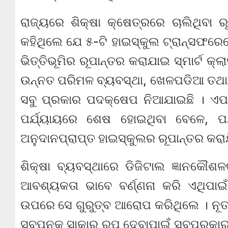
ରାଜ୍ୟରେ ଶିକ୍ଷା କ୍ଷେତ୍ରରେ ଚାଲିଥିବା ର
କହିଥିଲେ ଯେ ୫-ଟି ହାଇସ୍କୁଲ ଟ୍ରାନ୍‌ସଫରେ
ଭିତ୍ତିଭୂମିର ରୂପାନ୍ତର କରାଯାଇ ସ୍ମାର୍ଟ କ୍
ଉନ୍ନତ ପରିମଳ ବ୍ୟବସ୍ଥା, ଖେଳପଡିଆ ତଥା ସ
ସବୁ ପ୍ରକାର ପଦକ୍ଷେପ ନିଆଯାଇଛି । ଏପର
ପର୍ଯ୍ୟାୟରେ ଶେଷ ହୋଇଥିବା ବେଳେ, ପ
ଅନୁଦାନପ୍ରାପ୍ତ ହାଇସ୍କୁଲର ରୂପାନ୍ତର କରା
ଶିକ୍ଷା ବ୍ୟବସ୍ଥାରେ ଡିଜିଟାଲ ଜ୍ଞାନକୌଶଳ
ଆବଶ୍ୟକତା ଭାବେ ବର୍ଣ୍ଣନା କରି ଏଥିପାଇଁ
ଉପରେ ସେ ଗୁରୁତ୍ବ ଆରୋପ କରିଥିଲେ । ନୂତ
ସ୍ବପ୍ନକୁ ସାକାର ରୂପ ଦେବାପାଇଁ ସବୁପ୍ରକ