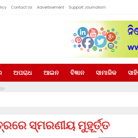
licy
Contact Us
Advertisement
Support Journalism
ର
ଅପରାଧ
ଆଇନ
ବିଜ୍ଞାନ
ସାମାଜିକ
ସାହ
ତ୍ତ
୍ରରେ ସ୍ମରଣୀୟ ମୁହୂର୍ତ୍ତ