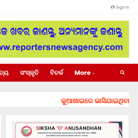
Sign In
ିତ୍ୟ
ସଂସ୍କୃତି
ବିତର୍କ
More
କୁଆଖାଇରେ ଭାସିଯାଇଥିବା ୨ ଯୁବକଙ