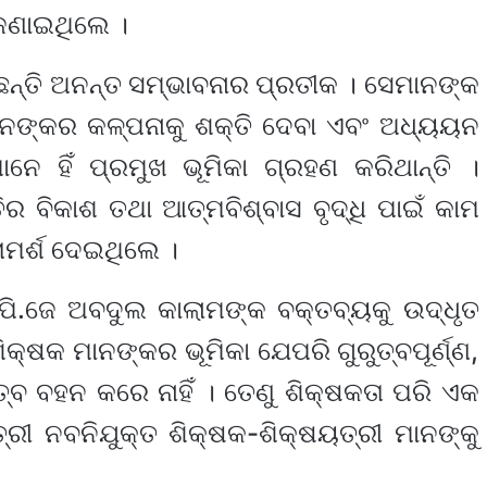
 ଜଣାଇଥିଲେ ।
ଛନ୍ତି ଅନନ୍ତ ସମ୍ଭାବନାର ପ୍ରତୀକ । ସେମାନଙ୍କ
ନଙ୍କର କଳ୍ପନାକୁ ଶକ୍ତି ଦେବା ଏବଂ ଅଧ୍ୟୟନ
ନେ ହିଁ ପ୍ରମୁଖ ଭୂମିକା ଗ୍ରହଣ କରିଥାନ୍ତି ।
ର ବିକାଶ ତଥା ଆତ୍ମବିଶ୍ବାସ ବୃଦ୍ଧି ପାଇଁ କାମ
ରାମର୍ଶ ଦେଇଥିଲେ ।
.ପି.ଜେ ଅବଦୁଲ କାଲାମଙ୍କ ବକ୍ତବ୍ୟକୁ ଉଦ୍ଧୃତ
କ୍ଷକ ମାନଙ୍କର ଭୂମିକା ଯେପରି ଗୁରୁତ୍ବପୂର୍ଣ୍ଣ,
ତ୍ବ ବହନ କରେ ନାହିଁ । ତେଣୁ ଶିକ୍ଷକତା ପରି ଏକ
୍ରୀ ନବନିଯୁକ୍ତ ଶିକ୍ଷକ-ଶିକ୍ଷୟତ୍ରୀ ମାନଙ୍କୁ