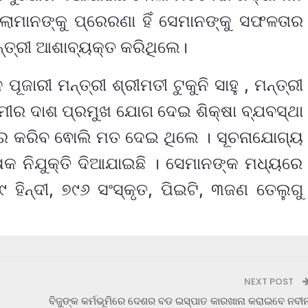
ିଲାମାନଙ୍କୁ ପ୍ରେରଣା ହିଁ ସେମାନଙ୍କୁ ସଫଳତାର
ନ୍ତ୍ରୀ ଆଶାବ୍ୟକ୍ତ କରିଥିଲେ।
ପୂଜାରୀ ମନ୍ତ୍ରୀ ଶ୍ରୀମତୀ ଟୁକୁନି ସାହୁ , ମନ୍ତ୍ରୀ
ସମୀର ଦାଶ ପ୍ରମୁଖ ଯୋଗ ଦେଇ ଶିକ୍ଷା ବ୍ଯବସ୍ଥା
ାକାର କରିବ ଵୋଲି ମତ ଦେଇ ଥିଲେ । ସୂଚନାଯୋଗ୍ୟ
କ ନିଯୁକ୍ତି ଦିଆଯାଇଛି । ସେମାନଙ୍କ ମଧ୍ୟରେ
 ହିନ୍ଦୀ, ୭୯୬ ସଂସ୍କୃତ, ପିଇଟି, ୩ଜଣ ତେଲୁଗୁ
NEXT POST
ବିଜୁଙ୍କ କର୍ମଭୂମିରେ ଦେଶର ବଡ ଇସ୍ପାତ କାରଖାନା କରାଇବେ ନବୀ