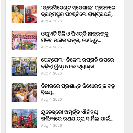
‘ପ୍ରେସିଡେଣ୍ଟ ସ୍ପେଶାଲ’ ଟ୍ରେନରେ
ବ୍ରହ୍ମପୁର ପହଞ୍ଚିଲେ ରାଷ୍ଟ୍ରପତି,
Aug 4, 2026
ଓୟୁଏଟି ପିଜି ଓ ପିଏଚ୍‌ଡି ଛାତ୍ରଙ୍କୁ
ମିଳିବ ମାସିକ ଭତ୍ତା, ଜାଣନ୍ତୁ…
Aug 4, 2026
ପେଟ୍ରୋଲ-ଡିଜେଲ ରପ୍ତାନି ଉପରେ
ବଢ଼ିଲା ୱିଣ୍ଡଫଲ ଟ୍ୟାକ୍ସ
Aug 4, 2026
ବିହାରରେ ପ୍ରଶାନ୍ତ କିଶୋରଙ୍କ ବଡ଼
ବିଜୟ,
Aug 4, 2026
ୟୁନେସ୍କୋ ଅମୂର୍ତ୍ତ ଐତିହ୍ୟ
ତାଲିକାରେ ରଥଯାତ୍ରା ସାମିଲ ପାଇଁ…
Aug 4, 2026