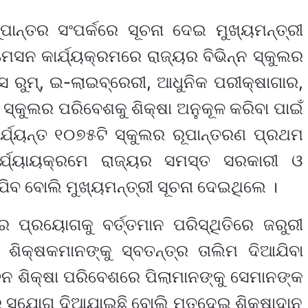
ୂପାନ୍ତର ସଂପର୍କରେ ସୂଚନା ଦେଇ ମୁଖ୍ୟମନ୍ତ୍ରୀ
ମେସନ କାର୍ଯ୍ୟକ୍ରମରେ ରାଜ୍ୟର ବିଭିନ୍ନ ସ୍କୁଲର
ଲାସ ରୁମ୍‌, ଇ-ଲାଇବ୍ରେରୀ, ଆଧୁନିକ ପରୀକ୍ଷାଗାର,
୍କୁଲର ପରିବେଶକୁ ଶିକ୍ଷା ଅନୁକୂଳ କରିବା ପାଇଁ
୍ଯ୍ୟନ୍ତ ୧୦୭୫ଟି ସ୍କୁଲର ରୂପାନ୍ତରଣ ପ୍ରଥମ
ର୍ଯ୍ୟାୟକ୍ରମେ ରାଜ୍ୟର ସମସ୍ତ ସରକାରୀ ଓ
ଯିବ ବୋଲି ମୁଖ୍ୟମନ୍ତ୍ରୀ ସୂଚନା ଦେଇଥିଲେ ।
ର ପ୍ରୟୋଗକୁ ବର୍ତ୍ତମାନ ପରିସ୍ଥିତିରେ ଜରୁରୀ
 ଶିକ୍ଷକମାନଙ୍କୁ ସ୍ବତନ୍ତ୍ର ତାଲିମ ଦିଆଯିବା
ନ ଶିକ୍ଷା ପରିବେଶରେ ପିଲାମାନଙ୍କୁ ସେମାନଙ୍କ
ାର ସୁଯୋଗ ଦିଆଯାଇଛି ବୋଲି ମତଦେଇ ଶିକ୍ଷାଦାନ