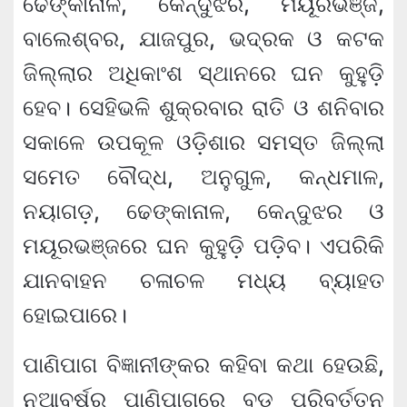
ଢେଙ୍କାନାଳ, କେନ୍ଦୁଝର, ମୟୂରଭଞ୍ଜ,
ବାଲେଶ୍ବର, ଯାଜପୁର, ଭଦ୍ରକ ଓ କଟକ
ଜିଲ୍ଲାର ଅଧିକାଂଶ ସ୍ଥାନରେ ଘନ କୁହୁଡ଼ି
ହେବ। ସେହିଭଳି ଶୁକ୍ରବାର ରାତି ଓ ଶନିବାର
ସକାଳେ ଉପକୂଳ ଓଡ଼ିଶାର ସମସ୍ତ ଜିଲ୍ଲା
ସମେତ ବୌଦ୍ଧ, ଅନୁଗୁଳ, କନ୍ଧମାଳ,
ନୟାଗଡ଼, ଢେଙ୍କାନାଳ, କେନ୍ଦୁଝର ଓ
ମୟୂରଭଞ୍ଜରେ ଘନ କୁହୁଡ଼ି ପଡ଼ିବ। ଏପରିକି
ଯାନବାହନ ଚଳାଚଳ ମଧ୍ୟ ବ୍ୟାହତ
ହୋଇପାରେ।
ପାଣିପାଗ ବିଜ୍ଞାନୀଙ୍କର କହିବା କଥା ହେଉଛି,
ନୂଆବର୍ଷରୁ ପାଣିପାଗରେ ବଡ ପରିବର୍ତ୍ତନ