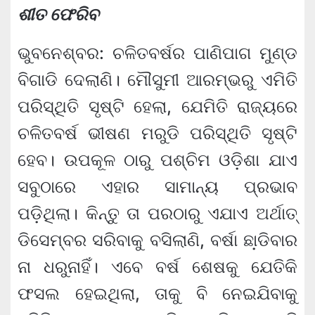
ଶୀତ ଫେରିବ
ଭୁବନେଶ୍ବର: ଚଳିତବର୍ଷର ପାଣିପାଗ ମୁଣ୍ଡ
ବିଗାଡି ଦେଲାଣି। ମୌସୁମୀ ଆରମ୍ଭରୁ ଏମିତି
ପରିସ୍ଥିତି ସୃଷ୍ଟି ହେଲା, ଯେମିତି ରାଜ୍ୟରେ
ଚଳିତବର୍ଷ ଭୀଷଣ ମରୁଡି ପରିସ୍ଥିତି ସୃଷ୍ଟି
ହେବ। ଉପକୂଳ ଠାରୁ ପଶ୍ଚିମ ଓଡ଼ିଶା ଯାଏ
ସବୁଠାରେ ଏହାର ସାମାନ୍ୟ ପ୍ରଭାବ
ପଡ଼ିଥିଲା। କିନ୍ତୁ ତା ପରଠାରୁ ଏଯାଏ ଅର୍ଥାତ୍
ଡିସେମ୍ବର ସରିବାକୁ ବସିଲାଣି, ବର୍ଷା ଛା଼ଡିବାର
ନା ଧରୁନାହିଁ। ଏବେ ବର୍ଷ ଶେଷକୁ ଯେତିକି
ଫସଲ ହେଇଥିଲା, ତାକୁ ବି ନେଇଯିବାକୁ