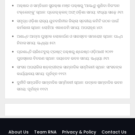
ଅକ୍ଷର ଓ ସମ୍ବିଧାନ ସୁରକ୍ଷା ମଞ୍ଚ ପକ୍ଷରୁ ‘ଆସନ୍ତୁ ଶୁଣିବା ନିରଂଜନ
ଟକ୍‌ଲେଙ୍କୁ’ ସ୍ଥାନ: ପ୍ରେସ୍‌ କ୍ଲବ୍‌ ଅଫ୍‌ ଓଡ଼ିଶା ସମୟ: ସଂଧ୍ୟା ସାଢ଼େ ୬ଟା
ସମୃଦ୍ଧ ଓଡ଼ିଶା ରାଜ୍ୟ ଯୁବବାହିନୀର ଜିଲ୍ଲା ସ୍ତରୀୟ କମିଟି ଗଠନ ପାଇଁ
କର୍ମଶାଳା ସ୍ଥାନ: ଲୋହିଆ ଏକାଡେମି ସମୟ: ଅପରାହ୍‌ଣ ୪ଟା
ଅଶାନ୍ତ ଆତ୍ମା ପୁସ୍ତକ ଲୋକାର୍ପଣ ଓ ସାରସ୍ବତ ସମାରୋହ ସ୍ଥାନ: ପାନ୍ଥ
ନିବାସ ସମୟ: ସନ୍ଧ୍ୟା ୫ଟା
ପ୍ରଶାନ୍ତି ଚାରିଟେବୁଲ୍‌ ଟ୍ରଷ୍ଟ୍‌ ପକ୍ଷରୁ ଶ୍ରେଷ୍ଠ ଓଡ଼ିଆଣୀ ୨୦୨୨
ପୁରସ୍କାର ବିତରଣ ସ୍ଥାନ: ଜୟଦେବ ଭବନ ସମୟ: ସନ୍ଧ୍ୟା ୬ଟା
ସାଂସଦ ଅପରାଜିତା ଷଡ଼ଙ୍ଗୀଙ୍କ ସାମ୍ବାଦିକ ସମ୍ମିଳନୀ ସ୍ଥାନ: ସାଂସଦଙ୍କ
କାର୍ଯ୍ୟାଳୟ ସମୟ: ପୂର୍ବାହ୍ନ ୧୧ଟା
ଦୁର୍ନୀତି ସମ୍ପର୍କିତ ସାମ୍ବାଦିକ ସମ୍ମିଳନୀ ସ୍ଥାନ: ଉତ୍କଳ ସାମ୍ବାଦିକ ଭବନ
ସମୟ: ପୂର୍ବାହ୍ନ ୧୧ଟା
About Us
Team RNA
Privacy & Policy
Contact Us