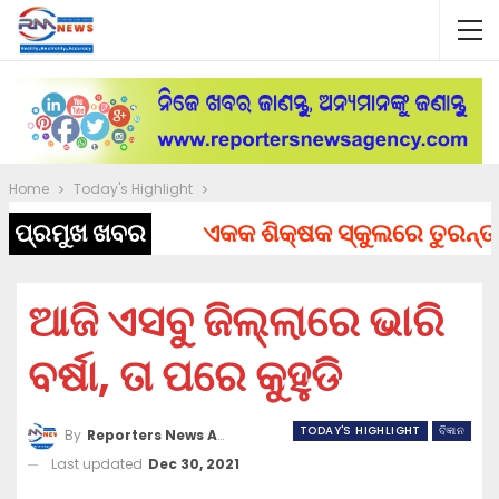
Home
Today's Highlight
ପ୍ରମୁଖ ଖବର
ଏକକ ଶିକ୍ଷକ ସ୍କୁଲରେ ତୁରନ୍ତ ନିଯୁ
ଆଜି ଏସବୁ ଜିଲ୍ଲାରେ ଭାରି
ବର୍ଷା, ତା ପରେ କୁହୁଡି
TODAY'S HIGHLIGHT
ବିଜ୍ଞାନ
By
Reporters News Agency
Last updated
Dec 30, 2021