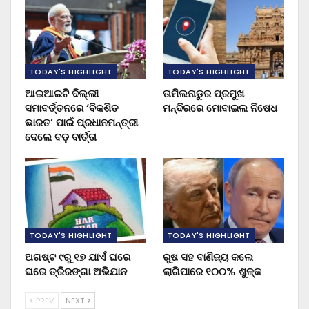
TODAY'S HIGHLIGHT
TODAY'S HIGHLIGHT
ଆଇଆଇଟି ଦିଲ୍ଲୀ
ତାମିଲନାଡୁର ପ୍ରମୁଖ
ସମାବର୍ତ୍ତନରେ ‘ବିକଶିତ
ମନ୍ଦିରରେ ମୋବାଇଲ ନିଷେଧ
ଭାରତ’ ପାଇଁ ପ୍ରଧାନମନ୍ତ୍ରୀ
ଦେଲେ ବଡ଼ ବାର୍ତ୍ତା
TODAY'S HIGHLIGHT
TODAY'S HIGHLIGHT
ଅଗଷ୍ଟ ୯ରୁ ୧୭ ଯାଏଁ ଘରେ
ରୁଷ ସହ ବାଣିଜ୍ୟ କଲେ
ଘରେ ତ୍ରିରଙ୍ଗା ଅଭିଯାନ
ଲାଗିପାରେ ୧୦୦% ଶୁଳ୍କ
PREV
NEXT