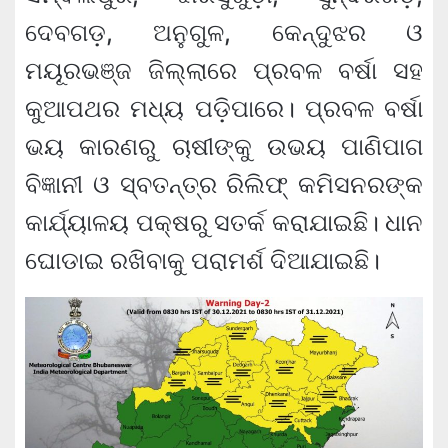
ଦେବଗଡ଼, ଅନୁଗୁଳ, କେନ୍ଦୁଝର ଓ
ମୟୂରଭଞ୍ଜ ଜିଲ୍ଲାରେ ପ୍ରବଳ ବର୍ଷା ସହ
କୁଆପଥର ମଧ୍ୟ ପଡ଼ିପାରେ। ପ୍ରବଳ ବର୍ଷା
ଭୟ କାରଣରୁ ଚାଷୀଙ୍କୁ ଉଭୟ ପାଣିପାଗ
ବିଜ୍ଞାନୀ ଓ ସ୍ବତନ୍ତ୍ର ରିଲିଫ୍ କମିସନରଙ୍କ
କାର୍ଯ୍ୟାଳୟ ପକ୍ଷରୁ ସତର୍କ କରାଯାଇଛି। ଧାନ
ଘୋଡାଇ ରଖିବାକୁ ପରାମର୍ଶ ଦିଆଯାଇଛି।