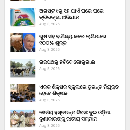
ଅଗଷ୍ଟ ୯ରୁ ୧୭ ଯାଏଁ ଘରେ ଘରେ
ତ୍ରିରଙ୍ଗା ଅଭିଯାନ
Aug 8, 2026
ରୁଷ ସହ ବାଣିଜ୍ୟ କଲେ ଲାଗିପାରେ
୧୦୦% ଶୁଳ୍କ
Aug 8, 2026
ରାଜପଥରୁ ହଟିବେ ଗୋରୁଗାଈ
Aug 8, 2026
ଏକକ ଶିକ୍ଷକ ସ୍କୁଲରେ ତୁରନ୍ତ ନିଯୁକ୍ତ
ହେବେ ଶିକ୍ଷକ
Aug 8, 2026
ଜାତୀୟ ହସ୍ତତନ୍ତ ଦିବସ: ଦୁଇ ଓଡ଼ିଆ
ବୁଣାକାରଙ୍କୁ ଜାତୀୟ ସମ୍ମାନ
Aug 8, 2026