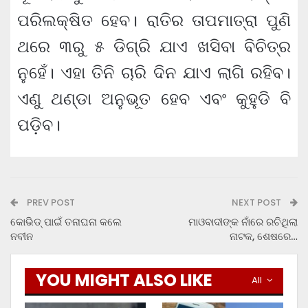
ପରିଲକ୍ଷିତ ହେବ। ରାତିର ତାପମାତ୍ରା ପୁଣି
ଥରେ ୩ରୁ ୫ ଡିଗ୍ରି ଯାଏ ଖସିବା ବିଚିତ୍ର
ନୁହେଁ। ଏହା ତିନି ଚାରି ଦିନ ଯାଏ ଲାଗି ରହିବ।
ଏଣୁ ଥଣ୍ଡା ଅନୁଭୂତ ହେବ ଏବଂ କୁହୁଡି ବି
ପଡ଼ିବ।
PREV POST
NEXT POST
କୋଭିଡ୍ ପାଇଁ ତନାଘନା କଲେ
ମାଓବାଦୀଙ୍କ ନାଁରେ ରଚିଥିଲା
ନବୀନ
ନାଟକ, ଶେଷରେ…
YOU MIGHT ALSO LIKE
All