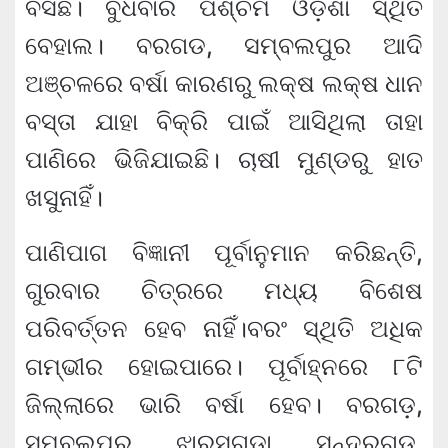
ବସିଛି। ବୁଧବାର ପଶ୍ଚିମ ଓଡ଼ିଶା ସ୍ଥିତି
ବେହାଲ। ବରଗଡ, ସମ୍ବଲପୁର ଆଦି
ଅଞ୍ଚଳରେ ବର୍ଷା କାରଣରୁ ଲକ୍ଷ ଲକ୍ଷ ଧାନ
ବସ୍ତା ଯାହା ବିକ୍ରି ପାଇଁ ଆସିଥିଲା ତାହା
ପାଣିରେ ଭିଜିଯାଇଛି। ଚାଷୀ ମୁଣ୍ଡରୁ ହାତ
ଖସୁନାହିଁ।
ପାଣିପାଗ ବିଜ୍ଞାନୀ ପୂର୍ବାନୁମାନ କରିଛନ୍ତି,
ଗୁରବାର ଚିତ୍ରରେ ମଧ୍ୟ ବିଶେଷ
ପରିବର୍ତ୍ତନ ହେବ ନାହିଁ।ବରଂ ସ୍ଥିତି ଅଧିକ
ଗମ୍ଭୀର ହୋଇପାରେ। ପୂର୍ବାହ୍ନରେ ୮ଟି
ଜିଲ୍ଲାରେ ଭାରି ବର୍ଷା ହେବ। ବରଗଡ଼,
ସମ୍ବଲପୁର, ଝାରସୁଗୁଡ଼ା, ସୁନ୍ଦରଗଡ଼,