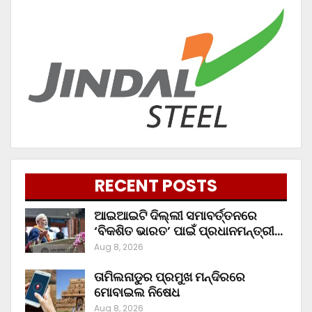
RECENT POSTS
ଆଇଆଇଟି ଦିଲ୍ଲୀ ସମାବର୍ତ୍ତନରେ
‘ବିକଶିତ ଭାରତ’ ପାଇଁ ପ୍ରଧାନମନ୍ତ୍ରୀ…
Aug 8, 2026
ତାମିଲନାଡୁର ପ୍ରମୁଖ ମନ୍ଦିରରେ
ମୋବାଇଲ ନିଷେଧ
Aug 8, 2026