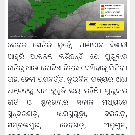
କେବଳ ସେତିକି ନୁହେଁ, ପାଣିପାଗ ବିଜ୍ଞାନୀ
ଆହୁରି ଆକଳନ କରିଛନ୍ତି ଯେ ଗୁରୁବାର
ରାତିରୁ ଆଉ ଗୋଟିଏ ଚିତ୍ର ଦେଖିବାକୁ ମିଳିବ।
ତାହା ହେଲା ପରବର୍ତ୍ତୀ ଦୁଇଦିନ ରାଜ୍ୟର ଅଧା
ଅଞ୍ଚଳକୁ ଘନ କୁହୁ଼ଡି ଭୟ ରହିଛି। ଗୁରୁବାର
ରାତି ଓ ଶୁକ୍ରବାର ସକାଳ ମଧ୍ୟରେ
ସୁନ୍ଦରଗଡ଼, ଝାରସୁଗୁଡ଼ା, ବରଗଡ଼,
ସମ୍ବଲପୁର, ଦେବଗଡ଼, ଅନୁଗୁଳ,