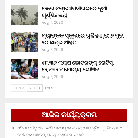
୧୨ରେ ବଙ୍ଗୋପସାଗରରେ ନୂଆ
ଘୂର୍ଣ୍ଣିବଳୟ
Aug 7, 2026
ବ୍ୟାଙ୍କକ ସ୍କୁଲରେ ଗୁଳିକାଣ୍ଡ: ୭ ମୃତ,
୨୦ ଛାତ୍ର ଆହତ
Aug 7, 2026
୫୮.୩୬ ଲକ୍ଷ ଭୋଟରଙ୍କୁ ନୋଟିସ୍‌,
୧୨,୫୭୨ ଅଯୋଗ୍ୟ ଘୋଷିତ
Aug 7, 2026
PREV
NEXT
1 of 955
ଆଜିର କାର୍ଯ୍ୟକ୍ରମ
ଓଡ଼ିଶା ଊର୍ଦ୍ଦୁ ଏକାଡେମି ପକ୍ଷରୁ ‘ଜାତୀୟସ୍ତରୀୟ ସୁଫି କୱାଲି’ ସ୍ଥାନ:
ରବୀନ୍ଦ୍ର ମଣ୍ଡପ, ସମୟ: ସଂଧ୍ୟା ସାଢ଼େ ୬ଟା