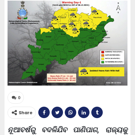
0
Share
ନୂଆବର୍ଷରୁ ବଦଳିଯିବ ପାଣିପାଗ, ରାଜ୍ୟକୁ