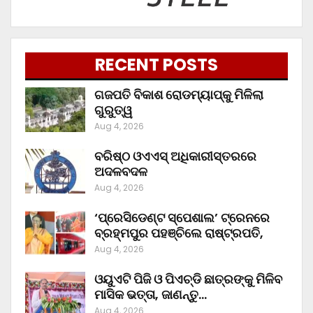
RECENT POSTS
ଗଜପତି ବିକାଶ ରୋଡମ୍ୟାପ୍‌କୁ ମିଳିଲା
ଗୁରୁତ୍ୱ
Aug 4, 2026
ବରିଷ୍ଠ ଓଏଏସ୍‌ ଅଧିକାରୀସ୍ତରରେ
ଅଦଳବଦଳ
Aug 4, 2026
‘ପ୍ରେସିଡେଣ୍ଟ ସ୍ପେଶାଲ’ ଟ୍ରେନରେ
ବ୍ରହ୍ମପୁର ପହଞ୍ଚିଲେ ରାଷ୍ଟ୍ରପତି,
Aug 4, 2026
ଓୟୁଏଟି ପିଜି ଓ ପିଏଚ୍‌ଡି ଛାତ୍ରଙ୍କୁ ମିଳିବ
ମାସିକ ଭତ୍ତା, ଜାଣନ୍ତୁ…
Aug 4, 2026