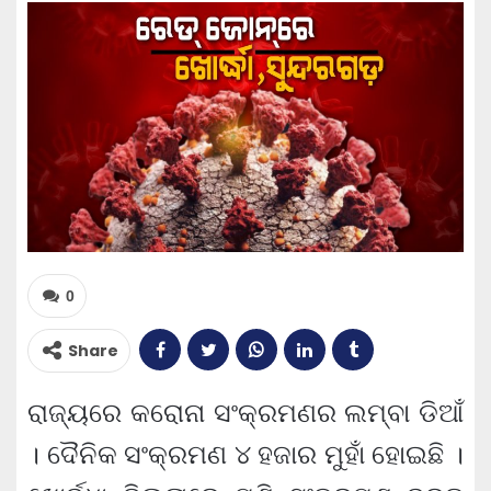
0
Share
ରାଜ୍ୟରେ କରୋନା ସଂକ୍ରମଣର ଲମ୍ବା ଡିଆଁ
। ଦୈନିକ ସଂକ୍ରମଣ ୪ ହଜାର ମୁହାଁ ହୋଇଛି ।