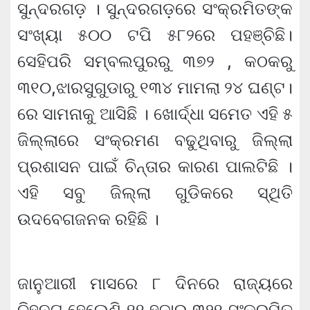
ସୁନ୍ଦରଗଡ଼ । ସୁନ୍ଦରଗଡ଼ରେ ସଂକ୍ରମିତଙ୍କ
ସଂଖ୍ୟା ୫୦୦ ଟପି ୫୮୨ରେ ପହଞ୍ଚିଛି।
ସେହିପରି ସମ୍ବଲପୁରରୁ ୩୭୨ , କଠକରୁ
୩୧୦,ଝାରସୁଗୁଡାରୁ ୧୩୪ ମାମଲା ୨୪ ଘଣ୍ଟ।
ରେ ସାମନାକୁ ଆସିଛି । ଖୋର୍ଦ୍ଧା ସମେତ ଏହି ୫
ଜିଲ୍ଲାରେ ସଂକ୍ରମଣ ବଢୁଥିବାରୁ ଜିଲ୍ଲା
ପ୍ରଶାସନ ପାଇଁ ଚିନ୍ତାର କାରଣ ପାଲଟିଛି ।
ଏହି ସବୁ ଜିଲ୍ଲା ଗୁଡିକରେ ସ୍ଥିତି
ଉଦବେଗଜନକ ରହିଛି ।
ଜାନୁଆରୀ ମାସରେ ୮ ଦିନରେ ରାଜ୍ୟରେ
ଚିହ୍ନଟ ହେଲେଣି ୧୧ ହଜାର ୩୨୧ ସଂକ୍ରମିତ