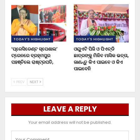
TODAY'S HIGHLIGHT
TODAY'S HIGHLIGHT
‘ପ୍ରେସିଡେଣ୍ଟ ସ୍ପେଶାଲ’
ଓୟୁଏଟି ପିଜି ଓ ପିଏଚ୍‌ଡି
ଟ୍ରେନରେ ବ୍ରହ୍ମପୁର
ଛାତ୍ରଙ୍କୁ ମିଳିବ ମାସିକ ଭତ୍ତା,
ପହଞ୍ଚିଲେ ରାଷ୍ଟ୍ରପତି,
ଜାଣନ୍ତୁ କିଏ ପାଇବେ ଓ କିଏ
ପାଇବେନି
PREV
NEXT
LEAVE A REPLY
Your email address will not be published.