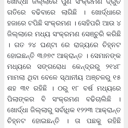
ଖୋର୍ଦ୍ଧା ଜିଲ୍ଲାରେ ପୁଣି ସଂକ୍ରମଣ ଦ୍ରୁତ
ଗତିରେ ବଢିବାରେ ଲାଗିଛି । ଖୋର୍ଦ୍ଧାରେ
ହଜାରେ ଟପିଛି ସଂକ୍ରମଣ । ସେହିପରି ଆଉ ୪
ଜିଲ୍ଲାରେ ମଧ୍ୟ ସଂକ୍ରମଣ ସେଞ୍ଚୁରି କରିଛି
। ଗତ ୨୪ ଘଣ୍ଟା ରେ ରାଜ୍ୟରେ ଚିହ୍ନଟ
ହୋଇଛନ୍ତି ୩୬୭୯ ଆକ୍ରାନ୍ତ । ସେମାନଙ୍କ
ମଧ୍ୟରେ ସଙ୍ଗରୋଧ କେନ୍ଦ୍ରରୁ ୨୧୪୮
ମାମଲା ଥିବା ବେଳେ ସ୍ଥାନୀୟ ଅଞ୍ଚଳରୁ ୧୫
ଶହ ୩୧ ରହିଛି । ୦ରୁ ୧୮ ବର୍ଷ ମଧ୍ୟରେ
ପିଲାଙ୍କର ବି ସଂକ୍ରମଣ ବଢିଚାଲିଛି ।
ଖୋର୍ଦ୍ଧା ଜିଲ୍ଲାରୁ ସର୍ବାଧିକ ୧୨୨୩ ଆକ୍ରାନ୍ତ
ଚିହ୍ନଟ ହୋଇଛନ୍ତି । ତା ପଛକୁ ରହିଛି