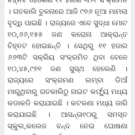
। ଗତକାଲି ତୁଳନାରେ ଆଜି ୯୭୬ ନୂଆ ମାମଲା
ବୃଦ୍ଧି ପାଇଛି । ରାଜ୍ୟରେ ଏବେ ସୁଦ୍ଧା ମୋଟ
୧୦,୬୬,୧୫୫ ଜଣ କରୋନା ଆକ୍ରାନ୍ତ
ଚିହ୍ନଟ ହୋଇଛନ୍ତି । ସେଥିରୁ ୧୧ ହଜାର
୬୬୩ଟି ସକ୍ରିୟ ସଂକ୍ରମିତ ଥିବା ବେଳେ
୧୦,୪୫,୯୭୧ ଜଣ ସୁସ୍ଥ ହେଲେଣି ।
ରାଜ୍ୟରେ ସଂକ୍ରମଣ ଲମ୍ବା ଡିଆଁ
ମାରୁଥିବାରୁ ଗତକାଲିଠୁ ନାଇଟ କର୍ଫ୍ୟୁ ମଧ୍ୟ
କଡାକଡି କରାଯାଇଛି । କଟକଣା ମଧ୍ୟ ଜାରି
କରାଯାଇଛି । ଆସନ୍ତା୧୦ରୁ ସମସ୍ତ
ସ୍କୁଲ,କଲେଜ ବନ୍ଦ ନେଇ ଘୋଷଣା