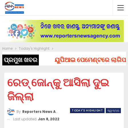
Home
Today's Highlight
ପ୍ରମୁଖ ଖବର
ୟୁପିଆଇ ପେମେଣ୍ଟରେ ଲାଗିପାରେ ଚ
ରେଡ୍ ଜୋନ୍କୁ ଆସିଲା ଦୁଇ
ଜିଲ୍ଲା
TODAY'S HIGHLIGHT
ସ୍ୱାସ୍ଥ୍ୟ
By
Reporters News Agency
Last updated
Jan 8, 2022