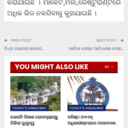
କରାଯାଇଛି । ମାର୍କେଟ,ମଲ,ରେଷ୍ଟୁରାଣ୍ଟରେ
ଅଧିକ ଭିଡ ନକରିବାକୁ କୁହାଯାଇଛି ।
PREV POST
NEXT POST
ଚିନ୍ତା ବଢାଇଲା କରୋନା..
କାଳିଆ ତୋସହ ଆଜି ଶେଷ ଦେଖା…
YOU MIGHT ALSO LIKE
All
TODAY'S HIGHLIGHT
TODAY'S HIGHLIGHT
ଗଜପତି ବିକାଶ ରୋଡମ୍ୟାପ୍‌କୁ
ବରିଷ୍ଠ ଓଏଏସ୍‌
ମିଳିଲା ଗୁରୁତ୍ୱ
ଅଧିକାରୀସ୍ତରରେ ଅଦଳବଦଳ