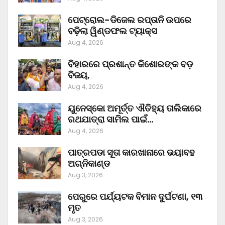
ପେଟ୍ରୋଲ-ଡିଜେଲ ରପ୍ତାନି ଉପରେ
ବଢ଼ିଲା ୱିଣ୍ଡଫଲ ଟ୍ୟାକ୍ସ
Aug 4, 2026
ବିହାରରେ ପ୍ରଶାନ୍ତ କିଶୋରଙ୍କ ବଡ଼
ବିଜୟ,
Aug 4, 2026
ୟୁନେସ୍କୋ ଅମୂର୍ତ୍ତ ଐତିହ୍ୟ ତାଲିକାରେ
ରଥଯାତ୍ରା ସାମିଲ ପାଇଁ…
Aug 4, 2026
ପାତ୍ରପଡା ସୂତା କାରଖାନାରେ ଭୟାବହ
ଅଗ୍ନିକାଣ୍ଡ
Aug 3, 2026
ପେରୁରେ ପର୍ଯ୍ୟଟକ ବିମାନ ଦୁର୍ଘଟଣା, ୧୩
ମୃତ
Aug 3, 2026