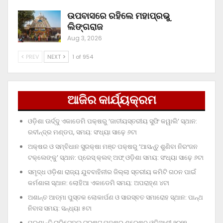
ଉପବାସରେ ରହିଲେ ମହାପ୍ରଭୁ
ଲିଙ୍ଗରାଜ
Aug 3, 2026
PREV
NEXT
1 of 954
ଆଜିର କାର୍ଯ୍ୟକ୍ରମ
ଓଡ଼ିଶା ଊର୍ଦ୍ଦୁ ଏକାଡେମି ପକ୍ଷରୁ ‘ଜାତୀୟସ୍ତରୀୟ ସୁଫି କୱାଲି’ ସ୍ଥାନ:
ରବୀନ୍ଦ୍ର ମଣ୍ଡପ, ସମୟ: ସଂଧ୍ୟା ସାଢ଼େ ୬ଟା
ଅକ୍ଷର ଓ ସମ୍ବିଧାନ ସୁରକ୍ଷା ମଞ୍ଚ ପକ୍ଷରୁ ‘ଆସନ୍ତୁ ଶୁଣିବା ନିରଂଜନ
ଟକ୍‌ଲେଙ୍କୁ’ ସ୍ଥାନ: ପ୍ରେସ୍‌ କ୍ଲବ୍‌ ଅଫ୍‌ ଓଡ଼ିଶା ସମୟ: ସଂଧ୍ୟା ସାଢ଼େ ୬ଟା
ସମୃଦ୍ଧ ଓଡ଼ିଶା ରାଜ୍ୟ ଯୁବବାହିନୀର ଜିଲ୍ଲା ସ୍ତରୀୟ କମିଟି ଗଠନ ପାଇଁ
କର୍ମଶାଳା ସ୍ଥାନ: ଲୋହିଆ ଏକାଡେମି ସମୟ: ଅପରାହ୍‌ଣ ୪ଟା
ଅଶାନ୍ତ ଆତ୍ମା ପୁସ୍ତକ ଲୋକାର୍ପଣ ଓ ସାରସ୍ବତ ସମାରୋହ ସ୍ଥାନ: ପାନ୍ଥ
ନିବାସ ସମୟ: ସନ୍ଧ୍ୟା ୫ଟା
ପ୍ରଶାନ୍ତି ଚାରିଟେବୁଲ୍‌ ଟ୍ରଷ୍ଟ୍‌ ପକ୍ଷରୁ ଶ୍ରେଷ୍ଠ ଓଡ଼ିଆଣୀ ୨୦୨୨