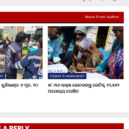
More From Author
HT
TODAY'S HIGHLIGHT
ଗୁଳିକାଣ୍ଡ: ୭ ମୃତ, ୨୦
୫୮.୩୬ ଲକ୍ଷ ଭୋଟରଙ୍କୁ ନୋଟିସ୍‌, ୧୨,୫୭୨
ଅଯୋଗ୍ୟ ଘୋଷିତ
 A REPLY