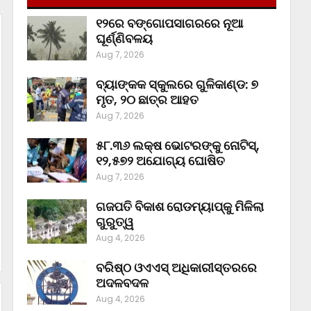
୧୨ରେ ବଙ୍ଗୋପସାଗରରେ ନୂଆ
ଘୂର୍ଣ୍ଣିବଳୟ
Aug 7, 2026
ବ୍ୟାଙ୍କକ ସ୍କୁଲରେ ଗୁଳିକାଣ୍ଡ: ୭
ମୃତ, ୨୦ ଛାତ୍ର ଆହତ
Aug 7, 2026
୫୮.୩୬ ଲକ୍ଷ ଭୋଟରଙ୍କୁ ନୋଟିସ୍‌,
୧୨,୫୭୨ ଅଯୋଗ୍ୟ ଘୋଷିତ
Aug 7, 2026
ଗଜପତି ବିକାଶ ରୋଡମ୍ୟାପ୍‌କୁ ମିଳିଲା
ଗୁରୁତ୍ୱ
Aug 4, 2026
ବରିଷ୍ଠ ଓଏଏସ୍‌ ଅଧିକାରୀସ୍ତରରେ
ଅଦଳବଦଳ
Aug 4, 2026