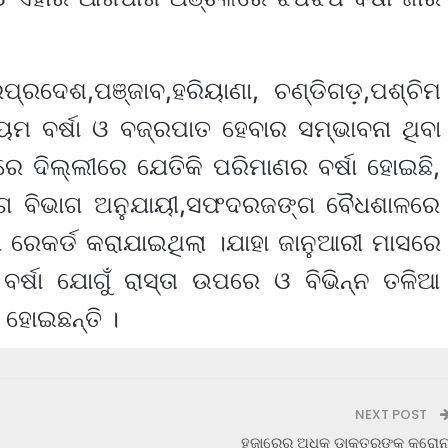
୍ରଦେଶ,ପଞ୍ଜାବ,ହରିୟାଣା, ଚଣ୍ଡିଗଡ଼,ପଶ୍ଚିମ
ମ ବର୍ଷା ଓ ବଜ୍ରପାତ ହେବାର ସମ୍ଭାବନା ଥିବା
ୀରେ ଦିଲ୍ଲୀରେ ଯେତିକି ପରିମାଣର ବର୍ଷା ହୋଇଛି,
ଣିପାଗ ବିଭାଗ ଅନୁଯାୟୀ,ସଫଦରଜଙ୍ଗ ବୈଧଶାଳରେ
ଷା ରେକର୍ଡ କରାଯାଇଥିଲା ।ଯାହା ଜାନୁଆରୀ ମାସରେ
ବର୍ଷା ଯୋଗୁଁ ରାସ୍ତା ଉପରେ ଓ ବିଭିନ୍ନ ତଳିଆ
 ହୋଇଛନ୍ତି ।
NEXT POST
ହଜାରେରୁ ଅଧିକ ଡାକ୍ତରଙ୍କୁ କରୋନ