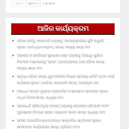
PREV
NEXT
1 of 954
ଆଜିର କାର୍ଯ୍ୟକ୍ରମ
ଓଡ଼ିଶା ଊର୍ଦ୍ଦୁ ଏକାଡେମି ପକ୍ଷରୁ ‘ଜାତୀୟସ୍ତରୀୟ ସୁଫି କୱାଲି’
ସ୍ଥାନ: ରବୀନ୍ଦ୍ର ମଣ୍ଡପ, ସମୟ: ସଂଧ୍ୟା ସାଢ଼େ ୬ଟା
ଅକ୍ଷର ଓ ସମ୍ବିଧାନ ସୁରକ୍ଷା ମଞ୍ଚ ପକ୍ଷରୁ ‘ଆସନ୍ତୁ ଶୁଣିବା
ନିରଂଜନ ଟକ୍‌ଲେଙ୍କୁ’ ସ୍ଥାନ: ପ୍ରେସ୍‌ କ୍ଲବ୍‌ ଅଫ୍‌ ଓଡ଼ିଶା ସମୟ:
ସଂଧ୍ୟା ସାଢ଼େ ୬ଟା
ସମୃଦ୍ଧ ଓଡ଼ିଶା ରାଜ୍ୟ ଯୁବବାହିନୀର ଜିଲ୍ଲା ସ୍ତରୀୟ କମିଟି ଗଠନ ପାଇଁ
କର୍ମଶାଳା ସ୍ଥାନ: ଲୋହିଆ ଏକାଡେମି ସମୟ: ଅପରାହ୍‌ଣ ୪ଟା
ଅଶାନ୍ତ ଆତ୍ମା ପୁସ୍ତକ ଲୋକାର୍ପଣ ଓ ସାରସ୍ବତ ସମାରୋହ ସ୍ଥାନ:
ପାନ୍ଥ ନିବାସ ସମୟ: ସନ୍ଧ୍ୟା ୫ଟା
ପ୍ରଶାନ୍ତି ଚାରିଟେବୁଲ୍‌ ଟ୍ରଷ୍ଟ୍‌ ପକ୍ଷରୁ ଶ୍ରେଷ୍ଠ ଓଡ଼ିଆଣୀ ୨୦୨୨
ପୁରସ୍କାର ବିତରଣ ସ୍ଥାନ: ଜୟଦେବ ଭବନ ସମୟ: ସନ୍ଧ୍ୟା ୬ଟା
ସାଂସଦ ଅପରାଜିତା ଷଡ଼ଙ୍ଗୀଙ୍କ ସାମ୍ବାଦିକ ସମ୍ମିଳନୀ ସ୍ଥାନ:
ସାଂସଦଙ୍କ କାର୍ଯ୍ୟାଳୟ ସମୟ: ପୂର୍ବାହ୍ନ ୧୧ଟା