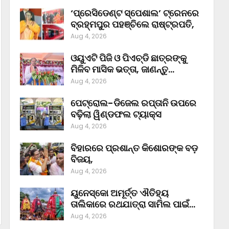
‘ପ୍ରେସିଡେଣ୍ଟ ସ୍ପେଶାଲ’ ଟ୍ରେନରେ
ବ୍ରହ୍ମପୁର ପହଞ୍ଚିଲେ ରାଷ୍ଟ୍ରପତି,
Aug 4, 2026
ଓୟୁଏଟି ପିଜି ଓ ପିଏଚ୍‌ଡି ଛାତ୍ରଙ୍କୁ
ମିଳିବ ମାସିକ ଭତ୍ତା, ଜାଣନ୍ତୁ…
Aug 4, 2026
ପେଟ୍ରୋଲ-ଡିଜେଲ ରପ୍ତାନି ଉପରେ
ବଢ଼ିଲା ୱିଣ୍ଡଫଲ ଟ୍ୟାକ୍ସ
Aug 4, 2026
ବିହାରରେ ପ୍ରଶାନ୍ତ କିଶୋରଙ୍କ ବଡ଼
ବିଜୟ,
Aug 4, 2026
ୟୁନେସ୍କୋ ଅମୂର୍ତ୍ତ ଐତିହ୍ୟ
ତାଲିକାରେ ରଥଯାତ୍ରା ସାମିଲ ପାଇଁ…
Aug 4, 2026