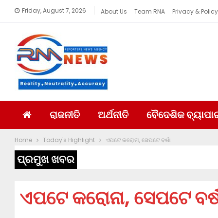
Friday, August 7, 2026
About Us
Team RNA
Privacy & Policy
ରାଜନୀତି
ଅର୍ଥନୀତି
ବୈଦେଶିକ ବ୍ୟାପା
Home
Today's Highlight
ଏପଟେ କରୋନା, ସେପଟେ ବର୍ଷା
ପ୍ରମୁଖ ଖବର
ଏପଟେ କରୋନା, ସେପଟେ ବର୍ଷ