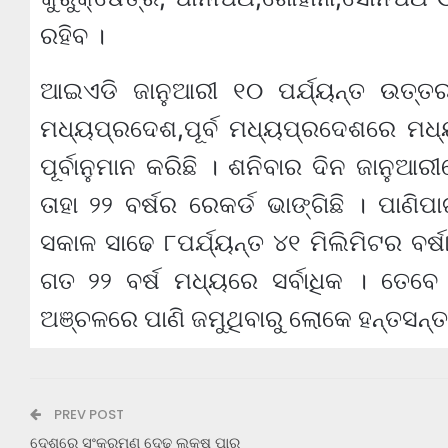
ରହିବ ।
ଆଇଏଡି ଜାନୁଆରୀ ୧୦ ପର୍ଯ୍ୟନ୍ତ ଉତ୍ତରପ
ମଧ୍ୟପ୍ରଦେଶ,ପୂର୍ବ ମଧ୍ୟପ୍ରଦେଶରେ ମଧ୍ୟ
ପୂର୍ବାନୁମାନ କରିଛି । ଶନିବାର ଦିନ ଜାନୁଆର
ତାହା ୨୨ ବର୍ଷର ରେକର୍ଡ ଭାଙ୍ଗିଛି । ପା
ସକାଳ ସାଢେ ୮ପର୍ଯ୍ୟନ୍ତ ୪୧ ମିଲିମିଟର ବର୍
ଗତ ୨୨ ବର୍ଷ ମଧ୍ୟରେ ସର୍ବାଧିକ । ତେବେ 
ଅଞ୍ଚଳରେ ପାଣି ଜମୁଥିବାରୁ ଲୋକେ ହନ୍ତସନ୍ତ
PREV POST
ଦେଶରେ ସଂକ୍ରମଣ ଦେଢ଼ ଲକ୍ଷ ପାର୍