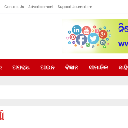
Contact Us
Advertisement
Support Journalism
ର
ଅପରାଧ
ଆଇନ
ବିଜ୍ଞାନ
ସାମାଜିକ
ସାହ
ା