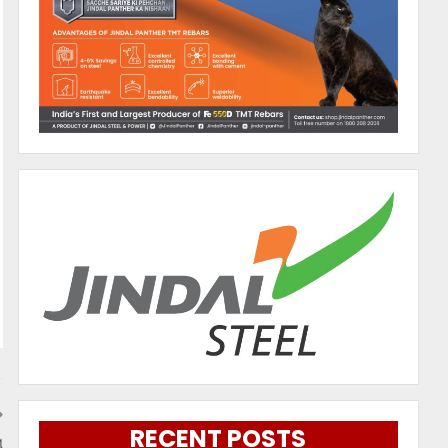
RECENT POSTS
ା