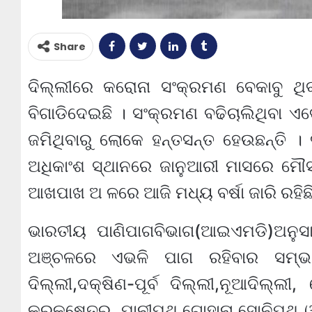
Share
ଦିଲ୍ଲୀରେ କରୋନା ସଂକ୍ରମଣ ବେକାବୁ ଥିବା
ବିଗାଡିଦେଇଛି । ସଂକ୍ରମଣ ବଢିଚାଲିଥିବା ଏବେ 
ଜମିଥିବାରୁ ଲୋକେ ହନ୍ତସନ୍ତ ହେଉଛନ୍ତି
ଅଧିକାଂଶ ସ୍ଥାନରେ ଜାନୁଆରୀ ମାସରେ ମୌସମୀ
ଆଖପାଖ ଅ ଳରେ ଆଜି ମଧ୍ୟ ବର୍ଷା ଜାରି ରହିଛି
ଭାରତୀୟ ପାଣିପାଗବିଭାଗ(ଆଇଏମଡି)ଅନୁସା
ଅଞ୍ଚଳରେ ଏଭଳି ପାଗ ରହିବାର ସମ୍ଭ
ଦିଲ୍ଲୀ,ଦକ୍ଷିଣ-ପୂର୍ବ ଦିଲ୍ଲୀ,ନୂଆଦିଲ୍ଲୀ,
କୁରୁକ୍ଷେତ୍ର, ପାନୀପଥ,ଗୋହାନା,ସୋନିପଥ ଓ