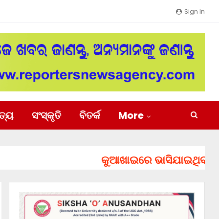
Sign In
ିତ୍ୟ
ସଂସ୍କୃତି
ବିତର୍କ
More
କୁଆଖାଇରେ ଭାସିଯାଇଥିବା ୨ ଯୁବ