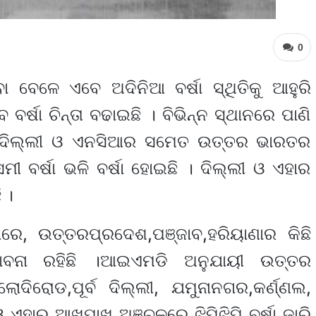
0
 ବେଳେ ଏବେ ଅଦିନିଆ ବର୍ଷା ସ୍ଥିତିକୁ ଆହୁରି
ବର୍ଷା ଚିନ୍ତା ବଢାଇଛି । ବିଭିନ୍ନ ସ୍ଥାନରେ ପାଣି
 । ଦିଲ୍ଲୀ ଓ ଏନସିଆର ସମେତ ଉତ୍ତର ଭାରତର
 ବର୍ଷା ଭଳି ବର୍ଷା ହୋଇଛି । ଦିଲ୍ଲୀ ଓ ଏହାର
 ।
ରେ, ଉତ୍ତରପ୍ରଦେଶ,ପଞ୍ଜାବ,ହରିୟାଣାର କିଛି
ାବନା ରହିଛି ।ଆଇଏମଡି ଅନୁଯାୟୀ ଉତ୍ତର
 ଲୋଦିରୋଡ,ପୂର୍ବ ଦିଲ୍ଲୀ, ଯମୁନାନଗର,କର୍ଣ୍ଣଲ,
 ଏହାର ଆଖପାଖ ଅଞ୍ଚଳରେ ଝିପିଝିପି ବର୍ଷା ଜାରି