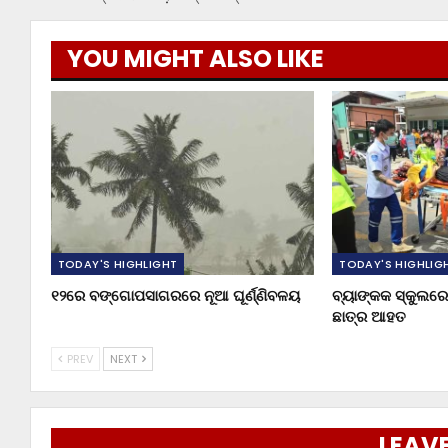
YOU MIGHT ALSO LIKE
TODAY'S HIGHLIGHT
TODAY'S HIGHLIG
୧୨ରେ ବଙ୍ଗୋପସାଗରରେ ନୂଆ ଘୂର୍ଣ୍ଣିବଳୟ
ବ୍ୟାଙ୍କକ ସ୍କୁଲରେ 
ଛାତ୍ର ଆହତ
PREV
NEXT
LEAVE