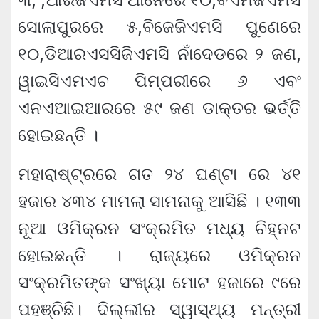
ସୋଲାପୁରରେ ୫,ବିଜେଜିଏମସି ପୁଣେରେ
୧୦,ଡିଆରଏସସିଜିଏମସି ନାଁଦେଡରେ ୨ ଜଣ,
ୱାଇସିଏମଏଚ ପିମ୍ପରୀରେ ୬ ଏବଂ
ଏନଏଆଇଆରରେ ୫୯ ଜଣ ଡାକ୍ତର ଭର୍ତ୍ତି
ହୋଇଛନ୍ତି ।
ମହାରାଷ୍ଟ୍ରରେ ଗତ ୨୪ ଘଣ୍ଟା ରେ ୪୧
ହଜାର ୪୩୪ ମାମଲା ସାମନାକୁ ଆସିଛି । ୧୩୩
ନୂଆ ଓମିକ୍ରନ ସଂକ୍ରମିତ ମଧ୍ୟ ଚିହ୍ନଟ
ହୋଇଛନ୍ତି । ରାଜ୍ୟରେ ଓମିକ୍ରନ
ସଂକ୍ରମିତଙ୍କ ସଂଖ୍ୟା ମୋଟ ହଜାରେ ୯ରେ
ପହଞ୍ଚିଛି। ଦିଲ୍ଲୀର ସ୍ୱାସ୍ଥ୍ୟ ମନ୍ତ୍ରୀ