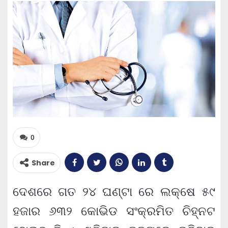
0
Share
ଦେଶରେ ଗତ ୨୪ ଘଣ୍ଟା ରେ ଲକ୍ଷେ ୫୯
ହଜାର ୬୩୨ କୋଭିଡ ସଂକ୍ରମିତ ଚିହ୍ନଟ