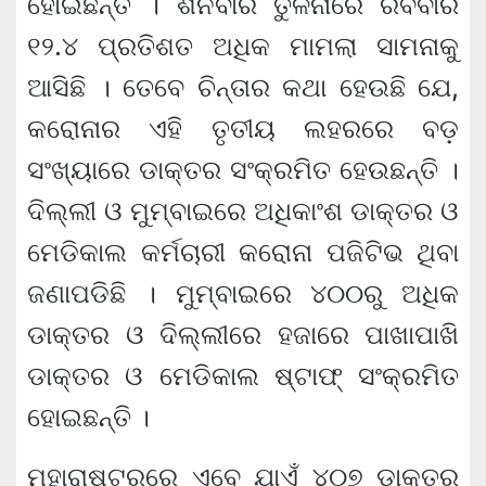
ହୋଇଛନ୍ତି । ଶନିବାର ତୁଳନାରେ ରବିବାର
୧୨.୪ ପ୍ରତିଶତ ଅଧିକ ମାମଲା ସାମନାକୁ
ଆସିଛି । ତେବେ ଚିନ୍ତାର କଥା ହେଉଛି ଯେ,
କରୋନାର ଏହି ତୃତୀୟ ଲହରରେ ବଡ଼
ସଂଖ୍ୟାରେ ଡାକ୍ତର ସଂକ୍ରମିତ ହେଉଛନ୍ତି ।
ଦିଲ୍ଲୀ ଓ ମୁମ୍ବାଇରେ ଅଧିକାଂଶ ଡାକ୍ତର ଓ
ମେଡିକାଲ କର୍ମଚାରୀ କରୋନା ପଜିଟିଭ ଥିବା
ଜଣାପଡିଛି । ମୁମ୍ବାଇରେ ୪୦୦ରୁ ଅଧିକ
ଡାକ୍ତର ଓ ଦିଲ୍ଲୀରେ ହଜାରେ ପାଖାପାଖି
ଡାକ୍ତର ଓ ମେଡିକାଲ ଷ୍ଟାଫ୍ ସଂକ୍ରମିତ
ହୋଇଛନ୍ତି ।
ମହାରାଷ୍ଟ୍ରରେ ଏବେ ଯାଏଁ ୪୦୭ ଡାକ୍ତର