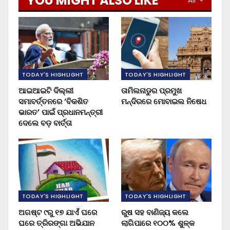
YOU MIGHT ALSO LIKE
All
TODAY'S HIGHLIGHT
TODAY'S HIGHLIGHT
ଆଇଆଇଟି ଦିଲ୍ଲୀ
ତାମିଲନାଡୁର ପ୍ରମୁଖ
ସମାବର୍ତ୍ତନରେ ‘ବିକଶିତ
ମନ୍ଦିରରେ ମୋବାଇଲ ନିଷେଧ
ଭାରତ’ ପାଇଁ ପ୍ରଧାନମନ୍ତ୍ରୀ
ଦେଲେ ବଡ଼ ବାର୍ତ୍ତା
TODAY'S HIGHLIGHT
TODAY'S HIGHLIGHT
ଅଗଷ୍ଟ ୯ରୁ ୧୭ ଯାଏଁ ଘରେ
ରୁଷ ସହ ବାଣିଜ୍ୟ କଲେ
ଘରେ ତ୍ରିରଙ୍ଗା ଅଭିଯାନ
ଲାଗିପାରେ ୧୦୦% ଶୁଳ୍କ