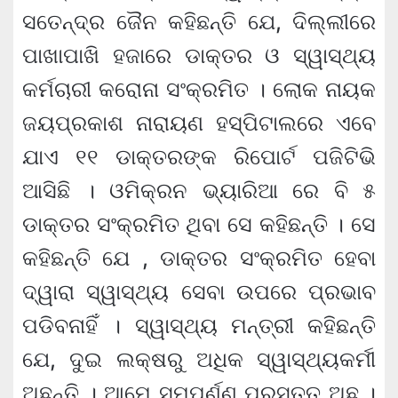
ସତେନ୍ଦ୍ର ଜୈନ କହିଛନ୍ତି ଯେ, ଦିଲ୍ଲୀରେ
ପାଖାପାଖି ହଜାରେ ଡାକ୍ତର ଓ ସ୍ୱାସ୍ଥ୍ୟ
କର୍ମଚାରୀ କରୋନା ସଂକ୍ରମିତ । ଲୋକ ନାୟକ
ଜୟପ୍ରକାଶ ନାରାୟଣ ହସ୍ପିଟାଲରେ ଏବେ
ଯାଏ ୧୧ ଡାକ୍ତରଙ୍କ ରିପୋର୍ଟ ପଜିଟିଭି
ଆସିଛି । ଓମିକ୍ରନ ଭ୍ୟାରିଆ ରେ ବି ୫
ଡାକ୍ତର ସଂକ୍ରମିତ ଥିବା ସେ କହିଛନ୍ତି । ସେ
କହିଛନ୍ତି ଯେ , ଡାକ୍ତର ସଂକ୍ରମିତ ହେବା
ଦ୍ୱାରା ସ୍ୱାସ୍ଥ୍ୟ ସେବା ଉପରେ ପ୍ରଭାବ
ପଡିବନାହିଁ । ସ୍ୱାସ୍ଥ୍ୟ ମନ୍ତ୍ରୀ କହିଛନ୍ତି
ଯେ, ଦୁଇ ଲକ୍ଷରୁ ଅଧିକ ସ୍ୱାସ୍ଥ୍ୟକର୍ମୀ
ଅଛନ୍ତି । ଆମେ ସମ୍ପୂର୍ଣ୍ଣ ପ୍ରସ୍ତୁତ ଅଛୁ ।