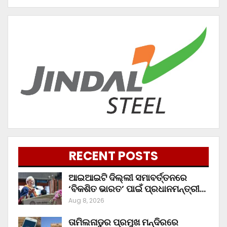
RECENT POSTS
ଆଇଆଇଟି ଦିଲ୍ଲୀ ସମାବର୍ତ୍ତନରେ
‘ବିକଶିତ ଭାରତ’ ପାଇଁ ପ୍ରଧାନମନ୍ତ୍ରୀ…
Aug 8, 2026
ତାମିଲନାଡୁର ପ୍ରମୁଖ ମନ୍ଦିରରେ