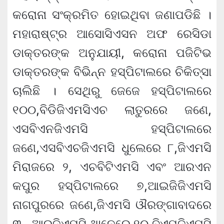
କରୋନା ସଂକ୍ରମିତ ହୋଇଥିବା ଜଣାପଡିଛି ।
ମହାରାଷ୍ଟ୍ର ଆସୋସିଏସନ ଅଫ ରେସିଡା
ଡାକ୍ତରଙ୍କ ଅନୁଯାୟୀ, କରୋନା ପଜିଟିଭ
ଡାକ୍ତରଙ୍କ ବିଭିନ୍ନ ହସ୍ପିଟାଲରେ ଚିକିତ୍ସା
ଚାଲିଛି । ସେଥିରୁ ଜେଜେ ହସ୍ପିଟାଲରେ
୧୦୦,ବିଡିଜିଏମସିଏଚ ଲାତୁରରେ ଜଣେ,
ଏସବିଏନଜିଏମସି ହସ୍ପିଟାଲରେ
ଜଣେ,ଏସବିଏଚଜିଏମସି ଧୁଲେରେ ୮,ଜିଏମସି
ମିରାଜରେ ୨, ଏଚବିଟିଏମସି ଏବଂ ଆରଏନ
କପୁର ହସ୍ପିଟାଲରେ ୭,ଆଇଜିଜିଏମସି
ନାଗପୁରରେ ଜଣେ,ଜିଏମସି ଔରଙ୍ଗାବାଦରେ
୩, ,ଆରଜିଏମସି ଥାନେରେ ୧୦,ବିଏମଜିଏମସି