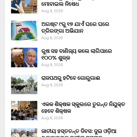
ମୋବାଇଲ ନିଷେଧ
Aug 8, 2026
ଅଗଷ୍ଟ ୯ରୁ ୧୭ ଯାଏଁ ଘରେ ଘରେ
ତ୍ରିରଙ୍ଗା ଅଭିଯାନ
Aug 8, 2026
ରୁଷ ସହ ବାଣିଜ୍ୟ କଲେ ଲାଗିପାରେ
୧୦୦% ଶୁଳ୍କ
Aug 8, 2026
ରାଜପଥରୁ ହଟିବେ ଗୋରୁଗାଈ
Aug 8, 2026
ଏକକ ଶିକ୍ଷକ ସ୍କୁଲରେ ତୁରନ୍ତ ନିଯୁକ୍ତ
ହେବେ ଶିକ୍ଷକ
Aug 8, 2026
ଜାତୀୟ ହସ୍ତତନ୍ତ ଦିବସ: ଦୁଇ ଓଡ଼ିଆ