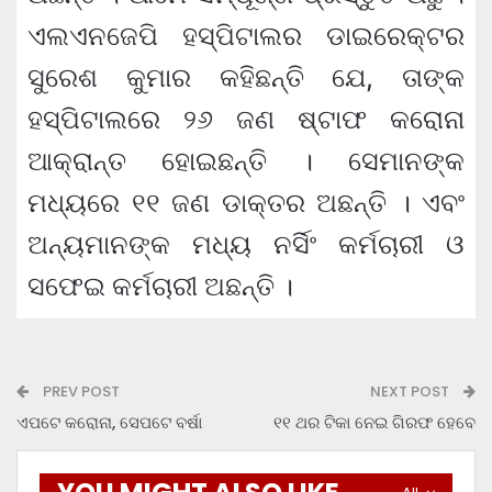
ଏଲଏନଜେପି ହସ୍ପିଟାଲର ଡାଇରେକ୍ଟର
ସୁରେଶ କୁମାର କହିଛନ୍ତି ଯେ, ତାଙ୍କ
ହସ୍ପିଟାଲରେ ୨୬ ଜଣ ଷ୍ଟାଫ କରୋନା
ଆକ୍ରାନ୍ତ ହୋଇଛନ୍ତି । ସେମାନଙ୍କ
ମଧ୍ୟରେ ୧୧ ଜଣ ଡାକ୍ତର ଅଛନ୍ତି । ଏବଂ
ଅନ୍ୟମାନଙ୍କ ମଧ୍ୟ ନର୍ସିଂ କର୍ମଚାରୀ ଓ
ସଫେଇ କର୍ମଚାରୀ ଅଛନ୍ତି ।
PREV POST
NEXT POST
ଏପଟେ କରୋନା, ସେପଟେ ବର୍ଷା
୧୧ ଥର ଟିକା ନେଇ ଗିରଫ ହେବେ