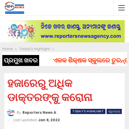
Home
Today's Highlight
ପ୍ରମୁଖ ଖବର
ଏକକ ଶିକ୍ଷକ ସ୍କୁଲରେ ତୁରନ୍ତ ନିଯ
ହଜାରେରୁ ଅଧିକ
ଡାକ୍ତରଙ୍କୁ କରୋନା
TODAY'S HIGHLIGHT
ସ୍ୱାସ୍ଥ୍ୟ
By
Reporters News Agency
Last updated
Jan 9, 2022