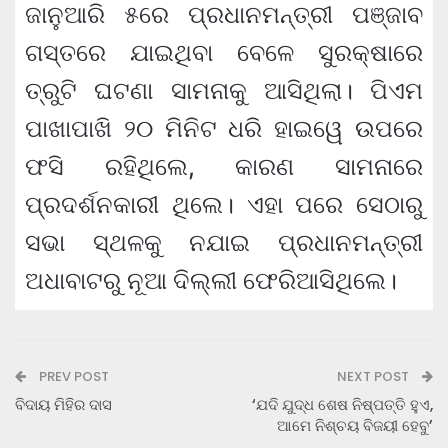
ଜାନୁଆରି ୫ରେ ପ୍ରଧାନମନ୍ତ୍ରୀ ପଞ୍ଜାବ
ଗସ୍ତରେ ଯାଇଥିବା ବେଳେ ସୁରକ୍ଷାରେ
ତ୍ରୁଟି ଘଟଣା ସାମନାକୁ ଆସିଥିଲା। ପିଏମ
ପାଖାପାଖି ୨୦ ମିନିଟ ଧରି ହାଇୱେ ଉପରେ
ଫସି ରହିଥିଲେ, କାରଣ ସାମନାରେ
ପ୍ରଦର୍ଶନକାରୀ ଥିଲେ। ଏହା ପରେ ସେଠାରୁ
ସଭା ସ୍ଥଳକୁ ନଯାଇ ପ୍ରଧାନମନ୍ତ୍ରୀ
ଅଧାବାଟରୁ ନୂଆ ଦିଲ୍ଲୀ ଫେରିଆସିଥିଲେ।
PREV POST
NEXT POST
ବିଦାୟ ମିହିର ଦାସ
‘ଯଦି ଯୁଦ୍ଧ ଶେଷ ନିଷ୍ପତ୍ତି ହୁଏ,
ଆମେ ନିଶ୍ଚୟ ବିଜୟୀ ହେବୁ’