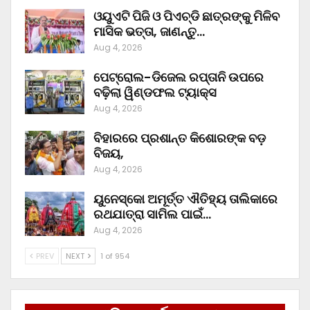
ଓୟୁଏଟି ପିଜି ଓ ପିଏଚ୍‌ଡି ଛାତ୍ରଙ୍କୁ ମିଳିବ
ମାସିକ ଭତ୍ତା, ଜାଣନ୍ତୁ…
Aug 4, 2026
ପେଟ୍ରୋଲ-ଡିଜେଲ ରପ୍ତାନି ଉପରେ
ବଢ଼ିଲା ୱିଣ୍ଡଫଲ ଟ୍ୟାକ୍ସ
Aug 4, 2026
ବିହାରରେ ପ୍ରଶାନ୍ତ କିଶୋରଙ୍କ ବଡ଼
ବିଜୟ,
Aug 4, 2026
ୟୁନେସ୍କୋ ଅମୂର୍ତ୍ତ ଐତିହ୍ୟ ତାଲିକାରେ
ରଥଯାତ୍ରା ସାମିଲ ପାଇଁ…
Aug 4, 2026
PREV
NEXT
1 of 954