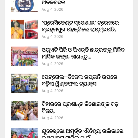
ଅଦଳବଦଳ
Aug 4, 2026
‘ପ୍ରେସିଡେଣ୍ଟ ସ୍ପେଶାଲ’ ଟ୍ରେନରେ
ବ୍ରହ୍ମପୁର ପହଞ୍ଚିଲେ ରାଷ୍ଟ୍ରପତି,
Aug 4, 2026
ଓୟୁଏଟି ପିଜି ଓ ପିଏଚ୍‌ଡି ଛାତ୍ରଙ୍କୁ ମିଳିବ
ମାସିକ ଭତ୍ତା, ଜାଣନ୍ତୁ…
Aug 4, 2026
ପେଟ୍ରୋଲ-ଡିଜେଲ ରପ୍ତାନି ଉପରେ
ବଢ଼ିଲା ୱିଣ୍ଡଫଲ ଟ୍ୟାକ୍ସ
Aug 4, 2026
ବିହାରରେ ପ୍ରଶାନ୍ତ କିଶୋରଙ୍କ ବଡ଼
ବିଜୟ,
Aug 4, 2026
ୟୁନେସ୍କୋ ଅମୂର୍ତ୍ତ ଐତିହ୍ୟ ତାଲିକାରେ
ରଥଯାତ୍ରା ସାମିଲ ପାଇଁ…