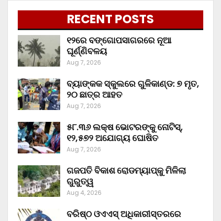
RECENT POSTS
୧୨ରେ ବଙ୍ଗୋପସାଗରରେ ନୂଆ
ଘୂର୍ଣ୍ଣିବଳୟ
Aug 7, 2026
ବ୍ୟାଙ୍କକ ସ୍କୁଲରେ ଗୁଳିକାଣ୍ଡ: ୭ ମୃତ,
୨୦ ଛାତ୍ର ଆହତ
Aug 7, 2026
୫୮.୩୬ ଲକ୍ଷ ଭୋଟରଙ୍କୁ ନୋଟିସ୍‌,
୧୨,୫୭୨ ଅଯୋଗ୍ୟ ଘୋଷିତ
Aug 7, 2026
ଗଜପତି ବିକାଶ ରୋଡମ୍ୟାପ୍‌କୁ ମିଳିଲା
ଗୁରୁତ୍ୱ
Aug 4, 2026
ବରିଷ୍ଠ ଓଏଏସ୍‌ ଅଧିକାରୀସ୍ତରରେ