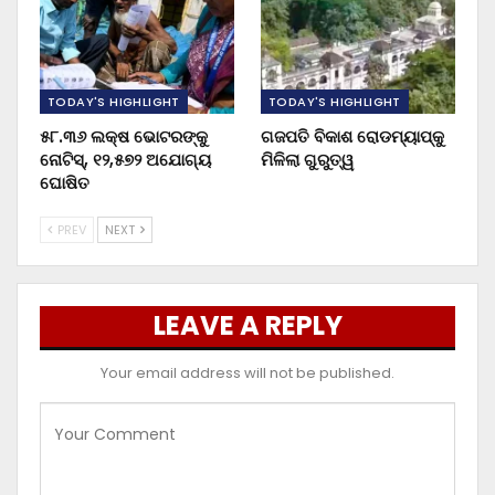
TODAY'S HIGHLIGHT
TODAY'S HIGHLIGHT
୫୮.୩୬ ଲକ୍ଷ ଭୋଟରଙ୍କୁ
ଗଜପତି ବିକାଶ ରୋଡମ୍ୟାପ୍‌କୁ
ନୋଟିସ୍‌, ୧୨,୫୭୨ ଅଯୋଗ୍ୟ
ମିଳିଲା ଗୁରୁତ୍ୱ
ଘୋଷିତ
PREV
NEXT
LEAVE A REPLY
Your email address will not be published.