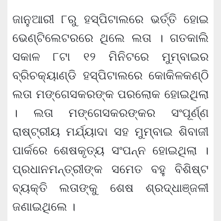
ଜାନୁଆରୀ ୮ରୁ ହସ୍ପିଟାଲରେ ଭର୍ତ୍ତି ହୋଇ
ଭେଣ୍ଟିଲେଟରରେ ଥିଲେ ଲତା । ଗତକାଲି
ସକାଳ ୮ଟା ୧୨ ମିନିଟରେ ମୁମ୍ବାଇର
ବ୍ରିଚକ୍ୟାଣ୍ଡି ହସ୍ପିଟାଲରେ କୋକିଳକଣ୍ଠି
ଲତା ମଙ୍ଗେସକରଙ୍କ ପରଲୋକ ହୋଇଥିଲା
। ଲତା ମଙ୍ଗେସକରଙ୍କର ସଂପୂର୍ଣ୍ଣ
ରାଷ୍ଟ୍ରୀୟ ମର୍ଯ୍ୟାଦା ସହ ମୁମ୍ବାଇ ଶିବାଜୀ
ପାର୍କରେ ଶେଷକୃତ୍ୟ ସଂପନ୍ନ ହୋଇଥିଲା ।
ପ୍ରଧାନମନ୍ତ୍ରୀଙ୍କ ସମେତ ବହୁ ବିଶିଷ୍ଟ
ବ୍ୟକ୍ତି ଲତାଙ୍କୁ ଶେଷ ଶ୍ରଦ୍ଧାଞ୍ଜଳୀ
ଜଣାଇଥିଲେ ।