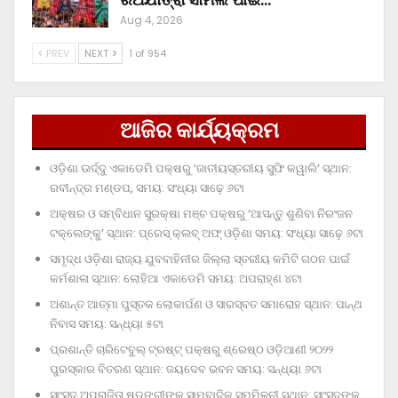
Aug 4, 2026
PREV
NEXT
1 of 954
ଆଜିର କାର୍ଯ୍ୟକ୍ରମ
ଓଡ଼ିଶା ଊର୍ଦ୍ଦୁ ଏକାଡେମି ପକ୍ଷରୁ ‘ଜାତୀୟସ୍ତରୀୟ ସୁଫି କୱାଲି’ ସ୍ଥାନ:
ରବୀନ୍ଦ୍ର ମଣ୍ଡପ, ସମୟ: ସଂଧ୍ୟା ସାଢ଼େ ୬ଟା
ଅକ୍ଷର ଓ ସମ୍ବିଧାନ ସୁରକ୍ଷା ମଞ୍ଚ ପକ୍ଷରୁ ‘ଆସନ୍ତୁ ଶୁଣିବା ନିରଂଜନ
ଟକ୍‌ଲେଙ୍କୁ’ ସ୍ଥାନ: ପ୍ରେସ୍‌ କ୍ଲବ୍‌ ଅଫ୍‌ ଓଡ଼ିଶା ସମୟ: ସଂଧ୍ୟା ସାଢ଼େ ୬ଟା
ସମୃଦ୍ଧ ଓଡ଼ିଶା ରାଜ୍ୟ ଯୁବବାହିନୀର ଜିଲ୍ଲା ସ୍ତରୀୟ କମିଟି ଗଠନ ପାଇଁ
କର୍ମଶାଳା ସ୍ଥାନ: ଲୋହିଆ ଏକାଡେମି ସମୟ: ଅପରାହ୍‌ଣ ୪ଟା
ଅଶାନ୍ତ ଆତ୍ମା ପୁସ୍ତକ ଲୋକାର୍ପଣ ଓ ସାରସ୍ବତ ସମାରୋହ ସ୍ଥାନ: ପାନ୍ଥ
ନିବାସ ସମୟ: ସନ୍ଧ୍ୟା ୫ଟା
ପ୍ରଶାନ୍ତି ଚାରିଟେବୁଲ୍‌ ଟ୍ରଷ୍ଟ୍‌ ପକ୍ଷରୁ ଶ୍ରେଷ୍ଠ ଓଡ଼ିଆଣୀ ୨୦୨୨
ପୁରସ୍କାର ବିତରଣ ସ୍ଥାନ: ଜୟଦେବ ଭବନ ସମୟ: ସନ୍ଧ୍ୟା ୬ଟା
ସାଂସଦ ଅପରାଜିତା ଷଡ଼ଙ୍ଗୀଙ୍କ ସାମ୍ବାଦିକ ସମ୍ମିଳନୀ ସ୍ଥାନ: ସାଂସଦଙ୍କ