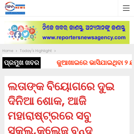
Home
Today's Highlight
ପ୍ରମୁଖ ଖବର
କୁଆଖାଇରେ ଭାସିଯାଇଥିବା ୨ ଯୁବକ
ଲତାଙ୍କ ବିୟୋଗରେ ଦୁଇ
ଦିନିଆ ଶୋକ, ଆଜି
ମହାରାଷ୍ଟ୍ରରେ ସବୁ
ସ୍କୁଲ,କଲେଜ ବନ୍ଦ