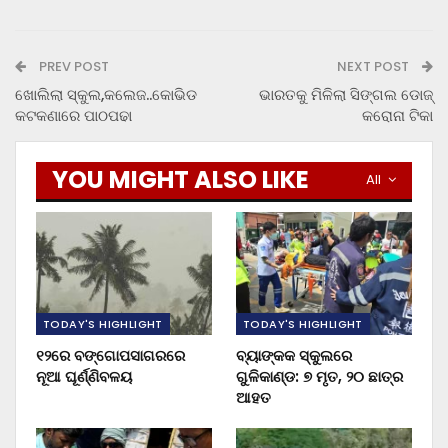
PREV POST
NEXT POST
ଖୋଲିଲା ସ୍କୁଲ,କଲେଜ..କୋଭିଡ
ଭାରତକୁ ମିଳିଲା ସିଙ୍ଗଲ ଡୋଜ୍
କଟକଣାରେ ପାଠପଢା
କରୋନା ଟିକା
YOU MIGHT ALSO LIKE
All
TODAY'S HIGHLIGHT
TODAY'S HIGHLIGHT
୧୨ରେ ବଙ୍ଗୋପସାଗରରେ
ବ୍ୟାଙ୍କକ ସ୍କୁଲରେ
ନୂଆ ଘୂର୍ଣ୍ଣିବଳୟ
ଗୁଳିକାଣ୍ଡ: ୭ ମୃତ, ୨୦ ଛାତ୍ର
ଆହତ