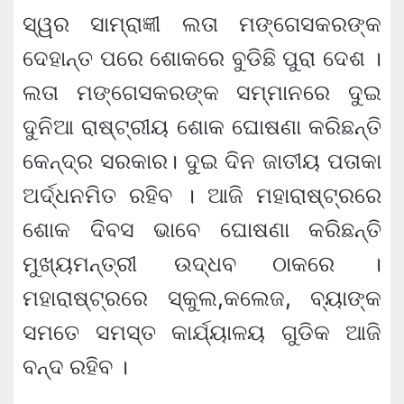
ସ୍ୱର ସାମ୍ରାଜ୍ଞୀ ଲତା ମଙ୍ଗେସକରଙ୍କ
ଦେହାନ୍ତ ପରେ ଶୋକରେ ବୁଡିଛି ପୁରା ଦେଶ ।
ଲତା ମଙ୍ଗେସକରଙ୍କ ସମ୍ମାନରେ ଦୁଇ
ଦୁନିଆ ରାଷ୍ଟ୍ରୀୟ ଶୋକ ଘୋଷଣା କରିଛନ୍ତି
କେନ୍ଦ୍ର ସରକାର। ଦୁଇ ଦିନ ଜାତୀୟ ପତାକା
ଅର୍ଦ୍ଧନମିତ ରହିବ । ଆଜି ମହାରାଷ୍ଟ୍ରରେ
ଶୋକ ଦିବସ ଭାବେ ଘୋଷଣା କରିଛନ୍ତି
ମୁଖ୍ୟମନ୍ତ୍ରୀ ଉଦ୍ଧବ ଠାକରେ ।
ମହାରାଷ୍ଟ୍ରରେ ସ୍କୁଲ,କଲେଜ, ବ୍ୟାଙ୍କ
ସମତେ ସମସ୍ତ କାର୍ଯ୍ୟାଳୟ ଗୁଡିକ ଆଜି
ବନ୍ଦ ରହିବ ।