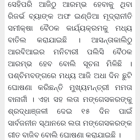
ସେହିପରି ଆଜିଠୁ ଆରମ୍ଭ ହେବାକୁ ଥିବା
ରିଜର୍ଭ ବ୍ୟାଙ୍କ ଅଫ ଇଣ୍ଡିଆ ମୂଦ୍ରାନୀତି
ସମୀକ୍ଷା ବୈଠକ କାର୍ଯ୍ୟକ୍ରମକୁ ମଧ୍ୟ
ବାତିଲ କରାଯାଇଛି । ଆସନ୍ତାକାଲିଠୁ
ଆରବିଆଇର ମନିଟାରୀ ପଲିସି ବୈଠକ
ଆରମ୍ଭ ହେବ ବୋଲି ସୂଚନା ମିଳିଛି ।
ପଶ୍ଚିମବଙ୍ଗରେ ମଧ୍ୟ ଆଜି ଅଧା ଦିନ ଛୁଟି
ଘୋଷଣା କରିଛନ୍ତି ମୁଖ୍ୟମନ୍ତ୍ରୀ ମମତା
ବାନାର୍ଜୀ । ଏହା ସହ ଲତା ମଙ୍ଗେସକରଙ୍କୁ
ଶ୍ରଦ୍ଧାଞ୍ଜଳୀ ଦେଇ ୧୫ ଦିନ ପାଇଁ
ସାର୍ବଜନୀନ ସ୍ଥାନରେ ଲତା ମଙ୍ଗେସକରଙ୍କ
ଗୀତ ବାଜିବ ବୋଲି ଘୋଷଣା କରାଯାଇଛି ।