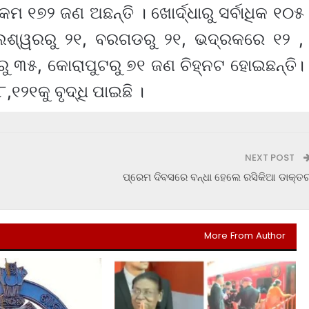
କମ ୧୭୨ ଜଣ ଅଛନ୍ତି । ଖୋର୍ଦ୍ଧାରୁ ସର୍ବାଧିକ ୧୦୫
େଶ୍ୱରରୁ ୨୧, ବରଗଡରୁ ୨୧, ଭଦ୍ରକରେ ୧୨ ,
ରୁ ୩୫, କୋରାପୁଟରୁ ୭୧ ଜଣ ଚିହ୍ନଟ ହୋଇଛନ୍ତି।
୧୨୧କୁ ବୃଦ୍ଧି ପାଇଛି ।
NEXT POST
ପ୍ରେମ ଦିବସରେ ବନ୍ଧା ହେଲେ ରସିକିଆ ଡାକ୍ତ
More From Author