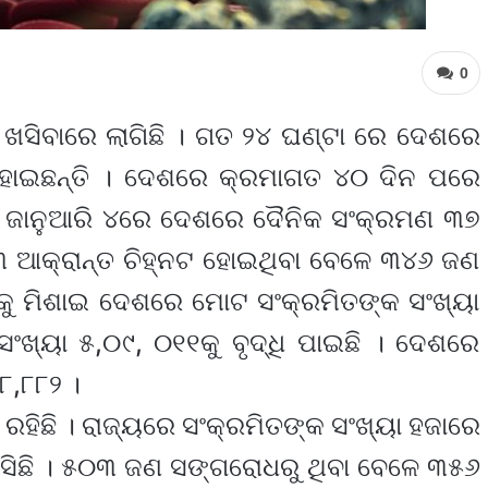
0
ସିବାରେ ଲାଗିଛି । ଗତ ୨୪ ଘଣ୍ଟା ରେ ଦେଶରେ
ହୋଇଛନ୍ତି । ଦେଶରେ କ୍ରମାଗତ ୪୦ ଦିନ ପରେ
। ଜାନୁଆରି ୪ରେ ଦେଶରେ ଦୈନିକ ସଂକ୍ରମଣ ୩୭
୩ ଆକ୍ରାନ୍ତ ଚିହ୍ନଟ ହୋଇଥିବା ବେଳେ ୩୪୬ ଜଣ
ଣକୁ ମିଶାଇ ଦେଶରେ ମୋଟ ସଂକ୍ରମିତଙ୍କ ସଂଖ୍ୟା
ସଂଖ୍ୟା ୫,୦୯, ୦୧୧କୁ ବୃଦ୍ଧି ପାଇଛି । ଦେଶରେ
୮,୮୮୨ ।
ରହିଛି । ରାଜ୍ୟରେ ସଂକ୍ରମିତଙ୍କ ସଂଖ୍ୟା ହଜାରେ
ଆସିଛି । ୫୦୩ ଜଣ ସଙ୍ଗରୋଧରୁ ଥିବା ବେଳେ ୩୫୬