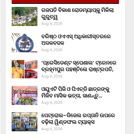
ଗଜପତି ବିକାଶ ରୋଡମ୍ୟାପ୍‌କୁ ମିଳିଲା
ଗୁରୁତ୍ୱ
Aug 4, 2026
ବରିଷ୍ଠ ଓଏଏସ୍‌ ଅଧିକାରୀସ୍ତରରେ
ଅଦଳବଦଳ
Aug 4, 2026
‘ପ୍ରେସିଡେଣ୍ଟ ସ୍ପେଶାଲ’ ଟ୍ରେନରେ
ବ୍ରହ୍ମପୁର ପହଞ୍ଚିଲେ ରାଷ୍ଟ୍ରପତି,
Aug 4, 2026
ଓୟୁଏଟି ପିଜି ଓ ପିଏଚ୍‌ଡି ଛାତ୍ରଙ୍କୁ
ମିଳିବ ମାସିକ ଭତ୍ତା, ଜାଣନ୍ତୁ…
Aug 4, 2026
ପେଟ୍ରୋଲ-ଡିଜେଲ ରପ୍ତାନି ଉପରେ
ବଢ଼ିଲା ୱିଣ୍ଡଫଲ ଟ୍ୟାକ୍ସ
Aug 4, 2026