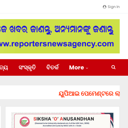
Sign In
ିତ୍ୟ
ସଂସ୍କୃତି
ବିତର୍କ
More
ୟୁପିଆଇ ପେମେଣ୍ଟରେ ଲାଗିପାରେ ଚ