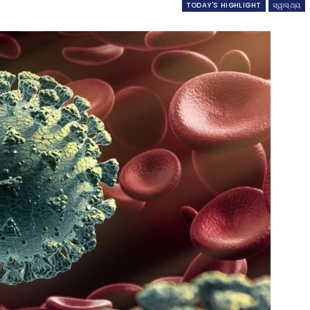
TODAY'S HIGHLIGHT
ସ୍ୱାସ୍ଥ୍ୟ