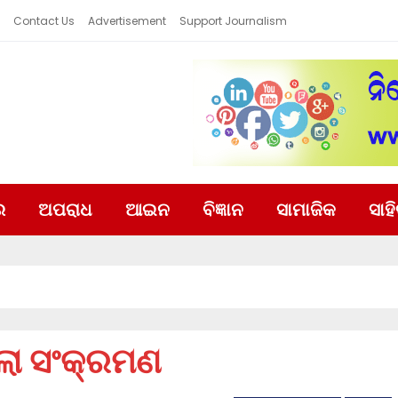
Contact Us
Advertisement
Support Journalism
ର
ଅପରାଧ
ଆଇନ
ବିଜ୍ଞାନ
ସାମାଜିକ
ସାହ
ଲା ସଂକ୍ରମଣ