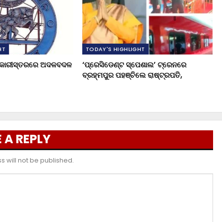
HT
TODAY'S HIGHLIGHT
ଧିକାରୀସ୍ତରରେ ଅଦଳବଦଳ
‘ପ୍ରେସିଡେଣ୍ଟ ସ୍ପେଶାଲ’ ଟ୍ରେନରେ
ବ୍ରହ୍ମପୁର ପହଞ୍ଚିଲେ ରାଷ୍ଟ୍ରପତି,
 A REPLY
 will not be published.