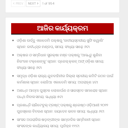
PREV
NEXT
1 of 954
ଆଜିର କାର୍ଯ୍ୟକ୍ରମ
ଓଡ଼ିଶା ଊର୍ଦ୍ଦୁ ଏକାଡେମି ପକ୍ଷରୁ ‘ଜାତୀୟସ୍ତରୀୟ ସୁଫି କୱାଲି’
ସ୍ଥାନ: ରବୀନ୍ଦ୍ର ମଣ୍ଡପ, ସମୟ: ସଂଧ୍ୟା ସାଢ଼େ ୬ଟା
ଅକ୍ଷର ଓ ସମ୍ବିଧାନ ସୁରକ୍ଷା ମଞ୍ଚ ପକ୍ଷରୁ ‘ଆସନ୍ତୁ ଶୁଣିବା
ନିରଂଜନ ଟକ୍‌ଲେଙ୍କୁ’ ସ୍ଥାନ: ପ୍ରେସ୍‌ କ୍ଲବ୍‌ ଅଫ୍‌ ଓଡ଼ିଶା ସମୟ:
ସଂଧ୍ୟା ସାଢ଼େ ୬ଟା
ସମୃଦ୍ଧ ଓଡ଼ିଶା ରାଜ୍ୟ ଯୁବବାହିନୀର ଜିଲ୍ଲା ସ୍ତରୀୟ କମିଟି ଗଠନ ପାଇଁ
କର୍ମଶାଳା ସ୍ଥାନ: ଲୋହିଆ ଏକାଡେମି ସମୟ: ଅପରାହ୍‌ଣ ୪ଟା
ଅଶାନ୍ତ ଆତ୍ମା ପୁସ୍ତକ ଲୋକାର୍ପଣ ଓ ସାରସ୍ବତ ସମାରୋହ ସ୍ଥାନ:
ପାନ୍ଥ ନିବାସ ସମୟ: ସନ୍ଧ୍ୟା ୫ଟା
ପ୍ରଶାନ୍ତି ଚାରିଟେବୁଲ୍‌ ଟ୍ରଷ୍ଟ୍‌ ପକ୍ଷରୁ ଶ୍ରେଷ୍ଠ ଓଡ଼ିଆଣୀ ୨୦୨୨
ପୁରସ୍କାର ବିତରଣ ସ୍ଥାନ: ଜୟଦେବ ଭବନ ସମୟ: ସନ୍ଧ୍ୟା ୬ଟା
ସାଂସଦ ଅପରାଜିତା ଷଡ଼ଙ୍ଗୀଙ୍କ ସାମ୍ବାଦିକ ସମ୍ମିଳନୀ ସ୍ଥାନ:
ସାଂସଦଙ୍କ କାର୍ଯ୍ୟାଳୟ ସମୟ: ପୂର୍ବାହ୍ନ ୧୧ଟା