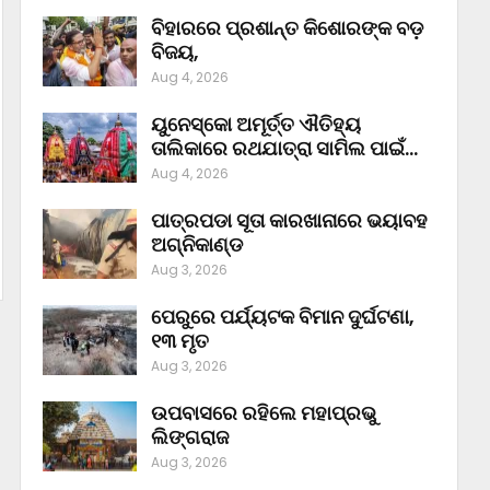
ବିହାରରେ ପ୍ରଶାନ୍ତ କିଶୋରଙ୍କ ବଡ଼
ବିଜୟ,
Aug 4, 2026
ୟୁନେସ୍କୋ ଅମୂର୍ତ୍ତ ଐତିହ୍ୟ
ତାଲିକାରେ ରଥଯାତ୍ରା ସାମିଲ ପାଇଁ…
Aug 4, 2026
ପାତ୍ରପଡା ସୂତା କାରଖାନାରେ ଭୟାବହ
ଅଗ୍ନିକାଣ୍ଡ
Aug 3, 2026
ପେରୁରେ ପର୍ଯ୍ୟଟକ ବିମାନ ଦୁର୍ଘଟଣା,
୧୩ ମୃତ
Aug 3, 2026
ଉପବାସରେ ରହିଲେ ମହାପ୍ରଭୁ
ଲିଙ୍ଗରାଜ
Aug 3, 2026