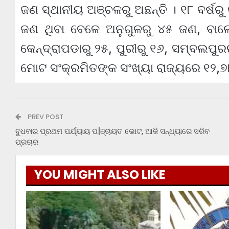
ଜଣ ସ୍ଥାନୀୟ ଅଞ୍ଚଳରୁ ଅଛନ୍ତି । ୧୮ ବର୍ଷରୁ 
ଜଣ ଥିବା ବେଳେ ଅନୁଗୁଳରୁ ୪୫ ଜଣ, ବାଲ
କେନ୍ଦ୍ରାପଡାରୁ ୨୫, ପୁରୀରୁ ୧୬, ସମ୍ବଲପୁର
ମୋଟ ସଂକ୍ରମିତଙ୍କ ସଂଖ୍ୟା ରାଜ୍ୟରେ ୧୨,୭୮,
PREV POST
ବୁଧବାର ପ୍ରଥମ ପର୍ଯ୍ୟାୟ ପ|ଞ୍ଚାୟତ ଭୋଟ, ଆଜି ସନ୍ଧ୍ୟାରେ ସରିବ
ପ୍ରଚାର
YOU MIGHT ALSO LIKE