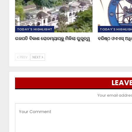
TODAY'S HIGHLIGHT
TODAY'S HIGHLIG
ଗଜପତି ବିକାଶ ରୋଡମ୍ୟାପ୍‌କୁ ମିଳିଲା ଗୁରୁତ୍ୱ
ବରିଷ୍ଠ ଓଏଏସ୍‌ ଅ
PREV
NEXT
LEAVE
Your email address