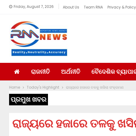
Friday, August 7, 2026
About Us
Team RNA
Privacy & Policy
ରାଜନୀତି
ଅର୍ଥନୀତି
ବୈଦେଶିକ ବ୍ୟାପା
Home
Today's Highlight
ରାଜ୍ୟରେ ହଜାରେ ତଳକୁ ଖସିଲା ସଂକ୍ରମଣ
ପ୍ରମୁଖ ଖବର
ରାଜ୍ୟରେ ହଜାରେ ତଳକୁ ଖସି