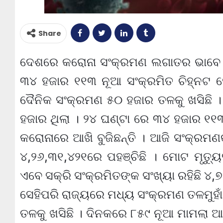
Share
ଦେଶରେ କରୋନା ସଂକ୍ରମଣ ଲଗାତର ଭାବେ ଖ
୩୪ ହଜାର ୧୧୩ ନୂଆ ସଂକ୍ରମିତ ଚିହ୍ନଟ 
ଦୈନିକ ସଂକ୍ରମଣ ୫୦ ହଜାର ତଳକୁ ଖସିଛି 
ହଜାର ଥିଲା । ୨୪ ଘଣ୍ଟା ରେ ୩୪ ହଜାର ୧୧
କରୋନାରେ ଆଖି ବୁଜିଛନ୍ତି । ଆଜି ସଂକ୍ରମ
୪,୨୬,୩୧,୪୨୧ରେ ପହଞ୍ଚିଛି । ମୋଟ ମୃତ୍ୟୁ
ଏବେ ସକ୍ରି ସଂକ୍ରମିତଙ୍କ ସଂଖ୍ୟା ରହିଛି ୪,୭
ସେହିପରି ରାଜ୍ୟରେ ମଧ୍ୟ ସଂକ୍ରମଣ ତଳମୁହାଁ 
ତଳକୁ ଖସିଛି । ଦିନକରେ ୮୫୯ ନୂଆ ମାମଲା 