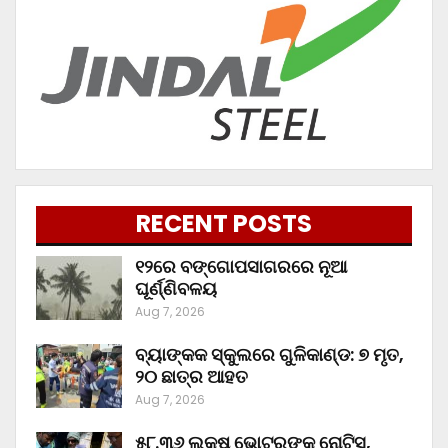
RECENT POSTS
୧୨ରେ ବଙ୍ଗୋପସାଗରରେ ନୂଆ
ଘୂର୍ଣ୍ଣିବଳୟ
Aug 7, 2026
ବ୍ୟାଙ୍କକ ସ୍କୁଲରେ ଗୁଳିକାଣ୍ଡ: ୭ ମୃତ,
୨୦ ଛାତ୍ର ଆହତ
Aug 7, 2026
୫୮.୩୬ ଲକ୍ଷ ଭୋଟରଙ୍କୁ ନୋଟିସ୍‌,