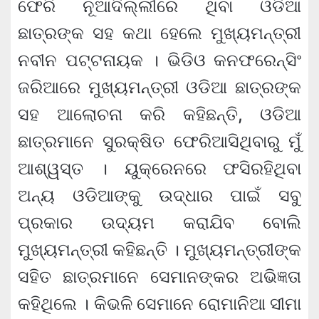
ଫେରି ନୂଆଦିଲ୍ଲୀରେ ଥିବା ଓଡିଆ
ଛାତ୍ରଙ୍କ ସହ କଥା ହେଲେ ମୁଖ୍ୟମନ୍ତ୍ରୀ
ନବୀନ ପଟ୍ଟନାୟକ । ଭିଡିଓ କନଫରେନ୍ସିଂ
ଜରିଆରେ ମୁଖ୍ୟମନ୍ତ୍ରୀ ଓଡିଆ ଛାତ୍ରଙ୍କ
ସହ ଆଲୋଚନା କରି କହିଛନ୍ତି, ଓଡିଆ
ଛାତ୍ରମାନେ ସୁରକ୍ଷିତ ଫେରିଆସିଥିବାରୁ ମୁଁ
ଆଶ୍ୱସ୍ତ । ୟୁକ୍ରେନରେ ଫସିରହିଥିବା
ଅନ୍ୟ ଓଡିଆଙ୍କୁ ଉଦ୍ଧାର ପାଇଁ ସବୁ
ପ୍ରକାର ଉଦ୍ୟମ କରାଯିବ ବୋଲି
ମୁଖ୍ୟମନ୍ତ୍ରୀ କହିଛନ୍ତି । ମୁଖ୍ୟମନ୍ତ୍ରୀଙ୍କ
ସହିତ ଛାତ୍ରମାନେ ସେମାନଙ୍କର ଅଭିଜ୍ଞତା
କହିଥିଲେ । କିଭଳି ସେମାନେ ରୋମାନିଆ ସୀମା