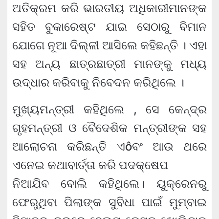
ଅତିକ୍ରମ କରି ଭାରତୀୟ ଅଧିକାରୀମାନଙ୍କ
ସହିତ ବୁକାରେଷ୍ଟ ଯାଇ ସେଠାରୁ ବିମାନ
ଯୋଗେ ନୂଆ ଦିଲ୍ଳୀ ଆସିଲେ କହିଛନ୍ତି । ଏହା
ସହ ଅନ୍ୟ ଛାତ୍ରଛାତ୍ରୀ ମାନଙ୍କୁ ମଧ୍ୟ
ଉଦ୍ଧାର କରିବାକୁ ନିବେଦନ କରିଥିଲେ ।
ମୁଖ୍ୟମନ୍ତ୍ରୀ କହିଥିଲେ , ସେ କେନ୍ଦ୍ର
ଗୃହମନ୍ତ୍ରୀ ଓ ବୈଦେଶିକ ମନ୍ତ୍ରୀଙ୍କ ସହ
ଆଲୋଚନା କରିଛନ୍ତି ଏôବଂ ଆଉ ଥରେ
ଏନେଇ କଥାବାର୍ତ୍ତା କରି ପଦକ୍ଷେପ
ନିଆଯିବ ବୋଲି କହିଥିଲେ। ୟୁକ୍ରେନରୁ
ଫେରୁଥିବା ପିଲାଙ୍କ ସୁବିଧା ପାଇଁ ମୁମ୍ବାଇ