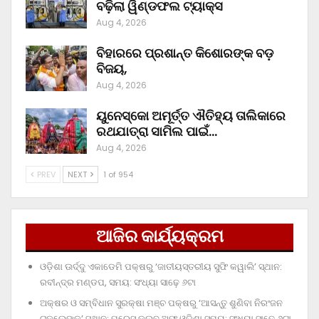
ବଢ଼ିଲା ୱିଣ୍ଡଫଲ ଟ୍ୟାକ୍ସ
Aug 4, 2026
ବିହାରରେ ପ୍ରଶାନ୍ତ କିଶୋରଙ୍କ ବଡ଼
ବିଜୟ,
Aug 4, 2026
ୟୁନେସ୍କୋ ଅମୂର୍ତ୍ତ ଐତିହ୍ୟ ତାଲିକାରେ
ରଥଯାତ୍ରା ସାମିଲ ପାଇଁ…
Aug 4, 2026
PREV
NEXT
1 of 954
ଆଜିର କାର୍ଯ୍ୟକ୍ରମ
ଓଡ଼ିଶା ଊର୍ଦ୍ଦୁ ଏକାଡେମି ପକ୍ଷରୁ ‘ଜାତୀୟସ୍ତରୀୟ ସୁଫି କୱାଲି’ ସ୍ଥାନ:
ରବୀନ୍ଦ୍ର ମଣ୍ଡପ, ସମୟ: ସଂଧ୍ୟା ସାଢ଼େ ୬ଟା
ଅକ୍ଷର ଓ ସମ୍ବିଧାନ ସୁରକ୍ଷା ମଞ୍ଚ ପକ୍ଷରୁ ‘ଆସନ୍ତୁ ଶୁଣିବା ନିରଂଜନ
ଟକ୍‌ଲେଙ୍କୁ’ ସ୍ଥାନ: ପ୍ରେସ୍‌ କ୍ଲବ୍‌ ଅଫ୍‌ ଓଡ଼ିଶା ସମୟ: ସଂଧ୍ୟା ସାଢ଼େ ୬ଟା