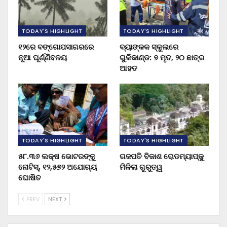
TODAY'S HIGHLIGHT
TODAY'S HIGHLIGHT
୧୨ରେ ବଙ୍ଗୋପସାଗରରେ
ବ୍ୟାଙ୍କକ ସ୍କୁଲରେ
ନୂଆ ଘୂର୍ଣ୍ଣିବଳୟ
ଗୁଳିକାଣ୍ଡ: ୭ ମୃତ, ୨୦ ଛାତ୍ର
ଆହତ
TODAY'S HIGHLIGHT
TODAY'S HIGHLIGHT
୫୮.୩୬ ଲକ୍ଷ ଭୋଟରଙ୍କୁ
ଗଜପତି ବିକାଶ ରୋଡମ୍ୟାପ୍‌କୁ
ନୋଟିସ୍‌, ୧୨,୫୭୨ ଅଯୋଗ୍ୟ
ମିଳିଲା ଗୁରୁତ୍ୱ
ଘୋଷିତ
PREV
NEXT