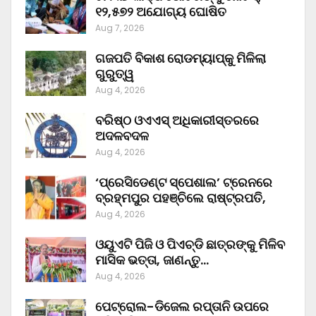
୧୨,୫୭୨ ଅଯୋଗ୍ୟ ଘୋଷିତ
Aug 7, 2026
ଗଜପତି ବିକାଶ ରୋଡମ୍ୟାପ୍‌କୁ ମିଳିଲା
ଗୁରୁତ୍ୱ
Aug 4, 2026
ବରିଷ୍ଠ ଓଏଏସ୍‌ ଅଧିକାରୀସ୍ତରରେ
ଅଦଳବଦଳ
Aug 4, 2026
‘ପ୍ରେସିଡେଣ୍ଟ ସ୍ପେଶାଲ’ ଟ୍ରେନରେ
ବ୍ରହ୍ମପୁର ପହଞ୍ଚିଲେ ରାଷ୍ଟ୍ରପତି,
Aug 4, 2026
ଓୟୁଏଟି ପିଜି ଓ ପିଏଚ୍‌ଡି ଛାତ୍ରଙ୍କୁ ମିଳିବ
ମାସିକ ଭତ୍ତା, ଜାଣନ୍ତୁ…
Aug 4, 2026
ପେଟ୍ରୋଲ-ଡିଜେଲ ରପ୍ତାନି ଉପରେ