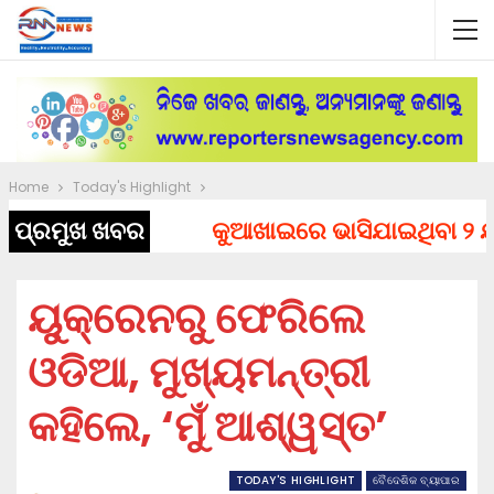
Home
Today's Highlight
ପ୍ରମୁଖ ଖବର
କୁଆଖାଇରେ ଭାସିଯାଇଥିବା ୨ ଯୁବ
ୟୁକ୍ରେନରୁ ଫେରିଲେ
ଓଡିଆ, ମୁଖ୍ୟମନ୍ତ୍ରୀ
କହିଲେ, ‘ମୁଁ ଆଶ୍ୱସ୍ତ’
TODAY'S HIGHLIGHT
ବୈଦେଶିକ ବ୍ୟାପାର