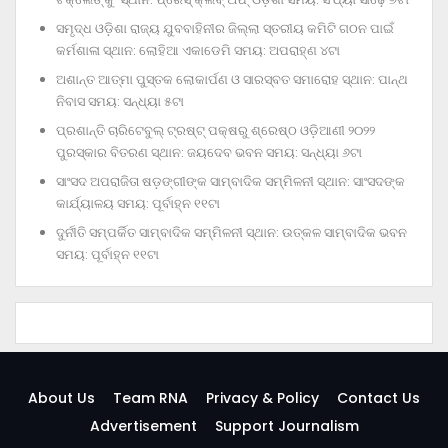
ସମୃଦ୍ଧ ଓଡ଼ିଶା ରାଜ୍ୟ ଯୁବବାହିନୀର ଜିଲ୍ଲା ସ୍ତରୀୟ କମିଟି ଗଠନ ପାଇଁ
କର୍ମଶାଳା ସ୍ଥାନ: ଲୋହିଆ ଏକାଡେମି ସମୟ: ଅପରାହ୍‌ଣ ୪ଟା
ଅଶାନ୍ତ ଆତ୍ମା ପୁସ୍ତକ ଲୋକାର୍ପଣ ଓ ସାରସ୍ବତ ସମାରୋହ ସ୍ଥାନ: ପାନ୍ଥ
ନିବାସ ସମୟ: ସନ୍ଧ୍ୟା ୫ଟା
ପ୍ରଶାନ୍ତି ଚାରିଟେବୁଲ୍‌ ଟ୍ରଷ୍ଟ୍‌ ପକ୍ଷରୁ ଶ୍ରେଷ୍ଠ ଓଡ଼ିଆଣୀ ୨୦୨୨
ପୁରସ୍କାର ବିତରଣ ସ୍ଥାନ: ଜୟଦେବ ଭବନ ସମୟ: ସନ୍ଧ୍ୟା ୬ଟା
ସାଂସଦ ଅପରାଜିତା ଷଡ଼ଙ୍ଗୀଙ୍କ ସାମ୍ବାଦିକ ସମ୍ମିଳନୀ ସ୍ଥାନ: ସାଂସଦଙ୍କ
କାର୍ଯ୍ୟାଳୟ ସମୟ: ପୂର୍ବାହ୍ନ ୧୧ଟା
ଦୁର୍ନୀତି ସମ୍ପର୍କିତ ସାମ୍ବାଦିକ ସମ୍ମିଳନୀ ସ୍ଥାନ: ଉତ୍କଳ ସାମ୍ବାଦିକ ଭବନ
ସମୟ: ପୂର୍ବାହ୍ନ ୧୧ଟା
About Us
Team RNA
Privacy & Policy
Contact Us
Advertisement
Support Journalism