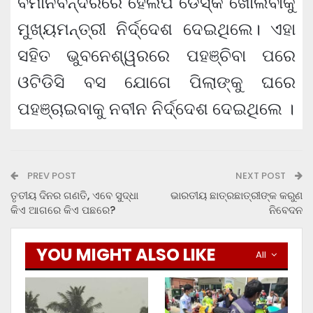
ବିମାନବନ୍ଦରରେ ହେଲପ ଡେସ୍କ ଖୋଲିବାକୁ
ମୁଖ୍ୟମନ୍ତ୍ରୀ ନିର୍ଦ୍ଦେଶ ଦେଇଥିଲେ। ଏହା
ସହିତ ଭୁବନେଶ୍ୱରରେ ପହଞ୍ଚିବା ପରେ
ଓଟିଡିସି ବସ ଯୋଗେ ପିଲାଙ୍କୁ ଘରେ
ପହଞ୍ଚାଇବାକୁ ନବୀନ ନିର୍ଦ୍ଦେଶ ଦେଇଥିଲେ ।
PREV POST
NEXT POST
ତୃତୀୟ ଦିନର ଗଣତି, ଏବେ ସୁଦ୍ଧା
ଭାରତୀୟ ଛାତ୍ରଛାତ୍ରୀଙ୍କ କରୁଣ
କିଏ ଆଗରେ କିଏ ପଛରେ?
ନିବେଦନ
YOU MIGHT ALSO LIKE
All