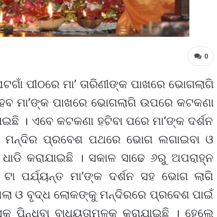
0
ଟଗାଁ ପୀଠରେ ମା’ ତାରିଣୀଙ୍କ ପାଖରେ ଭୋଗଲାଗି
୍ଷ ହେବ ମା’ଙ୍କ ପାଖରେ ଭୋଗଲାଗି ଉପରେ କଟକଣା
ାଇଛି । ଏବେ କଟକଣା ହଟିବା ପରେ ମା’ଙ୍କ ଦର୍ଶନ
ୁ । ମନ୍ଦିର ପ୍ରବେଶ ପଥରେ ଭୋଗ ଲଗାଇବା ଓ
ା ଧାଡି କରାଯାଇଛି । ସକାଳ ସାଢେ ୬ରୁ ଅପରାହ୍ନ
ା ପର୍ଯ୍ୟନ୍ତ ମା’ଙ୍କ ଦର୍ଶନ ସହ ଭୋଗ ଲାଗି
ିଲା ଓ ବୃଦ୍ଧ ଲୋକଙ୍କୁ ମନ୍ଦିରରେ ପ୍ରବେଶ ପାଇଁ
ସ୍କ ପିନ୍ଧିବା ବାଧ୍ୟତାମୂଳକ କରାଯାଇଛି । ହେଲେ