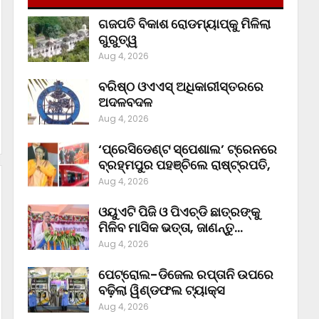
ଗଜପତି ବିକାଶ ରୋଡମ୍ୟାପ୍‌କୁ ମିଳିଲା
ଗୁରୁତ୍ୱ
Aug 4, 2026
ବରିଷ୍ଠ ଓଏଏସ୍‌ ଅଧିକାରୀସ୍ତରରେ
ଅଦଳବଦଳ
Aug 4, 2026
‘ପ୍ରେସିଡେଣ୍ଟ ସ୍ପେଶାଲ’ ଟ୍ରେନରେ
ବ୍ରହ୍ମପୁର ପହଞ୍ଚିଲେ ରାଷ୍ଟ୍ରପତି,
Aug 4, 2026
ଓୟୁଏଟି ପିଜି ଓ ପିଏଚ୍‌ଡି ଛାତ୍ରଙ୍କୁ
ମିଳିବ ମାସିକ ଭତ୍ତା, ଜାଣନ୍ତୁ…
Aug 4, 2026
ପେଟ୍ରୋଲ-ଡିଜେଲ ରପ୍ତାନି ଉପରେ
ବଢ଼ିଲା ୱିଣ୍ଡଫଲ ଟ୍ୟାକ୍ସ
Aug 4, 2026