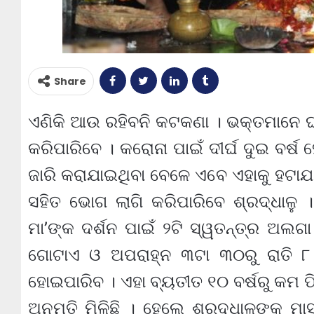
Share
ଏଣିକି ଆଉ ରହିବନି କଟକଣା । ଭକ୍ତମାନେ ଘ
କରିପାରିବେ । କରୋନା ପାଇଁ ଦୀର୍ଘ ଦୁଇ ବର
ଜାରି କରାଯାଇଥିବା ବେଳେ ଏବେ ଏହାକୁ ହଟାଯ
ସହିତ ଭୋଗ ଲାଗି କରିପାରିବେ ଶ୍ରଦ୍ଧାଳ
ମା’ଙ୍କ ଦର୍ଶନ ପାଇଁ ୨ଟି ସ୍ୱତନ୍ତ୍ର ଅଲଗ
ଗୋଟାଏ ଓ ଅପରାହ୍ନ ୩ଟା ୩୦ରୁ ରାତି ୮ ଟ
ହୋଇପାରିବ । ଏହା ବ୍ୟତୀତ ୧୦ ବର୍ଷରୁ କମ ପ
ଅନୁମତି ମିଳିଛି । ହେଲେ ଶ୍ରଦ୍ଧାଳୁଙ୍କ ମା