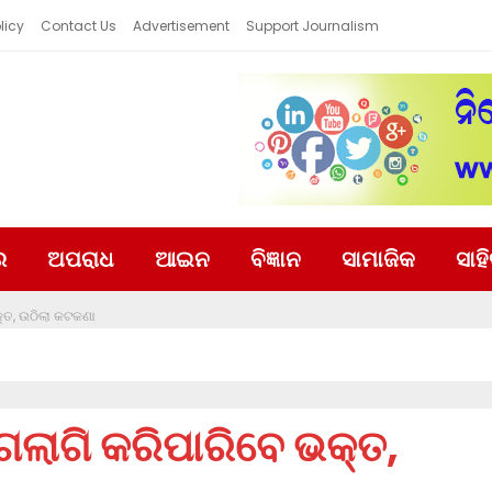
licy
Contact Us
Advertisement
Support Journalism
ର
ଅପରାଧ
ଆଇନ
ବିଜ୍ଞାନ
ସାମାଜିକ
ସାହ
୍ତ, ଉଠିଲା କଟକଣା
ଗଲାଗି କରିପାରିବେ ଭକ୍ତ,