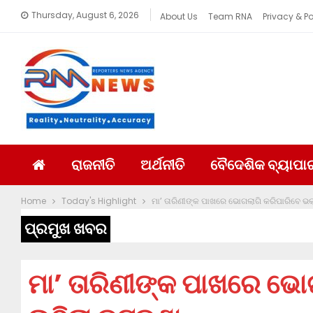
Thursday, August 6, 2026
About Us
Team RNA
Privacy & Po
ରାଜନୀତି
ଅର୍ଥନୀତି
ବୈଦେଶିକ ବ୍ୟାପା
Home
Today's Highlight
ମା’ ତାରିଣୀଙ୍କ ପାଖରେ ଭୋଗଲାଗି କରିପାରିବେ ଭକ
ପ୍ରମୁଖ ଖବର
ମା’ ତାରିଣୀଙ୍କ ପାଖରେ ଭୋ