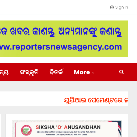
Sign In
ିତ୍ୟ
ସଂସ୍କୃତି
ବିତର୍କ
More
ୟୁପିଆଇ ପେମେଣ୍ଟରେ ଲାଗିପାରେ 