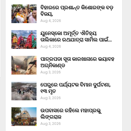
ବିହାରରେ ପ୍ରଶାନ୍ତ କିଶୋରଙ୍କ ବଡ଼
ବିଜୟ,
Aug 4, 2026
ୟୁନେସ୍କୋ ଅମୂର୍ତ୍ତ ଐତିହ୍ୟ
ତାଲିକାରେ ରଥଯାତ୍ରା ସାମିଲ ପାଇଁ…
Aug 4, 2026
ପାତ୍ରପଡା ସୂତା କାରଖାନାରେ ଭୟାବହ
ଅଗ୍ନିକାଣ୍ଡ
Aug 3, 2026
ପେରୁରେ ପର୍ଯ୍ୟଟକ ବିମାନ ଦୁର୍ଘଟଣା,
୧୩ ମୃତ
Aug 3, 2026
ଉପବାସରେ ରହିଲେ ମହାପ୍ରଭୁ
ଲିଙ୍ଗରାଜ
Aug 3, 2026