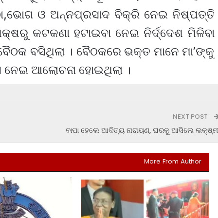
ଠା,ଭୋଗ ଓ ଅନ୍ନପ୍ରସାଦ ବିକ୍ରି ନେଇ ନିଷ୍ପତ୍ତି
୍ଷରୁ କଟକଣା ହଟାଇବା ନେଇ ନିର୍ଦ୍ଦେଶ ମିଳିବା
 ବୈଠକ ବସିଥିଲା । ବୈଠକରେ ଭକ୍ତ ମାନେ ମା’ଙ୍କୁ
 ସେ ନେଇ ଆଲୋଚନା ହୋଇଥିଲା ।
NEXT POST
ବାପା ହେଲେ ଆଦିତ୍ୟ ନାରାୟଣ, ଘରକୁ ଆସିଲେ ଲକ୍ଷ୍ମ
More From Author