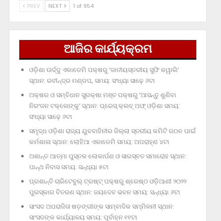
PREV
NEXT
1 of 954
ଆଜିର କାର୍ଯ୍ୟକ୍ରମ
ଓଡ଼ିଶା ଊର୍ଦ୍ଦୁ ଏକାଡେମି ପକ୍ଷରୁ ‘ଜାତୀୟସ୍ତରୀୟ ସୁଫି କୱାଲି’
ସ୍ଥାନ: ରବୀନ୍ଦ୍ର ମଣ୍ଡପ, ସମୟ: ସଂଧ୍ୟା ସାଢ଼େ ୬ଟା
ଅକ୍ଷର ଓ ସମ୍ବିଧାନ ସୁରକ୍ଷା ମଞ୍ଚ ପକ୍ଷରୁ ‘ଆସନ୍ତୁ ଶୁଣିବା
ନିରଂଜନ ଟକ୍‌ଲେଙ୍କୁ’ ସ୍ଥାନ: ପ୍ରେସ୍‌ କ୍ଲବ୍‌ ଅଫ୍‌ ଓଡ଼ିଶା ସମୟ:
ସଂଧ୍ୟା ସାଢ଼େ ୬ଟା
ସମୃଦ୍ଧ ଓଡ଼ିଶା ରାଜ୍ୟ ଯୁବବାହିନୀର ଜିଲ୍ଲା ସ୍ତରୀୟ କମିଟି ଗଠନ ପାଇଁ
କର୍ମଶାଳା ସ୍ଥାନ: ଲୋହିଆ ଏକାଡେମି ସମୟ: ଅପରାହ୍‌ଣ ୪ଟା
ଅଶାନ୍ତ ଆତ୍ମା ପୁସ୍ତକ ଲୋକାର୍ପଣ ଓ ସାରସ୍ବତ ସମାରୋହ ସ୍ଥାନ:
ପାନ୍ଥ ନିବାସ ସମୟ: ସନ୍ଧ୍ୟା ୫ଟା
ପ୍ରଶାନ୍ତି ଚାରିଟେବୁଲ୍‌ ଟ୍ରଷ୍ଟ୍‌ ପକ୍ଷରୁ ଶ୍ରେଷ୍ଠ ଓଡ଼ିଆଣୀ ୨୦୨୨
ପୁରସ୍କାର ବିତରଣ ସ୍ଥାନ: ଜୟଦେବ ଭବନ ସମୟ: ସନ୍ଧ୍ୟା ୬ଟା
ସାଂସଦ ଅପରାଜିତା ଷଡ଼ଙ୍ଗୀଙ୍କ ସାମ୍ବାଦିକ ସମ୍ମିଳନୀ ସ୍ଥାନ:
ସାଂସଦଙ୍କ କାର୍ଯ୍ୟାଳୟ ସମୟ: ପୂର୍ବାହ୍ନ ୧୧ଟା