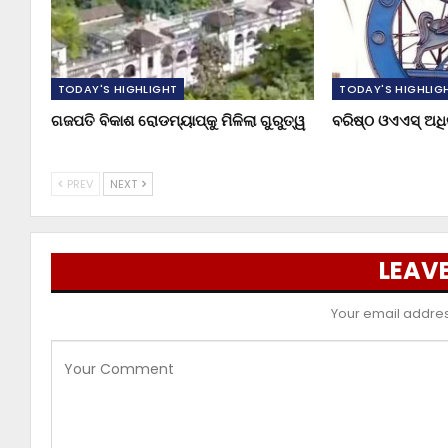
TODAY'S HIGHLIGHT
TODAY'S HIGHLIG
ଗଜପତି ବିକାଶ ରୋଡମ୍ୟାପ୍‌କୁ ମିଳିଲା ଗୁରୁତ୍ୱ
ବରିଷ୍ଠ ଓଏଏସ୍‌ ଅ
PREV
NEXT
LEAVE
Your email address