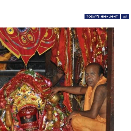
TODAY'S HIGHLIGHT
ଧର୍ମ