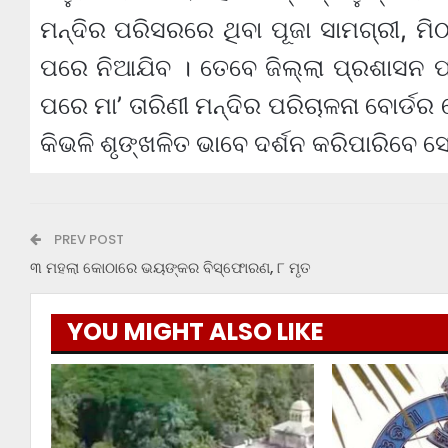
ମନ୍ଦିର ପରିସରରେ ଥିବା ପୂଜା ସାମଗ୍ରୀ, ମି
ପରେ ନିଆଯିବ । ତେବେ ଜିଲ୍ଲା ପ୍ରଶାସନ ପକ
ପରେ ମା’ ତାରିଣୀ ମନ୍ଦିର ପରିଚାଳନା ବୋର୍ଡର
କିଭଳି ଶୃଙ୍ଖଳିତ ଭାବେ ଦର୍ଶନ କରିପାରିବେ
PREV POST
୩ ମହଲା କୋଠାରେ ଭୟଙ୍କର ବିସ୍ଫୋରଣ, ୮ ମୃତ
YOU MIGHT ALSO LIKE