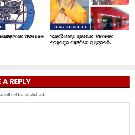
HT
TODAY'S HIGHLIGHT
ଧିକାରୀସ୍ତରରେ ଅଦଳବଦଳ
‘ପ୍ରେସିଡେଣ୍ଟ ସ୍ପେଶାଲ’ ଟ୍ରେନରେ
ବ୍ରହ୍ମପୁର ପହଞ୍ଚିଲେ ରାଷ୍ଟ୍ରପତି,
 A REPLY
 will not be published.