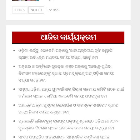
PREV
NEXT
1 of 955
ଆଜିର କାର୍ଯ୍ୟକ୍ରମ
ଓଡ଼ିଶା ଊର୍ଦ୍ଦୁ ଏକାଡେମି ପକ୍ଷରୁ ‘ଜାତୀୟସ୍ତରୀୟ ସୁଫି କୱାଲି’
ସ୍ଥାନ: ରବୀନ୍ଦ୍ର ମଣ୍ଡପ, ସମୟ: ସଂଧ୍ୟା ସାଢ଼େ ୬ଟା
ଅକ୍ଷର ଓ ସମ୍ବିଧାନ ସୁରକ୍ଷା ମଞ୍ଚ ପକ୍ଷରୁ ‘ଆସନ୍ତୁ ଶୁଣିବା
ନିରଂଜନ ଟକ୍‌ଲେଙ୍କୁ’ ସ୍ଥାନ: ପ୍ରେସ୍‌ କ୍ଲବ୍‌ ଅଫ୍‌ ଓଡ଼ିଶା ସମୟ:
ସଂଧ୍ୟା ସାଢ଼େ ୬ଟା
ସମୃଦ୍ଧ ଓଡ଼ିଶା ରାଜ୍ୟ ଯୁବବାହିନୀର ଜିଲ୍ଲା ସ୍ତରୀୟ କମିଟି ଗଠନ ପାଇଁ
କର୍ମଶାଳା ସ୍ଥାନ: ଲୋହିଆ ଏକାଡେମି ସମୟ: ଅପରାହ୍‌ଣ ୪ଟା
ଅଶାନ୍ତ ଆତ୍ମା ପୁସ୍ତକ ଲୋକାର୍ପଣ ଓ ସାରସ୍ବତ ସମାରୋହ ସ୍ଥାନ:
ପାନ୍ଥ ନିବାସ ସମୟ: ସନ୍ଧ୍ୟା ୫ଟା
ପ୍ରଶାନ୍ତି ଚାରିଟେବୁଲ୍‌ ଟ୍ରଷ୍ଟ୍‌ ପକ୍ଷରୁ ଶ୍ରେଷ୍ଠ ଓଡ଼ିଆଣୀ ୨୦୨୨
ପୁରସ୍କାର ବିତରଣ ସ୍ଥାନ: ଜୟଦେବ ଭବନ ସମୟ: ସନ୍ଧ୍ୟା ୬ଟା
ସାଂସଦ ଅପରାଜିତା ଷଡ଼ଙ୍ଗୀଙ୍କ ସାମ୍ବାଦିକ ସମ୍ମିଳନୀ ସ୍ଥାନ: