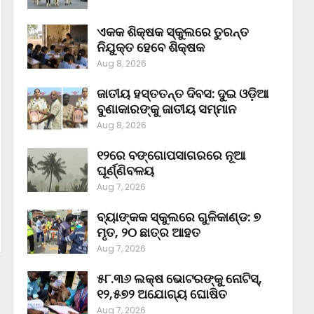
ଏକକ ଶିକ୍ଷକ ସ୍କୁଲରେ ତୁରନ୍ତ
ନିଯୁକ୍ତ ହେବେ ଶିକ୍ଷକ
Aug 8, 2026
ଜାତୀୟ ହସ୍ତତନ୍ତ ଦିବସ: ଦୁଇ ଓଡ଼ିଆ
ବୁଣାକାରଙ୍କୁ ଜାତୀୟ ସମ୍ମାନ
Aug 8, 2026
୧୨ରେ ବଙ୍ଗୋପସାଗରରେ ନୂଆ
ଘୂର୍ଣ୍ଣିବଳୟ
Aug 7, 2026
ବ୍ୟାଙ୍କକ ସ୍କୁଲରେ ଗୁଳିକାଣ୍ଡ: ୭
ମୃତ, ୨୦ ଛାତ୍ର ଆହତ
Aug 7, 2026
୫୮.୩୬ ଲକ୍ଷ ଭୋଟରଙ୍କୁ ନୋଟିସ୍‌,
୧୨,୫୭୨ ଅଯୋଗ୍ୟ ଘୋଷିତ
Aug 7, 2026