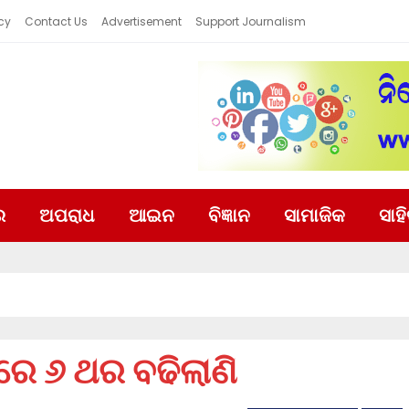
cy
Contact Us
Advertisement
Support Journalism
ର
ଅପରାଧ
ଆଇନ
ବିଜ୍ଞାନ
ସାମାଜିକ
ସାହ
ରେ ୬ ଥର ବଢିଲାଣି