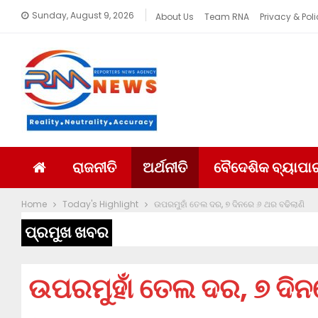
Sunday, August 9, 2026
About Us
Team RNA
Privacy & Poli
ରାଜନୀତି
ଅର୍ଥନୀତି
ବୈଦେଶିକ ବ୍ୟାପା
Home
Today's Highlight
ଉପରମୁହାଁ ତେଲ ଦର, ୭ ଦିନରେ ୬ ଥର ବଢିଲାଣି
ପ୍ରମୁଖ ଖବର
ଉପରମୁହାଁ ତେଲ ଦର, ୭ ଦିନ