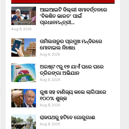
ଆଇଆଇଟି ଦିଲ୍ଲୀ ସମାବର୍ତ୍ତନରେ
‘ବିକଶିତ ଭାରତ’ ପାଇଁ
ପ୍ରଧାନମନ୍ତ୍ରୀ…
Aug 8, 2026
ତାମିଲନାଡୁର ପ୍ରମୁଖ ମନ୍ଦିରରେ
ମୋବାଇଲ ନିଷେଧ
Aug 8, 2026
ଅଗଷ୍ଟ ୯ରୁ ୧୭ ଯାଏଁ ଘରେ ଘରେ
ତ୍ରିରଙ୍ଗା ଅଭିଯାନ
Aug 8, 2026
ରୁଷ ସହ ବାଣିଜ୍ୟ କଲେ ଲାଗିପାରେ
୧୦୦% ଶୁଳ୍କ
Aug 8, 2026
ରାଜପଥରୁ ହଟିବେ ଗୋରୁଗାଈ
Aug 8, 2026