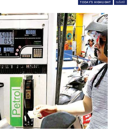
TODAY'S HIGHLIGHT
ଅର୍ଥନୀତି