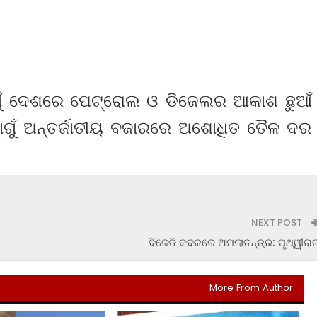
ୋଗୁଁ ଦେଶରେ ପେଟ୍ରୋଲ ଓ ଡିଜେଲର ଆକାଶ ଛୁଆଁ
ୋଗୁଁ ଅନ୍ତର୍ଜାତୀୟ ବଜାରରେ ଅଶୋଧିତ ତୈଳ ଦର
NEXT POST
ବିଜେଡି କବଳରେ ଅମଲାତନ୍ତ୍ର: ପୃଥ୍ୱୀରା
More From Author