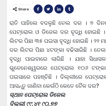
Share
ରାତି ପାହିଲେ ବଦଳୁଛି ତେଲ ଦର । ୭ ଦି
ପେଟ୍ରୋଲ ଓ ଡିଜେଲ ଦର ବୃଦ୍ଧି ହୋଇଛି 
ଲିଟର ପିଛା ୩୫ ପଇସା ବୃଦ୍ଧି ହୋଇଛି । ୨୨ ମା
ଦର ଲିଟର ପିଛା ୪ଟଙ୍କା ବଢିସାରିଛି । ତେଲ
ବୃଦ୍ଧି ପାଇବାରେ ଲାଗିଛି । ଯାହା ସିଧା
ଭୁବେନେଶ୍ୱରରେ ପେଟ୍ରୋଲ ୧୦୬ ଟଙ୍କ
ପଇସାରେ ପହଞ୍ଚିଛି । ଦିଲ୍ଲୀରେ ପେଟ୍ରୋ
ଆସନ୍ତୁ ଜାଣିବା କେଉଁଠି କେତେ ତୈଳ ଦର?
ସ୍ଥାନ ପେଟ୍ରୋଲ ଡିଜେଲ
ଦିଲ୍ଲୀ ୯୯.୪୧ ୯୦.୭୭