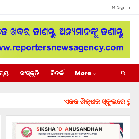
Sign In
ିତ୍ୟ
ସଂସ୍କୃତି
ବିତର୍କ
More
ଏକକ ଶିକ୍ଷକ ସ୍କୁଲରେ ତୁରନ୍ତ ନି