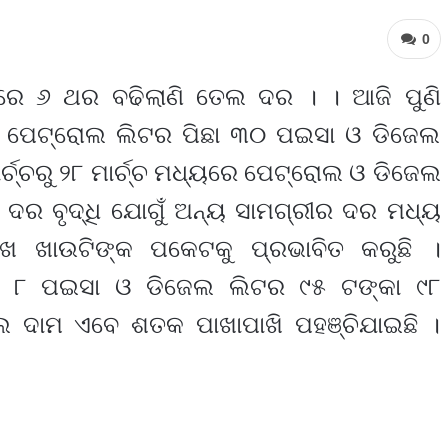
0
ନରେ ୬ ଥର ବଢିଲାଣି ତେଲ ଦର । । ଆଜି ପୁଣି
। ପେଟ୍ରୋଲ ଲିଟର ପିଛା ୩୦ ପଇସା ଓ ଡିଜେଲ
ର୍ଚ୍ଚରୁ ୨୮ ମାର୍ଚ୍ଚ ମଧ୍ୟରେ ପେଟ୍ରୋଲ ଓ ଡିଜେଲ
 ଦର ବୃଦ୍ଧି ଯୋଗୁଁ ଅନ୍ୟ ସାମଗ୍ରୀର ଦର ମଧ୍ୟ
ସଳଖ ଖାଉଟିଙ୍କ ପକେଟକୁ ପ୍ରଭାବିତ କରୁଛି ।
ା ୮ ପଇସା ଓ ଡିଜେଲ ଲିଟର ୯୫ ଟଙ୍କା ୯୮
ଲ ଦାମ ଏବେ ଶତକ ପାଖାପାଖି ପହଞ୍ଚିଯାଇଛି ।