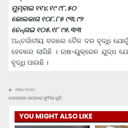
ମୁମ୍ବାଇ ୧୧୪.୧୯ ୯୮.୫୦
କୋଲକାତା ୧୦୮.୮୫ ୯୩.୯୨
ଚେନ୍ନାଇ ୧୦୫.୧୮ ୯୫.୩୩
ଅନ୍ତର୍ଜାତୀୟ ବଜାରେ ତୈଳ ଦର ବୃଦ୍ଧି ଯ
ହେବାରେ ଲାଗିଛି । ଋଷ-ୟୁକ୍ରେନ ଯୁଦ୍ଧ ଯ
ବୃଦ୍ଧି ପାଉଛି ।
PREV POST
ପେଟ୍ରୋଲ ପମ୍ପରେ ଫୁଟିଲା ଗୁଳି
YOU MIGHT ALSO LIKE