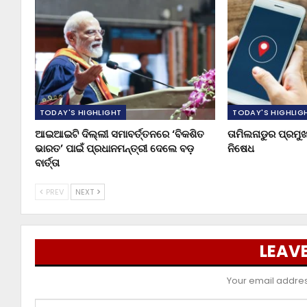
TODAY'S HIGHLIGHT
TODAY'S HIGHLIG
ଆଇଆଇଟି ଦିଲ୍ଲୀ ସମାବର୍ତ୍ତନରେ ‘ବିକଶିତ
ତାମିଲନାଡୁର ପ୍ରମ
ଭାରତ’ ପାଇଁ ପ୍ରଧାନମନ୍ତ୍ରୀ ଦେଲେ ବଡ଼
ନିଷେଧ
ବାର୍ତ୍ତା
PREV
NEXT
LEAVE
Your email address