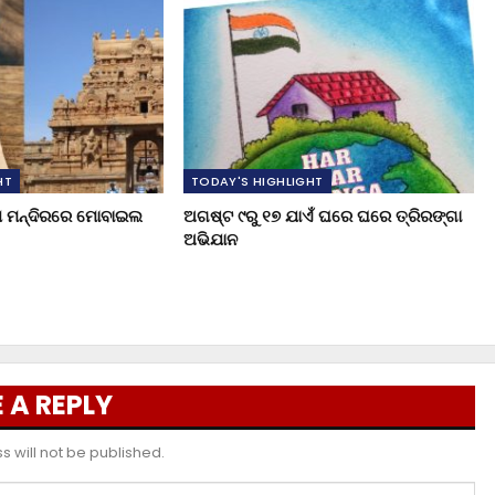
HT
TODAY'S HIGHLIGHT
ୁଖ ମନ୍ଦିରରେ ମୋବାଇଲ
ଅଗଷ୍ଟ ୯ରୁ ୧୭ ଯାଏଁ ଘରେ ଘରେ ତ୍ରିରଙ୍ଗା
ଅଭିଯାନ
 A REPLY
 will not be published.