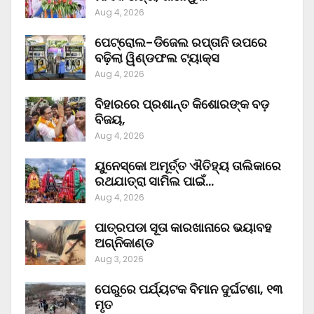
Aug 4, 2026
ପେଟ୍ରୋଲ-ଡିଜେଲ ରପ୍ତାନି ଉପରେ
ବଢ଼ିଲା ୱିଣ୍ଡଫଲ ଟ୍ୟାକ୍ସ
Aug 4, 2026
ବିହାରରେ ପ୍ରଶାନ୍ତ କିଶୋରଙ୍କ ବଡ଼
ବିଜୟ,
Aug 4, 2026
ୟୁନେସ୍କୋ ଅମୂର୍ତ୍ତ ଐତିହ୍ୟ ତାଲିକାରେ
ରଥଯାତ୍ରା ସାମିଲ ପାଇଁ…
Aug 4, 2026
ପାତ୍ରପଡା ସୂତା କାରଖାନାରେ ଭୟାବହ
ଅଗ୍ନିକାଣ୍ଡ
Aug 3, 2026
ପେରୁରେ ପର୍ଯ୍ୟଟକ ବିମାନ ଦୁର୍ଘଟଣା, ୧୩
ମୃତ