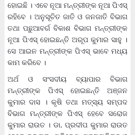
ହୋଇଛି । ଏବେ ନୂଆ ମନ୍ତ୍ରୀଙ୍କ ନୂଆ ପିଏସ୍‌
ରହିବେ । ଅନୁସୂଚିତ ଜାତି ଓ ଜନଜାତି ବିଭାଗ
ତଥା ପଛୁଆବର୍ଗ ବିକାଶ ବିଭାଗ ମନ୍ତ୍ରୀଙ୍କ
ନୂଆ ପିଏସ୍‌ ହୋଇଛନ୍ତି ଅରୂପ କୁମାର ସାହୁ ।
ସେ ଆଇନ ମନ୍ତ୍ରୀଙ୍କ ପିଏସ୍‌ ଭାବେ ମଧ୍ୟ
କାମ କରିବେ ।
ଅର୍ଥ ଓ ସଂସଦୀୟ ବ୍ୟାପାର ବିଭାଗ
ମନ୍ତ୍ରୀଙ୍କ ପିଏସ୍‌ ହୋଇଛନ୍ତି ଅଞ୍ଜନ
କୁମାର ଦାସ । କୃଷି ତଥା ମତ୍ସ୍ୟ ସମ୍ପଦ
ବିଭାଗ ମନ୍ତ୍ରୀଙ୍କ ପିଏସ୍‌ ହେବେ ସରୋଜ
କୁମାର ରାଉତ । ଡା. ପ୍ରଦୀପ କୁମାର ରାଉତ