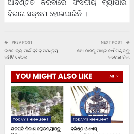
ଆବଣ୍ଟିତ କରିବାରେ ସଂସଦୀୟ ବ୍ୟାପାର
ବିଭାଗ ସକ୍ଷମ ହୋଇପାରିନି ।
PREV POST
NEXT POST
ରଥଯାତ୍ରା ପାଇଁ ବସିବ ସମନ୍ବୟ
ଛଅ ମାସରୁ ପାଞ୍ଚ ବର୍ଷ ପିଲାଙ୍କୁ
କମିଟି ବୈଠକ
କରୋନା ଟିକା
YOU MIGHT ALSO LIKE
All
TODAY'S HIGHLIGHT
TODAY'S HIGHLIGHT
ଗଜପତି ବିକାଶ ରୋଡମ୍ୟାପ୍‌କୁ
ବରିଷ୍ଠ ଓଏଏସ୍‌