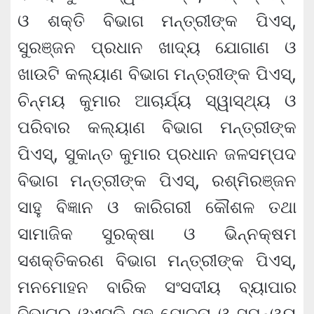
ଓ ଶକ୍ତି ବିଭାଗ ମନ୍ତ୍ରୀଙ୍କ ପିଏସ୍‌,
ସୁରଞ୍ଜନ ପ୍ରଧାନ ଖାଦ୍ୟ ଯୋଗାଣ ଓ
ଖାଉଟି କଲ୍ୟାଣ ବିଭାଗ ମନ୍ତ୍ରୀଙ୍କ ପିଏସ୍‌,
ଚିନ୍ମୟ କୁମାର ଆଚାର୍ଯ୍ୟ ସ୍ୱାସ୍ଥ୍ୟ ଓ
ପରିବାର କଲ୍ୟାଣ ବିଭାଗ ମନ୍ତ୍ରୀଙ୍କ
ପିଏସ୍‌, ସୁକାନ୍ତ କୁମାର ପ୍ରଧାନ ଜଳସମ୍ପଦ
ବିଭାଗ ମନ୍ତ୍ରୀଙ୍କ ପିଏସ୍‌, ରଶ୍ମିରଞ୍ଜନ
ସାହୁ ବିଜ୍ଞାନ ଓ କାରିଗରୀ କୌଶଳ ତଥା
ସାମାଜିକ ସୁରକ୍ଷା ଓ ଭିନ୍ନକ୍ଷମ
ସଶକ୍ତିକରଣ ବିଭାଗ ମନ୍ତ୍ରୀଙ୍କ ପିଏସ୍‌,
ମନମୋହନ ବାରିକ ସଂସଦୀୟ ବ୍ୟାପାର
ବିଭାଗର ଓଏସ୍‌ଡି ସହ ଯୋଜନା ଓ ସମନ୍ୱୟ