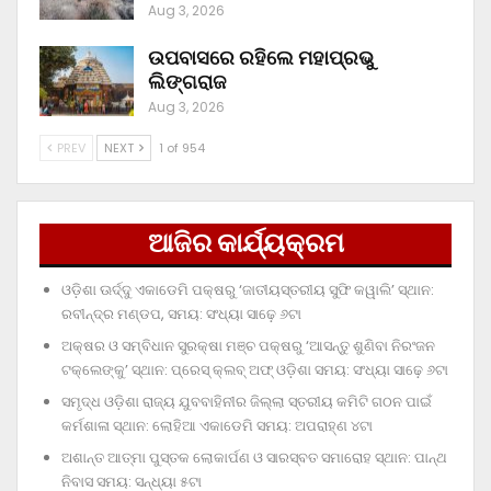
Aug 3, 2026
ଉପବାସରେ ରହିଲେ ମହାପ୍ରଭୁ
ଲିଙ୍ଗରାଜ
Aug 3, 2026
PREV
NEXT
1 of 954
ଆଜିର କାର୍ଯ୍ୟକ୍ରମ
ଓଡ଼ିଶା ଊର୍ଦ୍ଦୁ ଏକାଡେମି ପକ୍ଷରୁ ‘ଜାତୀୟସ୍ତରୀୟ ସୁଫି କୱାଲି’ ସ୍ଥାନ:
ରବୀନ୍ଦ୍ର ମଣ୍ଡପ, ସମୟ: ସଂଧ୍ୟା ସାଢ଼େ ୬ଟା
ଅକ୍ଷର ଓ ସମ୍ବିଧାନ ସୁରକ୍ଷା ମଞ୍ଚ ପକ୍ଷରୁ ‘ଆସନ୍ତୁ ଶୁଣିବା ନିରଂଜନ
ଟକ୍‌ଲେଙ୍କୁ’ ସ୍ଥାନ: ପ୍ରେସ୍‌ କ୍ଲବ୍‌ ଅଫ୍‌ ଓଡ଼ିଶା ସମୟ: ସଂଧ୍ୟା ସାଢ଼େ ୬ଟା
ସମୃଦ୍ଧ ଓଡ଼ିଶା ରାଜ୍ୟ ଯୁବବାହିନୀର ଜିଲ୍ଲା ସ୍ତରୀୟ କମିଟି ଗଠନ ପାଇଁ
କର୍ମଶାଳା ସ୍ଥାନ: ଲୋହିଆ ଏକାଡେମି ସମୟ: ଅପରାହ୍‌ଣ ୪ଟା
ଅଶାନ୍ତ ଆତ୍ମା ପୁସ୍ତକ ଲୋକାର୍ପଣ ଓ ସାରସ୍ବତ ସମାରୋହ ସ୍ଥାନ: ପାନ୍ଥ
ନିବାସ ସମୟ: ସନ୍ଧ୍ୟା ୫ଟା