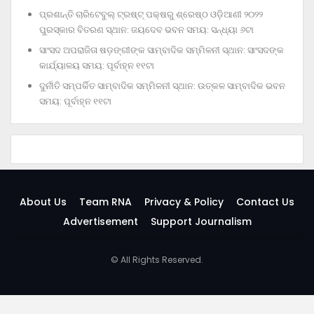
ପ୍ରଶାନ୍ତି ଚାରିଟେବୁଲ୍‌ ଟ୍ରଷ୍ଟ୍‌ ପକ୍ଷରୁ ଶ୍ରେଷ୍ଠ ଓଡ଼ିଆଣୀ ୨୦୨୨
ପୁରସ୍କାର ବିତରଣ ସ୍ଥାନ: ଜୟଦେବ ଭବନ ସମୟ: ସନ୍ଧ୍ୟା ୬ଟା
ସାଂସଦ ଅପରାଜିତା ଷଡ଼ଙ୍ଗୀଙ୍କ ସାମ୍ବାଦିକ ସମ୍ମିଳନୀ ସ୍ଥାନ: ସାଂସଦଙ୍କ
କାର୍ଯ୍ୟାଳୟ ସମୟ: ପୂର୍ବାହ୍ନ ୧୧ଟା
ଦୁର୍ନୀତି ସମ୍ପର୍କିତ ସାମ୍ବାଦିକ ସମ୍ମିଳନୀ ସ୍ଥାନ: ଉତ୍କଳ ସାମ୍ବାଦିକ ଭବନ
ସମୟ: ପୂର୍ବାହ୍ନ ୧୧ଟା
About Us
Team RNA
Privacy & Policy
Contact Us
Advertisement
Support Journalism
© All Rights Reserved.