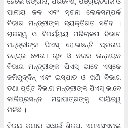
ହେଲେ ଜଙ୍ଗଲ, ପରିବେଶ, ପଞ୍ଚାୟତିରାଜ ଓ
ପାନୀୟ ଜଳ ଏବଂ ସୂଚନା ଲୋକସମ୍ପର୍କ
ବିଭାଗ ମନ୍ତ୍ରୀଙ୍କ ବ୍ୟକ୍ତିଗତ ସଚିବ ।
ରାଜସ୍ୱ ଓ ବିପର୍ଯ୍ୟୟ ପରିଚାଳନା ବିଭାଗ
ମନ୍ତ୍ରୀଙ୍କ ପିଏସ୍‌ ହୋଇଛନ୍ତି ପ୍ରତାପ
ଚନ୍ଦ୍ର ହୋତା। ଗୃହ ଓ ନଗର ଉନ୍ନୟନ
ବିଭାଗ ମନ୍ତ୍ରୀଙ୍କ ପିଏସ୍‌ ଭାବେ ଏସ୍‌କେ
ଜମିରୁଦ୍ଦିନ୍‌ ଏବଂ ଇସ୍ପାତ ଓ ଖଣି ବିଭାଗ
ତଥା ପୂର୍ତ୍ତ ବିଭାଗ ମନ୍ତ୍ରୀଙ୍କ ପିଏସ୍‌ ଭାବେ
କାଳିପ୍ରସନ୍ନ ମହାପାତ୍ରଙ୍କୁ ଦାୟିତ୍ୱ
ମିଳିଛି ।
ବିଜୟ କୁମାର ସ୍ୱାଇଁ ଶିଳ୍ପ, ଏମ୍‌ଏସ୍‌ଏମ୍‌ଇ