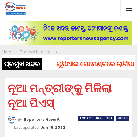
Home
Today's Highlight
ପ୍ରମୁଖ ଖବର
ୟୁପିଆଇ ପେମେଣ୍ଟରେ ଲାଗିପାରେ ଚା
ନୂଆ ମନ୍ତ୍ରୀଙ୍କୁ ମିଳିଲା
ନୂଆ ପିଏସ୍
TODAY'S HIGHLIGHT
ରାଜନୀତି
By
Reporters News Agency
Last updated
Jun 18, 2022