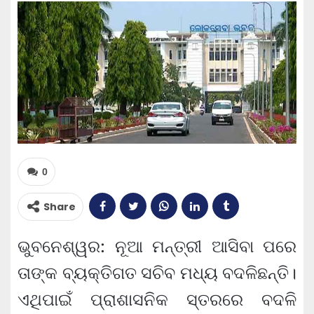
0
Share
ଭୁବନେଶ୍ୱର: ନୂଆ ମନ୍ତ୍ରୀ ଆସିବା ପରେ
ତାଙ୍କ ବ୍ୟକ୍ତିଗତ ସଚିବ ମଧ୍ୟ ବଦଳିଛନ୍ତି।
ଏଥିପାଇଁ ପ୍ରାଶାସନିକ ସ୍ତରରେ ବଦଳି