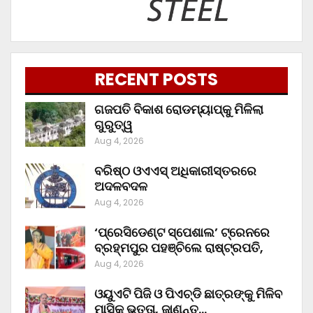
RECENT POSTS
ଗଜପତି ବିକାଶ ରୋଡମ୍ୟାପ୍‌କୁ ମିଳିଲା
ଗୁରୁତ୍ୱ
Aug 4, 2026
ବରିଷ୍ଠ ଓଏଏସ୍‌ ଅଧିକାରୀସ୍ତରରେ
ଅଦଳବଦଳ
Aug 4, 2026
‘ପ୍ରେସିଡେଣ୍ଟ ସ୍ପେଶାଲ’ ଟ୍ରେନରେ
ବ୍ରହ୍ମପୁର ପହଞ୍ଚିଲେ ରାଷ୍ଟ୍ରପତି,
Aug 4, 2026
ଓୟୁଏଟି ପିଜି ଓ ପିଏଚ୍‌ଡି ଛାତ୍ରଙ୍କୁ ମିଳିବ
ମାସିକ ଭତ୍ତା, ଜାଣନ୍ତୁ…