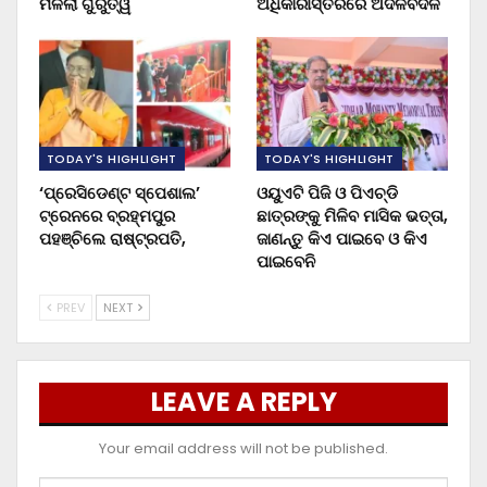
ମିଳିଲା ଗୁରୁତ୍ୱ
ଅଧିକାରୀସ୍ତରରେ ଅଦଳବଦଳ
TODAY'S HIGHLIGHT
TODAY'S HIGHLIGHT
‘ପ୍ରେସିଡେଣ୍ଟ ସ୍ପେଶାଲ’
ଓୟୁଏଟି ପିଜି ଓ ପିଏଚ୍‌ଡି
ଟ୍ରେନରେ ବ୍ରହ୍ମପୁର
ଛାତ୍ରଙ୍କୁ ମିଳିବ ମାସିକ ଭତ୍ତା,
ପହଞ୍ଚିଲେ ରାଷ୍ଟ୍ରପତି,
ଜାଣନ୍ତୁ କିଏ ପାଇବେ ଓ କିଏ
ପାଇବେନି
PREV
NEXT
LEAVE A REPLY
Your email address will not be published.