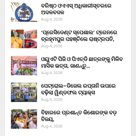
ବରିଷ୍ଠ ଓଏଏସ୍‌ ଅଧିକାରୀସ୍ତରରେ
ଅଦଳବଦଳ
Aug 4, 2026
‘ପ୍ରେସିଡେଣ୍ଟ ସ୍ପେଶାଲ’ ଟ୍ରେନରେ
ବ୍ରହ୍ମପୁର ପହଞ୍ଚିଲେ ରାଷ୍ଟ୍ରପତି,
Aug 4, 2026
ଓୟୁଏଟି ପିଜି ଓ ପିଏଚ୍‌ଡି ଛାତ୍ରଙ୍କୁ ମିଳିବ
ମାସିକ ଭତ୍ତା, ଜାଣନ୍ତୁ…
Aug 4, 2026
ପେଟ୍ରୋଲ-ଡିଜେଲ ରପ୍ତାନି ଉପରେ
ବଢ଼ିଲା ୱିଣ୍ଡଫଲ ଟ୍ୟାକ୍ସ
Aug 4, 2026
ବିହାରରେ ପ୍ରଶାନ୍ତ କିଶୋରଙ୍କ ବଡ଼
ବିଜୟ,
Aug 4, 2026