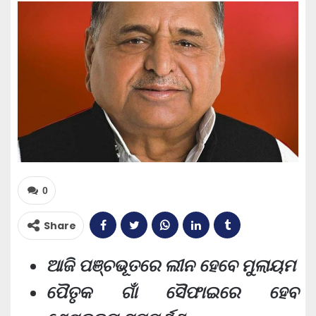
0
Share
ଆଜି ପଞ୍ଚଭୂତରେ ଲୀନ ହେବେ ମୁଲାୟମ
ପୈତୃକ ଗାଁ ସୈଫାଇରେ ହେବ