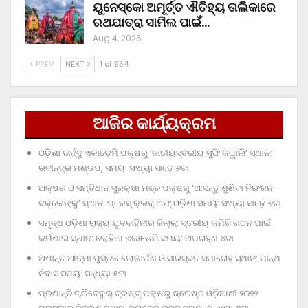
ୟୁନେସ୍କୋ ଅମୂର୍ତ୍ତ ଐତିହ୍ୟ ତାଲିକାରେ
ରଥଯାତ୍ରା ସାମିଲ ପାଇଁ…
Aug 4, 2026
PREV
NEXT
1 of 954
ଆଜିର କାର୍ଯ୍ୟକ୍ରମ
ଓଡ଼ିଶା ଊର୍ଦ୍ଦୁ ଏକାଡେମି ପକ୍ଷରୁ ‘ଜାତୀୟସ୍ତରୀୟ ସୁଫି କୱାଲି’ ସ୍ଥାନ:
ରବୀନ୍ଦ୍ର ମଣ୍ଡପ, ସମୟ: ସଂଧ୍ୟା ସାଢ଼େ ୬ଟା
ଅକ୍ଷର ଓ ସମ୍ବିଧାନ ସୁରକ୍ଷା ମଞ୍ଚ ପକ୍ଷରୁ ‘ଆସନ୍ତୁ ଶୁଣିବା ନିରଂଜନ
ଟକ୍‌ଲେଙ୍କୁ’ ସ୍ଥାନ: ପ୍ରେସ୍‌ କ୍ଲବ୍‌ ଅଫ୍‌ ଓଡ଼ିଶା ସମୟ: ସଂଧ୍ୟା ସାଢ଼େ ୬ଟା
ସମୃଦ୍ଧ ଓଡ଼ିଶା ରାଜ୍ୟ ଯୁବବାହିନୀର ଜିଲ୍ଲା ସ୍ତରୀୟ କମିଟି ଗଠନ ପାଇଁ
କର୍ମଶାଳା ସ୍ଥାନ: ଲୋହିଆ ଏକାଡେମି ସମୟ: ଅପରାହ୍‌ଣ ୪ଟା
ଅଶାନ୍ତ ଆତ୍ମା ପୁସ୍ତକ ଲୋକାର୍ପଣ ଓ ସାରସ୍ବତ ସମାରୋହ ସ୍ଥାନ: ପାନ୍ଥ
ନିବାସ ସମୟ: ସନ୍ଧ୍ୟା ୫ଟା
ପ୍ରଶାନ୍ତି ଚାରିଟେବୁଲ୍‌ ଟ୍ରଷ୍ଟ୍‌ ପକ୍ଷରୁ ଶ୍ରେଷ୍ଠ ଓଡ଼ିଆଣୀ ୨୦୨୨