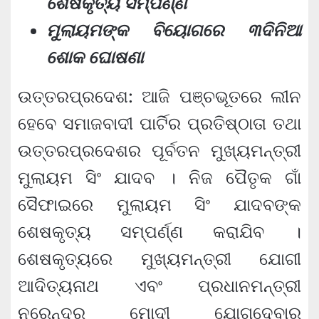
ଶେଷକୃତ୍ୟ ସମ୍ପର୍ଣ୍ଣ
ମୁଲାୟମଙ୍କ ବିୟୋଗରେ ୩ଦିନିଆ
ଶୋକ ଘୋଷଣା
ଉତ୍ତରପ୍ରଦେଶ: ଆଜି ପଞ୍ଚଭୂତରେ ଲୀନ
ହେବେ ସମାଜବାଦୀ ପାର୍ଟିର ପ୍ରତିଷ୍ଠାତା ତଥା
ଉତ୍ତରପ୍ରଦେଶର ପୂର୍ବତନ ମୁଖ୍ୟମନ୍ତ୍ରୀ
ମୁଲାୟମ ସିଂ ଯାଦବ । ନିଜ ପୈତୃକ ଗାଁ
ସୈଫାଇରେ ମୁଲାୟମ ସିଂ ଯାଦବଙ୍କ
ଶେଷକୃତ୍ୟ ସମ୍ପର୍ଣ୍ଣ କରାଯିବ ।
ଶେଷକୃତ୍ୟରେ ମୁଖ୍ୟମନ୍ତ୍ରୀ ଯୋଗୀ
ଆଦିତ୍ୟନାଥ ଏବଂ ପ୍ରଧାନମନ୍ତ୍ରୀ
ନରେନ୍ଦ୍ର ମୋଦୀ ଯୋଗଦେବାର