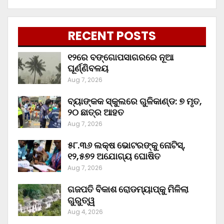
RECENT POSTS
୧୨ରେ ବଙ୍ଗୋପସାଗରରେ ନୂଆ
ଘୂର୍ଣ୍ଣିବଳୟ
Aug 7, 2026
ବ୍ୟାଙ୍କକ ସ୍କୁଲରେ ଗୁଳିକାଣ୍ଡ: ୭ ମୃତ,
୨୦ ଛାତ୍ର ଆହତ
Aug 7, 2026
୫୮.୩୬ ଲକ୍ଷ ଭୋଟରଙ୍କୁ ନୋଟିସ୍‌,
୧୨,୫୭୨ ଅଯୋଗ୍ୟ ଘୋଷିତ
Aug 7, 2026
ଗଜପତି ବିକାଶ ରୋଡମ୍ୟାପ୍‌କୁ ମିଳିଲା
ଗୁରୁତ୍ୱ
Aug 4, 2026