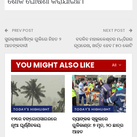
ଶୋକ ଘୋଷଣା କରାଯାଇଛି।
PREV POST
NEXT POST
ସୁରକ୍ଷାକର୍ମୀଙ୍କ ଗୁଳିରେ ନିହତ ୨
ବଦଳିବ ମହାକଳେଶ୍ବର ମନ୍ଦିରର
ଆତଙ୍କବାଦୀ
ରୂପରେଖ, ଖର୍ଚ୍ଚ ହେବ ୮୫୦ କୋଟି
YOU MIGHT ALSO LIKE
All
TODAY'S HIGHLIGHT
TODAY'S HIGHLIGHT
୧୨ରେ ବଙ୍ଗୋପସାଗରରେ
ବ୍ୟାଙ୍କକ ସ୍କୁଲରେ
ନୂଆ ଘୂର୍ଣ୍ଣିବଳୟ
ଗୁଳିକାଣ୍ଡ: ୭ ମୃତ, ୨୦ ଛାତ୍ର
ଆହତ