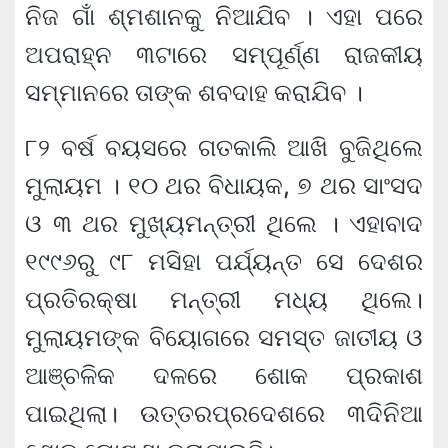
ନିଜ ଗାଁ ଶ୍ମଶାନକୁ ନିଆଯିବ । ଏହା ପରେ
ଅପରାହ୍ନ ୩ଟାରେ ସମ୍ପୂର୍ଣ୍ଣ ରାଜକୀୟ
ସମ୍ମାନରେ ତାଙ୍କ ଶବଦାହ କରାଯିବ ।
୮୨ ବର୍ଷ ବୟସରେ ଗତକାଲି ଆଖି ବୁଜିଥିଲେ
ମୁଲାୟମ । ୧୦ ଥର ବିଧାୟକ, ୭ ଥର ସାଂସଦ
ଓ ୩ ଥର ମୁଖ୍ୟମନ୍ତ୍ରୀ ଥିଲେ । ଏହାବାଦ
୧୯୯୬ରୁ ୯୮ ମସିହା ପର୍ଯ୍ୟନ୍ତ ସେ ଦେଶର
ପ୍ରତିରକ୍ଷା ମନ୍ତ୍ରୀ ମଧ୍ୟ ଥିଲେ।
ମୁଲାୟମଙ୍କ ବିୟୋଗରେ ସମସ୍ତ ଜାତୀୟ ଓ
ଆଞ୍ଚଳିକ ଦଳରେ ଶୋକ ପ୍ରକାଶ
ପାଇଥିଲା। ଉତ୍ତରପ୍ରଦେଶରେ ୩ଦିନିଆ