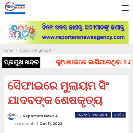
Home
Today's Highlight
ପ୍ରମୁଖ ଖବର
କୁଆଖାଇରେ ଭାସିଯାଇଥିବା ୨ ଯୁବକ
ସୈଫାଇରେ ମୁଲାୟମ ସିଂ
ଯାଦବଙ୍କ ଶେଷକୃତ୍ୟ
TODAY'S HIGHLIGHT
ସାମାଜିକ
By
Reporters News Agency
Last updated
Oct 11, 2022