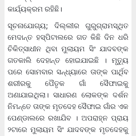
କାର୍ଯ୍ୟକ୍ରମ ରହିଛି।
ସୂଚନାଯୋଗ୍ୟ; ଦିଲ୍ଲୀର ଗୁରୁଗ୍ରାମସ୍ଥିତ
ମେଦାନ୍ତ ହସ୍ପିଟାଲରେ ଗତ କିଛି ଦିନ ଧରି
ଚିକିତ୍ସାଧୀନ ଥିବା ମୁଲାୟମ ସିଂ ଯାଦବଙ୍କ
ଗତକାଲି ଦେହାନ୍ତ ହୋଇଯାଇଛି । ମୃତ୍ୟୁ
ପରେ ସୋମବାର ସନ୍ଧ୍ୟାରେ ତାଙ୍କ ପାର୍ଥିବ
ଶରୀରକୁ ପୈତୃକ ଗାଁ ସୈଫାଇକୁ
ଅଣାଯାଇଥିଲା। ସାଧାରଣ ଲୋକଙ୍କ ଦର୍ଶନ
ନିମନ୍ତେ ତାଙ୍କ ମୃତଦେହ ସୈଫାଇ ଗାଁର ଏକ
ପେଣ୍ଡାଲରେ ରଖାଯିବ । ଅପରାହ୍ନ ପ୍ରାୟ
୨ଟାରେ ମୁଲାୟମ ସିଂ ଯାଦବଙ୍କ ମୃତଦେହକୁ