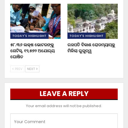
TODAY'S HIGHLIGHT
TODAY'S HIGHLIGHT
୫୮.୩୬ ଲକ୍ଷ ଭୋଟରଙ୍କୁ
ଗଜପତି ବିକାଶ ରୋଡମ୍ୟାପ୍‌କୁ
ନୋଟିସ୍‌, ୧୨,୫୭୨ ଅଯୋଗ୍ୟ
ମିଳିଲା ଗୁରୁତ୍ୱ
ଘୋଷିତ
PREV
NEXT
LEAVE A REPLY
Your email address will not be published.