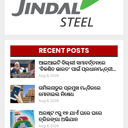
RECENT POSTS
ଆଇଆଇଟି ଦିଲ୍ଲୀ ସମାବର୍ତ୍ତନରେ
‘ବିକଶିତ ଭାରତ’ ପାଇଁ ପ୍ରଧାନମନ୍ତ୍ରୀ…
Aug 8, 2026
ତାମିଲନାଡୁର ପ୍ରମୁଖ ମନ୍ଦିରରେ
ମୋବାଇଲ ନିଷେଧ
Aug 8, 2026
ଅଗଷ୍ଟ ୯ରୁ ୧୭ ଯାଏଁ ଘରେ ଘରେ
ତ୍ରିରଙ୍ଗା ଅଭିଯାନ
Aug 8, 2026