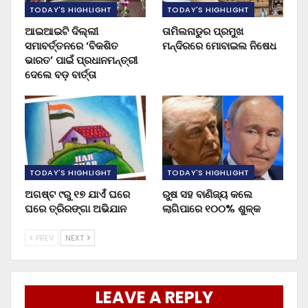
TODAY'S HIGHLIGHT
TODAY'S HIGHLIGHT
ଆଇଆଇଟି ଦିଲ୍ଲୀ
ତାମିଲନାଡୁର ପ୍ରମୁଖ
ସମାବର୍ତ୍ତନରେ ‘ବିକଶିତ
ମନ୍ଦିରରେ ମୋବାଇଲ ନିଷେଧ
ଭାରତ’ ପାଇଁ ପ୍ରଧାନମନ୍ତ୍ରୀ
ଦେଲେ ବଡ଼ ବାର୍ତ୍ତା
TODAY'S HIGHLIGHT
TODAY'S HIGHLIGHT
ଅଗଷ୍ଟ ୯ରୁ ୧୭ ଯାଏଁ ଘରେ
ରୁଷ ସହ ବାଣିଜ୍ୟ କଲେ
ଘରେ ତ୍ରିରଙ୍ଗା ଅଭିଯାନ
ଲାଗିପାରେ ୧୦୦% ଶୁଳ୍କ
PREV
NEXT
LEAVE A REPLY