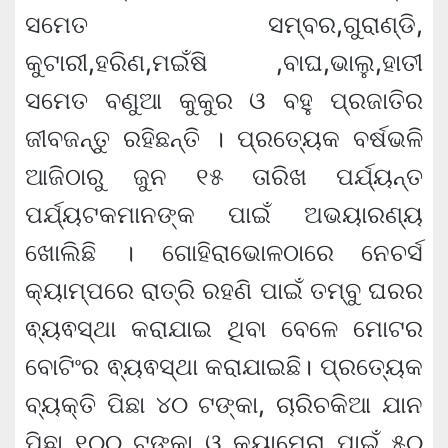
ସମେତ ସମ୍ବର,ଗୁରାଣ୍ଡି,
କୁଟାରୀ,ହରିଣ,ମଇଁଷି ,ବାଘ,ଭାଲୁ,ହାତୀ
ସମେତ ବଣୁଆ କୁକୁର ଓ ବହୁ ପ୍ରଜାତିର
ଜୀବଜନ୍ତୁ ରହିଛନ୍ତି । ପ୍ରତ୍ୟେକ ବର୍ଷଭଳି
ଆଜିଠାରୁ ଜୁନ ୧୫ ତାରିଖ ପର୍ଯ୍ୟନ୍ତ
ପର୍ଯ୍ୟଟକମାନଙ୍କ ପାଇଁ ଅଭୟାରଣ୍ୟ
ଖୋଲିଛି । ଗୋହିରାଭୋଳଠାରେ ନେଚର୍ସ
କ୍ୟାମ୍ପରେ ରାତ୍ରି ରହଣି ପାଇଁ ତମ୍ବୁ ଘରର
ଵ୍ୟଵସ୍ଥା କରାଯାଇ ଥିବା ବେଳେ ମୋଟର
ବୋଟିଂର ଵ୍ୟଵସ୍ଥା କରାଯାଇଛି। ପ୍ରତ୍ୟେକ
ବ୍ୟକ୍ତି ପିଛା ୪୦ ଟଙ୍କା, ଚାରିଚକିଆ ଯାନ
ପିଛା ୧୦୦ ଟଙ୍କା ଓ କ୍ୟାମେରା ପାଇଁ ୫୦