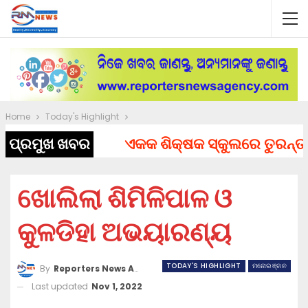
Home
Today's Highlight
ପ୍ରମୁଖ ଖବର
ଏକକ ଶିକ୍ଷକ ସ୍କୁଲରେ ତୁରନ୍ତ ନିଯ
ଖୋଲିଲା ଶିମିଳିପାଳ ଓ
କୁଳଡିହା ଅଭୟାରଣ୍ୟ
TODAY'S HIGHLIGHT
ମନୋରଞ୍ଜନ
By
Reporters News Agency
Last updated
Nov 1, 2022