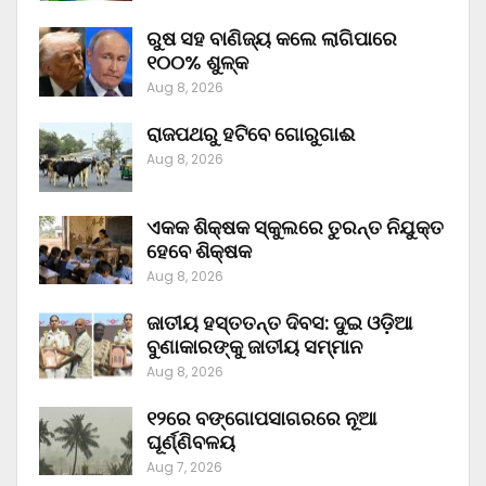
ରୁଷ ସହ ବାଣିଜ୍ୟ କଲେ ଲାଗିପାରେ
୧୦୦% ଶୁଳ୍କ
Aug 8, 2026
ରାଜପଥରୁ ହଟିବେ ଗୋରୁଗାଈ
Aug 8, 2026
ଏକକ ଶିକ୍ଷକ ସ୍କୁଲରେ ତୁରନ୍ତ ନିଯୁକ୍ତ
ହେବେ ଶିକ୍ଷକ
Aug 8, 2026
ଜାତୀୟ ହସ୍ତତନ୍ତ ଦିବସ: ଦୁଇ ଓଡ଼ିଆ
ବୁଣାକାରଙ୍କୁ ଜାତୀୟ ସମ୍ମାନ
Aug 8, 2026
୧୨ରେ ବଙ୍ଗୋପସାଗରରେ ନୂଆ
ଘୂର୍ଣ୍ଣିବଳୟ
Aug 7, 2026