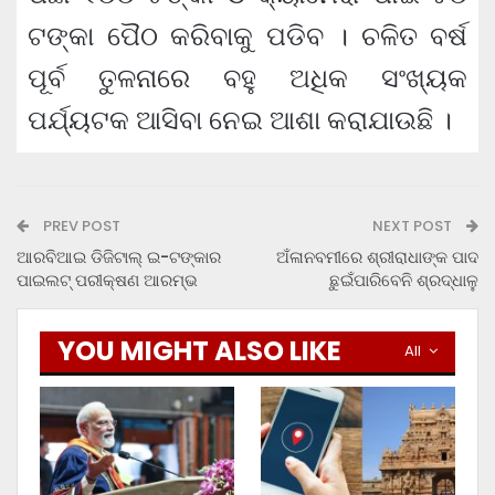
ଟଙ୍କା ପୈଠ କରିବାକୁ ପଡିବ । ଚଳିତ ବର୍ଷ
ପୂର୍ବ ତୁଳନାରେ ବହୁ ଅଧିକ ସଂଖ୍ୟକ
ପର୍ଯ୍ୟଟକ ଆସିବା ନେଇ ଆଶା କରାଯାଉଛି ।
PREV POST
NEXT POST
ଆରବିଆଇ ଡିଜିଟାଲ୍ ଇ-ଟଙ୍କାର
ଅଁଳାନବମୀରେ ଶ୍ରୀରାଧାଙ୍କ ପାଦ
ପାଇଲଟ୍ ପରୀକ୍ଷଣ ଆରମ୍ଭ
ଛୁଇଁପାରିବେନି ଶ୍ରଦ୍ଧାଳୁ
YOU MIGHT ALSO LIKE
All