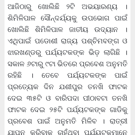
ଆଜିଠାରୁ ଖୋଲିଛି ୨ଟି ଅଭୟାରଣ୍ୟ ।
ଶିମିଳିପାଳ ସୌନ୍ଦର୍ଯ୍ୟକୁ ଉପଭୋଗ ପାଇଁ
ଖୋଲିଛି ଶିମିଳିପାଳ ଜାତୀୟ ଉଦ୍ୟାନ ।
ଏଥିପାଇଁ ପଡୋଶୀ ରାଜ୍ୟ ପଶ୍ଚିମବଙ୍ଗ ଓ
ଝାରଖଣ୍ଡରୁ ପର୍ଯ୍ୟଟକଙ୍କ ଭିଡ଼ ଲାଗିଛି ।
ସକାଳ ୬ଟାରୁ ୯ଟା ଭିତରେ ପ୍ରବେଶ ଅନୁମତି
ରହିଛି । ତେବେ ପର୍ଯ୍ୟଟକଙ୍କ ପାଇଁ
ପ୍ରତ୍ୟେକ ଦିନ ଯଶୀପୁର ତନଖି ଫାଟକ
ଦେଇ ୩୫ଟି ଓ ବାରିପଦା ପୀଠାବଟା ତନଖି
ଫାଟକ ଦେଇ ୨୫ଟି ପର୍ଯ୍ୟଟକଙ୍କ ଗାଡିକୁ
ପ୍ରବେଶ ପାଇଁ ଅନୁମତି ମିଳିବ । ରାତ୍ରୀ
ଯାପନ କରିବାକୁ ଚାହୁଁଥିବା ପର୍ଯ୍ୟଟକମାନେ