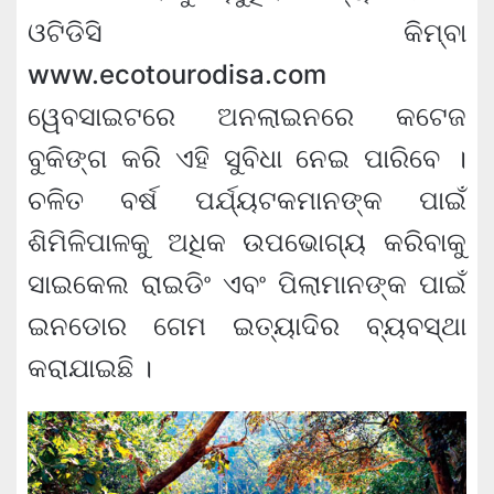
ଓଟିଡିସି କିମ୍ବା
www.ecotourodisa.com
ୱେବସାଇଟରେ ଅନଲାଇନରେ କଟେଜ
ବୁକିଙ୍ଗ କରି ଏହି ସୁବିଧା ନେଇ ପାରିବେ ।
ଚଳିତ ବର୍ଷ ପର୍ଯ୍ୟଟକମାନଙ୍କ ପାଇଁ
ଶିମିଳିପାଳକୁ ଅଧିକ ଉପଭୋଗ୍ୟ କରିବାକୁ
ସାଇକେଲ ରାଇଡିଂ ଏବଂ ପିଲାମାନଙ୍କ ପାଇଁ
ଇନଡୋର ଗେମ ଇତ୍ୟାଦିର ବ୍ୟବସ୍ଥା
କରାଯାଇଛି ।