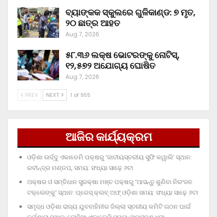
ବ୍ୟାଙ୍କକ ସ୍କୁଲରେ ଗୁଳିକାଣ୍ଡ: ୭ ମୃତ,
୨୦ ଛାତ୍ର ଆହତ
Aug 7, 2026
୫୮.୩୬ ଲକ୍ଷ ଭୋଟରଙ୍କୁ ନୋଟିସ୍‌,
୧୨,୫୭୨ ଅଯୋଗ୍ୟ ଘୋଷିତ
Aug 7, 2026
PREV
NEXT
1 of 955
ଆଜିର କାର୍ଯ୍ୟକ୍ରମ
ଓଡ଼ିଶା ଊର୍ଦ୍ଦୁ ଏକାଡେମି ପକ୍ଷରୁ ‘ଜାତୀୟସ୍ତରୀୟ ସୁଫି କୱାଲି’ ସ୍ଥାନ:
ରବୀନ୍ଦ୍ର ମଣ୍ଡପ, ସମୟ: ସଂଧ୍ୟା ସାଢ଼େ ୬ଟା
ଅକ୍ଷର ଓ ସମ୍ବିଧାନ ସୁରକ୍ଷା ମଞ୍ଚ ପକ୍ଷରୁ ‘ଆସନ୍ତୁ ଶୁଣିବା ନିରଂଜନ
ଟକ୍‌ଲେଙ୍କୁ’ ସ୍ଥାନ: ପ୍ରେସ୍‌ କ୍ଲବ୍‌ ଅଫ୍‌ ଓଡ଼ିଶା ସମୟ: ସଂଧ୍ୟା ସାଢ଼େ ୬ଟା
ସମୃଦ୍ଧ ଓଡ଼ିଶା ରାଜ୍ୟ ଯୁବବାହିନୀର ଜିଲ୍ଲା ସ୍ତରୀୟ କମିଟି ଗଠନ ପାଇଁ