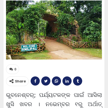
0
Share
ଭୁବନେଶ୍ବର୍; ପର୍ଯ୍ୟଟକଙ୍କ ପାଇଁ ଆସିଲା
ଖୁସି ଖବର । ନଭେମ୍ବର ୧ରୁ ଅର୍ଥାତ୍