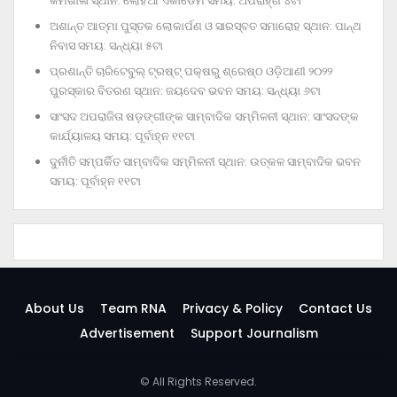
କର୍ମଶାଳା ସ୍ଥାନ: ଲୋହିଆ ଏକାଡେମି ସମୟ: ଅପରାହ୍‌ଣ ୪ଟା
ଅଶାନ୍ତ ଆତ୍ମା ପୁସ୍ତକ ଲୋକାର୍ପଣ ଓ ସାରସ୍ବତ ସମାରୋହ ସ୍ଥାନ: ପାନ୍ଥ
ନିବାସ ସମୟ: ସନ୍ଧ୍ୟା ୫ଟା
ପ୍ରଶାନ୍ତି ଚାରିଟେବୁଲ୍‌ ଟ୍ରଷ୍ଟ୍‌ ପକ୍ଷରୁ ଶ୍ରେଷ୍ଠ ଓଡ଼ିଆଣୀ ୨୦୨୨
ପୁରସ୍କାର ବିତରଣ ସ୍ଥାନ: ଜୟଦେବ ଭବନ ସମୟ: ସନ୍ଧ୍ୟା ୬ଟା
ସାଂସଦ ଅପରାଜିତା ଷଡ଼ଙ୍ଗୀଙ୍କ ସାମ୍ବାଦିକ ସମ୍ମିଳନୀ ସ୍ଥାନ: ସାଂସଦଙ୍କ
କାର୍ଯ୍ୟାଳୟ ସମୟ: ପୂର୍ବାହ୍ନ ୧୧ଟା
ଦୁର୍ନୀତି ସମ୍ପର୍କିତ ସାମ୍ବାଦିକ ସମ୍ମିଳନୀ ସ୍ଥାନ: ଉତ୍କଳ ସାମ୍ବାଦିକ ଭବନ
ସମୟ: ପୂର୍ବାହ୍ନ ୧୧ଟା
About Us
Team RNA
Privacy & Policy
Contact Us
Advertisement
Support Journalism
© All Rights Reserved.