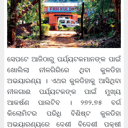
ସେପଟେ ଆଜିଠାରୁ ପର୍ଯ୍ୟଟକମାନଙ୍କ ପାଇଁ
ଖୋଲିଲା ନୀଳଗିରିରେ ଥିବା କୁଳଡିହା
ଅଭୟାରଣ୍ୟ । ଏଥର କୁଳଡିହାକୁ ଆସିଥିବା
ନୀଳଗାଈ ପର୍ଯ୍ୟଟକଙ୍କ ପାଇଁ ମୁଖ୍ୟ
ଆକର୍ଷଣ ପାଲଟିବ । ୨୭୨.୭୫ ବର୍ଗ
କିଲୋମିଟର ପରିଧି ବିଶିଷ୍ଟ କୁଳଡିହା
ଅଭୟାରଣ୍ୟରେ ଦେଶୀ ବିଦେଶୀ ପକ୍ଷୀ