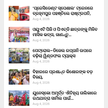
‘ପ୍ରେସିଡେଣ୍ଟ ସ୍ପେଶାଲ’ ଟ୍ରେନରେ
ବ୍ରହ୍ମପୁର ପହଞ୍ଚିଲେ ରାଷ୍ଟ୍ରପତି,
Aug 4, 2026
ଓୟୁଏଟି ପିଜି ଓ ପିଏଚ୍‌ଡି ଛାତ୍ରଙ୍କୁ ମିଳିବ
ମାସିକ ଭତ୍ତା, ଜାଣନ୍ତୁ…
Aug 4, 2026
ପେଟ୍ରୋଲ-ଡିଜେଲ ରପ୍ତାନି ଉପରେ
ବଢ଼ିଲା ୱିଣ୍ଡଫଲ ଟ୍ୟାକ୍ସ
Aug 4, 2026
ବିହାରରେ ପ୍ରଶାନ୍ତ କିଶୋରଙ୍କ ବଡ଼
ବିଜୟ,
Aug 4, 2026
ୟୁନେସ୍କୋ ଅମୂର୍ତ୍ତ ଐତିହ୍ୟ ତାଲିକାରେ
ରଥଯାତ୍ରା ସାମିଲ ପାଇଁ…
Aug 4, 2026