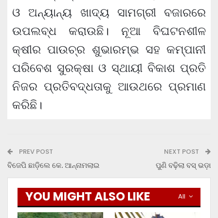
ଓ ଅନ୍ୟାନ୍ୟ ଖାଦ୍ୟ ସାମଗ୍ରୀ ବଜାରରେ
ଉପଲବ୍ଧ କରାଉଛି। ନୂଆ ବିଘଟନଶୀଳ
କ୍ଷୀର ପାଉଚ୍‌ର ଶୁଭାରମ୍ଭ ସହ କମ୍ପାନୀ
ପରିବେଶ ସୁରକ୍ଷା ଓ ସ୍ଥାୟୀ ବିକାଶ ପ୍ରତି
ନିଜର ପ୍ରତିବଦ୍ଧତାକୁ ଆଉଥରେ ପ୍ରମାଣ
କରିଛି।
PREV POST
NEXT POST
ବିଜେପି ଛାଡ଼ିଲେ କେ. ଆନ୍ନାମଲାଇ
ପୁଣି ବଢ଼ିଲା ବସ୍ ଭଡ଼ା
YOU MIGHT ALSO LIKE
All