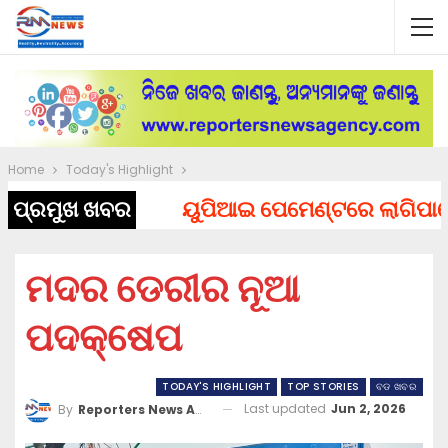
Home
Today's Highlight
ପ୍ରମୁଖ ଖବର
ୟୁପିଆଇ ପେମେଣ୍ଟରେ ଲାଗିପାରେ ଚା
ମଦର ଡେରୀର ନୂଆ
ପଦକ୍ଷେପ
TODAY'S HIGHLIGHT
TOP STORIES
ବଡ ଖବର
Last updated
Jun 2, 2026
By
Reporters News Agency