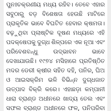
ପୁନଃଚକ୍ରଣୀୟ ମଧ୍ୟ ରହିବ। ତେବେ ଏହାର
ସବୁଠାରୁ ବଡ଼ ବିଶେଷତା ହେଉଛି ମାଟିରେ
ପ୍ରାକୃତିକ ଭାବେ ବିଘଟିତ ହେବାର କ୍ଷମତା।
ବଢ଼ୁଥିବା ପ୍ଲାଷ୍ଟିକ ଦୂଷଣ ମଧ୍ୟରେ ଏହି
ପଦକ୍ଷେପକୁ ଦୁଗ୍ଧ ଶିଳ୍ପରେ ଏକ ନୂଆ ଏବଂ
ପରିବେଶବନ୍ଧୁ ଉଦ୍ଭାବନ ଭାବେ
ଦେଖାଯାଉଛି। ୧୯୭୪ ମସିହାରେ ପ୍ରତିଷ୍ଠିତ
ମଦର ଡେରୀ କ୍ଷୀର ସହିତ ଦହି, ପନିର, ଘିଅ
ଓ ଆଇସକ୍ରିମ ଭଳି ବିଭିନ୍ନ ଦୁଗ୍ଧଜାତ
ଉତ୍ପାଦ ବିକ୍ରି କରେ। ଏହାଛଡ଼ା କମ୍ପାନୀ
ଧାରା ବ୍ରାଣ୍ଡ ଅଧୀନରେ ଖାଦ୍ୟ ତେଲ ଏବଂ
ସଫଲ ବ୍ରାଣ୍ଡ ଅଧୀନରେ ଫଳ, ପନିପରିବା