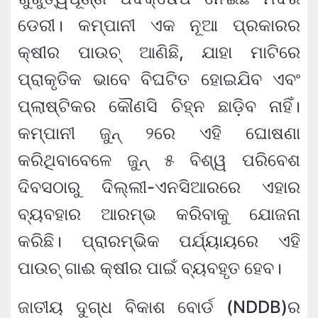
ଡେରୀ। କମ୍ପାନୀ ଏକ ନୂଆ ପ୍ରକାରର
କ୍ଷୀର ପାଉଚ୍ ଆଣିଛି, ଯାହା ମାଟିରେ
ପ୍ରାକୃତିକ ଭାବେ ବିଘଟିତ ହୋଇଯିବ ଏବଂ
ପ୍ଲାଷ୍ଟିକର କୌଣସି ଚିହ୍ନ ଛାଡ଼ିବ ନାହିଁ।
କମ୍ପାନୀ ଜୁନ୍ ୨ରେ ଏହି ଘୋଷଣା
କରିଥିବାବେଳେ ଜୁନ୍ ୫ ବିଶ୍ୱ ପରିବେଶ
ଦିବସଠାରୁ ଦିଲ୍ଲୀ-ଏନସିଆରରେ ଏହାର
ବ୍ୟବହାର ଆରମ୍ଭ କରିବାକୁ ଯୋଜନା
କରିଛି। ପ୍ରାରମ୍ଭିକ ପର୍ଯ୍ୟାୟରେ ଏହି
ପାଉଚ୍ ଗାଈ କ୍ଷୀର ପାଇଁ ବ୍ୟବହୃତ ହେବ।
ଜାତୀୟ ଦୁଗ୍ଧ ବିକାଶ ବୋର୍ଡ (NDDB)ର