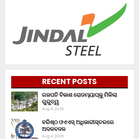
RECENT POSTS
ଗଜପତି ବିକାଶ ରୋଡମ୍ୟାପ୍‌କୁ ମିଳିଲା
ଗୁରୁତ୍ୱ
Aug 4, 2026
ବରିଷ୍ଠ ଓଏଏସ୍‌ ଅଧିକାରୀସ୍ତରରେ
ଅଦଳବଦଳ
Aug 4, 2026