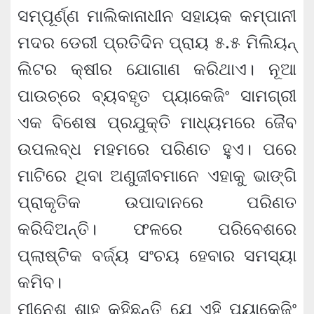
ସମ୍ପୂର୍ଣ୍ଣ ମାଲିକାନାଧୀନ ସହାୟକ କମ୍ପାନୀ
ମଦର ଡେରୀ ପ୍ରତିଦିନ ପ୍ରାୟ ୫.୫ ମିଲିୟନ୍
ଲିଟର କ୍ଷୀର ଯୋଗାଣ କରିଥାଏ। ନୂଆ
ପାଉଚ୍‌ରେ ବ୍ୟବହୃତ ପ୍ୟାକେଜିଂ ସାମଗ୍ରୀ
ଏକ ବିଶେଷ ପ୍ରଯୁକ୍ତି ମାଧ୍ୟମରେ ଜୈବ
ଉପଲବ୍ଧ ମହମରେ ପରିଣତ ହୁଏ। ପରେ
ମାଟିରେ ଥିବା ଅଣୁଜୀବମାନେ ଏହାକୁ ଭାଙ୍ଗି
ପ୍ରାକୃତିକ ଉପାଦାନରେ ପରିଣତ
କରିଦିଅନ୍ତି। ଫଳରେ ପରିବେଶରେ
ପ୍ଲାଷ୍ଟିକ ବର୍ଜ୍ୟ ସଂଚୟ ହେବାର ସମସ୍ୟା
କମିବ।
ମୀନେଶ ଶାହ କହିଛନ୍ତି ଯେ ଏହି ପ୍ୟାକେଜିଂ