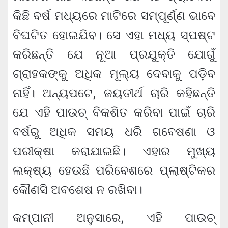
କିଛି ବର୍ଷ ମଧ୍ୟରେ ମାଟିରେ ସମ୍ପୂର୍ଣ୍ଣ ଭାବେ
ବିଘଟିତ ହୋଇଯିବ। ସେ ଏହା ମଧ୍ୟ ସ୍ପଷ୍ଟ
କରିଛନ୍ତି ଯେ ନୂଆ ପ୍ରଯୁକ୍ତି ଯୋଗୁଁ
ଗ୍ରାହକଙ୍କୁ ଅଧିକ ମୂଲ୍ୟ ଦେବାକୁ ପଡ଼ିବ
ନାହିଁ। ଅନ୍ୟପଟେ, ଜୟତୀର୍ଥ ଚାରି କହିଛନ୍ତି
ଯେ ଏହି ପାଉଚ୍ ବିକଶିତ କରିବା ପାଇଁ ଚାରି
ବର୍ଷରୁ ଅଧିକ ସମୟ ଧରି ଗବେଷଣା ଓ
ପରୀକ୍ଷା କରାଯାଇଛି। ଏହାର ମୁଖ୍ୟ
ଲକ୍ଷ୍ୟ ହେଉଛି ପରିବେଶରେ ପ୍ଲାଷ୍ଟିକର
କୌଣସି ଅବଶେଷ ନ ରଖିବା।
କମ୍ପାନୀ ଅନୁସାରେ, ଏହି ପାଉଚ୍