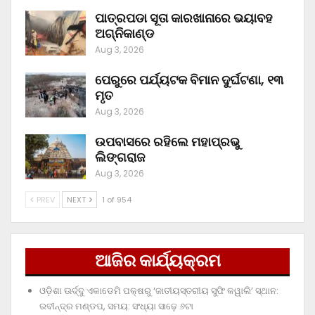
ପାତ୍ରପଡା ସୂତା କାରଖାନାରେ ଭୟାବହ
ଅଗ୍ନିକାଣ୍ଡ
Aug 3, 2026
ପେରୁରେ ପର୍ଯ୍ୟଟକ ବିମାନ ଦୁର୍ଘଟଣା, ୧୩
ମୃତ
Aug 3, 2026
ଉପବାସରେ ରହିଲେ ମହାପ୍ରଭୁ
ଲିଙ୍ଗରାଜ
Aug 3, 2026
PREV
NEXT
1 of 954
ଆଜିର କାର୍ଯ୍ୟକ୍ରମ
ଓଡ଼ିଶା ଊର୍ଦ୍ଦୁ ଏକାଡେମି ପକ୍ଷରୁ ‘ଜାତୀୟସ୍ତରୀୟ ସୁଫି କୱାଲି’ ସ୍ଥାନ:
ରବୀନ୍ଦ୍ର ମଣ୍ଡପ, ସମୟ: ସଂଧ୍ୟା ସାଢ଼େ ୬ଟା