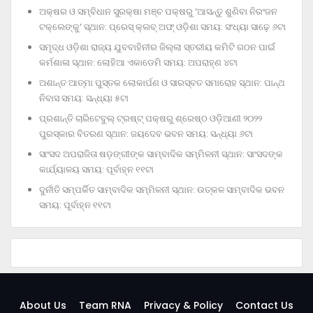
ଅକ୍ଷର ଓ ସମ୍ବିଧାନ ସୁରକ୍ଷା ମଞ୍ଚ ପକ୍ଷରୁ ‘ଆସନ୍ତୁ ଶୁଣିବା ନିରଂଜନ
ଟକ୍‌ଲେଙ୍କୁ’ ସ୍ଥାନ: ପ୍ରେସ୍‌ କ୍ଲବ୍‌ ଅଫ୍‌ ଓଡ଼ିଶା ସମୟ: ସଂଧ୍ୟା ସାଢ଼େ ୬ଟା
ସମୃଦ୍ଧ ଓଡ଼ିଶା ରାଜ୍ୟ ଯୁବବାହିନୀର ଜିଲ୍ଲା ସ୍ତରୀୟ କମିଟି ଗଠନ ପାଇଁ
କର୍ମଶାଳା ସ୍ଥାନ: ଲୋହିଆ ଏକାଡେମି ସମୟ: ଅପରାହ୍‌ଣ ୪ଟା
ଅଶାନ୍ତ ଆତ୍ମା ପୁସ୍ତକ ଲୋକାର୍ପଣ ଓ ସାରସ୍ବତ ସମାରୋହ ସ୍ଥାନ: ପାନ୍ଥ
ନିବାସ ସମୟ: ସନ୍ଧ୍ୟା ୫ଟା
ପ୍ରଶାନ୍ତି ଚାରିଟେବୁଲ୍‌ ଟ୍ରଷ୍ଟ୍‌ ପକ୍ଷରୁ ଶ୍ରେଷ୍ଠ ଓଡ଼ିଆଣୀ ୨୦୨୨
ପୁରସ୍କାର ବିତରଣ ସ୍ଥାନ: ଜୟଦେବ ଭବନ ସମୟ: ସନ୍ଧ୍ୟା ୬ଟା
ସାଂସଦ ଅପରାଜିତା ଷଡ଼ଙ୍ଗୀଙ୍କ ସାମ୍ବାଦିକ ସମ୍ମିଳନୀ ସ୍ଥାନ: ସାଂସଦଙ୍କ
କାର୍ଯ୍ୟାଳୟ ସମୟ: ପୂର୍ବାହ୍ନ ୧୧ଟା
ଦୁର୍ନୀତି ସମ୍ପର୍କିତ ସାମ୍ବାଦିକ ସମ୍ମିଳନୀ ସ୍ଥାନ: ଉତ୍କଳ ସାମ୍ବାଦିକ ଭବନ
ସମୟ: ପୂର୍ବାହ୍ନ ୧୧ଟା
About Us
Team RNA
Privacy & Policy
Contact Us