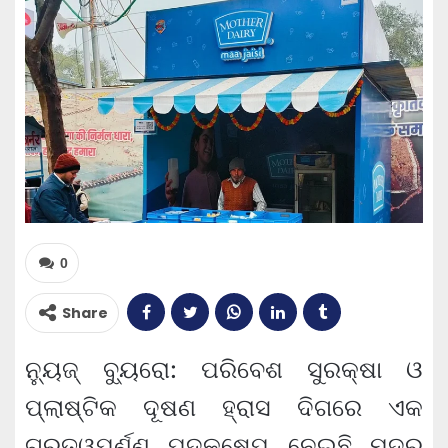
0
Share
ନ୍ୟୁଜ୍ ବ୍ୟୁରୋ: ପରିବେଶ ସୁରକ୍ଷା ଓ
ପ୍ଲାଷ୍ଟିକ ଦୂଷଣ ହ୍ରାସ ଦିଗରେ ଏକ
ଗୁରୁତ୍ୱପୂର୍ଣ୍ଣ ପଦକ୍ଷେପ ନେଇଛି ମଦର