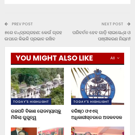
PREV POST
NEXT POST
୫ରେ ଚନ୍ଦ୍ରଗ୍ରହଣ: କେଉଁ ଗ୍ରହ
ପରିବର୍ତନ ହେବ ଗାଡ଼ି ଲାଇସେନ୍ସ ଓ
ଉପରେ କିଭଳି ପ୍ରଭାବ ରଖିବ
ପଞ୍ଜୀକରଣ ନିୟମ!
YOU MIGHT ALSO LIKE
All
TODAY'S HIGHLIGHT
TODAY'S HIGHLIGHT
ଗଜପତି ବିକାଶ ରୋଡମ୍ୟାପ୍‌କୁ
ବରିଷ୍ଠ ଓଏଏସ୍‌
ମିଳିଲା ଗୁରୁତ୍ୱ
ଅଧିକାରୀସ୍ତରରେ ଅଦଳବଦଳ