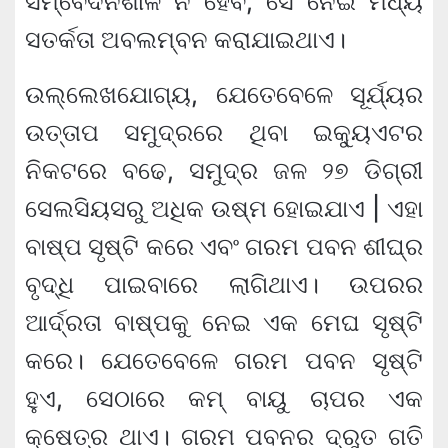
ସମ୍ବେଦନଶୀଳ ନ ହେବ, ସେ ନେଇ ମଧ୍ୟ
ସତର୍କତା ଅବଲମ୍ବନ କରାଯାଇଥାଏ।
ଉଲ୍ଲେଖଯୋଗ୍ୟ, ଯେତେବେଳେ ସୂର୍ଯ୍ୟର
ଉତ୍ତାପ ସମୁଦ୍ରରେ ଥିବା ଇକ୍ୟୁଏଟର
ନିକଟରେ ବଢେ, ସମୁଦ୍ର ଜଳ ୨୭ ଡିଗ୍ରୀ
ସେଲସିୟସରୁ ଅଧିକ ଉଷ୍ମ ହୋଇଯାଏ | ଏହା
ବାଷ୍ପ ସୃଷ୍ଟି କରେ ଏବଂ ଗରମ ପବନ ଶୀଘ୍ର
ବୃଦ୍ଧି ପାଇବାରେ ଲାଗିଥାଏ। ଉପରର
ଆର୍ଦ୍ରତା ବାଷ୍ପକୁ ନେଇ ଏକ ମେଘ ସୃଷ୍ଟି
କରେ। ଯେତେବେଳେ ଗରମ ପବନ ସୃଷ୍ଟି
ହୁଏ, ସେଠାରେ କମ୍ ବାୟୁ ଚାପର ଏକ
କ୍ଷେତ୍ର ଥାଏ। ଗରମ ପବନର ଦ୍ରୁତ ଗତି