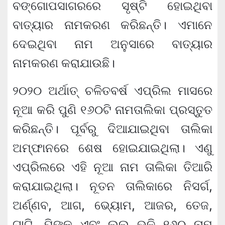
ବଙ୍ଗୋପସାଗରରେ ସୃଷ୍ଟି ହୋଇଥିବା
ବାତ୍ୟାର ନାମକରଣ କରିଛନ୍ତି। ଏମାନେ
ଦେଇଥିବା ନାମ ଅନୁସାରେ ବାତ୍ୟାର
ନାମକରଣ କରାଯାଉଛି।
୨୦୨୦ ଅର୍ଥାତ୍ ଚଳିତବର୍ଷ ଏପ୍ରିଲ ମାସରେ
ନୂଆ କରି ପୁଣି ୧୬୦ଟି ନାମତାଲିକା ପ୍ରସ୍ତୁତ
କରିଛନ୍ତି। ପୂର୍ବରୁ ଦିଆଯାଇଥିବା ତାଲିକା
ଅମ୍ଫାନରେ ଶେଷ ହୋଇଯାଇଥିଲା। ଏଣୁ
ଏପ୍ରିଲରେ ଏହି ନୂଆ ନାମ ତାଲିକା ତିଆରି
କରାଯାଇଥିଲା। ନୂତନ ତାଲିକାରେ ନିସର୍ଗ,
ଅର୍ଣ୍ଣବ, ଆଗ, ଭ୍ୟୋମ, ଆଜର, ତେଜ,
ଗାଟି, ପିଙ୍କୁ ଏବଂ ଲୁଲୁ ଭଳି ୧୬୦ ନାମ