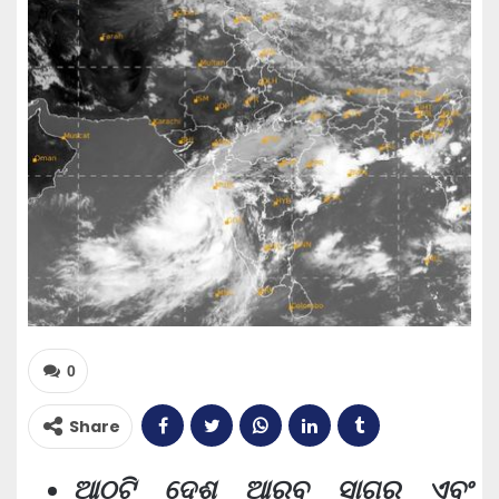
0
Share
ଆଠଟି ଦେଶ ଆରବ ସାଗର ଏବଂ