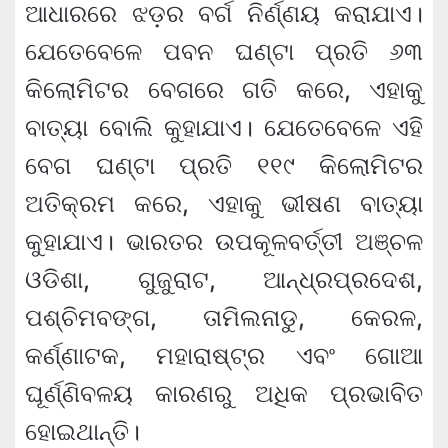
ଆଧାରରେ ଝଡ଼ର ବର୍ଗ ନିର୍ଣ୍ଣୟ କରାଯାଏ।
ଯେତେବେଳେ ପବନ ଘଣ୍ଟା ପ୍ରତି ୬୩
କିଲୋମିଟର ବେଗରେ ଗତି କରେ, ଏହାକୁ
ବାତ୍ୟା ବୋଲି କୁହାଯାଏ। ଯେତେବେଳେ ଏହି
ବେଗ ଘଣ୍ଟା ପ୍ରତି ୧୧୯ କିଲୋମିଟର
ଅତିକ୍ରମ କରେ, ଏହାକୁ ଭୀଷଣ ବାତ୍ୟା
କୁହାଯାଏ। ଭାରତର ଉପକୂଳବର୍ତ୍ତୀ ଅଞ୍ଚଳ
ଓଡିଶା, ଗୁଜୁରାଟ, ଆନ୍ଧ୍ରପ୍ରଦେଶ,
ପଶ୍ଚିମବଙ୍ଗ, ତାମିଲନାଡୁ, କେରଳ,
କର୍ଣ୍ଣାଟକ, ମହାରାଷ୍ଟ୍ର ଏବଂ ଗୋଆ
ଘୂର୍ଣ୍ଣିବଳୟ କାରଣରୁ ଅଧିକ ପ୍ରଭାବିତ
ହୋଇଥାନ୍ତି।