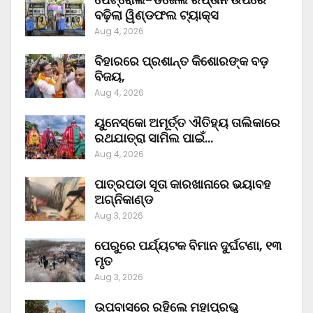
ବଢ଼ିଲା ୱିଣ୍ଡଫଲ ଟ୍ୟାକ୍ସ
Aug 4, 2026
ବିହାରରେ ପ୍ରଶାନ୍ତ କିଶୋରଙ୍କ ବଡ଼
ବିଜୟ,
Aug 4, 2026
ୟୁନେସ୍କୋ ଅମୂର୍ତ୍ତ ଐତିହ୍ୟ ତାଲିକାରେ
ରଥଯାତ୍ରା ସାମିଲ ପାଇଁ…
Aug 4, 2026
ପାତ୍ରପଡା ସୂତା କାରଖାନାରେ ଭୟାବହ
ଅଗ୍ନିକାଣ୍ଡ
Aug 3, 2026
ପେରୁରେ ପର୍ଯ୍ୟଟକ ବିମାନ ଦୁର୍ଘଟଣା, ୧୩
ମୃତ
Aug 3, 2026
ଉପବାସରେ ରହିଲେ ମହାପ୍ରଭୁ