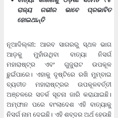
ରାଜ୍ୟ ଗଭୀର ଭାବେ ପ୍ରଭାବିତ
ହୋଇଥାନ୍ତି
ନୂଆଦିଲ୍ଲୀ: ଆରବ ସାଗରରୁ ସ୍ଥଳ ଭାଗ
ଆଡ଼କୁ ମୁହାଁଉଥିବା ବାତ୍ୟା ନିସର୍ଗ
ମହାରାଷ୍ଟ୍ର ଏବଂ ଗୁଜୁରାଟ ଉପକୂଳ
ଛୁଇଁପାରେ। ଏହାକୁ ଦୃଷ୍ଟିରେ ରଖି ମୁମ୍ବାଇ
ବ୍ୟତୀତ ମହାରାଷ୍ଟ୍ରର ଉପକୂଳବର୍ତ୍ତୀ
ଅଞ୍ଚଳରେ ସତର୍କ ସୂଚନା ଜାରି କରାଯାଇଛି।
ଅମ୍ଫାନ ପରେ ବାଂଲାଦେଶ ଏହି ବାତ୍ୟାକୁ
ନିସର୍ଗ ନାମ ଦେଇଛି। ଏହି ଶବ୍ଦର ଅର୍ଥ ହେଉଛି