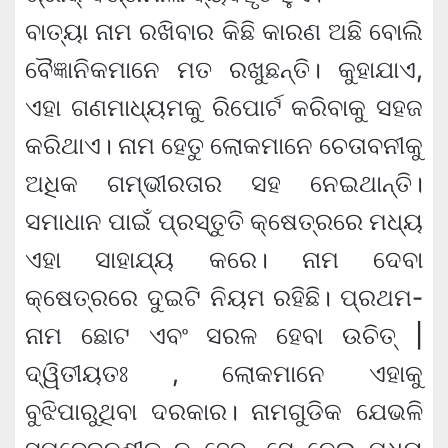
ବାତ୍ୟା ନାମ ରଖିବାର କିଛି କାରଣ ଅଛି ବୋଲି
ବୈଜ୍ଞାନିକମାନେ ମତ ରଖୁଛନ୍ତି। କୁହାଯାଏ,
ଏହା ଗଣମାଧ୍ୟମକୁ ରିପୋର୍ଟ କରିବାକୁ ସହଜ
କରିଥାଏ। ନାମ ହେତୁ ଲୋକମାନେ ଚେତାବନୀକୁ
ଅଧିକ ଗମ୍ଭୀରତାର ସହ ନେଇଥାନ୍ତି।
ସମାଧାନ ପାଇଁ ପ୍ରସ୍ତୁତି କ୍ଷେତ୍ରରେ ମଧ୍ୟ
ଏହା ସାହାଯ୍ୟ କରେ। ନାମ ଦେବା
କ୍ଷେତ୍ରରେ ଦୁଇଟି ନିୟମ ରହିଛି। ପ୍ରଥମ-
ନାମ ଛୋଟ ଏବଂ ସରଳ ହେବା ଉଚିତ୍ |
ଦ୍ୱିତୀୟତଃ , ଲୋକମାନେ ଏହାକୁ
ବୁଝିପାରୁଥିବା ଦରକାର। ନାମଗୁଡିକ ଯେଭଳି