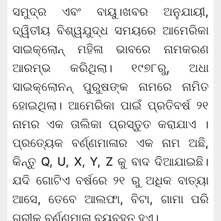
ସମୁଦ୍ର ଏବଂ ବାୟୁ।ଖବର ଅନୁଯାୟୀ,
ଦ୍ୱିତୀୟ ବିଶ୍ୱଯୁଦ୍ଧ ସମୟରେ ଆମେରିକା
ସାଇକ୍ଲୋନ୍ ମହିଳା ଭାବରେ ନାମକରଣ
ଆରମ୍ଭ କରିଥିଲା। ୧୯୭୮ରୁ, ଅଧା
ସାଇକ୍ଲୋନନ୍ ପୁରୁଷଙ୍କ ନାମରେ ନାମିତ
ହୋଇଥିଲା। ଆମେରିକା ପାଇଁ ପ୍ରତିବର୍ଷ ୨୧
ନାମର ଏକ ତାଲିକା ପ୍ରସ୍ତୁତ କରାଯାଏ ।
ପ୍ରତ୍ୟେକ ବର୍ଣ୍ଣମାଳାର ଏକ ନାମ ଅଛି,
କିନ୍ତୁ Q, U, X, Y, Z କୁ ବାଦ ଦିଆଯାଇଛି।
ଯଦି ଗୋଟିଏ ବର୍ଷରେ ୨୧ ରୁ ଅଧିକ ବାତ୍ୟା
ଆସେ, ତେବେ ଆଲଫା, ବିଟା, ଗାମା ପରି
ଗ୍ରୀକ୍ ବର୍ଣ୍ଣମାଳା ବ୍ୟବହୃତ ହୁଏ।