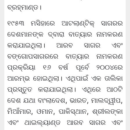
ବ୍ରହ୍ମାଣ୍ଡ।
୧୯୫୩ ମସିହାରେ ଆଟଲାଣ୍ଟିକ୍ ସାଗରର
ଦେଶମାନଙ୍କ ଦ୍ବାରା ବାତ୍ୟାର ନାମକରଣ
କରାଯାଇଥିଲା। ଆରବ ସାଗର ଏବଂ
ବଙ୍ଗୋପସାଗରରେ ବାତ୍ୟାର ନାମକରଣ
ପ୍ରକ୍ରିୟା ୧୬ ବର୍ଷ ପୂର୍ବେ ୨୦୦୪ରେ
ଆରମ୍ଭ ହୋଇଥିଲା। ଏଥିପାଇଁ ଏକ ତାଲିକା
ପ୍ରସ୍ତୁତ କରାଯାଇଥିଲା। ଏଥିରେ ଆଠଟି
ଦେଶ ଯଥା ବାଂଲାଦେଶ, ଭାରତ, ମାଲଦ୍ୱୀପ,
ମିଆଁମାର, ଓମାନ, ପାକିସ୍ଥାନ, ଶ୍ରୀଲଙ୍କା
ଏବଂ ଥାଇଲ୍ୟାଣ୍ଡ ଆରବ ସାଗର ଏବଂ