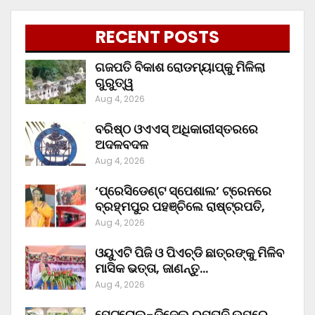
RECENT POSTS
ଗଜପତି ବିକାଶ ରୋଡମ୍ୟାପ୍‌କୁ ମିଳିଲା
ଗୁରୁତ୍ୱ
Aug 4, 2026
ବରିଷ୍ଠ ଓଏଏସ୍‌ ଅଧିକାରୀସ୍ତରରେ
ଅଦଳବଦଳ
Aug 4, 2026
‘ପ୍ରେସିଡେଣ୍ଟ ସ୍ପେଶାଲ’ ଟ୍ରେନରେ
ବ୍ରହ୍ମପୁର ପହଞ୍ଚିଲେ ରାଷ୍ଟ୍ରପତି,
Aug 4, 2026
ଓୟୁଏଟି ପିଜି ଓ ପିଏଚ୍‌ଡି ଛାତ୍ରଙ୍କୁ ମିଳିବ
ମାସିକ ଭତ୍ତା, ଜାଣନ୍ତୁ…
Aug 4, 2026
ପେଟ୍ରୋଲ-ଡିଜେଲ ରପ୍ତାନି ଉପରେ