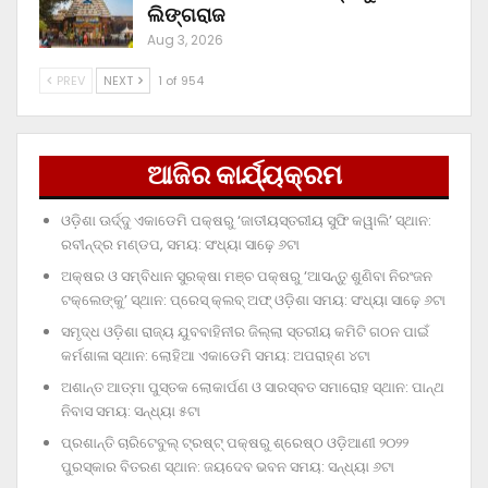
ଲିଙ୍ଗରାଜ
Aug 3, 2026
PREV
NEXT
1 of 954
ଆଜିର କାର୍ଯ୍ୟକ୍ରମ
ଓଡ଼ିଶା ଊର୍ଦ୍ଦୁ ଏକାଡେମି ପକ୍ଷରୁ ‘ଜାତୀୟସ୍ତରୀୟ ସୁଫି କୱାଲି’ ସ୍ଥାନ:
ରବୀନ୍ଦ୍ର ମଣ୍ଡପ, ସମୟ: ସଂଧ୍ୟା ସାଢ଼େ ୬ଟା
ଅକ୍ଷର ଓ ସମ୍ବିଧାନ ସୁରକ୍ଷା ମଞ୍ଚ ପକ୍ଷରୁ ‘ଆସନ୍ତୁ ଶୁଣିବା ନିରଂଜନ
ଟକ୍‌ଲେଙ୍କୁ’ ସ୍ଥାନ: ପ୍ରେସ୍‌ କ୍ଲବ୍‌ ଅଫ୍‌ ଓଡ଼ିଶା ସମୟ: ସଂଧ୍ୟା ସାଢ଼େ ୬ଟା
ସମୃଦ୍ଧ ଓଡ଼ିଶା ରାଜ୍ୟ ଯୁବବାହିନୀର ଜିଲ୍ଲା ସ୍ତରୀୟ କମିଟି ଗଠନ ପାଇଁ
କର୍ମଶାଳା ସ୍ଥାନ: ଲୋହିଆ ଏକାଡେମି ସମୟ: ଅପରାହ୍‌ଣ ୪ଟା
ଅଶାନ୍ତ ଆତ୍ମା ପୁସ୍ତକ ଲୋକାର୍ପଣ ଓ ସାରସ୍ବତ ସମାରୋହ ସ୍ଥାନ: ପାନ୍ଥ
ନିବାସ ସମୟ: ସନ୍ଧ୍ୟା ୫ଟା
ପ୍ରଶାନ୍ତି ଚାରିଟେବୁଲ୍‌ ଟ୍ରଷ୍ଟ୍‌ ପକ୍ଷରୁ ଶ୍ରେଷ୍ଠ ଓଡ଼ିଆଣୀ ୨୦୨୨
ପୁରସ୍କାର ବିତରଣ ସ୍ଥାନ: ଜୟଦେବ ଭବନ ସମୟ: ସନ୍ଧ୍ୟା ୬ଟା