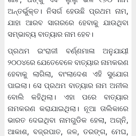
ଅନ୍ତର୍ଭୁକ୍ତ। ନିସର୍ଗ ହେଉଛି ପ୍ରଥମ ନାମ,
ଯାହା ଆରବ ସାଗରରେ ହେବାକୁ ଯାଉଥିବା
ସମ୍ଭାବ୍ୟ ବାତ୍ୟାର ନାମ ହେବ।
ପ୍ରଥମ ଇଂରାଜୀ ବର୍ଣ୍ଣମାଳା ଅନୁଯାୟୀ
୨୦୦୪ରେ ଯେତେବେଳେ ବାତ୍ୟାର ନାମକରଣ
ହେବାକୁ ଲାଗିଲା, ବାଂଲାଦେଶ ଏହି ସୁଯୋଗ
ପାଇଲା। ସେ ପ୍ରଥମ ବାତ୍ୟାର ନାମ ଅନୀଲ
ବୋଲି କହିଥିଲା। ଏହା ପରେ ବାତ୍ୟାର
ନାମକରଣ କରାଯାଇଥିଲା। ନୂଆ ତାଲିକାରେ
ଭାରତ ଦେଇଥିବା ନାମଗୁଡିକ ହେଲା, ଅଗ୍ନି,
ଆକାଶ, ବଜ୍ରପାତ, ଜଳ, ତରଙ୍ଗ, ମେଘ,