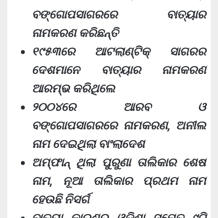
ବଙ୍ଗୋପସାଗରରେ ବାତ୍ୟାର
ନାମକରଣ କରିଛନ୍ତି
୧୯୫୩ରେ ଆଟଲାଣ୍ଟିକ୍ ସାଗରର
ଦେଶମାନେ ବାତ୍ୟାର ନାମକରଣ
ଆରମ୍ଭ କରିଥିଲେ
୨୦୦୪ରେ ଆରବ ଓ
ବଙ୍ଗୋପସାଗରରେ ନାମକରଣ, ଅନୀଲ
ନାମ ଦେଇଥିଲା ବାଂଲାଦେଶ
ଅମ୍ଫାନ୍ ଥିଲା ପୁରୁଣା ତାଲିକାର ଶେଷ
ନାମ, ନୂଆ ତାଲିକାର ପ୍ରଥମ ନାମ
ହେଉଛି ନିସର୍ଗ
ବାତ୍ୟା କାରଣରୁ ଓଡ଼ିଶା ସମେତ ୯ଟି