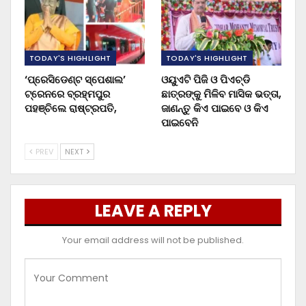
TODAY'S HIGHLIGHT
TODAY'S HIGHLIGHT
‘ପ୍ରେସିଡେଣ୍ଟ ସ୍ପେଶାଲ’
ଓୟୁଏଟି ପିଜି ଓ ପିଏଚ୍‌ଡି
ଟ୍ରେନରେ ବ୍ରହ୍ମପୁର
ଛାତ୍ରଙ୍କୁ ମିଳିବ ମାସିକ ଭତ୍ତା,
ପହଞ୍ଚିଲେ ରାଷ୍ଟ୍ରପତି,
ଜାଣନ୍ତୁ କିଏ ପାଇବେ ଓ କିଏ
ପାଇବେନି
PREV
NEXT
LEAVE A REPLY
Your email address will not be published.