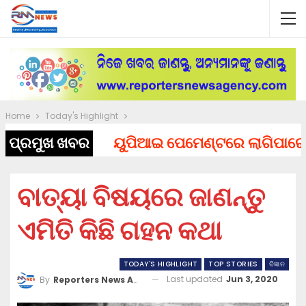
Home
Today's Highlight
ପ୍ରମୁଖ ଖବର
ୟୁପିଆଇ ପେମେଣ୍ଟରେ ଲାଗିପାରେ ଚାର୍ଜ
ବାତ୍ୟା ବିଷୟରେ ଜାଣନ୍ତୁ
ଏମିତି କିଛି ଗହନ କଥା
TODAY'S HIGHLIGHT
TOP STORIES
ବିଜ୍ଞାନ
Last updated
Jun 3, 2020
By
Reporters News Agency