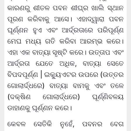
କାରଣରୁ ଶୀତଳ ପବନ ଶୀଘ୍ର ଖାଲି ସ୍ଥାନ
ପୂରଣ କରିବାକୁ ଆସେ। ଏହାଦ୍ୱାରା ପବନ
ଘୂର୍ଣ୍ଣନ ହୁଏ ଏବଂ ଆର୍ଦ୍ରତାରେ ପରିପୂର୍ଣ୍ଣ
ମେଘ ମଧ୍ୟ ଗତି କରିବା ଆରମ୍ଭ କରେ।
ଏହା ଏକ ବାତ୍ୟା ସୃଷ୍ଟି କରେ। ଉତ୍ତାପ ଏବଂ
ଆର୍ଦ୍ରତା ଯେତେ ଅଧିକ, ବାତ୍ୟା ସେତେ
ବିପଦପୂର୍ଣ୍ଣ | ଇକ୍ୟୁଏଟର ଉପରେ (ଉତ୍ତର
ଗୋଲାର୍ଦ୍ଧରେ) ବାତ୍ୟା ବାମକୁ ଏବଂ ତଳେ
(ଦକ୍ଷିଣ ଗୋଲାର୍ଦ୍ଧରେ) ଘୂର୍ଣ୍ଣିବଳୟ
ଡାହାଣକୁ ଘୂର୍ଣ୍ଣନ କରେ।
କେବଳ ସେତିକି ନୁହେଁ, ପବନର ବେଗ