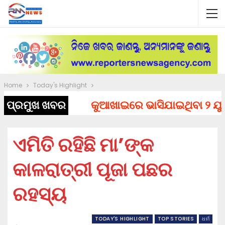
Home
Today's Highlight
ପ୍ରମୁଖ ଖବର
କୁଆଖାଇରେ ଭାସିଯାଇଥିବା ୨ ଯୁବକଙ
ଏମିତି ରହିଛି ମା’ଙ୍କ
କାଳରାତ୍ରୀ ପୂଜା ପଛର
ରହସ୍ୟ
TODAY'S HIGHLIGHT
TOP STORIES
ଧର୍ମ