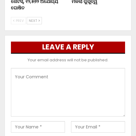
ନୋଟିସ୍‌, ୧୨,୫୭୨ ଅଯୋଗ୍ୟ
ମିଳିଲା ଗୁରୁତ୍ୱ
ଘୋଷିତ
PREV
NEXT
LEAVE A REPLY
Your email address will not be published.