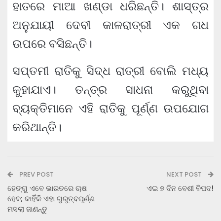
ହାତରେ ମାଆ ଖଣ୍ଡା ଧରିଛନ୍ତି। ଶାସ୍ତ୍ର
ଅନୁଯାୟୀ ଦେବୀ କାଳରାତ୍ରୀ ଏକ ଗଧ
ଉପରେ ବସିଛନ୍ତି।
ସପ୍ତମୀ ରାତିକୁ ସିଦ୍ଧ ରାତ୍ରୀ ବୋଲି ମଧ୍ୟ
କୁହାଯାଏ। ତନ୍ତ୍ର ସାଧନା କରୁଥିବା
ବ୍ୟକ୍ତିମାନେ ଏହି ରାତିକୁ ପୂର୍ଣ୍ଣ ଉପଯୋଗ
କରିଥାନ୍ତି।
PREV POST
NEXT POST
ହେଙ୍ଗୁ ଏବେ ଭାରତରେ ଚାଷ
ଏଇ ୭ ଦିନ ବେଶୀ ବିପଦ!
ହେବ; କାହିଁକି ଏହା ଗୁରୁତ୍ବପୂର୍ଣ୍ଣ
ମସଲା ଜାଣନ୍ତୁ