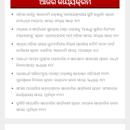
ଆଜିର କାର୍ଯ୍ୟକ୍ରମ
ଓଡ଼ିଶା ଊର୍ଦ୍ଦୁ ଏକାଡେମି ପକ୍ଷରୁ ‘ଜାତୀୟସ୍ତରୀୟ ସୁଫି କୱାଲି’ ସ୍ଥାନ:
ରବୀନ୍ଦ୍ର ମଣ୍ଡପ, ସମୟ: ସଂଧ୍ୟା ସାଢ଼େ ୬ଟା
ଅକ୍ଷର ଓ ସମ୍ବିଧାନ ସୁରକ୍ଷା ମଞ୍ଚ ପକ୍ଷରୁ ‘ଆସନ୍ତୁ ଶୁଣିବା ନିରଂଜନ
ଟକ୍‌ଲେଙ୍କୁ’ ସ୍ଥାନ: ପ୍ରେସ୍‌ କ୍ଲବ୍‌ ଅଫ୍‌ ଓଡ଼ିଶା ସମୟ: ସଂଧ୍ୟା ସାଢ଼େ ୬ଟା
ସମୃଦ୍ଧ ଓଡ଼ିଶା ରାଜ୍ୟ ଯୁବବାହିନୀର ଜିଲ୍ଲା ସ୍ତରୀୟ କମିଟି ଗଠନ ପାଇଁ
କର୍ମଶାଳା ସ୍ଥାନ: ଲୋହିଆ ଏକାଡେମି ସମୟ: ଅପରାହ୍‌ଣ ୪ଟା
ଅଶାନ୍ତ ଆତ୍ମା ପୁସ୍ତକ ଲୋକାର୍ପଣ ଓ ସାରସ୍ବତ ସମାରୋହ ସ୍ଥାନ: ପାନ୍ଥ
ନିବାସ ସମୟ: ସନ୍ଧ୍ୟା ୫ଟା
ପ୍ରଶାନ୍ତି ଚାରିଟେବୁଲ୍‌ ଟ୍ରଷ୍ଟ୍‌ ପକ୍ଷରୁ ଶ୍ରେଷ୍ଠ ଓଡ଼ିଆଣୀ ୨୦୨୨
ପୁରସ୍କାର ବିତରଣ ସ୍ଥାନ: ଜୟଦେବ ଭବନ ସମୟ: ସନ୍ଧ୍ୟା ୬ଟା
ସାଂସଦ ଅପରାଜିତା ଷଡ଼ଙ୍ଗୀଙ୍କ ସାମ୍ବାଦିକ ସମ୍ମିଳନୀ ସ୍ଥାନ: ସାଂସଦଙ୍କ
କାର୍ଯ୍ୟାଳୟ ସମୟ: ପୂର୍ବାହ୍ନ ୧୧ଟା
ଦୁର୍ନୀତି ସମ୍ପର୍କିତ ସାମ୍ବାଦିକ ସମ୍ମିଳନୀ ସ୍ଥାନ: ଉତ୍କଳ ସାମ୍ବାଦିକ ଭବନ
ସମୟ: ପୂର୍ବାହ୍ନ ୧୧ଟା