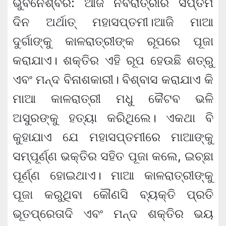
ଭୁବନେଶ୍ବର: ଆଜି ନବରାତ୍ରୀର ସପ୍ତମ
ଦିନ ଅର୍ଥାତ୍ ମହାସପ୍ତମୀ।ଆଜି ମାଆ
ଦୁର୍ଗାଙ୍କୁ କାଳରାତ୍ରୀଙ୍କ ରୂପରେ ପୂଜା
କରାଯାଏ। ଶକ୍ତିର ଏହି ରୂପ ହେଉଛି ଶତ୍ରୁ
ଏବଂ ମନ୍ଦ ବିନାଶକାରୀ। ବିଶ୍ବାସ କରାଯାଏ କି
ମାଆ କାଳରାତ୍ରୀ ମଧୁ କୈଟବ ଭଳି
ଅସୁରଙ୍କୁ ହତ୍ୟା କରିଥିଲେ। ଏକଥା ବି
କୁହାଯାଏ ଯେ ମହାସପ୍ତମୀରେ ମାଆଙ୍କୁ
ସମ୍ପୂର୍ଣ୍ଣ ଭକ୍ତିର ସହିତ ପୂଜା କଲେ, ଇଚ୍ଛା
ପୂର୍ଣ୍ଣ ହୋଇଥାଏ। ମାଆ କାଳରାତ୍ରୀଙ୍କୁ
ପୂଜା କରୁଥିବା କୌଣସି ବ୍ୟକ୍ତି ପ୍ରତି
ଭୂତପ୍ରେତାଦି ଏବଂ ମନ୍ଦ ଶକ୍ତିର ଭୟ