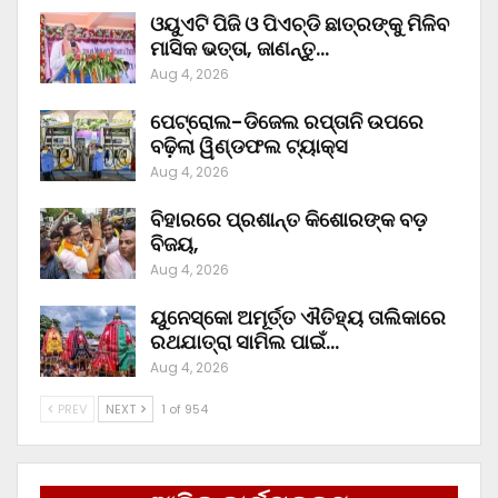
ଓୟୁଏଟି ପିଜି ଓ ପିଏଚ୍‌ଡି ଛାତ୍ରଙ୍କୁ ମିଳିବ
ମାସିକ ଭତ୍ତା, ଜାଣନ୍ତୁ…
Aug 4, 2026
ପେଟ୍ରୋଲ-ଡିଜେଲ ରପ୍ତାନି ଉପରେ
ବଢ଼ିଲା ୱିଣ୍ଡଫଲ ଟ୍ୟାକ୍ସ
Aug 4, 2026
ବିହାରରେ ପ୍ରଶାନ୍ତ କିଶୋରଙ୍କ ବଡ଼
ବିଜୟ,
Aug 4, 2026
ୟୁନେସ୍କୋ ଅମୂର୍ତ୍ତ ଐତିହ୍ୟ ତାଲିକାରେ
ରଥଯାତ୍ରା ସାମିଲ ପାଇଁ…
Aug 4, 2026
PREV
NEXT
1 of 954