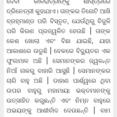
ଦେବୀ କାଳରାତ୍ରୀଙ୍କୁ ଶାସ୍ତ୍ରରେ
ତ୍ରିନେତ୍ରୀ କୁହାଯାଏ। ତାଙ୍କର ତିନୋଟି ଆଖି
ବ୍ରହ୍ମାଣ୍ଡ ପରି ବିସ୍ତୃତ, ଯେଉଁଥିରୁ ବିଜୁଳି
ପରି କିରଣ ପ୍ରଜ୍ୱଳିତ ହେଉଛି | ତାଙ୍କ
କେଶ ଖୋଲା ଏବଂ ବିଛା ଯାଇଛି, ଯାହା
ଆକାଶରେ ଉଡୁଛି | ବେକରେ ବିଦ୍ୟୁତର ଏକ
ଫୁଲମାଳ ଅଛି | ସେମାନଙ୍କର ଜ୍ୱଳନ୍ତ
ନିଆଁ ନାକରୁ ବାହାରି ଆସୁଛି | ସେମାନଙ୍କର
ଚାରି ବାହୁ ଅଛି | ଡାହାଣ ପାର୍ଶ୍ୱରେ ଥିବା
ଉପର ବାହୁରୁ ମହାମାୟା ଭକ୍ତମାନଙ୍କୁ
ଉତ୍ସାହିତ କରୁଛନ୍ତି ଏବଂ ନିମ୍ନ ବାହୁରେ
ଅଭୟଙ୍କୁ ଆଶୀର୍ବାଦ ଦେଉଛନ୍ତି | ବାମ