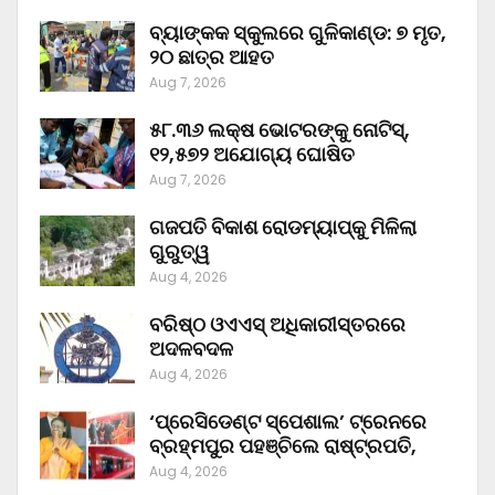
ବ୍ୟାଙ୍କକ ସ୍କୁଲରେ ଗୁଳିକାଣ୍ଡ: ୭ ମୃତ,
୨୦ ଛାତ୍ର ଆହତ
Aug 7, 2026
୫୮.୩୬ ଲକ୍ଷ ଭୋଟରଙ୍କୁ ନୋଟିସ୍‌,
୧୨,୫୭୨ ଅଯୋଗ୍ୟ ଘୋଷିତ
Aug 7, 2026
ଗଜପତି ବିକାଶ ରୋଡମ୍ୟାପ୍‌କୁ ମିଳିଲା
ଗୁରୁତ୍ୱ
Aug 4, 2026
ବରିଷ୍ଠ ଓଏଏସ୍‌ ଅଧିକାରୀସ୍ତରରେ
ଅଦଳବଦଳ
Aug 4, 2026
‘ପ୍ରେସିଡେଣ୍ଟ ସ୍ପେଶାଲ’ ଟ୍ରେନରେ
ବ୍ରହ୍ମପୁର ପହଞ୍ଚିଲେ ରାଷ୍ଟ୍ରପତି,
Aug 4, 2026