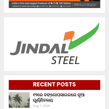
RECENT POSTS
୧୨ରେ ବଙ୍ଗୋପସାଗରରେ ନୂଆ
ଘୂର୍ଣ୍ଣିବଳୟ
Aug 7, 2026