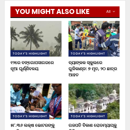
YOU MIGHT ALSO LIKE
All
TODAY'S HIGHLIGHT
TODAY'S HIGHLIGHT
୧୨ରେ ବଙ୍ଗୋପସାଗରରେ
ବ୍ୟାଙ୍କକ ସ୍କୁଲରେ
ନୂଆ ଘୂର୍ଣ୍ଣିବଳୟ
ଗୁଳିକାଣ୍ଡ: ୭ ମୃତ, ୨୦ ଛାତ୍ର
ଆହତ
TODAY'S HIGHLIGHT
TODAY'S HIGHLIGHT
୫୮.୩୬ ଲକ୍ଷ ଭୋଟରଙ୍କୁ
ଗଜପତି ବିକାଶ ରୋଡମ୍ୟାପ୍‌କୁ