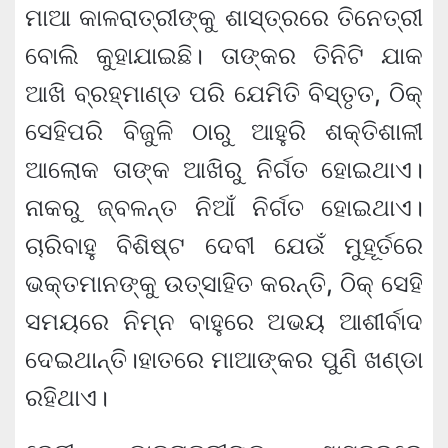
ମାଆ କାଳରାତ୍ରୀଙ୍କୁ ଶାସ୍ତ୍ରରେ ତିନେତ୍ରୀ
ବୋଲି କୁହାଯାଇଛି। ତାଙ୍କର ତିନିଟି ଯାକ
ଆଖି ବ୍ରହ୍ମାଣ୍ଡ ପରି ଯେମିତି ବିସ୍ତୃତ, ଠିକ୍
ସେହିପରି ବିଜୁଳି ଠାରୁ ଆହୁରି ଶକ୍ତିଶାଳୀ
ଆଲୋକ ତାଙ୍କ ଆଖିରୁ ନିର୍ଗତ ହୋଇଥାଏ।
ନାକରୁ ଜ୍ବଳନ୍ତ ନିଆଁ ନିର୍ଗତ ହୋଇଥାଏ।
ଚାରିବାହୁ ବିଶିଷ୍ଟ ଦେବୀ ଯେଉଁ ମୁହୂର୍ତରେ
ଭକ୍ତମାନଙ୍କୁ ଉତ୍ସାହିତ କରନ୍ତି, ଠିକ୍ ସେହି
ସମୟରେ ନିମ୍ନ ବାହୁରେ ଅଭୟ ଆଶୀର୍ବାଦ
ଦେଇଥାନ୍ତି।ହାତରେ ମାଆଙ୍କର ପୁଣି ଖଣ୍ଡା
ରହିଥାଏ।