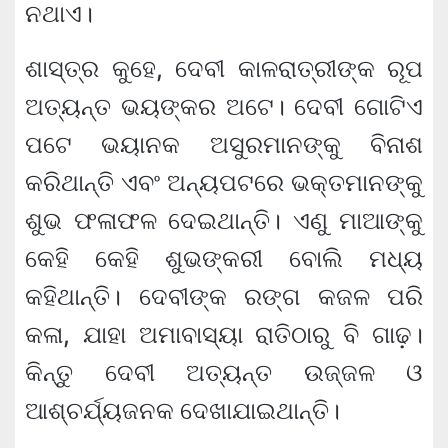
ନଥାଏ।
ଶାସ୍ତ୍ର କୁହେ, ଦେବୀ କାଳରାତ୍ରୀଙ୍କ ରୂପ
ଅତ୍ୟନ୍ତ ଭୟଙ୍କର ଅଟେ। ଦେବୀ ଗୋଟିଏ
ପଟେ ଭୟାନକ ଅସୁରମାନଙ୍କୁ ବିନାଶ
କରିଥାନ୍ତି ଏବଂ ଅନ୍ୟପଟରେ ଭକ୍ତମାନଙ୍କୁ
ଶୁଭ ଫଳାଫଳ ଦେଇଥାନ୍ତି। ଏଣୁ ମାଆଙ୍କୁ
କେହି କେହି ଶୁଭଙ୍କରୀ ବୋଲି ମଧ୍ୟ
କହିଥାନ୍ତି। ଦେବୀଙ୍କ ରଙ୍ଗ କଜଳ ପରି
କଳା, ଯାହା ଅମାବାସ୍ୟା ରାତିଠାରୁ ବି ଗାଢ଼।
କିନ୍ତୁ ଦେବୀ ଅତ୍ୟନ୍ତ ଉଜ୍ଜଳ ଓ
ଆଶ୍ଚର୍ଯ୍ୟଜନକ ଦେଖାଯାଇଥାନ୍ତି।