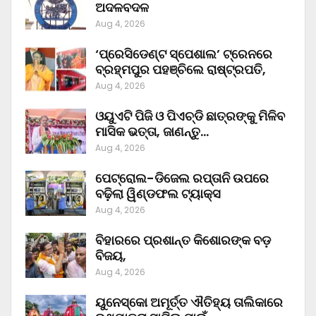
ଅଦଳବଦଳ
Aug 4, 2026
‘ପ୍ରେସିଡେଣ୍ଟ ସ୍ପେଶାଲ’ ଟ୍ରେନରେ
ବ୍ରହ୍ମପୁର ପହଞ୍ଚିଲେ ରାଷ୍ଟ୍ରପତି,
Aug 4, 2026
ଓୟୁଏଟି ପିଜି ଓ ପିଏଚ୍‌ଡି ଛାତ୍ରଙ୍କୁ ମିଳିବ
ମାସିକ ଭତ୍ତା, ଜାଣନ୍ତୁ…
Aug 4, 2026
ପେଟ୍ରୋଲ-ଡିଜେଲ ରପ୍ତାନି ଉପରେ
ବଢ଼ିଲା ୱିଣ୍ଡଫଲ ଟ୍ୟାକ୍ସ
Aug 4, 2026
ବିହାରରେ ପ୍ରଶାନ୍ତ କିଶୋରଙ୍କ ବଡ଼
ବିଜୟ,
Aug 4, 2026
ୟୁନେସ୍କୋ ଅମୂର୍ତ୍ତ ଐତିହ୍ୟ ତାଲିକାରେ