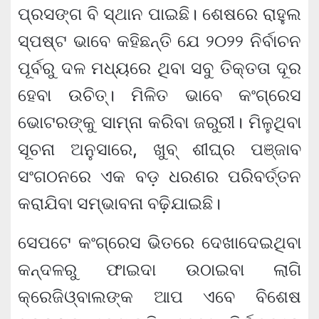
ପ୍ରସଙ୍ଗ ବି ସ୍ଥାନ ପାଇଛି। ଶେଷରେ ରାହୁଲ
ସ୍ପଷ୍ଟ ଭାବେ କହିଛନ୍ତି ଯେ ୨୦୨୨ ନିର୍ବାଚନ
ପୂର୍ବରୁ ଦଳ ମଧ୍ୟରେ ଥିବା ସବୁ ତିକ୍ତତା ଦୂର
ହେବା ଉଚିତ୍। ମିଳିତ ଭାବେ କଂଗ୍ରେସ
ଭୋଟରଙ୍କୁ ସାମ୍ନା କରିବା ଜରୁରୀ। ମିଳୁଥିବା
ସୂଚନା ଅନୁସାରେ, ଖୁବ୍ ଶୀଘ୍ର ପଞ୍ଜାବ
ସଂଗଠନରେ ଏକ ବଡ଼ ଧରଣର ପରିବର୍ତ୍ତନ
କରାଯିବା ସମ୍ଭାବନା ବଢ଼ିଯାଇଛି।
ସେପଟେ କଂଗ୍ରେସ ଭିତରେ ଦେଖାଦେଇଥିବା
କନ୍ଦଳରୁ ଫାଇଦା ଉଠାଇବା ଲାଗି
କ୍ରେଜିଓ୍ବାଲଙ୍କ ଆପ ଏବେ ବିଶେଷ