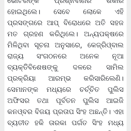
ଭୋଟରଙ୍କ ପ୍ରଶ୍ନବାଣର ଶିକାର
ହୋଇଥିଲେ। ସେବେ ଲୋକେ ଏହି
ପ୍ରସଙ୍ଗରେ ଆପ୍‌ ବିରୋଧରେ ଅତି ସହଜ
ମତ ଗ୍ରହଣ କରିଥିଲେ। ଅନ୍ୟପକ୍ଷରେ
ମିଳିଥିବା ସୂଚନା ଅନୁସାରେ, କେଜ୍ରିଓ୍ବାଲ
ରାଜ୍ୟ ସଂଗଠନରେ ଅନେକ ନୂଆ
ବ୍ୟକ୍ତିିବିଶେଷଙ୍କୁ ଦଳରେ ସାମିଲ
ପ୍ରକ୍ରିୟା ଆରମ୍ଭ କରିସାରିଲେଣି।
ସେମାନଙ୍କ ମଧ୍ୟରେ ଚର୍ଚ୍ଚିତ ପୁଲିସ
ଅଫିସର ତଥା ପୂର୍ବତନ ପୁଲିସ ଆଇଜି
କନଓ୍ବର ବିଜୟ ପ୍ରତାପ ସିଂହ ଅଛନ୍ତି। ଏହା
ବ୍ୟତୀତ ହକି ତାରକା ପର୍ଗତ ସିଂହ ମଧ୍ୟ