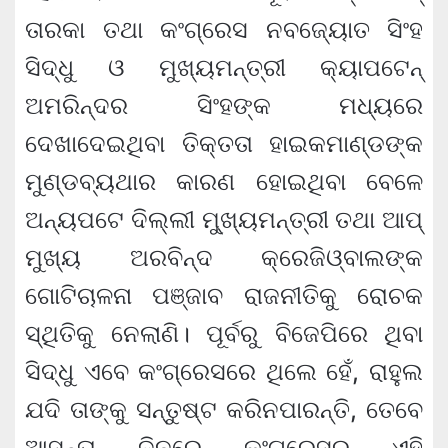
ତାରକା ତଥା କଂଗ୍ରେସ ନବଜ୍ୟୋତ ସିଂହ
ସିଦ୍ଧୁ ଓ ମୁଖ୍ୟମନ୍ତ୍ରୀ କ୍ୟାପଟେନ୍
ଅମରିନ୍ଦର ସିଂହଙ୍କ ମଧ୍ୟରେ
ଦେଖାଦେଇଥିବା ତିକ୍ତତା ହାଇକମାଣ୍ଡଙ୍କ
ମୁଣ୍ଡବ୍ୟଥାର କାରଣ ହୋଇଥିବା ବେଳେ
ଅନ୍ୟପଟେ ଦିଲ୍ଲୀ ମୁ୍ଖ୍ୟମନ୍ତ୍ରୀ ତଥା ଆପ୍
ମୁଖ୍ୟ ଅରବିନ୍ଦ କ୍ରେଜିଓ୍ବାଲଙ୍କ
ଗୋଟିଚାଳନା ପଞ୍ଜାବ ରାଜନୀତିକୁ ରୋଚକ
ସ୍ଥିତିକୁ ନେଲାଣି। ପୂର୍ବରୁ ବିଜେପିରେ ଥିବା
ସିଦ୍ଧୁ ଏବେ କଂଗ୍ରେସରେ ଥିଲେ ହେଁ, ରାହୁଲ
ଯଦି ତାଙ୍କୁ ସନ୍ତୁଷ୍ଟ କରିନପାରନ୍ତି, ତେବେ
ଆସନ୍ତା ଦିନରେ କଂଗ୍ରେସର ଏହି