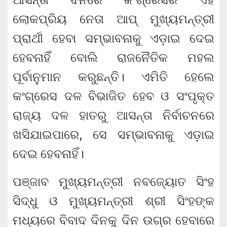
ଲୋକପ୍ରିୟ ନେତା ଆପ୍‌ ମୁଖ୍ୟମନ୍ତ୍ରୀ
ପ୍ରାର୍ଥୀ ହେବା ସମ୍ଭାବନାକୁ ଏଡ଼ାଇ ଦେଇ
ହେବନାହିଁ ବୋଲି ରାଜନୈତିକ ମହଲ
ପୂର୍ବାନୁମାନ କରୁଛନ୍ତି। ଏମିତି ହେଲେ
କଂଗ୍ରେସ ଦଳ ବିଭାଜିତ ହେବ ଓ ସଂପୃକ୍ତ
ରାଜ୍ୟ ଦଳ ହାତରୁ ଆସନ୍ତା ନିର୍ବାଚନରେ
ଖସିଯାଇପାରେ, ସେ ସମ୍ଭାବନାକୁ ଏଡ଼ାଇ
ଦେଇ ହେବନାହିଁ।
ପଞ୍ଜାବ ମୁଖ୍ୟମନ୍ତ୍ରୀ ନବଜ୍ୟୋତ ସିଂହ
ସିଦ୍ଧୁ ଓ ମୁଖ୍ୟମନ୍ତ୍ରୀ ଶ୍ରୀ ସିଂହଙ୍କ
ମଧ୍ୟରେ ବିବାଦ ଦିନକୁ ଦିନ ଉଗ୍ର ହେବାରେ