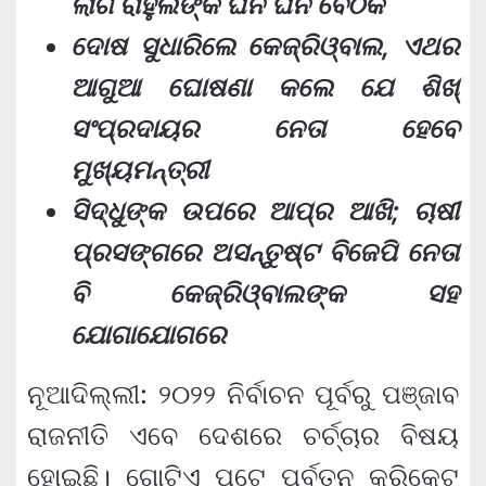
ଲାଗି ରାହୁଲଙ୍କ ଘନ ଘନ ବୈଠକ
ଦୋଷ ସୁଧାରିଲେ କେଜ୍ରିଓ୍ବାଲ, ଏଥର
ଆଗୁଆ ଘୋଷଣା କଲେ ଯେ ଶିଖ୍
ସଂପ୍ରଦାୟର ନେତା ହେବେ
ମୁଖ୍ୟମନ୍ତ୍ରୀ
ସିଦ୍ଧୁଙ୍କ ଉପରେ ଆପ୍‌ର ଆଖି; ଚାଷୀ
ପ୍ରସଙ୍ଗରେ ଅସନ୍ତୁଷ୍ଟ ବିଜେପି ନେତା
ବି କେଜ୍ରିଓ୍ବାଲଙ୍କ ସହ
ଯୋଗାଯୋଗରେ
ନୂଆଦିଲ୍ଲୀ: ୨୦୨୨ ନିର୍ବାଚନ ପୂର୍ବରୁ ପଞ୍ଜାବ
ରାଜନୀତି ଏବେ ଦେଶରେ ଚର୍ଚ୍ଚାର ବିଷୟ
ହୋଇଛି। ଗୋଟିଏ ପଟେ ପୂର୍ବତନ କ୍ରିକେଟ୍