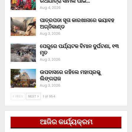
ରଥଯାତ୍ରା ସାମିଲ ପାଇଁ…
Aug 4, 2026
ପାତ୍ରପଡା ସୂତା କାରଖାନାରେ ଭୟାବହ
ଅଗ୍ନିକାଣ୍ଡ
Aug 3, 2026
ପେରୁରେ ପର୍ଯ୍ୟଟକ ବିମାନ ଦୁର୍ଘଟଣା, ୧୩
ମୃତ
Aug 3, 2026
ଉପବାସରେ ରହିଲେ ମହାପ୍ରଭୁ
ଲିଙ୍ଗରାଜ
Aug 3, 2026
PREV
NEXT
1 of 954
ଆଜିର କାର୍ଯ୍ୟକ୍ରମ