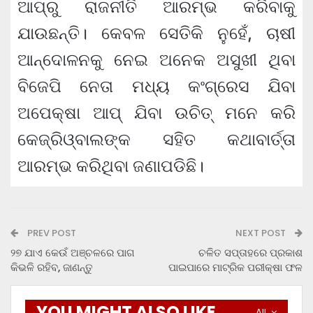
ଆପ୍‌ରୁ ରାଜନୀତି ଆରମ୍ଭ କରିବାକୁ
ଯାଉଛନ୍ତି। କେବଳ ସେତିକି ନୁହେଁ, ଚାଷୀ
ଆନ୍ଦୋଳନକୁ ନେଇ ଅନେକ ଅସୁଖୀ ଥିବା
ବିଜେପି ନେତା ମଧ୍ୟ କଂଗ୍ରେସ ଯିବା
ଅପେକ୍ଷା ଆପ୍‌ ଯିବା ଉଚିତ୍ ମନେ କରି
କେଜ୍ରିଓ୍ବାଲଙ୍କ ସହିତ କଥାବାର୍ତ୍ତା
ଆରମ୍ଭ କରିଥିବା ଜଣାପଡିଛି।
PREV POST
NEXT POST
୨୭ ଯାଏ କେଉଁ ଅଞ୍ଚଳରେ ପାଗ
ଚଳିତ ସପ୍ତାହରେ ପ୍ରକାଶ
କିଭଳି ରହିବ, ଜାଣନ୍ତୁ
ପାଇପାରେ ମାଟ୍ରିକ ପରୀକ୍ଷା ଫଳ
YOU MIGHT ALSO LIKE
All