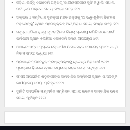
ଓଡ଼ିଶା ଊର୍ଦ୍ଦୁ ଏକାଡେମି ପକ୍ଷରୁ ‘ଜାତୀୟସ୍ତରୀୟ ସୁଫି କୱାଲି’ ସ୍ଥାନ:
ରବୀନ୍ଦ୍ର ମଣ୍ଡପ, ସମୟ: ସଂଧ୍ୟା ସାଢ଼େ ୬ଟା
ଅକ୍ଷର ଓ ସମ୍ବିଧାନ ସୁରକ୍ଷା ମଞ୍ଚ ପକ୍ଷରୁ ‘ଆସନ୍ତୁ ଶୁଣିବା ନିରଂଜନ
ଟକ୍‌ଲେଙ୍କୁ’ ସ୍ଥାନ: ପ୍ରେସ୍‌ କ୍ଲବ୍‌ ଅଫ୍‌ ଓଡ଼ିଶା ସମୟ: ସଂଧ୍ୟା ସାଢ଼େ ୬ଟା
ସମୃଦ୍ଧ ଓଡ଼ିଶା ରାଜ୍ୟ ଯୁବବାହିନୀର ଜିଲ୍ଲା ସ୍ତରୀୟ କମିଟି ଗଠନ ପାଇଁ
କର୍ମଶାଳା ସ୍ଥାନ: ଲୋହିଆ ଏକାଡେମି ସମୟ: ଅପରାହ୍‌ଣ ୪ଟା
ଅଶାନ୍ତ ଆତ୍ମା ପୁସ୍ତକ ଲୋକାର୍ପଣ ଓ ସାରସ୍ବତ ସମାରୋହ ସ୍ଥାନ: ପାନ୍ଥ
ନିବାସ ସମୟ: ସନ୍ଧ୍ୟା ୫ଟା
ପ୍ରଶାନ୍ତି ଚାରିଟେବୁଲ୍‌ ଟ୍ରଷ୍ଟ୍‌ ପକ୍ଷରୁ ଶ୍ରେଷ୍ଠ ଓଡ଼ିଆଣୀ ୨୦୨୨
ପୁରସ୍କାର ବିତରଣ ସ୍ଥାନ: ଜୟଦେବ ଭବନ ସମୟ: ସନ୍ଧ୍ୟା ୬ଟା
ସାଂସଦ ଅପରାଜିତା ଷଡ଼ଙ୍ଗୀଙ୍କ ସାମ୍ବାଦିକ ସମ୍ମିଳନୀ ସ୍ଥାନ: ସାଂସଦଙ୍କ
କାର୍ଯ୍ୟାଳୟ ସମୟ: ପୂର୍ବାହ୍ନ ୧୧ଟା
ଦୁର୍ନୀତି ସମ୍ପର୍କିତ ସାମ୍ବାଦିକ ସମ୍ମିଳନୀ ସ୍ଥାନ: ଉତ୍କଳ ସାମ୍ବାଦିକ ଭବନ
ସମୟ: ପୂର୍ବାହ୍ନ ୧୧ଟା