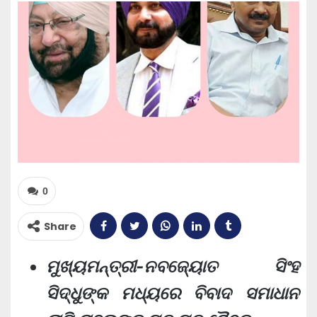
0
Share
ମୁଖ୍ୟମନ୍ତ୍ରୀ-ନବଜ୍ୟୋତ ସିଂହ
ସିଦ୍ଧୁଙ୍କ ମଧ୍ୟରେ ବିବାଦ ସମାଧାନ