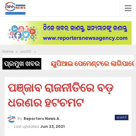
Home
ରାଜନୀତି
ପ୍ରମୁଖ ଖବର
ୟୁପିଆଇ ପେମେଣ୍ଟରେ ଲାଗିପାରେ ଚାର୍ଜ
ପଞ୍ଜାବ ରାଜନୀତିରେ ବଡ଼
ଧରଣର ହଟଚମଟ
ରାଜନୀତି
By
Reporters News Agency
Last updated
Jun 23, 2021