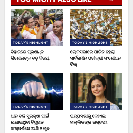
TODAY'S HIGHLIGHT
TODAY'S HIGHLIGHT
ବିହାରରେ ପ୍ରଶାନ୍ତ
ଲୋକସଭାରେ ପାରିତ ହେଲା
କିଶୋରଙ୍କ ବଡ଼ ବିଜୟ,
ସାର୍ବଜନୀନ ପରୀକ୍ଷା ସଂଶୋଧନ
ବିଲ୍
TODAY'S HIGHLIGHT
TODAY'S HIGHLIGHT
ଧାନ ତଳି ସୁରକ୍ଷା ପାଇଁ
ରାଜ୍ୟସଭାରୁ କୋଏଲ
ଲଗାଇଥିବା ବିଦ୍ୟୁତ
ମଲ୍ଲିକଙ୍କ ଇସ୍ତଫା
ସଂସ୍ପର୍ଶରେ ଆସି ୨ ମୃତ