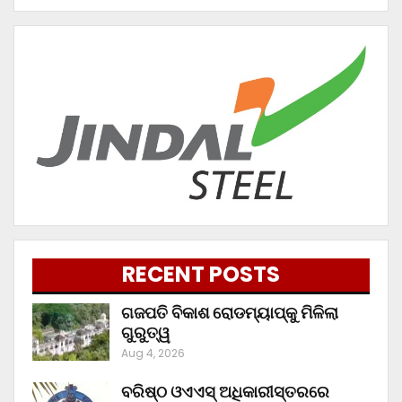
RECENT POSTS
ଗଜପତି ବିକାଶ ରୋଡମ୍ୟାପ୍‌କୁ ମିଳିଲା
ଗୁରୁତ୍ୱ
Aug 4, 2026
ବରିଷ୍ଠ ଓଏଏସ୍‌ ଅଧିକାରୀସ୍ତରରେ