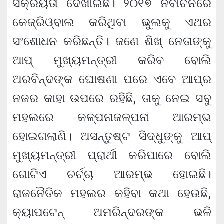
ସକ୍ରୟତା ଦେଖାଇଛି। ୨୦୧୭ ନିର୍ବାଚନରେ
କେଜ୍ରିଓ୍ବାଲ କରିଥିବା ଭୁଲକୁ ଏଥର
ସଂଶୋଧନ କରିଛନ୍ତି। ଜଣେ ଶିଖ୍ ନେତାଙ୍କୁ
ଆପ୍ ମୁଖ୍ୟମନ୍ତ୍ରୀ କରିବ ବୋଲି
ଅରବିନ୍ଦଙ୍କ ଘୋଷଣା ପରେ ଏବେ ଆପ୍‌ର
ନଜର କାହା ଉପରେ ରହିଛି, ତାକୁ ନେଇ ସବୁ
ମହଲରେ କଳ୍ପନାଜଳ୍ପନା ଆରମ୍ଭ
ହୋଇଗଲାଣି। ଅସନ୍ତୁଷ୍ଟ ସିଦ୍ଧୁଙ୍କୁ ଆପ୍‌
ମୁଖ୍ୟମନ୍ତ୍ରୀ ପ୍ରାର୍ଥୀ କରିପାରେ ବୋଲି
ଗୋଟିଏ ଚର୍ଚ୍ଚା ଆରମ୍ଭ ହୋଇଛି।
ରାଜନୈତିକ ମହଲର କହିବା କଥା ହେଉଛି,
କ୍ୟାପଟେନ୍ ଅମରିନ୍ଦରଙ୍କ ଭଳି