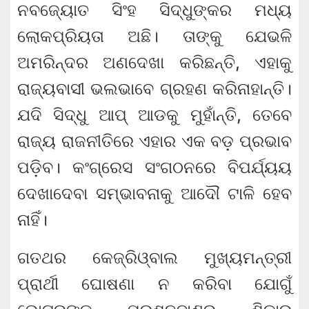
ନବଜ୍ୟୋତ ସିଂହ ସିଦ୍ଧୁଙ୍କର ମଧ୍ୟ
ଲୋକପ୍ରିୟତା ଅଛି। ତାଙ୍କୁ ଯେଭଳି
ଅମରିନ୍ଦର ଅଣଦେଖା କରିଛନ୍ତି, ଏହାକୁ
ରାଜ୍ୟବାସୀ ଭଲଭାବେ ଗ୍ରହଣ କରିନାହାନ୍ତି।
ଯଦି ସିଦ୍ଧୁ ଆପ୍‌ ଆଡକୁ ମୁହାଁନ୍ତି, ତେବେ
ରାଜ୍ୟ ରାଜନୀତିରେ ଏହାର ଏକ ବଡ଼ ପ୍ରଭାବ
ପଡ଼ିବ। କଂଗ୍ରେସ ସଂଗଠନରେ ବିପର୍ଯ୍ୟୟ
ଦେଖାଦେବା ସମ୍ଭାବନାକୁ ଆଦୌ ଟାଳି ହେବ
ନାହିଁ।
ଗତଥର କେଜ୍ରିଓ୍ବାଲ ମୁଖ୍ୟମନ୍ତ୍ରୀ
ପ୍ରାର୍ଥୀ ଘୋଷଣା ନ କରିବା ଯୋଗୁଁ