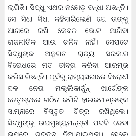
ଲାଗିଛି। ସିଦ୍ଧୁ ଏଥର ନଛୋଡ଼ ବନ୍ଧା ଅଛନ୍ତି।
ସେ ସିଧା ସିଧା କହିସାରିଲେଣି ଯେ ତାଙ୍କୁ
ଆଗରେ ରଖି କେବଳ ଭୋଟ ମାଗିବା
ରାଜନୀତିକ ଆଉ ଚଳିବ ନାହିଁ। ସେପଟେ
ସିଦ୍ଧୁଙ୍କ ଅନୁଗତ ରାଜ୍ୟ ସରକାର
ବିରୋଧରେ ମତ ତୀବ୍ର କରିବା ଆରମ୍ଭ
କରିସାରିଛନ୍ତି। ପୂର୍ବରୁ ରାଜ୍ୟସଭାରେ ବିରୋଧୀ
ଦଳ ନେତା ମଲ୍ଲିକାର୍ଜୁନ୍ ଖାର୍ଗେଙ୍କ
ନେତୃତ୍ବରେ ଗଠିତ କମିଟି ହାଇକମାଣ୍ଡଙ୍କ
ସାମ୍ନାରେ ବିସ୍ତୃତ ଚିତ୍ର ରଖିଥିଲେ।
ସିଦ୍ଧୁଙ୍କୁ ଉପମୁଖ୍ୟମନ୍ତ୍ରୀ ପଦବି ଦେବା
ଉପରେ ଗୁରୁତ୍ବ ଦିଆଯାଇଥିଲା। ହେଲେ