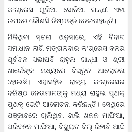
କଂଗ୍ରେସ ମୁଖିଆ ସୋନିଆ ଗାନ୍ଧୀ ଏହା
ଉପରେ କୌଣସି ନିଷ୍ପତ୍ତି ନେଇନାହାନ୍ତି।
ମିଳିଥିବା ସୂଚନା ଅନୁସାରେ, ଏହି ବିବାଦ
ସମାଧାନ ଲାଗି ମଙ୍ଗଳବାର କଂଗ୍ରେସ ଦଳର
ପୂର୍ବତନ ସଭାପତି ରାହୁଲ ଗାନ୍ଧୀ ଓ ଶ୍ରୀ
ଖାର୍ଗେଙ୍କ ମଧ୍ୟରେ ବିସ୍ତୃତ ଆଲୋଚନା
ହୋଇଛି। ଏହାସହିତ ରାଜ୍ୟ କଂଗ୍ରେସର
ବରିଷ୍ଠ ନେତାମାନଙ୍କୁ ମଧ୍ୟ ରାହୁଲ ପୃଥକ୍
ପୃଥକ୍ ଭେଟି ଆଲୋଚନା କରିଛନ୍ତି। ସେଥିରେ
ପଞ୍ଜାବରେ ଚାଲିଥିବା ବାଲି ଖନନ ମାଫିଆ,
ପରିବହନ ମାଫିଆ, ବିଦ୍ୟୁତ ବିଲ୍ ରିହାତି ଆଦି