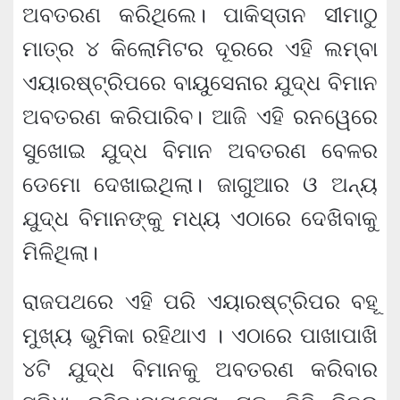
ଅବତରଣ କରିଥିଲେ। ପାକିସ୍ତାନ ସୀମାଠୁ
ମାତ୍ର ୪ କିଲୋମିଟର ଦୂରରେ ଏହି ଲମ୍ବା
ଏୟାରଷ୍ଟ୍ରିପରେ ବାୟୁସେନାର ଯୁଦ୍ଧ ବିମାନ
ଅବତରଣ କରିପାରିବ। ଆଜି ଏହି ରନୱେରେ
ସୁଖୋଇ ଯୁଦ୍ଧ ବିମାନ ଅବତରଣ ବେଳର
ଡେମୋ ଦେଖାଇଥିଲା। ଜାଗୁଆର ଓ ଅନ୍ୟ
ଯୁଦ୍ଧ ବିମାନଙ୍କୁ ମଧ୍ୟ ଏଠାରେ ଦେଖିବାକୁ
ମିଳିଥିଲା।
ରାଜପଥରେ ଏହି ପରି ଏୟାରଷ୍ଟ୍ରିପର ବହୂ
ମୁଖ୍ୟ ଭୁମିକା ରହିଥାଏ । ଏଠାରେ ପାଖାପାଖି
୪ଟି ଯୁଦ୍ଧ ବିମାନକୁ ଅବତରଣ କରିବାର