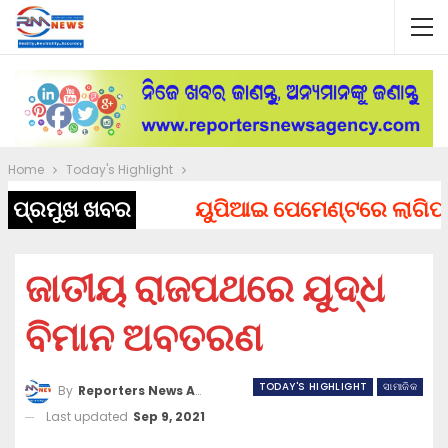
Home
Today's Highlight
ପ୍ରମୁଖ ଖବର
ୟୁପିଆଇ ପେମେଣ୍ଟରେ ଲାଗିପାରେ ଚ
ଜାତୀୟ ରାଜପଥରେ ଯୁଦ୍ଧ
ବିମାନ ଅବତରଣ
TODAY'S HIGHLIGHT
ସାମାଜିକ
By
Reporters News Agency
Last updated
Sep 9, 2021