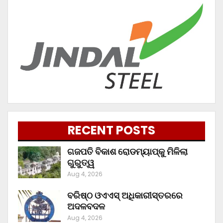
RECENT POSTS
ଗଜପତି ବିକାଶ ରୋଡମ୍ୟାପ୍‌କୁ ମିଳିଲା
ଗୁରୁତ୍ୱ
Aug 4, 2026
ବରିଷ୍ଠ ଓଏଏସ୍‌ ଅଧିକାରୀସ୍ତରରେ
ଅଦଳବଦଳ
Aug 4, 2026