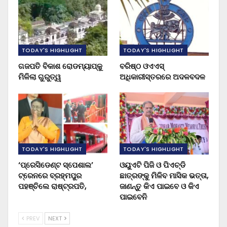
TODAY'S HIGHLIGHT
TODAY'S HIGHLIGHT
ଗଜପତି ବିକାଶ ରୋଡମ୍ୟାପ୍‌କୁ
ବରିଷ୍ଠ ଓଏଏସ୍‌
ମିଳିଲା ଗୁରୁତ୍ୱ
ଅଧିକାରୀସ୍ତରରେ ଅଦଳବଦଳ
TODAY'S HIGHLIGHT
TODAY'S HIGHLIGHT
‘ପ୍ରେସିଡେଣ୍ଟ ସ୍ପେଶାଲ’
ଓୟୁଏଟି ପିଜି ଓ ପିଏଚ୍‌ଡି
ଟ୍ରେନରେ ବ୍ରହ୍ମପୁର
ଛାତ୍ରଙ୍କୁ ମିଳିବ ମାସିକ ଭତ୍ତା,
ପହଞ୍ଚିଲେ ରାଷ୍ଟ୍ରପତି,
ଜାଣନ୍ତୁ କିଏ ପାଇବେ ଓ କିଏ
ପାଇବେନି
PREV
NEXT