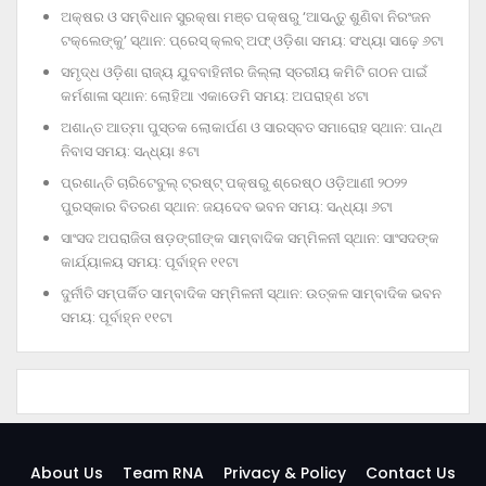
ଅକ୍ଷର ଓ ସମ୍ବିଧାନ ସୁରକ୍ଷା ମଞ୍ଚ ପକ୍ଷରୁ ‘ଆସନ୍ତୁ ଶୁଣିବା ନିରଂଜନ
ଟକ୍‌ଲେଙ୍କୁ’ ସ୍ଥାନ: ପ୍ରେସ୍‌ କ୍ଲବ୍‌ ଅଫ୍‌ ଓଡ଼ିଶା ସମୟ: ସଂଧ୍ୟା ସାଢ଼େ ୬ଟା
ସମୃଦ୍ଧ ଓଡ଼ିଶା ରାଜ୍ୟ ଯୁବବାହିନୀର ଜିଲ୍ଲା ସ୍ତରୀୟ କମିଟି ଗଠନ ପାଇଁ
କର୍ମଶାଳା ସ୍ଥାନ: ଲୋହିଆ ଏକାଡେମି ସମୟ: ଅପରାହ୍‌ଣ ୪ଟା
ଅଶାନ୍ତ ଆତ୍ମା ପୁସ୍ତକ ଲୋକାର୍ପଣ ଓ ସାରସ୍ବତ ସମାରୋହ ସ୍ଥାନ: ପାନ୍ଥ
ନିବାସ ସମୟ: ସନ୍ଧ୍ୟା ୫ଟା
ପ୍ରଶାନ୍ତି ଚାରିଟେବୁଲ୍‌ ଟ୍ରଷ୍ଟ୍‌ ପକ୍ଷରୁ ଶ୍ରେଷ୍ଠ ଓଡ଼ିଆଣୀ ୨୦୨୨
ପୁରସ୍କାର ବିତରଣ ସ୍ଥାନ: ଜୟଦେବ ଭବନ ସମୟ: ସନ୍ଧ୍ୟା ୬ଟା
ସାଂସଦ ଅପରାଜିତା ଷଡ଼ଙ୍ଗୀଙ୍କ ସାମ୍ବାଦିକ ସମ୍ମିଳନୀ ସ୍ଥାନ: ସାଂସଦଙ୍କ
କାର୍ଯ୍ୟାଳୟ ସମୟ: ପୂର୍ବାହ୍ନ ୧୧ଟା
ଦୁର୍ନୀତି ସମ୍ପର୍କିତ ସାମ୍ବାଦିକ ସମ୍ମିଳନୀ ସ୍ଥାନ: ଉତ୍କଳ ସାମ୍ବାଦିକ ଭବନ
ସମୟ: ପୂର୍ବାହ୍ନ ୧୧ଟା
About Us
Team RNA
Privacy & Policy
Contact Us