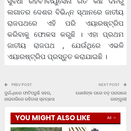
ସୁବିଧା ରହିବ।ବାୟୁସେନା ଗତ କିଛି ଦିନରୁ
ଲଗାତର ଦେଶର ବିଭିନ୍ନ ସ୍ଥାନରେ ଜାତୀୟ
ରାଜପଥରେ ଏହି ପରି ଏୟାରଷ୍ଟ୍ରିପ
କରିବାକୁ ଫୋକସ କରୁଛି । ଏହା ପ୍ରଥମ
ଜାତୀୟ ରାଜପଥ , ଯେଉଁଥିରେ ଏଭଳି
ଏୟାରଷ୍ଟ୍ରିପ ପ୍ରସ୍ତୁତ କରାଯାଇଛି ।
PREV POST
NEXT POST
ଦୁର୍ଗନ୍ଧରେ ଫାଟିପଡୁଛି ସହର,
ଧୋନୀଙ୍କ ପରେ ବଡ଼ ପରଦାରେ
ନାରାବାଜିରେ ରହିଗଲା ସ୍ବଚ୍ଛତା
ଗାଙ୍ଗୁଲୀ
YOU MIGHT ALSO LIKE
All