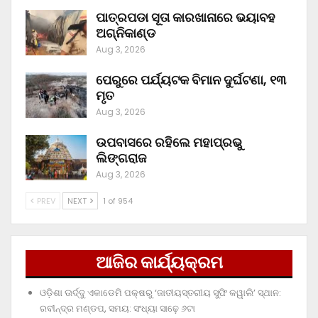
ପାତ୍ରପଡା ସୂତା କାରଖାନାରେ ଭୟାବହ
ଅଗ୍ନିକାଣ୍ଡ
Aug 3, 2026
ପେରୁରେ ପର୍ଯ୍ୟଟକ ବିମାନ ଦୁର୍ଘଟଣା, ୧୩
ମୃତ
Aug 3, 2026
ଉପବାସରେ ରହିଲେ ମହାପ୍ରଭୁ
ଲିଙ୍ଗରାଜ
Aug 3, 2026
PREV
NEXT
1 of 954
ଆଜିର କାର୍ଯ୍ୟକ୍ରମ
ଓଡ଼ିଶା ଊର୍ଦ୍ଦୁ ଏକାଡେମି ପକ୍ଷରୁ ‘ଜାତୀୟସ୍ତରୀୟ ସୁଫି କୱାଲି’ ସ୍ଥାନ:
ରବୀନ୍ଦ୍ର ମଣ୍ଡପ, ସମୟ: ସଂଧ୍ୟା ସାଢ଼େ ୬ଟା