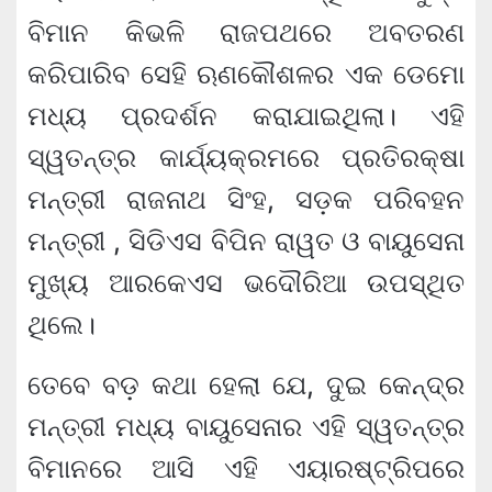
ବିମାନ କିଭଳି ରାଜପଥରେ ଅବତରଣ
କରିପାରିବ ସେହି ଋଣକୌଶଳର ଏକ ଡେମୋ
ମଧ୍ୟ ପ୍ରଦର୍ଶନ କରାଯାଇଥିଲା। ଏହି
ସ୍ୱତନ୍ତ୍ର କାର୍ଯ୍ୟକ୍ରମରେ ପ୍ରତିରକ୍ଷା
ମନ୍ତ୍ରୀ ରାଜନାଥ ସିଂହ, ସଡ଼କ ପରିବହନ
ମନ୍ତ୍ରୀ , ସିଡିଏସ ବିପିନ ରାୱତ ଓ ବାୟୁସେନା
ମୁଖ୍ୟ ଆରକେଏସ ଭଦୌରିଆ ଉପସ୍ଥିତ
ଥିଲେ।
ତେବେ ବଡ଼ କଥା ହେଲା ଯେ, ଦୁଇ କେନ୍ଦ୍ର
ମନ୍ତ୍ରୀ ମଧ୍ୟ ବାୟୁସେନାର ଏହି ସ୍ୱତନ୍ତ୍ର
ବିମାନରେ ଆସି ଏହି ଏୟାରଷ୍ଟ୍ରିପରେ