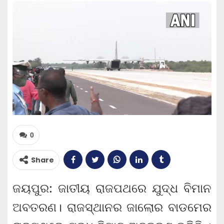
0
Share
ଜୟପୁର: ଜାତୀୟ ରାଜପଥରେ ଯୁଦ୍ଧ ବିମାନ
ଅବତରଣ। ରାଜସ୍ଥାନର ଜାଲୋର ବାଡମେର