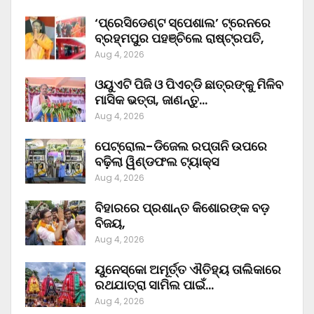
‘ପ୍ରେସିଡେଣ୍ଟ ସ୍ପେଶାଲ’ ଟ୍ରେନରେ
ବ୍ରହ୍ମପୁର ପହଞ୍ଚିଲେ ରାଷ୍ଟ୍ରପତି,
Aug 4, 2026
ଓୟୁଏଟି ପିଜି ଓ ପିଏଚ୍‌ଡି ଛାତ୍ରଙ୍କୁ ମିଳିବ
ମାସିକ ଭତ୍ତା, ଜାଣନ୍ତୁ…
Aug 4, 2026
ପେଟ୍ରୋଲ-ଡିଜେଲ ରପ୍ତାନି ଉପରେ
ବଢ଼ିଲା ୱିଣ୍ଡଫଲ ଟ୍ୟାକ୍ସ
Aug 4, 2026
ବିହାରରେ ପ୍ରଶାନ୍ତ କିଶୋରଙ୍କ ବଡ଼
ବିଜୟ,
Aug 4, 2026
ୟୁନେସ୍କୋ ଅମୂର୍ତ୍ତ ଐତିହ୍ୟ ତାଲିକାରେ
ରଥଯାତ୍ରା ସାମିଲ ପାଇଁ…
Aug 4, 2026