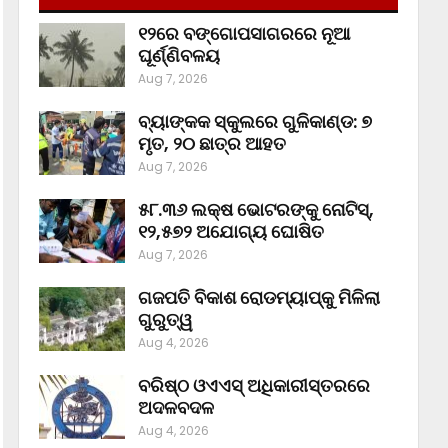
୧୨ରେ ବଙ୍ଗୋପସାଗରରେ ନୂଆ
ଘୂର୍ଣ୍ଣିବଳୟ
Aug 7, 2026
ବ୍ୟାଙ୍କକ ସ୍କୁଲରେ ଗୁଳିକାଣ୍ଡ: ୭
ମୃତ, ୨୦ ଛାତ୍ର ଆହତ
Aug 7, 2026
୫୮.୩୬ ଲକ୍ଷ ଭୋଟରଙ୍କୁ ନୋଟିସ୍‌,
୧୨,୫୭୨ ଅଯୋଗ୍ୟ ଘୋଷିତ
Aug 7, 2026
ଗଜପତି ବିକାଶ ରୋଡମ୍ୟାପ୍‌କୁ ମିଳିଲା
ଗୁରୁତ୍ୱ
Aug 4, 2026
ବରିଷ୍ଠ ଓଏଏସ୍‌ ଅଧିକାରୀସ୍ତରରେ
ଅଦଳବଦଳ
Aug 4, 2026