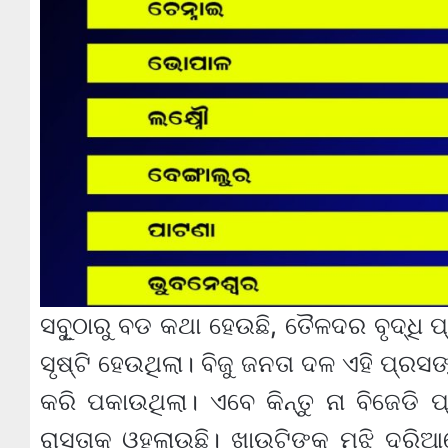
ସବୂୁଠାରୁ ବଡ କଥା ହେଉଛି, ତୈଳଦର ବୃଦ୍ଧି 
ସୃଷ୍ଟି ହେଉଥିଲା। ବିଜୁ ଜନତା ଦଳ ଏହି ପ୍ର
କରି ପକାଉଥିଲା। ଏବେ କିନ୍ତୁ ନା ବିଜେଡି 
ରାସ୍ତାକୁ ଓହ୍ଲାଉଛି। ଖାଉଟିଙ୍କୁ ମଝି ଦର