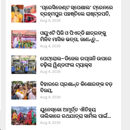
‘ପ୍ରେସିଡେଣ୍ଟ ସ୍ପେଶାଲ’ ଟ୍ରେନରେ
ବ୍ରହ୍ମପୁର ପହଞ୍ଚିଲେ ରାଷ୍ଟ୍ରପତି,
Aug 4, 2026
ଓୟୁଏଟି ପିଜି ଓ ପିଏଚ୍‌ଡି ଛାତ୍ରଙ୍କୁ
ମିଳିବ ମାସିକ ଭତ୍ତା, ଜାଣନ୍ତୁ…
Aug 4, 2026
ପେଟ୍ରୋଲ-ଡିଜେଲ ରପ୍ତାନି ଉପରେ
ବଢ଼ିଲା ୱିଣ୍ଡଫଲ ଟ୍ୟାକ୍ସ
Aug 4, 2026
ବିହାରରେ ପ୍ରଶାନ୍ତ କିଶୋରଙ୍କ ବଡ଼
ବିଜୟ,
Aug 4, 2026
ୟୁନେସ୍କୋ ଅମୂର୍ତ୍ତ ଐତିହ୍ୟ
ତାଲିକାରେ ରଥଯାତ୍ରା ସାମିଲ ପାଇଁ…
Aug 4, 2026