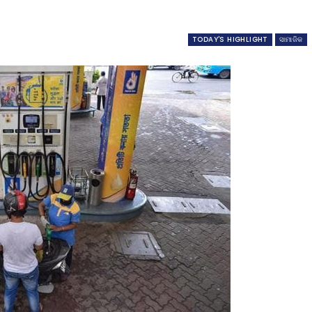
TODAY'S HIGHLIGHT
ସାମାଜିକ