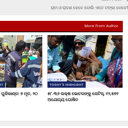
ରାମ ଓ ରାବଣ ହେବେ ବୋଲି ଏତେ ଟଙ୍କା ନେବେ
More From Author
HT
TODAY'S HIGHLIGHT
ଗୁଳିକାଣ୍ଡ: ୭ ମୃତ, ୨୦
୫୮.୩୬ ଲକ୍ଷ ଭୋଟରଙ୍କୁ ନୋଟିସ୍‌, ୧୨,୫୭୨
ଅଯୋଗ୍ୟ ଘୋଷିତ