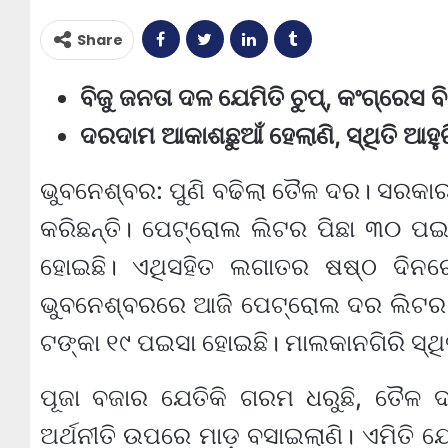
Share
ବିଜୁ ଜନତା ଦଳ ଯେମିତି ଚୁପ୍, କଂଗ୍ରେସ ବି
ଦରଦାମ ଆକାଶଛୁଆଁ ହେଲାଣି, ସ୍ଥିତି ଆହୁ
ଭୁବନେଶ୍ବର: ପୁଣି ବଢିଲା ତୈଳ ଦର। ସରକାରୀ
କରିଛନ୍ତି। ପେଟ୍ରୋଲ ଲିଟର ପିଛା ୩୦ ପ
ହୋଇଛି। ଏଥିସହିତ ଲଗାତର ଷଷ୍ଠ ଦିନର
ଭୁବନେଶ୍ବରରେ ଆଜି ପେଟ୍ରୋଲ ଦର ଲିଟର ପ
ଟଙ୍କା ୧୯ ପଇସା ହୋଇଛି। ମାଲକାନଗିରି ସ୍ଥି
ପୂଜା ବଜାର ଯେତିକି ଗରମ ଧରୁଛି, ତୈଳ ଦ
ଅର୍ଥନୀତି ଉପରେ ମାଡ଼ ବସାଇଲାଣି। ଏମିତି 