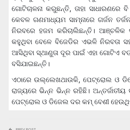
ଗୋଟିଚାଳନା କରୁଛନ୍ତି, ତାହା ସାଧାରଣରେ ବ
କେବଳ ଗଣମାଧ୍ୟମ ସାମ୍ନାରେ ଗର୍ଜନ ତର୍ଜନ
ନିରବରେ ହଜମ କରିଚାଲିଛନ୍ତି। ଆଞ୍ଚଳିକ ଦ
କହୁଥିବା ବେଳେ ବିଜେଡିର ଏଭଳି ନିରବତା ସ
ଆସିଥିବା ସ୍ଥାଣୁତା ଦୂର ପାଇଁ ଏହା ଗୋଟିଏ ବ
ବସିଯାଇଛନ୍ତି।
ଏଠାରେ ଉଲ୍ଲେଖଥାଉକି, ପେଟ୍ରୋଲ ଓ ଡିଜ
ରାଜ୍ୟରେ ଭିନ୍ନ ଭିନ୍ନ ରହିଛି। ଅନ୍ତର୍ଜ
ପେଟ୍ରୋଲ ଓ ଡିଜେଲ ଦର କମ୍ ବେଶୀ ହେଉଥିବା 
PREV POST