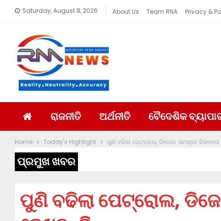
Saturday, August 8, 2026
About Us
Team RNA
Privacy & Po
ରାଜନୀତି
ଅର୍ଥନୀତି
ବୈଦେଶିକ ବ୍ୟାପା
Home
Today's Highlight
ପୁଣି ବଢିଲା ପେଟ୍ରୋଲ, ଡିଜେଲ; ସମସ୍ତେ ନିରବରେ 
ପ୍ରମୁଖ ଖବର
ପୁଣି ବଢିଲା ପେଟ୍ରୋଲ, ଡି