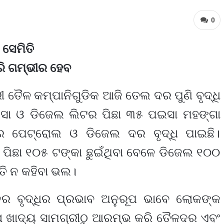
0
 ସେମିତି
ରି ଗମ୍ଭୀର ହେବ
 ତୈଳ କମ୍ପାନିଗୁଡିକ ଆଜି ତେଲ ଦର ପୁଣି ବୃଦ୍ଧି
ଇସା ଓ ଡିଜେଲ ଲିଟର ପିଛା ୩୫ ପଇସା ମହଙ୍ଗା
େ ପେଟ୍ରୋଲ ଓ ଡିଜେଲ ଦର ବୃଦ୍ଧି ପାଇଛି।
ିଛା ୧୦୫ ଟଙ୍କା ଛୁଇଁଥିବା ବେଳେ ଡିଜେଲ ୧୦୦
ତି ନ କହିବା ଭଲ।
ର ବୃଦ୍ଧିର ପ୍ରଭାବ ଅନୁରୂପ ଭାବେ ଲୋକଙ୍କ
ଯେ ଖାଦ୍ୟ ସାମଗ୍ରୀଠୁ ଆରମ୍ଭ କରି ତୈଳଦର ଏବଂ