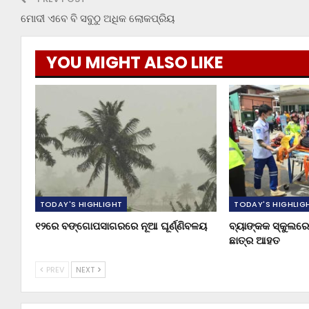
ମୋଦୀ ଏବେ ବି ସବୁଠୁ ଅଧିକ ଲୋକପ୍ରିୟ
YOU MIGHT ALSO LIKE
TODAY'S HIGHLIGHT
TODAY'S HIGHLIG
୧୨ରେ ବଙ୍ଗୋପସାଗରରେ ନୂଆ ଘୂର୍ଣ୍ଣିବଳୟ
ବ୍ୟାଙ୍କକ ସ୍କୁଲରେ 
ଛାତ୍ର ଆହତ
PREV
NEXT