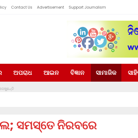
licy
Contact Us
Advertisement
Support Journalism
ର
ଅପରାଧ
ଆଇନ
ବିଜ୍ଞାନ
ସାମାଜିକ
ସାହ
ଦେଖୁଛନ୍ତି
ଜେଲ; ସମସ୍ତେ ନିରବରେ