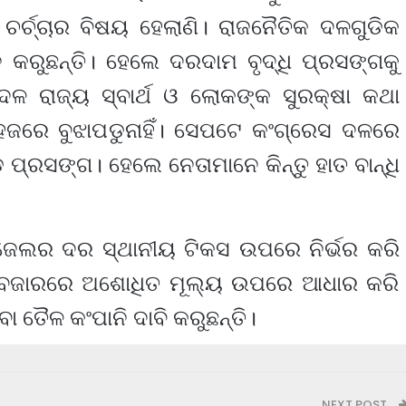
ି ଚର୍ଚ୍ଚାର ବିଷୟ ହେଲାଣି। ରାଜନୈତିକ ଦଳଗୁଡିକ
 କରୁଛନ୍ତି। ହେଲେ ଦରଦାମ ବୃଦ୍ଧି ପ୍ରସଙ୍ଗକୁ
ଳ ରାଜ୍ୟ ସ୍ବାର୍ଥ ଓ ଲୋକଙ୍କ ସୁରକ୍ଷା କଥା
ହଜରେ ବୁଝାପଡୁନାହିଁ। ସେପଟେ କଂଗ୍ରେସ ଦଳରେ
ଡ ପ୍ରସଙ୍ଗ। ହେଲେ ନେତାମାନେ କିନ୍ତୁ ହାତ ବାନ୍ଧି
େଲର ଦର ସ୍ଥାନୀୟ ଟିକସ ଉପରେ ନିର୍ଭର କରି
ାତୀୟ ବଜାରରେ ଅଶୋଧିତ ମୂଲ୍ୟ ଉପରେ ଆଧାର କରି
ତୈଳ କଂପାନି ଦାବି କରୁଛନ୍ତି।
NEXT POST