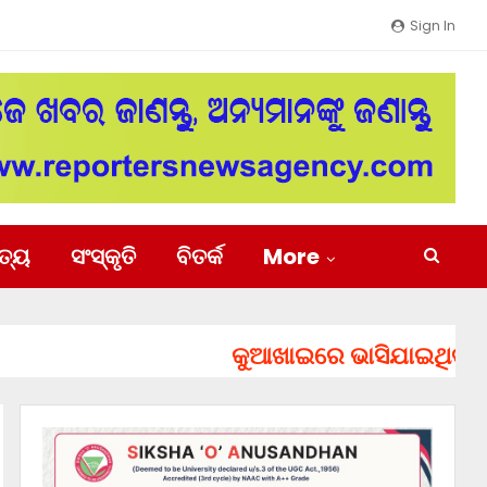
Sign In
ିତ୍ୟ
ସଂସ୍କୃତି
ବିତର୍କ
More
କୁଆଖାଇରେ ଭାସିଯାଇଥିବା ୨ ଯୁବକ