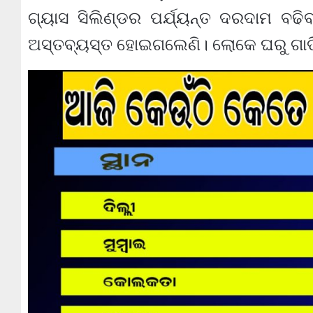
ଗ୍ୟାସ ସିଲିଣ୍ଡର ପର୍ଯ୍ୟନ୍ତ ଦରଦାମ ବଢ
ଅସ୍ତବ୍ୟସ୍ତ ହୋଇଗଲେଣି। ଲୋକେ ଘରୁ ଗାଡି 