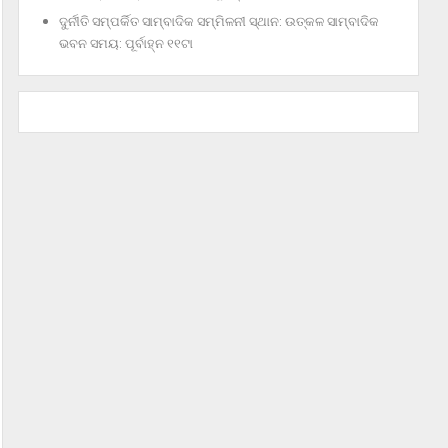
ଦୁର୍ନୀତି ସମ୍ପର୍କିତ ସାମ୍ବାଦିକ ସମ୍ମିଳନୀ ସ୍ଥାନ: ଉତ୍କଳ ସାମ୍ବାଦିକ
ଭବନ ସମୟ: ପୂର୍ବାହ୍ନ ୧୧ଟା