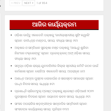
PREV
NEXT
1 of 954
?
ଆଜିର କାର୍ଯ୍ୟକ୍ରମ
ଓଡ଼ିଶା ଊର୍ଦ୍ଦୁ ଏକାଡେମି ପକ୍ଷରୁ ‘ଜାତୀୟସ୍ତରୀୟ ସୁଫି କୱାଲି’
ସ୍ଥାନ: ରବୀନ୍ଦ୍ର ମଣ୍ଡପ, ସମୟ: ସଂଧ୍ୟା ସାଢ଼େ ୬ଟା
ଅକ୍ଷର ଓ ସମ୍ବିଧାନ ସୁରକ୍ଷା ମଞ୍ଚ ପକ୍ଷରୁ ‘ଆସନ୍ତୁ ଶୁଣିବା
ନିରଂଜନ ଟକ୍‌ଲେଙ୍କୁ’ ସ୍ଥାନ: ପ୍ରେସ୍‌ କ୍ଲବ୍‌ ଅଫ୍‌ ଓଡ଼ିଶା ସମୟ:
ସଂଧ୍ୟା ସାଢ଼େ ୬ଟା
ସମୃଦ୍ଧ ଓଡ଼ିଶା ରାଜ୍ୟ ଯୁବବାହିନୀର ଜିଲ୍ଲା ସ୍ତରୀୟ କମିଟି ଗଠନ ପାଇଁ
କର୍ମଶାଳା ସ୍ଥାନ: ଲୋହିଆ ଏକାଡେମି ସମୟ: ଅପରାହ୍‌ଣ ୪ଟା
ଅଶାନ୍ତ ଆତ୍ମା ପୁସ୍ତକ ଲୋକାର୍ପଣ ଓ ସାରସ୍ବତ ସମାରୋହ ସ୍ଥାନ:
ପାନ୍ଥ ନିବାସ ସମୟ: ସନ୍ଧ୍ୟା ୫ଟା
ପ୍ରଶାନ୍ତି ଚାରିଟେବୁଲ୍‌ ଟ୍ରଷ୍ଟ୍‌ ପକ୍ଷରୁ ଶ୍ରେଷ୍ଠ ଓଡ଼ିଆଣୀ ୨୦୨୨
ପୁରସ୍କାର ବିତରଣ ସ୍ଥାନ: ଜୟଦେବ ଭବନ ସମୟ: ସନ୍ଧ୍ୟା ୬ଟା
ସାଂସଦ ଅପରାଜିତା ଷଡ଼ଙ୍ଗୀଙ୍କ ସାମ୍ବାଦିକ ସମ୍ମିଳନୀ ସ୍ଥାନ:
ସାଂସଦଙ୍କ କାର୍ଯ୍ୟାଳୟ ସମୟ: ପୂର୍ବାହ୍ନ ୧୧ଟା