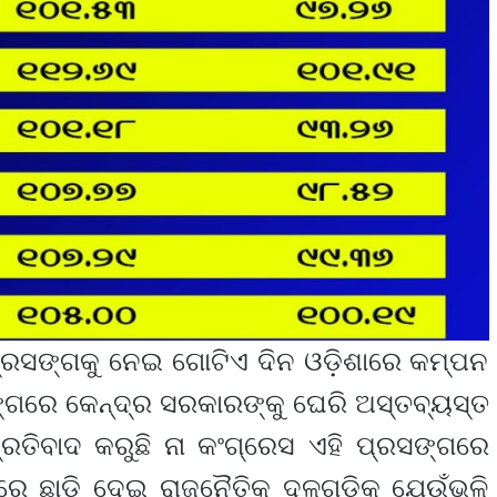
ପ୍ରସଙ୍ଗକୁ ନେଇ ଗୋଟିଏ ଦିନ ଓଡ଼ିଶାରେ କମ୍ପନ
ସଙ୍ଗରେ କେନ୍ଦ୍ର ସରକାରଙ୍କୁ ଘେରି ଅସ୍ତବ୍ୟସ୍ତ
ପ୍ରତିବାଦ କରୁଛି ନା କଂଗ୍ରେସ ଏହି ପ୍ରସଙ୍ଗରେ
ିଆରେ ଛାଡି ଦେଇ ରାଜନୈତିକ ଦଳଗୁଡିକ ଯେଉଁଭଳି