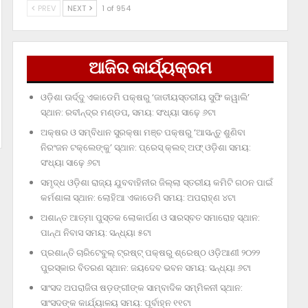
PREV
NEXT
1 of 954
ଆଜିର କାର୍ଯ୍ୟକ୍ରମ
ଓଡ଼ିଶା ଊର୍ଦ୍ଦୁ ଏକାଡେମି ପକ୍ଷରୁ ‘ଜାତୀୟସ୍ତରୀୟ ସୁଫି କୱାଲି’
ସ୍ଥାନ: ରବୀନ୍ଦ୍ର ମଣ୍ଡପ, ସମୟ: ସଂଧ୍ୟା ସାଢ଼େ ୬ଟା
ଅକ୍ଷର ଓ ସମ୍ବିଧାନ ସୁରକ୍ଷା ମଞ୍ଚ ପକ୍ଷରୁ ‘ଆସନ୍ତୁ ଶୁଣିବା
ନିରଂଜନ ଟକ୍‌ଲେଙ୍କୁ’ ସ୍ଥାନ: ପ୍ରେସ୍‌ କ୍ଲବ୍‌ ଅଫ୍‌ ଓଡ଼ିଶା ସମୟ:
ସଂଧ୍ୟା ସାଢ଼େ ୬ଟା
ସମୃଦ୍ଧ ଓଡ଼ିଶା ରାଜ୍ୟ ଯୁବବାହିନୀର ଜିଲ୍ଲା ସ୍ତରୀୟ କମିଟି ଗଠନ ପାଇଁ
କର୍ମଶାଳା ସ୍ଥାନ: ଲୋହିଆ ଏକାଡେମି ସମୟ: ଅପରାହ୍‌ଣ ୪ଟା
ଅଶାନ୍ତ ଆତ୍ମା ପୁସ୍ତକ ଲୋକାର୍ପଣ ଓ ସାରସ୍ବତ ସମାରୋହ ସ୍ଥାନ:
ପାନ୍ଥ ନିବାସ ସମୟ: ସନ୍ଧ୍ୟା ୫ଟା
ପ୍ରଶାନ୍ତି ଚାରିଟେବୁଲ୍‌ ଟ୍ରଷ୍ଟ୍‌ ପକ୍ଷରୁ ଶ୍ରେଷ୍ଠ ଓଡ଼ିଆଣୀ ୨୦୨୨
ପୁରସ୍କାର ବିତରଣ ସ୍ଥାନ: ଜୟଦେବ ଭବନ ସମୟ: ସନ୍ଧ୍ୟା ୬ଟା
ସାଂସଦ ଅପରାଜିତା ଷଡ଼ଙ୍ଗୀଙ୍କ ସାମ୍ବାଦିକ ସମ୍ମିଳନୀ ସ୍ଥାନ:
ସାଂସଦଙ୍କ କାର୍ଯ୍ୟାଳୟ ସମୟ: ପୂର୍ବାହ୍ନ ୧୧ଟା