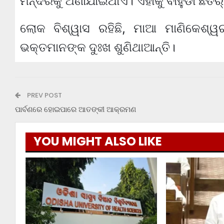
ମନ୍ଦିରକୁ ଅଣାଯାଇଥାଏ। ଏହାକୁ ବାହୁଡା ଛତର୍‍
ଲୋକ ବିଶ୍ୱାସ ରହିଛି, ମାଆ ମାଣିକେଶ୍ୱ
ଭକ୍ତମାନଙ୍କ ଦୁଃଖ ଶୁଣିଥାଆନ୍ତି।
PREV POST
ପାର୍ବଣରେ ହୋଇପାରେ ଆତଙ୍କୀ ଆକ୍ରମଣ
YOU MIGHT ALSO LIKE