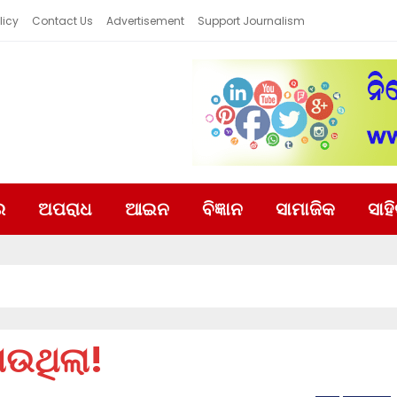
licy
Contact Us
Advertisement
Support Journalism
ର
ଅପରାଧ
ଆଇନ
ବିଜ୍ଞାନ
ସାମାଜିକ
ସାହ
ାଉଥିଲା!