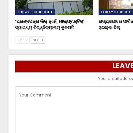
TODAY'S HIGHLIGHT
TODAY'S HIGHLIG
‘ପ୍ରଶ୍ନପତ୍ର ଲିକ୍ ନୁହେଁ, ମାଲ୍‌ପ୍ରାକ୍ଟିସ୍’—
ରାଜ୍ୟସଭାରେ ପାରିତ
ସ୍ୱାସ୍ଥ୍ୟ ବିଶ୍ୱବିଦ୍ୟାଳୟ କୁଳପତି
ସୁରକ୍ଷା ବିଲ୍
PREV
NEXT
LEAVE
Your email address