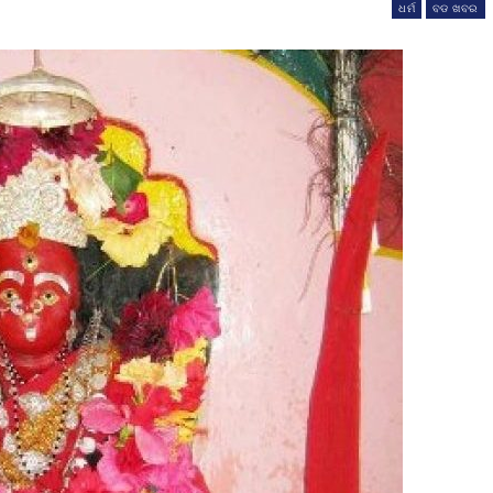
ଧର୍ମ
ବଡ ଖବର