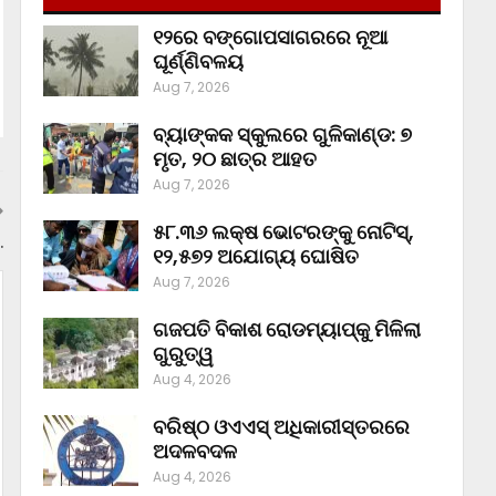
୧୨ରେ ବଙ୍ଗୋପସାଗରରେ ନୂଆ
ଘୂର୍ଣ୍ଣିବଳୟ
Aug 7, 2026
ବ୍ୟାଙ୍କକ ସ୍କୁଲରେ ଗୁଳିକାଣ୍ଡ: ୭
ମୃତ, ୨୦ ଛାତ୍ର ଆହତ
Aug 7, 2026
୫୮.୩୬ ଲକ୍ଷ ଭୋଟରଙ୍କୁ ନୋଟିସ୍‌,
.
୧୨,୫୭୨ ଅଯୋଗ୍ୟ ଘୋଷିତ
Aug 7, 2026
ଗଜପତି ବିକାଶ ରୋଡମ୍ୟାପ୍‌କୁ ମିଳିଲା
ଗୁରୁତ୍ୱ
Aug 4, 2026
ବରିଷ୍ଠ ଓଏଏସ୍‌ ଅଧିକାରୀସ୍ତରରେ
ଅଦଳବଦଳ
Aug 4, 2026