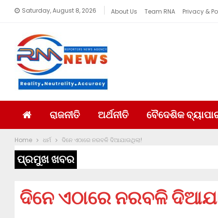
Saturday, August 8, 2026
About Us
Team RNA
Privacy & Po
ରାଜନୀତି
ଅର୍ଥନୀତି
ବୈଦେଶିକ ବ୍ୟାପା
Home
ଧର୍ମ
ଦିନେ ଏଠାରେ ନରବଳି ଦିଆଯାଉଥିଲା!
ପ୍ରମୁଖ ଖବର
ଦିନେ ଏଠାରେ ନରବଳି ଦିଆଯ