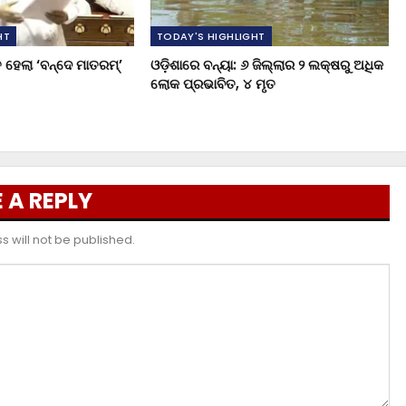
HT
TODAY'S HIGHLIGHT
 ହେଲା ‘ବନ୍ଦେ ମାତରମ୍’
ଓଡ଼ିଶାରେ ବନ୍ୟା: ୬ ଜିଲ୍ଲାର ୨ ଲକ୍ଷରୁ ଅଧିକ
ଲୋକ ପ୍ରଭାବିତ, ୪ ମୃତ
 A REPLY
 will not be published.