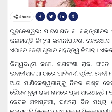
Share
ଭୁବନେଶ୍ୱର: ପାଟଣାଗଡ ବା ବଲାଙ୍ଗୀରର ପ
କଳାହାଣ୍ଡି ଜିଲ୍ଲା ଭବାନୀପାଟଣା ରାଜଉଆସ
ଏଠାରେ ଦେବୀ ପୂଜାର ମହତ୍ତ୍ୱ ନିଆରା। ଏକ
କିମ୍ୱଦନ୍ତୀ କହେ, ନାଗବଂଶୀ ରାଜା ଫତେ 
ଭବାନୀପାଟଣା ଠାରେ ଆଦିବାସୀ ପୂଜିତା ଦେବ
ଆଉ ମାଣିକେଶ୍ୱରୀଙ୍କୁ ନିଜର ଇଷ୍ଟ ଦେବ
ଭୈରବ ବୁଢ଼ା ରାଜା ନାମରେ ପୂଜା ପାଇଥାନ୍ତି। 
କେବଳ ମହାଷ୍ଟମୀ, ଦଶହରା ଦିନ ମଧ୍ୟ 
କଳାହାଣ୍ଡି ଜିଲ୍ଲାର ଥୂଆମୂଳ ମାଣିକେଶ୍ୱରୀ