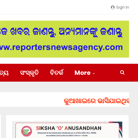
Sign In
ିତ୍ୟ
ସଂସ୍କୃତି
ବିତର୍କ
More
କୁଆଖାଇରେ ଭାସିଯାଇଥିବା ୨ ଯୁବ