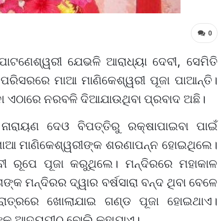
0
ାଟଣେଶ୍ୱରୀ ଯେଭଳି ଆରାଧ୍ୟା ଦେବୀ, ସେମିତି
 ପରିସରରେ ମାଆ ମାଣିକେଶ୍ୱରୀ ପୂଜା ପାଆନ୍ତି।
ଦା ଏଠାରେ ନରବଳି ଦିଆଯାଉଥିବା ପ୍ରବାଦ ଅଛି।
ନାରାୟଣ ଦେଓ ବିପତ୍ତିରୁ ରକ୍ଷାପାଇବା ପାଇଁ
ୀ ମାଆ ମାଣିକେଶ୍ୱରୀଙ୍କ ଶରଣାପନ୍ନ ହୋଇଥିଲେ।
ୀ ରୂପେ ପୂଜା କରୁଥିଲେ। ମନ୍ଦିରରେ ମହାକାଳ
ତାଙ୍କ ମନ୍ଦିରର ଦ୍ୱାର ବର୍ଷସାରା ବନ୍ଦ ଥିବା ବେଳେ
ରାତ୍ରରେ ଖୋଲାଯାଇ ଗଣ୍ଡ ପୂଜା ହୋଇଥାଏ।
ଙ୍କ ଆଦ୍ୟପୀଠ ବୋଲି କୁହାଯାଏ।