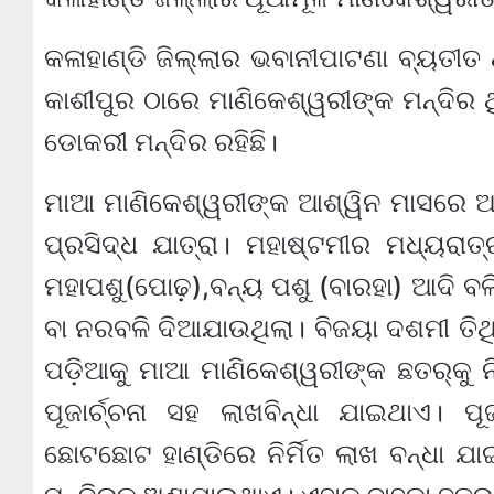
କଳାହାଣ୍ଡି ଜିଲ୍ଲାର ଭବାନୀପାଟଣା ବ୍ୟତୀତ
କାଶୀପୁର ଠାରେ ମାଣିକେଶ୍ୱରୀଙ୍କ ମନ୍ଦିର ଥ
ଡୋକରୀ ମନ୍ଦିର ରହିଛି।
ମାଆ ମାଣିକେଶ୍ୱରୀଙ୍କ ଆଶ୍ୱିନ ମାସରେ ଅନୁଷ
ପ୍ରସିଦ୍ଧ ଯାତ୍ରା। ମହାଷ୍ଟମୀର ମଧ୍ୟରା
ମହାପଶୁ(ପୋଢ଼),ବନ୍ୟ ପଶୁ (ବାରହା) ଆଦି ବଳ
ବା ନରବଳି ଦିଆଯାଉଥିଲା। ବିଜୟା ଦଶମୀ ତି
ପଡ଼ିଆକୁ ମାଆ ମାଣିକେଶ୍ୱରୀଙ୍କ ଛତର୍‍କୁ 
ପୂଜାର୍ଚ୍ଚନା ସହ ଲାଖବିନ୍ଧା ଯାଇଥାଏ
ଛୋଟଛୋଟ ହାଣ୍ଡିରେ ନିର୍ମିତ ଲାଖ ବନ୍ଧା ଯ