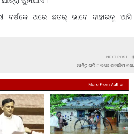
 ଯାତ୍ରା କୁହାଯାଏ।
ରୀ ବର୍ଷକେ ଥରେ ଛତର୍‍ ଭାବେ ବାହାରକୁ ଆସି
NEXT POST
ଆଜିଠୁ ରାତି ୮ ପରେ ବାହାରିବା ମନା.
More From Author