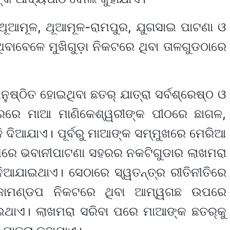
 ଥୂଆମୂଳ, ଥୂଆମୂଳ-ରାମପୁର, ଯୁଗସାଇ ପାଟଣା ଓ
ିବାବେଳେ ମୁଖିଗୁଡ଼ା ନିକଟରେ ଥିବା ତାଳଗୁଡଠାରେ
୍ଠିତ ହୋଇଥିବା ଛତର୍‍ ଯାତ୍ରା ସର୍ବଶ୍ରେଷ୍ଠ ଓ
ତ୍ରରେ ମାଆ ମାଣିକେଶ୍ୱରୀଙ୍କ ପୀଠରେ ଛାଗଳ,
ି ଦିଆଯାଏ। ପୂର୍ବରୁ ମାଆଙ୍କ ସମ୍ମୁଖରେ ମେରିଆ
ଥିରେ ଭବାନୀପାଟଣା ସହରର ନକଟିଗୁଡାର ଲାଖମରା
ନିଆଯାଇଥାଏ। ସେଠାରେ ସ୍ୱତନ୍ତ୍ର ରୀତିନୀତିରେ
। ପୂଜାମଣ୍ଡପ ନିକଟରେ ଥିବା ଆମ୍ୱଗଛ ଉପରେ
ାଇଥାଏ। ଲାଖମରା ସରିବା ପରେ ମାଆଙ୍କ ଛତର୍‍କୁ