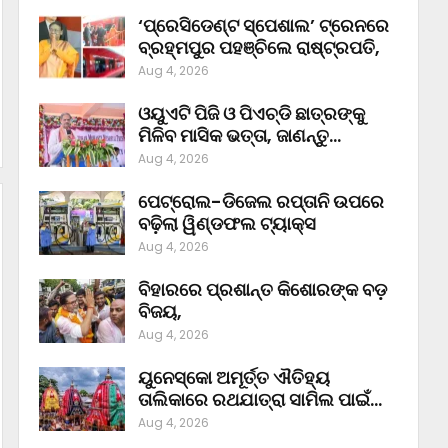
‘ପ୍ରେସିଡେଣ୍ଟ ସ୍ପେଶାଲ’ ଟ୍ରେନରେ
ବ୍ରହ୍ମପୁର ପହଞ୍ଚିଲେ ରାଷ୍ଟ୍ରପତି,
Aug 4, 2026
ଓୟୁଏଟି ପିଜି ଓ ପିଏଚ୍‌ଡି ଛାତ୍ରଙ୍କୁ
ମିଳିବ ମାସିକ ଭତ୍ତା, ଜାଣନ୍ତୁ…
Aug 4, 2026
ପେଟ୍ରୋଲ-ଡିଜେଲ ରପ୍ତାନି ଉପରେ
ବଢ଼ିଲା ୱିଣ୍ଡଫଲ ଟ୍ୟାକ୍ସ
Aug 4, 2026
ବିହାରରେ ପ୍ରଶାନ୍ତ କିଶୋରଙ୍କ ବଡ଼
ବିଜୟ,
Aug 4, 2026
ୟୁନେସ୍କୋ ଅମୂର୍ତ୍ତ ଐତିହ୍ୟ
ତାଲିକାରେ ରଥଯାତ୍ରା ସାମିଲ ପାଇଁ…
Aug 4, 2026