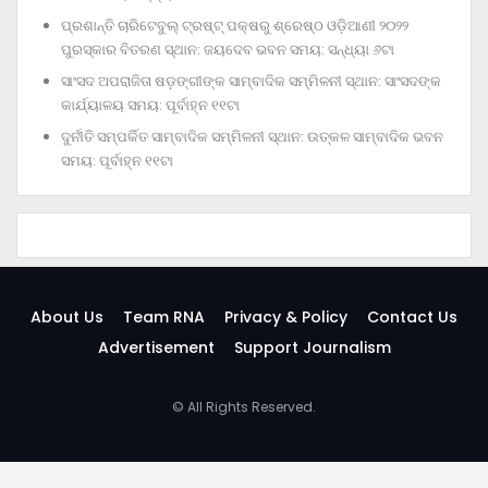
ପ୍ରଶାନ୍ତି ଚାରିଟେବୁଲ୍‌ ଟ୍ରଷ୍ଟ୍‌ ପକ୍ଷରୁ ଶ୍ରେଷ୍ଠ ଓଡ଼ିଆଣୀ ୨୦୨୨
ପୁରସ୍କାର ବିତରଣ ସ୍ଥାନ: ଜୟଦେବ ଭବନ ସମୟ: ସନ୍ଧ୍ୟା ୬ଟା
ସାଂସଦ ଅପରାଜିତା ଷଡ଼ଙ୍ଗୀଙ୍କ ସାମ୍ବାଦିକ ସମ୍ମିଳନୀ ସ୍ଥାନ: ସାଂସଦଙ୍କ
କାର୍ଯ୍ୟାଳୟ ସମୟ: ପୂର୍ବାହ୍ନ ୧୧ଟା
ଦୁର୍ନୀତି ସମ୍ପର୍କିତ ସାମ୍ବାଦିକ ସମ୍ମିଳନୀ ସ୍ଥାନ: ଉତ୍କଳ ସାମ୍ବାଦିକ ଭବନ
ସମୟ: ପୂର୍ବାହ୍ନ ୧୧ଟା
About Us
Team RNA
Privacy & Policy
Contact Us
Advertisement
Support Journalism
© All Rights Reserved.