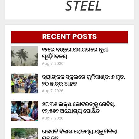
RECENT POSTS
୧୨ରେ ବଙ୍ଗୋପସାଗରରେ ନୂଆ
ଘୂର୍ଣ୍ଣିବଳୟ
Aug 7, 2026
ବ୍ୟାଙ୍କକ ସ୍କୁଲରେ ଗୁଳିକାଣ୍ଡ: ୭ ମୃତ,
୨୦ ଛାତ୍ର ଆହତ
Aug 7, 2026
୫୮.୩୬ ଲକ୍ଷ ଭୋଟରଙ୍କୁ ନୋଟିସ୍‌,
୧୨,୫୭୨ ଅଯୋଗ୍ୟ ଘୋଷିତ
Aug 7, 2026
ଗଜପତି ବିକାଶ ରୋଡମ୍ୟାପ୍‌କୁ ମିଳିଲା
ଗୁରୁତ୍ୱ