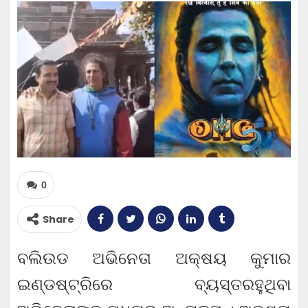
0
Share
ବଲିଉଡ ଅଭିନେତା ଅକ୍ଷୟ କୁମାର
ଇଣ୍ଡଷ୍ଟ୍ରିରେ ବ୍ୟସ୍ତରହୁଥିବା