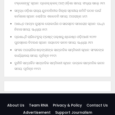
ଟକ୍‌ଲେଙ୍କୁ’ ସ୍ଥାନ: ପ୍ରେସ୍‌ କ୍ଲବ୍‌ ଅଫ୍‌ ଓଡ଼ିଶା ସମୟ: ସଂଧ୍ୟା ସାଢ଼େ ୬ଟା
ସମୃଦ୍ଧ ଓଡ଼ିଶା ରାଜ୍ୟ ଯୁବବାହିନୀର ଜିଲ୍ଲା ସ୍ତରୀୟ କମିଟି ଗଠନ ପାଇଁ
କର୍ମଶାଳା ସ୍ଥାନ: ଲୋହିଆ ଏକାଡେମି ସମୟ: ଅପରାହ୍‌ଣ ୪ଟା
ଅଶାନ୍ତ ଆତ୍ମା ପୁସ୍ତକ ଲୋକାର୍ପଣ ଓ ସାରସ୍ବତ ସମାରୋହ ସ୍ଥାନ: ପାନ୍ଥ
ନିବାସ ସମୟ: ସନ୍ଧ୍ୟା ୫ଟା
ପ୍ରଶାନ୍ତି ଚାରିଟେବୁଲ୍‌ ଟ୍ରଷ୍ଟ୍‌ ପକ୍ଷରୁ ଶ୍ରେଷ୍ଠ ଓଡ଼ିଆଣୀ ୨୦୨୨
ପୁରସ୍କାର ବିତରଣ ସ୍ଥାନ: ଜୟଦେବ ଭବନ ସମୟ: ସନ୍ଧ୍ୟା ୬ଟା
ସାଂସଦ ଅପରାଜିତା ଷଡ଼ଙ୍ଗୀଙ୍କ ସାମ୍ବାଦିକ ସମ୍ମିଳନୀ ସ୍ଥାନ: ସାଂସଦଙ୍କ
କାର୍ଯ୍ୟାଳୟ ସମୟ: ପୂର୍ବାହ୍ନ ୧୧ଟା
ଦୁର୍ନୀତି ସମ୍ପର୍କିତ ସାମ୍ବାଦିକ ସମ୍ମିଳନୀ ସ୍ଥାନ: ଉତ୍କଳ ସାମ୍ବାଦିକ ଭବନ
ସମୟ: ପୂର୍ବାହ୍ନ ୧୧ଟା
About Us
Team RNA
Privacy & Policy
Contact Us
Advertisement
Support Journalism