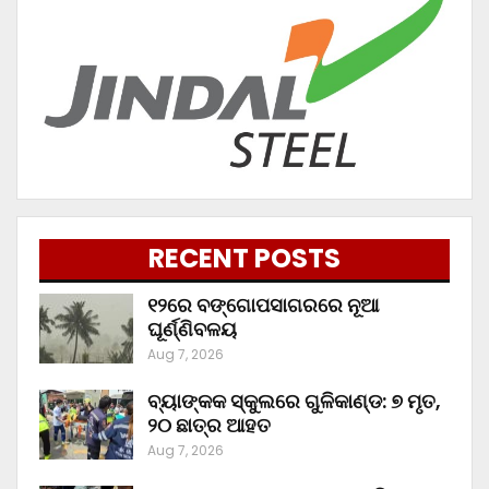
RECENT POSTS
୧୨ରେ ବଙ୍ଗୋପସାଗରରେ ନୂଆ
ଘୂର୍ଣ୍ଣିବଳୟ
Aug 7, 2026
ବ୍ୟାଙ୍କକ ସ୍କୁଲରେ ଗୁଳିକାଣ୍ଡ: ୭ ମୃତ,
୨୦ ଛାତ୍ର ଆହତ
Aug 7, 2026