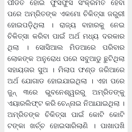
ପୀଡିତ ହୋଇ ଫୁସଫୁସ ସଂକ୍ରମିତ ହେବା
ପରେ ଅମ୍ରିତଙ୍କ ଏକମୋ ଚିକିତ୍ସା ଜରୁରୀ
ହୋଇପଡ଼ିଥିଲା । ରାଜ୍ୟ ବାହାରକୁ ନେଇ
ଚିକିତ୍ସା କରିବା ପାଇଁ ଅର୍ଥ ମଧ୍ୟ ଦରକାର
ଥିଲା । ସୋସିଆଲ ମିଡଆରେ ପରିବାର
ଲୋକଙ୍କ ଅନୁରୋଧ ପରେ ସବୁଆଡୁ ଛୁଟିଥିଲା
ସହାୟତାର ସୁଅ । ମିଲାପ ଫଣ୍ଡ ଜରିଆରେ
ଅର୍ଥ ଯୋଗାଡ ହୋଇଯାଇଥିଲା । ଏହା ପରେ
ଜୁନ୍ ୩ରେ ଭୁବନେଶ୍ୱରରୁ ଅମ୍ରିତଙ୍କୁ
ଏୟାରଲିଫ୍ଟ କରି ଚେନ୍ନାଇ ନିଆଯାଇଥିଲା ।
ଅମ୍ରିତଙ୍କ ଚିକିତ୍ସା ପାଇଁ କୋଟି କୋଟି
ଟଙ୍କା ଖର୍ଚ୍ଚ ହୋଇସାରିଲାଣି । ପାଖାପଖି