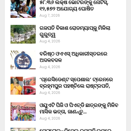
୫୮.୩୬ ଲକ୍ଷ ଭୋଟରଙ୍କୁ ନୋଟିସ୍‌,
୧୨,୫୭୨ ଅଯୋଗ୍ୟ ଘୋଷିତ
Aug 7, 2026
ଗଜପତି ବିକାଶ ରୋଡମ୍ୟାପ୍‌କୁ ମିଳିଲା
ଗୁରୁତ୍ୱ
Aug 4, 2026
ବରିଷ୍ଠ ଓଏଏସ୍‌ ଅଧିକାରୀସ୍ତରରେ
ଅଦଳବଦଳ
Aug 4, 2026
‘ପ୍ରେସିଡେଣ୍ଟ ସ୍ପେଶାଲ’ ଟ୍ରେନରେ
ବ୍ରହ୍ମପୁର ପହଞ୍ଚିଲେ ରାଷ୍ଟ୍ରପତି,
Aug 4, 2026
ଓୟୁଏଟି ପିଜି ଓ ପିଏଚ୍‌ଡି ଛାତ୍ରଙ୍କୁ ମିଳିବ
ମାସିକ ଭତ୍ତା, ଜାଣନ୍ତୁ…
Aug 4, 2026
ପେଟ୍ରୋଲ-ଡିଜେଲ ରପ୍ତାନି ଉପରେ