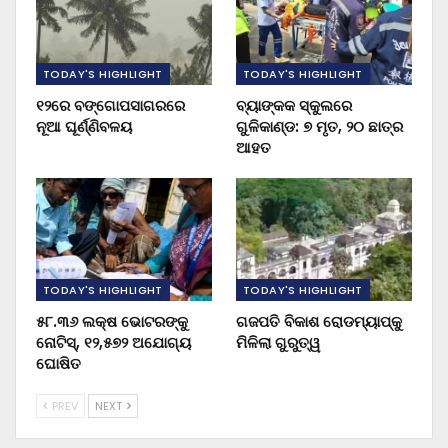
TODAY'S HIGHLIGHT
TODAY'S HIGHLIGHT
୧୨ରେ ବଙ୍ଗୋପସାଗରରେ
ବ୍ୟାଙ୍କକ ସ୍କୁଲରେ
ନୂଆ ଘୂର୍ଣ୍ଣିବଳୟ
ଗୁଳିକାଣ୍ଡ: ୭ ମୃତ, ୨୦ ଛାତ୍ର
ଆହତ
TODAY'S HIGHLIGHT
TODAY'S HIGHLIGHT
୫୮.୩୬ ଲକ୍ଷ ଭୋଟରଙ୍କୁ
ଗଜପତି ବିକାଶ ରୋଡମ୍ୟାପ୍‌କୁ
ନୋଟିସ୍‌, ୧୨,୫୭୨ ଅଯୋଗ୍ୟ
ମିଳିଲା ଗୁରୁତ୍ୱ
ଘୋଷିତ
PREV
NEXT