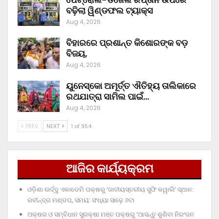
ବଢ଼ିଲା ୱିଣ୍ଡଫଲ ଟ୍ୟାକ୍ସ
Aug 4, 2026
ବିହାରରେ ପ୍ରଶାନ୍ତ କିଶୋରଙ୍କ ବଡ଼
ବିଜୟ,
Aug 4, 2026
ୟୁନେସ୍କୋ ଅମୂର୍ତ୍ତ ଐତିହ୍ୟ ତାଲିକାରେ
ରଥଯାତ୍ରା ସାମିଲ ପାଇଁ…
Aug 4, 2026
PREV
NEXT
1 of 954
ଆଜିର କାର୍ଯ୍ୟକ୍ରମ
ଓଡ଼ିଶା ଊର୍ଦ୍ଦୁ ଏକାଡେମି ପକ୍ଷରୁ ‘ଜାତୀୟସ୍ତରୀୟ ସୁଫି କୱାଲି’ ସ୍ଥାନ:
ରବୀନ୍ଦ୍ର ମଣ୍ଡପ, ସମୟ: ସଂଧ୍ୟା ସାଢ଼େ ୬ଟା
ଅକ୍ଷର ଓ ସମ୍ବିଧାନ ସୁରକ୍ଷା ମଞ୍ଚ ପକ୍ଷରୁ ‘ଆସନ୍ତୁ ଶୁଣିବା ନିରଂଜନ