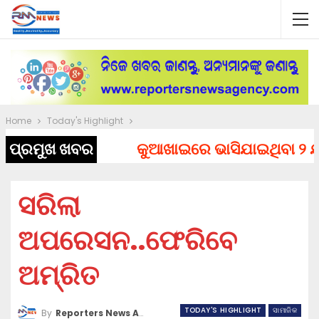
Home
Today's Highlight
ପ୍ରମୁଖ ଖବର
କୁଆଖାଇରେ ଭାସିଯାଇଥିବା ୨ ଯୁବ
ସରିଲା
ଅପରେସନ..ଫେରିବେ
ଅମ୍ରିତ
TODAY'S HIGHLIGHT
ସାମାଜିକ
By
Reporters News Agency