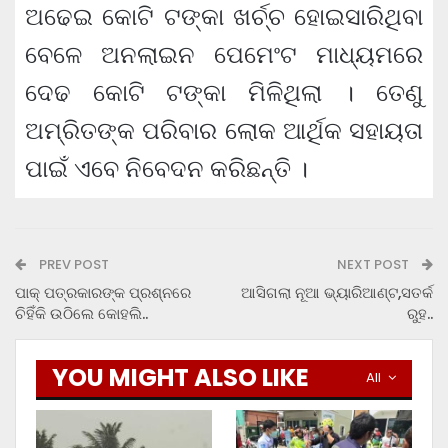
ଅଢେଇ କୋଟି ଟଙ୍କା ଖର୍ଚ୍ଚ ହୋଇସାରିଥିବା
ବେଳେ ଅନଲାଇନ ପେମେଂଟ ମାଧ୍ୟମରେ
ଦେଢ କୋଟି ଟଙ୍କା ମିଳିଥିଲା । ତେଣୁ
ଅମ୍ରିତଙ୍କ ପରିବାର ଲୋକ ଆର୍ଥିକ ସହାୟତା
ପାଇଁ ଏବେ ନିବେଦନ କରିଛନ୍ତି ।
PREV POST
NEXT POST
ପାକ୍ ପତ୍ରକାରଙ୍କ ପ୍ରଶ୍ନରେ
ଆସିଗଲା ନୂଆ ଭ୍ୟାରିଆଣ୍ଟ,ସତର୍କ
ଚିହିଁକି ଉଠିଲେ କୋହଲି..
ରୁହ..
YOU MIGHT ALSO LIKE
All