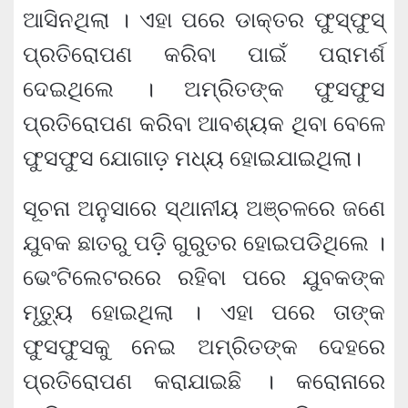
ଆସିନଥିଲା । ଏହା ପରେ ଡାକ୍ତର ଫୁସ୍‌ଫୁସ୍‌
ପ୍ରତିରୋପଣ କରିବା ପାଇଁ ପରାମର୍ଶ
ଦେଇଥିଲେ । ଅମ୍ରିତଙ୍କ ଫୁସଫୁସ
ପ୍ରତିରୋପଣ କରିବା ଆବଶ୍ୟକ ଥିବା ବେଳେ
ଫୁସଫୁସ ଯୋଗାଡ଼ ମଧ୍ୟ ହୋଇଯାଇଥିଲା।
ସୂଚନା ଅନୁସାରେ ସ୍ଥାନୀୟ ଅଞ୍ଚଳରେ ଜଣେ
ଯୁବକ ଛାତରୁ ପଡ଼ି ଗୁରୁତର ହୋଇପଡିଥିଲେ ।
ଭେଂଟିଲେଟରରେ ରହିବା ପରେ ଯୁବକଙ୍କ
ମୃତ୍ୟୁ ହୋଇଥିଲା । ଏହା ପରେ ତାଙ୍କ
ଫୁସଫୁସକୁ ନେଇ ଅମ୍ରିତଙ୍କ ଦେହରେ
ପ୍ରତିରୋପଣ କରାଯାଇଛି । କରୋନାରେ