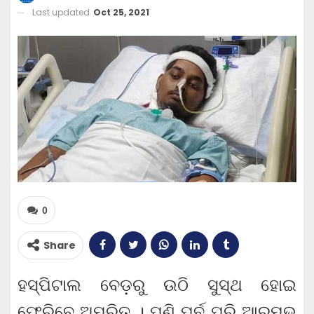
Last updated
Oct 25, 2021
0
Share
ହସ୍ପିଟାଲ ବେଡ଼ରୁ ଉଠି ସୁସ୍ଥ ହୋଇ
ଫେରିବେ ଅମ୍ରିତ । ପୁଣି ପୂର୍ବ ପରି ଆରମ୍ଭ