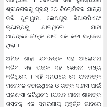
ଶ୍ରୀନଗରରୁ ପ୍ରାୟ ୨୦ କିଲୋମିଟର ଯାତ୍ରା
କରି ପୁଲୱାମା ଲେଥପୁରା ସିଆରପିଏଫ
କ୍ୟାମ୍ପକୁ ଯାଇଥିଲେ । ଯାହା
ଆତଙ୍କବାଦୀଙ୍କ ପାଇଁ ଏକ କଡ଼ା ସନ୍ଦେଶ
ଥିଲା ।
ଅମିତ ଶାହା ଯବାନଙ୍କ ସହ ଆଲୋଚନା
କରିବା ସହ ତାଙ୍କ ସହ ଭୋଜନ ମଧ୍ୟ
କରିଥିଲେ । ଏହି ସମୟରେ ସେ ଯବାନଙ୍କ
ମନୋବଳ ବଢାଇଥିଲେ ଓ ତାଙ୍କ ସାହାସ ପାଇଁ
ପ୍ରଶଂସା କରିଥିଲେ ।ଯବାନ ମାନେ ଶାହାଙ୍କ
ଗସ୍ତକୁ ଏକ ସ୍ମରଣୀୟ ମୂହୁର୍ତ୍ତ ଭାବରେ