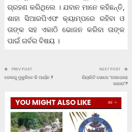
ଗ୍ରହଣ କରିଥିଲେ । ଯବାନ ମାନେ କହିଛନ୍ତି,
ଶାହା ସିଆରପିଏଫ କ୍ୟାମ୍ପରେ ରହିବା ଓ
ତାଙ୍କ ସହ ଏକାଠି ଭୋଜନ କରିବା ତାଙ୍କ
ପାଇଁ ଗର୍ବର ବିଷୟ ।
PREV POST
NEXT POST
ଜେଲରୁ ମୁକୁଳିବେ କି ଆର୍ୟନ ?
ରିୟଲିଟି ସୋରେ ‘ରସଗୋଲା
କାହାର’?
YOU MIGHT ALSO LIKE
All