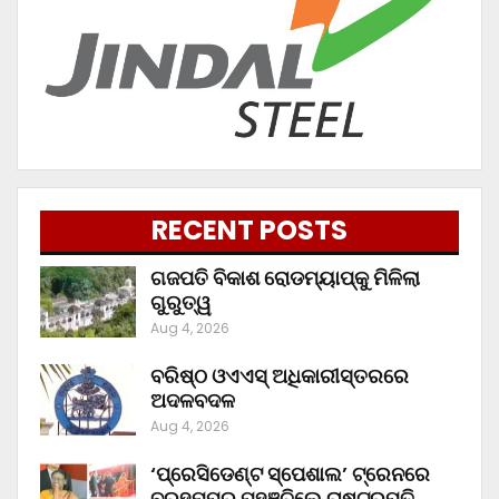
RECENT POSTS
ଗଜପତି ବିକାଶ ରୋଡମ୍ୟାପ୍‌କୁ ମିଳିଲା
ଗୁରୁତ୍ୱ
Aug 4, 2026
ବରିଷ୍ଠ ଓଏଏସ୍‌ ଅଧିକାରୀସ୍ତରରେ
ଅଦଳବଦଳ
Aug 4, 2026
‘ପ୍ରେସିଡେଣ୍ଟ ସ୍ପେଶାଲ’ ଟ୍ରେନରେ
ବ୍ରହ୍ମପୁର ପହଞ୍ଚିଲେ ରାଷ୍ଟ୍ରପତି,