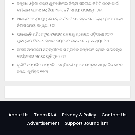
ସମୃଦ୍ଧ ଓଡ଼ିଶା ରାଜ୍ୟ ଯୁବବାହିନୀର ଜିଲ୍ଲା ସ୍ତରୀୟ କମିଟି ଗଠନ ପାଇଁ
କର୍ମଶାଳା ସ୍ଥାନ: ଲୋହିଆ ଏକାଡେମି ସମୟ: ଅପରାହ୍‌ଣ ୪ଟା
ଅଶାନ୍ତ ଆତ୍ମା ପୁସ୍ତକ ଲୋକାର୍ପଣ ଓ ସାରସ୍ବତ ସମାରୋହ ସ୍ଥାନ: ପାନ୍ଥ
ନିବାସ ସମୟ: ସନ୍ଧ୍ୟା ୫ଟା
ପ୍ରଶାନ୍ତି ଚାରିଟେବୁଲ୍‌ ଟ୍ରଷ୍ଟ୍‌ ପକ୍ଷରୁ ଶ୍ରେଷ୍ଠ ଓଡ଼ିଆଣୀ ୨୦୨୨
ପୁରସ୍କାର ବିତରଣ ସ୍ଥାନ: ଜୟଦେବ ଭବନ ସମୟ: ସନ୍ଧ୍ୟା ୬ଟା
ସାଂସଦ ଅପରାଜିତା ଷଡ଼ଙ୍ଗୀଙ୍କ ସାମ୍ବାଦିକ ସମ୍ମିଳନୀ ସ୍ଥାନ: ସାଂସଦଙ୍କ
କାର୍ଯ୍ୟାଳୟ ସମୟ: ପୂର୍ବାହ୍ନ ୧୧ଟା
ଦୁର୍ନୀତି ସମ୍ପର୍କିତ ସାମ୍ବାଦିକ ସମ୍ମିଳନୀ ସ୍ଥାନ: ଉତ୍କଳ ସାମ୍ବାଦିକ ଭବନ
ସମୟ: ପୂର୍ବାହ୍ନ ୧୧ଟା
About Us
Team RNA
Privacy & Policy
Contact Us
Advertisement
Support Journalism