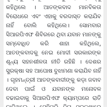
କହିଥିଲେ । ଆତଙ୍କବାଦ ମାନବିକତା
ବିରୋଧରେ ଏବଂ ଏହାକୁ ବରଦାସ୍ତ କରାଯିବ
ନାହିଁ ବୋଲି କହିଥିଲେ। ସୋମବାର
ସିଆରପିଏଫ ଶିବିରରେ ଥିବା ଯବାନ ମାନଙ୍କୁ
ସମ୍ବୋଧିତ କରି ଶାହା କହିଥିଲେ,
ଆତଙ୍କବାଦକୁ ନେଇ ମୋଦୀ ସରକାରଙ୍କ
ଶୂନ୍ୟ ସହନଶୀଳତା ନୀତି ରହିଛି । ଦେଶର
ସୁରକ୍ଷା ସହ ଆପୋଷ ବୁଝାମଣା କରାଯିବ ନାହିଁ
। ଗୃହମନ୍ତ୍ରୀ ଆତଙ୍କବାଦୀଙ୍କୁ କଡ଼ା ଜବାବ
ଦେବା ପାଇଁ ଓ ଯବାନଙ୍କ ମନୋବଳ
ବଢାଇବାକୁ ସିଆରପିଏଫ କ୍ୟାମ୍ପରେ ରାତି
କାଟିଥିଲେ । ସେହିପରି ବିନା ସୁରକ୍ଷାରେ