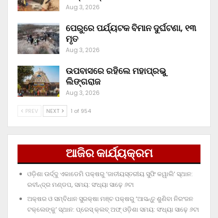
Aug 3, 2026
ପେରୁରେ ପର୍ଯ୍ୟଟକ ବିମାନ ଦୁର୍ଘଟଣା, ୧୩
ମୃତ
Aug 3, 2026
ଉପବାସରେ ରହିଲେ ମହାପ୍ରଭୁ
ଲିଙ୍ଗରାଜ
Aug 3, 2026
PREV
NEXT
1 of 954
ଆଜିର କାର୍ଯ୍ୟକ୍ରମ
ଓଡ଼ିଶା ଊର୍ଦ୍ଦୁ ଏକାଡେମି ପକ୍ଷରୁ ‘ଜାତୀୟସ୍ତରୀୟ ସୁଫି କୱାଲି’ ସ୍ଥାନ:
ରବୀନ୍ଦ୍ର ମଣ୍ଡପ, ସମୟ: ସଂଧ୍ୟା ସାଢ଼େ ୬ଟା
ଅକ୍ଷର ଓ ସମ୍ବିଧାନ ସୁରକ୍ଷା ମଞ୍ଚ ପକ୍ଷରୁ ‘ଆସନ୍ତୁ ଶୁଣିବା ନିରଂଜନ
ଟକ୍‌ଲେଙ୍କୁ’ ସ୍ଥାନ: ପ୍ରେସ୍‌ କ୍ଲବ୍‌ ଅଫ୍‌ ଓଡ଼ିଶା ସମୟ: ସଂଧ୍ୟା ସାଢ଼େ ୬ଟା