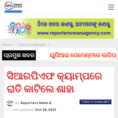
Home
Today's Highlight
ପ୍ରମୁଖ ଖବର
ୟୁପିଆଇ ପେମେଣ୍ଟରେ ଲାଗିପାରେ ଚା
ସିଆରପିଏଫ କ୍ୟାମ୍ପରେ
ରାତି କାଟିଲେ ଶାହା
TODAY'S HIGHLIGHT
By
Reporters News Agency
Last updated
Oct 26, 2021