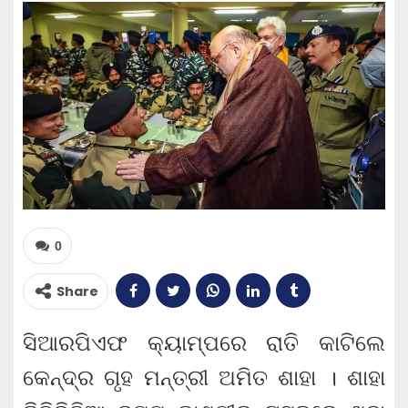
0
Share
ସିଆରପିଏଫ କ୍ୟାମ୍ପରେ ରାତି କାଟିଲେ
କେନ୍ଦ୍ର ଗୃହ ମନ୍ତ୍ରୀ ଅମିତ ଶାହା । ଶାହା