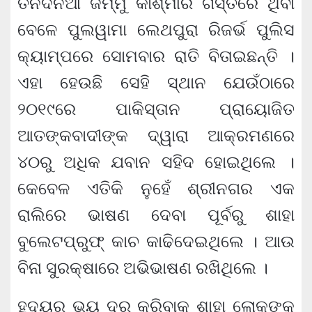
ତିନିଦିନିଆ ଜମ୍ମୁ କାଶ୍ମୀର ଗସ୍ତରେ ଥିବା
ବେଳେ ପୁଲୱାମା ଲେଥପୁରା ରିଜର୍ଭ ପୁଲିସ
କ୍ୟାମ୍ପରେ ସୋମବାର ରାତି ବିତାଇଛନ୍ତି ।
ଏହା ହେଉଛି ସେହି ସ୍ଥାନ ଯେଉଁଠାରେ
୨୦୧୯ରେ ପାକିସ୍ତାନ ପ୍ରାୟୋଜିତ
ଆତଙ୍କବାଦୀଙ୍କ ଦ୍ୱାରା ଆକ୍ରମଣରେ
୪୦ରୁ ଅଧିକ ଯବାନ ସହିଦ ହୋଇଥିଲେ ।
କେବେଳ ଏତିକି ନୁହେଁ ଶ୍ରୀନଗର ଏକ
ରାଲିରେ ଭାଷଣ ଦେବା ପୂର୍ବରୁ ଶାହା
ବୁଲେଟପ୍ରୁଫ୍ କାଚ କାଢିଦେଇଥିଲେ । ଆଉ
ବିନା ସୁରକ୍ଷାରେ ଅଭିଭାଷଣ ରଖିଥିଲେ ।
ହୃଦୟରୁ ଭୟ ଦୂର କରିବାକୁ ଶାହା ଲୋକଙ୍କୁ