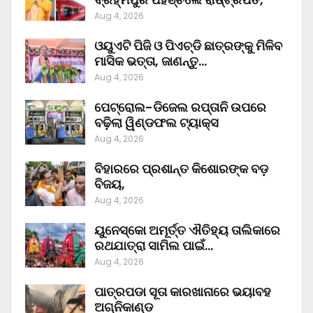
Aug 4, 2026
ଓୟୁଏଟି ପିଜି ଓ ପିଏଚ୍‌ଡି ଛାତ୍ରଙ୍କୁ ମିଳିବ
ମାସିକ ଭତ୍ତା, ଜାଣନ୍ତୁ…
Aug 4, 2026
ପେଟ୍ରୋଲ-ଡିଜେଲ ରପ୍ତାନି ଉପରେ
ବଢ଼ିଲା ୱିଣ୍ଡଫଲ ଟ୍ୟାକ୍ସ
Aug 4, 2026
ବିହାରରେ ପ୍ରଶାନ୍ତ କିଶୋରଙ୍କ ବଡ଼
ବିଜୟ,
Aug 4, 2026
ୟୁନେସ୍କୋ ଅମୂର୍ତ୍ତ ଐତିହ୍ୟ ତାଲିକାରେ
ରଥଯାତ୍ରା ସାମିଲ ପାଇଁ…
Aug 4, 2026
ପାତ୍ରପଡା ସୂତା କାରଖାନାରେ ଭୟାବହ
ଅଗ୍ନିକାଣ୍ଡ