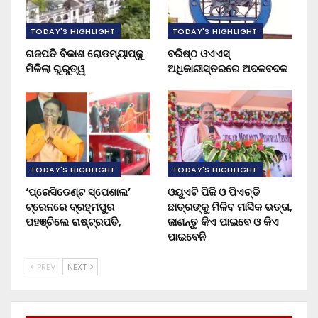
TODAY'S HIGHLIGHT
TODAY'S HIGHLIGHT
ଗଜପତି ବିକାଶ ରୋଡମ୍ୟାପ୍‌କୁ
ବରିଷ୍ଠ ଓଏଏସ୍‌
ମିଳିଲା ଗୁରୁତ୍ୱ
ଅଧିକାରୀସ୍ତରରେ ଅଦଳବଦଳ
TODAY'S HIGHLIGHT
TODAY'S HIGHLIGHT
‘ପ୍ରେସିଡେଣ୍ଟ ସ୍ପେଶାଲ’
ଓୟୁଏଟି ପିଜି ଓ ପିଏଚ୍‌ଡି
ଟ୍ରେନରେ ବ୍ରହ୍ମପୁର
ଛାତ୍ରଙ୍କୁ ମିଳିବ ମାସିକ ଭତ୍ତା,
ପହଞ୍ଚିଲେ ରାଷ୍ଟ୍ରପତି,
ଜାଣନ୍ତୁ କିଏ ପାଇବେ ଓ କିଏ
ପାଇବେନି
PREV
NEXT