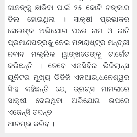
ଖାନଙ୍କୁ ଛାଡିବା ପାଇଁ ୨୫ କୋଟି ଟଙ୍କାର
ଡିଲ ହୋଇଥିଲା । ସାକ୍ଷୀ ପ୍ରଭାକର
ସେଲଙ୍କ ଅଭିଯୋଗ ପରେ ନାମ ଓ ଜାତି
ପ୍ରମାଣପତ୍ରକୁ ନେଇ ମହାରାଷ୍ଟ୍ର ମନ୍ତ୍ରୀ
ନବାବ ମଲ୍ଲିକ ୱାଙ୍ଖଡେଙ୍କୁ ଟାର୍ଗେଟ
କରିଛନ୍ତି । ତେବେ ଏନସିବିର ଭିଜିଲାନ୍ସ
ୟୁନିଟର ମୁଖ୍ୟ ଡିଡିଜି ଏନଆର,ଧନେଶ୍ୱର
ସିଂହ କହିଛନ୍ତି ଯେ, ଡ୍ରଗ୍ସ ମାମଲାରେ
ସାକ୍ଷୀ ଦେଇଥିବା ଅଭିଯୋଗ ଉପରେ
ଏଜେନ୍ସି ତଦନ୍ତ
ଆରମ୍ଭ କରିବ ।