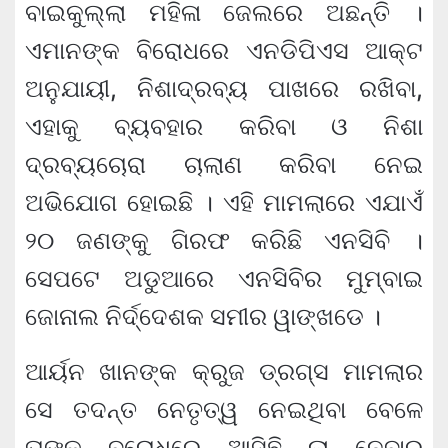
ବାଇକୁଲ୍ଲା ମହିଳା ଜେଲରେ ଅଛନ୍ତି ।
ଏମାନଙ୍କ ବିରୋଧରେ ଏନଡିପିଏସ ଆକ୍ଟ
ଅନୁଯାୟୀ, ନିଶାଦ୍ରବ୍ୟ ପାଖରେ ରଖିବା,
ଏହାକୁ ବ୍ୟବହାର କରିବା ଓ ନିଶା
ଦ୍ରବ୍ୟଚୋରା ଚାଲାଣ କରିବା ନେଇ
ଅଭିଯୋଗ ହୋଇଛି । ଏହି ମାମଲାରେ ଏଯାଏଁ
୨୦ ଜଣଙ୍କୁ ଗିରଫ କରିଛି ଏନସିବି ।
ସେପଟେ ଅଡୁଆରେ ଏନସିବିର ମୁମ୍ବାଇ
ଜୋନାଲ ନିର୍ଦ୍ଦେଶକ ସମୀର ୱାଙ୍ଖଡେ ।
ଆର୍ୟନ ଖାନଙ୍କ କ୍ରୁଜ ଡ୍ରଗ୍ସ ମାମଲାର
ସେ ତଦନ୍ତ ନେତୃତ୍ୱ ନେଇଥିବା ବେଳେ
ତାଙ୍କ ବରୋଧରେ ଆସିଛି ଲା ନେବାର