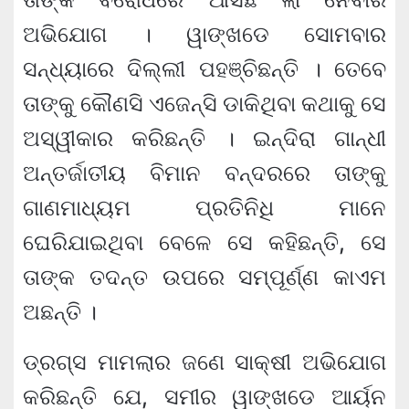
ଅଭିଯୋଗ । ୱାଙ୍ଖଡେ ସୋମବାର
ସନ୍ଧ୍ୟାରେ ଦିଲ୍ଲୀ ପହଞ୍ଚିଛନ୍ତି । ତେବେ
ତାଙ୍କୁ କୌଣସି ଏଜେନ୍ସି ଡାକିଥିବା କଥାକୁ ସେ
ଅସ୍ୱୀକାର କରିଛନ୍ତି । ଇନ୍ଦିରା ଗାନ୍ଧୀ
ଅନ୍ତର୍ଜାତୀୟ ବିମାନ ବନ୍ଦରରେ ତାଙ୍କୁ
ଗାଣମାଧ୍ୟମ ପ୍ରତିନିଧି ମାନେ
ଘେରିଯାଇଥିବା ବେଳେ ସେ କହିଛନ୍ତି, ସେ
ତାଙ୍କ ତଦନ୍ତ ଉପରେ ସମ୍ପୂର୍ଣ୍ଣ କାଏମ
ଅଛନ୍ତି ।
ଡ୍ରଗ୍ସ ମାମଲାର ଜଣେ ସାକ୍ଷୀ ଅଭିଯୋଗ
କରିଛନ୍ତି ଯେ, ସମୀର ୱାଙ୍ଖଡେ ଆର୍ୟନ