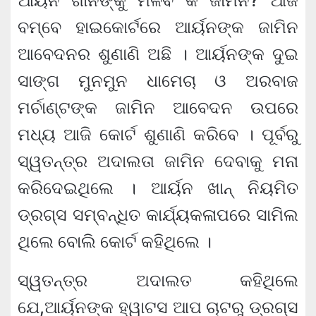
ଆର୍ୟନ ଖାନଙ୍କୁ ମିଳିବ କି ଜାମିନ? ଆଜି
ବମ୍ବେ ହାଇକୋର୍ଟରେ ଆର୍ୟନଙ୍କ ଜାମିନ
ଆବେଦନର ଶୁଣାଣି ଅଛି । ଆର୍ୟନଙ୍କ ଦୁଇ
ସାଙ୍ଗ ମୁନମୁନ ଧାମେଚା ଓ ଅରବାଜ
ମର୍ଚାଣ୍ଟଙ୍କ ଜାମିନ ଆବେଦନ ଉପରେ
ମଧ୍ୟ ଆଜି କୋର୍ଟ ଶୁଣାଣି କରିବେ । ପୂର୍ବରୁ
ସ୍ୱତନ୍ତ୍ର ଅଦାଲତା ଜାମିନ ଦେବାକୁ ମନା
କରିଦେଇଥିଲେ । ଆର୍ୟନ ଖାନ୍ ନିୟମିତ
ଡ୍ରଗ୍ସ ସମ୍ବନ୍ଧିତ କାର୍ଯ୍ୟକଳାପରେ ସାମିଲ
ଥିଲେ ବୋଲି କୋର୍ଟ କହିଥିଲେ ।
ସ୍ୱତନ୍ତ୍ର ଅଦାଲତ କହିଥିଲେ
ଯେ,ଆର୍ୟନଙ୍କ ହ୍ୱାଟସ ଆପ ଚାଟରୁ ଡ୍ରଗ୍ସ