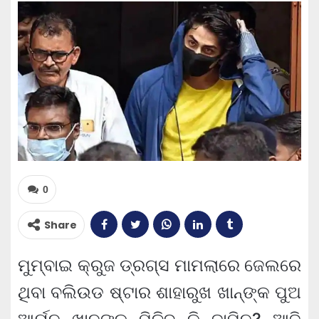
0
Share
ମୁମ୍ବାଇ କ୍ରୁଜ ଡ୍ରଗ୍ସ ମାମଲାରେ ଜେଲରେ
ଥିବା ବଲିଉଡ ଷ୍ଟାର ଶାହାରୁଖ ଖାନ୍‌ଙ୍କ ପୁଅ