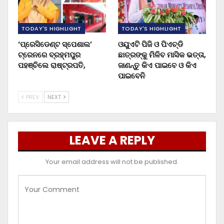
TODAY'S HIGHLIGHT
TODAY'S HIGHLIGHT
‘ପ୍ରେସିଡେଣ୍ଟ ସ୍ପେଶାଲ’
ଓୟୁଏଟି ପିଜି ଓ ପିଏଚ୍‌ଡି
ଟ୍ରେନରେ ବ୍ରହ୍ମପୁର
ଛାତ୍ରଙ୍କୁ ମିଳିବ ମାସିକ ଭତ୍ତା,
ପହଞ୍ଚିଲେ ରାଷ୍ଟ୍ରପତି,
ଜାଣନ୍ତୁ କିଏ ପାଇବେ ଓ କିଏ
ପାଇବେନି
PREV
NEXT
LEAVE A REPLY
Your email address will not be published.