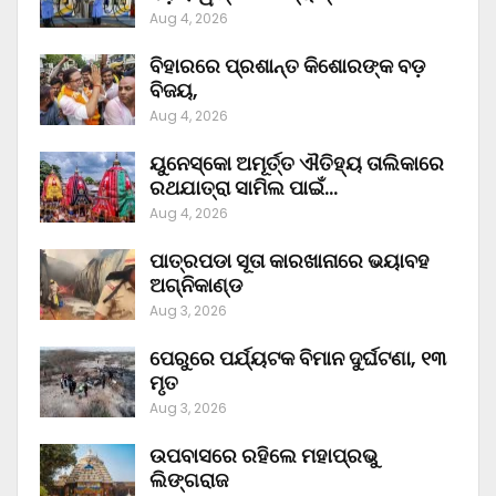
Aug 4, 2026
ବିହାରରେ ପ୍ରଶାନ୍ତ କିଶୋରଙ୍କ ବଡ଼
ବିଜୟ,
Aug 4, 2026
ୟୁନେସ୍କୋ ଅମୂର୍ତ୍ତ ଐତିହ୍ୟ ତାଲିକାରେ
ରଥଯାତ୍ରା ସାମିଲ ପାଇଁ…
Aug 4, 2026
ପାତ୍ରପଡା ସୂତା କାରଖାନାରେ ଭୟାବହ
ଅଗ୍ନିକାଣ୍ଡ
Aug 3, 2026
ପେରୁରେ ପର୍ଯ୍ୟଟକ ବିମାନ ଦୁର୍ଘଟଣା, ୧୩
ମୃତ
Aug 3, 2026
ଉପବାସରେ ରହିଲେ ମହାପ୍ରଭୁ
ଲିଙ୍ଗରାଜ