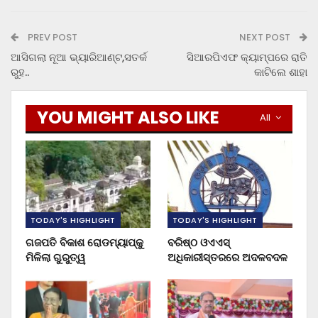
PREV POST
NEXT POST
ଆସିଗଲା ନୂଆ ଭ୍ୟାରିଆଣ୍ଟ,ସତର୍କ
ସିଆରପିଏଫ କ୍ୟାମ୍ପରେ ରାତି
ରୁହ..
କାଟିଲେ ଶାହା
YOU MIGHT ALSO LIKE
All
TODAY'S HIGHLIGHT
TODAY'S HIGHLIGHT
ଗଜପତି ବିକାଶ ରୋଡମ୍ୟାପ୍‌କୁ
ବରିଷ୍ଠ ଓଏଏସ୍‌
ମିଳିଲା ଗୁରୁତ୍ୱ
ଅଧିକାରୀସ୍ତରରେ ଅଦଳବଦଳ