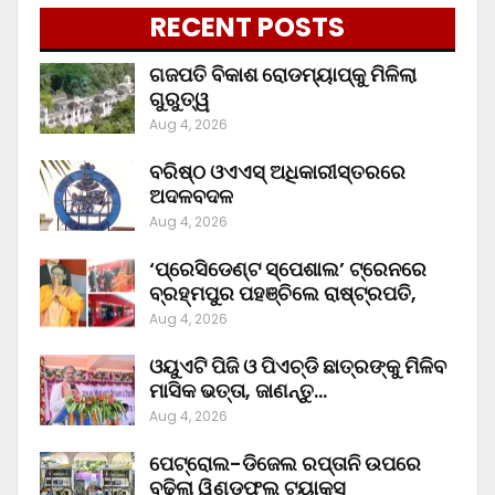
RECENT POSTS
ଗଜପତି ବିକାଶ ରୋଡମ୍ୟାପ୍‌କୁ ମିଳିଲା
ଗୁରୁତ୍ୱ
Aug 4, 2026
ବରିଷ୍ଠ ଓଏଏସ୍‌ ଅଧିକାରୀସ୍ତରରେ
ଅଦଳବଦଳ
Aug 4, 2026
‘ପ୍ରେସିଡେଣ୍ଟ ସ୍ପେଶାଲ’ ଟ୍ରେନରେ
ବ୍ରହ୍ମପୁର ପହଞ୍ଚିଲେ ରାଷ୍ଟ୍ରପତି,
Aug 4, 2026
ଓୟୁଏଟି ପିଜି ଓ ପିଏଚ୍‌ଡି ଛାତ୍ରଙ୍କୁ ମିଳିବ
ମାସିକ ଭତ୍ତା, ଜାଣନ୍ତୁ…
Aug 4, 2026
ପେଟ୍ରୋଲ-ଡିଜେଲ ରପ୍ତାନି ଉପରେ
ବଢ଼ିଲା ୱିଣ୍ଡଫଲ ଟ୍ୟାକ୍ସ