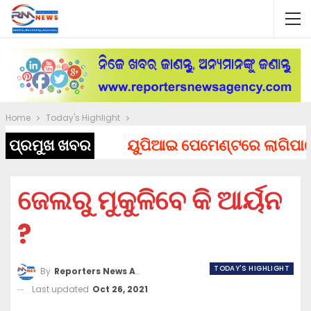
Home
Today's Highlight
ପ୍ରମୁଖ ଖବର
ୟୁପିଆଇ ପେମେଣ୍ଟରେ ଲାଗିପାରେ ଚା
ଜେଲରୁ ମୁକୁଳିବେ କି ଆର୍ୟନ
?
TODAY'S HIGHLIGHT
By
Reporters News Agency
Last updated
Oct 26, 2021