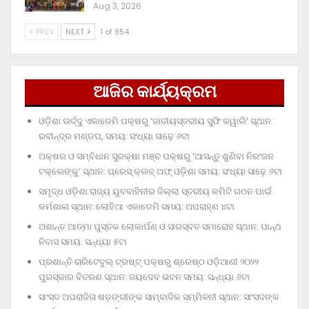
Aug 3, 2026
PREV
NEXT
1 of 954
ଆଜିର କାର୍ଯ୍ୟକ୍ରମ
ଓଡ଼ିଶା ଊର୍ଦ୍ଦୁ ଏକାଡେମି ପକ୍ଷରୁ ‘ଜାତୀୟସ୍ତରୀୟ ସୁଫି କୱାଲି’ ସ୍ଥାନ:
ରବୀନ୍ଦ୍ର ମଣ୍ଡପ, ସମୟ: ସଂଧ୍ୟା ସାଢ଼େ ୬ଟା
ଅକ୍ଷର ଓ ସମ୍ବିଧାନ ସୁରକ୍ଷା ମଞ୍ଚ ପକ୍ଷରୁ ‘ଆସନ୍ତୁ ଶୁଣିବା ନିରଂଜନ
ଟକ୍‌ଲେଙ୍କୁ’ ସ୍ଥାନ: ପ୍ରେସ୍‌ କ୍ଲବ୍‌ ଅଫ୍‌ ଓଡ଼ିଶା ସମୟ: ସଂଧ୍ୟା ସାଢ଼େ ୬ଟା
ସମୃଦ୍ଧ ଓଡ଼ିଶା ରାଜ୍ୟ ଯୁବବାହିନୀର ଜିଲ୍ଲା ସ୍ତରୀୟ କମିଟି ଗଠନ ପାଇଁ
କର୍ମଶାଳା ସ୍ଥାନ: ଲୋହିଆ ଏକାଡେମି ସମୟ: ଅପରାହ୍‌ଣ ୪ଟା
ଅଶାନ୍ତ ଆତ୍ମା ପୁସ୍ତକ ଲୋକାର୍ପଣ ଓ ସାରସ୍ବତ ସମାରୋହ ସ୍ଥାନ: ପାନ୍ଥ
ନିବାସ ସମୟ: ସନ୍ଧ୍ୟା ୫ଟା
ପ୍ରଶାନ୍ତି ଚାରିଟେବୁଲ୍‌ ଟ୍ରଷ୍ଟ୍‌ ପକ୍ଷରୁ ଶ୍ରେଷ୍ଠ ଓଡ଼ିଆଣୀ ୨୦୨୨
ପୁରସ୍କାର ବିତରଣ ସ୍ଥାନ: ଜୟଦେବ ଭବନ ସମୟ: ସନ୍ଧ୍ୟା ୬ଟା
ସାଂସଦ ଅପରାଜିତା ଷଡ଼ଙ୍ଗୀଙ୍କ ସାମ୍ବାଦିକ ସମ୍ମିଳନୀ ସ୍ଥାନ: ସାଂସଦଙ୍କ