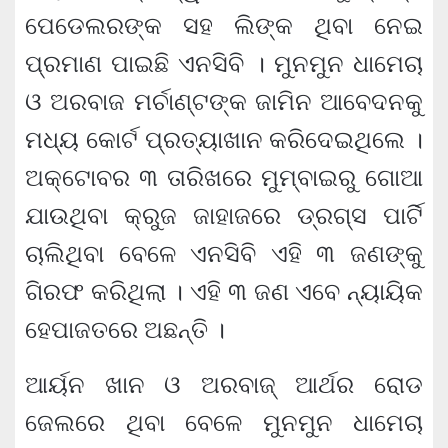
ପେଡେଲରଙ୍କ ସହ ଲିଙ୍କ ଥିବା ନେଇ
ପ୍ରମାଣ ପାଇଛି ଏନସିବି । ମୁନମୁନ ଧାମେଚା
ଓ ଅରବାଜ ମର୍ଚାଣ୍ଟଙ୍କ ଜାମିନ ଆବେଦନକୁ
ମଧ୍ୟ କୋର୍ଟ ପ୍ରତ୍ୟାଖାନ କରିଦେଇଥିଲେ ।
ଅକ୍ଟୋବର ୩ ତାରିଖରେ ମୁମ୍ବାଇରୁ ଗୋଆ
ଯାଉଥିବା କ୍ରୁଜ ଜାହାଜରେ ଡ୍ରଗ୍ସ ପାର୍ଟି
ଚାଲିଥିବା ବେଳେ ଏନସିବି ଏହି ୩ ଜଣଙ୍କୁ
ଗିରଫ କରିଥିଲା । ଏହି ୩ ଜଣ ଏବେ ନ୍ୟାୟିକ
ହେପାଜତରେ ଅଛନ୍ତି ।
ଆର୍ୟନ ଖାନ ଓ ଅରବାଜ୍ ଆର୍ଥର ରୋଡ
ଜେଲରେ ଥିବା ବେଳେ ମୁନମୁନ ଧାମେଚା