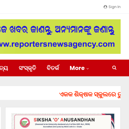
Sign In
ିତ୍ୟ
ସଂସ୍କୃତି
ବିତର୍କ
More
ଏକକ ଶିକ୍ଷକ ସ୍କୁଲରେ ତୁରନ୍ତ ନି