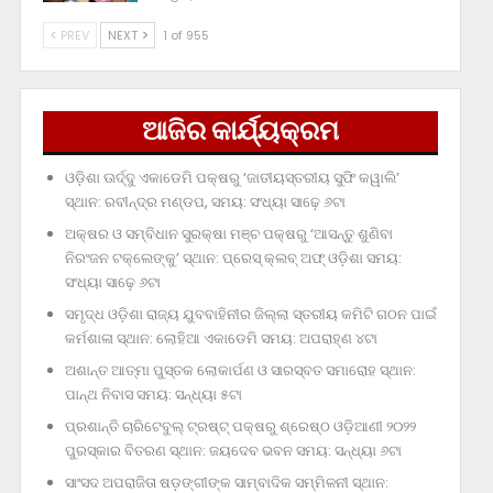
PREV
NEXT
1 of 955
ଆଜିର କାର୍ଯ୍ୟକ୍ରମ
ଓଡ଼ିଶା ଊର୍ଦ୍ଦୁ ଏକାଡେମି ପକ୍ଷରୁ ‘ଜାତୀୟସ୍ତରୀୟ ସୁଫି କୱାଲି’
ସ୍ଥାନ: ରବୀନ୍ଦ୍ର ମଣ୍ଡପ, ସମୟ: ସଂଧ୍ୟା ସାଢ଼େ ୬ଟା
ଅକ୍ଷର ଓ ସମ୍ବିଧାନ ସୁରକ୍ଷା ମଞ୍ଚ ପକ୍ଷରୁ ‘ଆସନ୍ତୁ ଶୁଣିବା
ନିରଂଜନ ଟକ୍‌ଲେଙ୍କୁ’ ସ୍ଥାନ: ପ୍ରେସ୍‌ କ୍ଲବ୍‌ ଅଫ୍‌ ଓଡ଼ିଶା ସମୟ:
ସଂଧ୍ୟା ସାଢ଼େ ୬ଟା
ସମୃଦ୍ଧ ଓଡ଼ିଶା ରାଜ୍ୟ ଯୁବବାହିନୀର ଜିଲ୍ଲା ସ୍ତରୀୟ କମିଟି ଗଠନ ପାଇଁ
କର୍ମଶାଳା ସ୍ଥାନ: ଲୋହିଆ ଏକାଡେମି ସମୟ: ଅପରାହ୍‌ଣ ୪ଟା
ଅଶାନ୍ତ ଆତ୍ମା ପୁସ୍ତକ ଲୋକାର୍ପଣ ଓ ସାରସ୍ବତ ସମାରୋହ ସ୍ଥାନ:
ପାନ୍ଥ ନିବାସ ସମୟ: ସନ୍ଧ୍ୟା ୫ଟା
ପ୍ରଶାନ୍ତି ଚାରିଟେବୁଲ୍‌ ଟ୍ରଷ୍ଟ୍‌ ପକ୍ଷରୁ ଶ୍ରେଷ୍ଠ ଓଡ଼ିଆଣୀ ୨୦୨୨
ପୁରସ୍କାର ବିତରଣ ସ୍ଥାନ: ଜୟଦେବ ଭବନ ସମୟ: ସନ୍ଧ୍ୟା ୬ଟା
ସାଂସଦ ଅପରାଜିତା ଷଡ଼ଙ୍ଗୀଙ୍କ ସାମ୍ବାଦିକ ସମ୍ମିଳନୀ ସ୍ଥାନ: