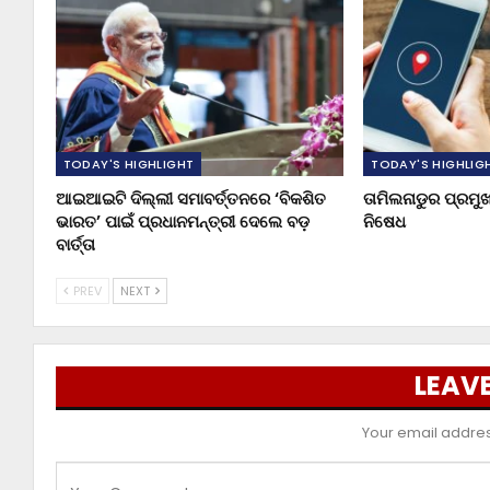
TODAY'S HIGHLIGHT
TODAY'S HIGHLIG
ଆଇଆଇଟି ଦିଲ୍ଲୀ ସମାବର୍ତ୍ତନରେ ‘ବିକଶିତ
ତାମିଲନାଡୁର ପ୍ରମ
ଭାରତ’ ପାଇଁ ପ୍ରଧାନମନ୍ତ୍ରୀ ଦେଲେ ବଡ଼
ନିଷେଧ
ବାର୍ତ୍ତା
PREV
NEXT
LEAVE
Your email address