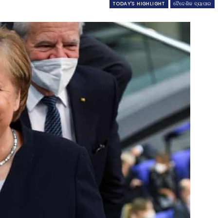
TODAY'S HIGHLIGHT
ବୈଦେଶିକ ବ୍ୟାପାର