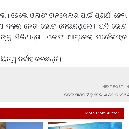
। ହେଲେ ଓଲାଫ ଚାନସେଲର ପାଇଁ ପ୍ରାର୍ଥୀ ହେବା
ଗୀ ଦଳର ନେତା ଭୋଟ ଦେଇନଥିଲେ। ଯଦି ଭୋଟ
କୁ ମିଳିଥାନ୍ତା। ଓଲାଫ ଆଞ୍ଜେଲା ମର୍କେଲଙ୍କ
ତ୍ୱ ନିର୍ବାହ କରିଛନ୍ତି।
NEXT POST
ନକଲି ସାମଗ୍ରୀକୁ ନେଇ ଖାଉଟି ଚିନ୍ତାର
More From Author