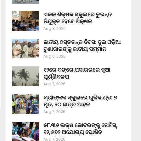
ଏକକ ଶିକ୍ଷକ ସ୍କୁଲରେ ତୁରନ୍ତ
ନିଯୁକ୍ତ ହେବେ ଶିକ୍ଷକ
Aug 8, 2026
ଜାତୀୟ ହସ୍ତତନ୍ତ ଦିବସ: ଦୁଇ ଓଡ଼ିଆ
ବୁଣାକାରଙ୍କୁ ଜାତୀୟ ସମ୍ମାନ
Aug 8, 2026
୧୨ରେ ବଙ୍ଗୋପସାଗରରେ ନୂଆ
ଘୂର୍ଣ୍ଣିବଳୟ
Aug 7, 2026
ବ୍ୟାଙ୍କକ ସ୍କୁଲରେ ଗୁଳିକାଣ୍ଡ: ୭
ମୃତ, ୨୦ ଛାତ୍ର ଆହତ
Aug 7, 2026
୫୮.୩୬ ଲକ୍ଷ ଭୋଟରଙ୍କୁ ନୋଟିସ୍‌,
୧୨,୫୭୨ ଅଯୋଗ୍ୟ ଘୋଷିତ
Aug 7, 2026