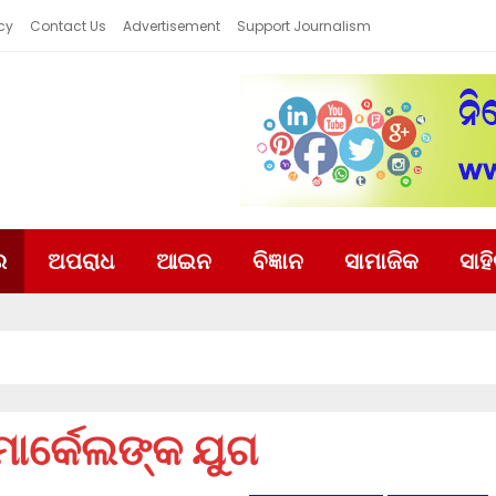
cy
Contact Us
Advertisement
Support Journalism
ର
ଅପରାଧ
ଆଇନ
ବିଜ୍ଞାନ
ସାମାଜିକ
ସାହ
ମାର୍କେଲଙ୍କ ଯୁଗ