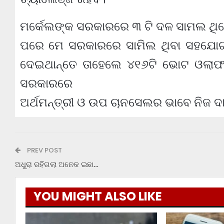
ମର୍କେଲଙ୍କ ସରକାରରେ ୩ ଟି ଦଳ ସାମଲ ଥିଲେ
ପରେ ମେ ସରକାରରେ ସାମିଲ ଥିବା ସହଯୋ
ଦେଇଥାନ୍ତେ ତାହେଲେ ୪୧୬ଟି ଭୋଟ ଓଲାଫଙ୍
ସରକାରରେ
ଅର୍ଥମନ୍ତ୍ରୀ ଓ ଉପ ଚାନସେଲର ଭାବେ ନିଜ ଦାୟି
PREV POST
ଅଧୁରା ରହିଗଲା ଅନେକ ଇଛା…
YOU MIGHT ALSO LIKE