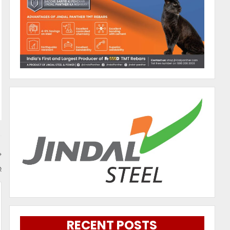
େ
RECENT POSTS