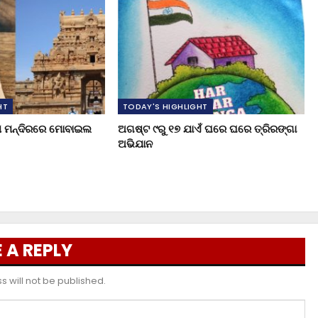
HT
TODAY'S HIGHLIGHT
ୁଖ ମନ୍ଦିରରେ ମୋବାଇଲ
ଅଗଷ୍ଟ ୯ରୁ ୧୭ ଯାଏଁ ଘରେ ଘରେ ତ୍ରିରଙ୍ଗା
ଅଭିଯାନ
 A REPLY
 will not be published.