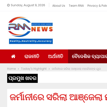
Sunday, August 9, 2026
About Us
Team RNA
Privacy & Poli
ରାଜନୀତି
ଅର୍ଥନୀତି
ବୈଦେଶିକ ବ୍ୟାପା
Home
Today's Highlight
ଜର୍ମାନୀରେ ସରିଲା ଆଞ୍ଜେଲା ମାର୍କେଲଙ୍କ ଯୁଗ
ପ୍ରମୁଖ ଖବର
ଜର୍ମାନୀରେ ସରିଲା ଆଞ୍ଜେଲା 