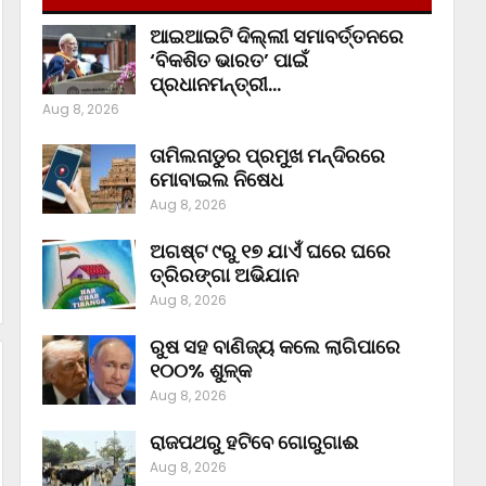
ଆଇଆଇଟି ଦିଲ୍ଲୀ ସମାବର୍ତ୍ତନରେ
‘ବିକଶିତ ଭାରତ’ ପାଇଁ
ପ୍ରଧାନମନ୍ତ୍ରୀ…
Aug 8, 2026
ତାମିଲନାଡୁର ପ୍ରମୁଖ ମନ୍ଦିରରେ
ମୋବାଇଲ ନିଷେଧ
Aug 8, 2026
ଅଗଷ୍ଟ ୯ରୁ ୧୭ ଯାଏଁ ଘରେ ଘରେ
ତ୍ରିରଙ୍ଗା ଅଭିଯାନ
Aug 8, 2026
ରୁଷ ସହ ବାଣିଜ୍ୟ କଲେ ଲାଗିପାରେ
୧୦୦% ଶୁଳ୍କ
Aug 8, 2026
ରାଜପଥରୁ ହଟିବେ ଗୋରୁଗାଈ
Aug 8, 2026