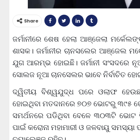
Share
ଜର୍ମାନୀରେ ଶେଷ ହେଲା ଆଞ୍ଜେଲା ମର୍କେଲଙ୍
ଶାସକ। ଜର୍ମାନୀର ଚାନସଲେର ଆଞ୍ଜେଲ ମର
ଯୁଗ ଆରମ୍ଭ ହୋଇଛି। ଜର୍ମାନୀ ସଂସଦରେ 
ସୋଲଜ ନୂଆ ଚାନସେଲର ଭାବେ ନିର୍ବାଚିତ ହୋଇ
ଦ୍ୱିତୀୟ ବିଶ୍ୱଯୁଦ୍ଧ ପରେ ଓଲାଫ ହେଉ
ହୋଇଥିବା ମତଦାନରେ ୭୦୭ ଭୋଟରୁ ୩୯୫ 
ସମର୍ଥନରେ ପଡିଥିବା ବେଳେ ୩୦୩ଟି ଭୋଟ ବି
ପାଇଁ କରୋନା ମହାମାରୀ ଓ ଜଳବାୟୁ ସମସ୍ୟା 
ଚ୍ୟାଲେଞ୍ଜ ରହିବ।