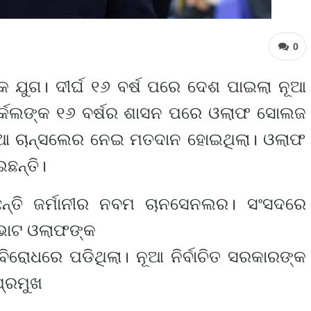
0
କ ଯୁଗ। ଦୀର୍ଘ ୧୬ ବର୍ଷ ପରେ ଦେଶ ପାଇଲା ନୂଆ
୍କେଲଙ୍କ ୧୬ ବର୍ଷର ଶାସନ ପରେ ଓଲାଫ ସୋଲଜ
ନୂଆ ଚାନ୍ସଲେର ନେଇ ମତଦାନ ହୋଇଥିଲା। ଓଲାଫ
ଛନ୍ତି।
ଛନ୍ତି ଜର୍ମାନୀର ନବମ ଚାନସେନଲର। ସଂସଦରେ
ଭୋଟ ଓଲାଫଙ୍କ
ରୋଧରେ ପଡିଥିଲା। ନୂଆ ନିର୍ବାଚିତ ସରକାରଙ୍କ
ପ୍ରମୁଖ