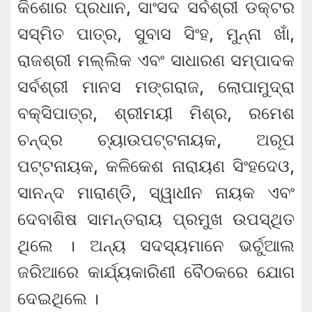
କିଶୋର ପ୍ରଧାନ, ସାଂସଦ ସର୍ବଶ୍ରୀ ଡକ୍ଟର
ସସ୍ମିତ ପାତ୍ର, ସୁବାସ ସିଂହ, ମୁନ୍ନା ଖାଁ,
ରାଜଶ୍ରୀ ମଲ୍ଲିକ ଏବଂ ସାଧାରଣ ସମ୍ପାଦକ
ସର୍ବଶ୍ରୀ ମାନସ ମଙ୍ଗରାଜ, ଲୋପାମୁଦ୍ରା
ବକ୍ସିପାତ୍ର, ଶ୍ରୀମୟୀ ମିଶ୍ର, ରମେଶ
ଚନ୍ଦ୍ର ଚ୍ୟାଉପଟ୍ଟନାୟକ, ଅରୂପ
ପଟ୍ଟନାୟକ, କଳିକେଶ ନାରାୟଣ ସିଂହଦେଓ,
ସାନନ୍ଦ ମାରାଣ୍ଡି, ସ୍ୱାଧୀନ ନାୟକ ଏବଂ
ଦେବାଶିଷ ସାମନ୍ତରାୟ ପ୍ରମୁଖ ଉପସ୍ଥିତ
ଥିଲେ । ଅନ୍ୟ ସଦସ୍ୟମାନେ ଭର୍ଚୁଆଲ
ଜରିଆରେ କାର୍ଯ୍ୟକାରିଣୀ ବୈଠକରେ ଯୋଗ
ଦେଇଥିଲେ ।