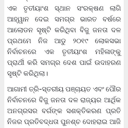
ଏକ ତୃତୀୟାଂଶ ସ୍ଥାନ ସଂରକ୍ଷଣ ଲାଗି
ଆହ୍ୱାନ ଦେଇ ସମଗ୍ର ଭାରତ ବର୍ଷରେ
ଆଲୋଡନ ସୃଷ୍ଟି କରିଥିବା ବିଜୁ ଜନତା ଦଳ
ପ୍ରଥମେ ନିଜ ଆଡୁ ୨୦୧୯ ଲୋକସଭା
ନିର୍ବାଚନରେ ଏକ ତୃତୀୟାଂଶ ମହିଳାଙ୍କୁ
ପ୍ରାର୍ଥୀ କରି ସମଗ୍ର ଦେଶ ପାଇଁ ଉଦାହରଣ
ସୃଷ୍ଟି କରିଥିଲା।
ଆଗାମୀ ତ୍ରି-ସ୍ତରୀୟ ପଞ୍ଚାୟତ ଏବଂ ପୌର
ନିର୍ବାଚନରେ ବିଜୁ ଜନତା ଦଳ ରାଜ୍ୟର ଆର୍ଥିକ
ଅନଗ୍ରସର ବର୍ଗଙ୍କ ସଶକ୍ତିକରଣ ପ୍ରତି
ନିଜର ପ୍ରତିବଦ୍ଧତା ପୁନଶ୍ଚ ଦୋହରାଇ ଆଜି