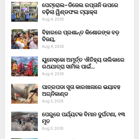
ପେଟ୍ରୋଲ-ଡିଜେଲ ରପ୍ତାନି ଉପରେ
ବଢ଼ିଲା ୱିଣ୍ଡଫଲ ଟ୍ୟାକ୍ସ
Aug 4, 2026
ବିହାରରେ ପ୍ରଶାନ୍ତ କିଶୋରଙ୍କ ବଡ଼
ବିଜୟ,
Aug 4, 2026
ୟୁନେସ୍କୋ ଅମୂର୍ତ୍ତ ଐତିହ୍ୟ ତାଲିକାରେ
ରଥଯାତ୍ରା ସାମିଲ ପାଇଁ…
Aug 4, 2026
ପାତ୍ରପଡା ସୂତା କାରଖାନାରେ ଭୟାବହ
ଅଗ୍ନିକାଣ୍ଡ
Aug 3, 2026
ପେରୁରେ ପର୍ଯ୍ୟଟକ ବିମାନ ଦୁର୍ଘଟଣା, ୧୩
ମୃତ
Aug 3, 2026