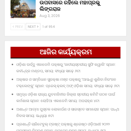
ଉପବାସରେ ରହିଲେ ମହାପ୍ରଭୁ
ଲିଙ୍ଗରାଜ
Aug 3, 2026
PREV
NEXT
1 of 954
ଆଜିର କାର୍ଯ୍ୟକ୍ରମ
ଓଡ଼ିଶା ଊର୍ଦ୍ଦୁ ଏକାଡେମି ପକ୍ଷରୁ ‘ଜାତୀୟସ୍ତରୀୟ ସୁଫି କୱାଲି’ ସ୍ଥାନ:
ରବୀନ୍ଦ୍ର ମଣ୍ଡପ, ସମୟ: ସଂଧ୍ୟା ସାଢ଼େ ୬ଟା
ଅକ୍ଷର ଓ ସମ୍ବିଧାନ ସୁରକ୍ଷା ମଞ୍ଚ ପକ୍ଷରୁ ‘ଆସନ୍ତୁ ଶୁଣିବା ନିରଂଜନ
ଟକ୍‌ଲେଙ୍କୁ’ ସ୍ଥାନ: ପ୍ରେସ୍‌ କ୍ଲବ୍‌ ଅଫ୍‌ ଓଡ଼ିଶା ସମୟ: ସଂଧ୍ୟା ସାଢ଼େ ୬ଟା
ସମୃଦ୍ଧ ଓଡ଼ିଶା ରାଜ୍ୟ ଯୁବବାହିନୀର ଜିଲ୍ଲା ସ୍ତରୀୟ କମିଟି ଗଠନ ପାଇଁ
କର୍ମଶାଳା ସ୍ଥାନ: ଲୋହିଆ ଏକାଡେମି ସମୟ: ଅପରାହ୍‌ଣ ୪ଟା
ଅଶାନ୍ତ ଆତ୍ମା ପୁସ୍ତକ ଲୋକାର୍ପଣ ଓ ସାରସ୍ବତ ସମାରୋହ ସ୍ଥାନ: ପାନ୍ଥ
ନିବାସ ସମୟ: ସନ୍ଧ୍ୟା ୫ଟା
ପ୍ରଶାନ୍ତି ଚାରିଟେବୁଲ୍‌ ଟ୍ରଷ୍ଟ୍‌ ପକ୍ଷରୁ ଶ୍ରେଷ୍ଠ ଓଡ଼ିଆଣୀ ୨୦୨୨
ପୁରସ୍କାର ବିତରଣ ସ୍ଥାନ: ଜୟଦେବ ଭବନ ସମୟ: ସନ୍ଧ୍ୟା ୬ଟା