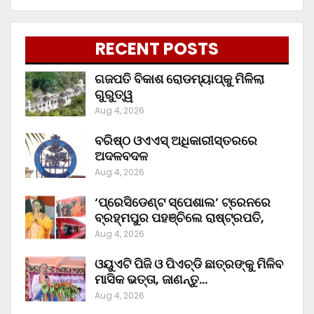
RECENT POSTS
ଗଜପତି ବିକାଶ ରୋଡମ୍ୟାପ୍‌କୁ ମିଳିଲା
ଗୁରୁତ୍ୱ
Aug 4, 2026
ବରିଷ୍ଠ ଓଏଏସ୍‌ ଅଧିକାରୀସ୍ତରରେ
ଅଦଳବଦଳ
Aug 4, 2026
‘ପ୍ରେସିଡେଣ୍ଟ ସ୍ପେଶାଲ’ ଟ୍ରେନରେ
ବ୍ରହ୍ମପୁର ପହଞ୍ଚିଲେ ରାଷ୍ଟ୍ରପତି,
Aug 4, 2026
ଓୟୁଏଟି ପିଜି ଓ ପିଏଚ୍‌ଡି ଛାତ୍ରଙ୍କୁ ମିଳିବ
ମାସିକ ଭତ୍ତା, ଜାଣନ୍ତୁ…
Aug 4, 2026