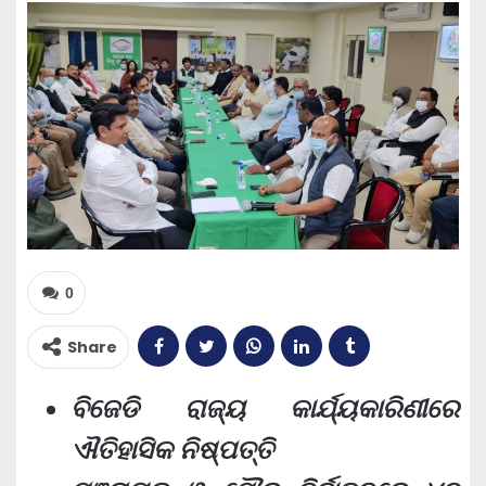
0
Share
ବିଜେଡି ରାଜ୍ୟ କାର୍ଯ୍ୟକାରିଣୀରେ
ଐତିହାସିକ ନିଷ୍ପତ୍ତି