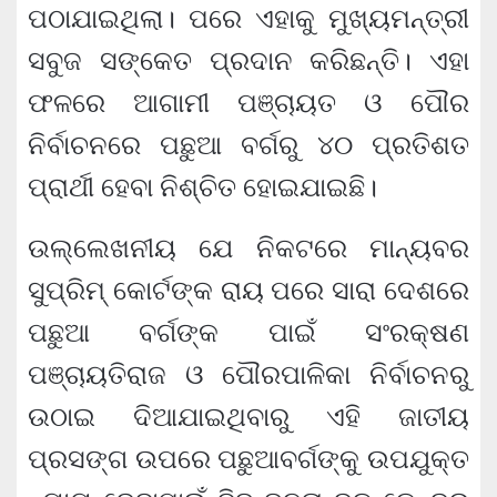
ପଠାଯାଇଥିଲା। ପରେ ଏହାକୁ ମୁଖ୍ୟମନ୍ତ୍ରୀ
ସବୁଜ ସଙ୍କେତ ପ୍ରଦାନ କରିଛନ୍ତି। ଏହା
ଫଳରେ ଆଗାମୀ ପଞ୍ଚାୟତ ଓ ପୌର
ନିର୍ବାଚନରେ ପଛୁଆ ବର୍ଗରୁ ୪୦ ପ୍ରତିଶତ
ପ୍ରାର୍ଥୀ ହେବା ନିଶ୍ଚିତ ହୋଇଯାଇଛି।
ଉଲ୍ଲେଖନୀୟ ଯେ ନିକଟରେ ମାନ୍ୟବର
ସୁପ୍ରିମ୍‍ କୋର୍ଟଙ୍କ ରାୟ ପରେ ସାରା ଦେଶରେ
ପଛୁଆ ବର୍ଗଙ୍କ ପାଇଁ ସଂରକ୍ଷଣ
ପଞ୍ଚାୟତିରାଜ ଓ ପୌରପାଳିକା ନିର୍ବାଚନରୁ
ଉଠାଇ ଦିଆଯାଇଥିବାରୁ ଏହି ଜାତୀୟ
ପ୍ରସଙ୍ଗ ଉପରେ ପଛୁଆବର୍ଗଙ୍କୁ ଉପଯୁକ୍ତ