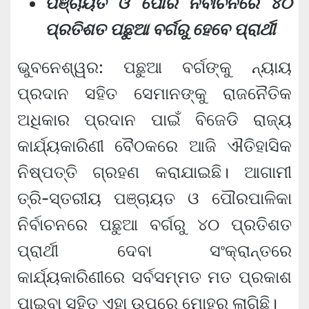
ପଞ୍ଚାୟତ ଓ ପୌର ନିର୍ବାଚନରେ ୪୦
ପ୍ରତିଶତ ପଛୁଆ ବର୍ଗରୁ ହେବେ ପ୍ରାର୍ଥୀ
ଭୁବନେଶ୍ୱର: ପଛୁଆ ବର୍ଗଙ୍କୁ ନ୍ୟାୟ
ପ୍ରଦାନ ସହିତ ସେମାନଙ୍କୁ ରାଜନୈତିକ
ଅଧିକାର ପ୍ରଦାନ ପାଇଁ ବିଜେଡି ରାଜ୍ୟ
କାର୍ଯ୍ୟକାରିଣୀ ବୈଠକରେ ଆଜି ଐତିହାସିକ
ନିଷ୍ପତ୍ତି ଗ୍ରହଣ କରାଯାଇଛି। ଆଗାମୀ
ତ୍ରି-ସ୍ତରୀୟ ପଞ୍ଚାୟତ ଓ ପୌରପାଳିକା
ନିର୍ବାଚନରେ ପଛୁଆ ବର୍ଗରୁ ୪୦ ପ୍ରତିଶତ
ପ୍ରାର୍ଥୀ ଦେବା ସଂକ୍ରାନ୍ତରେ
କାର୍ଯ୍ୟକାରିଣୀରେ ସର୍ବସମ୍ମତ ମତ ପ୍ରକାଶ
ପାଇବା ସହିତ ଏହା ଉପରେ ମୋହର ଲାଗିଛି।