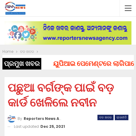
Home
ବଡ ଖବର
ପ୍ରମୁଖ ଖବର
ୟୁପିଆଇ ପେମେଣ୍ଟରେ ଲାଗିପାରେ ଚାର୍
ପଛୁଆ ବର୍ଗଙ୍କ ପାଇଁ ବଡ଼
କାର୍ଡ ଖେଳିଲେ ନବୀନ
ବଡ ଖବର
ରାଜନୀତି
By
Reporters News Agency
Last updated
Dec 25, 2021