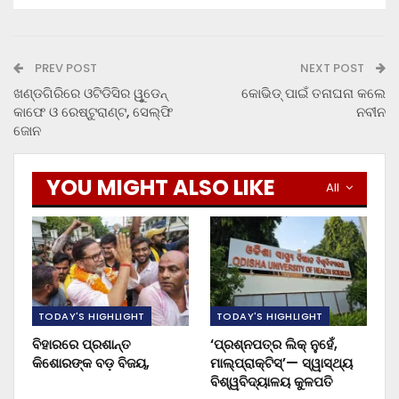
PREV POST
NEXT POST
ଖଣ୍ଡଗିରିରେ ଓଟିଡିସିର ୱୁଡେନ୍
କୋଭିଡ୍ ପାଇଁ ତନାଘନା କଲେ
କାଫେ ଓ ରେଷ୍ଟୁରାଣ୍ଟ, ସେଲ୍‌ଫି
ନବୀନ
ଜୋନ
YOU MIGHT ALSO LIKE
All
TODAY'S HIGHLIGHT
TODAY'S HIGHLIGHT
ବିହାରରେ ପ୍ରଶାନ୍ତ
‘ପ୍ରଶ୍ନପତ୍ର ଲିକ୍ ନୁହେଁ,
କିଶୋରଙ୍କ ବଡ଼ ବିଜୟ,
ମାଲ୍‌ପ୍ରାକ୍ଟିସ୍’— ସ୍ୱାସ୍ଥ୍ୟ
ବିଶ୍ୱବିଦ୍ୟାଳୟ କୁଳପତି