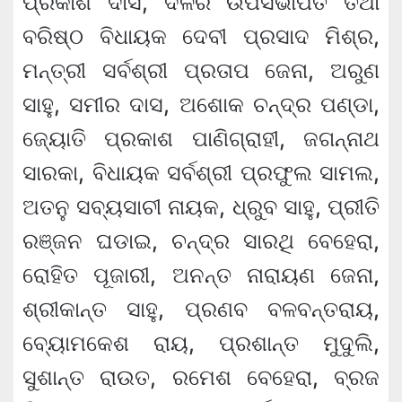
ପ୍ରକାଶ ଦାସ, ଦଳର ଉପସଭାପତି ତଥା
ବରିଷ୍ଠ ବିଧାୟକ ଦେବୀ ପ୍ରସାଦ ମିଶ୍ର,
ମନ୍ତ୍ରୀ ସର୍ବଶ୍ରୀ ପ୍ରତାପ ଜେନା, ଅରୁଣ
ସାହୁ, ସମୀର ଦାସ, ଅଶୋକ ଚନ୍ଦ୍ର ପଣ୍ଡା,
ଜ୍ୟୋତି ପ୍ରକାଶ ପାଣିଗ୍ରାହୀ, ଜଗନ୍ନାଥ
ସାରକା, ବିଧାୟକ ସର୍ବଶ୍ରୀ ପ୍ରଫୁଲ ସାମଲ,
ଅତନୁ ସବ୍ୟସାଚୀ ନାୟକ, ଧ୍ରୁବ ସାହୁ, ପ୍ରୀତି
ରଞ୍ଜନ ଘଡାଇ, ଚନ୍ଦ୍ର ସାରଥି ବେହେରା,
ରୋହିତ ପୂଜାରୀ, ଅନନ୍ତ ନାରାୟଣ ଜେନା,
ଶ୍ରୀକାନ୍ତ ସାହୁ, ପ୍ରଣବ ବଳବନ୍ତରାୟ,
ବ୍ୟୋମକେଶ ରାୟ, ପ୍ରଶାନ୍ତ ମୁଦୁଲି,
ସୁଶାନ୍ତ ରାଉତ, ରମେଶ ବେହେରା, ବ୍ରଜ