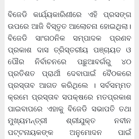
ବିଜେଡି କାର୍ଯ୍ୟକାରିଣୀରେ ଏହି ପ୍ରସଙ୍ଗ
ଉପରେ ଆଜି ବିସ୍ତୃତ ଆଲୋଚନା ହୋଇଥିଲା।
ବିଜେଡି ସାଂଗଠନିକ ସମ୍ପାଦକ ପ୍ରଣବ
ପ୍ରକାଶ ଦାସ ତ୍ରିସ୍ତରୀୟ ପଞ୍ଚାୟତ ଓ
ପୌର ନିର୍ବାଚନରେ ପଛୁଆବର୍ଗରୁ ୪୦
ପ୍ରତିଶତ ପ୍ରାର୍ଥୀ ଦେବାପାଇଁ ବୈଠକରେ
ପ୍ରସ୍ତାବ ଆଗତ କରିଥିଲେ । ସର୍ବସମ୍ମତ
କ୍ରମେ ପ୍ରସ୍ତାବ ସପକ୍ଷରେ ମତପ୍ରକାଶ
ପାଇବାପରେ ଏହାକୁ ବିଜେଡି ସଭାପତି ତଥା
ମୁଖ୍ୟମନ୍ତ୍ରୀ ଶ୍ରୀଯୁକ୍ତ ନବୀନ
ପଟ୍ଟନାୟକଙ୍କ ଅନୁମୋଦନ ପାଇଁ