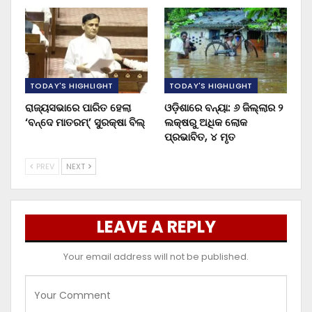
TODAY'S HIGHLIGHT
TODAY'S HIGHLIGHT
ରାଜ୍ୟସଭାରେ ପାରିତ ହେଲା
ଓଡ଼ିଶାରେ ବନ୍ୟା: ୬ ଜିଲ୍ଲାର ୨
‘ବନ୍ଦେ ମାତରମ୍’ ସୁରକ୍ଷା ବିଲ୍
ଲକ୍ଷରୁ ଅଧିକ ଲୋକ
ପ୍ରଭାବିତ, ୪ ମୃତ
PREV
NEXT
LEAVE A REPLY
Your email address will not be published.