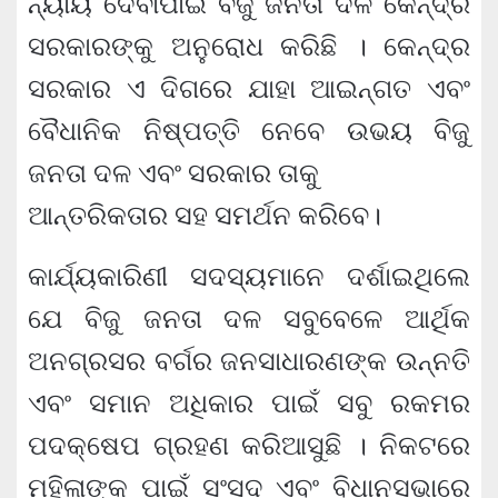
ନ୍ୟାୟ ଦେବାପାଇଁ ବିଜୁ ଜନତା ଦଳ କେନ୍ଦ୍ର
ସରକାରଙ୍କୁ ଅନୁରୋଧ କରିଛି । କେନ୍ଦ୍ର
ସରକାର ଏ ଦିଗରେ ଯାହା ଆଇନ୍‍ଗତ ଏବଂ
ବୈଧାନିକ ନିଷ୍ପତ୍ତି ନେବେ ଉଭୟ ବିଜୁ
ଜନତା ଦଳ ଏବଂ ସରକାର ତାକୁ
ଆନ୍ତରିକତାର ସହ ସମର୍ଥନ କରିବେ।
କାର୍ଯ୍ୟକାରିଣୀ ସଦସ୍ୟମାନେ ଦର୍ଶାଇଥିଲେ
ଯେ ବିଜୁ ଜନତା ଦଳ ସବୁବେଳେ ଆର୍ଥିକ
ଅନଗ୍ରସର ବର୍ଗର ଜନସାଧାରଣଙ୍କ ଉନ୍ନତି
ଏବଂ ସମାନ ଅଧିକାର ପାଇଁ ସବୁ ରକମର
ପଦକ୍ଷେପ ଗ୍ରହଣ କରିଆସୁଛି । ନିକଟରେ
ମହିଳାଙ୍କ ପାଇଁ ସଂସଦ ଏବଂ ବିଧାନସଭାରେ