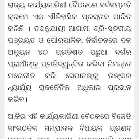
ରାଜ୍ୟ କାର୍ଯ୍ୟକାରିଣୀ ବୈଠକରେ ସର୍ବସମ୍ମତି
କ୍ରମେ ଏକ ଐତିହାସିକ ପ୍ରସ୍ତାବ ପାରିତ
କରିଛି । ତଦନୁଯାୟୀ ଆଗାମୀ ତ୍ରି-ସ୍ତରୀୟ
ପଞ୍ଚାୟତ ଓ ପୌରପାଳିକା ନିର୍ବାଚନରେ ଦଳ
ଅନ୍ୟୁନ ୪୦ ପ୍ରତିଶତ ପଛୁଆ ବର୍ଗର
ପ୍ରାର୍ଥୀଙ୍କୁ ପ୍ରତିଦ୍ୱନ୍ଦିତା କରିବା ନିମନ୍ତେ
ମନୋନୀତ କରି ସେମାନଙ୍କୁ ତାଙ୍କର
ନ୍ୟାର୍ଯ୍ୟ ରାଜନୈତିକ ଅଧିକାର ପ୍ରଦାନ
କରିବ।
ଆଜିର ଏହି କାର୍ଯ୍ୟକାରିଣୀ ବୈଠକରେ ବିଜେଡି
ସାଂଗଠନିକ ସମ୍ପାଦକ ବିଧାୟକ ପ୍ରଣବ