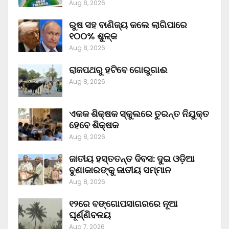
Aug 8, 2026
ରୁଷ ସହ ବାଣିଜ୍ୟ କଲେ ଲାଗିପାରେ
୧୦୦% ଶୁଳ୍କ
Aug 8, 2026
ରାଜପଥରୁ ହଟିବେ ଗୋରୁଗାଈ
Aug 8, 2026
ଏକକ ଶିକ୍ଷକ ସ୍କୁଲରେ ତୁରନ୍ତ ନିଯୁକ୍ତ
ହେବେ ଶିକ୍ଷକ
Aug 8, 2026
ଜାତୀୟ ହସ୍ତତନ୍ତ ଦିବସ: ଦୁଇ ଓଡ଼ିଆ
ବୁଣାକାରଙ୍କୁ ଜାତୀୟ ସମ୍ମାନ
Aug 8, 2026
୧୨ରେ ବଙ୍ଗୋପସାଗରରେ ନୂଆ
ଘୂର୍ଣ୍ଣିବଳୟ
Aug 7, 2026