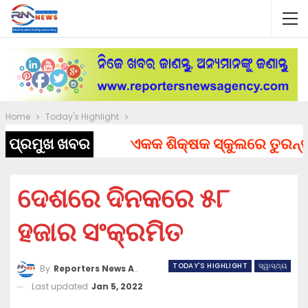
Home
Today's Highlight
ପ୍ରମୁଖ ଖବର
ଏକକ ଶିକ୍ଷକ ସ୍କୁଲରେ ତୁରନ୍ତ ନି
ଦେଶରେ ଦିନକରେ ୫୮
ହଜାର ସଂକ୍ରମିତ
TODAY'S HIGHLIGHT
ସ୍ୱାସ୍ଥ୍ୟ
By
Reporters News Agency
Last updated
Jan 5, 2022