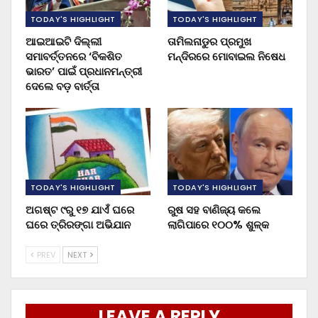
TODAY'S HIGHLIGHT
TODAY'S HIGHLIGHT
ଆଇଆଇଟି ଦିଲ୍ଲୀ
ତାମିଲନାଡୁର ପ୍ରମୁଖ
ସମାବର୍ତ୍ତନରେ ‘ବିକଶିତ
ମନ୍ଦିରରେ ମୋବାଇଲ ନିଷେଧ
ଭାରତ’ ପାଇଁ ପ୍ରଧାନମନ୍ତ୍ରୀ
ଦେଲେ ବଡ଼ ବାର୍ତ୍ତା
TODAY'S HIGHLIGHT
TODAY'S HIGHLIGHT
ଅଗଷ୍ଟ ୯ରୁ ୧୭ ଯାଏଁ ଘରେ
ରୁଷ ସହ ବାଣିଜ୍ୟ କଲେ
ଘରେ ତ୍ରିରଙ୍ଗା ଅଭିଯାନ
ଲାଗିପାରେ ୧୦୦% ଶୁଳ୍କ
PREV
NEXT
LEAVE A REPLY