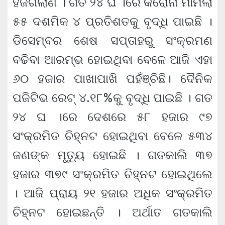
ହଜିଗଲାଣି । ଗତ ୨୪ ଘ ।ରେ କରୋନା ମାମଲା
୫୫ ଦଶମିକ ୪ ପ୍ରତିଶତକୁ ବୃଦ୍ଧି ପାଇଛି ।
ଡିସେମ୍ବର ଶେଷ ସପ୍ତାହରୁ ସଂକ୍ରମଣ
ବଢିବା ଆରମ୍ଭ ହୋଇଥିବା ବେଳେ ଆଜି ଏହା
୬୦ ହଜାର ପାଖାପାଖି ପହଁଞ୍ଚିଛି। ଦୈନିକ
ପଜିଟିଭ ରେଟ୍‌ ୪.୧୮%କୁ ବୃଦ୍ଧି ପାଇଛି । ଗତ
୨୪ ଘ ।ରେ ଦେଶରେ ୫୮ ହଜାର ୯୭
ସଂକ୍ରମିତ ଚିହ୍ନଟ ହୋଇଥିବା ବେଳେ ୫୩୪
ଜଣଙ୍କ ମୃତ୍ୟୁ ହୋଇଛି । ଗତକାଲି ୩୭
ହଜାର ୩୭୯ ସଂକ୍ରମିତ ଚିହ୍ନଟ ହୋଇଥିଲେ
। ଆଜି ପ୍ରାୟ ୨୧ ହଜାର ଅଧିକ ସଂକ୍ରମିତ
ଚିହ୍ନଟ ହୋଇଛନ୍ତି । ଅର୍ଥାତ ଗତକାଲି