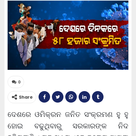
0
Share
ଦେଶରେ ଓମିକ୍ରନ ଜନିତ ସଂକ୍ରମଣ ହୁ ହୁ
ହୋଇ ବଢୁଥିବାରୁ ସରକାରଙ୍କ ନିଦ