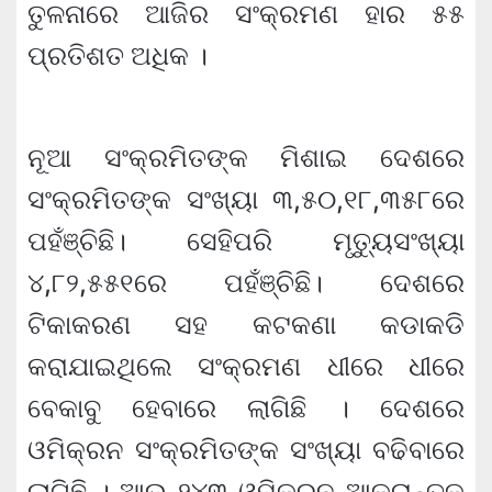
ତୁଳନାରେ ଆଜିର ସଂକ୍ରମଣ ହାର ୫୫
ପ୍ରତିଶତ ଅଧିକ ।
ନୂଆ ସଂକ୍ରମିତଙ୍କ ମିଶାଇ ଦେଶରେ
ସଂକ୍ରମିତଙ୍କ ସଂଖ୍ୟା ୩,୫୦,୧୮,୩୫୮ରେ
ପହଁଞ୍ଚିଛି। ସେହିପରି ମୃତ୍ୟୁସଂଖ୍ୟା
୪,୮୨,୫୫୧ରେ ପହଁଞ୍ଚିଛି। ଦେଶରେ
ଟିକାକରଣ ସହ କଟକଣା କଡାକଡି
କରାଯାଇଥିଲେ ସଂକ୍ରମଣ ଧୀରେ ଧୀରେ
ବେକାବୁ ହେବାରେ ଲାଗିଛି । ଦେଶରେ
ଓମିକ୍ରନ ସଂକ୍ରମିତଙ୍କ ସଂଖ୍ୟା ବଢିବାରେ
ଲାଗିଛି । ଆଉ ୨୪୩ ଓମିକ୍ରନ ଆକ୍ରାନ୍ତକୁ