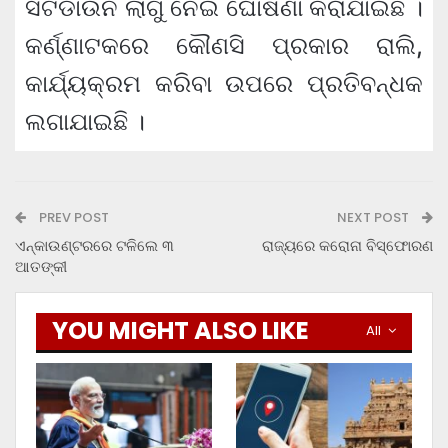
ସଟଡାଉନ ଲାଗୁ ନେଇ ଘୋଷଣା କରାଯାଇଛି ।
କର୍ଣ୍ଣାଟକରେ କୌଣସି ପ୍ରକାର ରାଲି,
କାର୍ଯ୍ୟକ୍ରମ କରିବା ଉପରେ ପ୍ରତିବନ୍ଧକ
ଲଗାଯାଇଛି ।
PREV POST
NEXT POST
ଏନ୍‌କାଉଣ୍ଟରରେ ଟଳିଲେ ୩
ରାଜ୍ୟରେ କରୋନା ବିସ୍ଫୋରଣ
ଆତଙ୍କୀ
YOU MIGHT ALSO LIKE
All