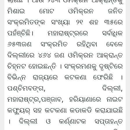
ମିଶାଇ ମୋଟ ଓମିକ୍ରନ ଜନିତ
ସଂକ୍ରମିତଙ୍କ ସଂଖ୍ୟା ୨୧ ଶହ ୩୫ରେ
ପହଁଞ୍ଚିଛି। ମହାରାଷ୍ଟ୍ରରେ ସର୍ବାଧିକ
୬୫୩ଜଣ ସଂକ୍ରମିତ ରହିଥିବା ବେଳେ
ଦିଲ୍ଲୀରେ ୪୬୪ ଜଣ ଓମିକ୍ରନ ଆକ୍ରାନ୍ତ
ଚିହ୍ନଟ ହୋଇଛନ୍ତି । ସଂକ୍ରମଣକୁ ଦୃଷ୍ଟିରେ
ବିଭିନ୍ନ ରାଜ୍ୟରେ କଟକଣା ଫେରିଛି ।
ପଶ୍ଚିମବଙ୍ଗ, ଦିଲ୍ଲୀ,
ମହାରାଷ୍ଟ୍ର,ପଞ୍ଜାବ, ହରିୟାଣାରେ ନାଇଟ
କଫ୍ୟୁର୍ ସହ କଟକଣା କଡାକଡି କରାଯାଇଛି
। ଦିଲ୍ଲୀ ଓ କର୍ଣ୍ଣାଟକ ସପ୍ତାହନ୍ତ