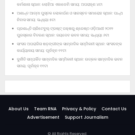
କର୍ମଶାଳା ସ୍ଥାନ: ଲୋହିଆ ଏକାଡେମି ସମୟ: ଅପରାହ୍‌ଣ ୪ଟା
ଅଶାନ୍ତ ଆତ୍ମା ପୁସ୍ତକ ଲୋକାର୍ପଣ ଓ ସାରସ୍ବତ ସମାରୋହ ସ୍ଥାନ: ପାନ୍ଥ
ନିବାସ ସମୟ: ସନ୍ଧ୍ୟା ୫ଟା
ପ୍ରଶାନ୍ତି ଚାରିଟେବୁଲ୍‌ ଟ୍ରଷ୍ଟ୍‌ ପକ୍ଷରୁ ଶ୍ରେଷ୍ଠ ଓଡ଼ିଆଣୀ ୨୦୨୨
ପୁରସ୍କାର ବିତରଣ ସ୍ଥାନ: ଜୟଦେବ ଭବନ ସମୟ: ସନ୍ଧ୍ୟା ୬ଟା
ସାଂସଦ ଅପରାଜିତା ଷଡ଼ଙ୍ଗୀଙ୍କ ସାମ୍ବାଦିକ ସମ୍ମିଳନୀ ସ୍ଥାନ: ସାଂସଦଙ୍କ
କାର୍ଯ୍ୟାଳୟ ସମୟ: ପୂର୍ବାହ୍ନ ୧୧ଟା
ଦୁର୍ନୀତି ସମ୍ପର୍କିତ ସାମ୍ବାଦିକ ସମ୍ମିଳନୀ ସ୍ଥାନ: ଉତ୍କଳ ସାମ୍ବାଦିକ ଭବନ
ସମୟ: ପୂର୍ବାହ୍ନ ୧୧ଟା
About Us
Team RNA
Privacy & Policy
Contact Us
Advertisement
Support Journalism
© All Rights Reserved.