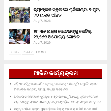
ବ୍ୟାଙ୍କକ ସ୍କୁଲରେ ଗୁଳିକାଣ୍ଡ: ୭ ମୃତ,
୨୦ ଛାତ୍ର ଆହତ
Aug 7, 2026
୫୮.୩୬ ଲକ୍ଷ ଭୋଟରଙ୍କୁ ନୋଟିସ୍‌,
୧୨,୫୭୨ ଅଯୋଗ୍ୟ ଘୋଷିତ
Aug 7, 2026
PREV
NEXT
1 of 955
ଆଜିର କାର୍ଯ୍ୟକ୍ରମ
ଓଡ଼ିଶା ଊର୍ଦ୍ଦୁ ଏକାଡେମି ପକ୍ଷରୁ ‘ଜାତୀୟସ୍ତରୀୟ ସୁଫି କୱାଲି’ ସ୍ଥାନ:
ରବୀନ୍ଦ୍ର ମଣ୍ଡପ, ସମୟ: ସଂଧ୍ୟା ସାଢ଼େ ୬ଟା
ଅକ୍ଷର ଓ ସମ୍ବିଧାନ ସୁରକ୍ଷା ମଞ୍ଚ ପକ୍ଷରୁ ‘ଆସନ୍ତୁ ଶୁଣିବା ନିରଂଜନ
ଟକ୍‌ଲେଙ୍କୁ’ ସ୍ଥାନ: ପ୍ରେସ୍‌ କ୍ଲବ୍‌ ଅଫ୍‌ ଓଡ଼ିଶା ସମୟ: ସଂଧ୍ୟା ସାଢ଼େ ୬ଟା
ସମୃଦ୍ଧ ଓଡ଼ିଶା ରାଜ୍ୟ ଯୁବବାହିନୀର ଜିଲ୍ଲା ସ୍ତରୀୟ କମିଟି ଗଠନ ପାଇଁ