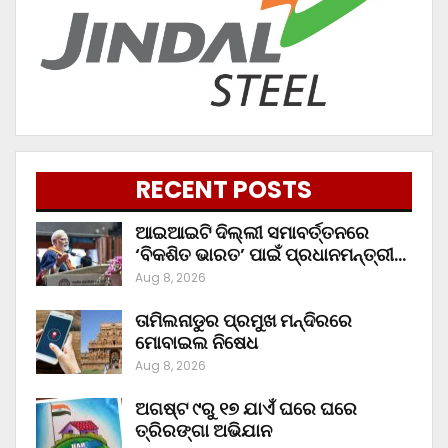
RECENT POSTS
ଆଇଆଇଟି ଦିଲ୍ଲୀ ସମାବର୍ତ୍ତନରେ
‘ବିକଶିତ ଭାରତ’ ପାଇଁ ପ୍ରଧାନମନ୍ତ୍ରୀ…
Aug 8, 2026
ତାମିଲନାଡୁର ପ୍ରମୁଖ ମନ୍ଦିରରେ
ମୋବାଇଲ ନିଷେଧ
Aug 8, 2026
ଅଗଷ୍ଟ ୯ରୁ ୧୭ ଯାଏଁ ଘରେ ଘରେ
ତ୍ରିରଙ୍ଗା ଅଭିଯାନ