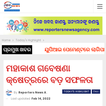
Home
Today's Highlight
ପ୍ରମୁଖ ଖବର
ୟୁପିଆଇ ପେମେଣ୍ଟରେ ଲାଗିପାରେ ଚା
ମହାକାଶ ଗବେଷଣା
କ୍ଷେତ୍ରରେ ବଡ଼ ସଫଳତା
TODAY'S HIGHLIGHT
ବିଜ୍ଞାନ
By
Reporters News Agency
Last updated
Feb 14, 2022