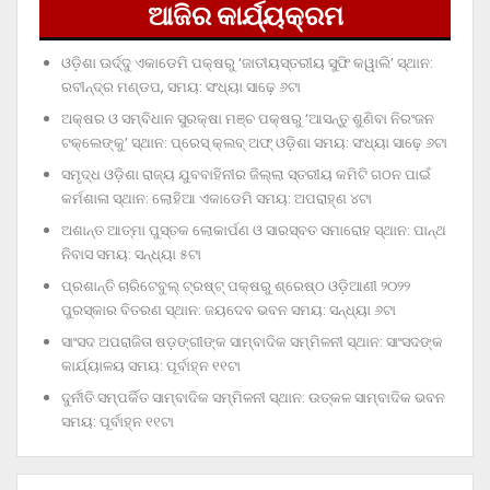
ଆଜିର କାର୍ଯ୍ୟକ୍ରମ
ଓଡ଼ିଶା ଊର୍ଦ୍ଦୁ ଏକାଡେମି ପକ୍ଷରୁ ‘ଜାତୀୟସ୍ତରୀୟ ସୁଫି କୱାଲି’ ସ୍ଥାନ:
ରବୀନ୍ଦ୍ର ମଣ୍ଡପ, ସମୟ: ସଂଧ୍ୟା ସାଢ଼େ ୬ଟା
ଅକ୍ଷର ଓ ସମ୍ବିଧାନ ସୁରକ୍ଷା ମଞ୍ଚ ପକ୍ଷରୁ ‘ଆସନ୍ତୁ ଶୁଣିବା ନିରଂଜନ
ଟକ୍‌ଲେଙ୍କୁ’ ସ୍ଥାନ: ପ୍ରେସ୍‌ କ୍ଲବ୍‌ ଅଫ୍‌ ଓଡ଼ିଶା ସମୟ: ସଂଧ୍ୟା ସାଢ଼େ ୬ଟା
ସମୃଦ୍ଧ ଓଡ଼ିଶା ରାଜ୍ୟ ଯୁବବାହିନୀର ଜିଲ୍ଲା ସ୍ତରୀୟ କମିଟି ଗଠନ ପାଇଁ
କର୍ମଶାଳା ସ୍ଥାନ: ଲୋହିଆ ଏକାଡେମି ସମୟ: ଅପରାହ୍‌ଣ ୪ଟା
ଅଶାନ୍ତ ଆତ୍ମା ପୁସ୍ତକ ଲୋକାର୍ପଣ ଓ ସାରସ୍ବତ ସମାରୋହ ସ୍ଥାନ: ପାନ୍ଥ
ନିବାସ ସମୟ: ସନ୍ଧ୍ୟା ୫ଟା
ପ୍ରଶାନ୍ତି ଚାରିଟେବୁଲ୍‌ ଟ୍ରଷ୍ଟ୍‌ ପକ୍ଷରୁ ଶ୍ରେଷ୍ଠ ଓଡ଼ିଆଣୀ ୨୦୨୨
ପୁରସ୍କାର ବିତରଣ ସ୍ଥାନ: ଜୟଦେବ ଭବନ ସମୟ: ସନ୍ଧ୍ୟା ୬ଟା
ସାଂସଦ ଅପରାଜିତା ଷଡ଼ଙ୍ଗୀଙ୍କ ସାମ୍ବାଦିକ ସମ୍ମିଳନୀ ସ୍ଥାନ: ସାଂସଦଙ୍କ
କାର୍ଯ୍ୟାଳୟ ସମୟ: ପୂର୍ବାହ୍ନ ୧୧ଟା
ଦୁର୍ନୀତି ସମ୍ପର୍କିତ ସାମ୍ବାଦିକ ସମ୍ମିଳନୀ ସ୍ଥାନ: ଉତ୍କଳ ସାମ୍ବାଦିକ ଭବନ
ସମୟ: ପୂର୍ବାହ୍ନ ୧୧ଟା