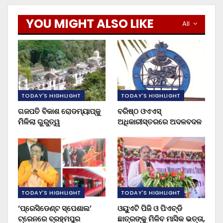
YOU MIGHT ALSO LIKE
All
TODAY'S HIGHLIGHT
TODAY'S HIGHLIGHT
ଗଜପତି ବିକାଶ ରୋଡମ୍ୟାପ୍‌କୁ
ବରିଷ୍ଠ ଓଏଏସ୍‌
ମିଳିଲା ଗୁରୁତ୍ୱ
ଅଧିକାରୀସ୍ତରରେ ଅଦଳବଦଳ
TODAY'S HIGHLIGHT
TODAY'S HIGHLIGHT
‘ପ୍ରେସିଡେଣ୍ଟ ସ୍ପେଶାଲ’
ଓୟୁଏଟି ପିଜି ଓ ପିଏଚ୍‌ଡି
ଟ୍ରେନରେ ବ୍ରହ୍ମପୁର
ଛାତ୍ରଙ୍କୁ ମିଳିବ ମାସିକ ଭତ୍ତା,