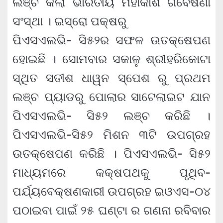
ଲଞ୍ଚ କଲା ଭାରତୀୟ ମହାକାଶ ଗବେଷଣା
ସଂସ୍ଥା । ଇସ୍ରୋ ପକ୍ଷରୁ
ପିଏସଏଲଭି- ସି୫୨ର ସଫଳ ଉତକ୍ଷେପଣ
ହୋଇଛି । ସୋମବାର ସକାଳୁ ଶ୍ରୀହରିକୋଟା
ସ୍ଥିତ ସତୀଶ ଧାୱନ ସ୍ପେଶ ରୁ ପ୍ରଥମ
ଲଞ୍ଚ ପ୍ୟାଡରୁ ପୋଲାର ସାଟେଲାଇଟ ଯାନ
ପିଏସଏଲଭି- ସି୫୨ ଲଞ୍ଚ କରିଛି ।
ପିଏସଏଲଭି-ସି୫୨ ମିଶନ ୩ଟି ଉପଗ୍ରହ
ଉତକ୍ଷେପଣ କରିଛି । ପିଏସଏଲଭି- ସି୫୨
ମାଧ୍ୟମରେ କକ୍ଷପଥକୁ ପୃଥିବ-
ପର୍ଯ୍ୟବେକ୍ଷଣକାରୀ ଉପଗ୍ରହ ଇଓଏସ-୦୪
ପଠାଇବା ପାଇଁ ୨୫ ଘଣ୍ଟା ର ଗଣନା ରବିବାର