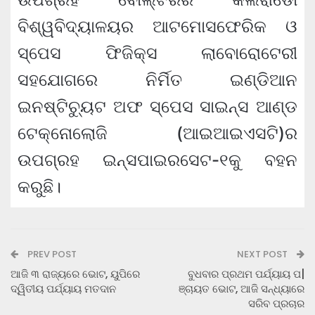
ବିଶ୍ୱବିଦ୍ୟାଳୟର ଆଟମୋସଫେରିକ ଓ
ସ୍ପେସ ଫିଜିକ୍ସ ଲାବୋରୋଟେରୀ
ସହଯୋଗରେ ନିର୍ମିତ ଇଣ୍ଡିଆନ
ଇନଷ୍ଟିଚ୍ୟୁଟ ଅଫ ସ୍ପେସ ସାଇନ୍ସ ଆଣ୍ଡ
ଟେକ୍ନୋଲୋଜି (ଆଇଆଇଏସଟି)ର
ଉପଗ୍ରହ ଇନ୍ସପାଇରସେଟ-୧କୁ ବହନ
କରୁଛି।
PREV POST
NEXT POST
ଆଜି ୩ ରାଜ୍ୟରେ ଭୋଟ, ୟୁପିରେ
ବୁଧବାର ପ୍ରଥମ ପର୍ଯ୍ୟାୟ ପ|
ଦ୍ୱିତୀୟ ପର୍ଯ୍ୟାୟ ମତଦାନ
ଞ୍ଚାୟତ ଭୋଟ, ଆଜି ସନ୍ଧ୍ୟାରେ
ସରିବ ପ୍ରଚାର