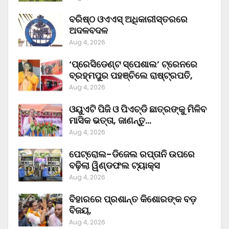
ବରିଷ୍ଠ ଓଏଏସ୍‌ ଅଧିକାରୀସ୍ତରରେ
ଅଦଳବଦଳ
Aug 4, 2026
‘ପ୍ରେସିଡେଣ୍ଟ ସ୍ପେଶାଲ’ ଟ୍ରେନରେ
ବ୍ରହ୍ମପୁର ପହଞ୍ଚିଲେ ରାଷ୍ଟ୍ରପତି,
Aug 4, 2026
ଓୟୁଏଟି ପିଜି ଓ ପିଏଚ୍‌ଡି ଛାତ୍ରଙ୍କୁ ମିଳିବ
ମାସିକ ଭତ୍ତା, ଜାଣନ୍ତୁ…
Aug 4, 2026
ପେଟ୍ରୋଲ-ଡିଜେଲ ରପ୍ତାନି ଉପରେ
ବଢ଼ିଲା ୱିଣ୍ଡଫଲ ଟ୍ୟାକ୍ସ
Aug 4, 2026
ବିହାରରେ ପ୍ରଶାନ୍ତ କିଶୋରଙ୍କ ବଡ଼
ବିଜୟ,
Aug 4, 2026