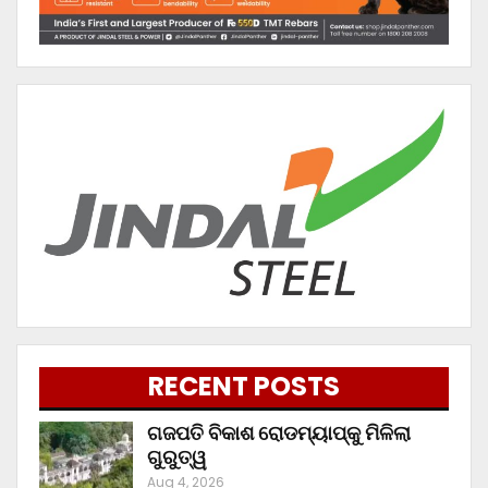
RECENT POSTS
ଗଜପତି ବିକାଶ ରୋଡମ୍ୟାପ୍‌କୁ ମିଳିଲା
ଗୁରୁତ୍ୱ
Aug 4, 2026