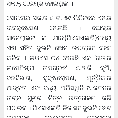
ସକାଳୁ ଆରମ୍ଭ ହୋଇଥିଲା ।
ସୋମବାର ସକାଳ ୫ ଟା ୫୯ ମିନିଟରେ ଏହାର
ଉତକ୍ଷେପଣ ହୋଇଛି । ପୋଲାର
ସାଟେଲାଇଟ ଲ ଯାନ(ପିଏସଏଲଭି)ମଧ୍ୟ
ଏହା ସହିତ ଦୁଇଟି ଛୋଟ ଉପଗ୍ରହ ବହନ
କରିବ । ଇଓଏସ-୦୪ ହେଉଛି ଏକ ‘ରାଡାର
ଇମେଜିଙ୍ଗ ଉପଗ୍ରହ’ ଯାହାକି କୃଷି,
ବନବିଭାଗ, ବୃକ୍ଷରୋପଣ, ମୂର୍ତ୍ତିକାର
ଆଦ୍ରତା ଏବଂ ବନ୍ୟା ପରିସ୍ଥିତି ଆକଳନର
ଉଚ୍ଚ ଗୁଣର ଚିତ୍ର ଉତ୍ତୋଳନ କରି
ପଠାଇବ । ପିଏସଏଲଭି ନିଜ ସହ ଦୁଇଟି ଛୋଟ
ଉପଗ୍ରହ ବୋଲ୍ଟରର କଲରାଡୋ