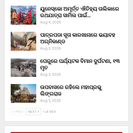
ୟୁନେସ୍କୋ ଅମୂର୍ତ୍ତ ଐତିହ୍ୟ ତାଲିକାରେ
ରଥଯାତ୍ରା ସାମିଲ ପାଇଁ…
Aug 4, 2026
ପାତ୍ରପଡା ସୂତା କାରଖାନାରେ ଭୟାବହ
ଅଗ୍ନିକାଣ୍ଡ
Aug 3, 2026
ପେରୁରେ ପର୍ଯ୍ୟଟକ ବିମାନ ଦୁର୍ଘଟଣା, ୧୩
ମୃତ
Aug 3, 2026
ଉପବାସରେ ରହିଲେ ମହାପ୍ରଭୁ
ଲିଙ୍ଗରାଜ
Aug 3, 2026
PREV
NEXT
1 of 954