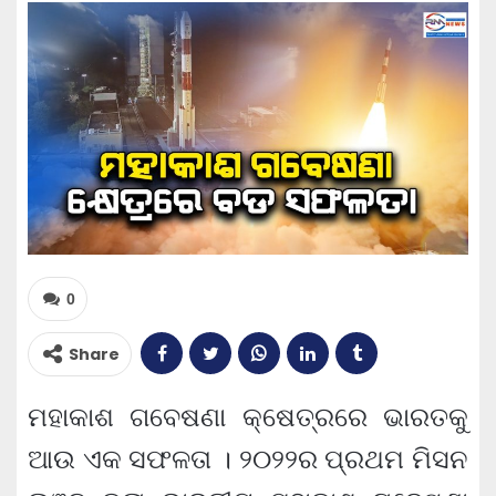
0
Share
ମହାକାଶ ଗବେଷଣା କ୍ଷେତ୍ରରେ ଭାରତକୁ
ଆଉ ଏକ ସଫଳତା । ୨୦୨୨ର ପ୍ରଥମ ମିସନ