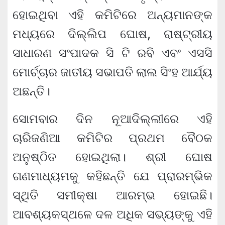
ହୋଇଥିବା ଏହି କମିଟିରେ ଅନ୍ୟମାନଙ୍କ
ମଧ୍ୟରେ ଦିଲ୍ଲିପ ଘୋଷ, ରାଷ୍ଟ୍ରୀୟ
ସାଧାରଣ ସଂପାଦକ ସି ଟି ରବି ଏବଂ ଏସସି
ମୋର୍ଚ୍ଚାର ଜାତୀୟ ସଭାପତି ଲାଲ ସିଂହ ଆର୍ଯ୍ୟ
ଅଛନ୍ତି।
ସୋମବାର ଦିନ ନୂଆଦିଲ୍ଲୀରେ ଏହି
ଚାରିଜଣିଆ କମିଟିର ପ୍ରଥମ ବୈଠକ
ଅନୁଷ୍ଠିତ ହୋଇଥିଲା। ଶ୍ରୀ ଘୋଷ
ଗଣମାଧ୍ୟମକୁ କହିଛନ୍ତି ଯେ ପ୍ରାରମ୍ଭିକ
ସ୍ଥିତି ସମୀକ୍ଷା ଆରମ୍ଭ ହୋଇଛି।
ଆବଶ୍ୟକସ୍ଥଳେ ଦଳ ଅଧିକ ସଭ୍ୟଙ୍କୁ ଏହି