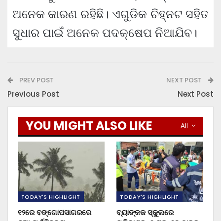
ଅନେକ କାରଣ ରହିଛି। ଏଗୁଡିକ ଚିହ୍ନଟ ସହିତ
ସୁଧାର ପାଇଁ ଅନେକ ପଦକ୍ଷେପ ନିଆଯିବ।
PREV POST
NEXT POST
Previous Post
Next Post
YOU MIGHT ALSO LIKE
All
TODAY'S HIGHLIGHT
TODAY'S HIGHLIGHT
୧୨ରେ ବଙ୍ଗୋପସାଗରରେ
ବ୍ୟାଙ୍କକ ସ୍କୁଲରେ