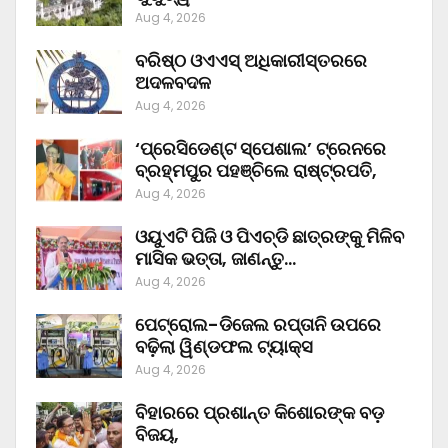
Aug 4, 2026
ବରିଷ୍ଠ ଓଏଏସ୍‌ ଅଧିକାରୀସ୍ତରରେ
ଅଦଳବଦଳ
Aug 4, 2026
‘ପ୍ରେସିଡେଣ୍ଟ ସ୍ପେଶାଲ’ ଟ୍ରେନରେ
ବ୍ରହ୍ମପୁର ପହଞ୍ଚିଲେ ରାଷ୍ଟ୍ରପତି,
Aug 4, 2026
ଓୟୁଏଟି ପିଜି ଓ ପିଏଚ୍‌ଡି ଛାତ୍ରଙ୍କୁ ମିଳିବ
ମାସିକ ଭତ୍ତା, ଜାଣନ୍ତୁ…
Aug 4, 2026
ପେଟ୍ରୋଲ-ଡିଜେଲ ରପ୍ତାନି ଉପରେ
ବଢ଼ିଲା ୱିଣ୍ଡଫଲ ଟ୍ୟାକ୍ସ
Aug 4, 2026
ବିହାରରେ ପ୍ରଶାନ୍ତ କିଶୋରଙ୍କ ବଡ଼
ବିଜୟ,