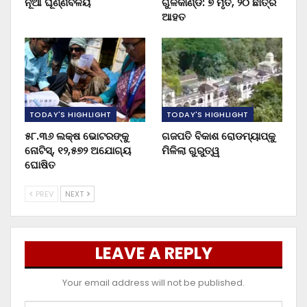
ନୂଆ ଘୂର୍ଣ୍ଣିବଳୟ
ଗୁଳିକାଣ୍ଡ: ୭ ମୃତ, ୨୦ ଛାତ୍ର
ଆହତ
TODAY'S HIGHLIGHT
TODAY'S HIGHLIGHT
୫୮.୩୬ ଲକ୍ଷ ଭୋଟରଙ୍କୁ
ଗଜପତି ବିକାଶ ରୋଡମ୍ୟାପ୍‌କୁ
ନୋଟିସ୍‌, ୧୨,୫୭୨ ଅଯୋଗ୍ୟ
ମିଳିଲା ଗୁରୁତ୍ୱ
ଘୋଷିତ
PREV
NEXT
LEAVE A REPLY
Your email address will not be published.