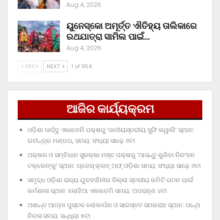
Aug 4, 2026
ୟୁନେସ୍କୋ ଅମୂର୍ତ୍ତ ଐତିହ୍ୟ ତାଲିକାରେ
ରଥଯାତ୍ରା ସାମିଲ ପାଇଁ…
Aug 4, 2026
PREV
NEXT
1 of 954
ଆଜିର କାର୍ଯ୍ୟକ୍ରମ
ଓଡ଼ିଶା ଊର୍ଦ୍ଦୁ ଏକାଡେମି ପକ୍ଷରୁ ‘ଜାତୀୟସ୍ତରୀୟ ସୁଫି କୱାଲି’ ସ୍ଥାନ:
ରବୀନ୍ଦ୍ର ମଣ୍ଡପ, ସମୟ: ସଂଧ୍ୟା ସାଢ଼େ ୬ଟା
ଅକ୍ଷର ଓ ସମ୍ବିଧାନ ସୁରକ୍ଷା ମଞ୍ଚ ପକ୍ଷରୁ ‘ଆସନ୍ତୁ ଶୁଣିବା ନିରଂଜନ
ଟକ୍‌ଲେଙ୍କୁ’ ସ୍ଥାନ: ପ୍ରେସ୍‌ କ୍ଲବ୍‌ ଅଫ୍‌ ଓଡ଼ିଶା ସମୟ: ସଂଧ୍ୟା ସାଢ଼େ ୬ଟା
ସମୃଦ୍ଧ ଓଡ଼ିଶା ରାଜ୍ୟ ଯୁବବାହିନୀର ଜିଲ୍ଲା ସ୍ତରୀୟ କମିଟି ଗଠନ ପାଇଁ
କର୍ମଶାଳା ସ୍ଥାନ: ଲୋହିଆ ଏକାଡେମି ସମୟ: ଅପରାହ୍‌ଣ ୪ଟା
ଅଶାନ୍ତ ଆତ୍ମା ପୁସ୍ତକ ଲୋକାର୍ପଣ ଓ ସାରସ୍ବତ ସମାରୋହ ସ୍ଥାନ: ପାନ୍ଥ
ନିବାସ ସମୟ: ସନ୍ଧ୍ୟା ୫ଟା