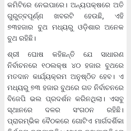
କମିଟିରେ ନେଇପାରେ। ଅନ୍ୟପକ୍ଷରେ ଅତି
ଗୁରୁତ୍ବପୂର୍ଣ୍ଣ ଖବରଟି ହେଉଛି, ଏହି
୭୩ହଜାର ବୁଥ ମଧ୍ୟରୁ ଓଡ଼ିଶାର ଅନେକ
ବୁଥ ରହିଛି।
ଶ୍ରୀ ଘୋଷ କହିଛନ୍ତି ଯେ ସାଧାରଣ
ନିର୍ବାଚନରେ ୧୦ଲକ୍ଷ ୪୦ ହଜାର ବୁଥରେ
ମତଦାନ କାର୍ଯ୍ୟକ୍ରମ ଅନୁଷ୍ଠିତ ହେବ। ଏ
ମଧ୍ୟରୁ ୭୩ ହଜାର ବୁଥରେ ଗତ ନିର୍ବାଚନରେ
ବିଜେପି ଭଲ ପ୍ରଦର୍ଶନ କରିନଥିଲା। ଏସବୁ
ସ୍ଥାନରେ ଦଳର ସଂଗଠନ ରହିଛି।
ପ୍ରାରମ୍ଭିକ ବୈଠକରେ ଗୋଟିଏ ମାର୍ଗଦର୍ଶିକା