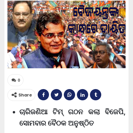
0
Share
ଚାରିଜଣିଆ ଟିମ୍ ଗଠନ କଲା ବିଜେପି,
ସୋମବାର ବୈଠକ ଅନୁଷ୍ଠିତ