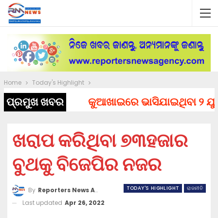
Home
Today's Highlight
ପ୍ରମୁଖ ଖବର
କୁଆଖାଇରେ ଭାସିଯାଇଥିବା ୨ ଯୁବକଙ
ଖରାପ କରିଥିବା ୭୩ହଜାର
ବୁଥକୁ ବିଜେପିର ନଜର
TODAY'S HIGHLIGHT
ରାଜନୀତି
By
Reporters News Agency
Last updated
Apr 26, 2022