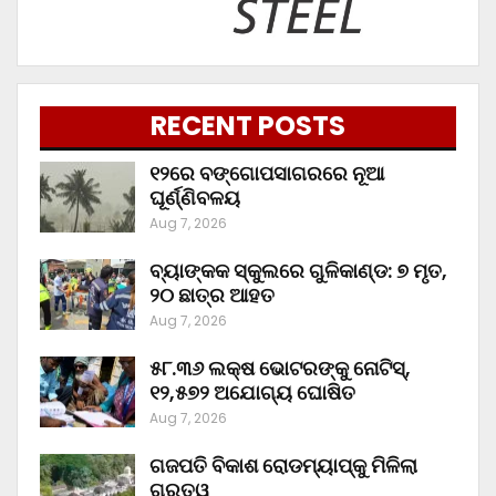
RECENT POSTS
୧୨ରେ ବଙ୍ଗୋପସାଗରରେ ନୂଆ
ଘୂର୍ଣ୍ଣିବଳୟ
Aug 7, 2026
ବ୍ୟାଙ୍କକ ସ୍କୁଲରେ ଗୁଳିକାଣ୍ଡ: ୭ ମୃତ,
୨୦ ଛାତ୍ର ଆହତ
Aug 7, 2026
୫୮.୩୬ ଲକ୍ଷ ଭୋଟରଙ୍କୁ ନୋଟିସ୍‌,
୧୨,୫୭୨ ଅଯୋଗ୍ୟ ଘୋଷିତ
Aug 7, 2026
ଗଜପତି ବିକାଶ ରୋଡମ୍ୟାପ୍‌କୁ ମିଳିଲା
ଗୁରୁତ୍ୱ