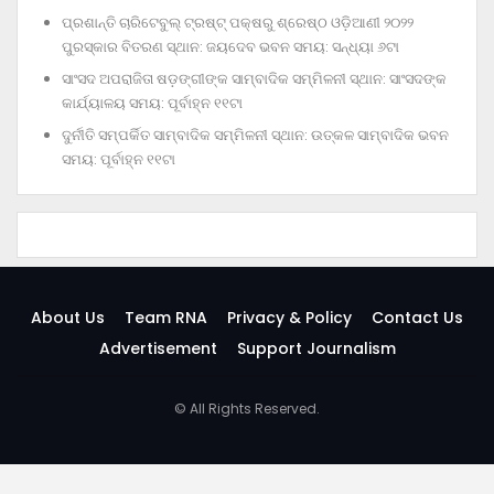
ପ୍ରଶାନ୍ତି ଚାରିଟେବୁଲ୍‌ ଟ୍ରଷ୍ଟ୍‌ ପକ୍ଷରୁ ଶ୍ରେଷ୍ଠ ଓଡ଼ିଆଣୀ ୨୦୨୨
ପୁରସ୍କାର ବିତରଣ ସ୍ଥାନ: ଜୟଦେବ ଭବନ ସମୟ: ସନ୍ଧ୍ୟା ୬ଟା
ସାଂସଦ ଅପରାଜିତା ଷଡ଼ଙ୍ଗୀଙ୍କ ସାମ୍ବାଦିକ ସମ୍ମିଳନୀ ସ୍ଥାନ: ସାଂସଦଙ୍କ
କାର୍ଯ୍ୟାଳୟ ସମୟ: ପୂର୍ବାହ୍ନ ୧୧ଟା
ଦୁର୍ନୀତି ସମ୍ପର୍କିତ ସାମ୍ବାଦିକ ସମ୍ମିଳନୀ ସ୍ଥାନ: ଉତ୍କଳ ସାମ୍ବାଦିକ ଭବନ
ସମୟ: ପୂର୍ବାହ୍ନ ୧୧ଟା
About Us
Team RNA
Privacy & Policy
Contact Us
Advertisement
Support Journalism
© All Rights Reserved.