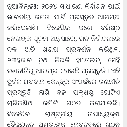
ନୂଆଦିଲ୍ଲୀ: ୨୦୨୪ ସାଧାରଣ ନିର୍ବାଚନ ପାଇଁ
ଭାରତୀୟ ଜନତା ପାର୍ଟି ପ୍ରସ୍ତୁତି ଆରମ୍ଭ
କରିଦେଇଛି। ବିଜେପିର ଜଣେ ବରିଷ୍ଠ
ନେତାଙ୍କ ସୂଚନା ଅନୁସାରେ, ଗତ ନିର୍ବାଚନରେ
ଦଳ ଅତି ଖରାପ ପ୍ରଦର୍ଶନ କରିଥିବା
୭୩ହଜାର ବୁଥ କିଭଳି ହାତେଇବ, ସେହି
ରଣନୀତିରୁ ଆରମ୍ଭ ହୋଇଛି ପ୍ରସ୍ତୁତି। ଏହି
ଦୁର୍ବଳ ମତଦାନ କେନ୍ଦ୍ର ସଂପର୍କରେ ରଣନୀତି
ପ୍ରସ୍ତୁତି ଲାଗି ଦଳ ପକ୍ଷରୁ ଗୋଟିଏ
ଚାରିଜଣିଆ କମିଟି ଗଠନ କରାଯାଇଛି।
ବିଜେପିର ରାଷ୍ଟ୍ରୀୟ ଉପାଧ୍ୟକ୍ଷ
ବୈଜୟନ୍ତ ପଣ୍ଡାଙ୍କ ନେତୃତ୍ବରେ ଗଠନ