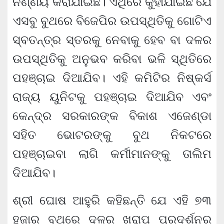
ନିର୍ଣ୍ଣୟ କରାଯାଇଛି। ଏଥିରେ କୁହାଯାଇଛି ଯେ
ଏସବୁ ବୁଥରେ ବିଜେପିର ଉପସ୍ଥିତିକୁ ଗୋଟିଏ
ସ୍ବତନ୍ତ୍ର ସ୍ତରକୁ ନେବାକୁ ହେବ ବା ଦଳର
ଉପସ୍ଥିତିକୁ ଅନୁଭବ କରିବା ଭଳି ସ୍ଥିତିରେ
ପହଞ୍ଚାଇ ଦିଆଯିବ। ଏହି କମିଟିର ନିଷ୍କର୍ସ
ରାଜ୍ୟ ୟୁନିଟକୁ ପହଞ୍ଚାଇ ଦିଆଯିବ ଏବଂ
କେନ୍ଦ୍ର ସରକାରଙ୍କ ବିକାଶ ଏଜେଣ୍ଡା
ସହିତ ଭୋଟରଙ୍କୁ ବୁଥ ନିକଟରେ
ପହଞ୍ଚାଇବା ଲାଗି କର୍ମୀମାନଙ୍କୁ ତାଲିମ
ଦିଆଯିବ।
ଶ୍ରୀ ଘୋଷ ଆହୁରି କହିଛନ୍ତି ଯେ ଏହି ୭୩
ହଜାର ବୁଥରେ ଦଳର ଖରାପ ପ୍ରଦର୍ଶନର