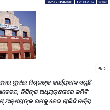
TODAY'S HIGHLIGHT
TOP STORIES
ସାମାଜିକ
0
ନର ସୁନୀଲ ମିଶ୍ରଙ୍କ କାର୍ଯ୍ୟକାଳ ସରୁଛି
 ଆବେଦନ, ଡିସିଙ୍କ ଅଧ୍ୟକ୍ଷତାରେ କମିଟି
 ଅକ୍ଷୟଙ୍କ ନାମକୁ ନେଇ ଚାଲିଛି ଚର୍ଚ୍ଚା