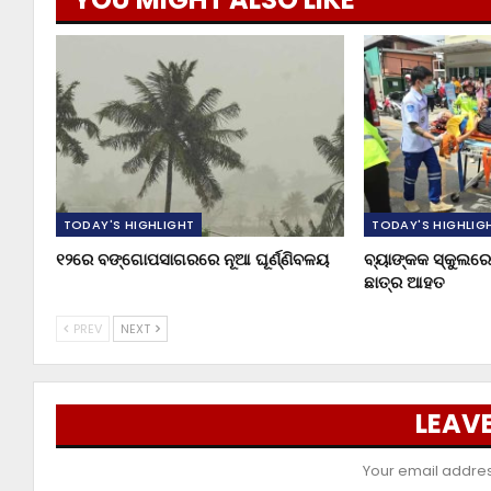
TODAY'S HIGHLIGHT
TODAY'S HIGHLIG
୧୨ରେ ବଙ୍ଗୋପସାଗରରେ ନୂଆ ଘୂର୍ଣ୍ଣିବଳୟ
ବ୍ୟାଙ୍କକ ସ୍କୁଲରେ 
ଛାତ୍ର ଆହତ
PREV
NEXT
LEAVE
Your email address