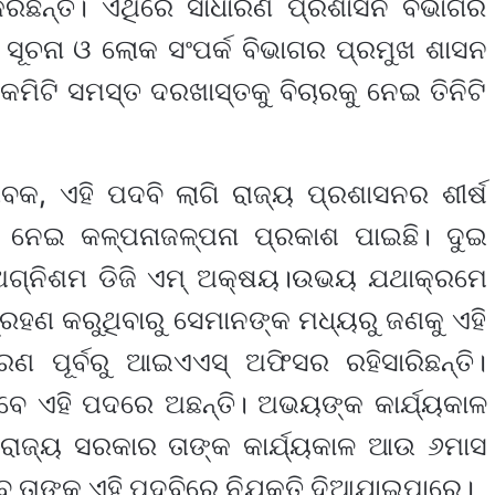
ିଛନ୍ତି। ଏଥିରେ ସାଧାରଣ ପ୍ରଶାସନ ବିଭାଗର
ଂ ସୂଚନା ଓ ଲୋକ ସଂପର୍କ ବିଭାଗର ପ୍ରମୁଖ ଶାସନ
କମିଟି ସମସ୍ତ ଦରଖାସ୍ତକୁ ବିଚାରକୁ ନେଇ ତିନିଟି
ୁତାବକ, ଏହି ପଦବି ଲାଗି ରାଜ୍ୟ ପ୍ରଶାସନର ଶୀର୍ଷ
ୁ ନେଇ କଳ୍ପନାଜଳ୍ପନା ପ୍ରକାଶ ପାଇଛି। ଦୁଇ
ଅଗ୍ନିଶମ ଡିଜି ଏମ୍‌ ଅକ୍ଷୟ।ଉଭୟ ଯଥାକ୍ରମେ
ହଣ କରୁଥିବାରୁ ସେମାନଙ୍କ ମଧ୍ୟରୁ ଜଣକୁ ଏହି
ଣ ପୂର୍ବରୁ ଆଇଏଏସ୍ ଅଫିସର ରହିସାରିଛନ୍ତି।
ବେ ଏହି ପଦରେ ଅଛନ୍ତି। ଅଭୟଙ୍କ କାର୍ଯ୍ୟକାଳ
 ରାଜ୍ୟ ସରକାର ତାଙ୍କ କାର୍ଯ୍ୟକାଳ ଆଉ ୬ମାସ
େବେ ତାଙ୍କୁ ଏହି ପଦବିରେ ନିଯୁକ୍ତି ଦିଆଯାଇପାରେ।