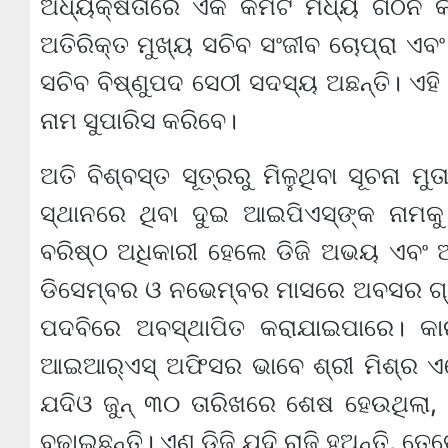
ଅଧ୍ୟକ୍ଷତାରେ ଏକ କମିଟି ମଧ୍ୟ ଗଠନ କର
ଅତିରିକ୍ତ ମୁଖ୍ୟ ସଚିବ ସଂଜୀବ ଚୋପ୍ରା ଏବ
ସଚିବ ବିଷ୍ଣୁପଦ ସେଠୀ ସଦସ୍ୟ ଅଛନ୍ତି। ଏହି 
ନାମ ସୁପାରିସ କରିବେ।
ଅତି ବିଶ୍ବସ୍ତ ସୂତ୍ରରୁ ମିଳୁଥିବା ସୂଚନା ମ
ସ୍ଥାନରେ ଥିବା ଦୁଇ ଆଇପିଏସ୍‌ଙ୍କ ନାମକ
ବରିଷ୍ଠ ଅଧିକାରୀ ହେଲେ ଡିଜି ଅଭୟ ଏବଂ 
ଡିସେମ୍ବର ଓ ନଭେମ୍ବର ମାସରେ ଅବସର ଗ୍ର
ପଦବିରେ ଅବସ୍ଥାପିତ କରାଯାଇପାରେ। କାର
ଆଇଆର୍‌ଏସ୍ ଅଫିସର ଭାବେ ଶ୍ରୀ ମିଶ୍ର ଏ
ଯଦିଓ ଜୁନ୍ ୩୦ ତାରିଖରେ ଶେଷ ହେଉଥିଲା,
ବଢାଇଛନ୍ତି। ଏଣୁ ଡିଜି ଯଦି ରାଜି ହୁଅନ୍ତି, ତ