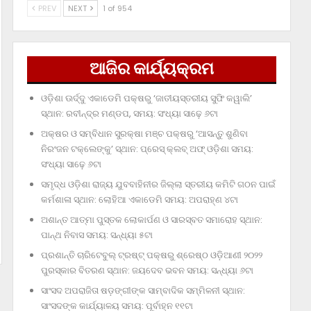
PREV
NEXT
1 of 954
ଆଜିର କାର୍ଯ୍ୟକ୍ରମ
ଓଡ଼ିଶା ଊର୍ଦ୍ଦୁ ଏକାଡେମି ପକ୍ଷରୁ ‘ଜାତୀୟସ୍ତରୀୟ ସୁଫି କୱାଲି’
ସ୍ଥାନ: ରବୀନ୍ଦ୍ର ମଣ୍ଡପ, ସମୟ: ସଂଧ୍ୟା ସାଢ଼େ ୬ଟା
ଅକ୍ଷର ଓ ସମ୍ବିଧାନ ସୁରକ୍ଷା ମଞ୍ଚ ପକ୍ଷରୁ ‘ଆସନ୍ତୁ ଶୁଣିବା
ନିରଂଜନ ଟକ୍‌ଲେଙ୍କୁ’ ସ୍ଥାନ: ପ୍ରେସ୍‌ କ୍ଲବ୍‌ ଅଫ୍‌ ଓଡ଼ିଶା ସମୟ:
ସଂଧ୍ୟା ସାଢ଼େ ୬ଟା
ସମୃଦ୍ଧ ଓଡ଼ିଶା ରାଜ୍ୟ ଯୁବବାହିନୀର ଜିଲ୍ଲା ସ୍ତରୀୟ କମିଟି ଗଠନ ପାଇଁ
କର୍ମଶାଳା ସ୍ଥାନ: ଲୋହିଆ ଏକାଡେମି ସମୟ: ଅପରାହ୍‌ଣ ୪ଟା
ଅଶାନ୍ତ ଆତ୍ମା ପୁସ୍ତକ ଲୋକାର୍ପଣ ଓ ସାରସ୍ବତ ସମାରୋହ ସ୍ଥାନ:
ପାନ୍ଥ ନିବାସ ସମୟ: ସନ୍ଧ୍ୟା ୫ଟା
ପ୍ରଶାନ୍ତି ଚାରିଟେବୁଲ୍‌ ଟ୍ରଷ୍ଟ୍‌ ପକ୍ଷରୁ ଶ୍ରେଷ୍ଠ ଓଡ଼ିଆଣୀ ୨୦୨୨
ପୁରସ୍କାର ବିତରଣ ସ୍ଥାନ: ଜୟଦେବ ଭବନ ସମୟ: ସନ୍ଧ୍ୟା ୬ଟା
ସାଂସଦ ଅପରାଜିତା ଷଡ଼ଙ୍ଗୀଙ୍କ ସାମ୍ବାଦିକ ସମ୍ମିଳନୀ ସ୍ଥାନ:
ସାଂସଦଙ୍କ କାର୍ଯ୍ୟାଳୟ ସମୟ: ପୂର୍ବାହ୍ନ ୧୧ଟା