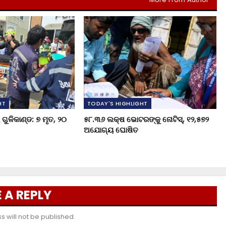
HT
TODAY'S HIGHLIGHT
ଗୁଳିକାଣ୍ଡ: ୭ ମୃତ, ୨୦
୫୮.୩୬ ଲକ୍ଷ ଭୋଟରଙ୍କୁ ନୋଟିସ୍‌, ୧୨,୫୭୨
ଅଯୋଗ୍ୟ ଘୋଷିତ
 A REPLY
 will not be published.