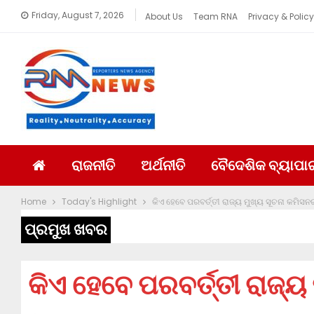
Friday, August 7, 2026
About Us
Team RNA
Privacy & Policy
ରାଜନୀତି
ଅର୍ଥନୀତି
ବୈଦେଶିକ ବ୍ୟାପା
Home
Today's Highlight
କିଏ ହେବେ ପରବର୍ତ୍ତୀ ରାଜ୍ୟ ମୁଖ୍ୟ ସୂଚନା କମିସନ
ପ୍ରମୁଖ ଖବର
କିଏ ହେବେ ପରବର୍ତ୍ତୀ ରାଜ୍ୟ