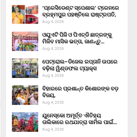
‘ପ୍ରେସିଡେଣ୍ଟ ସ୍ପେଶାଲ’ ଟ୍ରେନରେ
ବ୍ରହ୍ମପୁର ପହଞ୍ଚିଲେ ରାଷ୍ଟ୍ରପତି,
Aug 4, 2026
ଓୟୁଏଟି ପିଜି ଓ ପିଏଚ୍‌ଡି ଛାତ୍ରଙ୍କୁ
ମିଳିବ ମାସିକ ଭତ୍ତା, ଜାଣନ୍ତୁ…
Aug 4, 2026
ପେଟ୍ରୋଲ-ଡିଜେଲ ରପ୍ତାନି ଉପରେ
ବଢ଼ିଲା ୱିଣ୍ଡଫଲ ଟ୍ୟାକ୍ସ
Aug 4, 2026
ବିହାରରେ ପ୍ରଶାନ୍ତ କିଶୋରଙ୍କ ବଡ଼
ବିଜୟ,
Aug 4, 2026
ୟୁନେସ୍କୋ ଅମୂର୍ତ୍ତ ଐତିହ୍ୟ
ତାଲିକାରେ ରଥଯାତ୍ରା ସାମିଲ ପାଇଁ…
Aug 4, 2026