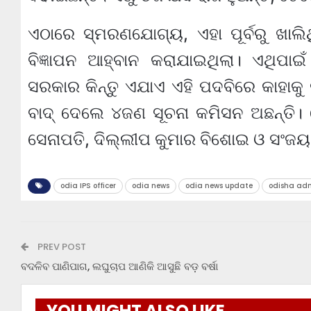
ଏଠାରେ ସ୍ମରଣଯୋଗ୍ୟ, ଏହା ପୂର୍ବରୁ ଖାଲି
ବିଜ୍ଞାପନ ଆହ୍ବାନ କରାଯାଇଥିଲା। ଏଥିପା
ସରକାର କିନ୍ତୁ ଏଯାଏ ଏହି ପଦବିରେ କାହାକୁ ନି
ବାଦ୍ ଦେଲେ ୪ଜଣ ସୂଚନା କମିସନ ଅଛନ୍ତି। 
ସେନାପତି, ଦିଲ୍ଲୀପ କୁମାର ବିଶୋଇ ଓ ସଂଜୟ 
odia IPS officer
odia news
odia news update
odisha adm
PREV POST
ବଦଳିବ ପାଣିପାଗ, ଲଘୁଚାପ ଆଣିକି ଆସୁଛି ବଡ଼ ବର୍ଷା
YOU MIGHT ALSO LIKE