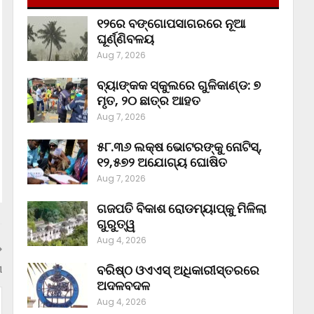
୧୨ରେ ବଙ୍ଗୋପସାଗରରେ ନୂଆ
ଘୂର୍ଣ୍ଣିବଳୟ
Aug 7, 2026
ବ୍ୟାଙ୍କକ ସ୍କୁଲରେ ଗୁଳିକାଣ୍ଡ: ୭
ମୃତ, ୨୦ ଛାତ୍ର ଆହତ
Aug 7, 2026
୫୮.୩୬ ଲକ୍ଷ ଭୋଟରଙ୍କୁ ନୋଟିସ୍‌,
୧୨,୫୭୨ ଅଯୋଗ୍ୟ ଘୋଷିତ
Aug 7, 2026
ଗଜପତି ବିକାଶ ରୋଡମ୍ୟାପ୍‌କୁ ମିଳିଲା
ଗୁରୁତ୍ୱ
Aug 4, 2026
ଣ
ବରିଷ୍ଠ ଓଏଏସ୍‌ ଅଧିକାରୀସ୍ତରରେ
ଅଦଳବଦଳ
Aug 4, 2026