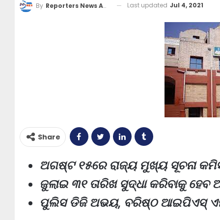
Last updated
Jul 4, 2021
By
Reporters News Agency
Share
ଅଗଷ୍ଟ ୧୫ରେ ରାଜ୍ୟ ମୁଖ୍ୟ ସୂଚନା କମିସ
ଜୁଲାଇ ୩୧ ତାରିଖ ସୁଦ୍ଧା କରିବାକୁ ହେବ
ପୁଲିସ ଡିଜି ଅଭୟ, ବରିଷ୍ଠ ଆଇପିଏସ୍ ଏମ୍