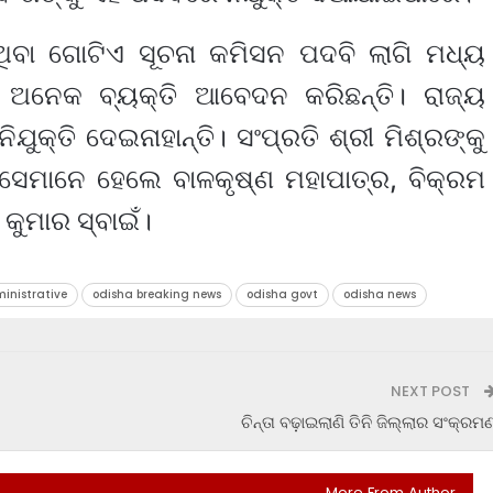
ଥିବା ଗୋଟିଏ ସୂଚନା କମିସନ ପଦବି ଲାଗି ମଧ୍ୟ
ଇଁ ଅନେକ ବ୍ୟକ୍ତି ଆବେଦନ କରିଛନ୍ତି। ରାଜ୍ୟ
ଯୁକ୍ତି ଦେଇନାହାନ୍ତି। ସଂପ୍ରତି ଶ୍ରୀ ମିଶ୍ରଙ୍କୁ
ସେମାନେ ହେଲେ ବାଳକୃଷ୍ଣ ମହାପାତ୍ର, ବିକ୍ରମ
କୁମାର ସ୍ବାଇଁ।
inistrative
odisha breaking news
odisha govt
odisha news
NEXT POST
ଚିନ୍ତା ବଢ଼ାଇଲାଣି ତିନି ଜିଲ୍ଲାର ସଂକ୍ରମ
More From Author