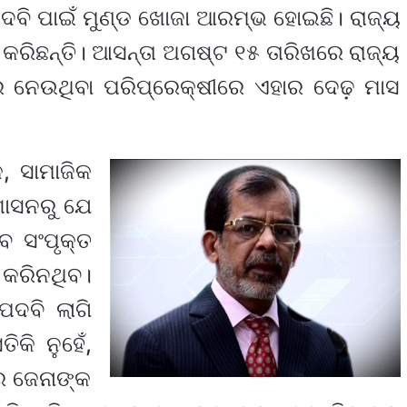
ଦବି ପାଇଁ ମୁଣ୍ଡ ଖୋଜା ଆରମ୍ଭ ହୋଇଛି। ରାଜ୍ୟ
କରିଛନ୍ତି। ଆସନ୍ତା ଅଗଷ୍ଟ ୧୫ ତାରିଖରେ ରାଜ୍ୟ
ର ନେଉଥିବା ପରିପ୍ରେକ୍ଷୀରେ ଏହାର ଦେଢ଼ ମାସ
, ସାମାଜିକ
ଶାସନରୁ ଯେ
େ ସଂପୃକ୍ତ
କରିନଥିବ।
ପଦବି ଲାଗି
କି ନୁହେଁ,
 ଜେନାଙ୍କ