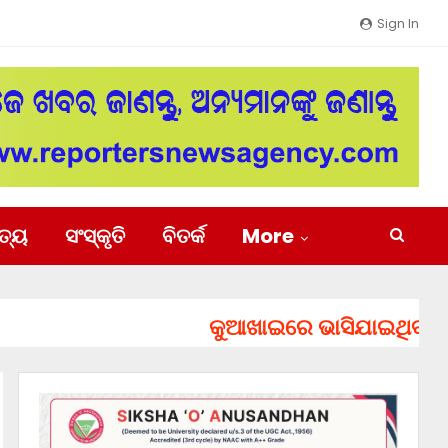
Sign In
ିତ୍ୟ
ସଂସ୍କୃତି
ବିତର୍କ
More
କୁଆଖାଇରେ ଭାସିଯାଇଥିବା ୨ ଯୁବ