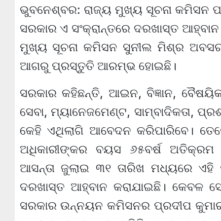
ଭୁବନେଶ୍ବର: ରାଜ୍ୟ ମୁଖ୍ୟ ସୂଚନା କମିସନ ପ
ସରକାର ଏ ସଂକ୍ରାନ୍ତରେ ଦରଖାସ୍ତ ଆହ୍ବାନ 
ମୁଖ୍ୟ ସୂଚନା କମିସନ ସୁନୀଲ ମିଶ୍ର ଅବସ
ଆଗରୁ ପ୍ରସ୍ତୁତି ଆରମ୍ଭ ହୋଇଛି।
ସରକାର କହିଛନ୍ତି, ଆଇନ, ବିଜ୍ଞାନ, ବୈଷୟିକ
ସେବା, ମ୍ୟାନେଜମେଣ୍ଟ, ସାମ୍ବାଦିକତା, ପ୍ର
କେହି ଏଥିଲାଗି ଆବେଦନ କରିପାରିବେ। ତେବ
ଅଧିକାରୀଙ୍କର ବୟସ ୬୫ବର୍ଷ ଅତିକ୍ରମ 
ଆସନ୍ତା ଜୁଲାଇ ୩୧ ତାରିଖ ମଧ୍ୟରେ ଏହି 
ଦରଖାସ୍ତ ଆହ୍ବାନ କରାଯାଇଛି। କେବଳ ସେତି
ସରକାର ଉନ୍ନୟନ କମିସନର ପ୍ରଦୀପ କୁମାର