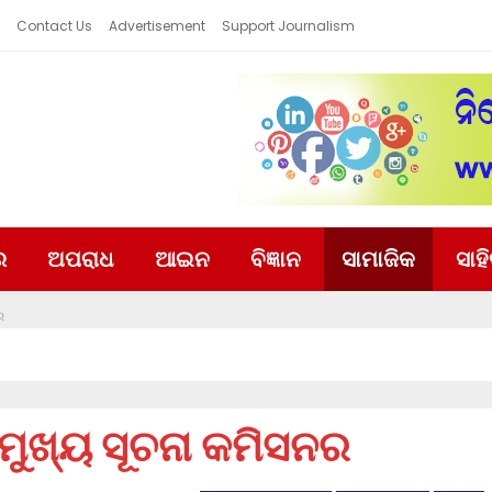
Contact Us
Advertisement
Support Journalism
ର
ଅପରାଧ
ଆଇନ
ବିଜ୍ଞାନ
ସାମାଜିକ
ସାହ
ର
 ମୁଖ୍ୟ ସୂଚନା କମିସନର